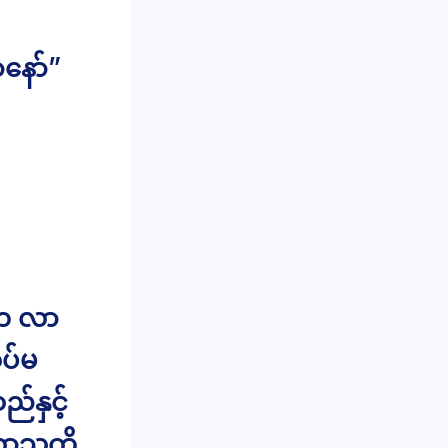
ာနော်”
်က လာ
ိပ်မ
်နှင့်
ာသူကို