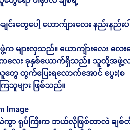
တွေရော ပါမှာလဲ ချစ်ရဲ့ ”
ချင်းတွေပေါ့ ယောက်ျားလေး နည်းနည်းပ
အဖွဲ့က များလှသည်။ ယောကျ်ားလေး လေ
ိန်းကလေး ခုနှစ်ယောက်ရှိသည်။ သူတို့အဖွဲ့
ူတွေ ထွက်ပြေးရလောက်အောင် ပွေး(စ
ကြသူများ ဖြစ်သည်။
m Image
ဲကွာ ရုပ်ကြီးက ဘယ်လိုဖြစ်တာလဲ ချစ်တိ