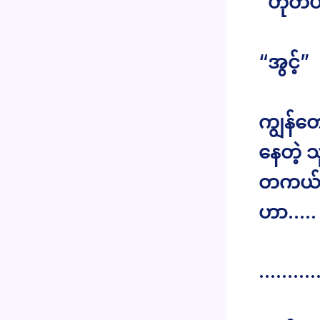
“ဟုတ်
“အွင့်”
ကျွန်တေ
နေတဲ့ 
တကယ်တေ
ဟာ…..
………