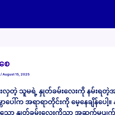
ါစေ
e
/
August 15, 2025
းလှတဲ့ သူမရဲ့ နှုတ်ခမ်းလေးကို နမ်းရတဲ့အခ
ာပေါ်က အရာရာတိုင်းကို မေ့နေချိန်ပေါ့။ 
ေသော နှုတ်ခမ်းလေးကိုသာ အဆက်မပျက