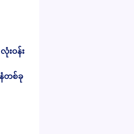
လုံးဝန်း
ံတစ်ခု