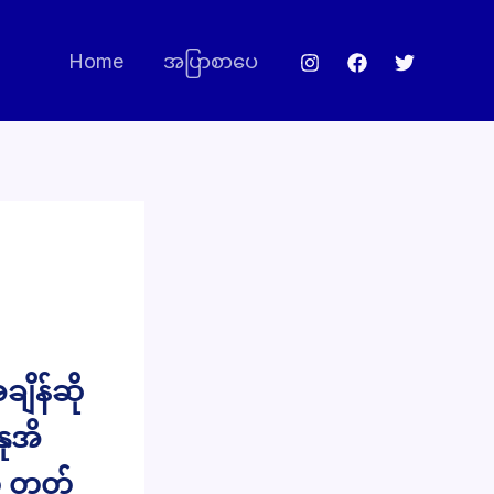
Home
အပြာစာပေ
ျိန်ဆို
နုအိ
် တတ်