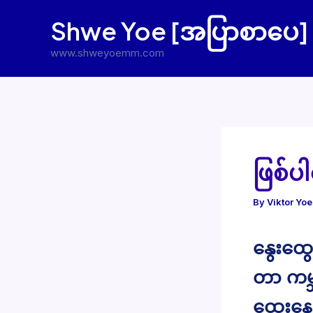
Skip
Shwe Yoe [အပြာစာပေ]
to
content
www.shweyoemm.com
ဖြစ်ပ
By
Viktor Yo
နွေးထွေ
တာ ကမ္ဘ
ထွေးန