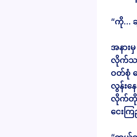
“ကို… ခ
အနားမှ
လိုက်သ
ဝတ်စုံ 
လွန်းန
လိုက်တ
ငေးကြည