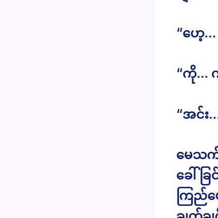
“ဟေ့… လ
“ကို… က
“အင်း
မေသက်န
ခေါ်ခြင
ကြည်ပေ။
ချက်ချ