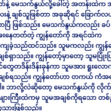
ော်နဲ့ မေသက်နွယ်လို့ခေါ်တဲ့ အတန်းထဲက
နဲ့ ချစ်သူဖြစ်တာ အခုဆိုရင် ခြောက်လပ
ာပြီ ဖြစ်သည်။ မေသက်နွယ်ကလည်း ခပ်
နေတတ်တဲ့ ကျွန်တော်ကို အရင်ထဲက
ျခဲ့သည်ထင်သည်။ သူမကလည်း ကျွန်တေ
်ရှာသည်။ ကျွန်တော့်မှာတော့ သူမပြုံးပ
ရင်တွေတဒိန်းဒိန်းခုန်ကာ သူမအား ရူးလော
 ချစ်ရသည်။ ကျွန်တော်ဟာ တကယ် ကံအ
ါ။ ဘာလို့လဲဆိုတော့ မေသက်နွယ်ကို လိုက်
ျားကြီးထဲကမှ သူမအချစ်ကိုရသော တစ်
ူသားဖြစ်သည်။