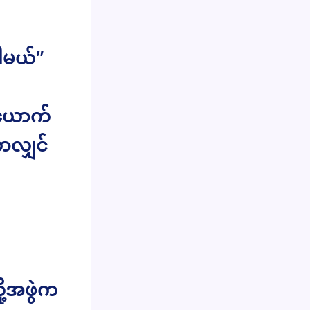
ါမယ်”
းယောက်
လာလျှင်
ု့အဖွဲက