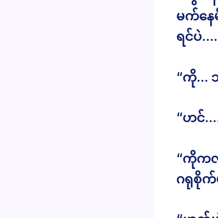
မက်နေမ
ရင်ပဲ….
“ကို… 
“ဟင်….
“ကိုကလ
ဂရုစိုက်