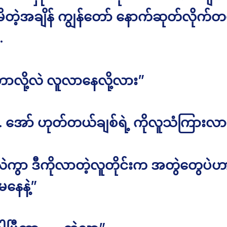
ိတဲ့အချိန် ကျွန်တော် နောက်ဆုတ်လိုက်တ
.
ဘာလို့လဲ လူလာနေလို့လား”
 အော် ဟုတ်တယ်ချစ်ရဲ့ ကိုလူသံကြားလားလ
ဲကွာ ဒီကိုလာတဲ့လူတိုင်းက အတွဲတွေပဲဟ
မနေနဲ့”