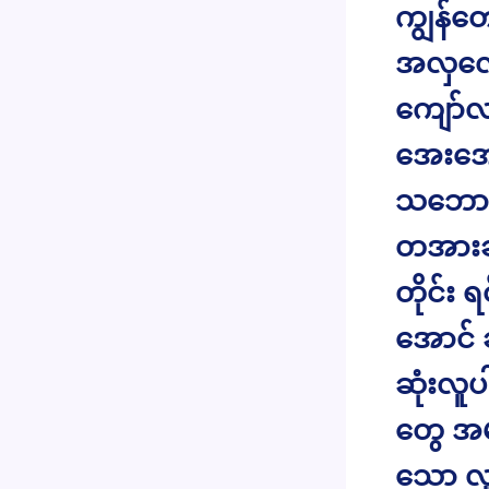
ကျွန်တ
အလှလေး
ကျော်လ
အေးအေး
သဘောက
တအားချစ
တိုင်း 
အောင်
ဆုံးလူပ
တွေ အမ
သော လ