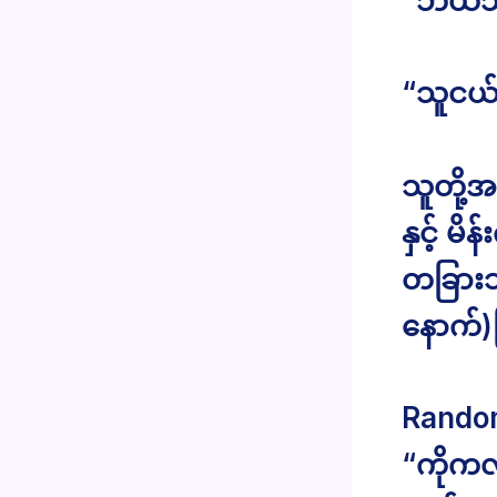
“ဘယ်သူ
“သူငယ်
သူတို့
နှင့် မ
တခြားသ
နောက်)
Rando
“ကိုကလ