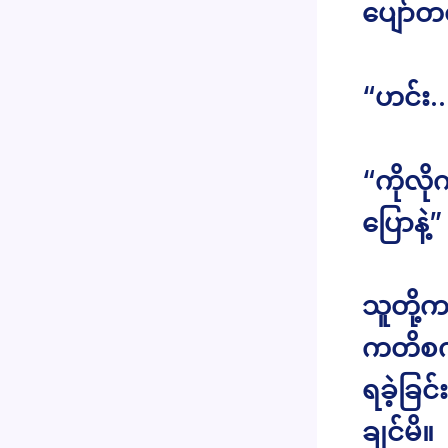
ပျော်တတ
“ဟင်း
“ကိုလို
ပြောနဲ့”
သူတို့
ကတိစကာ
ရခဲ့ခြင
ချင်မိ။