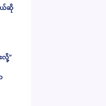
ယ်ဆို
ို့”
ာ