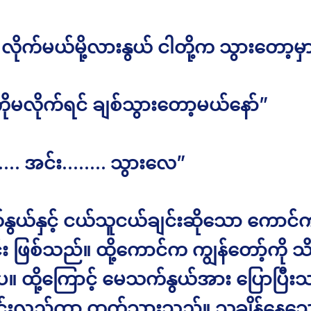
ိုက်မယ်မို့လားနွယ် ငါတို့က သွားတော့မှ
ိုမလိုက်ရင် ချစ်သွားတော့မယ်နော်”
…… အင်း…….. သွားလေ”
ွယ်နှင့် ငယ်သူငယ်ချင်းဆိုသော ကောင
်း ဖြစ်သည်။ ထို့ကောင်က ကျွန်တော့်ကို သ
 ထို့ကြောင့် မေသက်နွယ်အား ပြောပြီးသည
င်းလှည့်ကာ ထွက်သွားသည်။ သူချိန်နေသေ