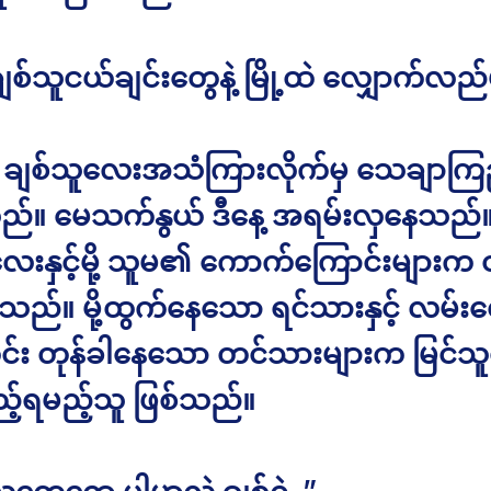
ျစ်သူငယ်ချင်းတွေနဲ့ မြို့ထဲ လျှောက်လည်မ
 ချစ်သူလေးအသံကြားလိုက်မှ သေချာကြည
ည်။ မေသက်နွယ် ဒီနေ့ အရမ်းလှနေသည်။ 
လေးနှင့်မို့ သူမ၏ ကောက်ကြောင်းများက 
ေသည်။ မို့ထွက်နေသော ရင်သားနှင့် လမ်းလ
ိုင်း တုန်ခါနေသော တင်သားများက မြင်သူ
့်ရမည့်သူ ဖြစ်သည်။