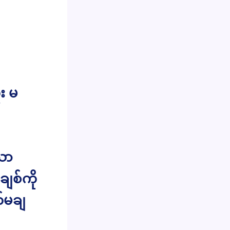
း မ
သော
ျစ်ကို
တ်မချ