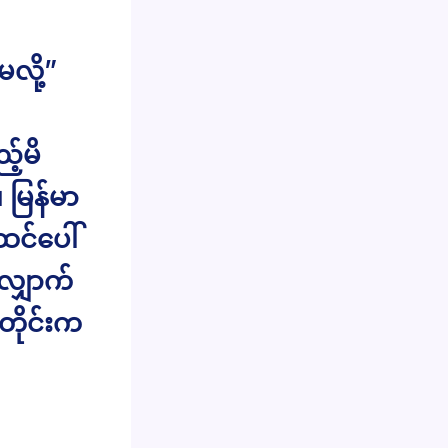
လို့”
့်မိ
မြန်မာ
ထင်ပေါ်
ျှောက်
တိုင်းက