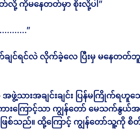
်လို့ ကိုမနေတတ်မှာ စိုးလို့ပါ”
………….”
က်ချင်ရင်လဲ လိုက်ခဲ့လေ ပြီးမှ မနေတတ်ဘူ
က အဖွဲ့သားအချင်းချင်း ပြန်မကြိုက်ရဟူ
းကြောင့်သာ ကျွန်တော် မေသက်နွယ်အခ
်းဖြစ်သည်။ ထို့ကြောင့် ကျွန်တော်သူ့ကို စိ