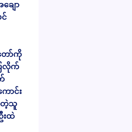
 အချော
င်
ာ်ကို
ြလိုက်
က်
ကောင်း
တဲ့သူ
ဦးထဲ