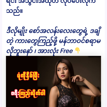
ရင်း အသွင်းအထုတ် လုပ်ပေးလိုက်
သည်။
ဒီလိုမျိုး စော်အလန်းလေးတွေရဲ့ ဒချိ
တဲ့ ကားတွေကြည့်ဖို့ မန်ဘာဝင်စရာမ
လိုဘူးနော် ၊ အားလုံး Free