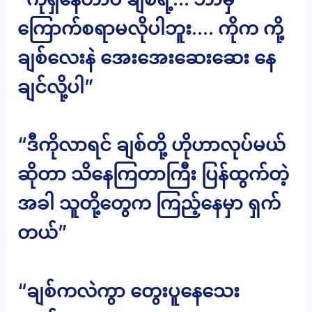
ကြောက်စရာမလိုပါဘူး…. ကိုက ကို့
ချစ်လေးနဲ အေးအေးဆေးဆေး နေ
ချင်လို့ပါ”
“ဒီကိုလာရင် ချစ်တို့ ဟိုဟာလုပ်မယ်
ဆိုတာ သိနေကြတာကြီး ပြန်ထွက်တဲ့
အခါ သူတို့တွေက ကြည့်နေမှာ ရှက်
တယ်”
“ချစ်ကလဲကွာ တွေးပူနေသေး