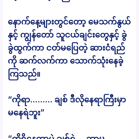
နောက်နေ့များတွင်တော့ မေသက်နွယ်
နှင့် ကျွန်တော် သူငယ်ချင်းတွေနှင့် ခွဲ
ခွဲထွက်ကာ ငတ်မပြေတဲ့ ဆားငံရည်
ကို ဆက်လက်ကာ သောက်သုံးနေခဲ့
ကြသည်။
“ကိုရာ……… ချစ် ဒီလိုနေရာကြီးမှာ
မနေရဲဘူး”
“ကိုရှိနေတာပဲ ချစ်ရဲ့… ဘာမှ