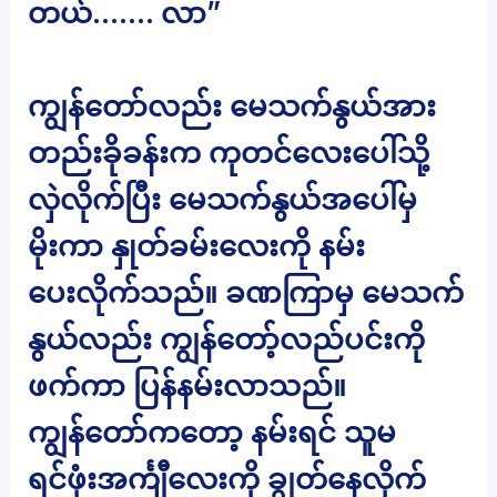
တယ်……. လာ”
ကျွန်တော်လည်း မေသက်နွယ်အား
တည်းခိုခန်းက ကုတင်လေးပေါ်သို့
လှဲလိုက်ပြီး မေသက်နွယ်အပေါ်မှ
မိုးကာ နှုတ်ခမ်းလေးကို နမ်း
ပေးလိုက်သည်။ ခဏကြာမှ မေသက်
နွယ်လည်း ကျွန်တော့်လည်ပင်းကို
ဖက်ကာ ပြန်နမ်းလာသည်။
ကျွန်တော်ကတော့ နမ်းရင် သူမ
ရင်ဖုံးအင်္ကျီလေးကို ချွတ်နေလိုက်