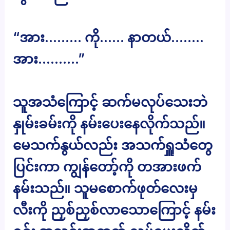
“အား……… ကို…… နာတယ်……..
အား……….”
သူအသံကြောင့် ဆက်မလုပ်သေးဘဲ
နှုမ်းခမ်းကို နမ်းပေးနေလိုက်သည်။
မေသက်နွယ်လည်း အသက်ရှူသံတွေ
ပြင်းကာ ကျွန်တော့်ကို တအားဖက်
နမ်းသည်။ သူမစောက်ဖုတ်လေးမှ
လီးကို ညှစ်ညှစ်လာသောကြောင့် နမ်း