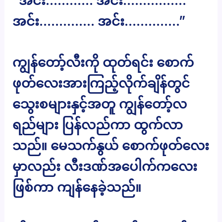
“အင်း………… အင်း…………….
အင်း………….. အင်း…………..”
ကျွန်တော့်လီးကို ထုတ်ရင်း စောက်
ဖုတ်လေးအားကြည့်လိုက်ချိန်တွင်
သွေးစများနှင့်အတူ ကျွန်တော့်လ
ရည်များ ပြန်လည်ကာ ထွက်လာ
သည်။ မေသက်နွယ် စောက်ဖုတ်လေး
မှာလည်း လီးဒဏ်အပေါက်ကလေး
ဖြစ်ကာ ကျန်နေခဲ့သည်။