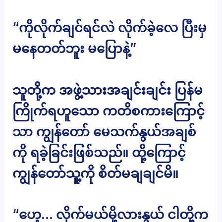
“ကိုလိုက်ချင်ရင်လဲ လိုက်ခဲ့လေ ပြီးမှ
မနေတတ်ဘူး မပြောနဲ့”
သူတို့က အဖွဲ့သားအချင်းချင်း ပြန်မ
ကြိုက်ရဟူသော ကတိစကားကြောင့်
သာ ကျွန်တော် မေသက်နွယ်အချစ်
ကို ရခဲ့ခြင်းဖြစ်သည်။ ထို့ကြောင့်
ကျွန်တော်သူ့ကို စိတ်မချချင်မိ။
“ဟေ့… လိုက်မယ်မို့လားနွယ် ငါတို့က