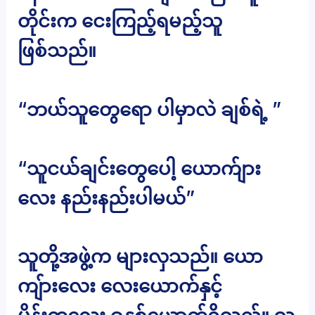
တိုင်းက ငေးကြည့်ရမည့်သူ
ဖြစ်သည်။
“ဘယ်သူတွေရော ပါမှာလဲ ချစ်ရဲ့ ”
“သူငယ်ချင်းတွေပေါ့ ယောက်ျား
လေး နည်းနည်းပါမယ်”
သူတို့အဖွဲ့က များလှသည်။ ယော
ကျ်ားလေး လေးယောက်နှင့်