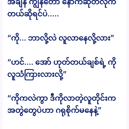
အချိန် ကျွန်တော် နောက်ဆုတ်လိုက်
တယ်ဆိုရင်ပဲ…..
“ကို… ဘာလို့လဲ လူလာနေလို့လား”
“ဟင်…. အော် ဟုတ်တယ်ချစ်ရဲ့ ကို
လူသံကြားလားလို့”
“ကိုကလဲကွာ ဒီကိုလာတဲ့လူတိုင်းက
အတွဲတွေပဲဟာ ဂရုစိုက်မနေနဲ့”