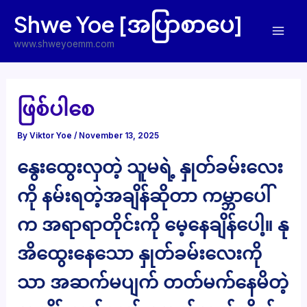
Skip
Shwe Yoe [အပြာစာပေ]
to
Mai
content
www.shweyoemm.com
Men
ဖြစ်ပါစေ
By
Viktor Yoe
/
November 13, 2025
နွေးထွေးလှတဲ့ သူမရဲ့ နှုတ်ခမ်းလေး
ကို နမ်းရတဲ့အချိန်ဆိုတာ ကမ္ဘာပေါ်
က အရာရာတိုင်းကို မေ့နေချိန်ပေါ့။ နု
အိထွေးနေသော နှုတ်ခမ်းလေးကို
သာ အဆက်မပျက် တတ်မက်နေမိတဲ့