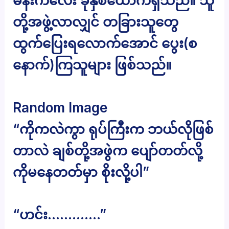
မိန်းကလေး ခုနှစ်ယောက်ရှိသည်။ သူ
တို့အဖွဲ့လာလျှင် တခြားသူတွေ
ထွက်ပြေးရလောက်အောင် ပွေး(စ
နောက်)ကြသူများ ဖြစ်သည်။
Random Image
“ကိုကလဲကွာ ရုပ်ကြီးက ဘယ်လိုဖြစ်
တာလဲ ချစ်တို့အဖွဲက ပျော်တတ်လို့
ကိုမနေတတ်မှာ စိုးလို့ပါ”
“ဟင်း………….”