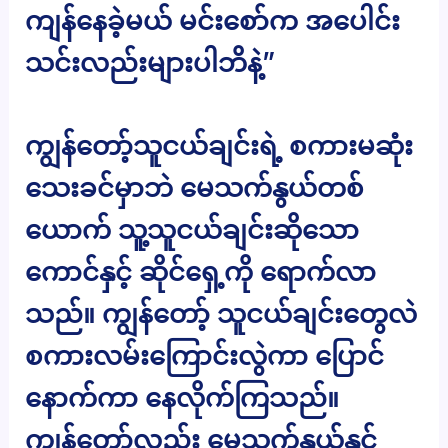
ကျန်နေခဲ့မယ် မင်းစော်က အပေါင်း
သင်းလည်းများပါဘိနဲ့”
ကျွန်တော့်သူငယ်ချင်းရဲ့ စကားမဆုံး
သေးခင်မှာဘဲ မေသက်နွယ်တစ်
ယောက် သူ့သူငယ်ချင်းဆိုသော
ကောင်နှင့် ဆိုင်ရှေ့ကို ရောက်လာ
သည်။ ကျွန်တော့် သူငယ်ချင်းတွေလဲ
စကားလမ်းကြောင်းလွဲကာ ပြောင်
နောက်ကာ နေလိုက်ကြသည်။
ကျွန်တော်လည်း မေသက်နွယ်နှင့်