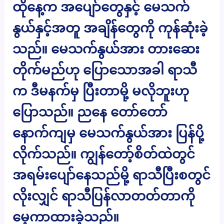
ထိုနေ့က အပျော်တွေနှင့် မေသက်
နွယ်နှင့်အတူ အချိန်တွေကို ကုန်ဆုံးခဲ့
သည်။ မေသက်နွယ်အား တားဆေး
တိုက်မည်ဟု ပြောသောအခါ ရာသီ
က ဒီမနက်မှ ပြီးတာမို့ မလိုဘူးဟု
ပြောသည်။ ညနေ တော်တော်
နောက်ကျမှ မေသက်နွယ်အား ပြန်ပို့
လိုက်သည်။ ကျွန်တော့်စိတ်ထဲတွင်
အရမ်းပျော်နေသည်မို့ ရာသီပြီးစတွင်
လိုးလျှင် ရာသီပြန်လာတတ်တာကို
မေ့ကာထားခဲ့သည်။