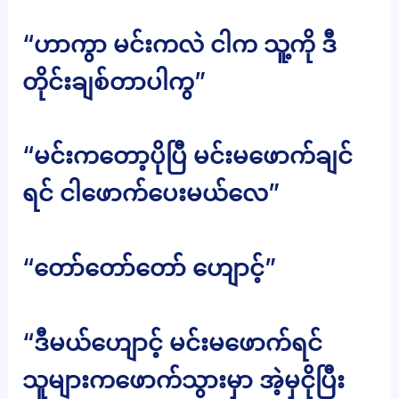
“ဟာကွာ မင်းကလဲ ငါက သူ့ကို ဒီ
တိုင်းချစ်တာပါကွ”
“မင်းကတော့ပိုပြီ မင်းမဖောက်ချင်
ရင် ငါဖောက်ပေးမယ်လေ”
“တော်တော်တော် ဟျောင့်”
“ဒီမယ်ဟျောင့် မင်းမဖောက်ရင်
သူများကဖောက်သွားမှာ အဲ့မှငိုပြီး