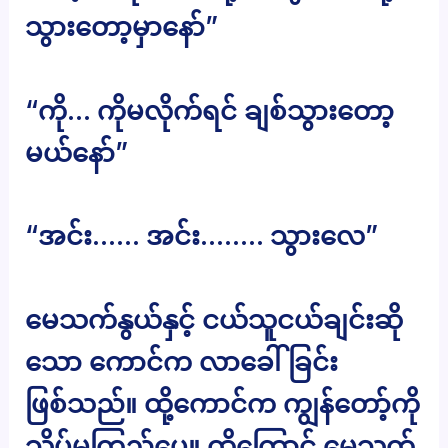
သွားတော့မှာနော်”
“ကို… ကိုမလိုက်ရင် ချစ်သွားတော့
မယ်နော်”
“အင်း…… အင်း…….. သွားလေ”
မေသက်နွယ်နှင့် ငယ်သူငယ်ချင်းဆို
သော ကောင်က လာခေါ်ခြင်း
ဖြစ်သည်။ ထို့ကောင်က ကျွန်တော့်ကို
သိပ်မကြည်ပေ။ ထို့ကြောင့် မေသက်