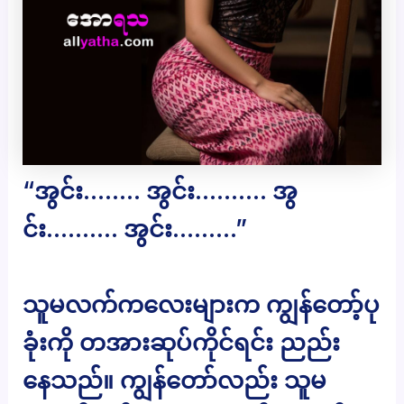
“အွင်း…….. အွင်း………. အွ
င်း………. အွင်း………”
သူမလက်ကလေးများက ကျွန်တော့်ပု
ခုံးကို တအားဆုပ်ကိုင်ရင်း ညည်း
နေသည်။ ကျွန်တော်လည်း သူမ