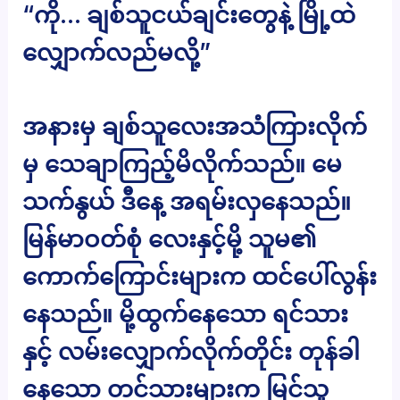
“ကို… ချစ်သူငယ်ချင်းတွေနဲ့ မြို့ထဲ
လျှောက်လည်မလို့”
အနားမှ ချစ်သူလေးအသံကြားလိုက်
မှ သေချာကြည့်မိလိုက်သည်။ မေ
သက်နွယ် ဒီနေ့ အရမ်းလှနေသည်။
မြန်မာဝတ်စုံ လေးနှင့်မို့ သူမ၏
ကောက်ကြောင်းများက ထင်ပေါ်လွန်း
နေသည်။ မို့ထွက်နေသော ရင်သား
နှင့် လမ်းလျှောက်လိုက်တိုင်း တုန်ခါ
နေသော တင်သားများက မြင်သူ