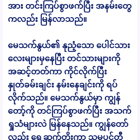
အား တင်းကြပ်စွာဖက်ပြီး အနမ်းတွေ
ကလည်း မြန်လာသည်။
မေသက်နွယ်၏ နုညံ့သော ပေါင်သား
လေးများမှနေပြီး တင်သားများကို
အဆင့်တတ်ကာ ကိုင်လိုက်ပြီး
နှုတ်ခမ်းချင်း နမ်းနေချင်းကို ရပ်
လိုက်သည်။ မေသက်နွယ်မှာ ကျွန်
တော့်ကို တင်ကြပ်စွာဖက်ပြီး အသက်
ရှုသံများလဲ မြန်နေသည်။ ကျွန်တော်
လည်း ရှေ့ဆက်တိုးကာ သူမပင်တီ