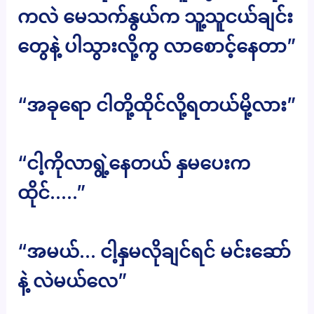
ကလဲ မေသက်နွယ်က သူ့သူငယ်ချင်း
တွေနဲ့ ပါသွားလို့ကွ လာစောင့်နေတာ”
“အခုရော ငါတို့ထိုင်လို့ရတယ်မို့လား”
“ငါ့ကိုလာရွဲ့နေတယ် နှမပေးက
ထိုင်…..”
“အမယ်… ငါ့နှမလိုချင်ရင် မင်းဆော်
နဲ့ လဲမယ်လေ”