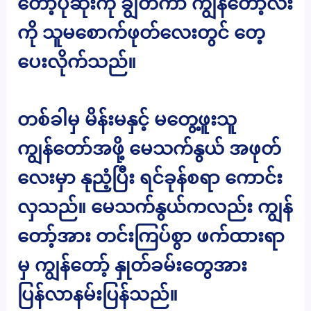
တော့်ပုဆိုးကို ချွတ်ကာ ကျွန်တော့်လီး
ကို သူမစောက်ဖုတ်လေးတွင် တေ့
ပေးလိုက်သည်။
တစ်ခါမှ မိန်းမနှင့် မတွေ့ဖူးသူ
ကျွန်တော်အဖို့ မေသက်နွယ် အဖုတ်
လေးမှာ နုညံ့ပြီး ရင်ခုန်စရာ ကောင်း
လှသည်။ မေသက်နွယ်ကလည်း ကျွန်
တော့်အား တင်းကြပ်စွာ ဖက်ထားရာ
မှ ကျွန်တော့် နှုတ်ခမ်းတွေအား
ပြန်လာနမ်းပြန်သည်။