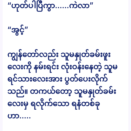
“ဟုတ်ပါပြီကွာ……ကဲလာ”
“အွင့်”
ကျွန်တော်လည်း သူမနှုတ်ခမ်းဖူး
လေးကို နမ်းရင်း လုံးဝန်းနေတဲ့ သူမ
ရင်သားလေးအား ပွတ်ပေးလိုက်
သည်။ တကယ်တော့ သူမနှုတ်ခမ်း
လေးမှ ရလိုက်သော ရနံတစ်ခု
ဟာ…..