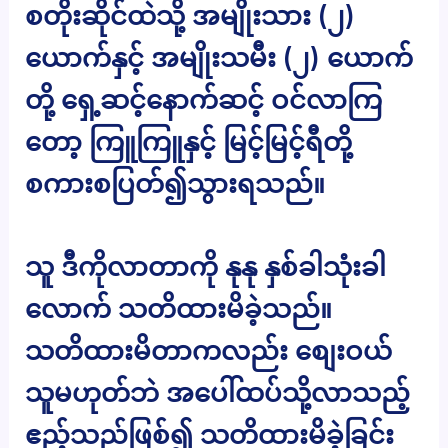
စတိုးဆိုင်ထဲသို့ အမျိုးသား (၂)
ယောက်နှင့် အမျိုးသမီး (၂) ယောက်
တို့ ရှေ့ဆင့်နောက်ဆင့် ဝင်လာကြ
တော့ ကြူကြူနှင့် မြင့်မြင့်ရီတို့
စကားစပြတ်၍သွားရသည်။
သူ ဒီကိုလာတာကို နုနု နှစ်ခါသုံးခါ
လောက် သတိထားမိခဲ့သည်။
သတိထားမိတာကလည်း စျေးဝယ်
သူမဟုတ်ဘဲ အပေါ်ထပ်သို့လာသည့်
ဧည့်သည်ဖြစ်၍ သတိထားမိခဲ့ခြင်း