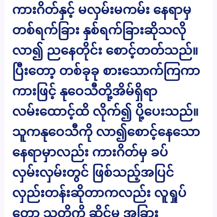
ကားဂိတ်နှင့် မလှမ်းမကမ်း နေရာမှ
တစ်ရက်ခြား နှစ်ရက်ခြားဆိုသလို
လာ၍ ညနေတိုင်း စောင့်တတ်သည်။
ပြီးတော့ တစ်ခုခု စားသောက်ကြကာ
ကားဖြင့် နုဝေသီတို့အိမ်ရှိရာ
လမ်းထောင့်ထိ လိုက်၍ ပို့ပေးသည်။
သူကနုဝေသီကို လာ၍စောင့်နေသော
နေရာမှာလည်း ကားဂိတ်မှ ခပ်
လှမ်းလှမ်းတွင် ဖြစ်သည့်အပြင်
လှည်းတန်းဆိုတာကလည်း လူရှုပ်
တော့ သူတို့ကို ဆိုင်မှ အခြား