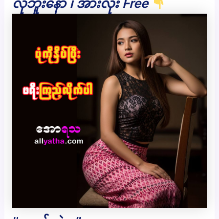
လိုဘူးနော် ၊ အားလုံး Free