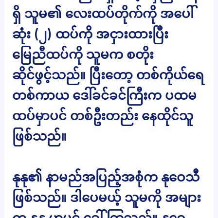
ရှိ သူမ၏ လေးထပ်တိုက်ကို အပေါ်
ဆုံး (၂) ထပ်ကို အငှားထားပြီး
မြေညီထပ်ကို သူမက စတိုး
ဆိုင်ဖွင့်သည်။ ပြီးတော့ တစ်ကိုယ်‌ရေ
တစ်ကာယ ဒေါ်ခင်ခင်ကြီးက ပထမ
ထပ်မှာပင် တစ်ဦးတည်း နေထိုင်သူ
ဖြစ်သည်။
နုနု၏ နာမည်အပြည့်အစုံက နုဝေသီ
ဖြစ်သည်။ ဒါပေမယ့် သူမကို အများ
က နုနု ဟုပင် ခေါ်ကြသည်။ နုဝေ