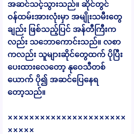
အဆင်သင့်သွားသည်။ ဆိုင်တွင်
ဝန်ထမ်းအားလုံးမှာ အမျိုးသမီးတွေ
ချည်း ဖြစ်သည့်ပြင် အန်တီကြီးက
လည်း သဘောကောင်းသည်။ လစာ
ကလည်း သူများဆိုင်တွေထက် ပိုပြီး
ပေးထားလေတော့ နုဝေသီတစ်
ယောက် ပို၍ အဆင်ပြေနေရ
တော့သည်။
××××××××××××××××××××××
×××××