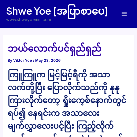
Skip
Shwe Yoe [အပြာစာပေ]
to
Mai
content
www.shweyoemm.com
Men
ဘယ်လောက်ပင်ရှည်ရှည်
By
Viktor Yoe
/
May 28, 2026
ကြူကြူက မြင့်မြင့်ရီကို အသာ
လက်တို့ပြီး ပြောလိုက်သည်ကို နုနု
ကြားလိုက်တော့ ရှိုးကေ့စ်နောက်တွင်
ရပ်၍ နေရင်းက အသာလေး
မျက်လွှာလေးပင့်ပြီး ကြည့်လိုက်