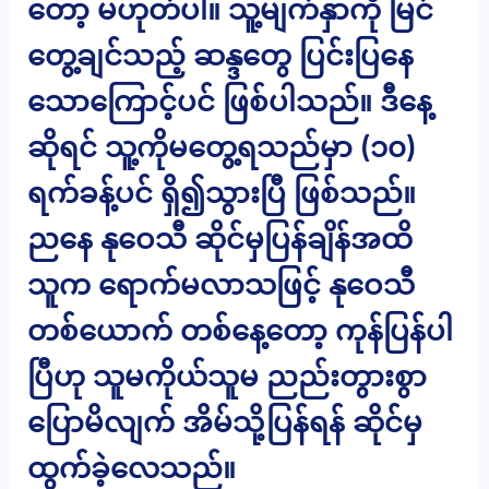
တော့ မဟုတ်ပါ။ သူ့မျက်နှာကို မြင်
တွေ့ချင်သည့် ဆန္ဒတွေ ပြင်းပြနေ
သောကြောင့်ပင် ဖြစ်ပါသည်။ ဒီနေ့
ဆိုရင် သူ့ကိုမတွေ့ရသည်မှာ (၁၀)
ရက်ခန့်ပင် ရှိ၍သွားပြီ ဖြစ်သည်။
ညနေ နုဝေသီ ဆိုင်မှပြန်ချိန်အထိ
သူက ရောက်မလာသဖြင့် နုဝေသီ
တစ်ယောက် တစ်နေ့တော့ ကုန်ပြန်ပါ
ပြီဟု သူမကိုယ်သူမ ညည်းတွားစွာ
ပြောမိလျက် အိမ်သို့ပြန်ရန် ဆိုင်မှ
ထွက်ခဲ့လေသည်။