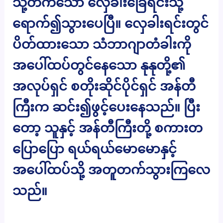
သို့တက်သော လှေခါးခြေရင်းသို့
ရောက်၍သွားပေပြီ။ လှေခါးရင်းတွင်
ပိတ်ထားသော သံဘာဂျာတံခါးကို
အပေါ်ထပ်တွင်နေသော နုနုတို့၏
အလုပ်ရှင် စတိုးဆိုင်ပိုင်ရှင် အန်တီ
ကြီးက ဆင်း၍ဖွင့်ပေးနေသည်။ ပြီး
တော့ သူနှင့် အန်တီကြီးတို့ စကားတ
ပြောပြော ရယ်ရယ်မောမောနှင့်
အပေါ်ထပ်သို့ အတူတက်သွားကြလေ
သည်။