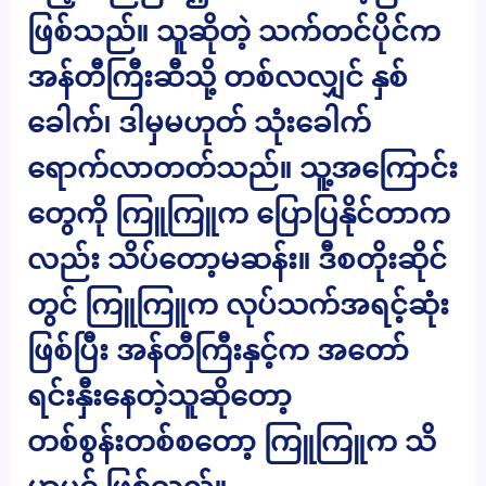
ဖြစ်သည်။ သူဆိုတဲ့ သက်တင်ပိုင်က
အန်တီကြီးဆီသို့ တစ်လလျှင် နှစ်
ခေါက်၊ ဒါမှမဟုတ် သုံးခေါက်
ရောက်လာတတ်သည်။ သူ့အကြောင်း
တွေကို ကြူကြူက ပြောပြနိုင်တာက
လည်း သိပ်တော့မဆန်း။ ဒီစတိုးဆိုင်
တွင် ကြူကြူက လုပ်သက်အရင့်ဆုံး
ဖြစ်ပြီး အန်တီကြီးနှင့်က အတော်
ရင်းနှီးနေတဲ့သူဆိုတော့
တစ်စွန်းတစ်စတော့ ကြူကြူက သိ