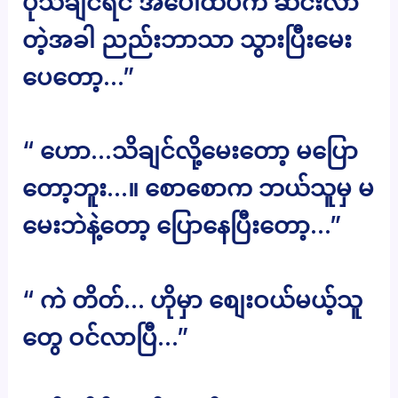
ပိုသိချင်ရင် အပေါ်ထပ်က ဆင်းလာ
တဲ့အခါ ညည်းဘာသာ သွားပြီးမေး
ပေတော့…”
“ ဟော…သိချင်လို့မေးတော့ မပြော
တော့ဘူး…။ စောစောက ဘယ်သူမှ မ
မေးဘဲနဲ့တော့ ပြောနေပြီးတော့…”
“ ကဲ တိတ်… ဟိုမှာ စျေးဝယ်မယ့်သူ
တွေ ဝင်လာပြီ…”