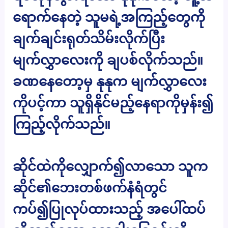
ရောက်နေတဲ့ သူမရဲ့အကြည့်တွေကို
ချက်ချင်းရုတ်သိမ်းလိုက်ပြီး
မျက်လွှာလေးကို ချပစ်လိုက်သည်။
ခဏနေတော့မှ နုနုက မျက်လွှာလေး
ကိုပင့်ကာ သူရှိနိုင်မည့်နေရာကိုမှန်း၍
ကြည့်လိုက်သည်။
ဆိုင်ထဲကိုလျှောက်၍လာသော သူက
ဆိုင်၏ဘေးတစ်ဖက်နံရံတွင်
ကပ်၍ပြုလုပ်ထားသည့် အပေါ်ထပ်