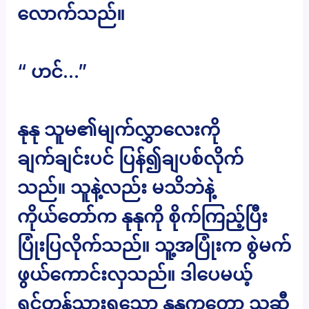
လောက်သည်။
“ ဟင်…”
နုနု သူမ၏မျက်လွှာလေးကို
ချက်ချင်းပင် ပြန်၍ချပစ်လိုက်
သည်။ သူနဲ့လည်း မသိဘဲနဲ့
ကိုယ်တော်က နုနုကို စိုက်ကြည့်ပြီး
ပြုံးပြလိုက်သည်။ သူ့အပြုံးက စွဲမက်
ဖွယ်ကောင်းလှသည်။ ဒါပေမယ့်
ရင်တုန်သွားရသော နုနုကတော့ သူ့ဆီ