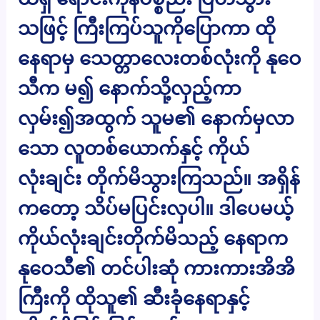
သဖြင့် ကြီးကြပ်သူကိုပြောကာ ထို
နေရာမှ သေတ္တာလေးတစ်လုံးကို နုဝေ
သီက မ၍ နောက်သို့လှည့်ကာ
လှမ်း၍အထွက် သူမ၏ နောက်မှလာ
သော လူတစ်ယောက်နှင့် ကိုယ်
လုံးချင်း တိုက်မိသွားကြသည်။ အရှိန်
ကတော့ သိပ်မပြင်းလှပါ။ ဒါပေမယ့်
ကိုယ်လုံးချင်းတိုက်မိသည့် နေရာက
နုဝေသီ၏ တင်ပါးဆုံ ကားကားအိအိ
ကြီးကို ထိုသူ၏ ဆီးခုံနေရာနှင့်