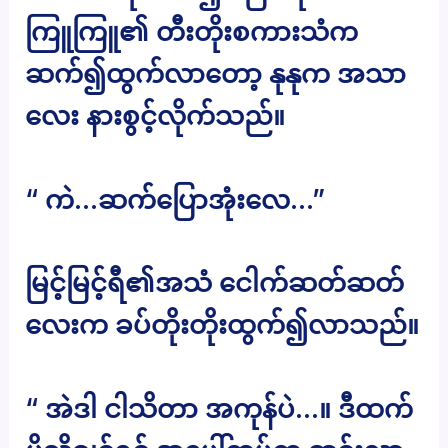
ကြူကြူ၏ တီးတိုးစကားသံက
ဆက်၍ထွက်လာတော့ နုနုက အသာ
လေး နားစွင့်လိုက်သည်။
“ ကဲ…ဆက်ပြောအုံးလေ…”
မြင့်မြင့်ရီ၏အသံ ငေါက်ဆတ်ဆတ်
လေးက ခပ်တိုးတိုးထွက်၍လာသည်။
“ အဲဒါ ငါသိတာ အကုန်ပဲ…။ ဒီထက်