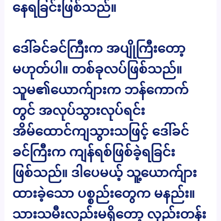
နေရခြင်းဖြစ်သည်။
ဒေါ်ခင်ခင်ကြီးက အပျိုကြီးတော့
မဟုတ်ပါ။ တစ်ခုလပ်ဖြစ်သည်။
သူမ၏ယောက်ျားက ဘန်ကောက်
တွင် အလုပ်သွားလုပ်ရင်း
အိမ်ထောင်ကျသွားသဖြင့် ဒေါ်ခင်
ခင်ကြီးက ကျန်ရစ်ဖြစ်ခဲ့ရခြင်း
ဖြစ်သည်။ ဒါပေမယ့် သူ့ယောက်ျား
ထားခဲ့သော ပစ္စည်းတွေက မနည်း။
သားသမီးလည်းမရှိတော့ လှည်းတန်း