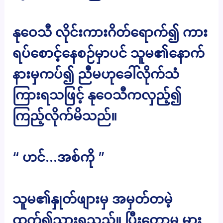
နုဝေသီ လိုင်းကားဂိတ်ရောက်၍ ကား
ရပ်စောင့်နေစဉ်မှာပင် သူမ၏နောက်
နားမှကပ်၍ ညီမဟုခေါ်လိုက်သံ
ကြားရသဖြင့် နုဝေသီကလှည့်၍
ကြည့်လိုက်မိသည်။
“ ဟင်…အစ်ကို ”
သူမ၏နှုတ်ဖျားမှ အမှတ်တမဲ့
ထွက်၍သွားရသည်။ ပြီးတော့မှ မှား