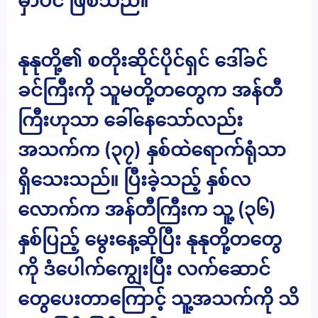
မှာပင် ဖြစ်သည်။
နုနုတို့၏ စတိုးဆိုင်ပိုင်ရှင် ဒေါ်ခင်
ခင်ကြီးကို သူမတို့တတွေက အန်တီ
ကြီးဟုသာ ခေါ်နေသော်လည်း
အသက်က (၃၇) နှစ်ထဲရောက်ရုံသာ
ရှိသေးသည်။ ပြီးခဲ့သည့် နှစ်လ
လောက်က အန်တီကြီးက သူ့ (၃၆)
နှစ်ပြည့် မွေးနေ့ဆိုပြီး နုနုတို့တတွေ
ကို ဒံပေါက်ကျွေးပြီး လက်ဆောင်
တွေပေးတာကြောင့် သူ့အသက်ကို သိ