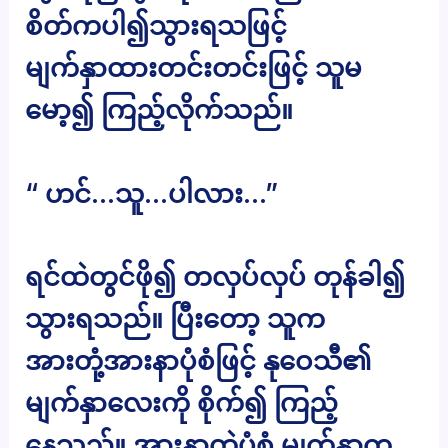
စိတ်ကပါ၍သွားရသဖြင့်
မျက်နှာထားတင်းတင်းဖြင့် သူမ
မော့၍ ကြည့်လိုက်သည်။
“ ဟင်…သူ…ပါလား…”
ရင်ထဲတွင်ဖို၍ တလှပ်လှပ် တုန်ခါ၍
သွားရသည်။ ပြီးတော့ သူက
အားတုံ့အားနာပုံစံဖြင့် နုဝေသီ၏
မျက်နှာလေးကို စိုက်၍ ကြည့်
နေသည်။ အားနာတဲ့ပုံစံ မျက်နှာက