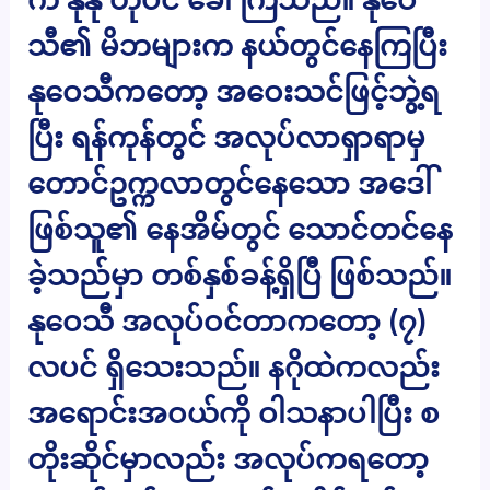
သီ၏ မိဘများက နယ်တွင်နေကြပြီး
နုဝေသီကတော့ အဝေးသင်ဖြင့်ဘွဲ့ရ
ပြီး ရန်ကုန်တွင် အလုပ်လာရှာရာမှ
တောင်ဥက္ကလာတွင်နေသော အဒေါ်
ဖြစ်သူ၏ နေအိမ်တွင် သောင်တင်နေ
ခဲ့သည်မှာ တစ်နှစ်ခန့်ရှိပြီ ဖြစ်သည်။
နုဝေသီ အလုပ်ဝင်တာကတော့ (၇)
လပင် ရှိသေးသည်။ နဂိုထဲကလည်း
အရောင်းအဝယ်ကို ဝါသနာပါပြီး စ
တိုးဆိုင်မှာလည်း အလုပ်ကရတော့