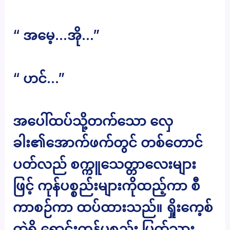
“ အမေ့…အို…”
“ ဟင်…”
အပေါ်ထပ်သို့တက်သော လှေ
ခါး၏အောက်ဖက်တွင် တစ်တောင်
ပတ်လည် စက္ကူသေတ္တာလေးများ
ဖြင့် ကုန်ပစ္စည်းများကိုထည့်ကာ စီ
ကာစဉ်ကာ ထပ်ထားသည်။ ရှိုးကေ့စ်
ထဲရှိ ရောင်းကုန်ပစ္စည်း ပြတ်သွား