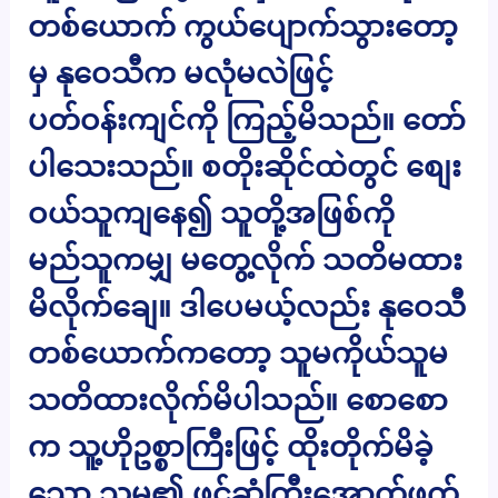
တစ်ယောက် ကွယ်ပျောက်သွားတော့
မှ နုဝေသီက မလုံမလဲဖြင့်
ပတ်ဝန်းကျင်ကို ကြည့်မိသည်။ တော်
ပါသေးသည်။ စတိုးဆိုင်ထဲတွင် စျေး
ဝယ်သူကျနေ၍ သူတို့အဖြစ်ကို
မည်သူကမျှ မတွေ့လိုက် သတိမထား
မိလိုက်ချေ။ ဒါပေမယ့်လည်း နုဝေသီ
တစ်ယောက်ကတော့ သူမကိုယ်သူမ
သတိထားလိုက်မိပါသည်။ စောစော
က သူ့ဟိုဥစ္စာကြီးဖြင့် ထိုးတိုက်မိခဲ့
သော သူမ၏ ဖင်ဆုံကြီးအောက်ဖက်