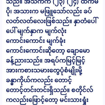
သည်။ အသက်က (၂၃) (၂၄) ထက်မ
ပို၊ အသားက မဖြူသော်လည်း ခပ်
လတ်လတ်လေးဖြစ်သည်။ နှာတံပေါ်
ပေါ် မျက်နှာက မျက်လုံး
ကောင်းကောင်း မျက်ခုံး
ကောင်းကောင်းဆိုတော့ ချောမော
ခန့်ညားသည်။ အရပ်ကမြင့်မြင့်
အားကစားသမားတွေပုံစံမျိုးမို့
ခန္ဓာကိုယ်ကလည်း တောင့်
တောင့်တင်းတင်းရှိသည်။ စတိုင်လ်
ကလည်းဖြောင့်တော့ မင်းသားရှုံး