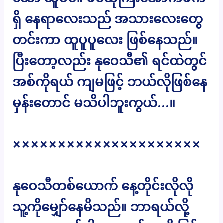
ရှိ နေရာလေးသည် အသားလေးတွေ
တင်းကာ ထူပူပူလေး ဖြစ်နေသည်။
ပြီးတော့လည်း နုဝေသီ၏ ရင်ထဲတွင်
အစ်ကိုရယ် ကျမဖြင့် ဘယ်လိုဖြစ်နေ
မှန်းတောင် မသိပါဘူးကွယ်…။
×××××××××××××××××××××
နုဝေသီတစ်ယောက် နေ့တိုင်းလိုလို
သူ့ကိုမျှော်နေမိသည်။ ဘာရယ်လို့