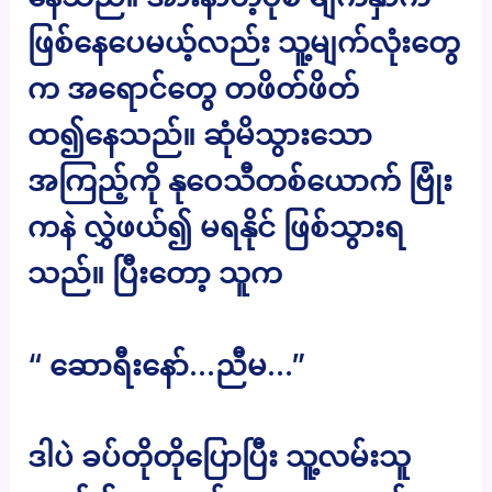
ဖြစ်နေပေမယ့်လည်း သူ့မျက်လုံးတွေ
က အရောင်တွေ တဖိတ်ဖိတ်
ထ၍နေသည်။ ဆုံမိသွားသော
အကြည့်ကို နုဝေသီတစ်ယောက် ဗြုံး
ကနဲ လွှဲဖယ်၍ မရနိုင် ဖြစ်သွားရ
သည်။ ပြီးတော့ သူက
“ ဆောရီးနော်…ညီမ…”
ဒါပဲ ခပ်တိုတိုပြောပြီး သူ့လမ်းသူ