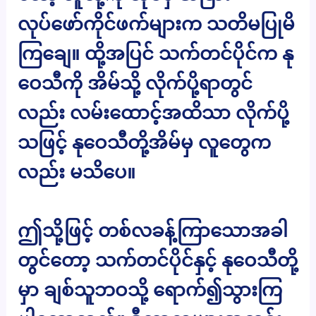
လုပ်ဖော်ကိုင်ဖက်များက သတိမပြုမိ
ကြချေ။ ထို့အပြင် သက်တင်ပိုင်က နု
ဝေသီကို အိမ်သို့ လိုက်ပို့ရာတွင်
လည်း လမ်းထောင့်အထိသာ လိုက်ပို့
သဖြင့် နုဝေသီတို့အိမ်မှ လူတွေက
လည်း မသိပေ။
ဤသို့ဖြင့် တစ်လခန့်ကြာသောအခါ
တွင်တော့ သက်တင်ပိုင်နှင့် နုဝေသီတို့
မှာ ချစ်သူဘဝသို့ ရောက်၍သွားကြ