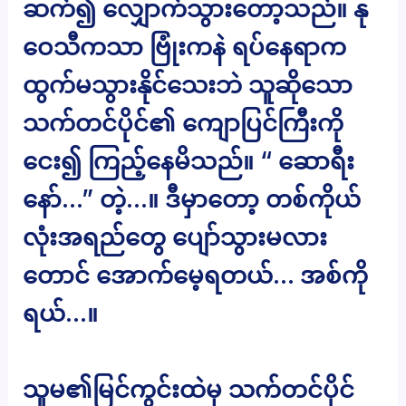
ဆက်၍ လျှောက်သွားတော့သည်။ နု
ဝေသီကသာ ဗြုံးကနဲ ရပ်နေရာက
ထွက်မသွားနိုင်သေးဘဲ သူဆိုသော
သက်တင်ပိုင်၏ ကျောပြင်ကြီးကို
ငေး၍ ကြည့်နေမိသည်။ “ ဆောရီး
နော်…” တဲ့…။ ဒီမှာတော့ တစ်ကိုယ်
လုံးအရည်တွေ ပျော်သွားမလား
တောင် အောက်မေ့ရတယ်… အစ်ကို
ရယ်…။
သူမ၏မြင်ကွင်းထဲမှ သက်တင်ပိုင်