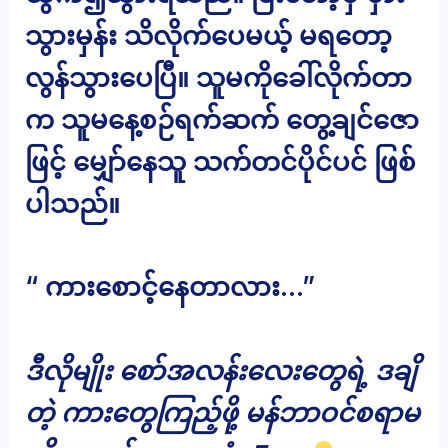
သွားမှန်း သိလိုက်ပေမယ့် မရတော့
လွန်သွားပေပြီ။ သူမကိုခေါ်လိုက်တာ
က သူမနေ့စဉ်ရက်ဆက် တွေ့ချင်ဇော
ဖြင့် မျှော်နေသူ သက်တင်ပိုင်ပင် ဖြစ်
ပါသည်။
“ ကားစောင့်နေတာလား…”
ဒီလိုမျိုး စော်အလန်းလေးတွေရဲ့ ဒချိ
တဲ့ ကားတွေကြည့်ဖို့ မန်ဘာဝင်စရာမ