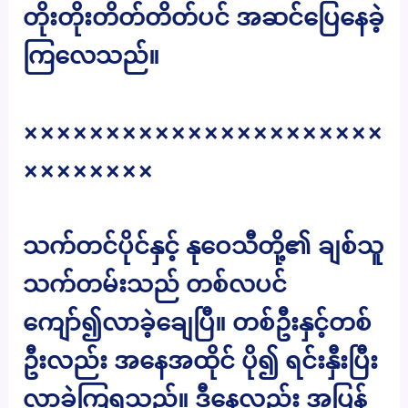
တိုးတိုးတိတ်တိတ်ပင် အဆင်ပြေနေခဲ့
ကြလေသည်။
××××××××××××××××××××××
××××××××
သက်တင်ပိုင်နှင့် နုဝေသီတို့၏ ချစ်သူ
သက်တမ်းသည် တစ်လပင်
ကျော်၍လာခဲ့ချေပြီ။ တစ်ဦးနှင့်တစ်
ဦးလည်း အနေအထိုင် ပို၍ ရင်းနှီးပြီး
လာခဲ့ကြရသည်။ ဒီနေ့လည်း အပြန်