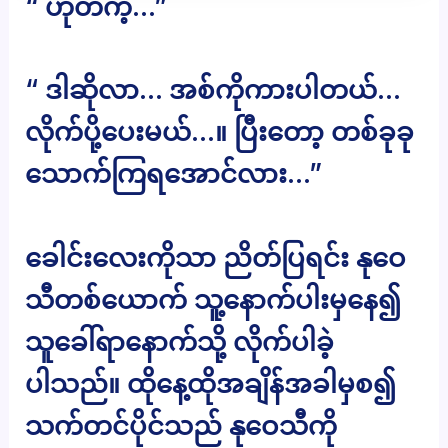
“ ဟုတ်ကဲ့…”
“ ဒါဆိုလာ… အစ်ကိုကားပါတယ်…
လိုက်ပို့ပေးမယ်…။ ပြီးတော့ တစ်ခုခု
သောက်ကြရအောင်လား…”
ခေါင်းလေးကိုသာ ညိတ်ပြရင်း နုဝေ
သီတစ်ယောက် သူ့နောက်ပါးမှနေ၍
သူခေါ်ရာနောက်သို့ လိုက်ပါခဲ့
ပါသည်။ ထိုနေ့ထိုအချိန်အခါမှစ၍
သက်တင်ပိုင်သည် နုဝေသီကို