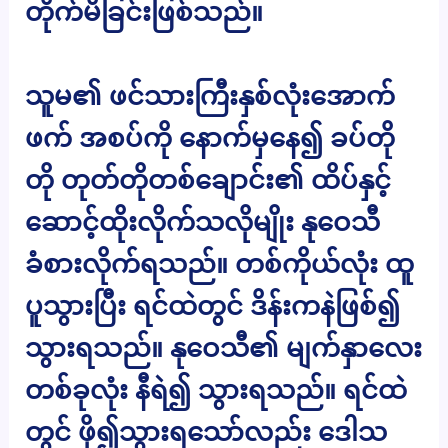
တိုက်မိခြင်းဖြစ်သည်။
သူမ၏ ဖင်သားကြီးနှစ်လုံးအောက်
ဖက် အစပ်ကို နောက်မှနေ၍ ခပ်တို
တို တုတ်တိုတစ်ချောင်း၏ ထိပ်နှင့်
ဆောင့်ထိုးလိုက်သလိုမျိုး နုဝေသီ
ခံစားလိုက်ရသည်။ တစ်ကိုယ်လုံး ထူ
ပူသွားပြီး ရင်ထဲတွင် ဒိန်းကနဲဖြစ်၍
သွားရသည်။ နုဝေသီ၏ မျက်နှာလေး
တစ်ခုလုံး နီရဲ၍ သွားရသည်။ ရင်ထဲ
တွင် ဖို၍သွားရသော်လည်း ဒေါသ