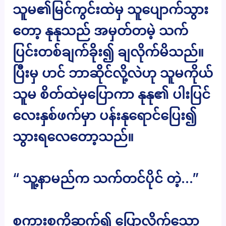
သူမ၏မြင်ကွင်းထဲမှ သူပျောက်သွား
တော့ နုနုသည် အမှတ်တမဲ့ သက်
ပြင်းတစ်ချက်ခိုး၍ ချလိုက်မိသည်။
ပြီးမှ ဟင် ဘာဆိုင်လို့လဲဟု သူမကိုယ်
သူမ စိတ်ထဲမှပြောကာ နုနု၏ ပါးပြင်
လေးနှစ်ဖက်မှာ ပန်းနုရောင်ပြေး၍
သွားရလေတော့သည်။
“ သူ့နာမည်က သက်တင်ပိုင် တဲ့…”
စကားစကိုဆက်၍ ပြောလိုက်သော