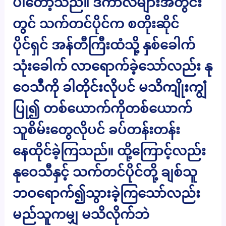
ပါတော့သည်။ ဒီကာလများအတွင်း
တွင် သက်တင်ပိုင်က စတိုးဆိုင်
ပိုင်ရှင် အန်တီကြီးထံသို့ နှစ်ခေါက်
သုံးခေါက် လာရောက်ခဲ့သော်လည်း နု
ဝေသီကို ခါတိုင်းလိုပင် မသိကျိုးကျွံ
ပြု၍ တစ်ယောက်ကိုတစ်ယောက်
သူစိမ်းတွေလိုပင် ခပ်တန်းတန်း
နေထိုင်ခဲ့ကြသည်။ ထို့ကြောင့်လည်း
နုဝေသီနှင့် သက်တင်ပိုင်တို့ ချစ်သူ
ဘဝရောက်၍သွားခဲ့ကြသော်လည်း
မည်သူကမျှ မသိလိုက်ဘဲ