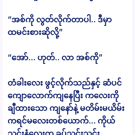
“အစ်ကို လွတ်လိုက်တာပါ.. ဒီမှာ
ထမင်းစားဆိုလို့”
“အော်… ဟုတ်.. လာ အစ်ကို”
တံခါးလေး ဖွင့်လိုက်သည်နှင့် ဆံပင်
ကျောလောက်ကျနေပြီး ကလေးကို
ချီထားသော ကျနော်နဲ့ မတိမ်းမယိမ်း
ကရင်မလေးတစ်ယောက်… ကိုယ်
သင်းနံလေးက ခပ်သင်းသင်း…