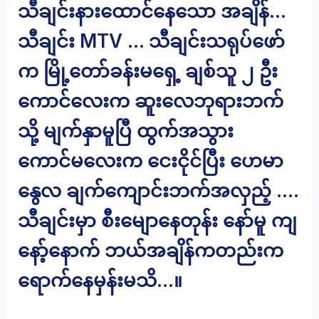
သီချင်းနားထောင်နေသော အချိန်…
သီချင်း MTV … သီချင်းသရုပ်ဖော်
က မြို့တော်ခန်းမရှေ့ ချစ်သူ ၂ ဦး
ကောင်လေးက ဆူးလေဘုရားဘက်
သို့ မျက်နှာမူပြီ ထွက်အသွား
ကောင်မလေးက ငေးငိုင်ပြီး ဟေမာ
နွေလ ချက်ကျောင်းဘက်အလှည့် ….
သီချင်းမှာ စီးမျောနေတုန်း နော်မူ ကျ
နော့်နောက် ဘယ်အချိန်ကတည်းက
ရောက်နေမှန်းမသိ…။