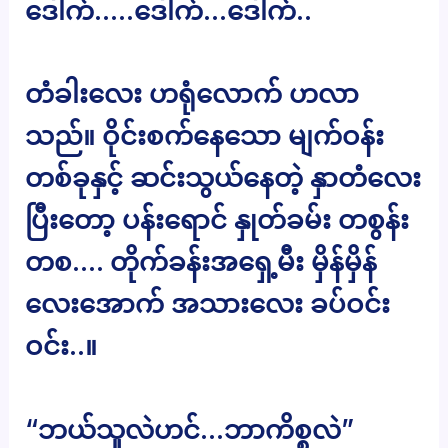
ဒေါက်…..ဒေါက်…ဒေါက်..
တံခါးလေး ဟရုံလောက် ဟလာ
သည်။ ဝိုင်းစက်နေသော မျက်ဝန်း
တစ်ခုနှင့် ဆင်းသွယ်နေတဲ့ နှာတံလေး
ပြီးတော့ ပန်းရောင် နှုတ်ခမ်း တစွန်း
တစ…. တိုက်ခန်းအရှေ့မီး မှိန်မှိန်
လေးအောက် အသားလေး ခပ်ဝင်း
ဝင်း..။
“ဘယ်သူလဲဟင်…ဘာကိစ္စလဲ”