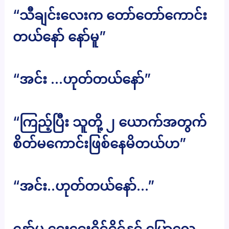
“သီချင်းလေးက တော်တော်ကောင်း
တယ်နော် နော်မူ”
“အင်း …ဟုတ်တယ်နော်”
“ကြည့်ပြီး သူတို့ ၂ ယောက်အတွက်
စိတ်မကောင်းဖြစ်နေမိတယ်ဟ”
“အင်း..ဟုတ်တယ်နော်…”
နော်မူ ငေးငေးငိုင်ငိုင်နှင့် ပြောလေ