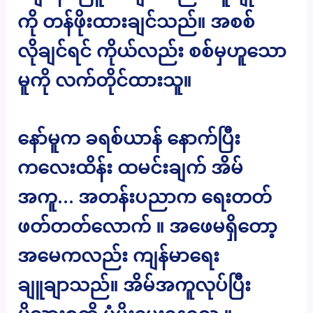
ကို တန်ဖိုးထားချင်သည်။ အစစ်
လိုချင်ရင် ကိုယ်လည်း စစ်မှဟူသော
မူကို လက်တိုင်ထားသူ။
နော်မူက ခရစ်ယာန် နောက်ပြီး
ကလေးထိန်း ထမင်းချက် အိမ်
အကူ… အတန်းပညာက ရေးတတ်
ဖတ်တတ်လောက် ။ အဖေမရှိတော့
အမေကလည်း ကျန်မာရေး
ချူချာသည်။ အိမ်အကူလုပ်ပြီး