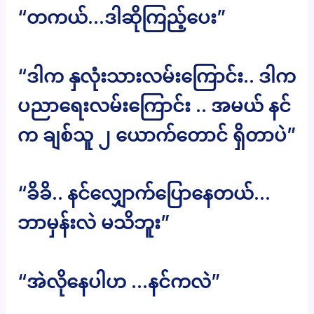
“တကယ်…ဒါဆိုကြည့်ပေး”
“ဒါက နှလုံးသားလမ်းကြောင်း.. ဒါက
ပညာရေးလမ်းကြောင်း .. အမယ် နင်
က ချစ်သူ ၂ ယောက်တောင် ရှိတာပဲ”
“ခိခိ.. နင်လျှောက်ပြောနေတယ်…
ဘာမှန်းလဲ မသိဘူး”
“အဲလိုနေပါဟ …နင်ကလဲ”