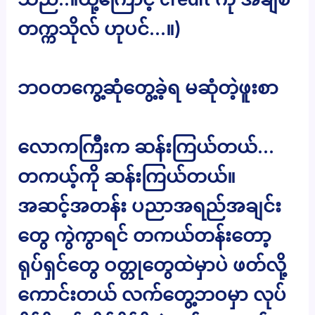
တက္ကသိုလ် ဟုပင်…။)
ဘဝတကွေ့ဆုံတွေ့ခဲ့ရ မဆုံတဲ့ဖူးစာ
လောကကြီးက ဆန်းကြယ်တယ်…
တကယ့်ကို ဆန်းကြယ်တယ်။
အဆင့်အတန်း ပညာအရည်အချင်း
တွေ ကွဲကွာရင် တကယ်တန်းတော့
ရုပ်ရှင်တွေ ဝတ္တုတွေထဲမှာပဲ ဖတ်လို့
ကောင်းတယ် လက်တွေ့ဘဝမှာ လုပ်