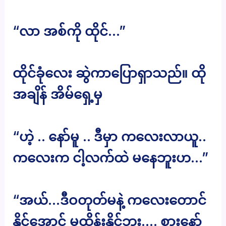
“လာ အစ်ကို ထိုင်…”
ထိုင်ခုံလေး ဆွဲကာပြောရှာသည်။ ထို
အချိန် အိမ်ရှေ့မှ
“ဟဲ့ .. နော်မူ .. ဒီမှာ ကလေးလာယူ..
ကလေးက ငါ့လက်ထဲ မနေဘူးဟ…”
“အယ်…ဒီဝတုတ်မနဲ့ ကလေးတောင်
နိုင်အောင် မထိန်းနိုင်ဘူး…. စားနော်