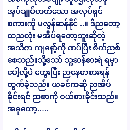
အုပ်ချုပ်တတ်သော အလုပ်ရှင်
စကားကို မလွန်ဆန်နိုင် ..။ ဒီညတော့
တညလုံး မအိပ်ရတော့ဘူးဆိုတဲ့
အသိက ကျနော့်ကို ထပ်ပြီး စိတ်ညစ်
စေသည်။သို့သော် သူ့ဆန်စားရဲ ရမှာ
ပေါ့လို့ပဲ တွေးပြီး ညနေစာစားရန်
ထွက်ခဲ့သည်။ ယခင်ကဆို ညအိပ်
ခိုင်းရင် ညစာကို ဝယ်စားခိုင်းသည်။
အခုတော့…..