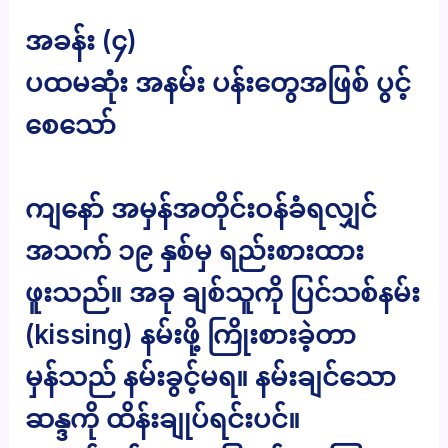
အခန်း (၄)
ပထမဆုံး အနမ်း ပန်းတွေအဖြစ် ပွင့်
စေသော်
ကျနော် အမှန်အတိုင်းဝန်ခံရလျှင်
အသက် ၁၉ နှစ်မှ ရည်းစားထား
ဖူးသည်။ အခု ချစ်သူကို ပြင်သစ်နမ်း
(kissing) နမ်းဖို့ ကြိုးစားခဲ့တာ
မှန်သည် နမ်းခွင့်မရ။ နမ်းချင်သော
ဆန္ဒကို ထိန်းချုပ်ရင်းပင်။