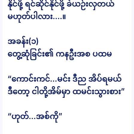
နိုင်ဖို့ ရင်ဆိုင်နိုင်ဖို့ ခဲယဉ်းလှတယ်
မဟုတ်ပါလား….။
အခန်း(၁)
တွေ့ဆုံခြင်း၏ ကနဦးအစ ပထမ
“ကောင်းကင်…မင်း ဒီည အိပ်ရမယ်
ဒီတော့ ငါတို့အိမ်မှာ ထမင်းသွားစား”
“ဟုတ်…အစ်ကို”