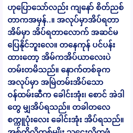
ဟုပြောသော်လည်း ကျနော် စိတ်ညစ်
တာကအမှန်..။ အလုပ်မှာအိပ်ရတာ
အိမ်မှာ အိပ်ရတာလောက် အဆင်မ
ပြေနိုင်ဘူးလေ။ တနေကုန် ပင်ပန်း
ထားတော့ အိမ်ကအိပ်ယာလေးပဲ
တမ်းတမိသည်။ နောက်တစ်ခုက
အလုပ်မှာ အမြဲတမ်းအိပ်သော
ဝန်ထမ်းဆီက ခေါင်းအုံး၊ စောင် အဲဒါ
တွေ မျှအိပ်ရသည်။ တခါတလေ
စက္ကူပုံးလေး ခေါင်းအုံး အိပ်ရသည်။
အစ်ကိုလိုတစ်မျိုး သူဌေးလိုတဖုံ