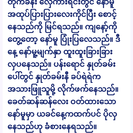
တိုက်ခန်း လှေကားရင်းတွင် နော်မူ
အထုပ်ပြားပြားလေးကိုင်ပြီး စောင့်
နေသည်ကို မြင်ရသည်။ ကျနော့်ကို
တွေ့တော့ နော်မူ ပြုံးပြလေသည်။ ဒီ
နေ့ နော်မူ့မျက်နှာ ထူးထူးခြားခြား
လှပနေသည်။ ပန်းရောင် နှုတ်ခမ်း
ပေါ်တွင် နှုတ်ခမ်းနီ ခပ်ရဲရဲက
အသားဖြူသူမို့ လိုက်ဖက်နေသည်။
ခေတ်ဆန်ဆန်လေး ဝတ်ထားသော
နော်မူမှာ ယခင်နေ့ကထက်ပင် ပိုလှ
နေသည်ဟု ခံစားနေရသည်။