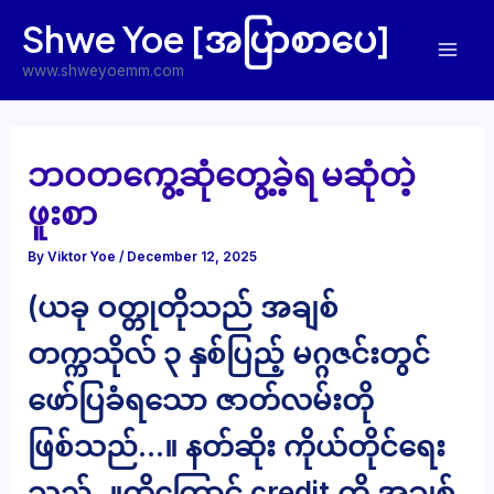
Skip
Shwe Yoe [အပြာစာပေ]
to
Mai
content
www.shweyoemm.com
Men
ဘဝတကွေ့ဆုံတွေ့ခဲ့ရ မဆုံတဲ့
ဖူးစာ
By
Viktor Yoe
/
December 12, 2025
(ယခု ဝတ္တုတိုသည် အချစ်
တက္ကသိုလ် ၃ နှစ်ပြည့် မဂ္ဂဇင်းတွင်
ဖော်ပြခံရသော ဇာတ်လမ်းတို
ဖြစ်သည်…။ နတ်ဆိုး ကိုယ်တိုင်ရေး
သည်..။ထို့ကြောင့် credit ကို အချစ်