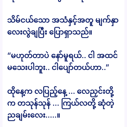
သိမ်ငယ်သော အသံနှင့်အတူ မျက်နှာ
လေးလွဲချပြီး ပြောရှာသည်။
“မဟုတ်တာပဲ နော်မူရယ်.. ငါ အထင်
မသေးပါဘူး.. ငါပျော်တယ်ဟာ..”
ထိုနေ့က လပြည့်နေ့ … လေညှင်းတို့
က တသုန်သုန် … ကြယ်လတို့ ဆုံတဲ့
ညချမ်းလေး…..။