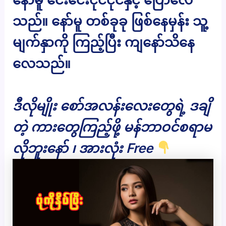
သည်။ နော်မူ တစ်ခုခု ဖြစ်နေမှန်း သူ့
မျက်နှာကို ကြည့်ပြီး ကျနော်သိနေ
လေသည်။
ဒီလိုမျိုး စော်အလန်းလေးတွေရဲ့ ဒချိ
တဲ့ ကားတွေကြည့်ဖို့ မန်ဘာဝင်စရာမ
လိုဘူးနော် ၊ အားလုံး Free