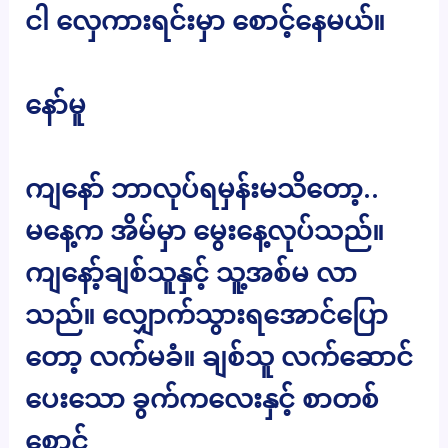
ငါ လှေကားရင်းမှာ စောင့်နေမယ်။
နော်မူ
ကျနော် ဘာလုပ်ရမှန်းမသိတော့..
မနေ့က အိမ်မှာ မွေးနေ့လုပ်သည်။
ကျနော့်ချစ်သူနှင့် သူ့အစ်မ လာ
သည်။ လျှောက်သွားရအောင်ပြော
တော့ လက်မခံ။ ချစ်သူ လက်ဆောင်
ပေးသော ခွက်ကလေးနှင့် စာတစ်
စောင်