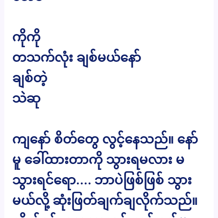
ကိုကို
တသက်လုံး ချစ်မယ်နော်
ချစ်တဲ့
သဲဆု
ကျနော် စိတ်တွေ လွင့်နေသည်။ နော်
မူ ခေါ်ထားတာကို သွားရမလား မ
သွားရင်ရော…. ဘာပဲဖြစ်ဖြစ် သွား
မယ်လို့ ဆုံးဖြတ်ချက်ချလိုက်သည်။