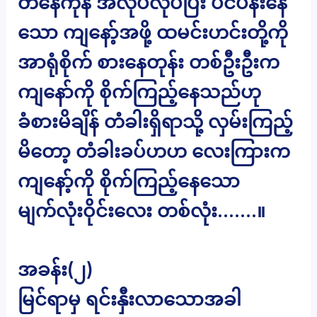
တနေကုန် အလုပ်လုပ်ပြီး ပင်ပန်းနေ
သော ကျနော့်အဖို့ ထမင်းဟင်းတို့ကို
အာရုံစိုက် စားနေတုန်း တစ်ဦးဦးက
ကျနော်ကို စိုက်ကြည့်နေသည်ဟု
ခံစားမိချိန် တံခါးရှိရာသို့ လှမ်းကြည့်
မိတော့ တံခါးခပ်ဟဟ လေးကြားက
ကျနော့်ကို စိုက်ကြည့်နေသော
မျက်လုံးဝိုင်းလေး တစ်လုံး…….။
အခန်း(၂)
မြင်ရာမှ ရင်းနှီးလာသောအခါ