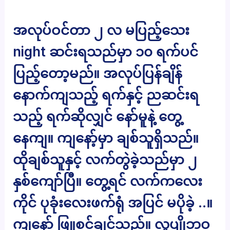
အလုပ်ဝင်တာ ၂ လ မပြည့်သေး
night ဆင်းရသည်မှာ ၁၀ ရက်ပင်
ပြည့်တော့မည်။ အလုပ်ပြန်ချိန်
နောက်ကျသည့် ရက်နှင့် ညဆင်းရ
သည့် ရက်ဆိုလျှင် နော်မူနဲ့ တွေ့
နေကျ။ ကျနော့်မှာ ချစ်သူရှိသည်။
ထိုချစ်သူနှင့် လက်တွဲခဲ့သည်မှာ ၂
နှစ်ကျော်ပြီ။ တွေ့ရင် လက်ကလေး
ကိုင် ပုခုံးလေးဖက်ရုံ အပြင် မပိုခဲ့ ..။
ကျနော် ဖြူစင်ချင်သည်။ လူပျိုဘဝ