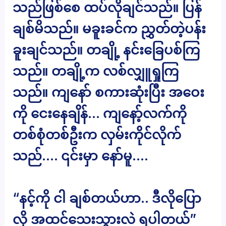
သည်ဖြစ်စေ ထပ်လိုချင်သည်။ ပြန်
ချစ်မိသည်။ မခူးခင်က ညွှတ်တဲ့ပန်း
ခူးချင်သည်။ တချို့ နင်းခြေပစ်ကြ
သည်။ တချို့က လစ်လျှူရှုကြ
သည်။ ကျနော် စကားဆုံးပြီး အဝေး
ကို ငေးနေချိန်… ကျနော့်လက်ကို
တစ်စုံတစ်ဦးက လှမ်းကိုင်လိုက်
သည်…. ၎င်းမှာ နော်မူ….
“နင့်ကို ငါ ချစ်တယ်ဟာ.. ဒီလိုပြော
လို အထင်သေးသွားလဲ ရပါတယ်”