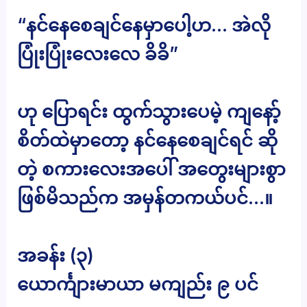
“နင်နေစေချင်နေမှာပေါ့ဟ… အဲလို
ပြုံးပြုံးလေးလေ ခိခိ”
ဟု ပြောရင်း ထွက်သွားပေမဲ့ ကျနော့်
စိတ်ထဲမှာတော့ နင်နေစေချင်ရင် ဆို
တဲ့ စကားလေးအပေါ် အတွေးများစွာ
ဖြစ်မိသည်က အမှန်တကယ်ပင်…။
အခန်း (၃)
ယောင်္ကျားမာယာ မကျည်း ၉ ပင်