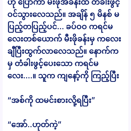
ဟု ပြောကာ မီးဖိုအခန်းထဲ တံခါးဖွင့်
ဝင်သွားလေသည်။ အချိန် ၅ မိနစ် မ
ပြည့်တပြည့်ပင်… ခပ်ဝဝ ကရင်မ
လေးတစ်ယောက် မီးဖိုခန်းမှ ကလေး
ချီပြီးထွက်လာလေသည်။ နောက်က
မှ တံခါးဖွင့်ပေးသော ကရင်မ
လေး….။ သူက ကျနော့်ကို ကြည့်ပြီး
“အစ်ကို ထမင်းစားလို့ရပြီး”
“အော်..ဟုတ်ကဲ့”