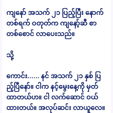
ကျနော် အသက် ၂၁ ပြည့်ပြီး နောက်
တစ်ရက် ဝတုတ်က ကျနော့်ဆီ စာ
တစ်စောင် လာပေးသည်။
သို့
ကောင်း…… နင် အသက် ၂၁ နှစ် ပြ
ည့်ပြီနော်။ ငါက နင့်မွေးနေ့ကို မှတ်
ထာတယ်ဟ။ ငါ လက်ဆောင် ဝယ်
ထားတယ်။ အလုပ်ဆင်း လာယူလေ။