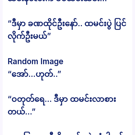
“ဒီမှာ ခဏထိုင်ဦးနော်.. ထမင်းပွဲ ပြင်
လိုက်ဦးမယ်”
Random Image
“အော်…ဟုတ်..”
“ဝတုတ်ရေ… ဒီမှာ ထမင်းလာစား
တယ်…”