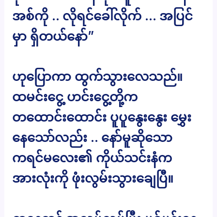
အစ်ကို .. လိုရင်ခေါ်လိုက် … အပြင်
မှာ ရှိတယ်နော်”
ဟုပြောကာ ထွက်သွားလေသည်။
ထမင်းငွေ့ ဟင်းငွေ့တို့က
တထောင်းထောင်း ပူပူနွေးနွေး မွှေး
နေသော်လည်း .. နော်မူဆိုသော
ကရင်မလေး၏ ကိုယ်သင်းနံက
အားလုံးကို ဖုံးလွမ်းသွားချေပြီ။