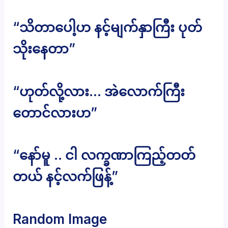
“သိတာပေါ့ဟ နင့်မျက်နှာကြီး ပုတ်
သိုးနေတာ”
“ဟုတ်လို့လား… အဲလောက်ကြီး
တောင်လားဟ”
“နော်မူ .. ငါ လက္ခဏာကြည့်တတ်
တယ် နင့်လက်ဖြန့်”
Random Image