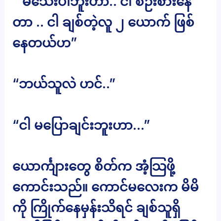
“ မသေးပါဘူးဟာ.. ငါ စဉ်းစားနေ
တာ .. ငါ ချစ်တဲ့လူ ၂ ယောက် ဖြစ်
နေတယ်ဟ”
“ဘယ်သူလဲ ဟင်..”
“ငါ မပြောချင်းဘူးဟာ…”
ယောင်္ကျားတွေ စိတ်က အံ့သြဖို့
ကောင်းသည်။ ကောင်မလေးက မိမိ
ကို ကြိုက်နေမှန်းသိရင် ချစ်သူရှိ