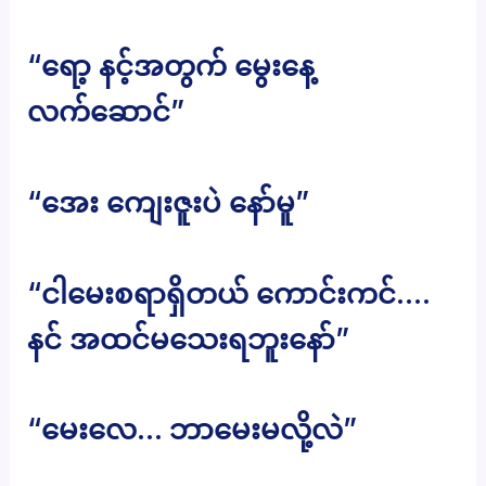
“ရော့ နင့်အတွက် မွေးနေ့
လက်ဆောင်”
“အေး ကျေးဇူးပဲ နော်မူ”
“ငါမေးစရာရှိတယ် ကောင်းကင်….
နင် အထင်မသေးရဘူးနော်”
“မေးလေ… ဘာမေးမလို့လဲ”