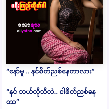
“နော်မူ .. နင်စိတ်ညစ်နေတာလား”
“နင် ဘယ်လိုသိလဲ.. ငါစိတ်ညစ်နေ
တာ”