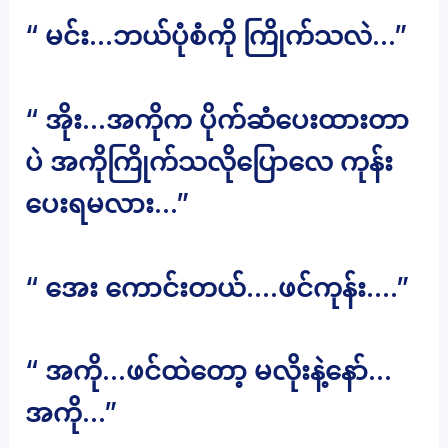
“ မင်း…ဘယ်ပုံစံကို ကြိုက်သလဲ…”
“ အိုး…အကိုက ပိုက်ဆံပေးထားတာ
ပဲ အကိုကြိုက်သလိုပြောလေ ကုန်း
ပေးရမလား…”
“ အေး ကောင်းတယ်….ဖင်ကုန်း….”
“ အကို…ဖင်ထဲတော့ မလိုးနဲ့နော်…
အကို…”