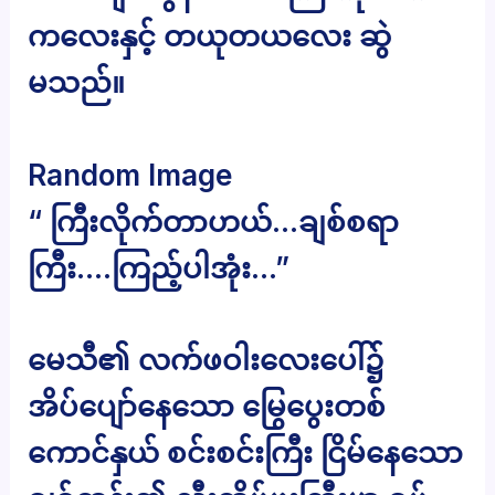
ကလေးနှင့် တယုတယလေး ဆွဲ
မသည်။
Random Image
“ ကြီးလိုက်တာဟယ်…ချစ်စရာ
ကြီး….ကြည့်ပါအုံး…”
မေသီ၏ လက်ဖဝါးလေးပေါ်၌
အိပ်ပျော်နေသော မြွေပွေးတစ်
ကောင်နှယ် စင်းစင်းကြီး ငြိမ်နေသော