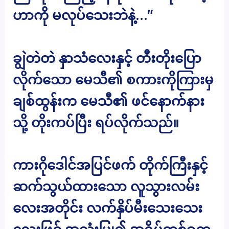
ဟာကို မလုပ်သေးဘဲနဲ့…”
ချွဲတဲတဲ နှာသံလေးနှင့် တီးတိုးပြော
လိုက်သော မေသီ၏ စကားကိုကြားမှ
ချစ်ထွန်းက မေသီ၏ ဖင်နောက်နား
သို့ တိုးကပ်ပြီး ရပ်လိုက်သည်။
ကားဂိုဒေါင်အပြင်ဖက် တိုက်ကြီးနှင့်
ဆက်သွယ်ထားသော လူသွားလမ်း
လေးအတိုင်း လက်နှိပ်မီးသေးသေး