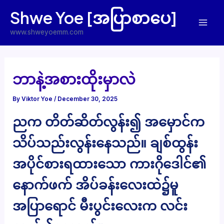
Skip
Shwe Yoe [အပြာစာပေ]
to
Mai
content
www.shweyoemm.com
Men
ဘာနဲ့အစားထိုးမှာလဲ
By
Viktor Yoe
/
December 30, 2025
ညက တိတ်ဆိတ်လွန်း၍ အမှောင်က
သိပ်သည်းလွန်းနေသည်။ ချစ်ထွန်း
အပိုင်စားရထားသော ကားဂိုဒေါင်၏
နောက်ဖက် အိပ်ခန်းလေးထဲ၌မူ
အပြာရောင် မီးပွင်းလေးက လင်း