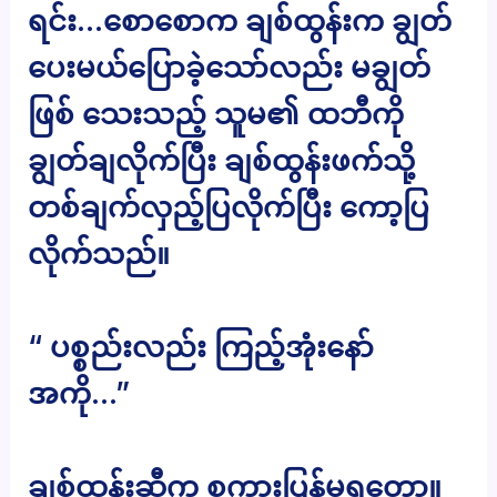
ရင်း…စောစောက ချစ်ထွန်းက ချွတ်
ပေးမယ်ပြောခဲ့သော်လည်း မချွတ်
ဖြစ် သေးသည့် သူမ၏ ထဘီကို
ချွတ်ချလိုက်ပြီး ချစ်ထွန်းဖက်သို့
တစ်ချက်လှည့်ပြလိုက်ပြီး ကော့ပြ
လိုက်သည်။
“ ပစ္စည်းလည်း ကြည့်အုံးနော်
အကို…”
ချစ်ထွန်းဆီက စကားပြန်မရတော့။