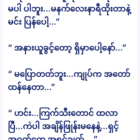
မပါ ပါဘူး…မနက်လေးနာရီထိုးတာနဲ့
မင်း ပြန်ပေါ့…”
“ အနားယူခွင့်တော့ ရှိမှာပေါ့နော်…”
“ မပြောတတ်ဘူး…ကျုပ်က အတော်
ထန်နေတာ…”
“ ဟင်း…ကြက်သီးတောင် ထလာ
ပြီ…ကဲပါ အချိန်ဖြုန်းမနေနဲ့…ရှင့်
အဝတ်တွေ အရင်ချွတ်….”