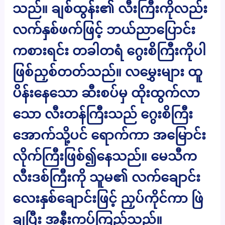
သည်။ ချစ်ထွန်း၏ လီးကြီးကိုလည်း
လက်နှစ်ဖက်ဖြင့် ဘယ်ညာပြောင်း
ကစားရင်း တခါတရံ ဂွေးစိကြီးကိုပါ
ဖြစ်ညှစ်တတ်သည်။ လမွှေးများ ထူ
ပိန်းနေသော ဆီးစပ်မှ ထိုးထွက်လာ
သော လီးတန်ကြီးသည် ဂွေးစိကြီး
အောက်သို့ပင် ရောက်ကာ အမြောင်း
လိုက်ကြီးဖြစ်၍နေသည်။ မေသီက
လီးဒစ်ကြီးကို သူမ၏ လက်ချောင်း
လေးနှစ်ချောင်းဖြင့် ညှပ်ကိုင်ကာ ဖြဲ
ချပြီး အနီးကပ်ကြည့်သည်။