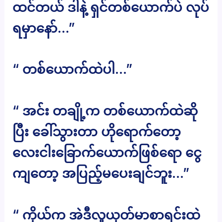
ထင်တယ် ဒါနဲ့ ရှင်တစ်ယောက်ပဲ လုပ်
ရမှာနော်…”
“ တစ်ယောက်ထဲပါ…”
“ အင်း တချို့က တစ်ယောက်ထဲဆို
ပြီး ခေါ်သွားတာ ဟိုရောက်တော့
လေးငါးခြောက်ယောက်ဖြစ်ရော ငွေ
ကျတော့ အပြည့်မပေးချင်ဘူး…”
“ ကိုယ်က အဲဒီလူယုတ်မာစာရင်းထဲ