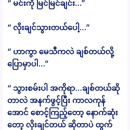
“ မင်းကို မြင်မြင်ချင်း…”
“ လိုးချင်သွားတယ်ပေါ့…”
“ ဟာကွာ မေသီကလဲ ချစ်တယ်လို့
ပြောမှာပါ…”
“ သွားစမ်းပါ အကိုရာ…ချစ်တယ်ဆို
တာလဲ အနက်ဖွင့်ပြီး ကာလကုန်
အောင် စောင့်ကြည့်တော့ နောက်ဆုံး
တော့ လိုးချင်တယ် ဆိုတာပဲ ထွက်