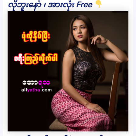
လိုဘူးနော် ၊ အားလုံး Free