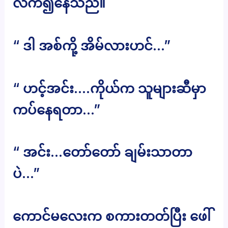
လက်၍နေသည်။
“ ဒါ အစ်ကို့ အိမ်လားဟင်…”
“ ဟင့်အင်း….ကိုယ်က သူများဆီမှာ
ကပ်နေရတာ…”
“ အင်း…တော်တော် ချမ်းသာတာ
ပဲ…”
ကောင်မလေးက စကားတတ်ပြီး ဖေါ်