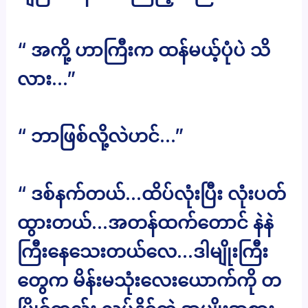
“ အကို့ ဟာကြီးက ထန်မယ့်ပုံပဲ သိ
လား…”
“ ဘာဖြစ်လို့လဲဟင်…”
“ ဒစ်နက်တယ်…ထိပ်လုံးပြီး လုံးပတ်
ထွားတယ်…အတန်ထက်တောင် နဲနဲ
ကြီးနေသေးတယ်လေ…ဒါမျိုးကြီး
တွေက မိန်းမသုံးလေးယောက်ကို တ