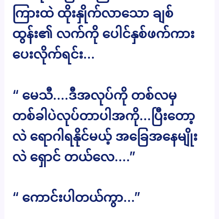
ကြားထဲ ထိုးနှိုက်လာသော ချစ်
ထွန်း၏ လက်ကို ပေါင်နှစ်ဖက်ကား
ပေးလိုက်ရင်း…
“ မေသီ….ဒီအလုပ်ကို တစ်လမှ
တစ်ခါပဲလုပ်တာပါအကို…ပြီးတော့
လဲ ရောဂါရနိုင်မယ့် အခြေအနေမျိုး
လဲ ရှောင် တယ်လေ….”
“ ကောင်းပါတယ်ကွာ…”