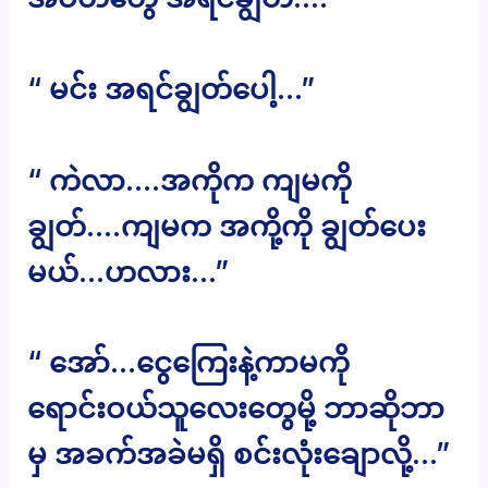
“ မင်း အရင်ချွတ်ပေါ့…”
“ ကဲလာ….အကိုက ကျမကို
ချွတ်….ကျမက အကို့ကို ချွတ်ပေး
မယ်…ဟလား…”
“ အော်…ငွေကြေးနဲ့ကာမကို
ရောင်းဝယ်သူလေးတွေမို့ ဘာဆိုဘာ
မှ အခက်အခဲမရှိ စင်းလုံးချောလို့…”