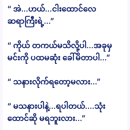
“ အဲ…ဟယ်…ငါးထောင်လေ
ဆရာကြီးရဲ့…”
“ ကိုယ် တကယ်မသိလို့ပါ…အခုမှ
မင်းကို ပထမဆုံး ခေါ်မိတာပါ…”
“ သနားလိုက်ရတော့မလား…”
“ မသနားပါနဲ့…ရပါတယ်….သုံး
ထောင်ဆို မရဘူးလား…”