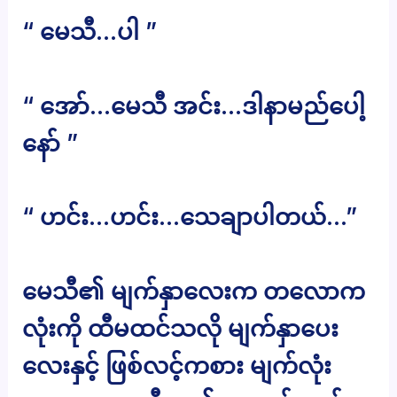
“ မေသီ…ပါ ”
“ အော်…မေသီ အင်း…ဒါနာမည်ပေါ့
နော် ”
“ ဟင်း…ဟင်း…သေချာပါတယ်…”
မေသီ၏ မျက်နှာလေးက တလောက
လုံးကို ထီမထင်သလို မျက်နှာပေး
လေးနှင့် ဖြစ်လင့်ကစား မျက်လုံး