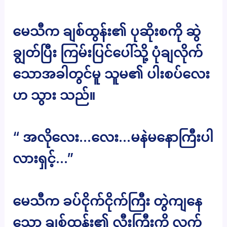
မေသီက ချစ်ထွန်း၏ ပုဆိုးစကို ဆွဲ
ချွတ်ပြီး ကြမ်းပြင်ပေါ်သို့ ပုံချလိုက်
သောအခါတွင်မူ သူမ၏ ပါးစပ်လေး
ဟ သွား သည်။
“ အလိုလေး…လေး…မနဲမနောကြီးပါ
လားရှင့်…”
မေသီက ခပ်ငိုက်ငိုက်ကြီး တွဲကျနေ
သော ချစ်ထွန်း၏ လီးကြီးကို လက်