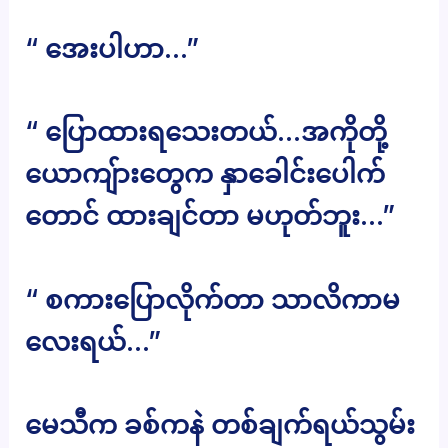
“ အေးပါဟာ…”
“ ပြောထားရသေးတယ်…အကိုတို့
ယောကျ်ားတွေက နှာခေါင်းပေါက်
တောင် ထားချင်တာ မဟုတ်ဘူး…”
“ စကားပြောလိုက်တာ သာလိကာမ
လေးရယ်…”
မေသီက ခစ်ကနဲ တစ်ချက်ရယ်သွမ်း