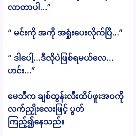
လာတာပါ…”
“ မင်းကို အကို အရှုံးပေးလိုက်ပြီ…”
“ ဒါပေါ့…ဒီလိုပဲဖြစ်ရမယ်လေ…
ဟင်း…”
မေသီက ချစ်ထွန်းလီးထိပ်ဖူးအဝကို
လက်ညှိုးလေးဖြင့် ပွတ်
ကြည့်၍နေသည်။