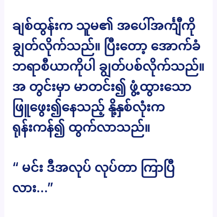
ချစ်ထွန်းက သူမ၏ အပေါ်အင်္ကျီကို
ချွတ်လိုက်သည်။ ပြီးတော့ အောက်ခံ
ဘရာစီယာကိုပါ ချွတ်ပစ်လိုက်သည်။
အ တွင်းမှာ မာတင်း၍ ဖွံ့ထွားသော
ဖြူဖွေး၍နေသည့် နို့နှစ်လုံးက
ရုန်းကန်၍ ထွက်လာသည်။
“ မင်း ဒီအလုပ် လုပ်တာ ကြာပြီ
လား…”