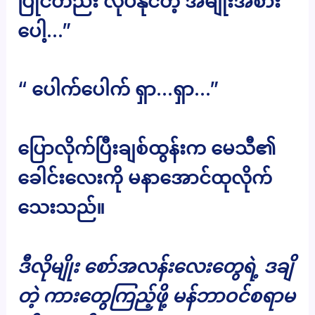
ပြိုင်တည်း လုပ်နိုင်တဲ့ အမျိုးအစား
ပေါ့…”
“ ပေါက်ပေါက် ရှာ…ရှာ…”
ပြောလိုက်ပြီးချစ်ထွန်းက မေသီ၏
ခေါင်းလေးကို မနာအောင်ထုလိုက်
သေးသည်။
ဒီလိုမျိုး စော်အလန်းလေးတွေရဲ့ ဒချိ
တဲ့ ကားတွေကြည့်ဖို့ မန်ဘာဝင်စရာမ