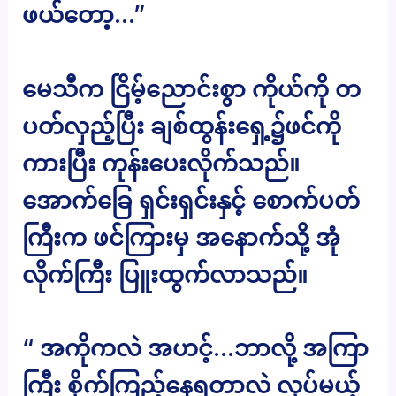
ဖယ်တော့…”
မေသီက ငြိမ့်ညောင်းစွာ ကိုယ်ကို တ
ပတ်လှည့်ပြီး ချစ်ထွန်းရှေ့၌ဖင်ကို
ကားပြီး ကုန်းပေးလိုက်သည်။
အောက်ခြေ ရှင်းရှင်းနှင့် စောက်ပတ်
ကြီးက ဖင်ကြားမှ အနောက်သို့ အုံ
လိုက်ကြီး ပြူးထွက်လာသည်။
“ အကိုကလဲ အဟင့်…ဘာလို့ အကြာ
ကြီး စိုက်ကြည့်နေရတာလဲ လုပ်မယ့်