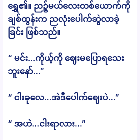
ရွှေ၏။ ညဉ့်မယ်လေးတစ်ယောက်ကို
ချစ်ထွန်းက ညလုံးပေါက်ဆွဲလာခဲ့
ခြင်း ဖြစ်သည်။
“ မင်း…ကိုယ့်ကို ဈေးမပြောရသေး
ဘူးနော်…”
“ ငါးခုလေ…အဲဒီပေါက်ဈေးပဲ…”
“ အဟဲ…ငါးရာလား…”