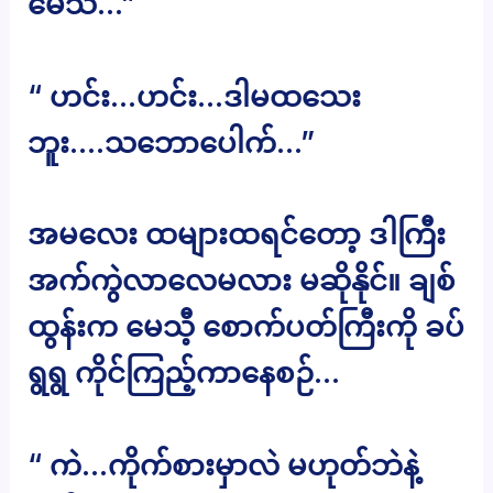
မေသီ…”
“ ဟင်း…ဟင်း…ဒါမထသေး
ဘူး….သဘောပေါက်…”
အမလေး ထများထရင်တော့ ဒါကြီး
အက်ကွဲလာလေမလား မဆိုနိုင်။ ချစ်
ထွန်းက မေသီ့ စောက်ပတ်ကြီးကို ခပ်
ရွရွ ကိုင်ကြည့်ကာနေစဉ်…
“ ကဲ…ကိုက်စားမှာလဲ မဟုတ်ဘဲနဲ့