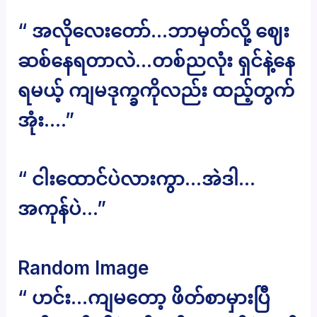
“ အလိုလေးတော်…ဘာမှတ်လို့ ဈေး
ဆစ်နေရတာလဲ…တစ်ညလုံး ရှင်နဲ့နေ
ရမယ့် ကျမဒုက္ခကိုလည်း ထည့်တွက်
အုံး….”
“ ငါးထောင်ပဲလားကွာ…အဲဒါ…
အကုန်ပဲ…”
Random Image
“ ဟင်း…ကျမတော့ ဖိတ်စာမှားပြီ