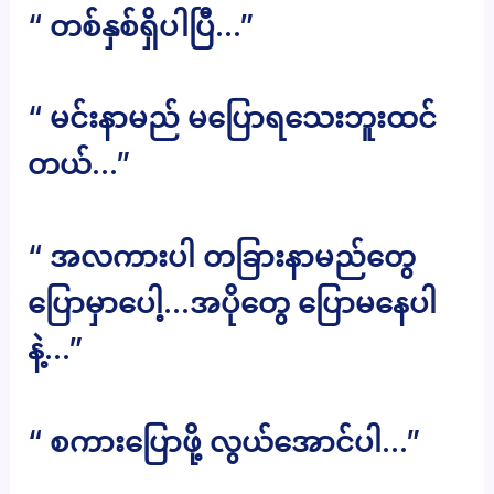
“ တစ်နှစ်ရှိပါပြီ…”
“ မင်းနာမည် မပြောရသေးဘူးထင်
တယ်…”
“ အလကားပါ တခြားနာမည်တွေ
ပြောမှာပေါ့…အပိုတွေ ပြောမနေပါ
နဲ့…”
“ စကားပြောဖို့ လွယ်အောင်ပါ…”