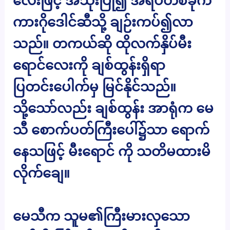
လေးဖြင့် အသုံးပြု၍ အရိပ်တစ်ခုက
ကားဂိုဒေါင်ဆီသို့ ချဉ်းကပ်၍လာ
သည်။ တကယ်ဆို ထိုလက်နှိပ်မီး
ရောင်လေးကို ချစ်ထွန်းရှိရာ
ပြတင်းပေါက်မှ မြင်နိုင်သည်။
သို့သော်လည်း ချစ်ထွန်း အာရုံက မေ
သီ စောက်ပတ်ကြီးပေါ်၌သာ ရောက်
နေသဖြင့် မီးရောင် ကို သတိမထားမိ
လိုက်ချေ။
မေသီက သူမ၏ကြီးမားလှသော