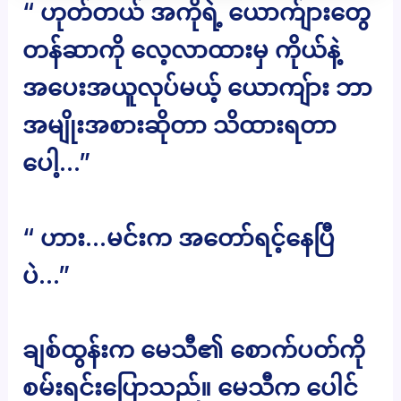
“ ဟုတ်တယ် အကိုရဲ့ ယောက်ျားတွေ
တန်ဆာကို လေ့လာထားမှ ကိုယ်နဲ့
အပေးအယူလုပ်မယ့် ယောကျ်ား ဘာ
အမျိုးအစားဆိုတာ သိထားရတာ
ပေါ့…”
“ ဟား…မင်းက အတော်ရင့်နေပြီ
ပဲ…”
ချစ်ထွန်းက မေသီ၏ စောက်ပတ်ကို
စမ်းရင်းပြောသည်။ မေသီက ပေါင်