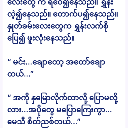
လေးတွေ က ရီဝေ၍နေသည်။ ရွှန်း
လဲ့၍နေသည်။ တောက်ပ၍နေသည်။
နှုတ်ခမ်းလေးတွေက ရွှန်းလက်စို
ပြေ၍ ဖူးလုံးနေသည်။
“ မင်း…ချောတော့ အတော်ချော
တယ်…”
“ အကို နှမြောလိုက်တာလို့ ပြောမလို့
လား…အပိုတွေ မပြောကြေးကွာ…
မေသီ စိတ်ညစ်တယ်…”