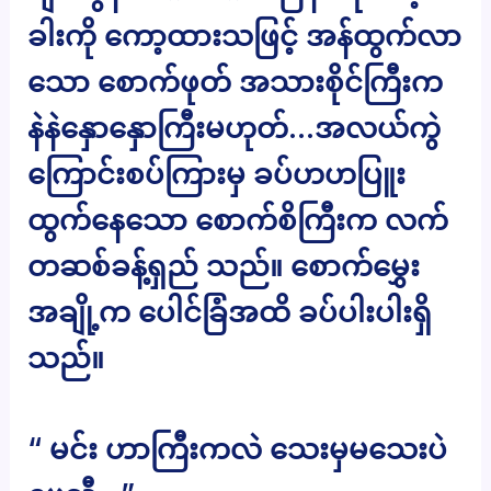
ခါးကို ကော့ထားသဖြင့် အန်ထွက်လာ
သော စောက်ဖုတ် အသားစိုင်ကြီးက
နဲနဲနှောနှောကြီးမဟုတ်…အလယ်ကွဲ
ကြောင်းစပ်ကြားမှ ခပ်ဟဟပြူး
ထွက်နေသော စောက်စိကြီးက လက်
တဆစ်ခန့်ရှည် သည်။ စောက်မွှေး
အချို့က ပေါင်ခြံအထိ ခပ်ပါးပါးရှိ
သည်။
“ မင်း ဟာကြီးကလဲ သေးမှမသေးပဲ