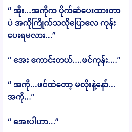
“ အိုး…အကိုက ပိုက်ဆံပေးထားတာ
ပဲ အကိုကြိုက်သလိုပြောလေ ကုန်း
ပေးရမလား…”
“ အေး ကောင်းတယ်….ဖင်ကုန်း….”
“ အကို…ဖင်ထဲတော့ မလိုးနဲ့နော်…
အကို…”
“ အေးပါဟာ…”