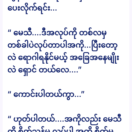
ပေးလိုက်ရင်း…
“ မေသီ….ဒီအလုပ်ကို တစ်လမှ
တစ်ခါပဲလုပ်တာပါအကို…ပြီးတော့
လဲ ရောဂါရနိုင်မယ့် အခြေအနေမျိုး
လဲ ရှောင် တယ်လေ….”
“ ကောင်းပါတယ်ကွာ…”
“ ဟုတ်ပါတယ်….အကိုလည်း မေသီ
ကို စိတ်သန့်မှ လုပ်ပါ အကို စိတ်မ