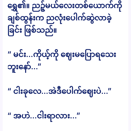
ရွှေ၏။ ညဉ့်မယ်လေးတစ်ယောက်ကို
ချစ်ထွန်းက ညလုံးပေါက်ဆွဲလာခဲ့
ခြင်း ဖြစ်သည်။
“ မင်း…ကိုယ့်ကို ဈေးမပြောရသေး
ဘူးနော်…”
“ ငါးခုလေ…အဲဒီပေါက်ဈေးပဲ…”
“ အဟဲ…ငါးရာလား…”