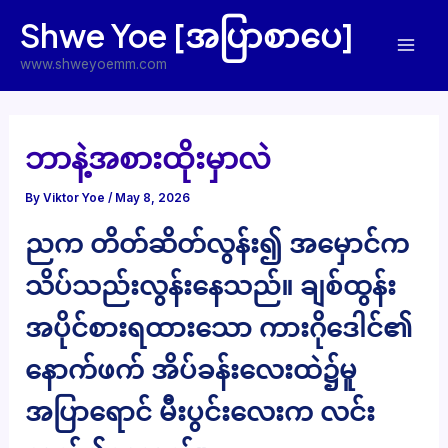
Skip
Shwe Yoe [အပြာစာပေ]
to
Mai
content
www.shweyoemm.com
Men
ဘာနဲ့အစားထိုးမှာလဲ
By
Viktor Yoe
/
May 8, 2026
ညက တိတ်ဆိတ်လွန်း၍ အမှောင်က
သိပ်သည်းလွန်းနေသည်။ ချစ်ထွန်း
အပိုင်စားရထားသော ကားဂိုဒေါင်၏
နောက်ဖက် အိပ်ခန်းလေးထဲ၌မူ
အပြာရောင် မီးပွင်းလေးက လင်း