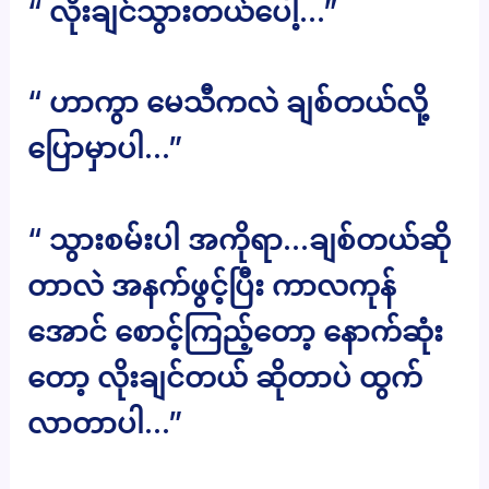
“ လိုးချင်သွားတယ်ပေါ့…”
“ ဟာကွာ မေသီကလဲ ချစ်တယ်လို့
ပြောမှာပါ…”
“ သွားစမ်းပါ အကိုရာ…ချစ်တယ်ဆို
တာလဲ အနက်ဖွင့်ပြီး ကာလကုန်
အောင် စောင့်ကြည့်တော့ နောက်ဆုံး
တော့ လိုးချင်တယ် ဆိုတာပဲ ထွက်
လာတာပါ…”