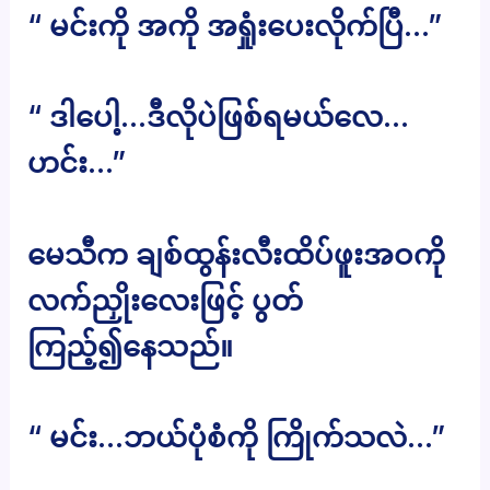
“ မင်းကို အကို အရှုံးပေးလိုက်ပြီ…”
“ ဒါပေါ့…ဒီလိုပဲဖြစ်ရမယ်လေ…
ဟင်း…”
မေသီက ချစ်ထွန်းလီးထိပ်ဖူးအဝကို
လက်ညှိုးလေးဖြင့် ပွတ်
ကြည့်၍နေသည်။
“ မင်း…ဘယ်ပုံစံကို ကြိုက်သလဲ…”