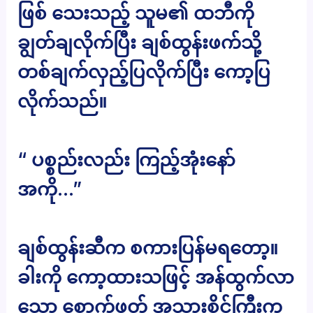
ဖြစ် သေးသည့် သူမ၏ ထဘီကို
ချွတ်ချလိုက်ပြီး ချစ်ထွန်းဖက်သို့
တစ်ချက်လှည့်ပြလိုက်ပြီး ကော့ပြ
လိုက်သည်။
“ ပစ္စည်းလည်း ကြည့်အုံးနော်
အကို…”
ချစ်ထွန်းဆီက စကားပြန်မရတော့။
ခါးကို ကော့ထားသဖြင့် အန်ထွက်လာ
သော စောက်ဖုတ် အသားစိုင်ကြီးက