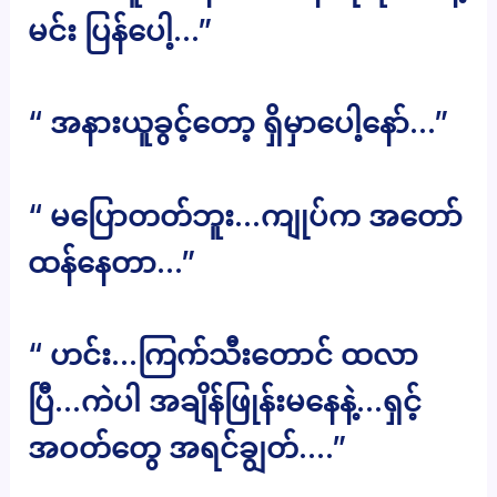
မင်း ပြန်ပေါ့…”
“ အနားယူခွင့်တော့ ရှိမှာပေါ့နော်…”
“ မပြောတတ်ဘူး…ကျုပ်က အတော်
ထန်နေတာ…”
“ ဟင်း…ကြက်သီးတောင် ထလာ
ပြီ…ကဲပါ အချိန်ဖြုန်းမနေနဲ့…ရှင့်
အဝတ်တွေ အရင်ချွတ်….”