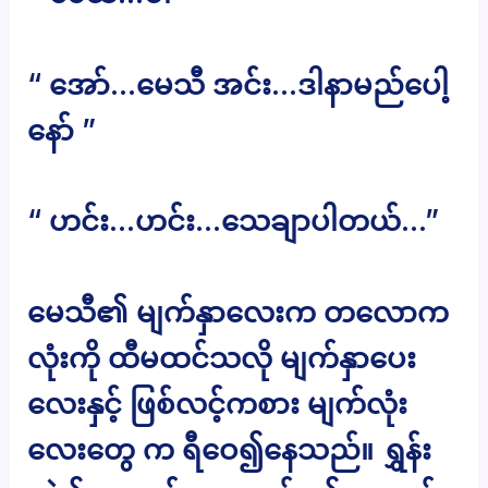
“ အော်…မေသီ အင်း…ဒါနာမည်ပေါ့
နော် ”
“ ဟင်း…ဟင်း…သေချာပါတယ်…”
မေသီ၏ မျက်နှာလေးက တလောက
လုံးကို ထီမထင်သလို မျက်နှာပေး
လေးနှင့် ဖြစ်လင့်ကစား မျက်လုံး
လေးတွေ က ရီဝေ၍နေသည်။ ရွှန်း