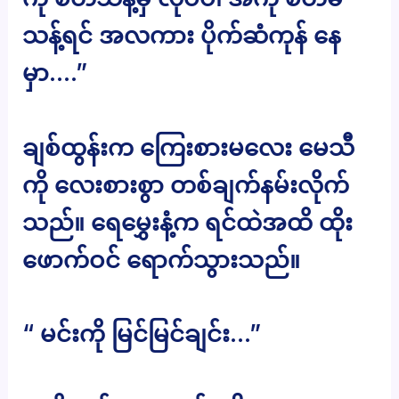
သန့်ရင် အလကား ပိုက်ဆံကုန် နေ
မှာ….”
ချစ်ထွန်းက ကြေးစားမလေး မေသီ
ကို လေးစားစွာ တစ်ချက်နမ်းလိုက်
သည်။ ရေမွှေးနံ့က ရင်ထဲအထိ ထိုး
ဖောက်ဝင် ရောက်သွားသည်။
“ မင်းကို မြင်မြင်ချင်း…”