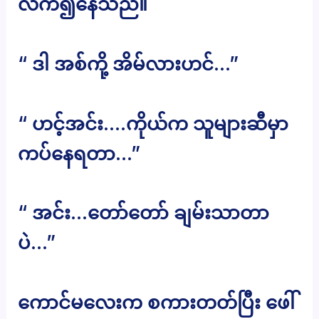
လက်၍နေသည်။
“ ဒါ အစ်ကို့ အိမ်လားဟင်…”
“ ဟင့်အင်း….ကိုယ်က သူများဆီမှာ
ကပ်နေရတာ…”
“ အင်း…တော်တော် ချမ်းသာတာ
ပဲ…”
ကောင်မလေးက စကားတတ်ပြီး ဖေါ်