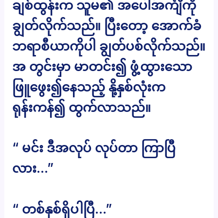
ချစ်ထွန်းက သူမ၏ အပေါ်အင်္ကျီကို
ချွတ်လိုက်သည်။ ပြီးတော့ အောက်ခံ
ဘရာစီယာကိုပါ ချွတ်ပစ်လိုက်သည်။
အ တွင်းမှာ မာတင်း၍ ဖွံ့ထွားသော
ဖြူဖွေး၍နေသည့် နို့နှစ်လုံးက
ရုန်းကန်၍ ထွက်လာသည်။
“ မင်း ဒီအလုပ် လုပ်တာ ကြာပြီ
လား…”
“ တစ်နှစ်ရှိပါပြီ…”