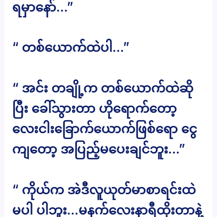
ရမှာနော်…”
“ တစ်ယောက်ထဲပါ…”
“ အင်း တချို့က တစ်ယောက်ထဲဆို
ပြီး ခေါ်သွားတာ ဟိုရောက်တော့
လေးငါးခြောက်ယောက်ဖြစ်ရော ငွေ
ကျတော့ အပြည့်မပေးချင်ဘူး…”
“ ကိုယ်က အဲဒီလူယုတ်မာစာရင်းထဲ
မပါ ပါဘူး…မနက်လေးနာရီထိုးတာနဲ့