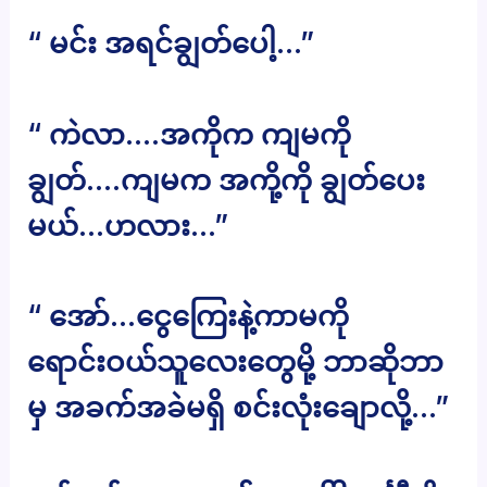
“ မင်း အရင်ချွတ်ပေါ့…”
“ ကဲလာ….အကိုက ကျမကို
ချွတ်….ကျမက အကို့ကို ချွတ်ပေး
မယ်…ဟလား…”
“ အော်…ငွေကြေးနဲ့ကာမကို
ရောင်းဝယ်သူလေးတွေမို့ ဘာဆိုဘာ
မှ အခက်အခဲမရှိ စင်းလုံးချောလို့…”