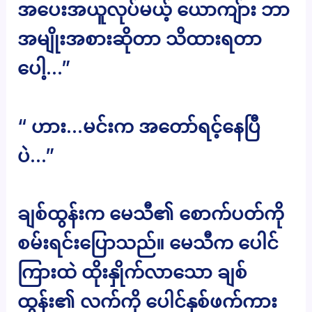
အပေးအယူလုပ်မယ့် ယောကျ်ား ဘာ
အမျိုးအစားဆိုတာ သိထားရတာ
ပေါ့…”
“ ဟား…မင်းက အတော်ရင့်နေပြီ
ပဲ…”
ချစ်ထွန်းက မေသီ၏ စောက်ပတ်ကို
စမ်းရင်းပြောသည်။ မေသီက ပေါင်
ကြားထဲ ထိုးနှိုက်လာသော ချစ်
ထွန်း၏ လက်ကို ပေါင်နှစ်ဖက်ကား