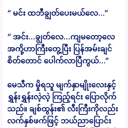
“ မင်း ထဘီချွတ်ပေးမယ်လေ…”
“ အင်း…ချွတ်လေ…ကျမတော့လေ
အကို့ဟာကြီးတွေ့ပြီး ပြန်အမ်းချင်
စိတ်တောင် ပေါက်လာပြီကွယ်…”
မေသီက မှိုရသူ မျက်နှာမျိုးလေးနှင့်
ရွှန်းရွှန်းလဲ့လဲ့ ကြည့်ရင်း ပြောလိုက်
သည်။ ချစ်ထွန်း၏ လီးကြီးကိုလည်း
လက်နှစ်ဖက်ဖြင့် ဘယ်ညာပြောင်း