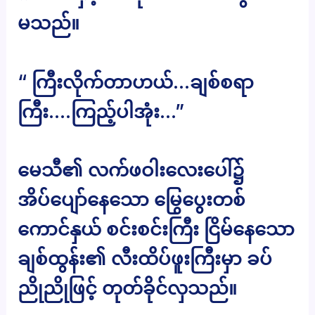
မသည်။
“ ကြီးလိုက်တာဟယ်…ချစ်စရာ
ကြီး….ကြည့်ပါအုံး…”
မေသီ၏ လက်ဖဝါးလေးပေါ်၌
အိပ်ပျော်နေသော မြွေပွေးတစ်
ကောင်နှယ် စင်းစင်းကြီး ငြိမ်နေသော
ချစ်ထွန်း၏ လီးထိပ်ဖူးကြီးမှာ ခပ်
ညိုညိုဖြင့် တုတ်ခိုင်လှသည်။