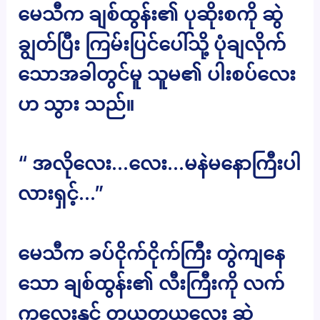
မေသီက ချစ်ထွန်း၏ ပုဆိုးစကို ဆွဲ
ချွတ်ပြီး ကြမ်းပြင်ပေါ်သို့ ပုံချလိုက်
သောအခါတွင်မူ သူမ၏ ပါးစပ်လေး
ဟ သွား သည်။
“ အလိုလေး…လေး…မနဲမနောကြီးပါ
လားရှင့်…”
မေသီက ခပ်ငိုက်ငိုက်ကြီး တွဲကျနေ
သော ချစ်ထွန်း၏ လီးကြီးကို လက်
ကလေးနှင့် တယုတယလေး ဆွဲ