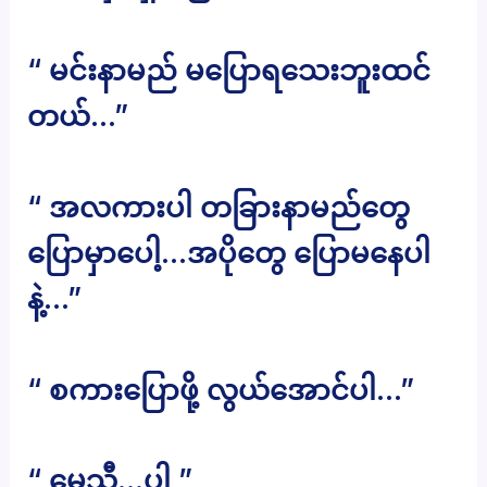
“ မင်းနာမည် မပြောရသေးဘူးထင်
တယ်…”
“ အလကားပါ တခြားနာမည်တွေ
ပြောမှာပေါ့…အပိုတွေ ပြောမနေပါ
နဲ့…”
“ စကားပြောဖို့ လွယ်အောင်ပါ…”
“ မေသီ…ပါ ”