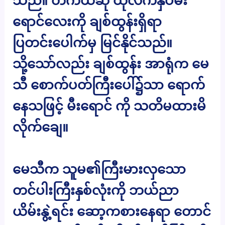
သည်။ တကယ်ဆို ထိုလက်နှိပ်မီး
ရောင်လေးကို ချစ်ထွန်းရှိရာ
ပြတင်းပေါက်မှ မြင်နိုင်သည်။
သို့သော်လည်း ချစ်ထွန်း အာရုံက မေ
သီ စောက်ပတ်ကြီးပေါ်၌သာ ရောက်
နေသဖြင့် မီးရောင် ကို သတိမထားမိ
လိုက်ချေ။
မေသီက သူမ၏ကြီးမားလှသော
တင်ပါးကြီးနှစ်လုံးကို ဘယ်ညာ
ယိမ်းနွဲ့ရင်း ဆော့ကစားနေရာ တောင်