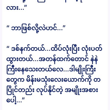
လား…”
“ ဘာဖြစ်လို့လဲဟင်…”
“ ဒစ်နက်တယ်…ထိပ်လုံးပြီး လုံးပတ်
ထွားတယ်…အတန်ထက်တောင် နဲနဲ
ကြီးနေသေးတယ်လေ…ဒါမျိုးကြီး
တွေက မိန်းမသုံးလေးယောက်ကို တ
ပြိုင်တည်း လုပ်နိုင်တဲ့ အမျိုးအစား
ပေါ့…”