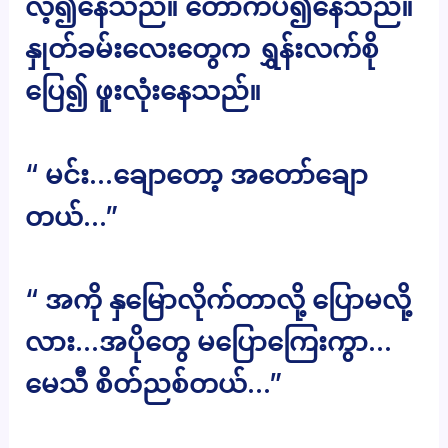
လဲ့၍နေသည်။ တောက်ပ၍နေသည်။
နှုတ်ခမ်းလေးတွေက ရွှန်းလက်စို
ပြေ၍ ဖူးလုံးနေသည်။
“ မင်း…ချောတော့ အတော်ချော
တယ်…”
“ အကို နှမြောလိုက်တာလို့ ပြောမလို့
လား…အပိုတွေ မပြောကြေးကွာ…
မေသီ စိတ်ညစ်တယ်…”