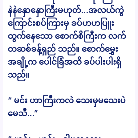
နဲနဲနှောနှောကြီးမဟုတ်…အလယ်ကွဲ
ကြောင်းစပ်ကြားမှ ခပ်ဟဟပြူး
ထွက်နေသော စောက်စိကြီးက လက်
တဆစ်ခန့်ရှည် သည်။ စောက်မွှေး
အချို့က ပေါင်ခြံအထိ ခပ်ပါးပါးရှိ
သည်။
“ မင်း ဟာကြီးကလဲ သေးမှမသေးပဲ
မေသီ…”