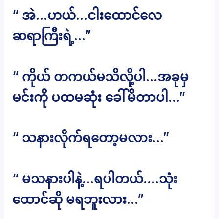
“ အဲ…ဟယ်…ငါးထောင်လေ
ဆရာကြီးရဲ့…”
“ ကိုယ် တကယ်မသိလို့ပါ…အခုမှ
မင်းကို ပထမဆုံး ခေါ်မိတာပါ…”
“ သနားလိုက်ရတော့မလား…”
“ မသနားပါနဲ့…ရပါတယ်….သုံး
ထောင်ဆို မရဘူးလား…”