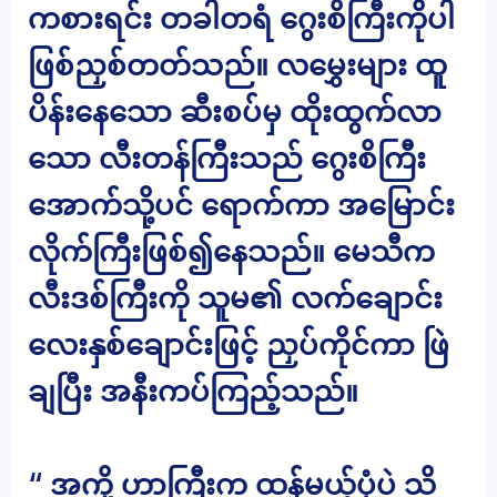
ကစားရင်း တခါတရံ ဂွေးစိကြီးကိုပါ
ဖြစ်ညှစ်တတ်သည်။ လမွှေးများ ထူ
ပိန်းနေသော ဆီးစပ်မှ ထိုးထွက်လာ
သော လီးတန်ကြီးသည် ဂွေးစိကြီး
အောက်သို့ပင် ရောက်ကာ အမြောင်း
လိုက်ကြီးဖြစ်၍နေသည်။ မေသီက
လီးဒစ်ကြီးကို သူမ၏ လက်ချောင်း
လေးနှစ်ချောင်းဖြင့် ညှပ်ကိုင်ကာ ဖြဲ
ချပြီး အနီးကပ်ကြည့်သည်။
“ အကို့ ဟာကြီးက ထန်မယ့်ပုံပဲ သိ