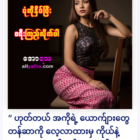
“ ဟုတ်တယ် အကိုရဲ့ ယောက်ျားတွေ
တန်ဆာကို လေ့လာထားမှ ကိုယ်နဲ့