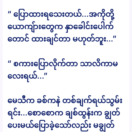
“ ပြောထားရသေးတယ်…အကိုတို့
ယောကျ်ားတွေက နှာခေါင်းပေါက်
တောင် ထားချင်တာ မဟုတ်ဘူး…”
“ စကားပြောလိုက်တာ သာလိကာမ
လေးရယ်…”
မေသီက ခစ်ကနဲ တစ်ချက်ရယ်သွမ်း
ရင်း…စောစောက ချစ်ထွန်းက ချွတ်
ပေးမယ်ပြောခဲ့သော်လည်း မချွတ်