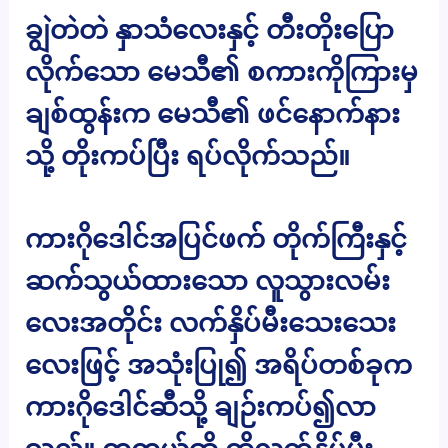
ချွဲတဲတဲ နှာသံလေးနှင့် တီးတိုးပြော
လိုက်သော မေသီ၏ စကားကိုကြားမှ
ချစ်ထွန်းက မေသီ၏ ဖင်နောက်နား
သို့ တိုးကပ်ပြီး ရပ်လိုက်သည်။
ကားဂိုဒေါင်အပြင်ဖက် တိုက်ကြီးနှင့်
ဆက်သွယ်ထားသော လူသွားလမ်း
လေးအတိုင်း လက်နှိပ်မီးသေးသေး
လေးဖြင့် အသုံးပြု၍ အရိပ်တစ်ခုက
ကားဂိုဒေါင်ဆီသို့ ချဉ်းကပ်၍လာ