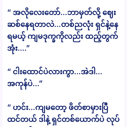
“ အလိုလေးတော်…ဘာမှတ်လို့ ဈေး
ဆစ်နေရတာလဲ…တစ်ညလုံး ရှင်နဲ့နေ
ရမယ့် ကျမဒုက္ခကိုလည်း ထည့်တွက်
အုံး….”
“ ငါးထောင်ပဲလားကွာ…အဲဒါ…
အကုန်ပဲ…”
“ ဟင်း…ကျမတော့ ဖိတ်စာမှားပြီ
ထင်တယ် ဒါနဲ့ ရှင်တစ်ယောက်ပဲ လုပ်