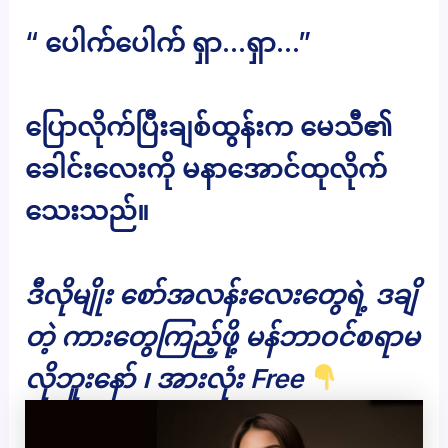
“ ပေါက်ပေါက် ရှာ…ရှာ…”
ပြောလိုက်ပြီးချစ်ထွန်းက မေသီ၏
ခေါင်းလေးကို မနာအောင်ထုလိုက်
သေးသည်။
ဒီလိုမျိုး စော်အလန်းလေးတွေရဲ့ ဒချိ
တဲ့ ကားတွေကြည့်ဖို့ မန်ဘာဝင်စရာမ
လိုဘူးနော် ၊ အားလုံး Free