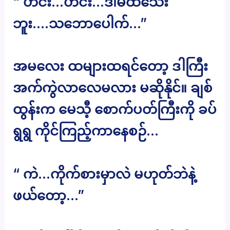
“ ဟင်း…ဟင်း…ဒါမထသေး
ဘူး….သဘောပေါက်…”
အမလေး ထများထရင်တော့ ဒါကြီး
အက်ကွဲလာလေမလား မဆိုနိုင်။ ချစ်
ထွန်းက မေသီ့ စောက်ပတ်ကြီးကို ခပ်
ရွရွ ကိုင်ကြည့်ကာနေစဉ်…
“ ကဲ…ကိုက်စားမှာလဲ မဟုတ်ဘဲနဲ့
ဖယ်တော့…”