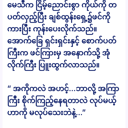
မေသီက ငြိမ့်ညောင်းစွာ ကိုယ်ကို တ
ပတ်လှည့်ပြီး ချစ်ထွန်းရှေ့၌ဖင်ကို
ကားပြီး ကုန်းပေးလိုက်သည်။
အောက်ခြေ ရှင်းရှင်းနှင့် စောက်ပတ်
ကြီးက ဖင်ကြားမှ အနောက်သို့ အုံ
လိုက်ကြီး ပြူးထွက်လာသည်။
“ အကိုကလဲ အဟင့်…ဘာလို့ အကြာ
ကြီး စိုက်ကြည့်နေရတာလဲ လုပ်မယ့်
ဟာကို မလုပ်သေးဘဲနဲ့…”