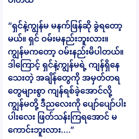
“ရှင်နဲ့ကျွန်မ မနက်ဖြန်ဆို ခွဲရတော့
မယ်။ ရှင် ဝမ်းမနည်းဘူးလား။
ကျွန်မကတော့ ဝမ်းနည်းမိပါတယ်။
ဒါကြောင့် ရှင်နဲ့ကျွန်မရဲ့ ကျန်ရှိနေ
သေးတဲ့ အချိန်တွေကို အမှတ်တရ
တွေများစွာ ကျန်ရစ်ခဲ့အောင်လို့
ကျွန်မတို့ ဒီညလေးကို ပျော်ပျော်ပါး
ပါးလေး ဖြတ်သန်းကြရအောင် မ
ကောင်းဘူးလား….”