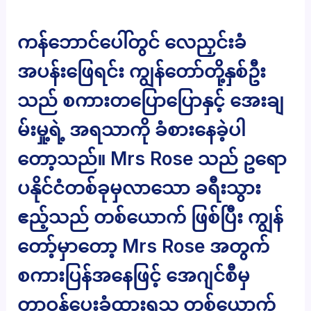
ကန်ဘောင်ပေါ်တွင် လေညှင်းခံ
အပန်းဖြေရင်း ကျွန်တော်တို့နှစ်ဦး
သည် စကားတပြောပြောနှင့် အေးချ
မ်းမှု့ရဲ့ အရသာကို ခံစားနေခဲ့ပါ
တော့သည်။ Mrs Rose သည် ဥရော
ပနိုင်ငံတစ်ခုမှလာသော ခရီးသွား
ဧည့်သည် တစ်ယောက် ဖြစ်ပြီး ကျွန်
တော့်မှာတော့ Mrs Rose အတွက်
စကားပြန်အနေဖြင့် အေဂျင်စီမှ
တာဝန်ပေးခံထားရသူ တစ်ယောက်