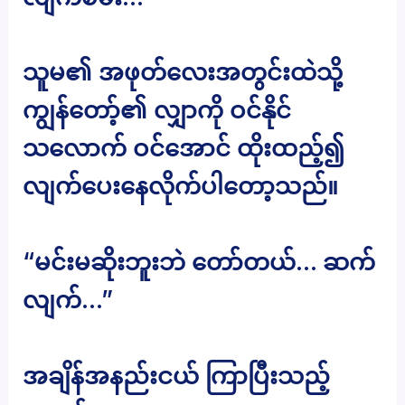
သူမ၏ အဖုတ်လေးအတွင်းထဲသို့
ကျွန်တော့်၏ လျှာကို ဝင်နိုင်
သလောက် ဝင်အောင် ထိုးထည့်၍
လျက်ပေးနေလိုက်ပါတော့သည်။
“မင်းမဆိုးဘူးဘဲ တော်တယ်… ဆက်
လျက်…”
အချိန်အနည်းငယ် ကြာပြီးသည့်