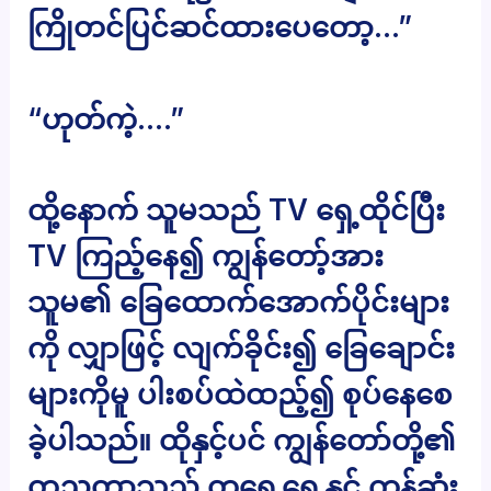
ကြိုတင်ပြင်ဆင်ထားပေတော့…”
“ဟုတ်ကဲ့….”
ထို့နောက် သူမသည် TV ရှေ့ထိုင်ပြီး
TV ကြည့်နေ၍ ကျွန်တော့်အား
သူမ၏ ခြေထောက်အောက်ပိုင်းများ
ကို လျှာဖြင့် လျက်ခိုင်း၍ ခြေချောင်း
များကိုမူ ပါးစပ်ထဲထည့်၍ စုပ်နေစေ
ခဲ့ပါသည်။ ထိုနှင့်ပင် ကျွန်တော်တို့၏
တညတာသည် တရွေ့ရွေ့နှင့် ကုန်ဆုံး