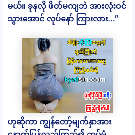
မယ်။ ခုနလို ဖိတ်မကျဘဲ အားလုံးဝင်
သွားအောင် လုပ်နော် ကြားလား…”
ဟုဆိုကာ ကျွန်တော့်မျက်နှာအား
နောက်ပြန်လှည့်ကြည့်၍ ထပ်မံ