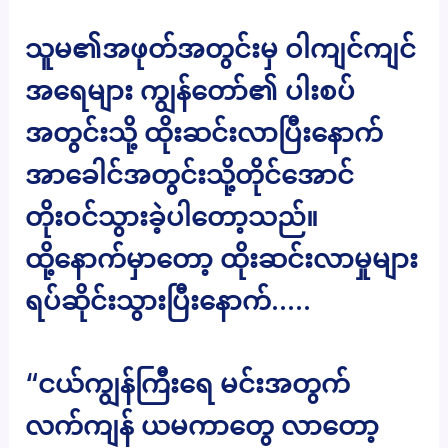
သူမ၏အဖုတ်အတွင်းမှ ဝါကျင်ကျင်
အရေများ ကျွန်တော်၏ ပါးစပ်
အတွင်းသို့ ထိုးဆင်းလာပြီးနောက်
အာခေါင်အတွင်းသို့တိုင်အောင်
တိုးဝင်သွားခဲ့ပါတော့သည်။
ထို့နောက်မှာတော့ ထိုးဆင်းလာမှုများ
ရပ်ဆိုင်းသွားပြီးနောက်…..
“ငယ်ကျွန်ကြီးရေ မင်းအတွက်
လက်ကျန် ယမကာတွေ လာတော့