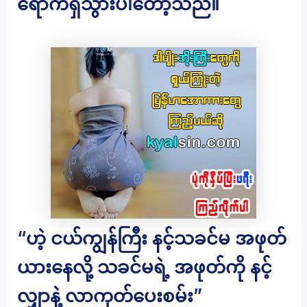
ရောက်ရှိသွားပါတော့သည်။
“ဟဲ့ ငယ်ကျွန်ကြီး နင့်သခင်မ အဖုတ်
ယားနေလို့ သခင်မရဲ့ အဖုတ်ကို နင့်
လျှာနဲ့ လာကုတ်ပေးစမ်း”