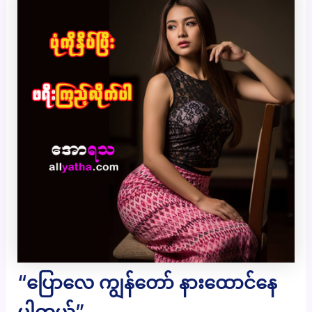
“ပြောလေ ကျွန်တော် နားထောင်နေ
ပါတယ်”