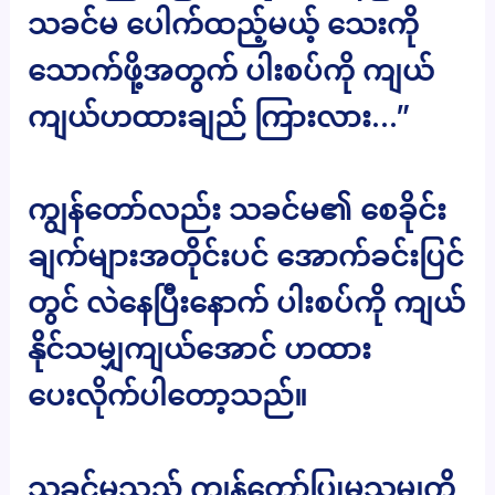
သခင်မ ပေါက်ထည့်မယ့် သေးကို
သောက်ဖို့အတွက် ပါးစပ်ကို ကျယ်
ကျယ်ဟထားချည် ကြားလား…”
ကျွန်တော်လည်း သခင်မ၏ စေခိုင်း
ချက်များအတိုင်းပင် အောက်ခင်းပြင်
တွင် လဲနေပြီးနောက် ပါးစပ်ကို ကျယ်
နိုင်သမျှကျယ်အောင် ဟထား
ပေးလိုက်ပါတော့သည်။
သခင်မသည် ကျွန်တော်ပြုမူသမျှကို