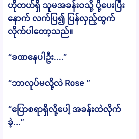
ဟိုတယ်ရှိ သူမအခန်းဝသို့ ပို့ပေးပြီး
နောက် လက်ပြ၍ ပြန်လှည့်ထွက်
လိုက်ပါတော့သည်။
“ခဏနေပါဦး….”
“ဘာလုပ်မလို့လဲ Rose ”
“ပြောစရာရှိလို့ပေါ့ အခန်းထဲလိုက်
ခဲ့…”