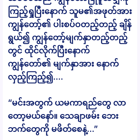
ကြည့်ရှုပြီးနောက် သူမ၏အဖုတ်အား
ကျွန်တော့်၏ ပါးစပ်ဝတည့်တည့် ချိန်
ရွယ်၍ ကျွန်တော့်မျက်နှာတည့်တည့်
တွင် ထိုင်လိုက်ပြီးနောက်
ကျွန်တော်၏ မျက်နှာအား နောက်
လှည့်ကြည့်၍….
“မင်းအတွက် ယမကာရည်တွေ လာ
တော့မယ်နော်။ သေချာဖမ်း ဘေး
ဘက်တွေကို မဖိတ်စေနဲ့…”