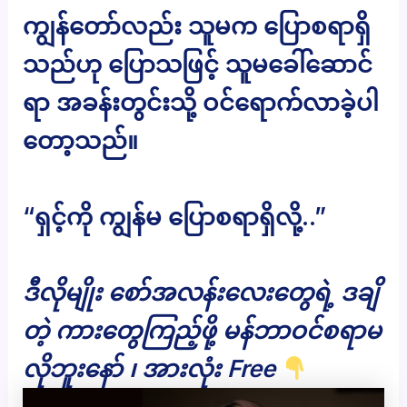
ကျွန်တော်လည်း သူမက ပြောစရာရှိ
သည်ဟု ပြောသဖြင့် သူမခေါ်ဆောင်
ရာ အခန်းတွင်းသို့ ဝင်ရောက်လာခဲ့ပါ
တော့သည်။
“ရှင့်ကို ကျွန်မ ပြောစရာရှိလို့..”
ဒီလိုမျိုး စော်အလန်းလေးတွေရဲ့ ဒချိ
တဲ့ ကားတွေကြည့်ဖို့ မန်ဘာဝင်စရာမ
လိုဘူးနော် ၊ အားလုံး Free