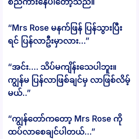
စည်ကားနေပါတော့သည်။
“Mrs Rose မနက်ဖြန် ပြန်သွားပြီး
ရင် ပြန်လာဦးမှာလား…”
“အင်း…. သိပ်မကျိန်းသေပါဘူး။
ကျွန်မ ပြန်လာဖြစ်ချင်မှ လာဖြစ်လိမ့်
မယ်..”
“ကျွန်တော်ကတော့ Mrs Rose ကို
ထပ်လာစေချင်ပါတယ်…”