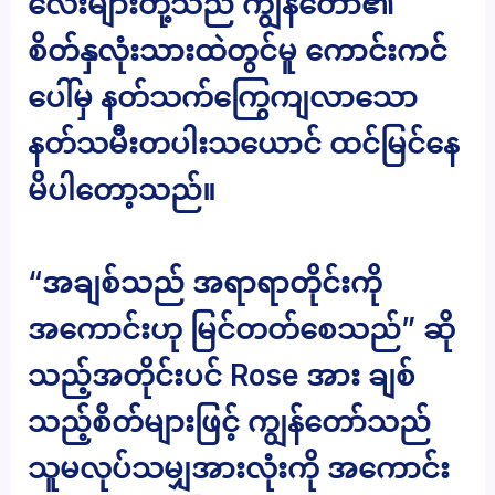
လေးများတို့သည် ကျွန်တော်၏
စိတ်နှလုံးသားထဲတွင်မူ ကောင်းကင်
ပေါ်မှ နတ်သက်ကြွေကျလာသော
နတ်သမီးတပါးသယောင် ထင်မြင်နေ
မိပါတော့သည်။
“အချစ်သည် အရာရာတိုင်းကို
အကောင်းဟု မြင်တတ်စေသည်” ဆို
သည့်အတိုင်းပင် Rose အား ချစ်
သည့်စိတ်များဖြင့် ကျွန်တော်သည်
သူမလုပ်သမျှအားလုံးကို အကောင်း