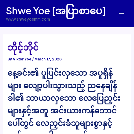
Skip
Shwe Yoe [အပြာစာပေ]
to
Mai
content
www.shweyoemm.com
Men
ဘိုင့်ဘိုင်
By
Viktor Yoe
/
March 17, 2026
နေ့ခင်း၏ ပူပြင်းလှသော အပူရှိန်
များ လျော့ပါးသွားသည့် ညနေချိန်
ခါ၏ သာယာလှသော လေပြေညှင်း
များနှင့်အတူ အင်းယားကန်ဘောင်
ပေါ်တွင် လေညှင်းခံသူများစွာနှင့်