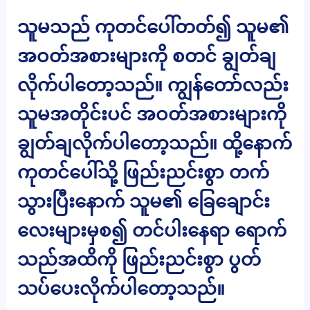
သူမသည် ကုတင်ပေါ်တတ်၍ သူမ၏
အဝတ်အစားများကို စတင် ချွတ်ချ
လိုက်ပါတော့သည်။ ကျွန်တော်လည်း
သူမအတိုင်းပင် အဝတ်အစားများကို
ချွတ်ချလိုက်ပါတော့သည်။ ထို့နောက်
ကုတင်ပေါ်သို့ ဖြည်းညင်းစွာ တက်
သွားပြီးနောက် သူမ၏ ခြေချောင်း
လေးများမှစ၍ တင်ပါးနေရာ ရောက်
သည်အထိကို ဖြည်းညင်းစွာ ပွတ်
သပ်ပေးလိုက်ပါတော့သည်။