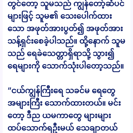
တွင်တော့ သူမသည် ကျွန်တော့်ဆံပင်
များဖြင့် သူမ၏ သေးပေါက်ထား
သော အဖုတ်အားပွတ်၍ အဖုတ်အား
သန့်ရှင်းစေခဲ့ပါသည်။ ထို့နောက် သူမ
သည် ရေခဲသေတ္တာရှိရာသို့ သွား၍
ရေများကို သောက်သုံးပါတော့သည်။
“ငယ်ကျွန်ကြီးရေ သခင်မ ရေတွေ
အများကြီး သောက်ထားတယ်။ မင်း
တော့ ဒီည ယမကာတွေ များများ
ထပ်သောက်ရဦးမယ် သေချာတယ်