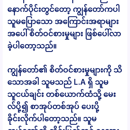
နောက်ပိုင်းတွင်တော့ ကျွန်တော်ကပါ
သူမပြောသော အကြောင်းအရာများ
အပေါ် စိတ်ဝင်စားမှုများ ဖြစ်ပေါ်လာ
ခဲ့ပါတော့သည်။
ကျွန်တော်၏ စိတ်ဝင်စားမှုများကို သိ
သောအခါ သူမသည် L.A ရှိ သူမ
သူငယ်ချင်း တစ်ယောက်ထံသို့ မေး
လ်ပို့၍ စာအုပ်တစ်အုပ် ပေးပို့
ခိုင်းလိုက်ပါတော့သည်။ သူမ