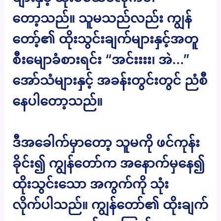
တော့သည်။ သူမသည်လည်း ကျွန်
တော့်၏ ထိုးသွင်းချက်များနှင့်အတူ
စီးမျောခံစားရင်း “အင်းးးး၊ အဲ…”
အော်သံများနှင့် အခန်းတွင်းတွင် ညံစီ
နေပါတော့သည်။
ဒီအခေါက်မှာတော့ သူမကို ဖင်ကုန်း
ခိုင်း၍ ကျွန်တော်က အနောက်မှနေ၍
ထိုးသွင်းသော အကွက်ကို သုံး
လိုက်ပါသည်။ ကျွန်တော်၏ ထိုးချက်