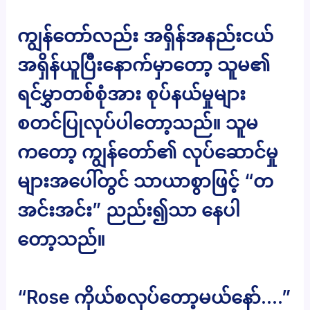
ကျွန်တော်လည်း အရှိန်အနည်းငယ်
အရှိန်ယူပြီးနောက်မှာတော့ သူမ၏
ရင်မွှာတစ်စုံအား စုပ်နယ်မှုများ
စတင်ပြုလုပ်ပါတော့သည်။ သူမ
ကတော့ ကျွန်တော်၏ လုပ်ဆောင်မှု
များအပေါ်တွင် သာယာစွာဖြင့် “တ
အင်းအင်း” ညည်း၍သာ နေပါ
တော့သည်။
“Rose ကိုယ်စလုပ်တော့မယ်နော်….”