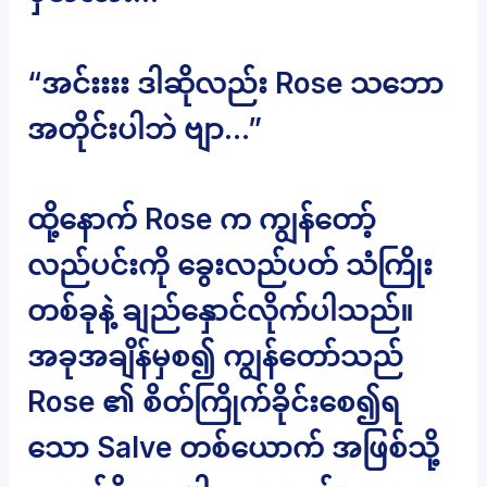
“အင်းးးး ဒါဆိုလည်း Rose သဘော
အတိုင်းပါဘဲ ဗျာ…”
ထို့နောက် Rose က ကျွန်တော့်
လည်ပင်းကို ခွေးလည်ပတ် သံကြိုး
တစ်ခုနဲ့ ချည်နှောင်လိုက်ပါသည်။
အခုအချိန်မှစ၍ ကျွန်တော်သည်
Rose ၏ စိတ်ကြိုက်ခိုင်းစေ၍ရ
သော Salve တစ်ယောက် အဖြစ်သို့