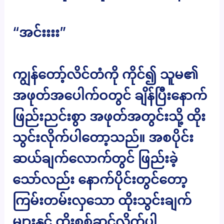
“အင်းးးး”
ကျွန်တော့်လိင်တံကို ကိုင်၍ သူမ၏
အဖုတ်အပေါက်ဝတွင် ချိန်ပြီးနောက်
ဖြည်းညင်းစွာ အဖုတ်အတွင်းသို့ ထိုး
သွင်းလိုက်ပါတော့သည်။ အစပိုင်း
ဆယ်ချက်လောက်တွင် ဖြည်းခဲ့
သော်လည်း နောက်ပိုင်းတွင်တော့
ကြမ်းတမ်းလှသော ထိုးသွင်းချက်
များနှင့် ထိုးစစ်ဆင်လိုက်ပါ