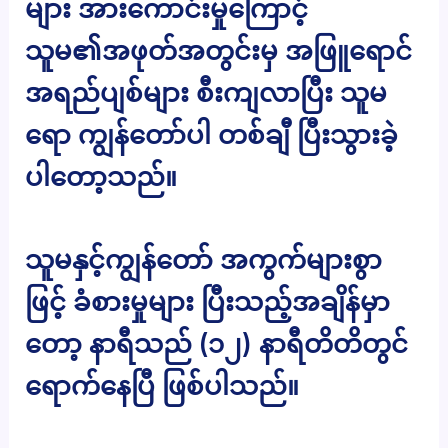
များ အားကောင်းမှုကြောင့်
သူမ၏အဖုတ်အတွင်းမှ အဖြူရောင်
အရည်ပျစ်များ စီးကျလာပြီး သူမ
ရော ကျွန်တော်ပါ တစ်ချီ ပြီးသွားခဲ့
ပါတော့သည်။
သူမနှင့်ကျွန်တော် အကွက်များစွာ
ဖြင့် ခံစားမှုများ ပြီးသည့်အချိန်မှာ
တော့ နာရီသည် (၁၂) နာရီတိတိတွင်
ရောက်နေပြီ ဖြစ်ပါသည်။