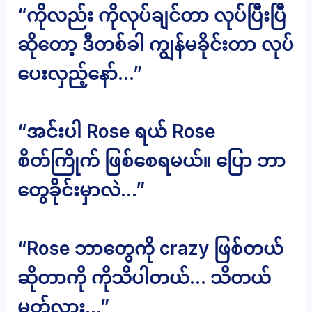
“ကိုလည်း ကိုလုပ်ချင်တာ လုပ်ပြီးပြီ
ဆိုတော့ ဒီတစ်ခါ ကျွန်မခိုင်းတာ လုပ်
ပေးလှည့်နော်…”
“အင်းပါ Rose ရယ် Rose
စိတ်ကြိုက် ဖြစ်စေရမယ်။ ပြော ဘာ
တွေခိုင်းမှာလဲ…”
“Rose ဘာတွေကို crazy ဖြစ်တယ်
ဆိုတာကို ကိုသိပါတယ်… သိတယ်
မှတ်လား…”