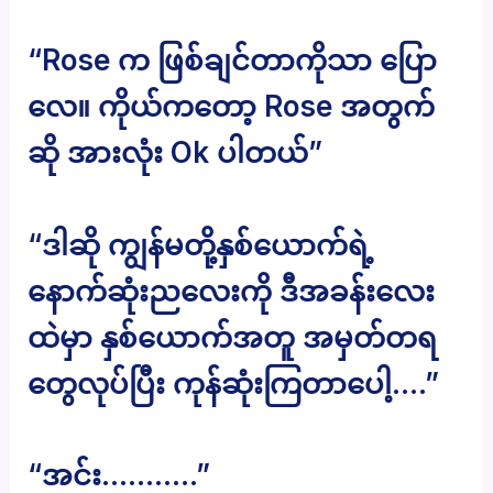
“Rose က ဖြစ်ချင်တာကိုသာ ပြော
လေ။ ကိုယ်ကတော့ Rose အတွက်
ဆို အားလုံး Ok ပါတယ်”
“ဒါဆို ကျွန်မတို့နှစ်ယောက်ရဲ့
နောက်ဆုံးညလေးကို ဒီအခန်းလေး
ထဲမှာ နှစ်ယောက်အတူ အမှတ်တရ
တွေလုပ်ပြီး ကုန်ဆုံးကြတာပေါ့….”
“အင်း………..”