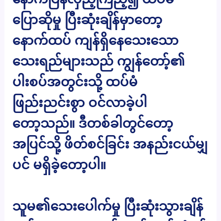
ပြောဆိုမှု ပြီးဆုံးချိန်မှာတော့
နောက်ထပ် ကျန်ရှိနေသေးသော
သေးရည်များသည် ကျွန်တော့်၏
ပါးစပ်အတွင်းသို့ ထပ်မံ
ဖြည်းညင်းစွာ ဝင်လာခဲ့ပါ
တော့သည်။ ဒီတစ်ခါတွင်တော့
အပြင်သို့ ဖိတ်စင်ခြင်း အနည်းငယ်မျှ
ပင် မရှိခဲ့တော့ပါ။
သူမ၏သေးပေါက်မှု ပြီးဆုံးသွားချိန်