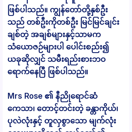
ဖြစ်ပါသည်။ ကျွန်တော်တို့နှစ်ဦး
သည် တစ်ဦးကိုတစ်ဦး မြင်မြင်ချင်း
ချစ်တဲ့ အချစ်များနှင့်သာမက
သံယောဇဉ်များပါ ပေါင်းစည်း၍
ယခုဆိုလျှင် သမီးရည်းစားဘဝ
ရောက်နေပြီ ဖြစ်ပါသည်။
Mrs Rose ၏ နီညိုရောင်ဆံ
ကေသာ၊ တောင့်တင်းတဲ့ ခန္တာကိုယ်၊
ပုလဲလုံးနှင့် တူလှစွာသော မျက်လုံး