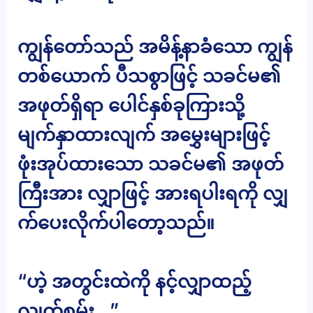
ကျွန်တော်သည် အမိန့်နာခံသော ကျွန်
တစ်ယောက် ပီသစွာဖြင့် သခင်မ၏
အဖုတ်ရှိရာ ပေါင်နှစ်ခုကြားသို့
မျက်နှာထားလျက် အမွှေးများဖြင့်
ဖုံးအုပ်ထားသော သခင်မ၏ အဖုတ်
ကြီးအား လျှာဖြင့် အားရပါးရကို လျှ
က်ပေးလိုက်ပါတော့သည်။
“ဟဲ့ အတွင်းထဲကို နင့်လျှာထည့်
လျက်စမ်း…”