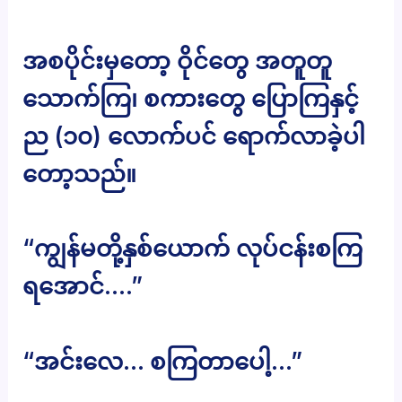
အစပိုင်းမှတော့ ဝိုင်တွေ အတူတူ
သောက်ကြ၊ စကားတွေ ပြောကြနှင့်
ည (၁၀) လောက်ပင် ရောက်လာခဲ့ပါ
တော့သည်။
“ကျွန်မတို့နှစ်ယောက် လုပ်ငန်းစကြ
ရအောင်….”
“အင်းလေ… စကြတာပေါ့…”