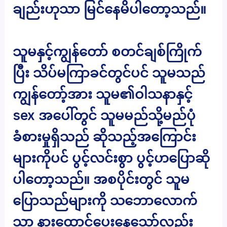
ချည်းဟုသာ မြင်နေမိပါတော့သည်။
သူမနှင့်ကျွန်တော် စတင်ချစ်ကြိုက်
ပြီး သိပ်မကြာခင်တွင်ပင် သူမသည်
ကျွန်တော့်အား သူမ၏ဝါသနာနှင့်
sex အပေါ်တွင် သူမမည်သို့မည်ပုံ
ခံစားမှုရှိသည် ဆိုသည့်အကြောင်း
များကိုပင် ပွင့်လင်းစွာ ပွင့်ဟပြောဆို
ပါတော့သည်။ အစပိုင်းတွင် သူမ
ပြောသည်များကို သဘောလောက်
သာ နားထောင်ပေးနေသော်လည်း