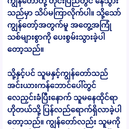
ကျွန်တော်တို့ တိုင်းပြည်တွင် နေသွား
သည်မှာ သိပ်မကြာလိုက်ပါ။ သို့သော်
ကျွန်တော့်အတွက်မူ အတွေ့အကြုံ
သစ်များစွာကို ပေးစွမ်းသွားခဲ့ပါ
တော့သည်။
သို့နှင့်ပင် သူမနှင့်ကျွန်တော်သည်
အင်းယားကန်ဘောင်ပေါ်တွင်
လေညှင်းခံပြီးနောက် သူမနေထိုင်ရာ
ဟိုတယ်သို့ ပြန်လည်ရောက်ရှိလာခဲ့ပါ
တော့သည်။ ကျွန်တော်လည်း သူမကို