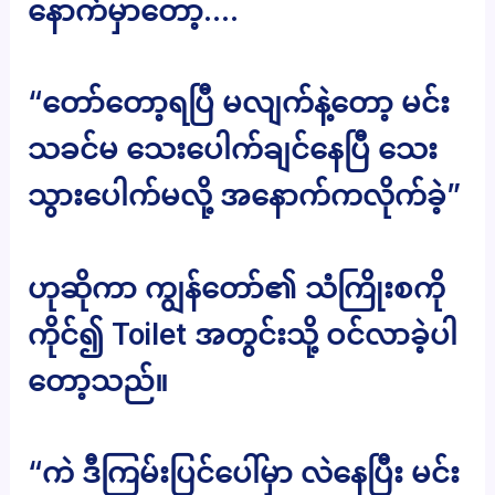
နောက်မှာတော့….
“တော်တော့ရပြီ မလျက်နဲ့တော့ မင်း
သခင်မ သေးပေါက်ချင်နေပြီ သေး
သွားပေါက်မလို့ အနောက်ကလိုက်ခဲ့”
ဟုဆိုကာ ကျွန်တော်၏ သံကြိုးစကို
ကိုင်၍ Toilet အတွင်းသို့ ဝင်လာခဲ့ပါ
တော့သည်။
“ကဲ ဒီကြမ်းပြင်ပေါ်မှာ လဲနေပြီး မင်း