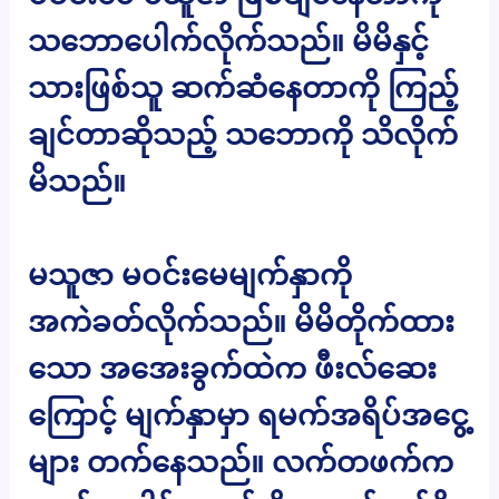
သဘောပေါက်လိုက်သည်။ မိမိနှင့်
သားဖြစ်သူ ဆက်ဆံနေတာကို ကြည့်
ချင်တာဆိုသည့် သဘောကို သိလိုက်
မိသည်။
မသူဇာ မဝင်းမေမျက်နှာကို
အကဲခတ်လိုက်သည်။ မိမိတိုက်ထား
သော အအေးခွက်ထဲက ဖီးလ်ဆေး
ကြောင့် မျက်နှာမှာ ရမက်အရိပ်အငွေ့
များ တက်နေသည်။ လက်တဖက်က