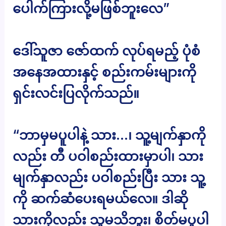
ပေါက်ကြားလို့မဖြစ်ဘူးလေ”
ဒေါ်သူဇာ ဇော်ထက် လုပ်ရမည့် ပုံစံ
အနေအထားနှင့် စည်းကမ်းများကို
ရှင်းလင်းပြလိုက်သည်။
“ဘာမှမပူပါနဲ့ သား…၊ သူ့မျက်နှာကို
လည်း တီ ပဝါစည်းထားမှာပါ၊ သား
မျက်နှာလည်း ပဝါစည်းပြီး သား သူ့
ကို ဆက်ဆံပေးရမယ်လေ။ ဒါဆို
သားကိုလည်း သူမသိဘူး၊ စိတ်မပူပါ