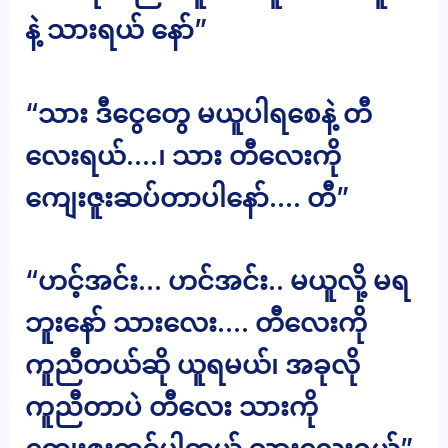
နဲ့ သားရယ် နော်”
“သား ဒီငွေတွေ မယူပါရစေနဲ့ တီ
လေးရယ်….၊ သား တီလေးကို
ကျေးဇူးဆပ်တာပါနော်…. တီ”
“ဟင့်အင်း… ဟင်အင်း.. မယူလို့ မရ
ဘူးနော် သားလေး…. တီလေးကို
ကူညီတယ်ဆို ယူရမယ်၊ အခုလို
ကူညီတာပဲ တီလေး သားကို