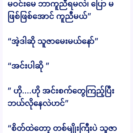
မဝင်းမေ ဘာကူညီရမလဲ၊ ပြော မ
ဖြစ်ဖြစ်အောင် ကူညီမယ်”
“အဲ့ဒါဆို သူဇာမေးမယ်နော်”
“အင်းပါဆို ”
” ဟို….ဟို အင်းစက်တွေကြည့်ပြီး
ဘယ်လိုနေလဲဟင်”
“စိတ်ထဲတော့ တစ်မျိုးကြီးပဲ သူဇာ