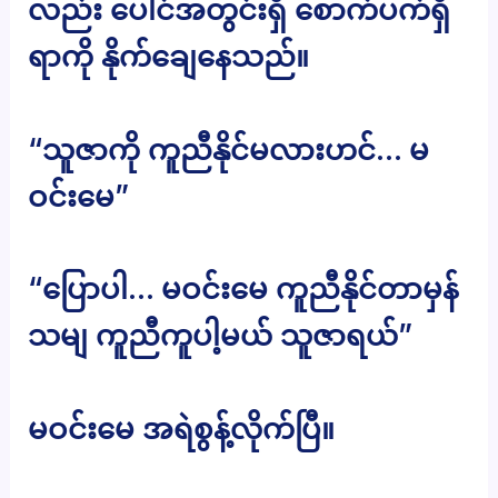
လည်း ပေါင်အတွင်းရှိ စောက်ပက်ရှိ
ရာကို နိုက်ချေနေသည်။
“သူဇာကို ကူညီနိုင်မလားဟင်… မ
ဝင်းမေ”
“ပြောပါ… မဝင်းမေ ကူညီနိုင်တာမှန်
သမျ ကူညီကူပါ့မယ် သူဇာရယ်”
မဝင်းမေ အရဲစွန့်လိုက်ပြီ။