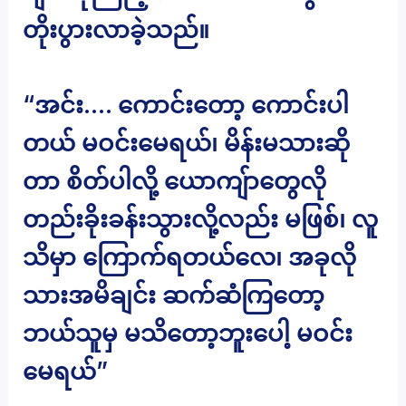
တိုးပွားလာခဲ့သည်။
“အင်း…. ကောင်းတော့ ကောင်းပါ
တယ် မဝင်းမေရယ်၊ မိန်းမသားဆို
တာ စိတ်ပါလို့ ယောကျ်ာတွေလို
တည်းခိုးခန်းသွားလို့လည်း မဖြစ်၊ လူ
သိမှာ ကြောက်ရတယ်လေ၊ အခုလို
သားအမိချင်း ဆက်ဆံကြတော့
ဘယ်သူမှ မသိတော့ဘူးပေါ့ မဝင်း
မေရယ်”