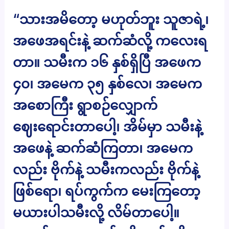
“သားအမိတော့ မဟုတ်ဘူး သူဇာရဲ့၊
အဖေအရင်းနဲ့ ဆက်ဆံလို့ ကလေးရ
တာ။ သမီးက ၁၆ နှစ်ရှိပြီ အဖေက
၄၀၊ အမေက ၃၅ နှစ်လေ၊ အမေက
အစောကြီး ရွာစဉ်လျှောက်
ဈေးရောင်းတာပေါ့၊ အိမ်မှာ သမီးနဲ့
အဖေနဲ့ ဆက်ဆံကြတာ၊ အမေက
လည်း ဗိုက်နဲ့ သမီးကလည်း ဗိုက်နဲ့
ဖြစ်ရော၊ ရပ်ကွက်က မေးကြတော့
မယားပါသမီးလို့ လိမ်တာပေါ့။