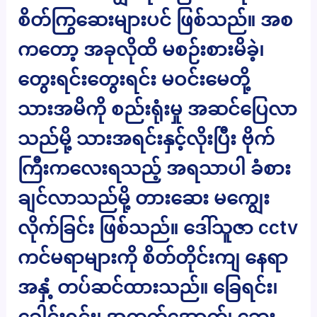
စိတ်ကြွဆေးများပင် ဖြစ်သည်။ အစ
ကတော့ အခုလိုထိ မစဉ်းစားမိခဲ့၊
တွေးရင်းတွေးရင်း မဝင်းမေတို့
သားအမိကို စည်းရုံးမှု အဆင်ပြေလာ
သည်မို့ သားအရင်းနှင့်လိုးပြီး ဗိုက်
ကြီးကလေးရသည့် အရသာပါ ခံစား
ချင်လာသည်မို့ တားဆေး မကျွေး
လိုက်ခြင်း ဖြစ်သည်။ ဒေါ်သူဇာ cctv
ကင်မရာများကို စိတ်တိုင်းကျ နေရာ
အနှံ့ တပ်ဆင်ထားသည်။ ခြေရင်း၊
ခေါင်းရင်း၊ အထက်အောက်၊ ဘေး