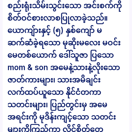
စည်းရုံးသိမ်းသွင်းသော အင်းစက်ကို
စိတ်ဝင်စားလာစပြုလာခဲ့သည်။
ယောကျ်ားနှင့် (၅) နှစ်ကျော် မ
ဆက်ဆံခဲ့ရသော မုဆိုးမလေး မဝင်း
မေတစ်ယောက် ဒေါ်သူဇာ ပြသော
mom & son အမေနဲ့သားနဲ့လိုးသော
ဇာတ်ကားများ၊ သားအမိချင်း
လက်ထပ်ယူသော နိုင်ငံတကာ
သတင်းများ၊ ပြည်တွင်းမှ အမေ
အရင်းကို မုဒိန်းကျင့်သော သတင်း
များကိုကြည့်ကာ လိင်စိတ်တွေ