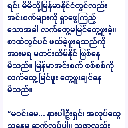
ရင်း မိမိတို့မြန်မာနိုင်ငံတွင်လည်း
အင်းစက်များကို ရှာဖွေကြည့်
သောအခါ လက်တွေ့မမြင်တွေ့ဖူးခဲ့။
စာထဲတွင်ပင် ဖတ်ခဲ့ဖူးရသည်ကို
အားမရ မတင်းတိမ်နိုင် ဖြစ်နေ
မိသည်။ မြန်မာအင်းစက် စစ်စစ်ကို
လက်တွေ့ မြင်ဖူး တွေ့ဖူးချင်နေ
မိသည်။
“မဝင်းမေ… နားပါဦးရှင်၊ အလုပ်တွေ
ညနေမှ ဆက်လုပ်ပါ။ သူဇာလည်း