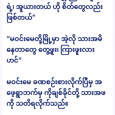
ရဲ့၊ အူယားတယ် ဟို စိတ်တွေလည်း
ဖြစ်တယ်”
“မဝင်းမေတို့မြို့မှာ အဲ့လို သားအမိ
နေတာတွေ တွေ့ဖူး၊ ကြားဖူးလား
ဟင်”
မဝင်းမေ ခဏစဉ်းစားလိုက်ပြီမှ အ
ဖေ့ရွာဘက်မှ ကိုချစ်ခိုင်တို့ သားအဖ
ကို သတိရလိုက်သည်။