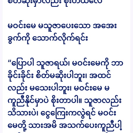
စိတ်ဆိုးမှာလည်း စိုးတယ်လေ”
မဝင်းမေ မသူဇာပေးသော အအေး
ခွက်ကို သောက်လိုက်ရင်း
“ပြောပါ သူဇာရယ်၊ မဝင်းမေကို ဘာ
ခိုင်းခိုင်း စိတ်မဆိုးပါဘူး၊ အထင်
လည်း မသေးပါဘူး၊ မဝင်းမေ မ
ကူညီနိုင်မှာပဲ စိုးတာပါ။ သူဇာလည်း
သိသားပဲ၊ ငွေကြေးကလွဲရင် မဝင်း
မေတို့ သားအမိ အသက်ပေးကူညီပါ့