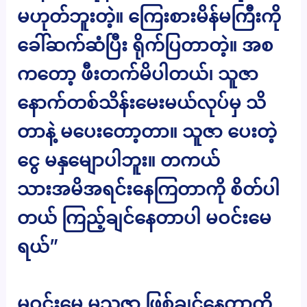
မဟုတ်ဘူးတဲ့။ ကြေးစားမိန်မကြီးကို
ခေါ်ဆက်ဆံပြီး ရိုက်ပြတာတဲ့။ အစ
ကတော့ ဖီးတက်မိပါတယ်၊ သူဇာ
နောက်တစ်သိန်းမေးမယ်လုပ်မှ သိ
တာနဲ့ မပေးတော့တာ။ သူဇာ ပေးတဲ့
ငွေ မနှမျောပါဘူး။ တကယ်
သားအမိအရင်းနေကြတာကို စိတ်ပါ
တယ် ကြည့်ချင်နေတာပါ မဝင်းမေ
ရယ်”
မဝင်းမေ မသူဇာ ဖြစ်ချင်နေတာကို