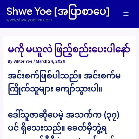
Skip
Shwe Yoe [အပြာစာပေ]
to
Mai
content
www.shweyoemm.com
Men
မကို မယူလဲ ဖြည့်စည်းပေးပါနော်
By
Viktor Yoe
/
March 24, 2026
အင်းစက်ဖြစ်ပါသည်။ အင်းစက်မ
ကြိုက်သူများ ကျော်သွားပါ။
ဒေါ်သူဇာဆိုပေမဲ့ အသက်က (၃၇)
ပင် ရှိသေးသည်။ ခေတ်မှီဘွဲ့ရ