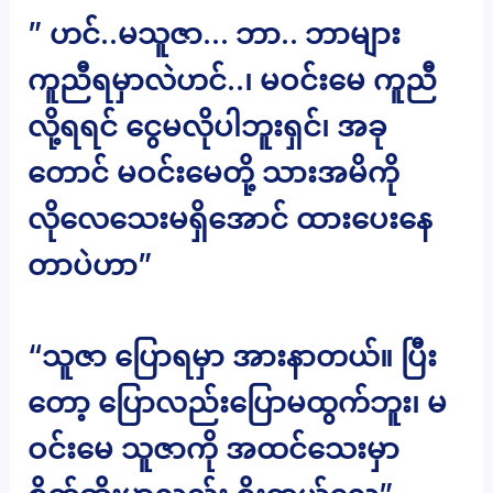
” ဟင်..မသူဇာ… ဘာ.. ဘာများ
ကူညီရမှာလဲဟင်..၊ မဝင်းမေ ကူညီ
လို့ရရင် ငွေမလိုပါဘူးရှင်၊ အခု
တောင် မဝင်းမေတို့ သားအမိကို
လိုလေသေးမရှိအောင် ထားပေးနေ
တာပဲဟာ”
“သူဇာ ပြောရမှာ အားနာတယ်။ ပြီး
တော့ ပြောလည်းပြောမထွက်ဘူး၊ မ
ဝင်းမေ သူဇာကို အထင်သေးမှာ