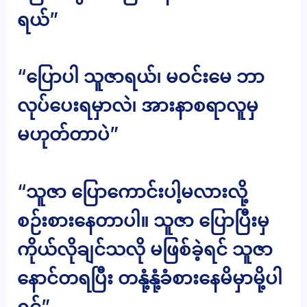
ရယ်”
“ပြောပါ သူဇာရယ်၊ မဝင်းမေ ဘာ
လုပ်ပေးရမှာလဲ၊ အားနာစရာလူမှ
မဟုတ်တာပဲ”
“သူဇာ ပြောကောင်းပါ့မလားလို့
စဉ်းစားနေတာပါ။ သူဇာ ပြောပြီးမှ
ကိုယ်လိုချင်သလို မဖြစ်ခဲ့ရင် သူဇာ
နောင်တရပြီး တနုံ့နုံ့ခံစားနေမိမှာမို့ပါ
ရှင်”