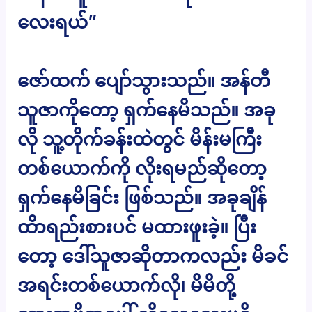
လေးရယ်”
ဇော်ထက် ပျော်သွားသည်။ အန်တီ
သူဇာကိုတော့ ရှက်နေမိသည်။ အခု
လို သူ့တိုက်ခန်းထဲတွင် မိန်းမကြီး
တစ်ယောက်ကို လိုးရမည်ဆိုတော့
ရှက်နေမိခြင်း ဖြစ်သည်။ အခုချိန်
ထိာရည်းစားပင် မထားဖူးခဲ့။ ပြီး
တော့ ဒေါ်သူဇာဆိုတာကလည်း မိခင်
အရင်းတစ်ယောက်လို၊ မိမိတို့