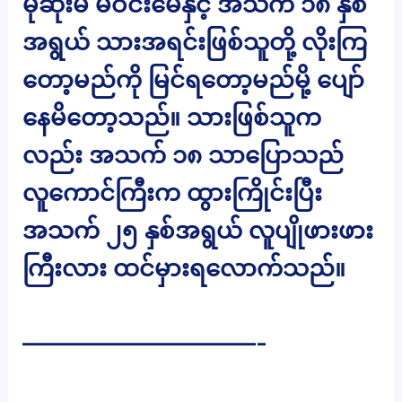
မုဆိုးမ မဝင်းမေနှင့် အသက် ၁၈ နှစ်
အရွယ် သားအရင်းဖြစ်သူတို့ လိုးကြ
တော့မည်ကို မြင်ရတော့မည်မို့ ပျော်
နေမိတော့သည်။ သားဖြစ်သူက
လည်း အသက် ၁၈ သာပြောသည်
လူကောင်ကြီးက ထွားကြိုင်းပြီး
အသက် ၂၅ နှစ်အရွယ် လူပျိုဖားဖား
ကြီးလား ထင်မှားရလောက်သည်။
——————————-