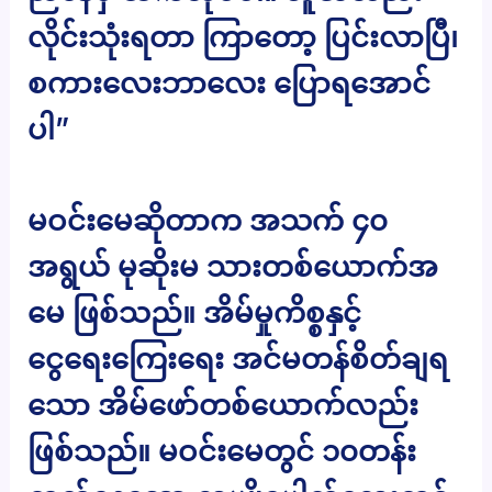
လိုင်းသုံးရတာ ကြာတော့ ပြင်းလာပြီ၊
စကားလေးဘာလေး ပြောရအောင်
ပါ”
မဝင်းမေဆိုတာက အသက် ၄၀
အရွယ် မုဆိုးမ သားတစ်ယောက်အ
မေ ဖြစ်သည်။ အိမ်မှုကိစ္စနှင့်
ငွေရေးကြေးရေး အင်မတန်စိတ်ချရ
သော အိမ်ဖော်တစ်ယောက်လည်း
ဖြစ်သည်။ မဝင်းမေတွင် ၁၀တန်း