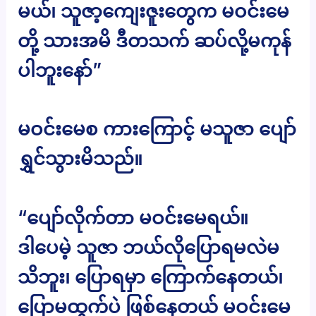
မယ်၊ သူဇာ့ကျေးဇူးတွေက မဝင်းမေ
တို့ သားအမိ ဒီတသက် ဆပ်လို့မကုန်
ပါဘူးနော်”
မဝင်းမေစ ကားကြောင့် မသူဇာ ပျော်
ရွှင်သွားမိသည်။
“ပျော်လိုက်တာ မဝင်းမေရယ်။
ဒါပေမဲ့ သူဇာ ဘယ်လိုပြောရမလဲမ
သိဘူး၊ ပြောရမှာ ကြောက်နေတယ်၊
ပြောမထွက်ပဲ ဖြစ်နေတယ် မဝင်းမေ