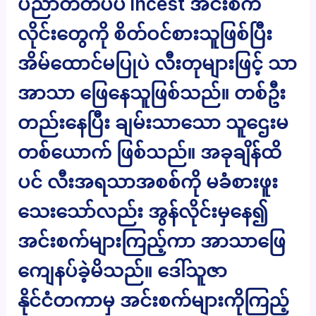
ပညာတတ်ပီပီ incest အင်းစက်
လိုင်းတွေကို စိတ်ဝင်စားသူဖြစ်ပြီး
အိမ်ထောင်မပြုပဲ လီးတုများဖြင့် သာ
အာသာ ဖြေနေသူဖြစ်သည်။ တစ်ဦး
တည်းနေပြီး ချမ်းသာသော သူဌေးမ
တစ်ယောက် ဖြစ်သည်။ အခုချိန်ထိ
ပင် လီးအရသာအစစ်ကို မခံစားဖူး
သေးသော်လည်း အွန်လိုင်းမှနေ၍
အင်းစက်များကြည့်ကာ အာသာဖြေ
ကျေနပ်ခဲ့မိသည်။ ဒေါ်သူဇာ
နိုင်ငံတကာမှ အင်းစက်များကိုကြည့်