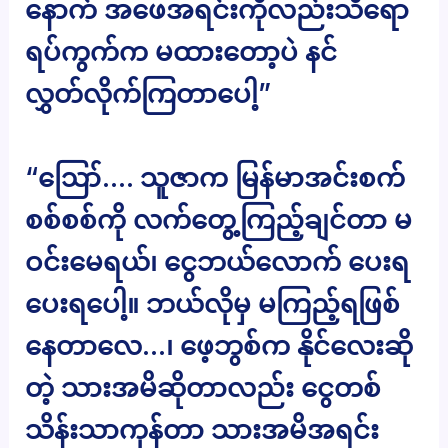
နောက် အဖေအရင်းကိုလည်းသိရော
ရပ်ကွက်က မထားတော့ပဲ နင်
လွှတ်လိုက်ကြတာပေါ့”
“ဪ…. သူဇာက မြန်မာအင်းစက်
စစ်စစ်ကို လက်တွေ့ကြည့်ချင်တာ မ
ဝင်းမေရယ်၊ ငွေဘယ်လောက် ပေးရ
ပေးရပေါ့။ ဘယ်လိုမှ မကြည့်ရဖြစ်
နေတာလေ…၊ ဖေ့ဘွစ်က နိုင်လေးဆို
တဲ့ သားအမိဆိုတာလည်း ငွေတစ်
သိန်းသာကုန်တာ သားအမိအရင်း