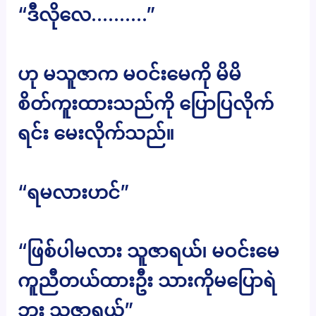
“ဒီလိုလေ……….”
ဟု မသူဇာက မဝင်းမေကို မိမိ
စိတ်ကူးထားသည်ကို ပြောပြလိုက်
ရင်း မေးလိုက်သည်။
“ရမလားဟင်”
“ဖြစ်ပါမလား သူဇာရယ်၊ မဝင်းမေ
ကူညီတယ်ထားဦး သားကိုမပြောရဲ
ဘူး သူဇာရယ်”