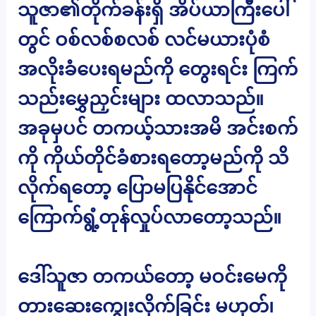
သူဇာ၏တိုက်ခန်းရှိ အိပ်ယာကြီးပေါ်
တွင် ဝစ်လစ်စလစ် လင်မယားပုံစံ
အလိုးခံပေးရမည်ကို တွေးရင်း ကြက်
သည်းမွှေညှင်းများ ထလာသည်။
အခုမှပင် တကယ့်သားအမိ အင်းစက်
ကို ကိုယ်တိုင်ခံစားရတော့မည်ကို သိ
လိုက်ရတော့ ပြောမပြနိုင်အောင်
ကြောက်ရွံ့တုန်လှုပ်လာတော့သည်။
ဒေါ်သူဇာ တကယ်တော့ မဝင်းမေကို
တားဆေးကျွေးလိုက်ခြင်း မဟုတ်၊