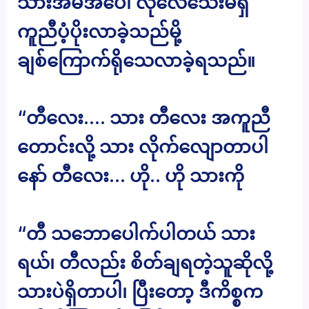
သားအမိအပေါ် လိုလေသေးမရှိ
ကူညီပံ့ပိုးလာခဲ့သည်မို့
ချစ်ကြောက်ရိုသေလာခဲ့ရသည်။
“တီလေး…. သား တီလေး အကူညီ
တောင်းလို့ သား လိုက်လျောတာပါ
နော် တီလေး… ဟို.. ဟို သားကို
“တီ သဘောပေါက်ပါတယ် သား
ရယ်၊ တီလည်း စိတ်ချရတဲ့သူဆိုလို့
သားပဲရှိတာပါ၊ ပြီးတော့ ဒီကိစ္စက