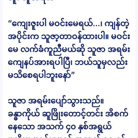
“ကျေးဇူးပါ မဝင်းမေရယ်…၊ ကျန်တဲ့
အပိုင်းက သူဇာ့တာဝန်ထားပါ။ မဝင်း
မေ လက်ခံကူညီမယ်ဆို သူဇာ အရမ်း
ကျေနပ်အားရပါပြီ၊ ဘယ်သူမှလည်း
မသိစေရပါဘူးနော်”
သူဇာ အရမ်းပျော်သွားသည်။
ခန္ဓာကိုယ် ဆူဖြိုးတောင့်တင်း အိစက်
နေသော အသက် ၄၀ နှစ်အရွယ်