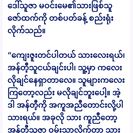
ဒေါ်သူဇာ မဝင်းမေ၏သားဖြစ်သူ
ဇော်ထက်ကို တစ်ပတ်ခန့် စည်းရုံး
လိုက်သည်။
“ကျေးဇူးတင်ပါတယ် သားလေးရယ်၊
အန်တီ့သူငယ်ချင်းပါ၊ သူ့မှာ ကလေး
လိုချင်နေရှာတာလေ။ သူများကလေး
ကြတော့လည်း မလိုချင်ဘူးပေါ့။ အဲ့
ဒါ အန်တီ့ကို အကူအညီတောင်းလို့ပါ
သားရယ်။ အခုလို သား ကူညီတော့
အန်တီသူဇာ ဝမ်းသာလိုက်တာ သား