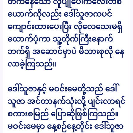
တက်နေသော လူပျိုပေါက်လေးတစ်
ယောက်ကိုလည်း ဒေါ်သူဇာကပင်
ကျောင်းထားပေးပြီး လိုလေသေးမရှိ
ထောက်ပံ့ကာ သူ့တိုက်ကြီးနောက်
ဘက်ရှိ အဆောင်မှာပဲ မိသားစုလို နေ
လာခဲ့ကြသည်။
ဒေါ်သူဇာနှင့် မဝင်းမေတို့သည် ဒေါ်
သူဇာ အင်တာနက်သုံးလို့ ပျင်းလာရင်
စကားစမြည် ပြောဆိုဖြစ်ကြသည်။
မဝင်းမေမှာ နေ့စဉ်နေ့တိုင်း ဒေါ်သူဇာ