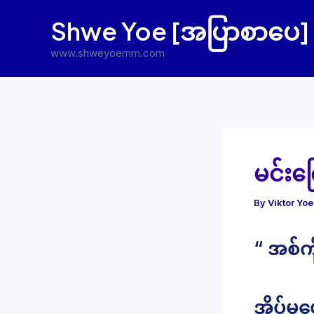
Skip
Shwe Yoe [အပြာစာပေ]
to
content
www.shweyoemm.com
မင်းကြ
By
Viktor Yo
“ အစ်က
အိပ်မပ