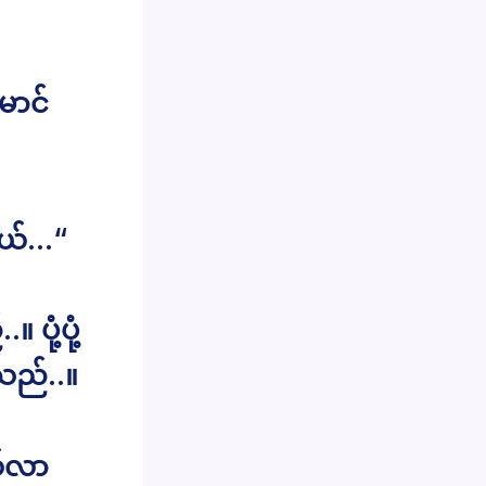
ောင်
ရယ်…“
ုံ့ပုံ့
သည်..။
ယ်လာ