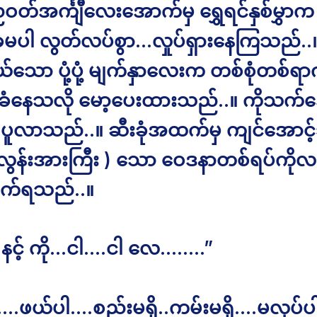
တ်အင်္ကျီလေးအောက်မှ ရွှေရင်နှစ်မွှာက
မပါ လွတ်လပ်စွာ…လှုပ်ရှားနေကြသည်..။
ယ်သော ပုံ့ပုံ့ မျက်နှာလေးက တစ်စုံတစ်ရာက
ခံနေသလို မော့ပေးထားသည်..။ ကိုသက်
 ပူလာသည်..။ ဆီးခုံအထက်မှ ကျင်အောင့်
င်လွန်းအားကြီး ) သော ဝေဒနာတစ်ရပ်ကိုလ
ိုက်ရသည်..။
ုံ့….နင့် ကို…ငါ….ငါ လေ……..”
…….ဖယ်ပါ….စည်းမရှိ..ကမ်းမရှိ….မလုပ်ပ