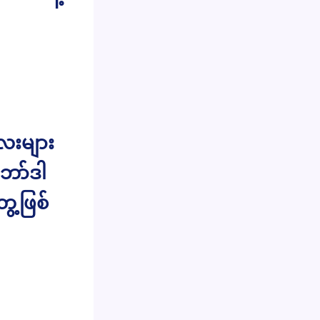
လေးများ
ဘော်ဒါ
ေ့ဖြစ်