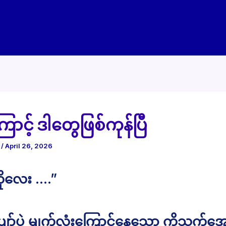
ောင့် ဒါတွေဖြစ်ကုန်ပြီ
e
/
April 26, 2026
ိုလေး ….”
ျော်ပဲ မျက်လုံးကြောင်နေသော ကိုသက်အော