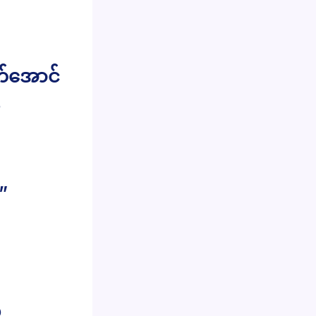
က်အောင်
ု
”
မ