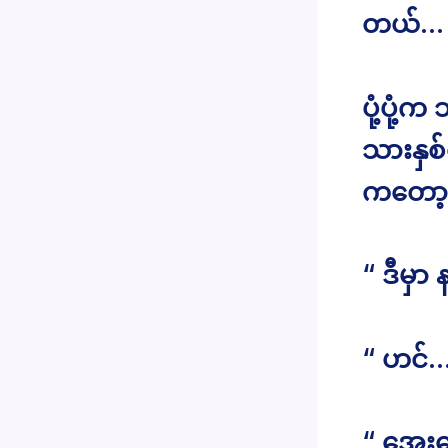
တယ်… ဒ
ပုံ့ပု
သားနှစ
ကတော့
“ ဒီမှာ
“ ဟင်
“ အေးပ