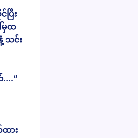
်ပြီး
်မှထ
နံ့ သင်း
ယ်….“
ဝတ်ထား