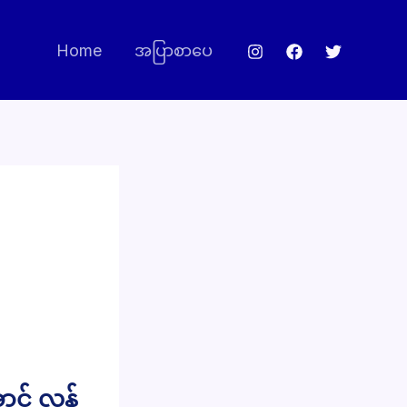
Home
အပြာစာပေ
င် လန့်