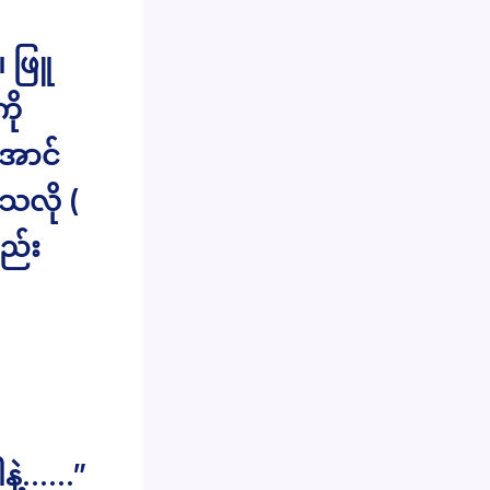
 ဖြူ
ို
အောင်
သလို (
ည်း
ါနဲ့……”