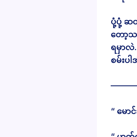
ပုံ့ပုံ
တော့သည
ရမှာလဲ…
စမ်းပါ
———
“ မောင
“ ဟုတ်က