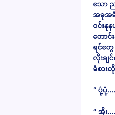
သော ညဝ
အခုအခံ
ဝင်းနုန
တောင်း
ရင်တွေ
လိုးချ
ခံစားလ
“ ပုံ့ပ
“ အိုး