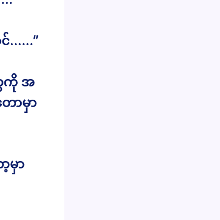
ာင်……”
ေကို အ
တောမှာ
ာ့မှာ