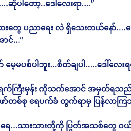
…..ဆိုပါတော့..ဒေါ်လေးရာ….”
သားတွေ ပညာရေး လဲ ရှိသေးတယ်နော်….မ
ာင်…”
ာ် မေ့မပစ်ပါဘူး…စိတ်ချပါ…..ဒေါ်လေး
်ရက်ကြီးမှန်း ကိုသက်အောင် အမှတ်ရသည်..။ ပ
အဖော်တစ်စု ရေပက်ခံ ထွက်ရာမှ ပြန်လာကြ
ရေ…သားသားတို့ကို ပြွတ်အသစ်တွေ ဝ