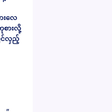
်သွားလေ
စားလို့
င်လှည့်
ါ….”