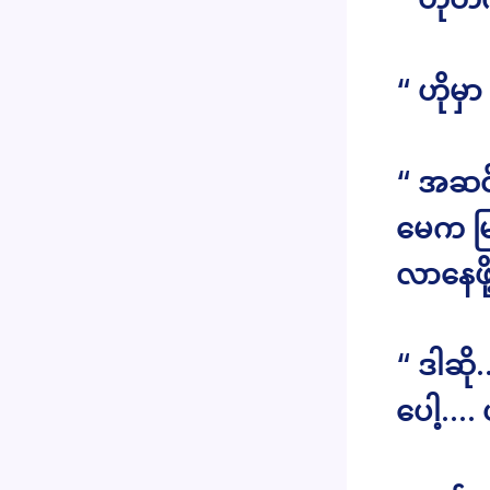
“ ဟို
“ အဆင်
မေက မြ
လာနေဖိ
“ ဒါဆိ
ပေါ့….