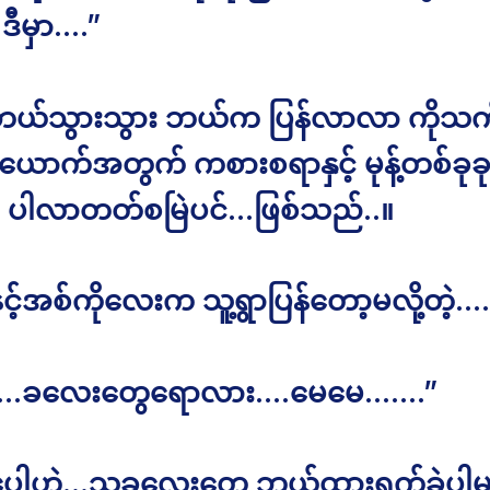
ီမှာ….”
ံ့က ဘယ်သွားသွား ဘယ်က ပြန်လာလာ ကိုသ
်ယောက်အတွက် ကစားစရာနှင့် မုန့်တစ်ခုခ
 ပါလာတတ်စမြဲပင်…ဖြစ်သည်..။
 နင့်အစ်ကိုလေးက သူ့ရွာပြန်တော့မလို့တဲ့….
…..ခလေးတွေရောလား….မေမေ…….”
ေါ့ဟဲ့…သူ့ခလေးတွေ ဘယ်ထားရက်ခဲ့ပါ့