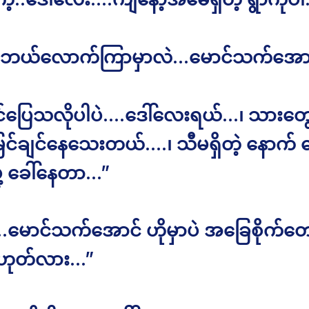
မှာ ဘယ်လောက်ကြာမှာလဲ…မောင်သက်အေ
ပြေသလိုပါပဲ….ဒေါ်လေးရယ်…၊ သားတွ
င်ချင်နေသေးတယ်….၊ သီမရှိတဲ့ နောက် 
ု့ ခေါ်နေတာ…”
ု…မောင်သက်အောင် ဟိုမှာပဲ အခြေစိုက်တေ
 ဟုတ်လား…”