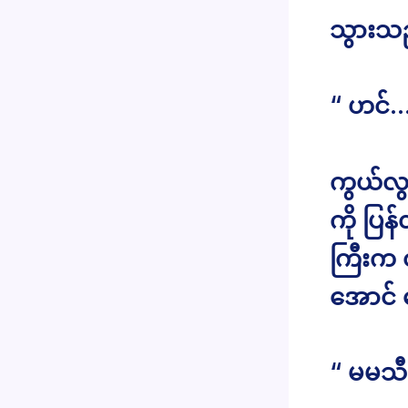
သွားသည
“ ဟင်… 
ကွယ်လွန
ကို ပြန
ကြီးက တ
အောင် 
“ မမသ