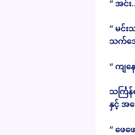
“ အင်း
“ မင်း
သက်အေ
“ ကျနေ
သင်္ကြန
နှင့် 
“ ဖေဖေ