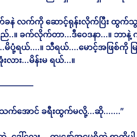
့ ဆတ်ခနဲ လက်ကို ဆောင့်ရုန်းလိုက်ပြီး ထွက
်..။ ခက်လိုက်တာ…ဒီဝေဒနာ…။ ဘာနဲ့ ကု
မိပုံ့ရယ်….။ သီရယ်….မောင့်အဖြစ်ကို မြ
အုံးလား…မိန်းမ ရယ်…။
————–
်သက်အောင် ခရီးထွက်မလို့…ဆို…….”
ဲ့..ဒေါ်လေး….ကျနော့်အမေရှိတဲ့ ရွာကိုပ