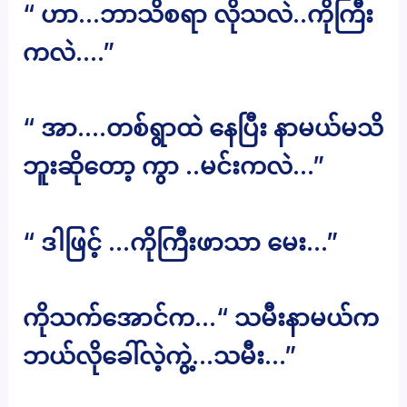
“ ဟာ…ဘာသိစရာ လိုသလဲ..ကိုကြီး
ကလဲ….”
“ အာ….တစ်ရွာထဲ နေပြီး နာမယ်မသိ
ဘူးဆိုတော့ ကွာ ..မင်းကလဲ…”
“ ဒါဖြင့် …ကိုကြီးဖာသာ မေး…”
ကိုသက်အောင်က…“ သမီးနာမယ်က
ဘယ်လိုခေါ်လဲ့ကွဲ့…သမီး…”