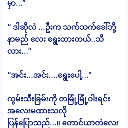
မှာ…”
“ ဒါဆိုလဲ …ဦးက သက်သက်ခေါ်ဘို့
နာမည် လေး ရွေးထားတယ်..သိ
လား…”
“အင်း…အင်း….ရွေးပေါ့…”
ကွမ်းသီးခြမ်းကို တမြုံ့မြုံ့ဝါးရင်း
အလေးမထားသလို
ပြန်ပြောသည်…။ တောင်ယာတဲလေး