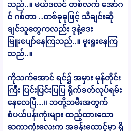
သည်..။ မယ်ဒလင် တစ်လက် အော်ဂ
င် ဂစ်တာ ..တစ်ခုခုဖြင့် သီချင်းဆို
ချင်သူတွေကလည်း ဒုနဲ့ဒေး
မြူးပျော်နေကြသည်..။ မူးရူးနေကြ
သည်..။
ကိုသက်အောင် ရင်၌ အမှား မုန်တိုင်း
ကြီး ပြင်းပြင်းပြပြ ရိုက်ခတ်လုပ်ရမ်း
နေလေပြီ…။ သတို့သမီးအတွက်
စံပယ်ပန်းကုံးများ ထည့်ထားသော
ဆကာကုံးလေးက အခန်းထောင့်မှာ ရှိ