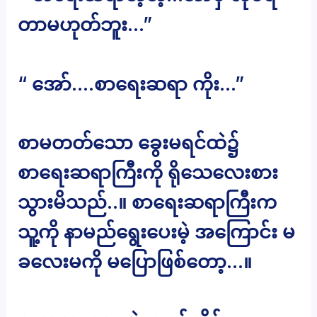
တာမဟုတ်ဘူး…”
“ အော်….စာရေးဆရာ ကိုး…”
စာမတတ်သော ခွေးမရင်ထဲ၌
စာရေးဆရာကြီးကို ရိုသေလေးစား
သွားမိသည်..။ စာရေးဆရာကြီးက
သူ့ကို နာမည်ရွေးပေးမဲ့ အကြောင်း မ
ခလေးမကို မပြောဖြစ်တော့…။