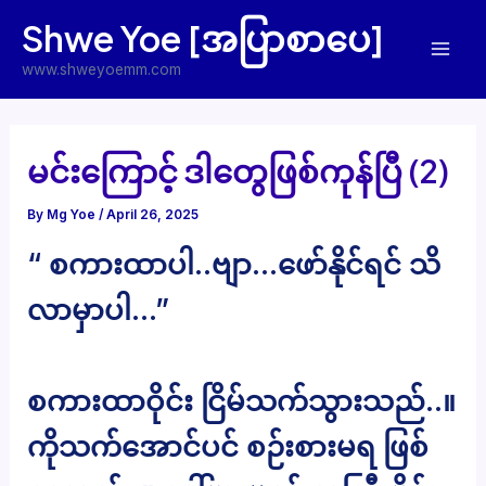
Skip
Shwe Yoe [အပြာစာပေ]
to
Mai
content
www.shweyoemm.com
Men
မင်းကြောင့် ဒါတွေဖြစ်ကုန်ပြီ (2)
By
Mg Yoe
/
April 26, 2025
“ စကားထာပါ..ဗျာ…ဖော်နိုင်ရင် သိ
လာမှာပါ…”
စကားထာဝိုင်း ငြိမ်သက်သွားသည်..။
ကိုသက်အောင်ပင် စဉ်းစားမရ ဖြစ်