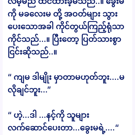
လိမ့်မည် ထင်ထားခဲ့မိသည်..။ ခွေးမ
ကို မခလေးမ တို့ အဝတ်များ သွား
ပေးသောအခါ ကိုင်တွယ်ကြည့်ရုံသာ
ကိုင်သည်…။ ပြီးတော့ ပြတ်သားစွာ
ငြင်းဆိုသည်..။
“ ကျမ ဒါမျိုး မှာတာမဟုတ်ဘူး….မ
လိုချင်ဘူး…”
“ ဟဲ့…ဒါ …နင့်ကို သူများ
လက်ဆောင်ပေးတာ…ခွေးမရဲ့….“