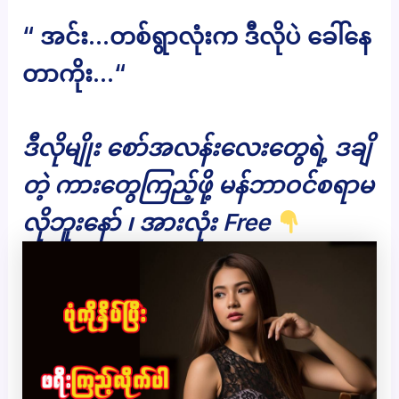
“ အင်း…တစ်ရွာလုံးက ဒီလိုပဲ ခေါ်နေ
တာကိုး…“
ဒီလိုမျိုး စော်အလန်းလေးတွေရဲ့ ဒချိ
တဲ့ ကားတွေကြည့်ဖို့ မန်ဘာဝင်စရာမ
လိုဘူးနော် ၊ အားလုံး Free