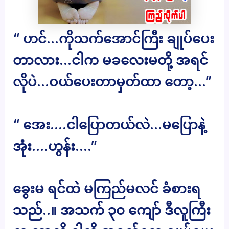
“ ဟင်…ကိုသက်အောင်ကြီး ချုပ်ပေး
တာလား…ငါက မခလေးမတို့ အရင်
လိုပဲ…ဝယ်ပေးတာမှတ်ထာ တော့…”
“ အေး….ငါပြောတယ်လဲ…မပြောနဲ့
အုံး….ဟွန်း….”
ခွေးမ ရင်ထဲ မကြည်မလင် ခံစားရ
သည်..။ အသက် ၃၀ ကျော် ဒီလူကြီး