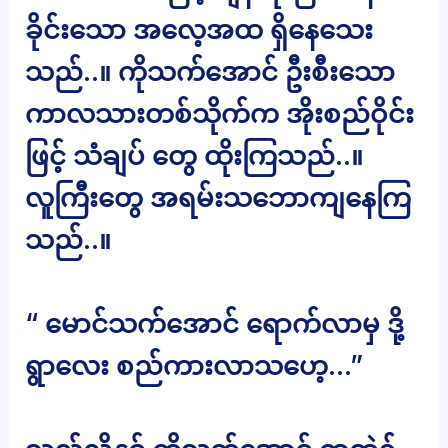
ခိုင်းသော အလေ့အထ ရှိနေသေး
သည်..။ ကိုသက်အောင် ဦးစီးသော
ကာလသားတစ်သိုက်က အိုးစည်ဝိုင်း
ဖြင့် သံချပ် တွေ ထိုးကြသည်..။
လူကြီးတွေ အရမ်းသဘောကျနေကြ
သည်..။
“ မောင်သက်အောင် ရောက်လာမှ ဒို့
ရွာလေး စည်ကားလာသဟေ့…”