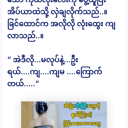
အိပ်ယာထဲသို့ လှဲချလိုက်သည်..။
ခြင်ထောင်က အလိုလို လုံးထွေး ကျ
လာသည်..။
“ အဲဒီလို…မလုပ်နဲ့…ဦး
ရယ်….ကျ….ကျမ ….ကြောက်
တယ်…..“