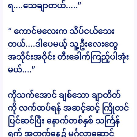
ရ….သေချာတယ်…..”
“ ကောင်မလေးက သိပ်ငယ်သေး
တယ်….ဒါပေမယ့် သူ့ဦးလေးတွေ
အသိုင်းအဝိုင်း တီးခေါက်ကြည့်ပါအုံး
မယ်….”
ကိုသက်အောင် ချစ်သော ချာတိတ်
ကို လက်ထပ်ရန် အဆင့်ဆင့် ကြိုတင်
ပြင်ဆင်ပြီး နောက်တစ်နှစ် သင်္ကြန်
ရက် အတက်နေ့၌ မင်္ဂလာဆောင်