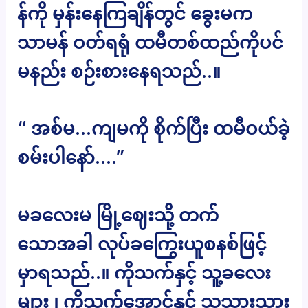
န်ကို မှန်းနေကြချိန်တွင် ခွေးမက
သာမန် ဝတ်ရရုံ ထမီတစ်ထည်ကိုပင်
မနည်း စဉ်းစားနေရသည်..။
“ အစ်မ…ကျမကို စိုက်ပြီး ထမီဝယ်ခဲ့
စမ်းပါနော်….”
မခလေးမ မြို့ဈေးသို့ တက်
သောအခါ လုပ်ခကြွေးယူစနစ်ဖြင့်
မှာရသည်..။ ကိုသက်နှင့် သူ့ခလေး
များ ၊ ကိုသက်အောင်နှင့် သူ့သားသား