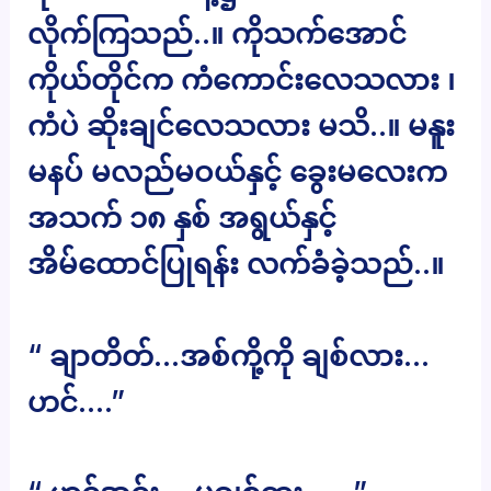
လိုက်ကြသည်..။ ကိုသက်အောင်
ကိုယ်တိုင်က ကံကောင်းလေသလား ၊
ကံပဲ ဆိုးချင်လေသလား မသိ..။ မနူး
မနပ် မလည်မဝယ်နှင့် ခွေးမလေးက
အသက် ၁၈ နှစ် အရွယ်နှင့်
အိမ်ထောင်ပြုရန်း လက်ခံခဲ့သည်..။
“ ချာတိတ်…အစ်ကို့ကို ချစ်လား…
ဟင်….”