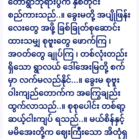
တောရွာဘုရားပွဲက နှစ်တိုင်း
စည်ကားသည်..။ ခွေးမတို့ အပျိုဖြန်း
လေးတွေ အဖို့ ခြစ်ခြုတ်စုဆောင်း
ထားသမျှ စုဗူးတွေ ဖောက်ကြ ၊
အဝတ်တွေ ချုပ်ကြ ၊ တစ်လုံးတည်း
ရှိသော ရွာလယ် ဒေါ်အေးမြတို့ စက်
မှာ လက်မလည်နိုင်…။ ခွေးမ စုဗူး
ဝါးကျည်တောက်က အကြွေချည်း
ထွက်လာသည်..။ စုစုပေါင်း တစ်ရာ့
ဆယ့်ငါးကျပ် ရသည်..။ မယ်စိန်နှင့်
မမိအေးတို့က ဈေးကြီးသော အိတုံရှ