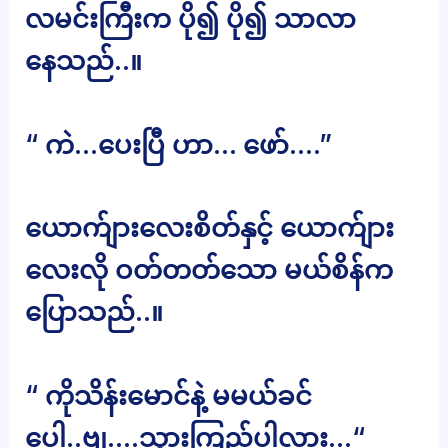
လမင်းကြီးက ပို၍ ပို၍ သာလာ
နေသည်..။
“ ကဲ…ပေးပြီ ဟာ… ဖော်….”
ယောက်ျားလေးစိတ်နှင့် ယောက်ျား
လေးလို ဝတ်တတ်သော မယ်စိန်က
ပြောသည်..။
“ ကိုသိန်းမောင်နဲ့ မမယ်ခင်
ပေါ့..ဗျ….သွားကြည့်ပါလား…“