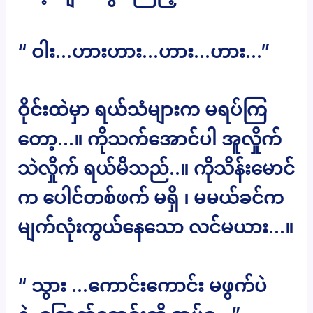
“ ဝါး…ဟားဟား…ဟား…ဟား…”
ဝိုင်းထဲမှာ ရယ်သံများက မရပ်ကြ
တော့…။ ကိုသက်အောင်ပါ အူလှိုက်
သဲလှိုက် ရယ်မိသည်..။ ကိုသိန်းမောင်
က ပေါင်တစ်ဖက် မရှိ ၊ မမယ်ခင်က
မျက်လုံးကွယ်နေသော လင်မယား…။
“ သွား …ကောင်းကောင်း မဖွက်ပဲ