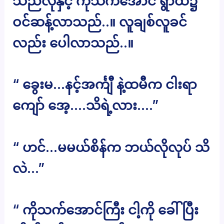
သည်လိုနှင့် ကိုသက်အောင် ရွာထဲ၌
ဝင်ဆန့်လာသည်..။ လူချစ်လူခင်
လည်း ပေါလာသည်..။
“ ခွေးမ…နင့်အင်္ကျီ နဲ့ထမီက ငါးရာ
ကျော် အေ့….သိရဲ့လား….”
“ ဟင်…မမယ်စိန်က ဘယ်လိုလုပ် သိ
လဲ…”
“ ကိုသက်အောင်ကြီး ငါ့ကို ခေါ်ပြီး