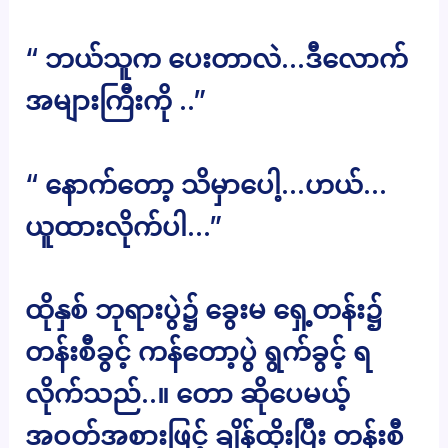
“ ဘယ်သူက ပေးတာလဲ…ဒီလောက်
အများကြီးကို ..”
“ နောက်တော့ သိမှာပေါ့…ဟယ်…
ယူထားလိုက်ပါ…”
ထိုနှစ် ဘုရားပွဲ၌ ခွေးမ ရှေ့တန်း၌
တန်းစီခွင့် ကန်တော့ပွဲ ရွက်ခွင့် ရ
လိုက်သည်..။ တော ဆိုပေမယ့်
အဝတ်အစားဖြင့် ချိန်ထိုးပြီး တန်းစီ