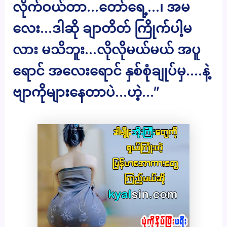
လိုက်ဝယ်တာ…တော်ရေ့…၊ အမ
လေး…ဒါဆို ချာတိတ် ကြိုက်ပါ့မ
လား မသိဘူး…လိုလိုမယ်မယ် အပူ
ရောင် အလေးရောင် နှစ်စုံချုပ်မှ….နဲ့
ဗျာကိုများနေတာပဲ…ဟဲ့…”