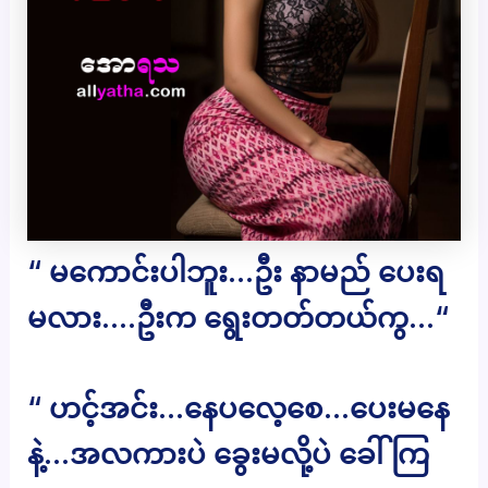
“ မကောင်းပါဘူး…ဦး နာမည် ပေးရ
မလား….ဦးက ရွေးတတ်တယ်ကွ…“
“ ဟင့်အင်း…နေပလေ့စေ…ပေးမနေ
နဲ့…အလကားပဲ ခွေးမလို့ပဲ ခေါ်ကြ