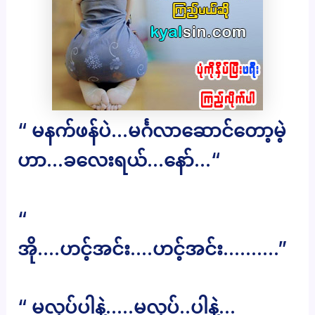
“ မနက်ဖန်ပဲ…မင်္ဂလာဆောင်တော့မဲ့
ဟာ…ခလေးရယ်…နော်…“
“
အို….ဟင့်အင်း….ဟင့်အင်း……….”
“ မလုပ်ပါနဲ့…..မလုပ်..ပါနဲ့…