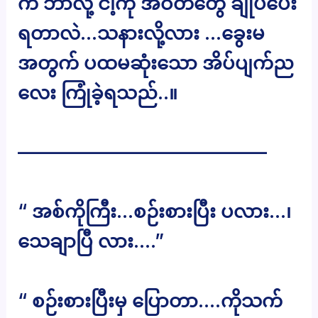
က ဘာလို့ ငါ့ကို အဝတ်တွေ ချုပ်ပေး
ရတာလဲ…သနားလို့လား …ခွေးမ
အတွက် ပထမဆုံးသော အိပ်ပျက်ည
လေး ကြုံခဲ့ရသည်..။
—————————————–
“ အစ်ကိုကြီး…စဉ်းစားပြီး ပလား…၊
သေချာပြီ လား….”
“ စဉ်းစားပြီးမှ ပြောတာ….ကိုသက်