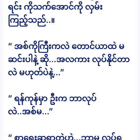
ရင်း ကိုသက်အောင်ကို လှမ်း
ကြည့်သည်..။
“ အစ်ကိုကြီးကလဲ တောင်ယာထဲ မ
ဆင်းပါနဲ့ ဆို…အလကား လုပ်နိုင်တာ
လဲ မဟုတ်ပဲနဲ့…”
“ ရန်ကုန်မှာ ဦးက ဘာလုပ်
လဲ..အစ်မ…”
“ စာရေးဆရာတဲ့ဟဲ့…ဘာမှ လုပ်ရ