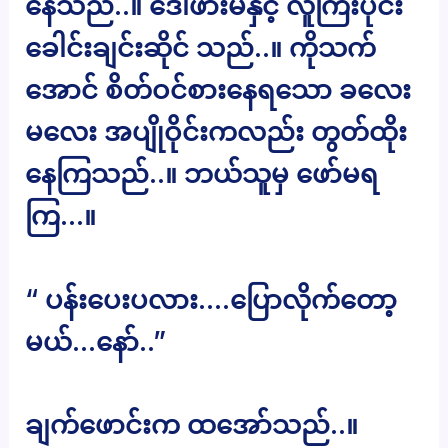
နေသည်..။ ဒေါ်ဖားမနှင့် လူကြီးပိုင်း
ခေါင်းချင်းဆိုင် သည်..။ ကိုသက်
အောင် စိတ်ဝင်စားနေရသော ခလေး
မလေး အပျိုဝိုင်းကလည်း တွတ်ထိုး
နေကြသည်..။ ဘယ်သူမှ ဖော်မရ
ကြ…။
“ ပန်းပေးပလား….ပြောလိုက်တော့
မယ်…နော်..”
ချက်ဖောင်းက ထအော်သည်..။