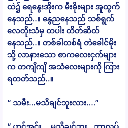
ထဲ၌ ရေနွေးအိုးက မီးခိုးများ အူထွက်
နေသည်..။ နွေညနေသည် သစ်ရွက်
လေတိုးသံမှ တပါး တိတ်ဆိတ်
နေသည်..။ တစ်ခါတစ်ရံ တဲခေါင်မိုး
သို့ လာနားသော စာကလေးငှက်များ
က တကျိကျိ အသံလေးများကို ကြား
ရတတ်သည်..။
“ သမီး…မသိချင်ဘူးလား….”
“ ဟင့်အင်း….မသိချင်ဘူး…ဘာလုပ်