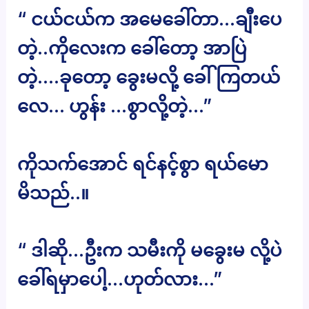
“ ငယ်ငယ်က အမေခေါ်တာ…ချီးပေ
တဲ့..ကိုလေးက ခေါ်တော့ အာပြဲ
တဲ့….ခုတော့ ခွေးမလို့ ခေါ်ကြတယ်
လေ… ဟွန်း …စွာလို့တဲ့…”
ကိုသက်အောင် ရင်နင့်စွာ ရယ်မော
မိသည်..။
“ ဒါဆို…ဦးက သမီးကို မခွေးမ လို့ပဲ
ခေါ်ရမှာပေါ့…ဟုတ်လား…”