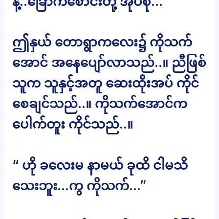
နဲ့..ခြောက်စောင်းတို့ အုပ်စု…”
ဤနှယ် တောရွာကလေး၌ ကိုသက်
အောင် အနေပျော်လာသည်..။ ညီဖြစ်
သူက သူနှင့်အတူ ဆေးထိုးအပ် ကိုင်
စေချင်သည်..။ ကိုသက်အောင်က
ပေါက်တူး ကိုင်သည်..။
“ ဟို ခလေးမ နာမယ် ခုထိ ငါမသိ
သေးဘူး…ကွ ကိုသက်…”