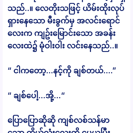
သည်..။ လေတိုးသဖြင့် ယိမ်းထိုးလုပ်
ရှားနေသော မီးခွက်မှ အလင်းရောင်
လေးက ကျဥ်းမြောင်းသော အခန်း
လေးထဲ၌ မုံဝါးဝါး လင်းနေသည်..။
“ ငါကတော့…နင့်ကို ချစ်တယ်….”
“ ချစ်ပေါ့…အို့…“
ပြောပြောဆိုဆို ကျစ်လစ်သန်မာ
သော ကိုယ်လုံးလေးကို ပွေ့ယူပြီး