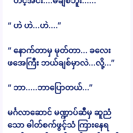
“ ဟင့်အင်း….မချစ်ဘူး……”
“ ဟဲ ဟဲ…ဟဲ….”
“ နောက်တာမှ မုတ်တာ… ခလေး
ဖအေကြီး ဘယ်ချစ်မှာလဲ…လို့…”
“ ဘာ…..ဘာပြောတယ်…”
မင်္ဂလာဆောင် မဏ္ဍာပ်ဆီမှ ဆူညံ
သော ဓါတ်စက်ဖွင့်သံ ကြားနေရ