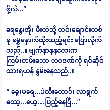
ဖို့လဲ…”
ရေနွေးအိုး မီးထဲသို့ ထင်းချောင်းတစ်
ခု မွှေနှောက်ထိုးထည့်ရင်း ပြောလိုက်
သည်..။ မျက်နှာနုနုလေးက
ကြမ်းတမ်းသော ဘဝဒဏ်ကို ရင်ဆိုင်
ထားရဟန် နွမ်းနေသည်..။
“ ခွေးမရေ…ပဲသီးတောင်း လာရွက်
တော့…ဟေ့….ပြည့်နေပြီ…”