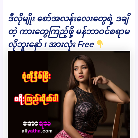
ဒီလိုမျိုး စော်အလန်းလေးတွေရဲ့ ဒချိ
တဲ့ ကားတွေကြည့်ဖို့ မန်ဘာဝင်စရာမ
လိုဘူးနော် ၊ အားလုံး Free