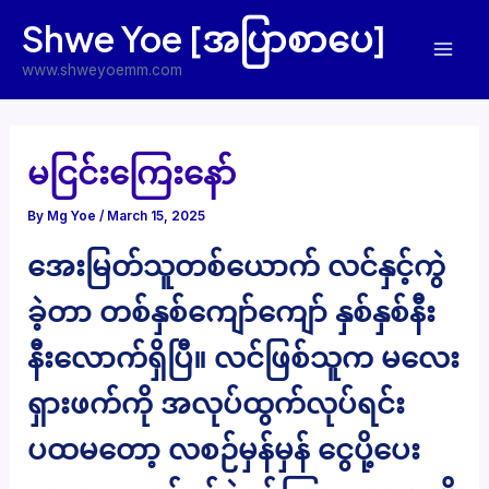
Skip
Shwe Yoe [အပြာစာပေ]
to
Mai
content
www.shweyoemm.com
Men
မငြင်းကြေးနော်
By
Mg Yoe
/
March 15, 2025
အေးမြတ်သူတစ်ယောက် လင်နှင့်ကွဲ
ခဲ့တာ တစ်နှစ်ကျော်ကျော် နှစ်နှစ်နီး
နီးလောက်ရှိပြီ။ လင်ဖြစ်သူက မလေး
ရှားဖက်ကို အလုပ်ထွက်လုပ်ရင်း
ပထမတော့ လစဉ်မှန်မှန် ငွေပို့ပေး