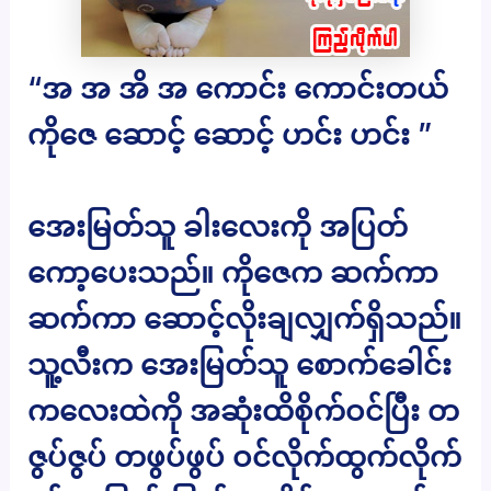
“အ အ အိ အ ကောင်း ကောင်းတယ်
ကိုဇေ ဆောင့် ဆောင့် ဟင်း ဟင်း ”
အေးမြတ်သူ ခါးလေးကို အပြတ်
ကော့ပေးသည်။ ကိုဇေက ဆက်ကာ
ဆက်ကာ ဆောင့်လိုးချလျှက်ရှိသည်။
သူ့လီးက အေးမြတ်သူ စောက်ခေါင်း
ကလေးထဲကို အဆုံးထိစိုက်ဝင်ပြီး တ
ဇွပ်ဇွပ် တဖွပ်ဖွပ် ဝင်လိုက်ထွက်လိုက်