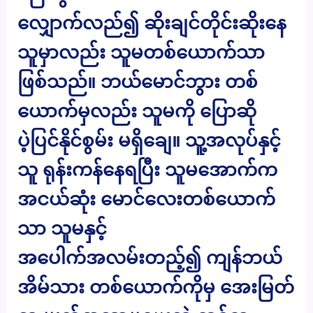
လျှောက်လည်၍ ဆိုးချင်တိုင်းဆိုးနေ
သူမှာလည်း သူမတစ်ယောက်သာ
ဖြစ်သည်။ ဘယ်မောင်ဘွား တစ်
ယောက်မှလည်း သူမကို ပြောဆို
ပဲ့ပြင်နိုင်စွမ်း မရှိချေ။ သူ့အလုပ်နှင့်
သူ ရုန်းကန်နေရပြီး သူမအောက်က
အငယ်ဆုံး မောင်လေးတစ်ယောက်
သာ သူမနှင့်
အပေါက်အလမ်းတည့်၍ ကျန်ဘယ်
အိမ်သား တစ်ယောက်ကိုမှ အေးမြတ်