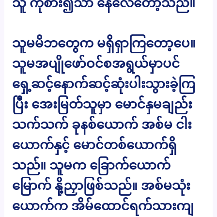
သူ ကုစား၍သာ နေလေတော့သည်။
သူမမိဘတွေက မရှိရှာကြတော့ပေ။
သူမအပျိုဖော်ဝင်စအရွယ်မှာပင်
ရှေ့ဆင့်နောက်ဆင့်ဆုံးပါးသွားခဲ့ကြ
ပြီး အေးမြတ်သူမှာ မောင်နှမချည်း
သက်သက် ခုနစ်ယောက် အစ်မ ငါး
ယောက်နှင့် မောင်တစ်ယောက်ရှိ
သည်။ သူမက ခြောက်ယောက်
မြောက် နို့ညှာဖြစ်သည်။ အစ်မသုံး
ယောက်က အိမ်ထောင်ရက်သားကျ