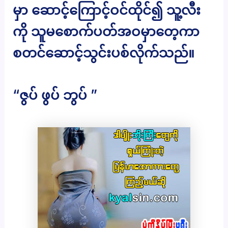
မှာ ဆောင့်ကြောင့်ဝင်ထိုင်၍ သူ့လီး
ကို သူမစောက်ပတ်အဝမှာတေ့ကာ
စတင်ဆောင့်သွင်းပစ်လိုက်သည်။
“ဇွပ် ဖွပ် ဘွပ် ”