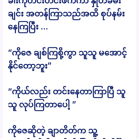
ခါးကိုတင်းတင်းဖက်ကာ နှုတ်ခမ်း
ချင်း အတန်ကြာသည်အထိ စုပ်နမ်း
နေကြပြီး …
“ကိုဇေ ချစ်ကြစို့ကွာ သူသူ မအောင့်
နိုင်တော့ဘူး”
“ကိုယ်လည်း တင်းနေတာကြာပြီ သူ
သူ လုပ်ကြတာပေါ့ ”
ကိုဇေဆိုတဲ့ ချာတိတ်က သူ့