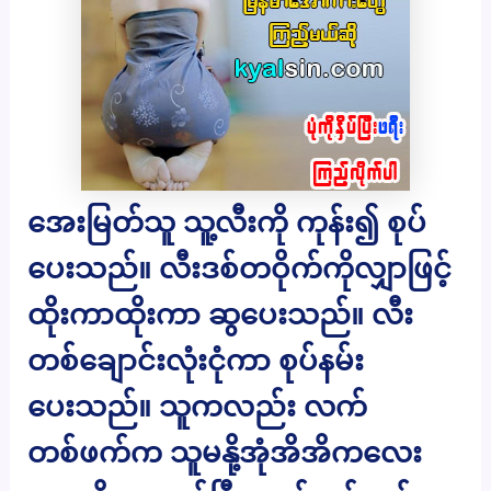
အေးမြတ်သူ သူ့လီးကို ကုန်း၍ စုပ်
ပေးသည်။ လီးဒစ်တဝိုက်ကိုလျှာဖြင့်
ထိုးကာထိုးကာ ဆွပေးသည်။ လီး
တစ်ချောင်းလုံးငုံကာ စုပ်နမ်း
ပေးသည်။ သူကလည်း လက်
တစ်ဖက်က သူမနို့အုံအိအိကလေး