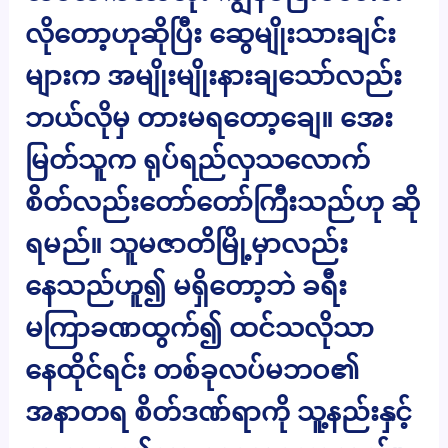
လိုတော့ဟုဆိုပြီး ဆွေမျိုးသားချင်း
များက အမျိုးမျိုးနားချသော်လည်း
ဘယ်လိုမှ တားမရတော့ချေ။ အေး
မြတ်သူက ရုပ်ရည်လှသလောက်
စိတ်လည်းတော်တော်ကြီးသည်ဟု ဆို
ရမည်။ သူမဇာတိမြို့မှာလည်း
နေသည်ဟူ၍ မရှိတော့ဘဲ ခရီး
မကြာခဏထွက်၍ ထင်သလိုသာ
နေထိုင်ရင်း တစ်ခုလပ်မဘဝ၏
အနာတရ စိတ်ဒဏ်ရာကို သူ့နည်းနှင့်