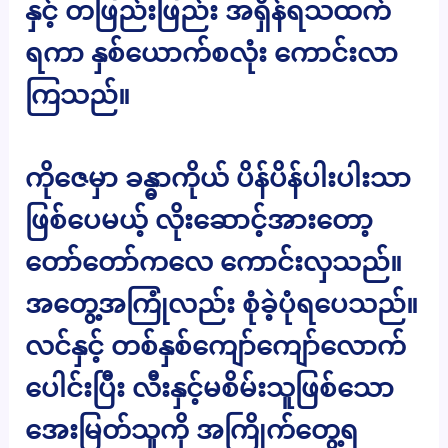
နှင့် တဖြည်းဖြည်း အရှိန်ရသထက်
ရကာ နှစ်ယောက်စလုံး ကောင်းလာ
ကြသည်။
ကိုဇေမှာ ခန္ဓာကိုယ် ပိန်ပိန်ပါးပါးသာ
ဖြစ်ပေမယ့် လိုးဆောင့်အားတော့
တော်တော်ကလေ ကောင်းလှသည်။
အတွေ့အကြုံလည်း စုံခဲ့ပုံရပေသည်။
လင်နှင့် တစ်နှစ်ကျော်ကျော်လောက်
ပေါင်းပြီး လီးနှင့်မစိမ်းသူဖြစ်သော
အေးမြတ်သူကို အကြိုက်တွေ့ရ