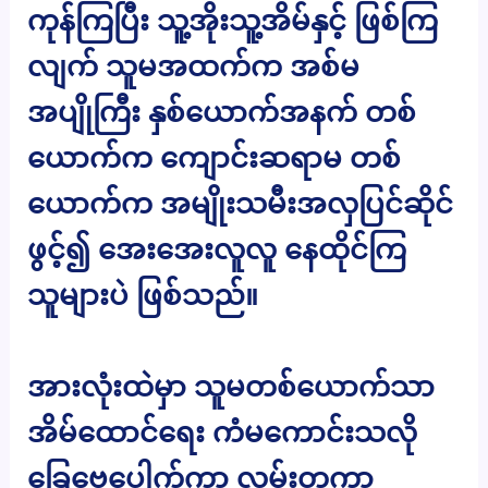
ကုန်ကြပြီး သူ့အိုးသူ့အိမ်နှင့် ဖြစ်ကြ
လျက် သူမအထက်က အစ်မ
အပျိုကြီး နှစ်ယောက်အနက် တစ်
ယောက်က ကျောင်းဆရာမ တစ်
ယောက်က အမျိုးသမီးအလှပြင်ဆိုင်
ဖွင့်၍ အေးအေးလူလူ နေထိုင်ကြ
သူများပဲ ဖြစ်သည်။
အားလုံးထဲမှာ သူမတစ်ယောက်သာ
အိမ်ထောင်ရေး ကံမကောင်းသလို
ခြေဗွေပေါက်ကာ လမ်းတကာ