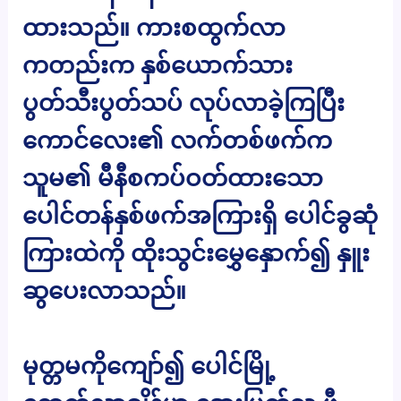
ထားသည်။ ကားစထွက်လာ
ကတည်းက နှစ်ယောက်သား
ပွတ်သီးပွတ်သပ် လုပ်လာခဲ့ကြပြီး
ကောင်လေး၏ လက်တစ်ဖက်က
သူမ၏ မီနီစကပ်ဝတ်ထားသော
ပေါင်တန်နှစ်ဖက်အကြားရှိ ပေါင်ခွဆုံ
ကြားထဲကို ထိုးသွင်းမွှေနှောက်၍ နှူး
ဆွပေးလာသည်။
မုတ္တမကိုကျော်၍ ပေါင်မြို့