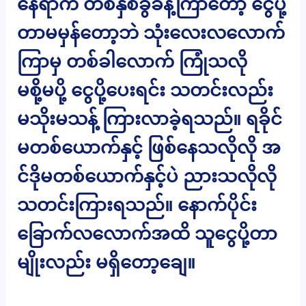
နေရာက တစ်နှစ်ခွဲခန့်ကြာတော့ ငွေပို့
တာမမှန်တော့ဘဲ သုံးလေးလလောက်
ကြာမှ တစ်ခါလောက် ကြုံသလို
မစို့မပို့ ငွေပို့ပေးရင်း သတင်းလည်း
မသိုးမသန့် ကြားလာခဲ့ရသည်။ ရခိုင်
မတစ်ယောက်နှင့် ဖြစ်နေသလိုလို အ
င်ဒိုမတစ်ယောက်နှင့်ပဲ ညားသလိုလို
သတင်းကြားရသည်။ နောက်ပိုင်း
ခြောက်လလောက်အထိ သူငွေပို့တာ
မျိုးလည်း မရှိတော့ချေ။