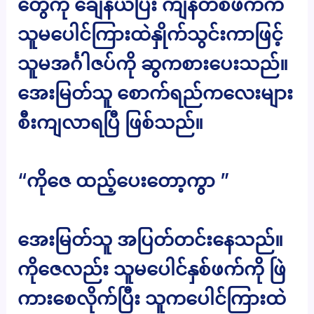
တွေကို ချေနယ်ပြီး ကျန်တစ်ဖက်က
သူမပေါင်ကြားထဲနှိုက်သွင်းကာဖြင့်
သူမအင်္ဂါဇပ်ကို ဆွကစားပေးသည်။
အေးမြတ်သူ စောက်ရည်ကလေးများ
စီးကျလာရပြီ ဖြစ်သည်။
“ကိုဇေ ထည့်ပေးတော့ကွာ ”
အေးမြတ်သူ အပြတ်တင်းနေသည်။
ကိုဇေလည်း သူမပေါင်နှစ်ဖက်ကို ဖြဲ
ကားစေလိုက်ပြီး သူကပေါင်ကြားထဲ