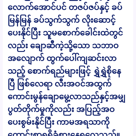
လောက်အောင်ပင် တဇပ်ဇပ်နှင့် ခပ်
မြန်မြန် ခပ်သွက်သွက် လိုးဆောင့်
ပေးနိုင်ပြီး သူမစောက်ခေါင်းထဲတွင်
လည်း ချောဆီကဲ့သို့သော သဘာဝ
အလျောက် ထွက်ပေါ်ကျဆင်းလာ
သည့် စောက်ရည်များဖြင့် ရွှဲရွှဲစိုနေ
ပြီ ဖြစ်လေရာ လီးအဝင်အထွက်
ကောင်းမွန်ချောမွေ့လာသည်နှင့်အမျှ
ပွတ်တိုက်မှုကိုလည်း အပြည့်အဝ
ပေးစွမ်းနိုင်ပြီး ကာမအရသာကို
ကောင်းစွာရရှိခံစားနေရလေသည်။