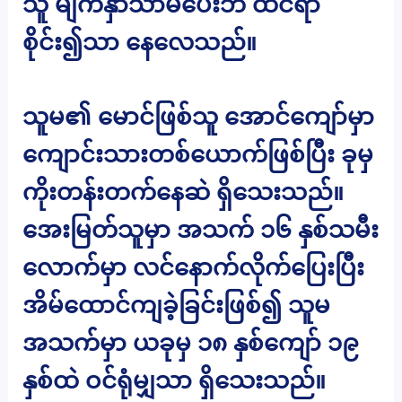
သူ မျက်နှာသာမပေးဘဲ ထင်ရာ
စိုင်း၍သာ နေလေသည်။
သူမ၏ မောင်ဖြစ်သူ အောင်ကျော်မှာ
ကျောင်းသားတစ်ယောက်ဖြစ်ပြီး ခုမှ
ကိုးတန်းတက်နေဆဲ ရှိသေးသည်။
အေးမြတ်သူမှာ အသက် ၁၆ နှစ်သမီး
လောက်မှာ လင်နောက်လိုက်ပြေးပြီး
အိမ်ထောင်ကျခဲ့ခြင်းဖြစ်၍ သူမ
အသက်မှာ ယခုမှ ၁၈ နှစ်ကျော် ၁၉
နှစ်ထဲ ဝင်ရုံမျှသာ ရှိသေးသည်။