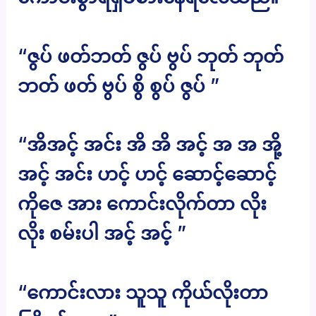
“ဇွပ် ဖတ်ဘတ် ဇွပ် ဗွပ် ဘုတ် ဘုတ်
ဘတ် ဖတ် ဗွပ် စွိ စွပ် ဇွပ် ”
“အိအင့် အင်း အိ အိ အင့် အ အ အို့
အင့် အင်း ဟင့် ဟင့် ဆောင့်ဆောင့်
ကိုဇေ အား ကောင်းလိုက်တာ လိုး
လိုး စမ်းပါ အင့် အင့် ”
“ကောင်းလား သူသူ ကိုယ်လိုးတာ