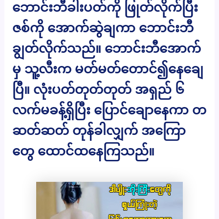
ဘောင်းဘီခါးပတ်ကို ဖြုတ်လိုက်ပြီး
ဇစ်ကို အောက်ဆွဲချကာ ဘောင်းဘီ
ချွတ်လိုက်သည်။ ဘောင်းဘီအောက်
မှ သူ့လီးက မတ်မတ်တောင်၍နေချေ
ပြီ။ လုံးပတ်တုတ်တုတ် အရှည် ၆
လက်မခန့်ရှိပြီး ပြောင်ချောနေကာ တ
ဆတ်ဆတ် တုန်ခါလျှက် အကြော
တွေ ထောင်ထနေကြသည်။