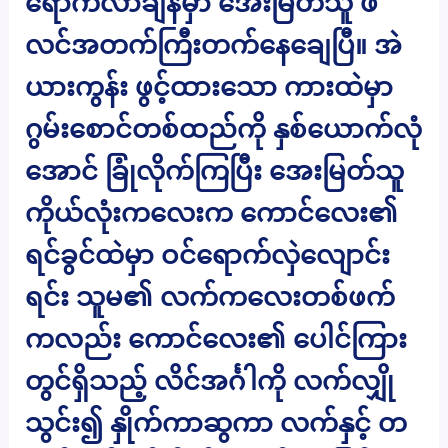
ရောက်လာချိန်မှာ အေးမြတ်သူ ဖီ
လင်အတက်ကြီးတက်နေချေပြီ။ အဲ
ယားကွန်း ဖွင့်ထားသော ကားထဲမှာ
ဂွမ်းစောင်တစ်ထည်ကို နှစ်ယောက်လုံ
အောင် ခြုံလိုက်ကြပြီး အေးမြတ်သူ
ကိုယ်လုံးကလေးက ကောင်လေး၏
ရင်ခွင်ထဲမှာ ဝင်ရောက်လှဲလျောင်း
ရင်း သူမ၏ လက်ကလေးတစ်ဖက်
ကလည်း ကောင်လေး၏ ပေါင်ကြား
တွင်ရှိသည့် လိင်အင်္ဂါကို လက်လျှို
သွင်း၍ နှိုက်ကာဆွကာ လက်နှင့် တ