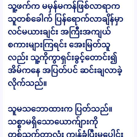
သူ့ဖက်က မမှန်မကန်ဖြစ်လာရာက
သူတစ်ခေါက် ပြန်ရောက်လာချိန်မှာ
လင်မယားချင်း အကြီးအကျယ်
စကားများကြရင်း အေးမြတ်သူ
လည်း သူ့ကိုကွာရှင်းခွင့်တောင်း၍
အိမ်ကနေ အပြတ်ပင် ဆင်းချလာခဲ့
လိုက်သည်။
သူမသဘောထားက ပြတ်သည်။
သစ္စာမရှိသောယောက်ျားကို
တစ်သက်တာလုံး ကျွန်ခံပြီးမပေါင်း