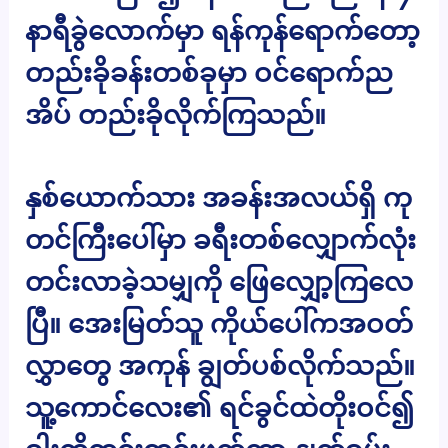
နာရီခွဲလောက်မှာ ရန်ကုန်ရောက်တော့
တည်းခိုခန်းတစ်ခုမှာ ဝင်ရောက်ည
အိပ် တည်းခိုလိုက်ကြသည်။
နှစ်ယောက်သား အခန်းအလယ်ရှိ ကု
တင်ကြီးပေါ်မှာ ခရီးတစ်လျှောက်လုံး
တင်းလာခဲ့သမျှကို ဖြေလျှော့ကြလေ
ပြီ။ အေးမြတ်သူ ကိုယ်ပေါ်ကအဝတ်
လွှာတွေ အကုန် ချွတ်ပစ်လိုက်သည်။
သူ့ကောင်လေး၏ ရင်ခွင်ထဲတိုးဝင်၍