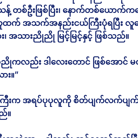
န့် တစ်ဦးဖြစ်ပြီး၊ နောက်တစ်ယောက်က
ထက် အသက်အနည်းငယ်ကြီးပုံရပြီး လူ
း၊ အသားညိုညို မြင့်မြင့်နှင့် ဖြစ်သည်။
ုညိုကလည်း ဒါလေးတောင် ဖြစ်အောင် မလ
းလား။”
ကြီးက အရပ်ပုပုလူကို စိတ်ပျက်လက်ပျက်နှ
ည်။