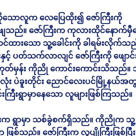
ဆိုသောလူက လေပြေထိုး၍ ဇော်ကြီးကို
ဖျသည်။ ဇော်ကြီးက ကုလားထိုင်နောက်မှီပ
င်ထားသော သူ့ခေါင်းကို ခါရမ်းလိုက်သည်
ိုးနှင့် ပတ်သက်လာလျင် ဇော်ကြီးကို ဖျော
တ်မှန်း ကိုညို ကောင်းကောင်းသိသည်။ သူတ
ံး ပဲခူးတိုင်း ညောင်လေးပင်မြို့နယ်အတွင
းကြီးရွာမှာနေသော လူများဖြစ်ကြသည်။
းက ရွာမှာ သစ်ခွဲစက်ရှိသည်။ ကိုညိုက သူ့
ာ ဖြစ်သည်။ ဇော်ကြီးက လူပျိုကြီးဖြစ်ပြီး