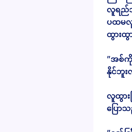
လူရည်သ
ပထမလူ
ထွားထွာ
”အစ်ကိ
နိုင်ဘူ
လူထွား
ပြောသ