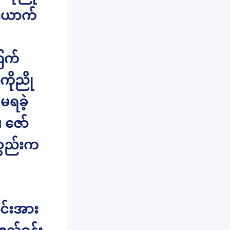
်ယောက်
ြက်
ိုညို
မရခဲ့
 ဇော်
စ္စည်းက
င်းအား