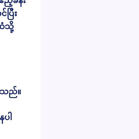
ည့်ခန်း
်ပြီး
သို့
့်သည်။
နေပါ