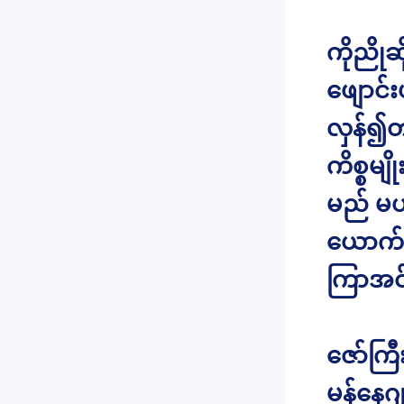
ကိုညို
ဖျောင်း
လှန်၍တ
ကိစ္စမျ
မည် မဟု
ယောက်လု
ကြာအင်
ဇော်ကြီ
မန်နေဂျ