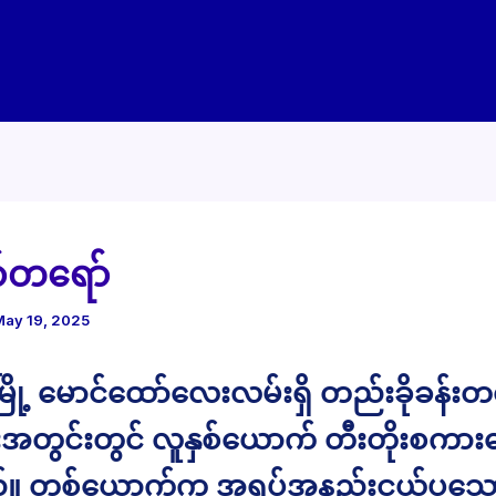
်တရော်
May 19, 2025
မြို့ မောင်ထော်လေးလမ်းရှိ တည်းခိုခန်း
်းအတွင်းတွင် လူနှစ်ယောက် တီးတိုးစကား
။ တစ်ယောက်က အရပ်အနည်းငယ်ပုသေ