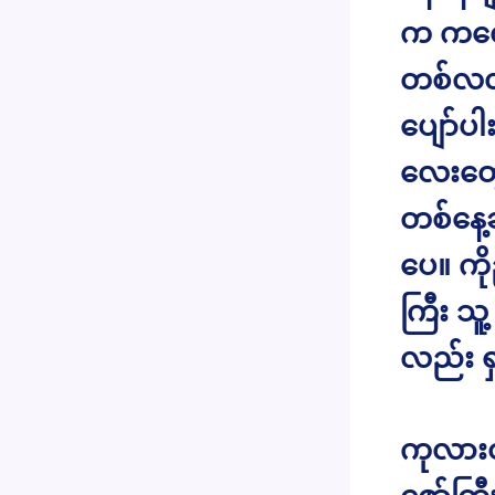
က ကလေး
တစ်လလျ
ပျော်ပ
လေးတွေ
တစ်နေ့
ပေ။ ကို
ကြီး သူ
လည်း ရ
ကုလားထ