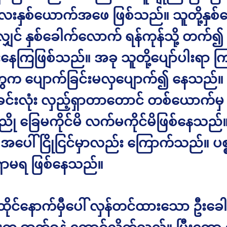
နှစ်ယောက်အဖေ ဖြစ်သည်။ သူတို့နှစ
ှင် နှစ်ခေါက်လောက် ရန်ကုန်သို့ တက်၍
ါးနေကြဖြစ်သည်။ အခု သူတို့ပျော်ပါးရာ က
က ပျောက်ခြင်းမလှပျောက်၍ နေသည်။ က
ခင်းလုံး လှည့်ရှာတာတောင် တစ်ယောက်မှ 
ညို ခြေမကိုင်မိ လက်မကိုင်မိဖြစ်နေသည်။
့ အပေါ် ငြိုငြင်မှာလည်း ကြောက်သည်။ ပ
ှာမရ ဖြစ်နေသည်။
ိုင်နောက်မှီပေါ် လှန်တင်ထားသော ဦးခေါ