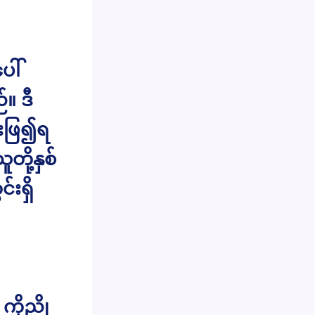
ေါ်
။ ဒီ
င်းဖြ၍ရ
ို့နှစ်
်းရှိ
 ကိုညို