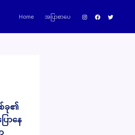
Home
အပြာစာပေ
တစ်ခု၏
ပြောနေ
ာ