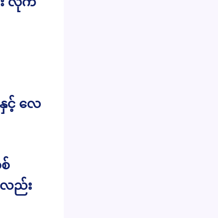
 လိုက်
ှင့် လေ
စ်
ကလည်း