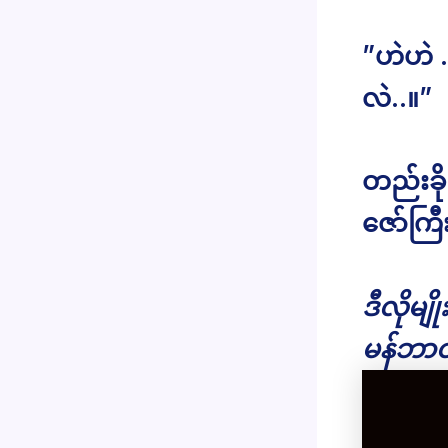
”ဟဲဟဲ .
လဲ..။”
တည်းခို
ဇော်ကြ
ဒီလိုမျ
မန်ဘာဝ