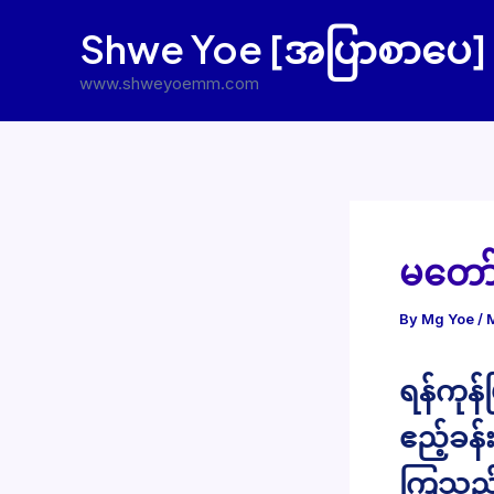
Skip
Shwe Yoe [အပြာစာပေ]
to
content
www.shweyoemm.com
မတော
By
Mg Yoe
/
ရန်ကုန်
ဧည့်ခန
ကြသည်