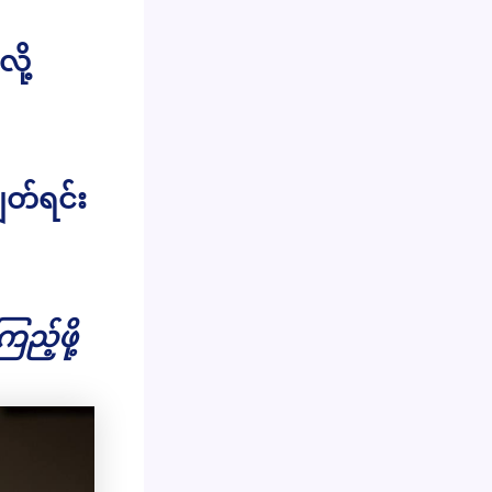
ို့
ွတ်ရင်း
ည့်ဖို့