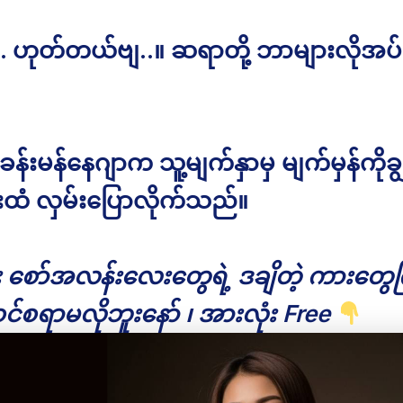
. ဟုတ်တယ်ဗျ..။ ဆရာတို့ ဘာများလိုအပ်လ
ခန်းမန်နေဂျာက သူ့မျက်နှာမှ မျက်မှန်ကိုချ
ီးထံ လှမ်းပြောလိုက်သည်။
ိုး စော်အလန်းလေးတွေရဲ့ ဒချိတဲ့ ကားတွေကြ
င်စရာမလိုဘူးနော် ၊ အားလုံး Free