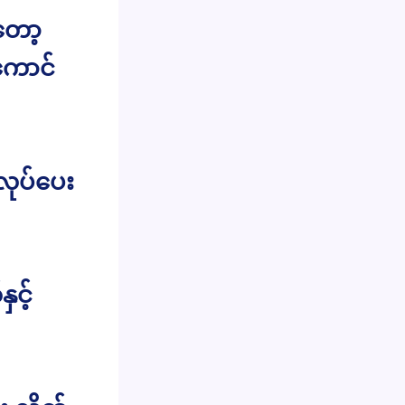
တော့
ကောင်
ုပ်ပေး
င့်