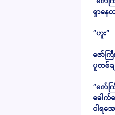
”ဇော်က
ရှာနေတာ
”ဟူး”
ဇော်ကြ
ပူတစ်ခ
”ဇော်က
ခေါက်
ငါရအော