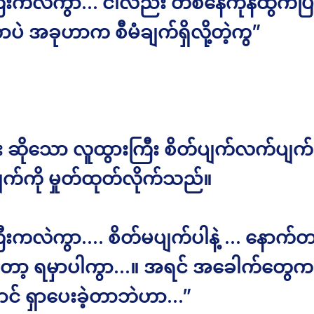
ြီးကလဲကွာ… ငါလည်း တစ်နေကုန်ထွက်ပြီး
ပဲ အခုဟာက စီမံချက်ရှိလို့တဲ့ကွ”
ီး ဆိုသော လူထွားကြီး စိတ်ပျက်လက်ပျက်န
ျက်ကို မှုတ်ထုတ်လိုက်သည်။
ြီးကလဲကွာ…. စိတ်မပျက်ပါနဲ့ … နောက်တ
တော့ ရမှာပါကွာ…။ အရင် အခေါက်တွေ
င် ရှာပေးခဲ့တာဘဲဟာ…”