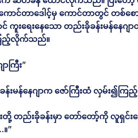
ီးက ဆတ်ခနဲ ထောင်လိုက်သည်။ ပြီးတော့ ဧ
 ကောင်တာဒေါင့်မှ ကောင်တာတွင် တစ်စောင
င် ကူးရေးနေသော တည်းခိုခန်းမန်နေဂျာထံ
ြည့်လိုက်သည်။
ျာကြီး”
ုခန်းမန်နေဂျာက ဇော်ကြီးထံ လှမ်း၍ကြည
းတို့ တည်းခိုခန်းမှာ တော်တော့်ကို လူရှင်း
…။”