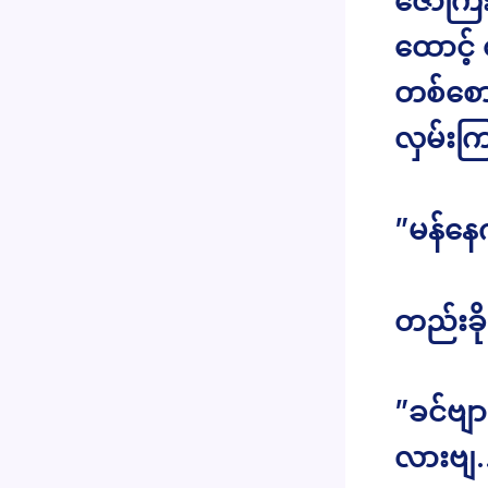
ဇော်ကြ
ထောင့်
တစ်စော
လှမ်းက
”မန်နေဂ
တည်းခိ
”ခင်ဗျာ
လားဗျ