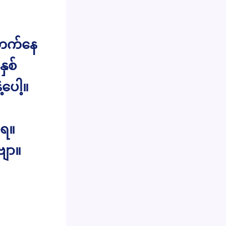
 တက်နေ
ှစ်
ပေါ့။
်ရ။
ဗျာ။