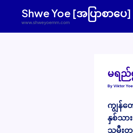
Skip
Shwe Yoe [အပြာစာပေ]
to
content
www.shweyoemm.com
မရည်ရ
By
Viktor Yo
ကျွန်တ
နှစ်သာ
သမီးတစ