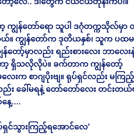
ော့လေ.. ဒါတွေက ငယ်ငယ်တုန်းကပါ။
့ ကျွန်တော်ရော သူပါ ဒဂုံတက္ကသိုလ်မှာ
်။ ကျွန်တော်က ဒုတိယနှစ်၊ သူက ပထမန
ကျွန်တော့်မှာလည်း ရည်းစားလေး ဘာလေးနဲ့
့ ရှိသလိုလိုပဲ။ ခက်တာက ကျွန်တော့်
လေးက စာဂျပိုးဗျ။ ရုပ်ရှင်လည်း မကြည့
ံလည်း ခေါ်မရနဲ့ တော်တော်လေး တင်းတယ်
စ်နေ့….
ုပ်ရှင်သွားကြည့်ရအောင်လေ’