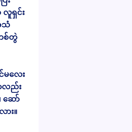
လူရှင်း
အသံ
စ်တွဲ
ာင်မလေး
်ကလည်း
။ ဆော်
ါလား။