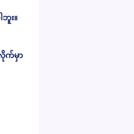
ါဘူး။
ုက်မှာ