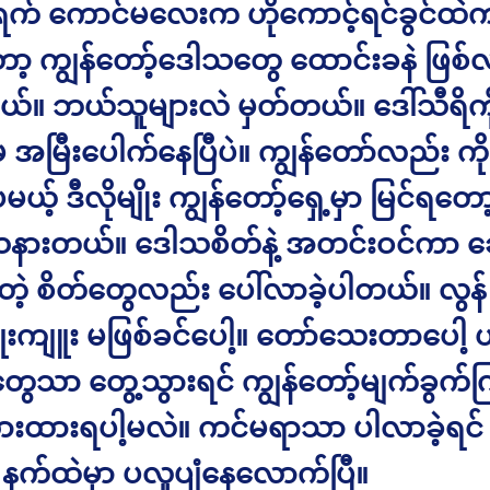
က် ကောင်မလေးက ဟိုကောင့်ရင်ခွင်ထ
ော့ ကျွန်တော့်ဒေါသတွေ ထောင်းခနဲ ဖြစ်
်။ ဘယ်သူများလဲ မှတ်တယ်။ ဒေါ်သီရိကို
 အမြီးပေါက်နေပြီပဲ။ ကျွန်တော်လည်း ကို
ယ့် ဒီလိုမျိုး ကျွန်တော့်ရှေ့မှာ မြင်ရတေ
ားတယ်။ ဒေါသစိတ်နဲ့ အတင်းဝင်ကာ ဆေ
်တဲ့ စိတ်တွေလည်း ပေါ်လာခဲ့ပါတယ်။ လွန်
ူးကျူး မဖြစ်ခင်ပေါ့။ တော်သေးတာပေါ့ ဟ
ွေသာ တွေ့သွားရင် ကျွန်တော့်မျက်ခွက်က
းထားရပါ့မလဲ။ ကင်မရာသာ ပါလာခဲ့ရင် ဒင
ေ နက်ထဲမှာ ပလူပျံနေလောက်ပြီ။