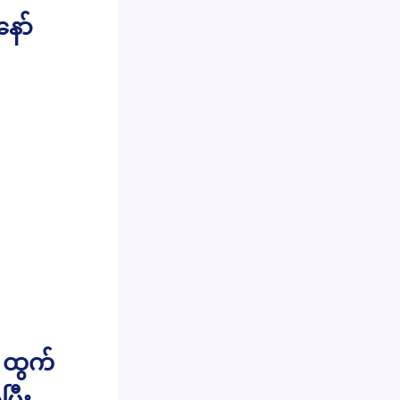
ော်
့ ထွက်
ြီး