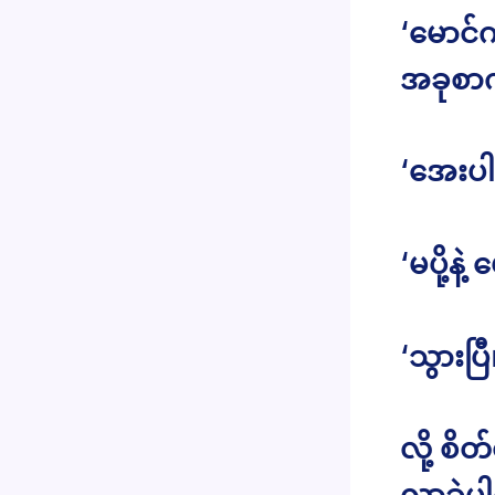
‘မောင်
အခုစာက
‘အေးပါက
‘မပို့နဲ
‘သွားပြီ
လို့ စိ
လာခဲ့ပ