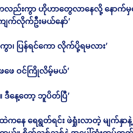
ကလည်းကွာ ဟိုဟာတွေလာနေလို့ နောက်မှန
ျက်လိုက်ဦးမယ်နော်’
ွာ၊ ပြန်ရင်ကော လိုက်ပို့ရမလား’
့ ဖေဖေ ဝင်ကြိုလိမ့်မယ်’
။ ဒီနေ့တော့ ဘူပိတ်ပြီ’
တ်ထဲကနေ ရေရွတ်ရင်း ဖဲရှုံးလာတဲ့ မျက်နှာနဲ
ါတယ်။ စိတ်ညစ်ညစ်နဲ့ အပေါ်ဆုံးထပ်တက်ပ