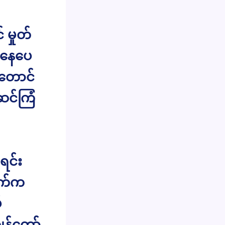
မှုတ်
စ်နေပေ
းတောင်
ဆင်ကြံ
ရင်း
ာက်က
်
ွန်တော်