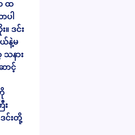
ဲက ထ
လာပါ
း။ ဒင်း
ယ်နဲ့မ
ာ့ သနား
ာင့်
ို
ြီး
်းတို့