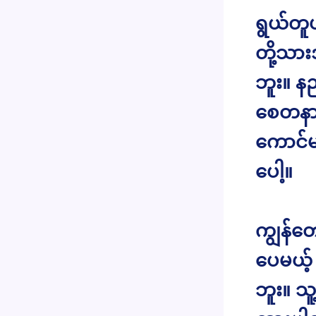
ရွယ်တူပ
တို့သား
ဘူး။ န
စေတနာတ
ကောင်မ
ပေါ့။
ကျွန်တေ
ပေမယ့်
ဘူး။ သ