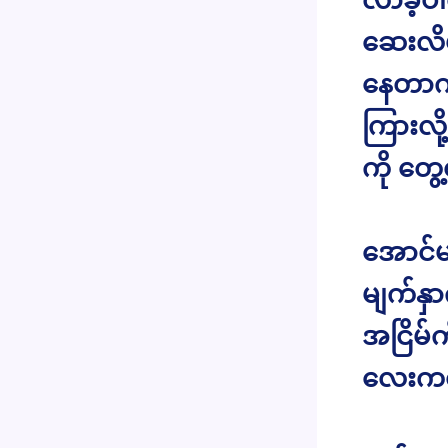
ဆေးလိပ
နေတာကိ
ကြားလိ
ကို တွ
အောင်မ
မျက်နှ
အငြိမ်
လေးကလည