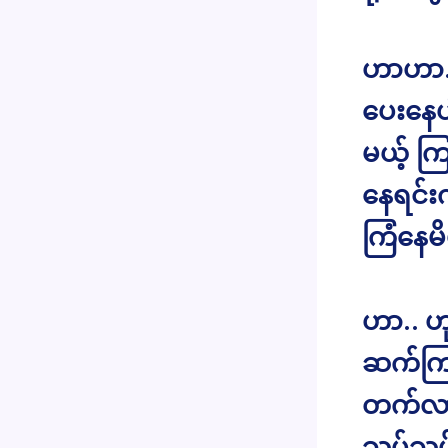
ဟာဟာ..
ပေးနေပ
မယ့် က
နေရင်း
ကြံနေမ
ဟာ.. ဟ
ဆက်ကြ
တက်လာတ
သုပ်သု