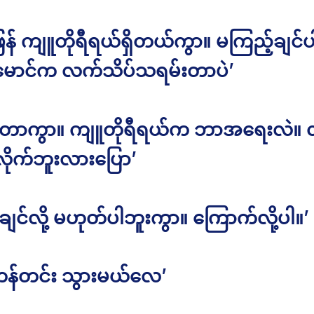
ြန် ကျူတိုရီရယ်ရှိတယ်ကွာ။ မကြည့်ချင်ပ
် မောင်က လက်သိပ်သရမ်းတာပဲ’
တာကွာ။ ကျူတိုရီရယ်က ဘာအရေးလဲ။ လိ
ိုက်ဘူးလားပြော’
ချင်လို့ မဟုတ်ပါဘူးကွာ။ ကြောက်လို့ပါ။’
 ကန်တင်း သွားမယ်လေ’