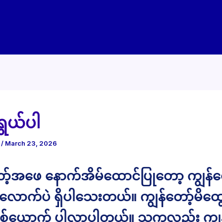
ွယ်ပါ
e
/
March 23, 2026
ော့်အဖေ နောက်အိမ်ထောင်ပြုတော့ ကျွန်တေ
းလောက်ပဲ ရှိပါသေးတယ်။ ကျွန်တော့်မိထွေ
်ယောက် ပါလာပါတယ်။ သူကလည်း ကျွန်