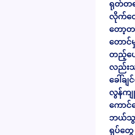
ရုတ်တရ
လိုက်တ
တော့တယ
တောင်မှ
တည့်ပေမ
လည်းသန
ခေါ်ချင
လွန်ကျ
ကောင်တ
ဘယ်သွာ
ရုပ်တွ