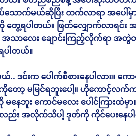
်သောက်မယ်ဆိုပြီး တက်လာရာ အပေါ်မှာ 
ု တွေ့ရပါတယ်။ ဖြတ်လျှောက်လာရင်း 
ု့ အသာလေး ချောင်းကြည့်လိုက်ရာ အတွဲတ
ေ့ရပါတယ်။
ယ်.. ဒင်းက ပေါက်စီစားနေပါလား။ ကေ
ာကိုတော့ မမြင်ရဘူးပေါ့။ ဟိုကောင့်လက
ကို မနေဘူး ကောင်မလေး ပေါင်ကြားထဲမှာ
်း အလိုက်သိပါ့ ဒုတ်ကို ကိုင်ပေးနေပ