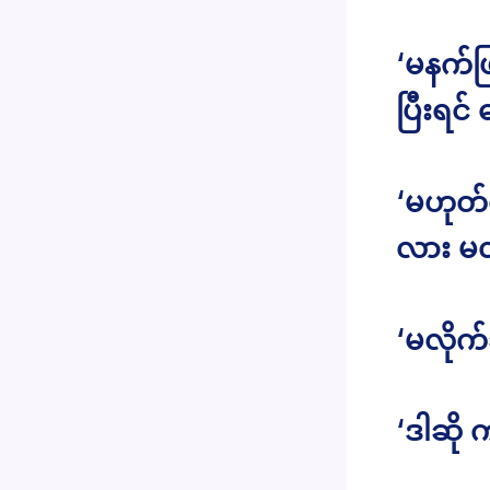
‘မနက်ဖ
ပြီးရင
‘မဟုတ်
လား မလ
‘မလိုက်
‘ဒါဆို