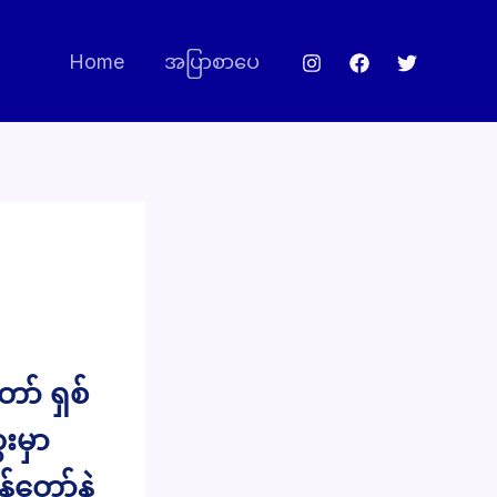
Home
အပြာစာပေ
ာ် ရှစ်
းမှာ
တော်နဲ့