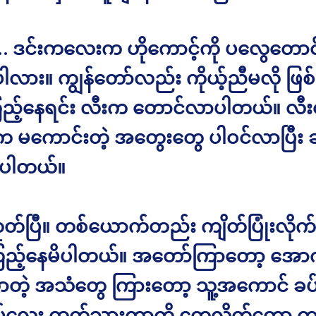
 ဒင်းကလေးက ဟိုကောင့်ကို ပလွေတောင် 
ါလား။ ကျွန်တော်လည်း ကိုယ့်ညီမလို ဖြ
ြည့်နေရင်း လီးက တောင်လာပါတယ်။ လီ
က မကောင်းတဲ့ အတွေးတွေ ပါဝင်လာပြီး 
ိပါတယ်။
ုတ်ပြီ။ တစ်ယောက်တည်း ကျိတ်ပြုံးလိုက်
ည့်နေမိပါတယ်။ အတော်ကြာတော့ အေ
ဲ့ အသံတွေ ကြားတော့ သူ့အကောင် ခပ
ပ်လေး ထွက်သွားတာကို တွေ့လိုက်တော့ ကျ