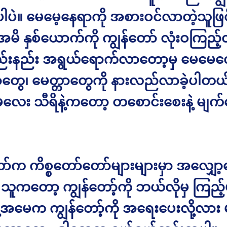
ါပဲ။ မေမေ့နေရာကို အစားဝင်လာတဲ့သူဖြစ်
အမိ နှစ်ယောက်ကို ကျွန်တော် လုံးဝကြည့်လ
ည်းနည်း အရွယ်ရောက်လာတော့မှ မေမေလေ
ွေ၊ မေတ္တာတွေကို နားလည်လာခဲ့ပါတယ်
လေး သီရိနဲ့ကတော့ တစောင်းစေးနဲ့ မျက်
ာ်က ကိစ္စတော်တော်များများမှာ အလျှော့ပ
 သူကတော့ ကျွန်တော့်ကို ဘယ်လိုမှ ကြည့
ူ့အမေက ကျွန်တော့်ကို အရေးပေးလို့လား