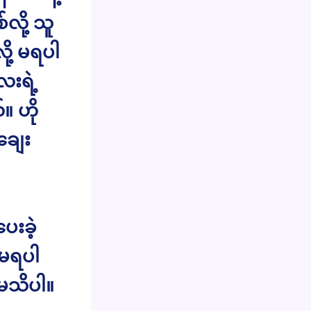
လို့ သူ
ို့ မရပါ
းရဲ့
။ ဟို
ချေး
ေးခဲ့
်မရပါ
 မသိပါ။