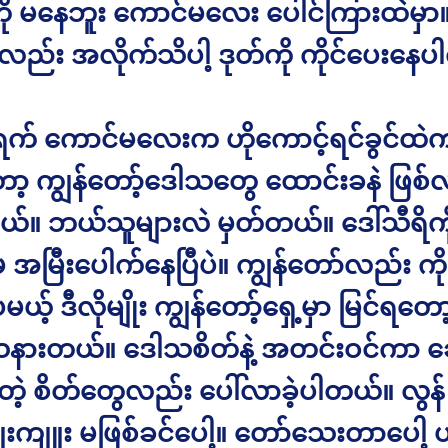
ကို မနေဘူး ကောင်မလေး ပေါင်ကြားထဲမှာ
်း အလိုက်သိပါ့ ဒုတ်ကို ကိုင်ပေးနေပ
က် ကောင်မလေးက ဟိုကောင့်ရင်ခွင်ထ
ော့ ကျွန်တော့်ဒေါသတွေ ထောင်းခနဲ ဖြစ်
်။ ဘယ်သူများလဲ မှတ်တယ်။ ဒေါ်သီရိကို
 အမြီးပေါက်နေပြီပဲ။ ကျွန်တော်လည်း ကို
ယ့် ဒီလိုမျိုး ကျွန်တော့်ရှေ့မှာ မြင်ရတေ
ားတယ်။ ဒေါသစိတ်နဲ့ အတင်းဝင်ကာ ဆေ
်တဲ့ စိတ်တွေလည်း ပေါ်လာခဲ့ပါတယ်။ လွန်
ူးကျူး မဖြစ်ခင်ပေါ့။ တော်သေးတာပေါ့ ဟ