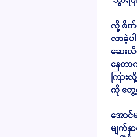
လို့ စိ
လာခဲ့ပ
ဆေးလိပ
နေတာကိ
ကြားလိ
ကို တွ
အောင်မ
မျက်နှ