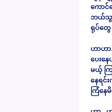
ကောင်တ
ဘယ်သွာ
ရုပ်တွ
ဟာဟာ..
ပေးနေပ
မယ့် က
နေရင်း
ကြံနေမ
ဟာ.. ဟ