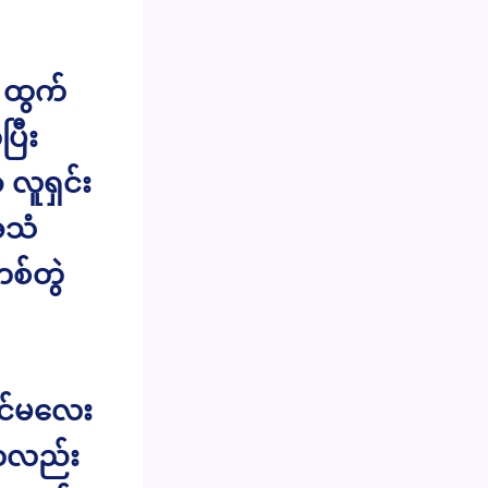
့ ထွက်
ြီး
လူရှင်း
အသံ
စ်တွဲ
ာင်မလေး
်ကလည်း