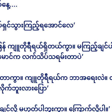
စ်နေ့….
ုပ်ရှင်သွားကြည့်ရအောင်လေ’
ြန် ကျူတိုရီရယ်ရှိတယ်ကွာ။ မကြည့်ချင်ပ
် မောင်က လက်သိပ်သရမ်းတာပဲ’
တာကွာ။ ကျူတိုရီရယ်က ဘာအရေးလဲ။ လိ
ိုက်ဘူးလားပြော’
ချင်လို့ မဟုတ်ပါဘူးကွာ။ ကြောက်လို့ပါ။’