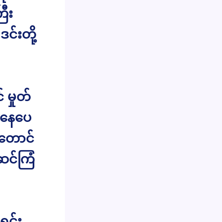
ြီး
်းတို့
မှုတ်
စ်နေပေ
းတောင်
ဆင်ကြံ
ရင်း