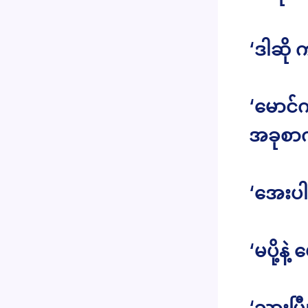
‘ဒါဆို
‘မောင်
အခုစာက
‘အေးပါက
‘မပို့နဲ
‘သွားပြီ