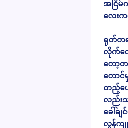
အငြိမ်
လေးကလည
ရုတ်တရ
လိုက်တ
တော့တယ
တောင်မှ
တည့်ပေမ
လည်းသန
ခေါ်ချင
လွန်ကျ