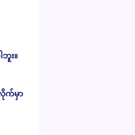
ါဘူး။
ုက်မှာ