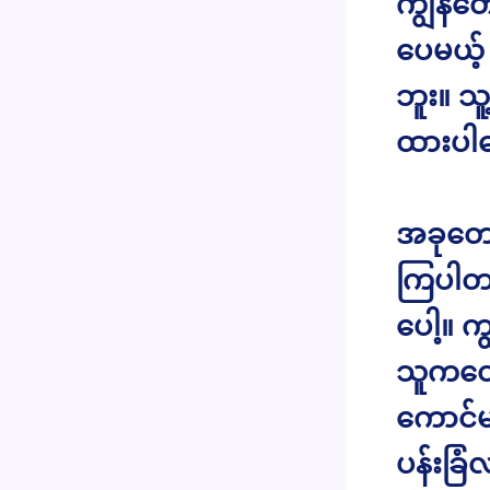
ကျွန်တေ
ပေမယ့်
ဘူး။ သ
ထားပါတ
အခုတော
ကြပါတယ
ပေါ့။ 
သူကတော
ကောင်မ
ပန်းခြ