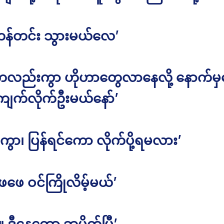
 ကန်တင်း သွားမယ်လေ’
ကလည်းကွာ ဟိုဟာတွေလာနေလို့ နောက်မှန
ျက်လိုက်ဦးမယ်နော်’
ွာ၊ ပြန်ရင်ကော လိုက်ပို့ရမလား’
့ ဖေဖေ ဝင်ကြိုလိမ့်မယ်’
။ ဒီနေ့တော့ ဘူပိတ်ပြီ’