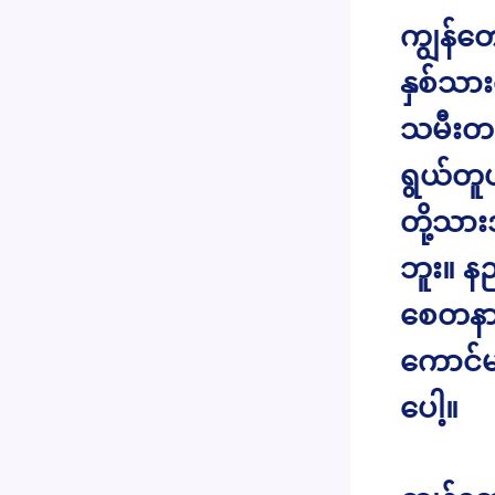
ကျွန်တ
နှစ်သာ
သမီးတစ
ရွယ်တူပ
တို့သား
ဘူး။ န
စေတနာတ
ကောင်မ
ပေါ့။