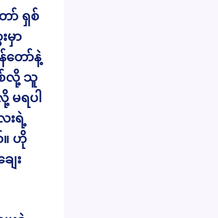
ာ် ရှစ်
းမှာ
တော်နဲ့
လို့ သူ
ို့ မရပါ
းရဲ့
။ ဟို
ချေး