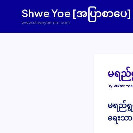
Skip
Shwe Yoe [အပြာစာပေ]
to
content
www.shweyoemm.com
မရည်ရ
By
Viktor Yo
မရည်ရွ
ရေးသား