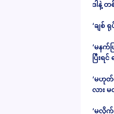
ဒါနဲ့ တ
‘ချစ် ရ
‘မနက်ဖ
ပြီးရင
‘မဟုတ်
လား မလ
‘မလိုက်