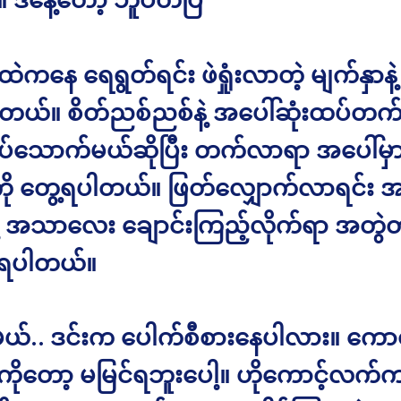
တ်ထဲကနေ ရေရွတ်ရင်း ဖဲရှုံးလာတဲ့ မျက်နှာနဲ
ါတယ်။ စိတ်ညစ်ညစ်နဲ့ အပေါ်ဆုံးထပ်တက်ပ
်သောက်မယ်ဆိုပြီး တက်လာရာ အပေါ်မှာ 
ု တွေ့ရပါတယ်။ ဖြတ်လျှောက်လာရင်း 
ု့ အသာလေး ချောင်းကြည့်လိုက်ရာ အတွဲတ
ေ့ရပါတယ်။
ယ်.. ဒင်းက ပေါက်စီစားနေပါလား။ ကေ
ာကိုတော့ မမြင်ရဘူးပေါ့။ ဟိုကောင့်လက