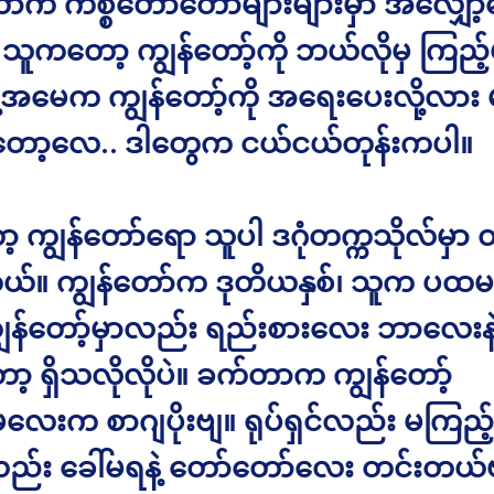
ာ်က ကိစ္စတော်တော်များများမှာ အလျှော့ပ
 သူကတော့ ကျွန်တော့်ကို ဘယ်လိုမှ ကြည့
ူ့အမေက ကျွန်တော့်ကို အရေးပေးလို့လား
ော့လေ.. ဒါတွေက ငယ်ငယ်တုန်းကပါ။
့ ကျွန်တော်ရော သူပါ ဒဂုံတက္ကသိုလ်မှာ
်။ ကျွန်တော်က ဒုတိယနှစ်၊ သူက ပထမန
ကျွန်တော့်မှာလည်း ရည်းစားလေး ဘာလေးနဲ့
့ ရှိသလိုလိုပဲ။ ခက်တာက ကျွန်တော့်
လေးက စာဂျပိုးဗျ။ ရုပ်ရှင်လည်း မကြည့
ံလည်း ခေါ်မရနဲ့ တော်တော်လေး တင်းတယ်