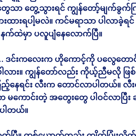
ွေသာ တွေ့သွားရင် ကျွန်တော့်မျက်ခွက်က
းထားရပါ့မလဲ။ ကင်မရာသာ ပါလာခဲ့ရင် ဒင
ေ နက်ထဲမှာ ပလူပျံနေလောက်ပြီ။
 ဒင်းကလေးက ဟိုကောင့်ကို ပလွေတောင် 
ါလား။ ကျွန်တော်လည်း ကိုယ့်ညီမလို ဖြ
ြည့်နေရင်း လီးက တောင်လာပါတယ်။ လီ
က မကောင်းတဲ့ အတွေးတွေ ပါဝင်လာပြီး 
ိပါတယ်။
ုတ်ပြီ။ တစ်ယောက်တည်း ကျိတ်ပြုံးလိုက်