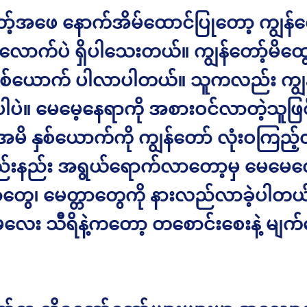
ော့်အဖေ နောက်အိမ်ထောင်ပြုတော့ ကျွန်တေ
းလောက်ပဲ ရှိပါသေးတယ်။ ကျွန်တော့်မိထွေ
်ယောက် ပါလာပါတယ်။ သူကလည်း ကျွန်
ါပဲ။ မေမေ့နေရာကို အစားဝင်လာတဲ့သူဖြစ်
အမိ နှစ်ယောက်ကို ကျွန်တော် လုံးဝကြည့်လ
ည်းနည်း အရွယ်ရောက်လာတော့မှ မေမေလေ
ွေ၊ မေတ္တာတွေကို နားလည်လာခဲ့ပါတယ်
လေး သီရိနဲ့ကတော့ တစောင်းစေးနဲ့ မျက်