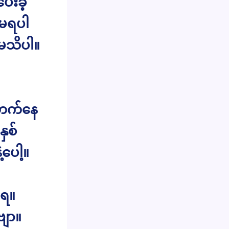
ေးခဲ့
်မရပါ
 မသိပါ။
 တက်နေ
ှစ်
ပေါ့။
်ရ။
ဗျာ။