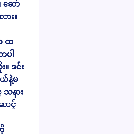
။ ဆော်
ါလား။
ဲက ထ
လာပါ
း။ ဒင်း
ယ်နဲ့မ
ာ့ သနား
ာင့်
ို