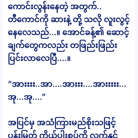
ကောင်းလွန်းနေတဲ့ အတွက်..
တီကောင်ကို ဆားနဲ့ တို့ သလို လူးလွင့်
နေလေသည်…။ အောင်ခန့်၏ ဆောင့်
ချက်တွေကလည်း တဖြည်းဖြည်း
ပြင်းလာလေပြီ….။
“အားးးး..အာ….အားးး….အားးးးး…
အု…အု….”
အပြင်မှ အသံကြားမည်စိုးသဖြင့်
ပန်းမြတ် ကိုယ့်ပါးစပ်ကို လက်နှင့်