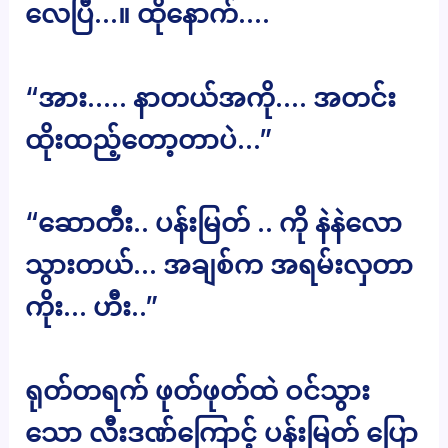
လေပြီ…။ ထိုနောက်….
“အား….. နာတယ်အကို…. အတင်း
ထိုးထည့်တော့တာပဲ…”
“ဆောတီး.. ပန်းမြတ် .. ကို နဲနဲလော
သွားတယ်… အချစ်က အရမ်းလှတာ
ကိုး… ဟီး..”
ရုတ်တရက် ဖုတ်ဖုတ်ထဲ ဝင်သွား
သော လီးဒဏ်ကြောင့် ပန်းမြတ် ပြော