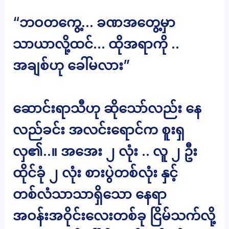
“ဘဝတကွေ့… ခဏအတွေ့မှာ
သာယာလို့ထင်… ထိုအရာကို ..
အချစ်ဟု ခေါ်မလား”
ဆောင်းရာသီဟု ဆိုသော်လည်း နေ
လည်ခင်း အလင်းရောင်က စူးရှ
လှ၏..။ အအေး ၂ လုံး .. လူ ၂ ဦး
ထိုင်ခုံ ၂ လုံး စားပွဲတစ်လုံး နှင့်
တစ်လံသာသာရှိသော နေရာ
အဝန်းအဝိုင်းလေးတစ်ခု ငြိမ်သက်လို့