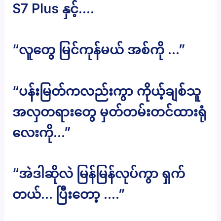
S7 Plus နှင့်….
“လူတွေ မြင်ကုန်မယ် အစ်ကို …”
“ပန်းမြတ်ကလည်းကွာ ကိုယ့်ချစ်သူ
အလှတရားတွေ မှတ်တမ်းတင်ထားရုံ
လေးကို…”
“အဲဒါဆိုလဲ မြန်မြန်လုပ်ကွာ ရှက်
တယ်… ပြီးတော့ ….”