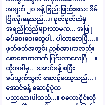
အချက် ၂၀ ခန့် ဖြည်းဖြည်းလေး စိမ်
ပြီးလိုးနေသည်…။ ဖုတ်ဖုတ်ထဲမှ
အရည်ကြည်များသာမက… အဖြူ
ခပ်စေးစေးတွေပါ.. ပါလာလေပြီ….။
ဖုတ်ဖုတ်အတွင်း ညှစ်အားကလည်း
စောစောကထက် ပြင်းလာလေပြီ….။
ထိုအခါမှ… အောင်ခန့် စပြီး
ခပ်သွက်သွက် ဆောင့်တော့သည်….။
အောင်ခန့် ဆောင့်ပုံက
ပညာသားပါသည်…။ စကောဝိုင်းလို