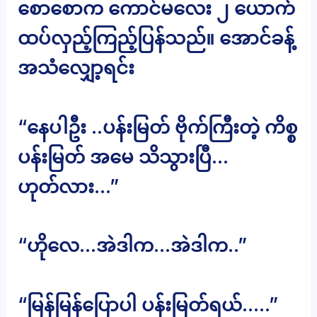
စောစောက ကောင်မလေး ၂ ယောက်
ထပ်လှည့်ကြည့်ပြန်သည်။ အောင်ခန့်
အသံလျှော့ရင်း
“နေပါဦး ..ပန်းမြတ် ဗိုက်ကြီးတဲ့ ကိစ္စ
ပန်းမြတ် အမေ သိသွားပြီ…
ဟုတ်လား…”
“ဟိုလေ…အဲဒါက…အဲဒါက..”
“မြန်မြန်ပြောပါ ပန်းမြတ်ရယ်…..”