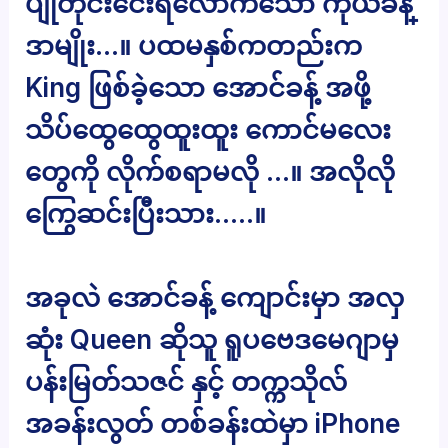
ပျိုတိုင်းငေးရလောက်သော ကိုယ်ခန္
ဒာမျိုး…။ ပထမနှစ်ကတည်းက
King ဖြစ်ခဲ့သော အောင်ခန့် အဖို့
သိပ်ထွေထွေထူးထူး ကောင်မလေး
တွေကို လိုက်စရာမလို …။ အလိုလို
ကြွေဆင်းပြီးသား…..။
အခုလဲ အောင်ခန့် ကျောင်းမှာ အလှ
ဆုံး Queen ဆိုသူ ရူပဗေဒမေဂျာမှ
ပန်းမြတ်သဇင် နှင့် တက္ကသိုလ်
အခန်းလွတ် တစ်ခန်းထဲမှာ iPhone