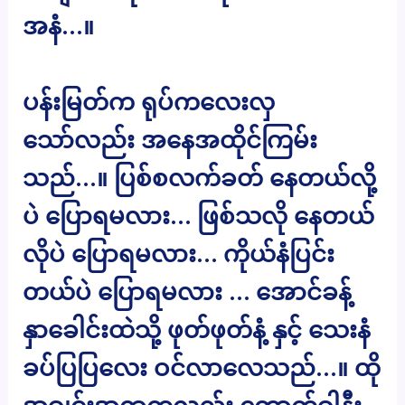
အနံ…။
ပန်းမြတ်က ရုပ်ကလေးလှ
သော်လည်း အနေအထိုင်ကြမ်း
သည်…။ ပြစ်စလက်ခတ် နေတယ်လို့
ပဲ ပြောရမလား… ဖြစ်သလို နေတယ်
လိုပဲ ပြောရမလား… ကိုယ်နံပြင်း
တယ်ပဲ ပြောရမလား … အောင်ခန့်
နှာခေါင်းထဲသို့ ဖုတ်ဖုတ်နံ့ နှင့် သေးနံ
ခပ်ပြပြလေး ဝင်လာလေသည်…။ ထို