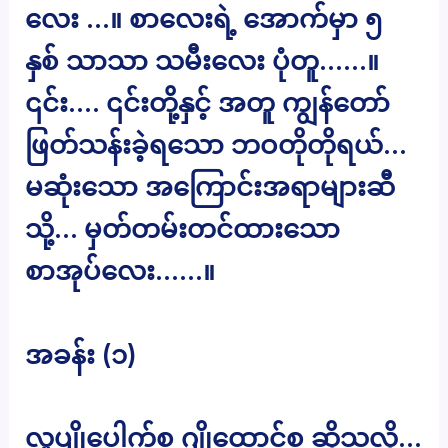
လေး …။ စာလေးရဲ့ အောက်မှာ ၅
နှစ် သာသာ သမီးလေး ပုံတူ……။
၎င်း…. ၎င်းတို့နှင့် အတူ ကျွန်တော်
ဖြတ်သန်းခဲ့ရသော ဘဝတိုတိုရယ်…
မဆုံးသော အကြောင်းအရာများဆီ
သို့… မှတ်တမ်းတင်ထားသော
စာအုပ်လေး……။
အခန်း (၁)
လူပျိုပေါက်စ ဂျိုထောင်စ ဆိုသလို…