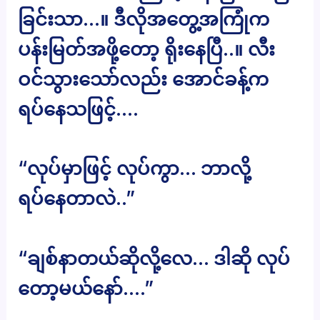
ခြင်းသာ…။ ဒီလိုအတွေ့အကြုံက
ပန်းမြတ်အဖို့တော့ ရိုးနေပြီ..။ လီး
ဝင်သွားသော်လည်း အောင်ခန့်က
ရပ်နေသဖြင့်….
“လုပ်မှာဖြင့် လုပ်ကွာ… ဘာလို့
ရပ်နေတာလဲ..”
“ချစ်နာတယ်ဆိုလို့လေ… ဒါဆို လုပ်
တော့မယ်နော်….”