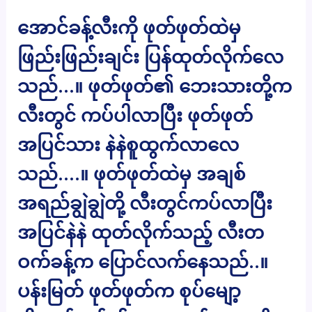
အောင်ခန့်လီးကို ဖုတ်ဖုတ်ထဲမှ
ဖြည်းဖြည်းချင်း ပြန်ထုတ်လိုက်လေ
သည်…။ ဖုတ်ဖုတ်၏ ဘေးသားတို့က
လီးတွင် ကပ်ပါလာပြီး ဖုတ်ဖုတ်
အပြင်သား နဲနဲစူထွက်လာလေ
သည်….။ ဖုတ်ဖုတ်ထဲမှ အချစ်
အရည်ချွဲချွဲတို့ လီးတွင်ကပ်လာပြီး
အပြင်နဲနဲ ထုတ်လိုက်သည့် လီးတ
ဝက်ခန့်က ပြောင်လက်နေသည်..။
ပန်းမြတ် ဖုတ်ဖုတ်က စုပ်မျော့