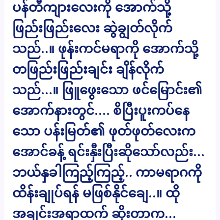
ပန်တီကျားလေးကို အောက်သို့
ဖြည်းဖြည်းလေး ဆွဲချွတ်လိုက်
သည်..။ ဖုန်းကင်မရာကို အောက်သို့
တဖြည်းဖြည်းချင်း ချိန်လိုက်
သည်…။ ဖြူဖွေးသော ဖင်မြောင်း၏
အောက်နားတွင်…. စိပြီးပူးကပ်နေ
သော ပန်းမြတ်၏ ဖုတ်ဖုတ်လေးက
အောင်ခန့် ရင်းနှီးပြီးဆိုသော်လည်း…
ဘယ်နှခါကြည့်ကြည့်.. ကာမရာဂကို
ထိန်းချုပ်ရန် မဖြစ်နိုင်ချေ..။ ထို
အချင်းအရာထက် ဆိုးတာက…