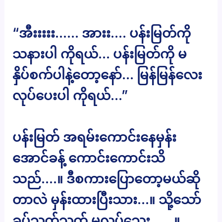
“အီးးးးး…… အားး…. ပန်းမြတ်ကို
သနားပါ ကိုရယ်… ပန်းမြတ်ကို မ
နှိပ်စက်ပါနဲ့တော့နော်… မြန်မြန်လေး
လုပ်ပေးပါ ကိုရယ်…”
ပန်းမြတ် အရမ်းကောင်းနေမှန်း
အောင်ခန့် ကောင်းကောင်းသိ
သည်….။ ဒီစကားပြောတော့မယ်ဆို
တာလဲ မှန်းထားပြီးသား…။ သို့သော်
ခပ်သွက်သွက် မလုပ်သေး……။