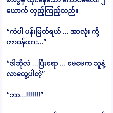
ယောက် လှည့်ကြည့်သည်။
“ကဲပါ ပန်းမြတ်ရယ် … အာလုံး ကို့
တာဝန်ထား…”
“ဒါဆိုလဲ …ပြီးရော … မေမေက သူနဲ့
လာတွေ့ပါတဲ့”
“ဘာ…!!!!!!!”