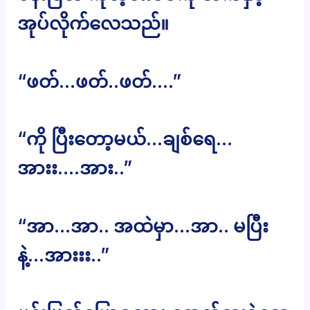
အုပ်လိုက်လေသည်။
“ဖတ်…ဖတ်..ဖတ်….”
“ကို ပြီးတော့မယ်…ချစ်ရေ…
အားး….အား..”
“အာ…အာ.. အထဲမှာ…အာ.. မပြီး
နဲ့…အားးး..”