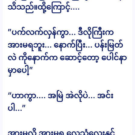
သိသည်။ထို့ကြောင့်….
”ပက်လက်လှန်ကွာ… ဒီလိုကြီးက
အားမရဘူး… နောက်ပြီး… ပန်းမြတ်
လဲ ကိုနောက်က ဆောင့်တော့ ပေါင်နာ
မှာပေါ့”
“ဟာကွာ…. အမြဲ အဲလိုပဲ… အင်း
ပါ…”
အားမလို အားမရ လေသံလေးနှင့်