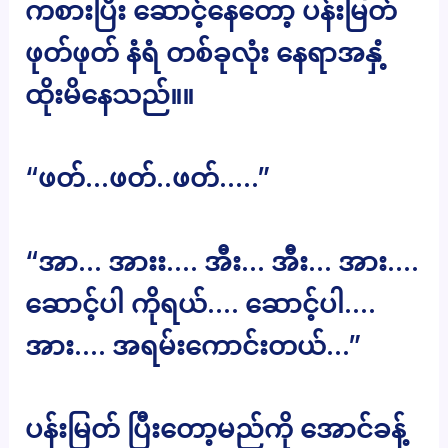
ကစားပြီး ဆောင့်နေတော့ ပန်းမြတ်
ဖုတ်ဖုတ် နံရံ တစ်ခုလုံး နေရာအနှံ့
ထိုးမိနေသည်။။
“ဖတ်…ဖတ်..ဖတ်…..”
“အာ… အားး…. အီး… အီး… အား….
ဆောင့်ပါ ကိုရယ်…. ဆောင့်ပါ….
အား…. အရမ်းကောင်းတယ်…”
ပန်းမြတ် ပြီးတော့မည်ကို အောင်ခန့်