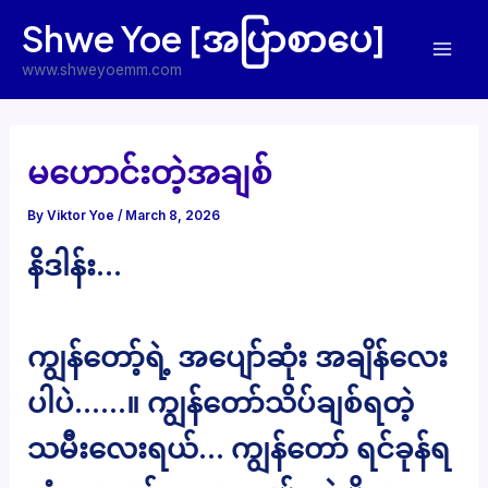
Skip
Shwe Yoe [အပြာစာပေ]
to
Mai
content
www.shweyoemm.com
Men
မဟောင်းတဲ့အချစ်
By
Viktor Yoe
/
March 8, 2026
နိဒါန်း…
ကျွန်တော့်ရဲ့ အပျော်ဆုံး အချိန်လေး
ပါပဲ……။ ကျွန်တော်သိပ်ချစ်ရတဲ့
သမီးလေးရယ်… ကျွန်တော် ရင်ခုန်ရ