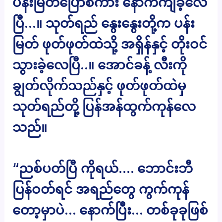
ပန်းမြတ်ပြောစကား နောက်ကျခဲ့လေ
ပြီ…။ သုတ်ရည် နွေးနွေးတို့က ပန်း
မြတ် ဖုတ်ဖုတ်ထဲသို့ အရှိန်နှင့် တိုးဝင်
သွားခဲ့လေပြီ..။ အောင်ခန့် လီးကို
ချွတ်လိုက်သည်နှင့် ဖုတ်ဖုတ်ထဲမှ
သုတ်ရည်တို့ ပြန်အန်ထွက်ကုန်လေ
သည်။
“ညစ်ပတ်ပြီ ကိုရယ်…. ဘောင်းဘီ
ပြန်ဝတ်ရင် အရည်တွေ ကွက်ကုန်
တော့မှာပဲ… နောက်ပြီး… တစ်ခုခုဖြစ်