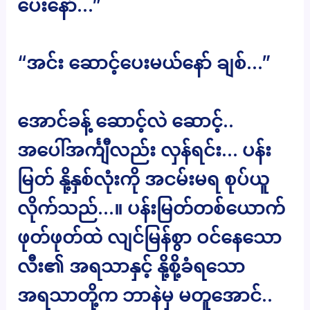
ပေးနော်…”
“အင်း ဆောင့်ပေးမယ်နော် ချစ်…”
အောင်ခန့် ဆောင့်လဲ ဆောင့်..
အပေါ်အင်္ကျီလည်း လှန်ရင်း… ပန်း
မြတ် နို့နှစ်လုံးကို အငမ်းမရ စုပ်ယူ
လိုက်သည်…။ ပန်းမြတ်တစ်ယောက်
ဖုတ်ဖုတ်ထဲ လျင်မြန်စွာ ဝင်နေသော
လီး၏ အရသာနှင့် နို့စို့ခံရသော
အရသာတို့က ဘာနဲမှ မတူအောင်..