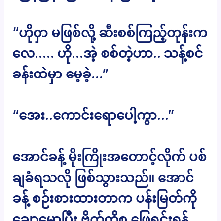
“ဟိုဝှာ မဖြစ်လို့ ဆီးစစ်ကြည့်တုန်းက
လေ….. ဟို…အဲ့ စစ်တဲ့ဟာ.. သန့်စင်
ခန်းထဲမှာ မေ့ခဲ့…”
“အေး..ကောင်းရောပေါ့ကွာ…”
အောင်ခန့် မိုးကြိုးအတောင့်လိုက် ပစ်
ချခံရသလို ဖြစ်သွားသည်။ အောင်
ခန့် စဉ်းစားထားတာက ပန်းမြတ်ကို
ချော့မော့ပြီး ဗိုက်ကိစ္စ ဖြေရှင်းရန်