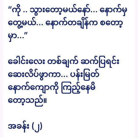
“ကို .. သွားတော့မယ်နော်… နောက်မှ
တွေ့မယ်… နောက်တချိန်က စတော့
မှာ…”
ခေါင်းလေး တစ်ချက် ဆက်ပြရင်း
ဆေးလိပ်ဖွာကာ… ပန်းမြတ်
နောက်ကျောကို ကြည့်နေမိ
တော့သည်။
အခန်း (၂)