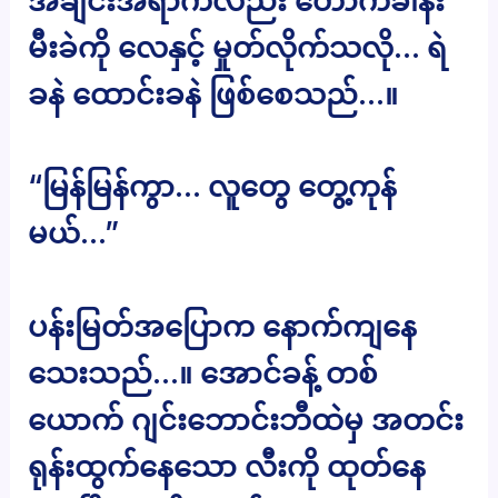
အချင်းအရာကလည်း တောက်ခါနီး
မီးခဲကို လေနှင့် မှုတ်လိုက်သလို… ရဲ
ခနဲ ထောင်းခနဲ ဖြစ်စေသည်…။
“မြန်မြန်ကွာ… လူတွေ တွေ့ကုန်
မယ်…”
ပန်းမြတ်အပြောက နောက်ကျနေ
သေးသည်…။ အောင်ခန့် တစ်
ယောက် ဂျင်းဘောင်းဘီထဲမှ အတင်း
ရုန်းထွက်နေသော လီးကို ထုတ်နေ