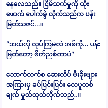
နေလေသည်။ ငြိမ်သက်မှုကို ထိုး
ဖောက် ပေါက်ခွဲ လိုက်သည်က ပန်း
မြတ်သဇင်…။
“ဘယ်လို လုပ်ကြမလဲ အစ်ကို… ပန်း
မြတ်တော့ စိတ်ညစ်တာပဲ”
သောက်လက်စ ဆေးလိပ် မီးခိုးများ
အကြားမှ ခပ်ပြင်းပြင်း လေပူတစ်
ချက် မှုတ်ထုတ်လိုက်သည်..။