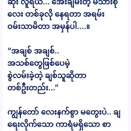
ဆုံး လူရယ်… အေးချမ်းတဲ့ မိသားစု
လေး တစ်ခုလို နေရတာ အရမ်း
ဝမ်းသာမိတာ အမှန်ပါ….။
“အချစ် အချစ်..
အသစ်တွေဖြစ်ပေမဲ့
စွဲလမ်းခဲ့တဲ့ ချစ်သူဆိုတာ
တစ်ဦးတည်း…”
ကျွန်တော် လေးနက်စွာ မတွေးပဲ.. ချ
ရေးလိုက်သော ကာရံမရှိသော စာ