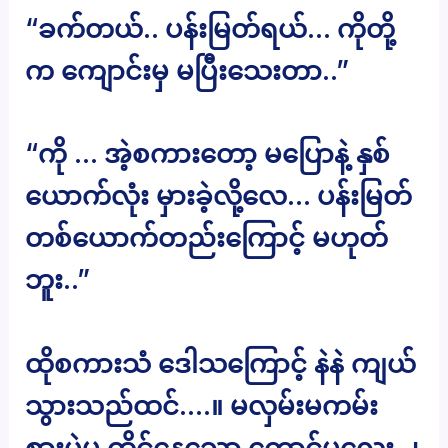
“ခက်တယ်.. ပန်းမြတ်ရယ်… ကိုတို့
က ကျောင်းမှ မပြီးသေးတာ..”
“ကို … အဲ့စကားတော့ မပြောနဲ့ နှစ်
ယောက်လုံး မှားခဲ့လို့လေ… ပန်းမြတ်
တစ်ယောက်တည်းကြောင့် မဟုတ်
ဘူး..”
ထိုစကားသံ ဒေါသကြောင့် နဲနဲ ကျယ်
သွားသည်ထင်….။ မလှမ်းမကမ်း
စားပွဲမှ ထိုင်နေသော ကောင်မလေး ၂