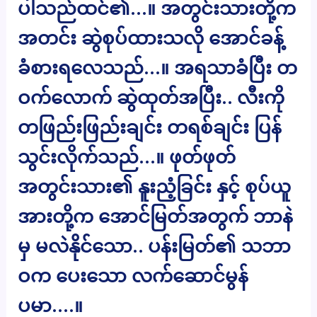
ပါသည်ထင်၏…။ အတွင်းသားတို့က
အတင်း ဆွဲစုပ်ထားသလို အောင်ခန့်
ခံစားရလေသည်…။ အရသာခံပြီး တ
ဝက်လောက် ဆွဲထုတ်အပြီး.. လီးကို
တဖြည်းဖြည်းချင်း တရစ်ချင်း ပြန်
သွင်းလိုက်သည်…။ ဖုတ်ဖုတ်
အတွင်းသား၏ နူးညံ့ခြင်း နှင့် စုပ်ယူ
အားတို့က အောင်မြတ်အတွက် ဘာနဲ
မှ မလဲနိုင်သော.. ပန်းမြတ်၏ သဘာ
ဝက ပေးသော လက်ဆောင်မွန်
ပမာ….။