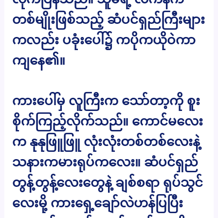
တစ်မျိုးဖြစ်သည့် ဆံပင်ရှည်ကြီးများ
ကလည်း ပခုံးပေါ်၌ ကပိုကယိုဝဲကာ
ကျနေ၏။
ကားပေါ်မှ လူကြီးက သော်တာ့ကို စူး
စိုက်ကြည့်လိုက်သည်။ ကောင်မလေး
က နုနုဖြူဖြူ လုံးလုံးတစ်တစ်လေးနဲ့
သနားကမားရုပ်ကလေး။ ဆံပင်ရှည်
တွန့်တွန့်လေးတွေနဲ့ ချစ်စရာ ရုပ်သွင်
လေးမို့ ကားရှေ့ချော်လဲဟန်ပြပြီး