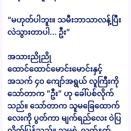
“မဟုတ်ပါဘူး။ သမီးဘာသာလန့်ပြီး
လဲသွားတာပါ… ဦး”
အသားညိုညို
ထောင်ထောင်မောင်းမောင်းနှင့်
အသက် ၄၀ ကျော်အရွယ် လူကြီးကို
သော်တာက ”ဦး” ဟု ခေါ်ပစ်လိုက်
သည်။ သော်တာက သူမခြေထောက်
လေးကို ပွတ်ကာ မျက်ရည်လေး ဝဲပြ
လိုက်ပြန်သည်။ သူမရဲ့ လက်နက်