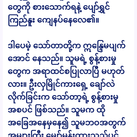
တွေကို စားသောက်ရနဲ့ ပျော်ရွှင်
ကြည်နူး ကျေနပ်နေလေ၏။
ဒါပေမဲ့ သော်တာတို့က ဣန္ဒြေမပျက်
အောင် နေသည်။ သူမရဲ့ စွန့်စားမှု
တွေက အရာထင်စပြုလာပြီ မဟုတ်
လား။ ဦးလှမြိုင်ကားရှေ့ ချော်လဲ
လိုက်ခြင်းက သော်တာ့ရဲ့ စွန့်စားမှု
အစပင် ဖြစ်သည်။ သူမက ထို
အခြေအနေမှနေ၍ သူမဘဝအတွက်
အများကြီး မျှော်မှန်းထားသည်ပင်