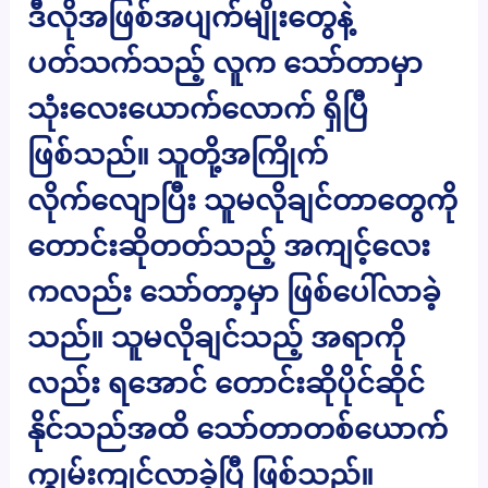
ဒီလိုအဖြစ်အပျက်မျိုးတွေနဲ့
ပတ်သက်သည့် လူက သော်တာမှာ
သုံးလေးယောက်လောက် ရှိပြီ
ဖြစ်သည်။ သူတို့အကြိုက်
လိုက်လျောပြီး သူမလိုချင်တာတွေကို
တောင်းဆိုတတ်သည့် အကျင့်လေး
ကလည်း သော်တာ့မှာ ဖြစ်ပေါ်လာခဲ့
သည်။ သူမလိုချင်သည့် အရာကို
လည်း ရအောင် တောင်းဆိုပိုင်ဆိုင်
နိုင်သည်အထိ သော်တာတစ်ယောက်
ကျွမ်းကျင်လာခဲ့ပြီ ဖြစ်သည်။