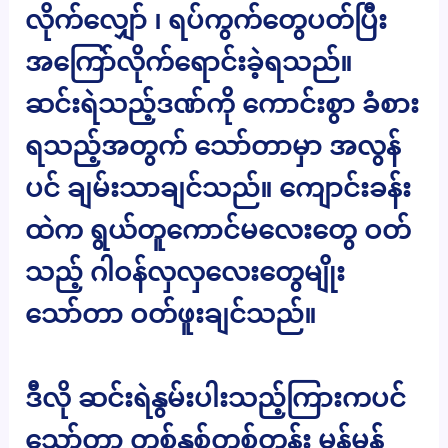
လိုက်လျှော် ၊ ရပ်ကွက်တွေပတ်ပြီး
အကြော်လိုက်ရောင်းခဲ့ရသည်။
ဆင်းရဲသည့်ဒဏ်ကို ကောင်းစွာ ခံစား
ရသည့်အတွက် သော်တာမှာ အလွန်
ပင် ချမ်းသာချင်သည်။ ကျောင်းခန်း
ထဲက ရွယ်တူကောင်မလေးတွေ ဝတ်
သည့် ဂါဝန်လှလှလေးတွေမျိုး
သော်တာ ဝတ်ဖူးချင်သည်။
ဒီလို ဆင်းရဲနွမ်းပါးသည့်ကြားကပင်
သော်တာ တစ်နှစ်တစ်တန်း မှန်မှန်