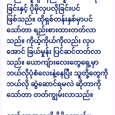
ခြင်းနှင့် ပိုမိုလှပလိုခြင်းပင်
ဖြစ်သည်။ ထိုရှစ်တန်းနှစ်မှာပင်
သော်တာ ရည်းစားထားတတ်လာ
သည်။ ကိုယ့်ကိုယ်ကိုလည်း လှပ
အောင် ခြယ်မှုန်း ပြင်ဆင်တတ်လာ
သည်။ ယောကျ်ားလေးတွေရှေ့မှာ
ဘယ်လိုပုံစံလေးနဲ့နေပြီး သူတို့တွေကို
ဘယ်လို ဆွဲဆောင်ရမလဲ ဆိုတာကို
သော်တာ တတ်ကျွမ်းလာသည်။