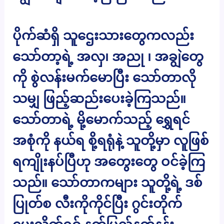
ပိုက်ဆံရှိ သူဌေးသားတွေကလည်း
သော်တာ့ရဲ့ အလှ၊ အညု ၊ အချွဲတွေ
ကို စွဲလန်းမက်မောပြီး သော်တာလို
သမျှ ဖြည့်ဆည်းပေးခဲ့ကြသည်။
သော်တာရဲ့ မို့မောက်သည့် ရွှေရင်
အစုံကို နယ်ရ စို့ရရုံနဲ့ သူတို့မှာ လူဖြစ်
ရကျိုးနပ်ပြီဟု အတွေးတွေ ဝင်ခဲ့ကြ
သည်။ သော်တာကများ သူတို့ရဲ့ ဒစ်
ပြုတ်စ လီးကိုကိုင်ပြီး ဂွင်းတိုက်