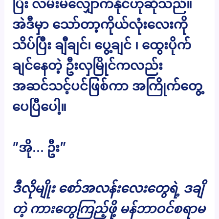
ပြီး လမ်းမလျှောက်နိုင်ဟုဆိုသည်။
အဲဒီမှာ သော်တာ့ကိုယ်လုံးလေးကို
သိပ်ပြီး ချီချင်၊ ပွေ့ချင် ၊ ထွေးပိုက်
ချင်နေတဲ့ ဦးလှမြိုင်ကလည်း
အဆင်သင့်ပင်ဖြစ်ကာ အကြိုက်တွေ့
ပေပြီပေါ့။
”အို… ဦး”
ဒီလိုမျိုး စော်အလန်းလေးတွေရဲ့ ဒချိ
တဲ့ ကားတွေကြည့်ဖို့ မန်ဘာဝင်စရာမ