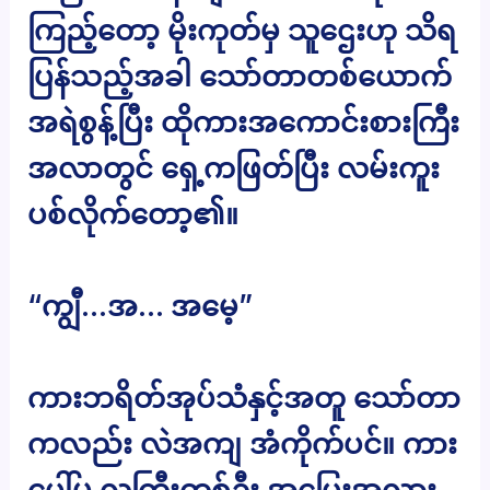
ကြည့်တော့ မိုးကုတ်မှ သူဌေးဟု သိရ
ပြန်သည့်အခါ သော်တာတစ်ယောက်
အရဲစွန့်ပြီး ထိုကားအကောင်းစားကြီး
အလာတွင် ရှေ့ကဖြတ်ပြီး လမ်းကူး
ပစ်လိုက်တော့၏။
“ကျွီ…အ… အမေ့”
ကားဘရိတ်အုပ်သံနှင့်အတူ သော်တာ
ကလည်း လဲအကျ အံကိုက်ပင်။ ကား
ပေါ်မှ လူကြီးတစ်ဦး အပြေးအလွှား