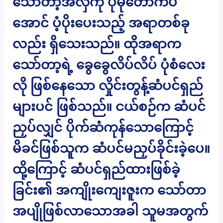
သော်တာ့အလှကို ပိုမိုတောက်ပ
အောင် ပံ့ပိုးပေးသည့် အရာတစ်ခု
လည်း ရှိသေးသည်။ ထိုအရာက
သော်တာ့ရဲ့ ခွေခွေလိပ်လိပ် ပုံစံလေး
လို ဖြစ်နေသော လှိုင်းတွန့်ဆံပင်ရှည်
များပင် ဖြစ်သည်။ ငယ်စဉ်က ဆံပင်
ညှပ်လျှင် ပိုက်ဆံကုန်သောကြောင့်
မိခင်ဖြစ်သူက ဆံပင်မညှပ်ခိုင်းခဲ့ပေ။
ထို့ကြောင့် ဆံပင်ရှည်ထားဖြစ်ခဲ့
ခြင်း၏ အကျိုးကျေးဇူးက သော်တာ
အပျိုဖြစ်လာသောအခါ သူမအတွက်