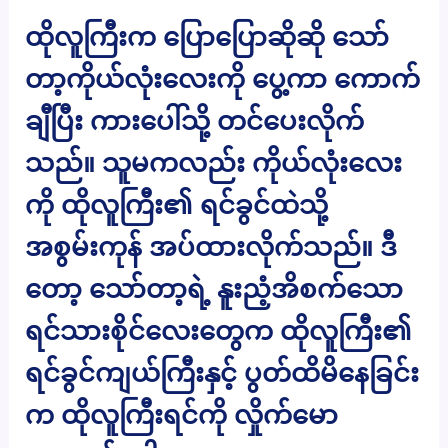
ထိုလူကြီးက ပြောပြောဆိုဆို သော်
တာ့ကိုယ်လုံးလေးကို ပွေ့ကာ ကောက်
ချီပြီး ကားပေါ်သို့ တင်ပေးလိုက်
သည်။ သူမကလည်း ကိုယ်လုံးလေး
ကို ထိုလူကြီး၏ ရင်ခွင်ထဲသို့
အစွမ်းကုန် အပ်ထားလိုက်သည်။ ဒီ
တော့ သော်တာ့ရဲ့ နူးညံ့အိစက်သော
ရင်သားစိုင်လေးတွေက ထိုလူကြီး၏
ရင်ခွင်ကျယ်ကြီးနှင့် ပွတ်ထိမိနေခြင်း
က ထိုလူကြီးရင်ကို လှိုက်မော