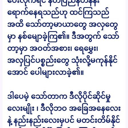
ပေးလိုက်ရင် နတ်ပြည်နတ်နန်း
ရောက်နေရသည်ဟု ထင်ကြသည်
အထိ သော်တာ့မာယာတွေ အလှတွေ
မှာ နစ်မျောခဲ့ကြ၏။ ဒီအတွက် သော်
တာ့မှာ အဝတ်အစား၊ ရေမွှေး၊
အလှပြင်ပစ္စည်းတွေ သုံးလို့မကုန်နိုင်
အောင် ပေါများလာခဲ့၏။
ဒါပေမဲ့ သော်တာက ဒီလိုပိုင်ဆိုင်မှု
လေးမျိုး ၊ ဒီလိုဘဝ အခြေအနေလေး
နဲ့ နည်းနည်းလေးမှပင် မတင်းတိမ်နိုင်