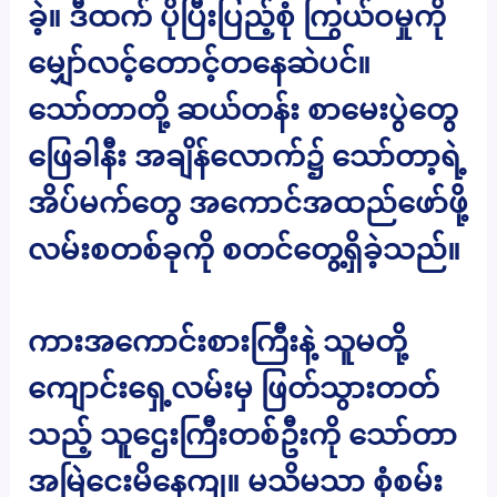
ခဲ့။ ဒီထက် ပိုပြီးပြည့်စုံ ကြွယ်ဝမှုကို
မျှော်လင့်တောင့်တနေဆဲပင်။
သော်တာတို့ ဆယ်တန်း စာမေးပွဲတွေ
ဖြေခါနီး အချိန်လောက်၌ သော်တာ့ရဲ့
အိပ်မက်တွေ အကောင်အထည်ဖော်ဖို့
လမ်းစတစ်ခုကို စတင်တွေ့ရှိခဲ့သည်။
ကားအကောင်းစားကြီးနဲ့ သူမတို့
ကျောင်းရှေ့လမ်းမှ ဖြတ်သွားတတ်
သည့် သူဌေးကြီးတစ်ဦးကို သော်တာ
အမြဲငေးမိနေကျ။ မသိမသာ စုံစမ်း