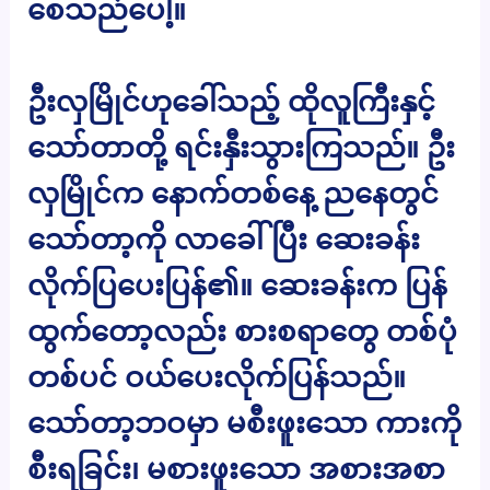
စေသည်ပေါ့။
ဦးလှမြိုင်ဟုခေါ်သည့် ထိုလူကြီးနှင့်
သော်တာတို့ ရင်းနှီးသွားကြသည်။ ဦး
လှမြိုင်က နောက်တစ်နေ့ ညနေတွင်
သော်တာ့ကို လာခေါ်ပြီး ဆေးခန်း
လိုက်ပြပေးပြန်၏။ ဆေးခန်းက ပြန်
ထွက်တော့လည်း စားစရာတွေ တစ်ပုံ
တစ်ပင် ဝယ်ပေးလိုက်ပြန်သည်။
သော်တာ့ဘဝမှာ မစီးဖူးသော ကားကို
စီးရခြင်း၊ မစားဖူးသော အစားအစာ