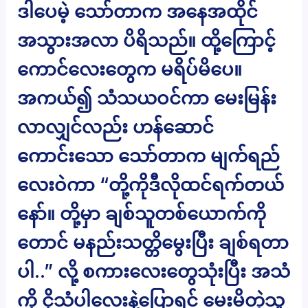
ဒါပေမဲ့ သော်တာက အနေအထိုင်
အသွားအလာ ပိရိသည်။ ထို့ကြောင့်
ကောင်လေးတွေက မရိပ်မိပေ။
အကယ်၍ သံသယဝင်ကာ မေးမြန်း
လာလျှင်လည်း ဟန်ဆောင်
ကောင်းသော သော်တာက မျက်ရည်
လေးဝဲကာ “တို့ကိုဒီလိုထင်ရက်တယ်
နော်။ တို့မှာ ချစ်သူတစ်ယောက်ကို
တောင် မနည်းသတ္တိမွေးပြီး ချစ်ရတာ
ပါ..” လို့ စကားလေးတွေသုံးပြီး အသံ
ကို ငိုသံပါလေးနဲ့ပြောရင် မေးမိတဲ့သူ