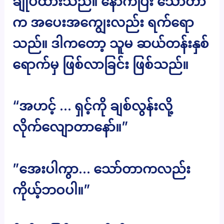
ချုပ်ထားသည်။ နောက်ပြီး သော်တာ
က အပေးအကျွေးလည်း ရက်ရော
သည်။ ဒါကတော့ သူမ ဆယ်တန်းနှစ်
ရောက်မှ ဖြစ်လာခြင်း ဖြစ်သည်။
“အဟင့် … ရှင့်ကို ချစ်လွန်းလို့
လိုက်လျောတာနော်။”
”အေးပါကွာ… သော်တာကလည်း
ကိုယ့်ဘဝပါ။”