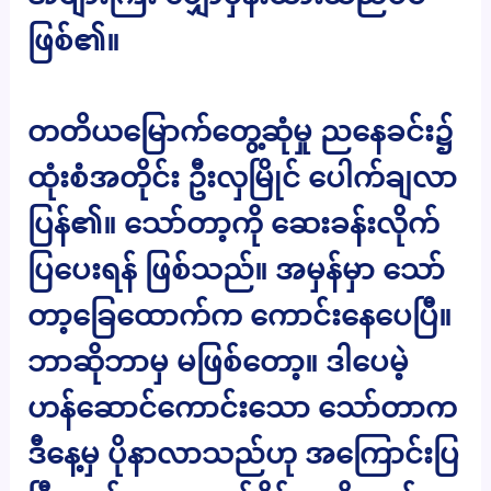
ဖြစ်၏။
တတိယမြောက်တွေ့ဆုံမှု ညနေခင်း၌
ထုံးစံအတိုင်း ဦးလှမြိုင် ပေါက်ချလာ
ပြန်၏။ သော်တာ့ကို ဆေးခန်းလိုက်
ပြပေးရန် ဖြစ်သည်။ အမှန်မှာ သော်
တာ့ခြေထောက်က ကောင်းနေပေပြီ။
ဘာဆိုဘာမှ မဖြစ်တော့။ ဒါပေမဲ့
ဟန်ဆောင်ကောင်းသော သော်တာက
ဒီနေ့မှ ပိုနာလာသည်ဟု အကြောင်းပြ