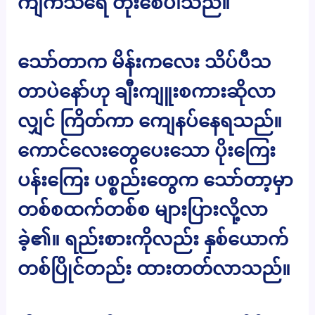
ကျက်သရေ တိုးစေပါသည်။
သော်တာက မိန်းကလေး သိပ်ပီသ
တာပဲနော်ဟု ချီးကျူးစကားဆိုလာ
လျှင် ကြိတ်ကာ ကျေနပ်နေရသည်။
ကောင်လေးတွေပေးသော ပိုးကြေး
ပန်းကြေး ပစ္စည်းတွေက သော်တာ့မှာ
တစ်စထက်တစ်စ များပြားလို့လာ
ခဲ့၏။ ရည်းစားကိုလည်း နှစ်ယောက်
တစ်ပြိုင်တည်း ထားတတ်လာသည်။