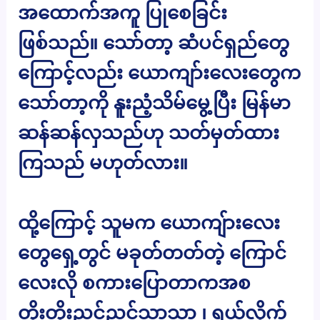
အထောက်အကူ ပြုစေခြင်း
ဖြစ်သည်။ သော်တာ့ ဆံပင်ရှည်တွေ
ကြောင့်လည်း ယောကျာ်းလေးတွေက
သော်တာ့ကို နူးညံ့သိမ်မွေ့ပြီး မြန်မာ
ဆန်ဆန်လှသည်ဟု သတ်မှတ်ထား
ကြသည် မဟုတ်လား။
ထို့ကြောင့် သူမက ယောကျ်ားလေး
တွေရှေ့တွင် မခုတ်တတ်တဲ့ ကြောင်
လေးလို စကားပြောတာကအစ
တိုးတိုးညင်ညင်သာသာ ၊ ရယ်လိုက်