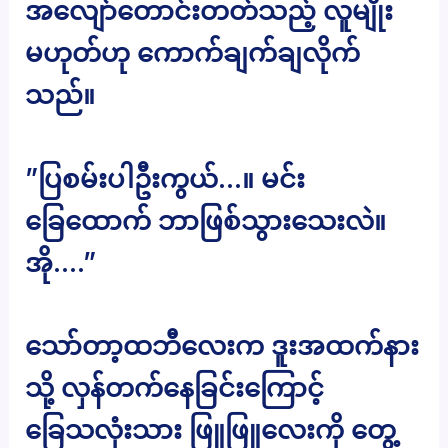
အလျော်တောင်းတတ်သည့် လူမျိုး
မဟုတ်ဟု ကောက်ချက်ချလိုက်
သည်။
”ပြစမ်းပါဦးကွယ်…။ မင်း
ခြေထောက် ဘာဖြစ်သွားသေးလဲ။
အို….”
သော်တာ့ထဘီလေးက ဒူးအထက်နား
သို့ လှန်တက်နေခြင်းကြောင့်
ခြေသလုံးသား ဖြူဖြူလေးကို တွေ့