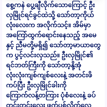
စွေ့ကနဲ ပွေ့ချီလိုက်သောကြောင့် ဦး
လှမြိုင်ရင်ခွင်ထဲသို့ သော်တာ့ကိုယ်
လုံးလေးက အလိုက်သင့်။ အိမ်မှာ
အကြော်ထွက်ရောင်းနေသည့် အမေ
နှင့် ညီမတို့မရှိ၍ သော်တာ့မာယာတွေ
က ပွင့်လင်းလှသည်။ ဦးလှမြိုင်၏
ရင်ဘတ်ကြီးကို သော်တာ့နို့အုံ
လုံးလုံးကျစ်ကျစ်လေးနဲ့ အတင်းဖိ
ကပ်ပြီး ဦးလှမြိုင်ခါးကို
ကြောက်လန့်တကြား ပုံစံလေးနဲ့ ခပ်
တင်းတင်းလေး ဖက်ပစ်လိုက်လေ