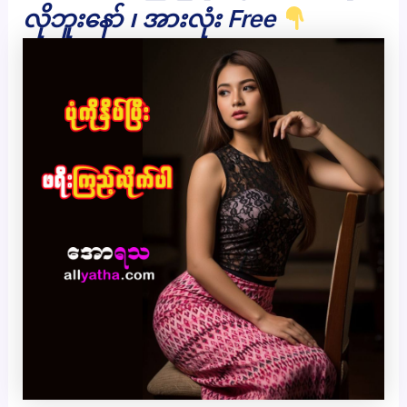
လိုဘူးနော် ၊ အားလုံး Free