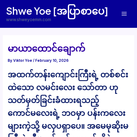
Skip
Shwe Yoe [အပြာစာပေ]
to
Mai
content
www.shweyoemm.com
Men
မာယာထောင်ချောက်
By
Viktor Yoe
/
February 10, 2026
အထက်တန်းကျောင်းကြီးရဲ့ တစ်စင်း
ထဲသော လမင်းလေး သော်တာ ဟု
သတ်မှတ်ခြင်းခံထားရသည့်
ကောင်မလေးရဲ့ ဘဝမှာ ပန်းကလေး
များကဲ့သို့ မလှပရှာပေ။ အမေမုဆိုးမ