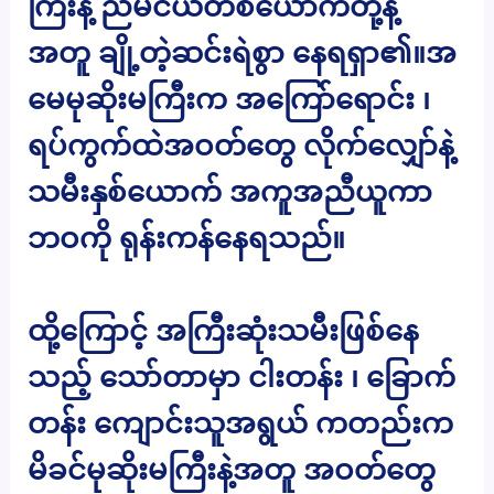
ကြီးနဲ့ ညီမငယ်တစ်ယောက်တို့နဲ့
အတူ ချို့တဲ့ဆင်းရဲစွာ နေရရှာ၏။အ
မေမုဆိုးမကြီးက အကြော်ရောင်း ၊
ရပ်ကွက်ထဲအဝတ်တွေ လိုက်လျှော်နဲ့
သမီးနှစ်ယောက် အကူအညီယူကာ
ဘဝကို ရုန်းကန်နေရသည်။
ထို့ကြောင့် အကြီးဆုံးသမီးဖြစ်နေ
သည့် သော်တာမှာ ငါးတန်း ၊ ခြောက်
တန်း ကျောင်းသူအရွယ် ကတည်းက
မိခင်မုဆိုးမကြီးနဲ့အတူ အဝတ်တွေ