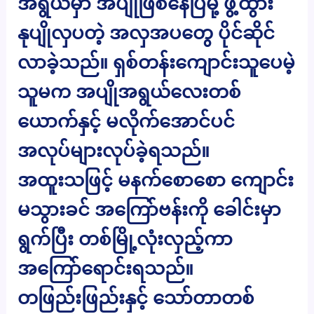
အရွယ်မှာ အပျိုဖြစ်နေပြီမို့ ဖွံ့ထွား
နုပျိုလှပတဲ့ အလှအပတွေ ပိုင်ဆိုင်
လာခဲ့သည်။ ရှစ်တန်းကျောင်းသူပေမဲ့
သူမက အပျိုအရွယ်လေးတစ်
ယောက်နှင့် မလိုက်အောင်ပင်
အလုပ်များလုပ်ခဲ့ရသည်။
အထူးသဖြင့် မနက်စောစော ကျောင်း
မသွားခင် အကြော်ဗန်းကို ခေါင်းမှာ
ရွက်ပြီး တစ်မြို့လုံးလှည့်ကာ
အကြော်ရောင်းရသည်။
တဖြည်းဖြည်းနှင့် သော်တာတစ်