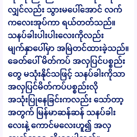
လျှင်လည်း သွားမပေါ်အောင် လက်
ကလေးအုပ်ကာ ရယ်တတ်သည်။
သနပ်ခါးပါးပါးလေးကိုလည်း
မျက်နှာပေါ်မှာ အမြဲတင်ထားခဲ့သည်။
ခေတ်ပေါ် မိတ်ကပ် အလှပြင်ပစ္စည်း
တွေ မသုံးနိုင်သဖြင့် သနပ်ခါးကိုသာ
အလှပြင်မိတ်ကပ်ပစ္စည်းလို
အသုံးပြုနေခြင်းကလည်း သော်တာ့
အတွက် မြန်မာဆန်ဆန် သနပ်ခါး
လေးနဲ့ ကောင်မလေးဟူ၍ အလှ