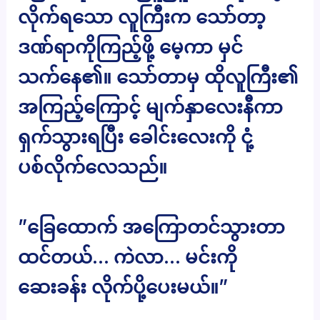
လိုက်ရသော လူကြီးက သော်တာ့
ဒဏ်ရာကိုကြည့်ဖို့ မေ့ကာ မှင်
သက်နေ၏။ သော်တာမှ ထိုလူကြီး၏
အကြည့်ကြောင့် မျက်နှာလေးနီကာ
ရှက်သွားရပြီး ခေါင်းလေးကို ငုံ့
ပစ်လိုက်လေသည်။
”ခြေထောက် အကြောတင်သွားတာ
ထင်တယ်… ကဲလာ… မင်းကို
ဆေးခန်း လိုက်ပို့ပေးမယ်။”