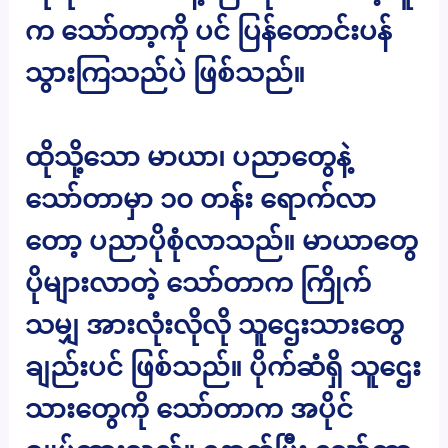
က သော်တာ့ကို ပင် ပြန်တောင်းပန်
သွားကြသည်ပဲ ဖြစ်သည်။
ထိုသို့သော မာယာ၊ ပညာတွေနဲ့
သော်တာမှာ ၁၀ တန်း ရောက်လာ
တော့ ပညာပိုစုံလာသည်။ မာယာတွေ
ပိုများလာတဲ့ သော်တာက ကြိုက်
သမျှ အားလုံးလိုလို သူဌေးသားတွေ
ချည်းပင် ဖြစ်သည်။ ပိုက်ဆံရှိ သူဌေး
သားတွေကို သော်တာက အပိုင်