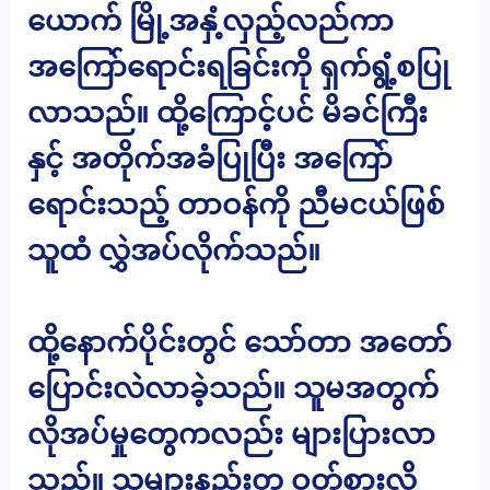
ယောက် မြို့အနှံ့လှည့်လည်ကာ
အကြော်ရောင်းရခြင်းကို ရှက်ရွံ့စပြု
လာသည်။ ထို့ကြောင့်ပင် မိခင်ကြီး
နှင့် အတိုက်အခံပြုပြီး အကြော်
ရောင်းသည့် တာဝန်ကို ညီမငယ်ဖြစ်
သူထံ လွှဲအပ်လိုက်သည်။
ထို့နောက်ပိုင်းတွင် သော်တာ အတော်
ပြောင်းလဲလာခဲ့သည်။ သူမအတွက်
လိုအပ်မှုတွေကလည်း များပြားလာ
သည်။ သူများနည်းတူ ဝတ်စားလို