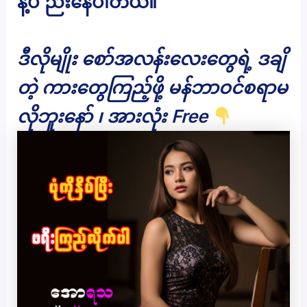
နဲ့ပဲ ညီးနေပါတယ်။
ဒီလိုမျိုး စော်အလန်းလေးတွေရဲ့ ဒချိ
တဲ့ ကားတွေကြည့်ဖို့ မန်ဘာဝင်စရာမ
လိုဘူးနော် ၊ အားလုံး Free