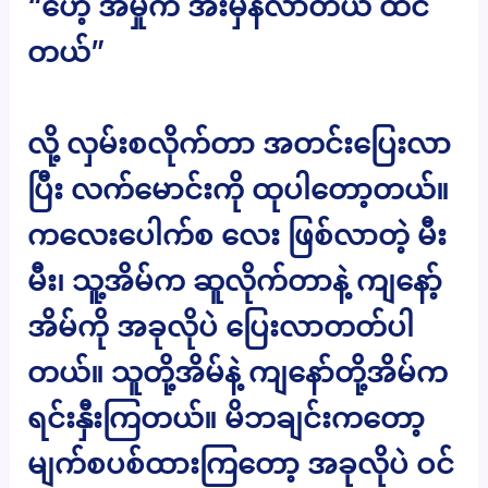
“ဟေ့ အမှိုက် အီးမှန်လာတယ် ထင်
တယ်”
လို့ လှမ်းစလိုက်တာ အတင်းပြေးလာ
ပြီး လက်မောင်းကို ထုပါတော့တယ်။
ကလေးပေါက်စ လေး ဖြစ်လာတဲ့ မီး
မီး၊ သူ့အိမ်က ဆူလိုက်တာနဲ့ ကျနော့်
အိမ်ကို အခုလိုပဲ ပြေးလာတတ်ပါ
တယ်။ သူတို့အိမ်နဲ့ ကျနော်တို့အိမ်က
ရင်းနှီးကြတယ်။ မိဘချင်းကတော့
မျက်စပစ်ထားကြတော့ အခုလိုပဲ ဝင်