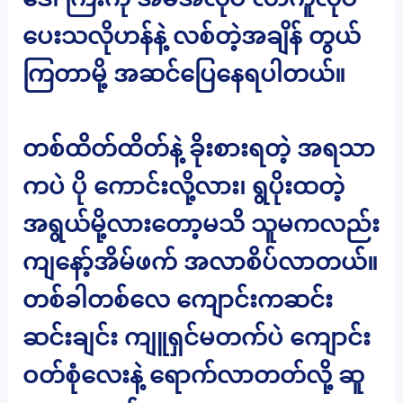
ပေးသလိုဟန်နဲ့ လစ်တဲ့အချိန် တွယ်
ကြတာမို့ အဆင်ပြေနေရပါတယ်။
တစ်ထိတ်ထိတ်နဲ့ ခိုးစားရတဲ့ အရသာ
ကပဲ ပို ကောင်းလို့လား၊ ရွပိုးထတဲ့
အရွယ်မို့လားတော့မသိ သူမကလည်း
ကျနော့်အိမ်ဖက် အလာစိပ်လာတယ်။
တစ်ခါတစ်လေ ကျောင်းကဆင်း
ဆင်းချင်း ကျူရှင်မတက်ပဲ ကျောင်း
ဝတ်စုံလေးနဲ့ ရောက်လာတတ်လို့ ဆူ