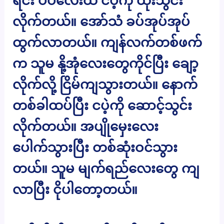
ရင်း ပိပိလေးထဲ ငပဲ့ကို ထိုးသွင်း
လိုက်တယ်။ အော်သံ ခပ်အုပ်အုပ်
ထွက်လာတယ်။ ကျန်လက်တစ်ဖက်
က သူမ နို့အုံလေးတွေကိုင်ပြီး ချော့
လိုက်လို့ ငြိမ်ကျသွားတယ်။ နောက်
တစ်ခါထပ်ပြီး ငပဲ့ကို ဆောင့်သွင်း
လိုက်တယ်။ အပျိုမှေးလေး
ပေါက်သွားပြီး တစ်ဆုံးဝင်သွား
တယ်။ သူမ မျက်ရည်လေးတွေ ကျ
လာပြီး ငိုပါတော့တယ်။