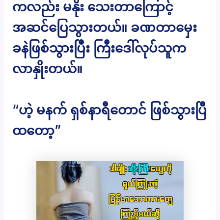
ကလည်း မနိုး သေးတာကြောင့်
အဆင်ပြေသွားတယ်။ ခဏတာမှေး
ခနဲဖြစ်သွားပြီး ကြီးဒေါ်လုပ်သူက
လာနှိုးတယ်။
“ဟဲ့ မနက် ရှစ်နာရီတောင် ဖြစ်သွားပြီ
ထတော့”