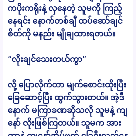
ကပိုးကရိုးနဲ့ လှနေတဲ့ သူမကို ကြည့်
နေရင်း နောက်တစ်ချီ ထပ်ဆော်ချင်
စိတ်ကို မနည်း မျိုချထားရတယ်။
“လိုးချင်သေးတယ်ကွာ”
လို့ ပြောလိုက်တာ မျက်စောင်းထိုးပြီး
ခြေဆောင့်ပြီး ထွက်သွားတယ်။ အဲ့ဒီ
နောက် မကြာခဏဆိုသလို သူမနဲ့ ကျ
နော် လိုးဖြစ်ကြတယ်။ သူမက အား
တာနဲ့ ကျနော့်အိမ်ဖက် ခြေဦးလှည့်နေ