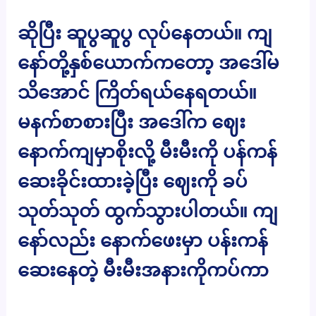
ဆိုပြီး ဆူပွဆူပွ လုပ်နေတယ်။ ကျ
နော်တို့နှစ်ယောက်ကတော့ အဒေါ်မ
သိအောင် ကြိတ်ရယ်နေရတယ်။
မနက်စာစားပြီး အဒေါ်က ဈေး
နောက်ကျမှာစိုးလို့ မီးမီးကို ပန်ကန်
ဆေးခိုင်းထားခဲ့ပြီး ဈေးကို ခပ်
သုတ်သုတ် ထွက်သွားပါတယ်။ ကျ
နော်လည်း နောက်ဖေးမှာ ပန်းကန်
ဆေးနေတဲ့ မီးမီးအနားကိုကပ်ကာ