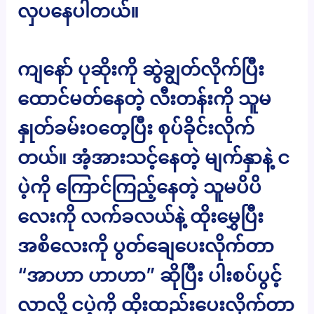
လှပနေပါတယ်။
ကျနော် ပုဆိုးကို ဆွဲချွတ်လိုက်ပြီး
ထောင်မတ်နေတဲ့ လီးတန်းကို သူမ
နှုတ်ခမ်းဝတေ့ပြီး စုပ်ခိုင်းလိုက်
တယ်။ အံ့အားသင့်နေတဲ့ မျက်နှာနဲ့ င
ပဲ့ကို ကြောင်ကြည့်နေတဲ့ သူမပိပိ
လေးကို လက်ခလယ်နဲ့ ထိုးမွှေပြီး
အစိလေးကို ပွတ်ချေပေးလိုက်တာ
“အာဟာ ဟာဟာ” ဆိုပြီး ပါးစပ်ပွင့်
လာလို့ ငပဲ့ကို ထိုးထည်းပေးလိုက်တာ