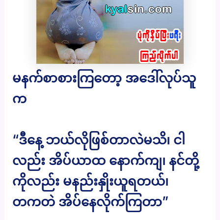
မနက်စာစားကြတော့ အဒေါ်လုပ်သူ
က
“ဒီနေ့ ဘယ်လိုဖြစ်တာလဲမသိ၊ ငါ
လည်း အိပ်ယာထ နောက်ကျ၊ နင်တို့
ကိုလည်း မနည်းနှိုးယူရတယ်၊
တကတဲ အိပ်နေလိုက်ကြတာ”