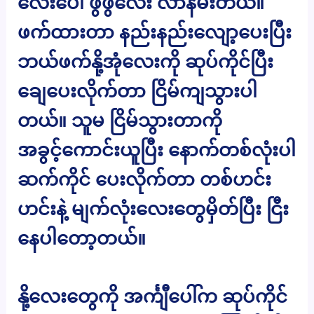
လေးပေါ် ဖွဖွလေး လာနမ်းတယ်။
ဖက်ထားတာ နည်းနည်းလျော့ပေးပြီး
ဘယ်ဖက်နို့အုံလေးကို ဆုပ်ကိုင်ပြီး
ချေပေးလိုက်တာ ငြိမ်ကျသွားပါ
တယ်။ သူမ ငြိမ်သွားတာကို
အခွင့်ကောင်းယူပြီး နောက်တစ်လုံးပါ
ဆက်ကိုင် ပေးလိုက်တာ တစ်ဟင်း
ဟင်းနဲ့ မျက်လုံးလေးတွေမှိတ်ပြီး ငြီး
နေပါတော့တယ်။
နို့လေးတွေကို အင်္ကျီပေါ်က ဆုပ်ကိုင်