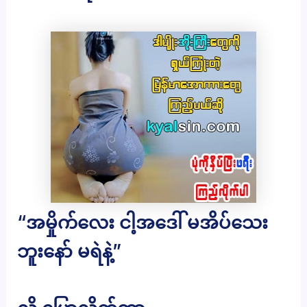
“အမှိုက်လေး ငါ့အဒေါ် မအိပ်သေး
ဘူးနော် မရဲနဲ့”