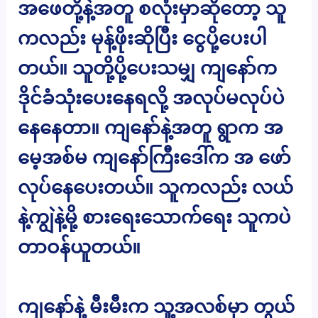
အဖေတို့နဲ့အတူ စလုံးမှာဆိုတော့ သူ
ကလည်း မုန့်ဖိုးဆိုပြီး ငွေပို့ပေးပါ
တယ်။ သူတို့ပို့ပေးသမျှ ကျနော်က
ဒိုင်ခံသုံးပေးနေရလို့ အလုပ်မလုပ်ပဲ
နေနေတာ။ ကျနော်နဲ့အတူ ရွာက အ
မေ့အစ်မ ကျနော်ကြီးဒေါ်က အ ဖော်
လုပ်နေပေးတယ်။ သူကလည်း လယ်
နဲ့ကျွဲနဲ့မို့ စားရေးသောက်ရေး သူကပဲ
တာဝန်ယူတယ်။
ကျနော်နဲ့ မီးမီးက သူ့အလစ်မှာ တွယ်