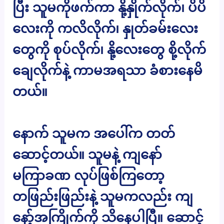
ပြီး သူမကိုဖက်ကာ နို့နှိုက်လိုက်၊ ပိပိ
လေးကို ကလိလိုက်၊ နှုတ်ခမ်းလေး
တွေကို စုပ်လိုက်၊ နို့လေးတွေ စို့လိုက်
ချေလိုက်နဲ့ ကာမအရသာ ခံစားနေမိ
တယ်။
နောက် သူမက အပေါ်က တတ်
ဆောင့်တယ်။ သူမနဲ့ ကျနော်
မကြာခဏ လုပ်ဖြစ်ကြတော့
တဖြည်းဖြည်းနဲ့ သူမကလည်း ကျ
နော့်အကြိုက်ကို သိနေပါပြီ။ ဆောင့်