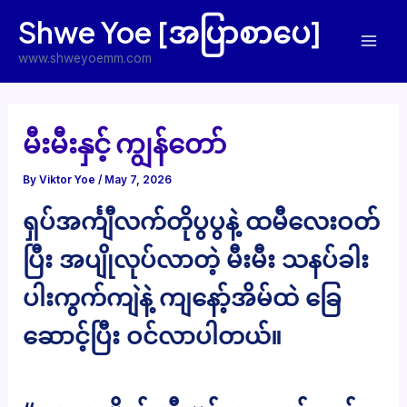
Skip
Shwe Yoe [အပြာစာပေ]
to
Mai
content
www.shweyoemm.com
Men
မီးမီးနှင့် ကျွန်တော်
By
Viktor Yoe
/
May 7, 2026
ရှပ်အင်္ကျီလက်တိုပွပွနဲ့ ထမီလေးဝတ်
ပြီး အပျိုလုပ်လာတဲ့ မီးမီး သနပ်ခါး
ပါးကွက်ကျဲနဲ့ ကျနော့်အိမ်ထဲ ခြေ
ဆောင့်ပြီး ဝင်လာပါတယ်။