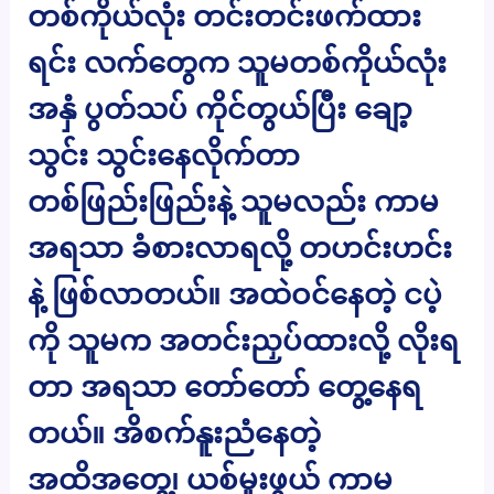
တစ်ကိုယ်လုံး တင်းတင်းဖက်ထား
ရင်း လက်တွေက သူမတစ်ကိုယ်လုံး
အနှံ ပွတ်သပ် ကိုင်တွယ်ပြီး ချော့
သွင်း သွင်းနေလိုက်တာ
တစ်ဖြည်းဖြည်းနဲ့ သူမလည်း ကာမ
အရသာ ခံစားလာရလို့ တဟင်းဟင်း
နဲ့ ဖြစ်လာတယ်။ အထဲဝင်နေတဲ့ ငပဲ့
ကို သူမက အတင်းညှပ်ထားလို့ လိုးရ
တာ အရသာ တော်တော် တွေ့နေရ
တယ်။ အိစက်နူးညံနေတဲ့
အထိအတွေ့၊ ယစ်မူးဖွယ် ကာမ