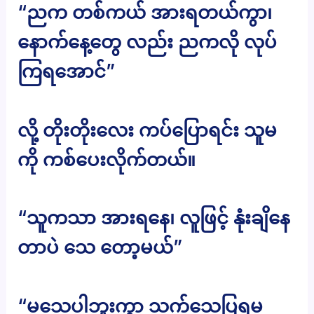
“ညက တစ်ကယ် အားရတယ်ကွာ၊
နောက်နေ့တွေ လည်း ညကလို လုပ်
ကြရအောင်”
လို့ တိုးတိုးလေး ကပ်ပြောရင်း သူမ
ကို ကစ်ပေးလိုက်တယ်။
“သူကသာ အားရနေ၊ လူဖြင့် နုံးချိနေ
တာပဲ သေ တော့မယ်”
“မသေပါဘူးကွာ သက်သေပြရမ