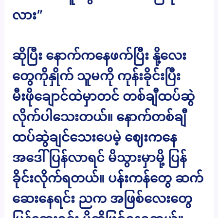
လား”
ဆိုပြီး နောက်ကနေဖက်ပြီး နို့လေး
တွေကိုနှိုက် သူမကို ကုန်းခိုင်းပြီး
မီးဖိုချောင်ထဲမှာတင် တစ်ချီထပ်ဆွဲ
လိုက်ပါသေးတယ်။ နောက်တစ်ချီ
ထပ်ဆွဲချင်သေးပေမဲ့ ဈေးကနေ
အဒေါ်ပြန်လာရင် မိသွားမှာမို့ ပြန်
ခိုင်းလိုက်ရတယ်။ ပန်းကန်တွေ ဆက်
ဆေးနေရင်း ညက အဖြစ်လေးတွေ