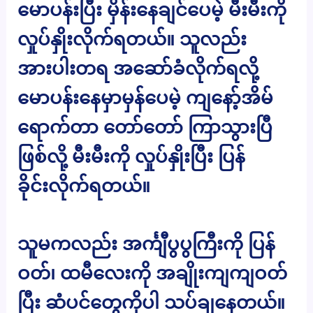
မောပန်းပြီး မှိန်းနေချင်ပေမဲ့ မီးမီးကို
လှုပ်နှိုးလိုက်ရတယ်။ သူလည်း
အားပါးတရ အဆော်ခံလိုက်ရလို့
မောပန်းနေမှာမှန်ပေမဲ့ ကျနော့်အိမ်
ရောက်တာ တော်တော် ကြာသွားပြီ
ဖြစ်လို့ မီးမီးကို လှုပ်နှိုးပြီး ပြန်
ခိုင်းလိုက်ရတယ်။
သူမကလည်း အင်္ကျီပွပွကြီးကို ပြန်
ဝတ်၊ ထမီလေးကို အချိုးကျကျဝတ်
ပြီး ဆံပင်တွေကိုပါ သပ်ချနေတယ်။