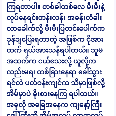
ကြရတာပါ။ တစ်ခါတစ်လေ မီးမီးနဲ့
လုပ်နေရင်းတန်းလန်း အခန်းတံခါး
လာခေါက်လို့ မီးမီးပြတင်းပေါက်က
ခုန်ချပြေးရတာတဲ့ အဖြစ်က ငိုအား
ထက် ရယ်အားသန်ရပါတယ်။ သူမ
အသက်က ငယ်သေးလို့ ယူလို့က
လည်းမရ၊ တစ်ခြားနေရာ ခေါ်သွား
ရင်လဲ ပတ်ဝန်းကျင်က သိမှာဖြစ်လို့
အိမ်မှာပဲ ခိုးစားနေကြ ရပါတယ်။
အခုလို အခြေအနေက ကျနော့်ကြီး
ဒေါ်ကြီးကို အိမ်အလုပ် လာကူလုပ်