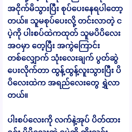
အငိုက်မိသွားပြီး စုပ်ပေးနေရပါတော့
တယ်။ သူမစုပ်ပေးလို့ တင်းလာတဲ့ င
ပဲ့ကို ပါးစပ်ထဲကထုတ် သူမပိပိလေး
အဝမှာ တေ့ပြီး အကွဲကြောင်း
တစ်လျှောက် သုံးလေးချက် ပွတ်ဆွဲ
ပေးလိုက်တာ ထွန့်ထွန့်လူးသွားပြီး ပိ
ပိလေးထဲက အရည်လေးတွေ ရွှဲလာ
တယ်။
ပါးစပ်လေးကို လက်နဲ့အုပ် ပိတ်ထား