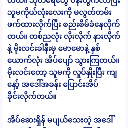
တယ်။ သုတ်ရေတွေ ပန်းထွက်လာပြီး
သူမကိုယ်လုံးလေးကို မလွတ်တမ်း
ဖက်ထားလိုက်ပြီး စည်းစိမ်ခံနေလိုက်
တယ်။ တစ်ညလုံး လိုးလိုက် နားလိုက်
နဲ့ မိုးလင်းခါနီးမှ မောမောနဲ့ နှစ်
ယောက်လုံး အိပ်ပျော် သွားကြတယ်။
မိုးလင်းတော့ သူမကို လှုပ်နှိုးပြီး ကျ
နော့် အဒေါ်အခန်း ပြောင်းအိပ်
ခိုင်းလိုက်တယ်။
အိပ်ဆေးရှိန် မပျယ်သေးတဲ့ အဒေါ်