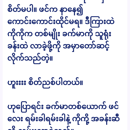
စိတ်မပါ။ ဖင်က နာနေ၍
ကောင်းကောင်းထိုင်မရ။ ဒီကြားထဲ
ကိုကိုက တစ်မျိုး ခက်မာကို သူရုံး
ခန်းထဲ လာခဲ့ဖို့ကို အမှာတော်ဆင့်
လိုက်သည်တဲ့။
ဟူးးးး စိတ်ညစ်ပါတယ်။
ဟုပြောရင်း ခက်မာတစ်ယောက် ဖင်
လေး ရမ်းခါရမ်းခါနဲ့ ကိုကို့ အခန်းဆီ