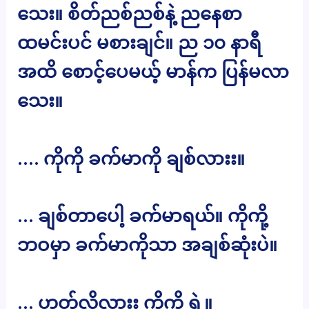
သေး။ စိတ်ညစ်ညစ်နဲ့ ညနေစာ
ထမင်းပင် မစားချင်။ ည ၁၀ နာရီ
အထိ စောင့်ပေမယ့် မာန်က ပြန်မလာ
သေး။
…. ကိုကို ခက်မာကို ချစ်လားး။
… ချစ်တာပေါ့ ခက်မာရယ်။ ကိုကို့
ဘဝမှာ ခက်မာကိုသာ အချစ်ဆုံးပဲ။
… ဟုတ်လို့လားး ကိုကို ရဲ့။