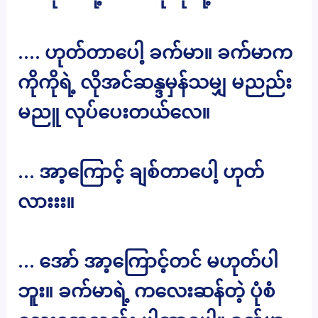
…. ဟုတ်တာပေါ့ ခက်မာ။ ခက်မာက
ကိုကိုရဲ့ လိုအင်ဆန္ဒမှန်သမျှ မညည်း
မညူ လုပ်ပေးတယ်လေ။
… အာ့ကြောင့် ချစ်တာပေါ့ ဟုတ်
လားးး။
… အော် အာ့ကြောင့်တင် မဟုတ်ပါ
ဘူး။ ခက်မာရဲ့ ကလေးဆန်တဲ့ ပုံစံ