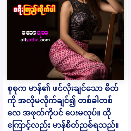
စုစုက မာန်၏ ဖင်လိုးချင်သော စိတ်
ကို အလိုမလိုက်ချင်၍ တစ်ခါတစ်
လေ အဖုတ်ကိုပင် ပေးမလုပ်။ ထို
ကြောင့်လည်း မာန်စိတ်ညစ်ရသည်။