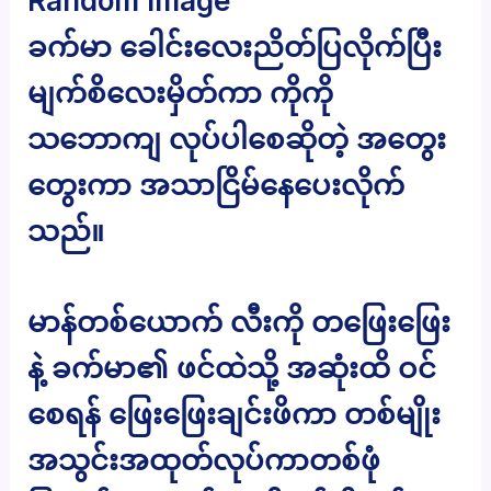
Random Image
ခက်မာ ခေါင်းလေးညိတ်ပြလိုက်ပြီး
မျက်စိလေးမှိတ်ကာ ကိုကို
သဘောကျ လုပ်ပါစေဆိုတဲ့ အတွေး
တွေးကာ အသာငြိမ်နေပေးလိုက်
သည်။
မာန်တစ်ယောက် လီးကို တဖြေးဖြေး
နဲ့ ခက်မာ၏ ဖင်ထဲသို့ အဆုံးထိ ဝင်
စေရန် ဖြေးဖြေးချင်းဖိကာ တစ်မျိုး
အသွင်းအထုတ်လုပ်ကာတစ်ဖုံ