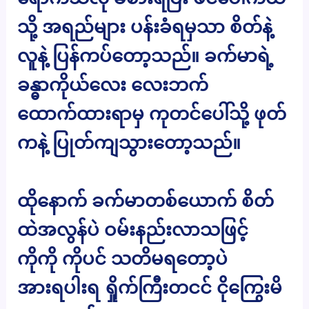
သို့ အရည်များ ပန်းခံရမှသာ စိတ်နဲ့
လူနဲ့ ပြန်ကပ်တော့သည်။ ခက်မာရဲ့
ခန္ဓာကိုယ်လေး လေးဘက်
ထောက်ထားရာမှ ကုတင်ပေါ်သို့ ဖုတ်
ကနဲ့ ပြုတ်ကျသွားတော့သည်။
ထိုနောက် ခက်မာတစ်ယောက် စိတ်
ထဲအလွန်ပဲ ဝမ်းနည်းလာသဖြင့်
ကိုကို ကိုပင် သတိမရတော့ပဲ
အားရပါးရ ရှိုက်ကြီးတငင် ငိုကြွေးမိ