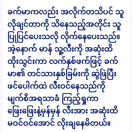
ခက်မာကလည်း အလိုက်တသိပင် သူ
လိုချင်တာကို သိနေသည့်အတိုင်း သူ
ပြုပြင်ပေးသလို လိုက်နေပေးသည်။
အဲ့နောက် မာန် သူ့လီးကို အဆုံးထိ
ထိုးသွင်းကာ လက်နှစ်ဖက်ဖြင့် ခက်
မာ၏ တင်သားနှစ်ခြမ်းကို ဆွဲဖြဲပြီး
ဖင်ပေါက်ထဲ လီးဝင်နေသည်ကို
မျက်စိအရသာခံ ကြည့်ရှုကာ
ဖြေးဖြေးနဲ့မှန်မှန် လီးအား အဆုံးထိ
မဝင်ဝင်အောင် လိုးချနေမိတယ်။