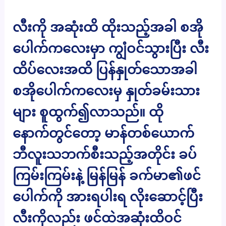
လီးကို အဆုံးထိ ထိုးသည့်အခါ စအို
ပေါက်ကလေးမှာ ကျွံဝင်သွားပြီး လီး
ထိပ်လေးအထိ ပြန်နှုတ်သောအခါ
စအိုပေါက်ကလေးမှ နှုတ်ခမ်းသား
များ စူထွက်၍လာသည်။ ထို
နောက်တွင်တော့ မာန်တစ်ယောက်
ဘီလူးသဘက်စီးသည့်အတိုင်း ခပ်
ကြမ်းကြမ်းနဲ့ မြန်မြန် ခက်မာ၏ဖင်
ပေါက်ကို အားရပါးရ လိုးဆောင့်ပြီး
လီးကိုလည်း ဖင်ထဲအဆုံးထိဝင်