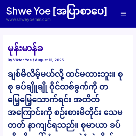
Skip
Shwe Yoe [အပြာစာပေ]
to
Mai
content
www.shweyoemm.com
Men
မုန်းမာန်ခ
By
Viktor Yoe
/
August 13, 2025
ချစ်မိလိမ့်မယ်လို့ ထင်မထားဘူး။ စု
စု ခပ်ချိူချို ဝိုင်တစ်ခွက်ကို တ
မြေ့မြေ့သောက်ရင်း အတိတ်
အကြောင်းကို စဉ်းစားမိတိုင်း သေမ
တတ် နာကျင်ရသည်။ စုမာယာ ခပ်