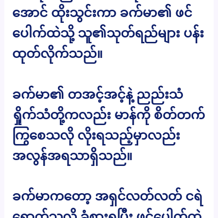
အောင် ထိုးသွင်းကာ ခက်မာ၏ ဖင်
ပေါက်ထဲသို့ သူ၏သုတ်ရည်များ ပန်း
ထုတ်လိုက်သည်။
ခက်မာ၏ တအင့်အင့်နဲ့ ညည်းသံ
ရှိုက်သံတို့ကလည်း မာန်ကို စိတ်တက်
ကြွစေသလို လိုးရသည့်မှာလည်း
အလွန်အရသာရှိသည်။
ခက်မာကတော့ အရှင်လတ်လတ် ငရဲ
ရောက်သလို ခံစားရပြီး ဖင်ပေါက်ထဲ