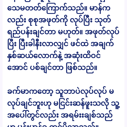
သေမတတ်ကြောက်သည်။ မာန်က
လည်း စုစုအဖုတ်ကို လုပ်ပြီး သုတ်
ရည်ပန်းချင်တာ မဟုတ်။ အဖုတ်လုပ်
ပြီး ပြီးခါနီးလာလျှင် ဖင်ထဲ အချက်
နှစ်ဆယ်လောက်နဲ့ အဆုံးထိဝင်
အောင် ပစ်ချင်တာ ဖြစ်သည်။
ခက်မာကတော့ သူဘာပဲလုပ်လုပ် မ
လုပ်ချင်ဘူးဟု မငြင်းဆန်ဖူးသလို သူ့
အပေါ်တွင်လည်း အရမ်းးချစ်သည်
ဟု မုန်းမာန်ခ ထင်မိလာသည်။