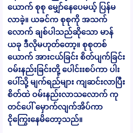
ယောက် စုစု မျှော်နေပေမယ့် ပြန်မ
လာခဲ့။ ယခင်က စုစုကို အသက်
လောက် ချစ်ပါသည်ဆိုသော မာန်
ယခု ဒီလိုမဟုတ်တော့။ စုစုတစ်
ယောက် အားငယ်ခြင်း စိတ်ပျက်ခြင်း
ဝမ်းနည်းခြင်းတို့ ပေါင်းးစပ်ကာ ပါး
ပေါ်သို့ မျက်ရည်များ ကျဆင်းလာပြီး
စိတ်ထဲ ဝမ်းနည်းလာသလောက် ကု
တင်ပေါ် မှောက်လျက်အိပ်ကာ
ငိုကြွေးနေမိတော့သည်။