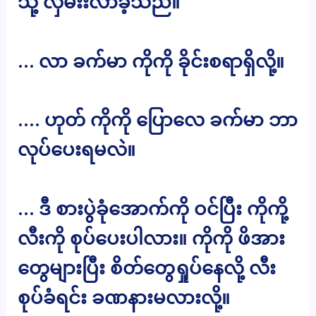
သို့ လှမ်းးလာခဲ့သည်။
… လာ ခက်မာ ကိုကို ခိုင်းစရာရှိလို့။
…. ဟုတ် ကိုကို ပြောလေ ခက်မာ ဘာ
လုပ်ပေးရမလဲ။
… ဒီ စားပွဲခုံအောက်ကို ဝင်ပြီး ကိုကို့
လီးကို စုပ်ပေးပါလား။ ကိုကို ဖိအား
တွေများပြီး စိတ်တွေရှုပ်နေလို့ လီး
စုပ်ခံရင်း ခဏနားမလားလို့။