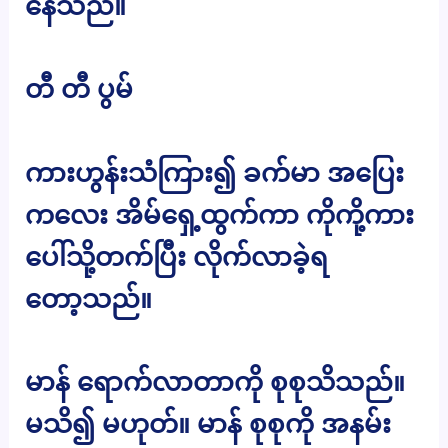
နေသည်။
တီ တီ ပွမ်
ကားဟွန်းသံကြား၍ ခက်မာ အပြေး
ကလေး အိမ်ရှေ့ထွက်ကာ ကိုကို့ကား
ပေါ်သို့တက်ပြီး လိုက်လာခဲ့ရ
တော့သည်။
မာန် ရောက်လာတာကို စုစုသိသည်။
မသိ၍ မဟုတ်။ မာန် စုစုကို အနမ်း