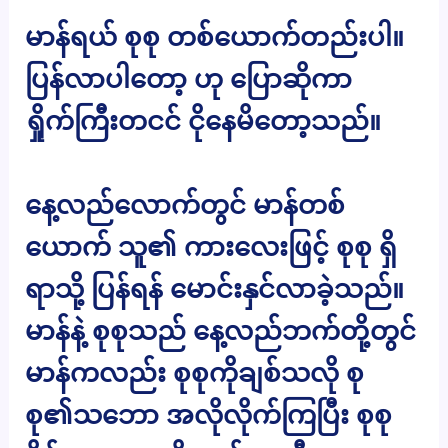
မာန်ရယ် စုစု တစ်ယောက်တည်းပါ။
ပြန်လာပါတော့ ဟု ပြောဆိုကာ
ရှိုက်ကြီးတငင် ငိုနေမိတော့သည်။
နေ့လည်လောက်တွင် မာန်တစ်
ယောက် သူ၏ ကားလေးဖြင့် စုစု ရှိ
ရာသို့ ပြန်ရန် မောင်းနှင်လာခဲ့သည်။
မာန်နဲ့ စုစုသည် နေ့လည်ဘက်တို့တွင်
မာန်ကလည်း စုစုကိုချစ်သလို စု
စု၏သဘော အလိုလိုက်ကြပြီး စုစု