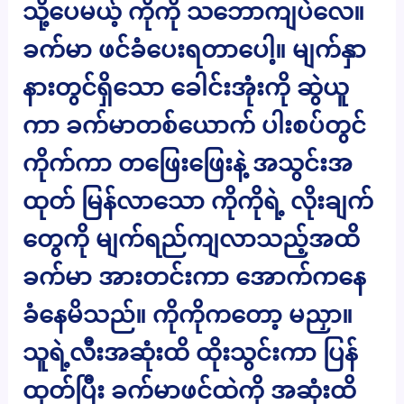
သို့ပေမယ့် ကိုကို သဘောကျပဲလေ။
ခက်မာ ဖင်ခံပေးရတာပေါ့။ မျက်နှာ
နားတွင်ရှိသော ခေါင်းအုံးကို ဆွဲယူ
ကာ ခက်မာတစ်ယောက် ပါးစပ်တွင်
ကိုက်ကာ တဖြေးဖြေးနဲ့ အသွင်းအ
ထုတ် မြန်လာသော ကိုကိုရဲ့ လိုးချက်
တွေကို မျက်ရည်ကျလာသည့်အထိ
ခက်မာ အားတင်းကာ အောက်ကနေ
ခံနေမိသည်။ ကိုကိုကတော့ မညှာ။
သူရဲ့လီးအဆုံးထိ ထိုးသွင်းကာ ပြန်
ထုတ်ပြီး ခက်မာဖင်ထဲကို အဆုံးထိ