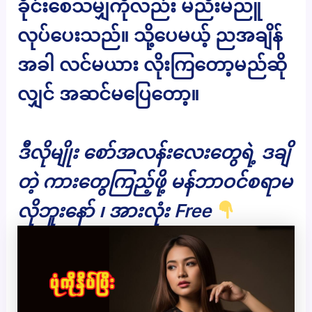
ခိုင်းစေသမျှကိုလည်း မညီးမညူ
လုပ်ပေးသည်။ သို့ပေမယ့် ညအချိန်
အခါ လင်မယား လိုးကြတော့မည်ဆို
လျှင် အဆင်မပြေတော့။
ဒီလိုမျိုး စော်အလန်းလေးတွေရဲ့ ဒချိ
တဲ့ ကားတွေကြည့်ဖို့ မန်ဘာဝင်စရာမ
လိုဘူးနော် ၊ အားလုံး Free