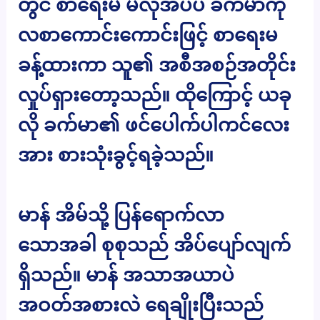
တွင် စာရေးမ မလိုအပ်ပဲ ခက်မာကို
လစာကောင်းကောင်းဖြင့် စာရေးမ
ခန့်ထားကာ သူ၏ အစီအစဉ်အတိုင်း
လှုပ်ရှားတော့သည်။ ထိုကြောင့် ယခု
လို ခက်မာ၏ ဖင်ပေါက်ပါကင်လေး
အား စားသုံးခွင့်ရခဲ့သည်။
မာန် အိမ်သို့ ပြန်ရောက်လာ
သောအခါ စုစုသည် အိပ်ပျော်လျက်
ရှိသည်။ မာန် အသာအယာပဲ
အဝတ်အစားလဲ ရေချိုးပြီးသည်