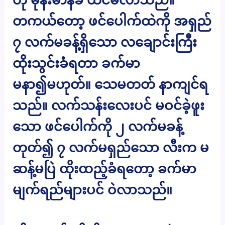
တကယ်တော့ ဖင်ပေါက်ထဲကို အရှည်
၇ လက်မခန့်ရှိသော လချောင်းကြီး
ထိုးသွင်းခံရတာ ခက်မာ
မနာ၍မဟုတ်။ သေမတတ် နာကျင်ရ
သည်။ လက်သန်းလေးပင် မဝင်ခဲ့ဖူး
သော ဖင်ပေါက်ကို ၂ လက်မခန့်
တုတ်၍ ၇ လက်မရှည်သော လီးက မ
ဆန့်မပြဲ ထိုးထည့်ခံရတော့ ခက်မာ
မျက်ရည်များပင် ဝဲလာသည်။