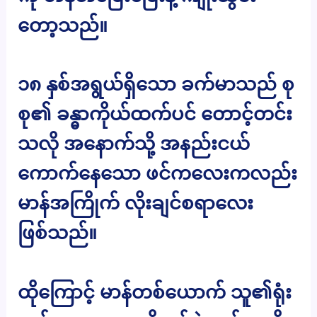
တော့သည်။
၁၈ နှစ်အရွယ်ရှိသော ခက်မာသည် စု
စု၏ ခန္ဓာကိုယ်ထက်ပင် တောင့်တင်း
သလို အနောက်သို့ အနည်းငယ်
ကောက်နေသော ဖင်ကလေးကလည်း
မာန်အကြိုက် လိုးချင်စရာလေး
ဖြစ်သည်။
ထိုကြောင့် မာန်တစ်ယောက် သူ၏ရုံး