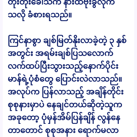
တိုးတိုးခေါ်သံက နားထဲဗုံးခွဲလိုက်
သလို ခံစားရသည်။
ကြင်နာစွာ ချစ်မြတ်နိုးလာခဲ့တဲ့ ၃ နှစ်
အတွင်း အရမ်းချစ်ပြသလောက်
လက်ထပ်ပြီးသွားသည့်နောက်ပိုင်း
မာန်ရဲ့ပုံစံတွေ ပြောင်းလဲလာသည်။
အလုပ်က ပြန်လာသည့် အချိန်တိုင်း
စုစုနားမှာပဲ နေချင်တယ်ဆိုတဲ့သူက
အခုတော့ ပုံမှန်အိမ်ပြန်ချိန် လွန်နေ
တာတောင် စုစုအနား ရောက်မလာ