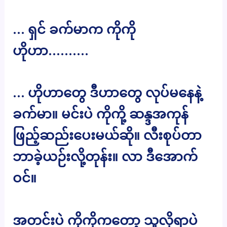
… ရှင် ခက်မာက ကိုကို
ဟိုဟာ……….
… ဟိုဟာတွေ ဒီဟာတွေ လုပ်မနေနဲ့
ခက်မာ။ မင်းပဲ ကိုကို့ ဆန္ဒအကုန်
ဖြည့်ဆည်းပေးမယ်ဆို။ လီးစုပ်တာ
ဘာခဲ့ယဉ်းလို့တုန်း။ လာ ဒီအောက်
ဝင်။
အတင်းပဲ ကိုကိုကတော့ သူလိုရာပဲ