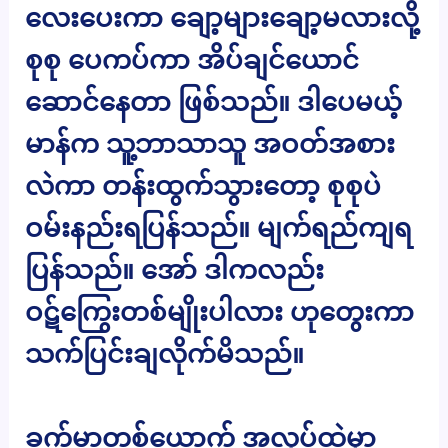
လေးပေးကာ ချော့များချော့မလားလို့
စုစု ပေကပ်ကာ အိပ်ချင်ယောင်
ဆောင်နေတာ ဖြစ်သည်။ ဒါပေမယ့်
မာန်က သူ့ဘာသာသူ အဝတ်အစား
လဲကာ တန်းထွက်သွားတော့ စုစုပဲ
ဝမ်းနည်းရပြန်သည်။ မျက်ရည်ကျရ
ပြန်သည်။ အော် ဒါကလည်း
ဝဋ်ကြွေးတစ်မျိုးပါလား ဟုတွေးကာ
သက်ပြင်းချလိုက်မိသည်။
ခက်မာတစ်ယောက် အလုပ်ထဲမှာ