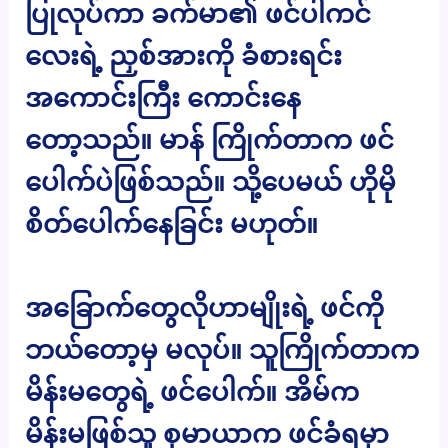
ပြုလုပ်ကာ ခက်မာ၏ ဖင်ပါကင်
လေးရဲ့ ညှစ်အားကို ခံစားရင်း
အကောင်းကြီး ကောင်းနေ
တော့သည်။ မာန် ကြိုက်တာက ဖင်
ပေါက်ပဲဖြစ်သည်။ သို့ပေမယ် ဟိုမို
စိတ်ပေါက်နေခြင်း မဟုတ်။
အခြောက်တွေလိုဟာမျိုးရဲ့ ဖင်ကို
ဘယ်တော့မှ မလုပ်။ သူကြိုက်တာက
မိန်းမတွေရဲ့ ဖင်ပေါက်။ အိမ်က
မိန်းမဖြစ်သူ စုမာယာက ဖင်ခံရမှာ