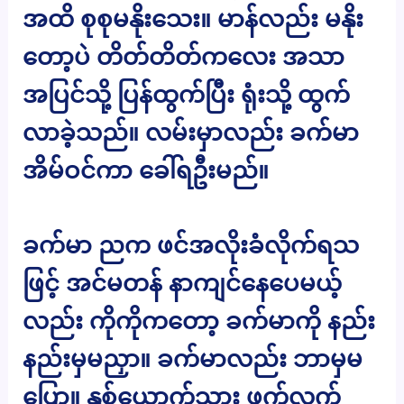
အထိ စုစုမနိုးသေး။ မာန်လည်း မနိုး
တော့ပဲ တိတ်တိတ်ကလေး အသာ
အပြင်သို့ ပြန်ထွက်ပြီး ရုံးသို့ ထွက်
လာခဲ့သည်။ လမ်းမှာလည်း ခက်မာ
အိမ်ဝင်ကာ ခေါ်ရဦးမည်။
ခက်မာ ညက ဖင်အလိုးခံလိုက်ရသ
ဖြင့် အင်မတန် နာကျင်နေပေမယ့်
လည်း ကိုကိုကတော့ ခက်မာကို နည်း
နည်းမှမညှာ။ ခက်မာလည်း ဘာမှမ
ပြော။ နှစ်ယောက်သား ဖက်လက်