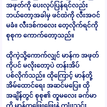
အဖုတ်ကို ပေးလုပ်ပြန်ရင်လည်း
ဘယ်တော့အခါမှ ဖင်ထဲကို လီးအဝင်
မခံ။ လီးဒစ်ကလေး တေ့လိုက်ရင်ကို
စုစုက ကောက်တော့သည်။
ထိုကဲ့သို့ကောက်လျှင် မာန်က အဖုတ်
ကိုပင် မလိုးတော့ပဲ တန်းအိပ်
ပစ်လိုက်သည်။ ထိုကြောင့် မာန်တို့
အိမ်ထောင်ရေး အဆင်မပြေ။ ထို
အချိန်တွင် စုစု၏ တူမလေး ခက်မာ
ကို မာန်တဖြေးဖြေးနဲ့ ကျုံးသွင်း