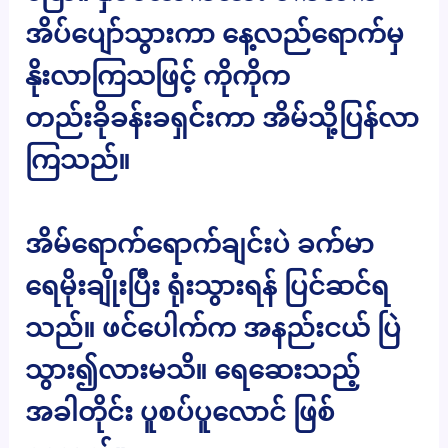
အိပ်ပျော်သွားကာ နေ့လည်ရောက်မှ
နိုးလာကြသဖြင့် ကိုကိုက
တည်းခိုခန်းခရှင်းကာ အိမ်သို့ပြန်လာ
ကြသည်။
အိမ်ရောက်ရောက်ချင်းပဲ ခက်မာ
ရေမိုးချိုးပြီး ရုံးသွားရန် ပြင်ဆင်ရ
သည်။ ဖင်ပေါက်က အနည်းငယ် ပြဲ
သွား၍လားမသိ။ ရေဆေးသည့်
အခါတိုင်း ပူစပ်ပူလောင် ဖြစ်