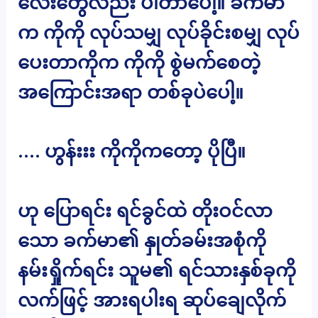
လေးတွေလည်း ပါတာပေါ့။ ခက်မာ
က ကိုကို လုပ်သမျှ လုပ်ခိုင်းစမျှ လုပ်
ပေးတာကိုက ကိုကို စွဲမက်စေတဲ့
အကြောင်းအရာ တစ်ခုပဲပေါ့။
…. ဟွန်းးး ကိုကိုကတော့ ပိုပြီ။
ဟု ပြောရင်း ရင်ခွင်ထဲ တိုးဝင်လာ
သော ခက်မာ၏ နှုတ်ခမ်းအစုံကို
နမ်းရှိုက်ရင်း သူမ၏ ရင်သားနှစ်ခုကို
လက်ဖြင့် အားရပါးရ ဆုပ်ချေလိုက်