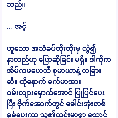
သည်။
… အင့်
ဟူသော အသံခပ်တိုးတိုးမှ လွဲ၍
နာသည်ဟု ပြောဆိုခြင်း မရှိ။ ဒါကိုက
အိမ်ကမဟေသီ စုမာယာနဲ့ တခြား
ဆီ။ ထိုနောက် ခက်မာအား
ဝမ်းလျားမှောက်အောင် ပြုပြင်ပေး
ပြီး ဗိုက်အောက်တွင် ခေါင်းအုံးတစ်
ခုခံပေးကာ သူ၏တင်းမာစွာ ထောင်