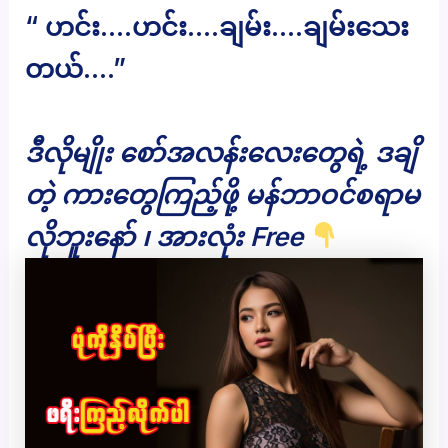
“ ဟင်း….ဟင်း….ချမ်း….ချမ်းသေး
တယ်….”
ဒီလိုမျိုး စော်အလန်းလေးတွေရဲ့ ဒချိ
တဲ့ ကားတွေကြည့်ဖို့ မန်ဘာဝင်စရာမ
လိုဘူးနော် ၊ အားလုံး Free