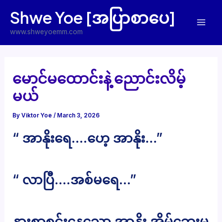
Skip
Shwe Yoe [အပြာစာပေ]
to
Mai
content
www.shweyoemm.com
Men
မောင်မထောင်းနဲ့ ညောင်းလိမ့်
မယ်
By
Viktor Yoe
/
March 3, 2026
“ အာနိုးရေ….ဟေ့ အာနိုး…”
“ လာပြီ….အစ်မရေ…”
နွားစာစင်းနေသော အာနိုး အိမ်ဘေးမှ