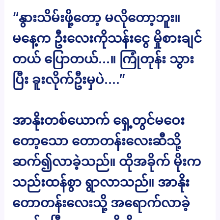
“နွားသိမ်းဖို့တော့ မလိုတော့ဘူး။
မနေ့က ဦးလေးကိုသန်းငွေ မှိုစားချင်
တယ် ပြောတယ်…။ ကြုံတုန်း သွား
ပြီး ခူးလိုက်ဦးမှပဲ….”
အာနိုးတစ်ယောက် ရှေ့တွင်မဝေး
တော့သော တောတန်းလေးဆီသို့
ဆက်၍လာခဲ့သည်။ ထိုအခိုက် မိုးက
သည်းထန်စွာ ရွာလာသည်။ အာနိုး
တောတန်းလေးသို့ အရောက်လာခဲ့