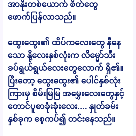
အာနိုးတစ်ယောက် စိတ်တွေ
ဖောက်ပြန်လာသည်။
ထွေးထွေး၏ ထိပ်ကလေးတွေ နီနေ
သော နို့လေးနှစ်လုံးက လိမ္မော်သီး
ခပ်ရွယ်ရွယ်လေးတွေလောက် ရှိ၏။
ပြီးတော့ ထွေးထွေး၏ ပေါင်နှစ်လုံး
ကြားမှ စိမ်းမြမြ အမွှေးလေးတွေနှင့်
တောင်ပူစာခုံးခုံးလေး…. နှုတ်ခမ်း
နှစ်ခုက စေ့ကပ်၍ တင်းနေသည်။