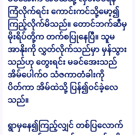
ကြံလိုက်ရင်း ကောင်းကင်သို့မော့၍
ကြည့်လိုက်မိသည်။ တောင်ဘက်ဆီမှ
မိုးရိပ်တို့က တက်စပြုနေပြီ။ သူမ
အာနိုးကို လွှတ်လိုက်သည်မှာ မှန်သွား
သည်ဟု တွေးရင်း မခင်အေးသည်
အိမ်ပေါက်ဝ သံဇကာတံခါးကို
ပိတ်ကာ အိမ်ထဲသို့ ပြန်၍ဝင်ခဲ့လေ
သည်။
ရွာမှနေ၍ကြည့်လျှင် တစ်ပြလောက်