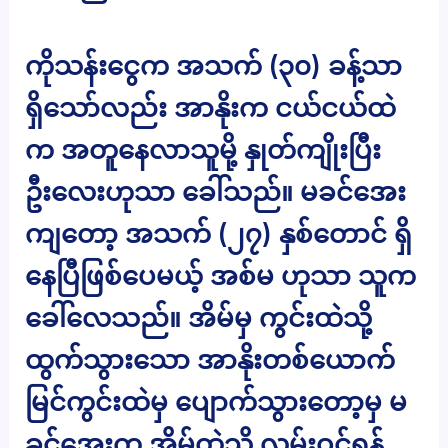
ကိုသန်းငွေက အသက် (၃၀) ခန့်သာ
ရှိသော်လည်း အာနိုးက ငယ်ငယ်ထဲ
က အတူနေလာသူမို့ နှုတ်ကျိုးပြီး
ဦးလေးဟုသာ ခေါ်သည်။ မခင်အေး
ကျတော့ အသက် (၂၇) နှစ်တောင် ရှိ
နေပြီဖြစ်ပေမယ့် အစ်မ ဟုသာ သူက
ခေါ်လေသည်။ အိမ်မှ ကွင်းထဲသို့
ထွက်သွားသော အာနိုးတစ်ယောက်
မြင်ကွင်းထဲမှ ပျောက်သွားတော့မှ မ
ခင်အေးက အိမ်ထဲသို့ လှမ်းဝင်ရန်