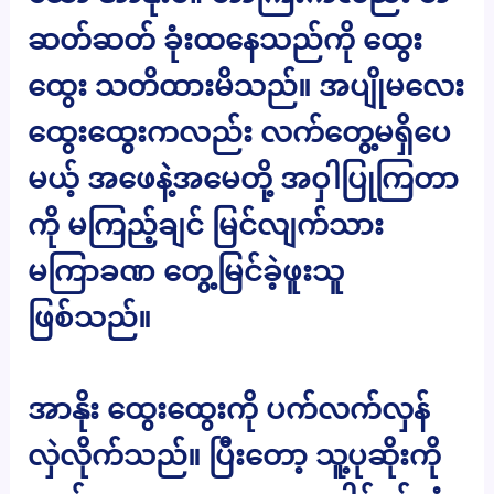
ဆတ်ဆတ် ခုံးထနေသည်ကို ထွေး
ထွေး သတိထားမိသည်။ အပျိုမလေး
ထွေးထွေးကလည်း လက်တွေ့မရှိပေ
မယ့် အဖေနဲ့အမေတို့ အဝှါပြုကြတာ
ကို မကြည့်ချင် မြင်လျက်သား
မကြာခဏ တွေ့မြင်ခဲ့ဖူးသူ
ဖြစ်သည်။
အာနိုး ထွေးထွေးကို ပက်လက်လှန်
လှဲလိုက်သည်။ ပြီးတော့ သူ့ပုဆိုးကို