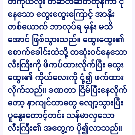
တကိုယ်လုံး တဆတ်ဆတ်တုန်ကာ ငို
နေသော ထွေးထွေးကြောင့် အာနိုး
တစ်ယောက် ဘာလုပ်ရ မှန်း မသိ
အောင် ဖြစ်သွားသည်။ ထွေးထွေး၏
စောက်ခေါင်းထဲသို့ တဆုံးဝင်နေသော
လီးကြီးကို ဖိကပ်ထားလိုက်ပြီး ထွေး
ထွေး၏ ကိုယ်လေးကို ငုံ့၍ ဖက်ထား
လိုက်သည်။ ခဏတာ ငြိမ်ပြီးနေလိုက်
တော့ နာကျင်တာတွေ လျော့သွားပြီး
ပူနွေးတောင့်တင်း သန်မာလှသော
လီးကြီး၏ အတွေ့က ပို၍လာသည်။