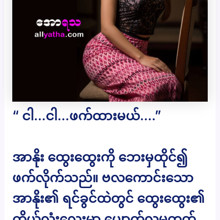
“ ငါ…ငါ…ဖက်ထားမယ်….”
အာနိုး ထွေးထွေးကို ဘေးမှထိုင်၍
ဖက်လိုက်သည်။ ဗလကောင်းသော
အာနိုး၏ ရင်ခွင်ထဲတွင် ထွေးထွေး၏
ကိုယ်လုံးလေးမှာ ပျောက်လုမတတ်