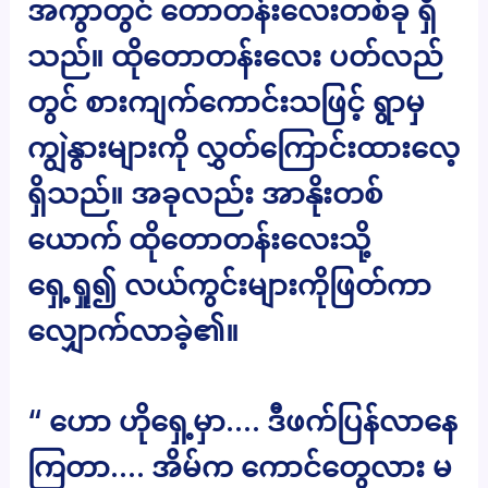
အကွာတွင် တောတန်းလေးတစ်ခု ရှိ
သည်။ ထိုတောတန်းလေး ပတ်လည်
တွင် စားကျက်ကောင်းသဖြင့် ရွာမှ
ကျွဲနွားများကို လွှတ်ကြောင်းထားလေ့
ရှိသည်။ အခုလည်း အာနိုးတစ်
ယောက် ထိုတောတန်းလေးသို့
ရှေ့ရှု၍ လယ်ကွင်းများကိုဖြတ်ကာ
လျှောက်လာခဲ့၏။
“ ဟော ဟိုရှေ့မှာ…. ဒီဖက်ပြန်လာနေ
ကြတာ…. အိမ်က ကောင်တွေလား မ