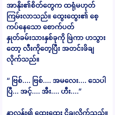
အာနိုး၏စိတ်တွေက ထရုံမဟုတ်
ကြမ်းလာသည်။ ထွေးထွေး၏ စေ့
ကပ်နေသော စောက်ပတ်
နှုတ်ခမ်းသားနှစ်ခုကို ဖြဲကာ ဟသွား
တော့ လီးကိုတေ့ပြီး အတင်းဖိချ
လိုက်သည်။
“ ဗြစ်…. ဗြစ်…. အမလေး…. သေပါ
ပြီ… အင့်…. အီး…. ဟီး….”
နာလွန်း၍ ထွေးထွေး ငိုချလိုက်သည်။