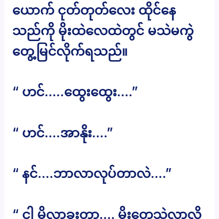
ယောက် ငုတ်တုတ်လေး ထိုင်နေ
သည်ကို မိုးထဲလေထဲတွင် မသဲမကွဲ
တွေ့မြင်လိုက်ရသည်။
“ ဟင်…..ထွေးထွေး….”
“ ဟင်….အာနိုး….”
“ နင်….ဘာလာလုပ်တာလဲ….”
“ ငါ မှိုလာခူးတာ…. မိုးတွေသဲလာလို့