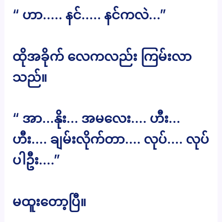
“ ဟာ….. နင်….. နင်ကလဲ…”
ထိုအခိုက် လေကလည်း ကြမ်းလာ
သည်။
“ အာ…နိုး… အမလေး…. ဟီး…
ဟီး…. ချမ်းလိုက်တာ…. လုပ်…. လုပ်
ပါဦး….”
မထူးတော့ပြီ။