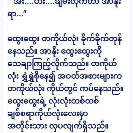
“ အီး….ဟီး….ချမ်းလိုက်တာ အာနိုး
ရာ…”
ထွေးထွေး တကိုယ်လုံး ခိုက်ခိုက်တုန်
နေသည်။ အာနိုး ထွေးထွေးကို
သေချာကြည့်လိုက်သည်။ တကိုယ်
လုံး ရွှဲရွှဲစိုနေ၍ အဝတ်အစားများက
တကိုယ်လုံး ကိုယ်တွင် ကပ်နေသည်။
ထွေးထွေးရဲ့ လုံးလုံးတစ်တစ်
ချစ်စရာကိုယ်လုံးလေးမှာ
အတိုင်းသား လှပလျက်ရှိသည်။