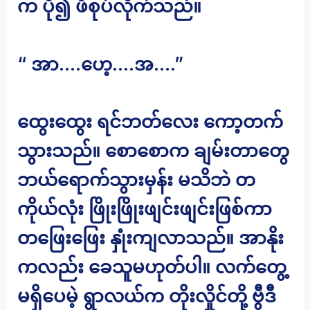
က ပို၍ ဖိစုပ်လိုက်သည်။
“ အာ….ဟေ့….အ….”
ထွေးထွေး ရင်ဘတ်လေး ကော့တက်
သွားသည်။ စောစောက ချမ်းတာတွေ
ဘယ်ရောက်သွားမှန်း မသိဘဲ တ
ကိုယ်လုံး ဖြိုးဖြိုးဖျင်းဖျင်းဖြစ်ကာ
တဖြေးဖြေး နှုံးကျလာသည်။ အာနိုး
ကလည်း ခေသူမဟုတ်ပါ။ လက်တွေ့
မရှိပေမဲ့ ရွာလယ်က တိုးလှိုင်တို့ ဗွီဒီ