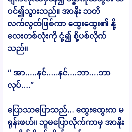
ဝင်၍သွားသည်။ အာနိုး သတိ
လက်လွတ်ဖြစ်ကာ ထွေးထွေး၏ နို့
လေးတစ်လုံးကို ငုံ့၍ စို့ပစ်လိုက်
သည်။
“ အာ…..နင်…..နင်….ဘာ….ဘာ
လုပ်….”
ပြောသာပြောသည်… ထွေးထွေးက မ
ရုန်းဖယ်။ သူမပြောလိုက်ကာမှ အာနိုး