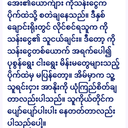
အေး၏ယောက်ျား ကိုသန်းငွေက
ပိုက်ထဲသို့ စတဲချနေသည်။ ဒီနှစ်
ချောင်းရိုးတွင် လိုင်စင်ရသူက ကို
သန်းငွေ၏ သူငယ်ချင်း။ ဒီတော့ ကို
သန်းငွေတစ်ယောက် အရက်ပေါ၍
ပုစွန်ရွေး ငါးရွေး မိန်းမတွေများသည့်
ပိုက်ထဲမှ မပြန်တော့။ အိမ်မှာက သူ့
သူရင်းငှား အာနိုးကို ယုံကြည်စိတ်ချ
တာလည်းပါသည်။ သူကိုယ်တိုင်က
ပျော်ပျော်ပါးပါး နေတတ်တာလည်း
ပါသည်ပေါ့။