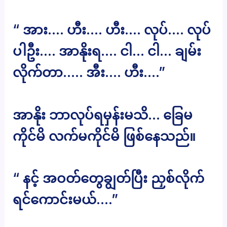
“ အား…. ဟီး…. ဟီး…. လုပ်…. လုပ်
ပါဦး…. အာနိုးရ…. ငါ… ငါ… ချမ်း
လိုက်တာ….. အီး…. ဟီး….”
အာနိုး ဘာလုပ်ရမှန်းမသိ… ခြေမ
ကိုင်မိ လက်မကိုင်မိ ဖြစ်နေသည်။
“ နင့် အဝတ်တွေချွတ်ပြီး ညှစ်လိုက်
ရင်ကောင်းမယ်….”