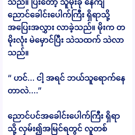
သည်။ ပြီးတော့ သူမိုးခို နေကျ
ညောင်ခေါင်းပေါက်ကြီး ရှိရာသို့
အပြေးအလွှား လာခဲ့သည်။ မိုးက တ
မိုးလုံး မဲမှောင်ပြီး သဲသထက် သဲလာ
သည်။
“ ဟင်… ငါ့ အရင် ဘယ်သူရောက်နေ
တာလဲ….”
ညောင်ပင်အခေါင်းပေါက်ကြီး ရှိရာ
သို့ လှမ်း၍အမြင်ရတွင် လူတစ်