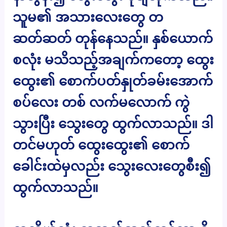
သူမ၏ အသားလေးတွေ တ
ဆတ်ဆတ် တုန်နေသည်။ နှစ်ယောက်
စလုံး မသိသည့်အချက်ကတော့ ထွေး
ထွေး၏ စောက်ပတ်နှုတ်ခမ်းအောက်
စပ်လေး တစ် လက်မလောက် ကွဲ
သွားပြီး သွေးတွေ ထွက်လာသည်။ ဒါ
တင်မဟုတ် ထွေးထွေး၏ စောက်
ခေါင်းထဲမှလည်း သွေးလေးတွေစီး၍
ထွက်လာသည်။