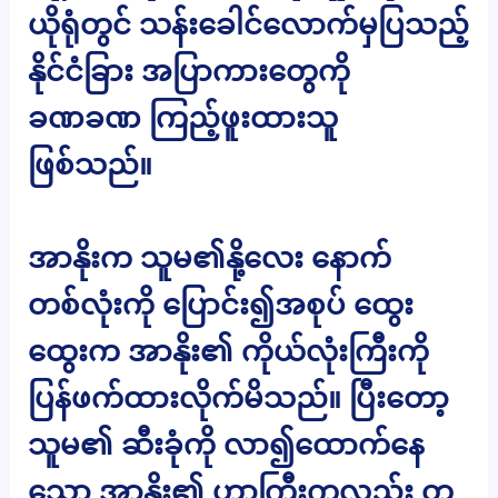
ယိုရုံတွင် သန်းခေါင်လောက်မှပြသည့်
နိုင်ငံခြား အပြာကားတွေကို
ခဏခဏ ကြည့်ဖူးထားသူ
ဖြစ်သည်။
အာနိုးက သူမ၏နို့လေး နောက်
တစ်လုံးကို ပြောင်း၍အစုပ် ထွေး
ထွေးက အာနိုး၏ ကိုယ်လုံးကြီးကို
ပြန်ဖက်ထားလိုက်မိသည်။ ပြီးတော့
သူမ၏ ဆီးခုံကို လာ၍ထောက်နေ
သော အာနိုး၏ ဟာကြီးကလည်း တ