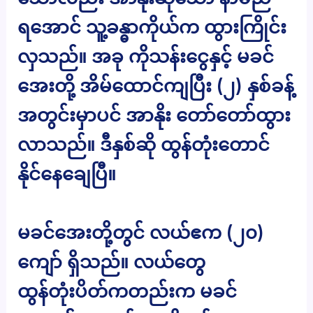
ရအောင် သူ့ခန္ဓာကိုယ်က ထွားကြိုင်း
လှသည်။ အခု ကိုသန်းငွေနှင့် မခင်
အေးတို့ အိမ်ထောင်ကျပြီး (၂) နှစ်ခန့်
အတွင်းမှာပင် အာနိုး တော်တော်ထွား
လာသည်။ ဒီနှစ်ဆို ထွန်တုံးတောင်
နိုင်နေချေပြီ။
မခင်အေးတို့တွင် လယ်ဧက (၂၀)
ကျော် ရှိသည်။ လယ်တွေ
ထွန်တုံးပိတ်ကတည်းက မခင်