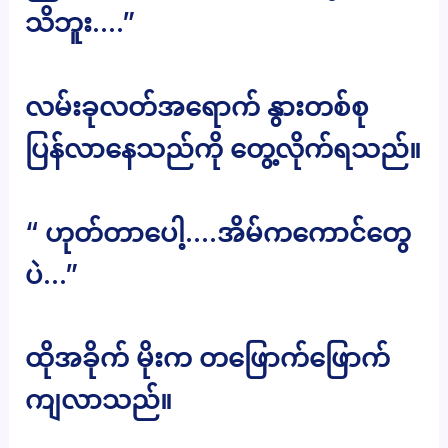
သိဘူး….”
လမ်းခုလတ်အရောက် နွားတစ်စု
ပြန်လာနေသည်ကို တွေ့လိုက်ရသည်။
“ ဟုတ်တာပေါ့….အိမ်ကကောင်တွေ
ပဲ…”
ထိုအခိုက် မိုးက တဖြောက်ဖြောက်
ကျလာသည်။