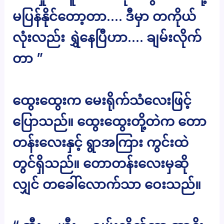
မပြန်နိုင်တော့တာ…. ဒီမှာ တကိုယ်
လုံးလည်း ရွှဲနေပြီဟာ…. ချမ်းလိုက်
တာ ”
ထွေးထွေးက မေးရိုက်သံလေးဖြင့်
ပြောသည်။ ထွေးထွေးတို့တဲက တော
တန်းလေးနှင့် ရွာအကြား ကွင်းထဲ
တွင်ရှိသည်။ တောတန်းလေးမှဆို
လျှင် တခေါ်လောက်သာ ဝေးသည်။