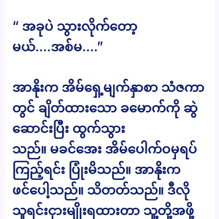
“ အခုပဲ သွားလိုက်တော့
မယ်….အစ်မ….”
အာနိုးက အိမ်ရှေ့မျက်နှာစာ သံဇကာ
တွင် ချိတ်ထားသော ခမောက်ကို ဆွဲ
ဆောင်းပြီး ထွက်သွား
သည်။ မခင်အေး အိမ်ပေါက်ဝမှရပ်
ကြည့်ရင်း ပြုံးမိသည်။ အာနိုးက
ဖင်ပေါ့သည်။ သိတတ်သည်။ ဒီလို
သူရင်းငှားမျိုးရထားတာ သူ့တို့အဖို့