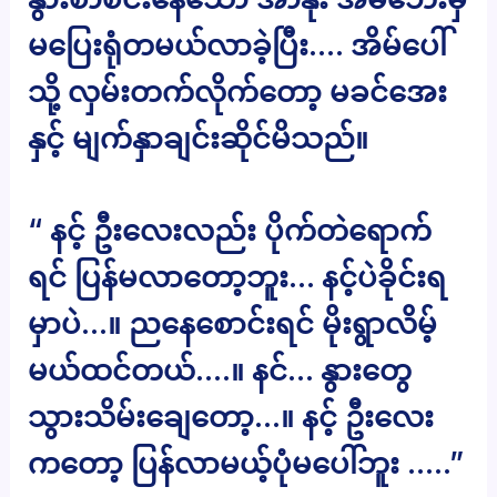
မပြေးရုံတမယ်လာခဲ့ပြီး…. အိမ်ပေါ်
သို့ လှမ်းတက်လိုက်တော့ မခင်အေး
နှင့် မျက်နှာချင်းဆိုင်မိသည်။
“ နင့် ဦးလေးလည်း ပိုက်တဲရောက်
ရင် ပြန်မလာတော့ဘူး… နင့်ပဲခိုင်းရ
မှာပဲ…။ ညနေစောင်းရင် မိုးရွာလိမ့်
မယ်ထင်တယ်….။ နင်… နွားတွေ
သွားသိမ်းချေတော့…။ နင့် ဦးလေး
ကတော့ ပြန်လာမယ့်ပုံမပေါ်ဘူး …..”