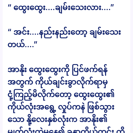
“ ထွေးထွေး….ချမ်းသေးလား….”
“ အင်း….နည်းနည်းတော့ ချမ်းသေး
တယ်….”
အာနိုး ထွေးထွေးကို ပြင်ဖက်ရန်
အတွက် ကိုယ်ချင်းခွာလိုက်ရာမှ
ငုံ့ကြည့်မိလိုက်တော့ ထွေးထွေး၏
ကိုယ်လုံးအရွေ့ လှုပ်ကနဲ ဖြစ်သွား
သော နို့လေးနှစ်လုံးက အာနိုး၏
မျက်လုံးထဲမှနေ၍ ခန္ဓာကိုယ်တွင်း ထိ