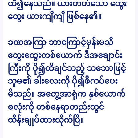
ထိ၍နေသည်။ ယားတတ်သော ထွေး
ထွေး ယားကျိကျိ ဖြစ်နေ၏။
ခဏအကြာ ဘာကြောင့်မှန်းမသိ
ထွေးထွေးတစ်ယောက် ဒီအချောင်း
ကြီးကို ပို၍ထိချင်သည့် သဘောဖြင့်
သူမ၏ ခါးလေးကို ပို၍ဖိကပ်ပေး
မိသည်။ အတွေ့အာရုံက နှစ်ယောက်
စလုံးကို တစ်နေရာတည်းတွင်
ထိန်းချုပ်ထားလိုက်ပြီ။