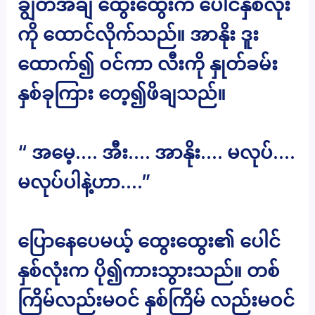
ချွတ်အချ ထွေးထွေးက ပေါင်နှစ်လုံး
ကို ထောင်လိုက်သည်။ အာနိုး ဒူး
ထောက်၍ ဝင်ကာ လီးကို နှုတ်ခမ်း
နှစ်ခုကြား တေ့၍ဖိချသည်။
“ အမေ့…. အီး…. အာနိုး…. မလုပ်….
မလုပ်ပါနဲ့ဟာ….”
ပြောနေပေမယ့် ထွေးထွေး၏ ပေါင်
နှစ်လုံးက ပို၍ကားသွားသည်။ တစ်
ကြိမ်လည်းမဝင် နှစ်ကြိမ် လည်းမဝင်