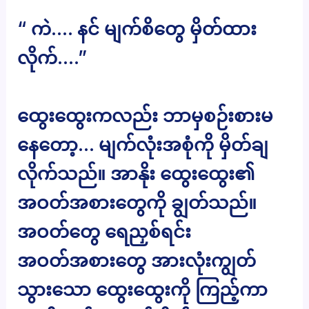
“ ကဲ…. နင် မျက်စိတွေ မှိတ်ထား
လိုက်….”
ထွေးထွေးကလည်း ဘာမှစဉ်းစားမ
နေတော့… မျက်လုံးအစုံကို မှိတ်ချ
လိုက်သည်။ အာနိုး ထွေးထွေး၏
အဝတ်အစားတွေကို ချွတ်သည်။
အဝတ်တွေ ရေညှစ်ရင်း
အဝတ်အစားတွေ အားလုံးကျွတ်
သွားသော ထွေးထွေးကို ကြည့်ကာ