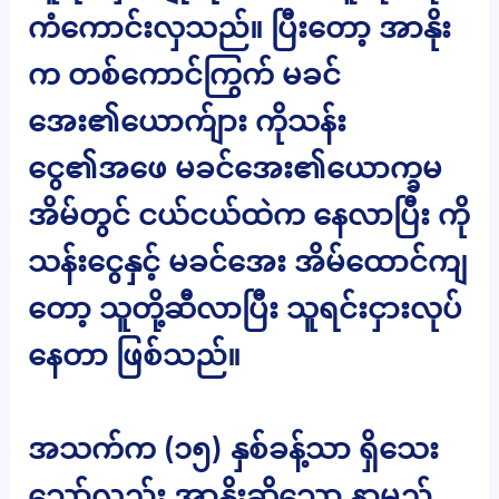
ကံကောင်းလှသည်။ ပြီးတော့ အာနိုး
က တစ်ကောင်ကြွက် မခင်
အေး၏ယောက်ျား ကိုသန်း
ငွေ၏အဖေ မခင်အေး၏ယောက္ခမ
အိမ်တွင် ငယ်ငယ်ထဲက နေလာပြီး ကို
သန်းငွေနှင့် မခင်အေး အိမ်ထောင်ကျ
တော့ သူတို့ဆီလာပြီး သူရင်းငှားလုပ်
နေတာ ဖြစ်သည်။
အသက်က (၁၅) နှစ်ခန့်သာ ရှိသေး
သော်လည်း အာနိုးဆိုသော နာမည်