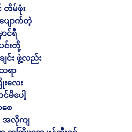
တိမ်ဖုံး
ျောက်တဲ့
ောင်ရီ
်းတို့
ချင်း ဖွဲ့လည်း
ံသရာ
ိုးလေး
ာင်မိပေါ့
ာစေ
အလိုကျ