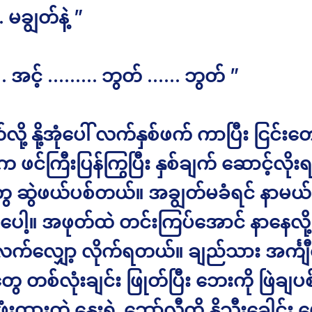
မချွတ်နဲ့ ”
 … အင့် ……… ဘွတ် …… ဘွတ် ”
်လို့ နို့အုံပေါ် လက်နှစ်ဖက် ကာပြီး ငြင်းတော
 ဖင်ကြီးပြန်ကြွပြီး နှစ်ချက် ဆောင့်လိုးရင
 ဆွဲဖယ်ပစ်တယ်။ အချွတ်မခံရင် နာမယ် ဆ
ါ့။ အဖုတ်ထဲ တင်းကြပ်အောင် နာနေလို့ 
က်လျှော့ လိုက်ရတယ်။ ချည်သား အင်္ကျ
းတွေ တစ်လုံးချင်း ဖြုတ်ပြီး ဘေးကို ဖြဲချ
ို ဖုံးထားတဲ့ နွေးရဲ့ ဘော်လီကို နို့သီးခေါင်း ပ