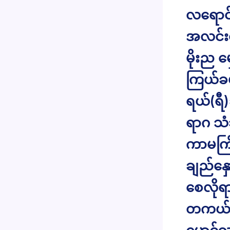
လရောင် 
အလင်းပ
မိုးည မှ
ကြယ်ခပင
ရယ်(ရီ)
ရာဂ သ
ကာမကြ
ချည်နှေ
စေလိုရ
တကယ် 