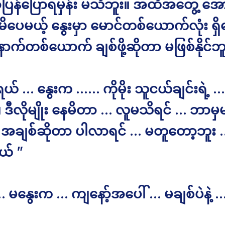
ာပြန်ပြောရမှန်း မသိဘူး။ အထိအတွေ့ အေ
ပေမယ့် နွေးမှာ မောင်တစ်ယောက်လုံး ရှ
က်တစ်ယောက် ချစ်ဖို့ဆိုတာ မဖြစ်နိုင်ဘူ
ုးရယ် … နွေးက …… ကိုမိုး သူငယ်ချင်းရဲ့ … 
ဒီလိုမျိုး နေမိတာ … လူမသိရင် … ဘာမှမ
 အချစ်ဆိုတာ ပါလာရင် … မတူတော့ဘူး …
ယ် ”
… မနွေးက … ကျနော့်အပေါ် … မချစ်ပဲနဲ့ 