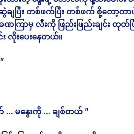
ဲချပြီး တစ်ဖက်ပြီး တစ်ဖက် စို့တော့တာပဲ။ နိ
ခဏကြာမှ လီးကို ဖြည်းဖြည်းချင်း ထုတ်ပြ
င်း လိုးပေးနေတယ်။
 ”
ာ် … မနွေးကို … ချစ်တယ် ”