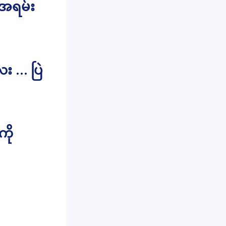
 အရမ်း
း … ပြဲ
ကို