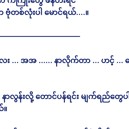
ာ ကကြိုးတွေ ဖန်တီးရင်
က ဗုံတစ်လုံးပါ မောင်ရယ်….။
———————————
ေး … အအ …… နာလိုက်တာ … ဟင့် … တ
နာလွန်းလို့ တောင်ပန်ရင်း မျက်ရည်တွေပ
်။