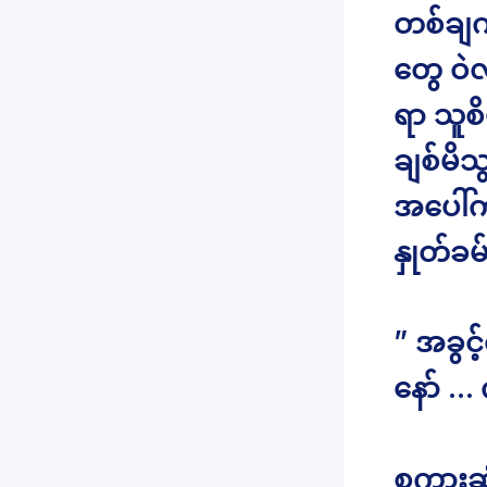
တစ်ချက်
တွေ ဝဲ
ရာ သူစ
ချစ်မိသ
အပေါ်က 
နှုတ်ခ
” အခွင
နော် … က
စကားဆုံ