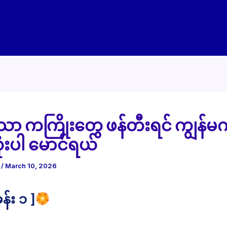
သာ ကကြိုးတွေ ဖန်တီးရင် ကျွန်မက
ံးပါ မောင်ရယ်
e
/
March 10, 2026
န်း ၁ ]