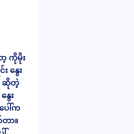
့ ကိုမိုး
်း နွေး
ိုတဲ့
နွေး
ီပေါ်က
ပစ်တာ။
ေါ်