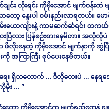
ချင်း လိုးရင်း ကိုမိုးအောင် မျက်ဝန်းထဲ
လာတော့ နွေးပါ ဝမ်းနည်းလာရတယ်။ မောင
ိမ်းယောကျ်ားနဲ့ ကာမဆက်ဆံရင်း တကယ်
ွားပြီလား ပြန်စဉ်းစားနေမိတာ။ အလိုလိုပဲ 
ဖိလိုးနေတဲ့ ကိုမိုးအောင် မျက်နှာကို ဆွဲပြီ
မ်းကို အကြာကြီး စုပ်ပေးနေမိတယ်။
့်ရေး ရှိသလောက် … ဒီလိုလေးပဲ … နေရအ
ိုမိုး … ”
းတော့ ကိုမိုးအောင်က မျက်ရည်တွေနဲ့ နွေ