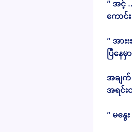
” အင့်
ကောင်း
” အားး
ပြီနေမ
အချက် ၂
အရင်း
” မနွေး 