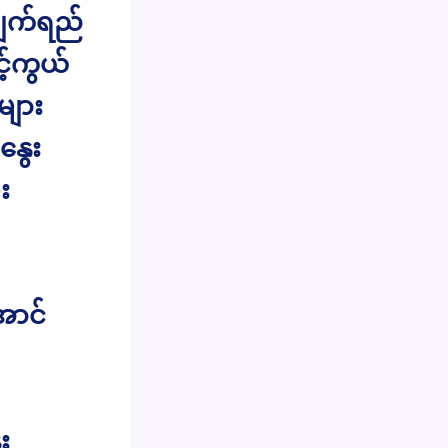
 မျက်ရည်
့်ကွယ်
များ
နွေး
း
ောင်
း