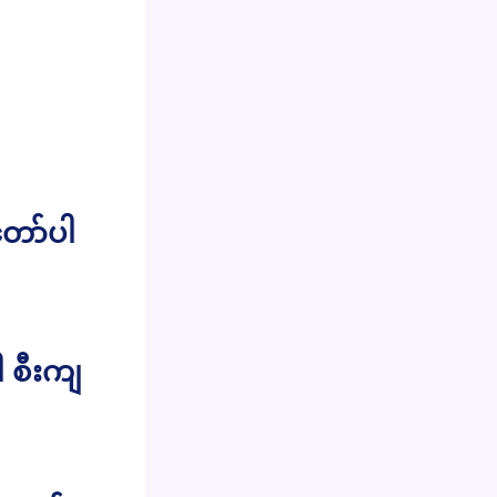
ော်ပါ
ါ စီးကျ