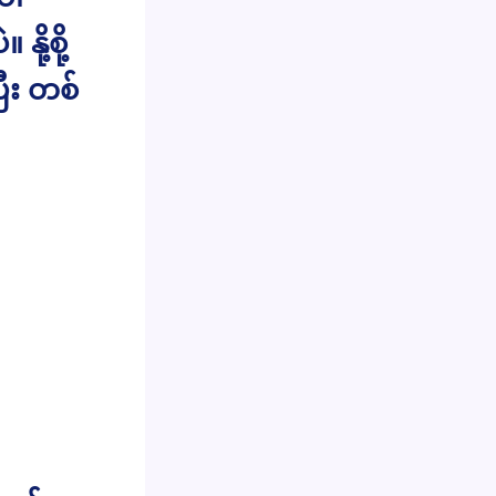
ု့စို့
ီး တစ်