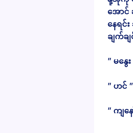
အောင် ဆွ
နေရင်း 
ချက်ချ
” မနွေး
” ဟင် ”
” ကျနေ