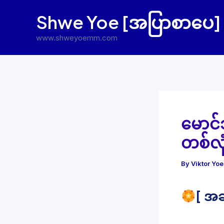
Skip
Shwe Yoe [အပြာစာပေ]
to
content
www.shweyoemm.com
မောင်
တစ်လု
By
Viktor Yo
[ အခ