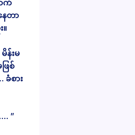
ာက်
ိနေတာ
း။
မိန်းမ
ဖြစ်
 ခံစား
…… ”