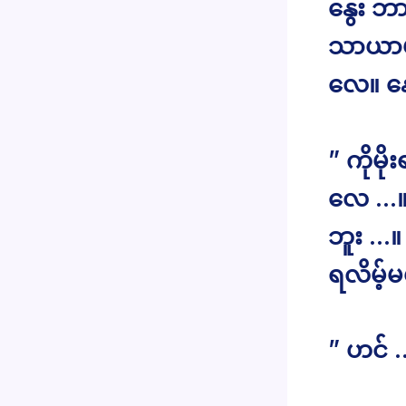
နွေး ဘ
သာယာမိ
လေ။ နော
” ကိုမိ
လေ …။ 
ဘူး …။
ရလိမ့်မ
” ဟင် 