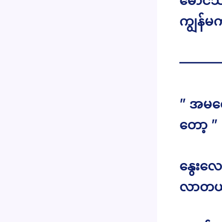
မောင်သ
ကျွန်မ
———
” အမလ
တော့ ”
နွေးလေ 
လာတယ