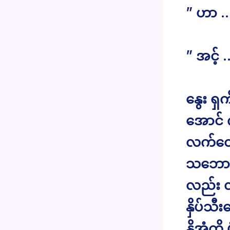
” ဟာ … 
” အင့်
နွေး ရှက
အောင် က
လက်တွေ
သဘောပေ
လည်း လ
နှိပ်သီ
နို့အုံက