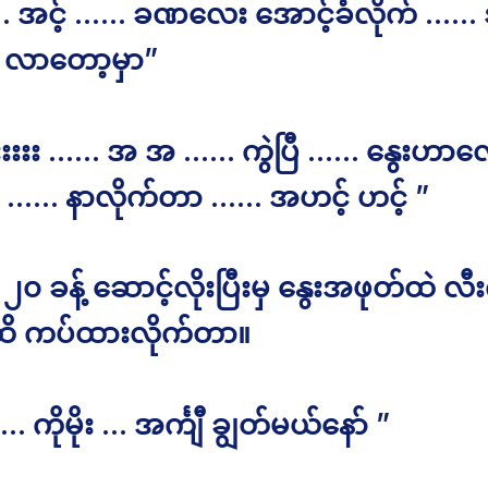
 … အင့် …… ခဏလေး အောင့်ခံလိုက် ……
 လာတော့မှာ”
းးးးး …… အ အ …… ကွဲပြီ …… နွေးဟာလေ
ှာ …… နာလိုက်တာ …… အဟင့် ဟင့် ”
၀ ခန့် ဆောင့်လိုးပြီးမှ နွေးအဖုတ်ထဲ လီး
ထိ ကပ်ထားလိုက်တာ။
… ကိုမိုး … အင်္ကျီ ချွတ်မယ်နော် ”