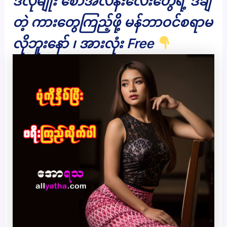
ဒီလိုမျိုး စော်အလန်းလေးတွေရဲ့ ဒချိ
တဲ့ ကားတွေကြည့်ဖို့ မန်ဘာဝင်စရာမ
လိုဘူးနော် ၊ အားလုံး Free