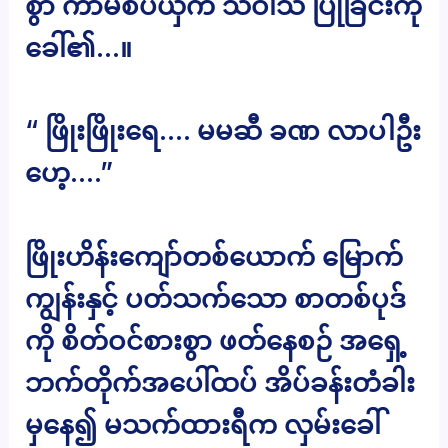
စွာ ကာမစပ်ယှက် သံဝါသ ပြုခြင်းကို
ခေါ်၏…။
“ ဖြိုးဖြိုးရေ…. မမဆီ ခဏ လာပါဦး
ဟေ့….”
ဖြိုးဟိန်းကျော်တစ်ယောက် မြောက်
ကျွန်းနှင့် ပတ်သက်သော စာတစ်ပုဒ်
ကို စိတ်ဝင်စားစွာ ဖတ်နေစဉ် အရှေ့
ဘက်တိုက်အပေါ်ထပ် အိပ်ခန်းတံခါး
မှနေ၍ မသက်ထားရီက လှမ်းခေါ်