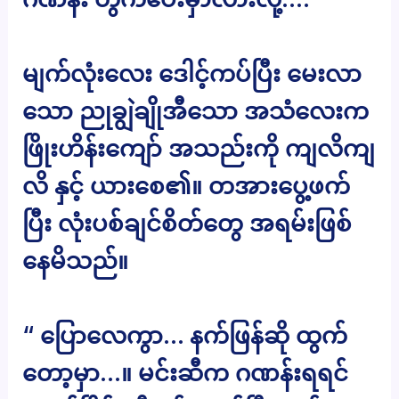
မျက်လုံးလေး ဒေါင့်ကပ်ပြီး မေးလာ
သော ညုချွဲချိုအီသော အသံလေးက
ဖြိုးဟိန်းကျော် အသည်းကို ကျလိကျ
လိ နှင့် ယားစေ၏။ တအားပွေ့ဖက်
ပြီး လုံးပစ်ချင်စိတ်တွေ အရမ်းဖြစ်
နေမိသည်။
“ ပြောလေကွာ… နက်ဖြန်ဆို ထွက်
တော့မှာ…။ မင်းဆီက ဂဏန်းရရင်