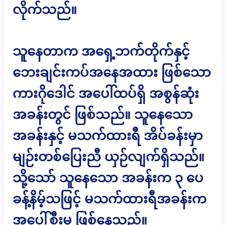
လိုက်သည်။
သူနေတာက အရှေ့ဘက်တိုက်နှင့်
ဘေးချင်းကပ်အနေအထား ဖြစ်သော
ကားဂိုဒေါင် အပေါ်ထပ်ရှိ အစွန်ဆုံး
အခန်းတွင် ဖြစ်သည်။ သူနေသော
အခန်းနှင့် မသက်ထားရီ အိပ်ခန်းမှာ
မျဉ်းတစ်ပြေးညီ ယှဉ်လျက်ရှိသည်။
သို့သော် သူနေသော အခန်းက ၃ ပေ
ခန့်နိမ့်သဖြင့် မသက်ထားရီအခန်းက
အပေါ်စီးမှ ဖြစ်နေသည်။