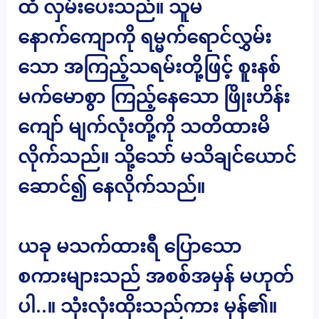
ထံ လှမ်းပေးသည်။ သူမ
နောက်ကျောကို ရမ္မက်ရောင်လွှမ်း
သော အကြည့်သရမ်းတို့ဖြင့် စူးနစ်
မက်မောစွာ ကြည့်နေသော ဖြိုးဟိန်း
ကျော် မျက်လုံးတို့ကို သတိထားမိ
လိုက်သည်။ သို့သော် မသိချင်ယောင်
ဆောင်၍ နေလိုက်သည်။
ယခု မသက်ထားရီ ပြောသော
စကားများသည် အစစ်အမှန် မဟုတ်
ပါ..။ သုံးလုံးထိုးသည်ကား မှန်၏။