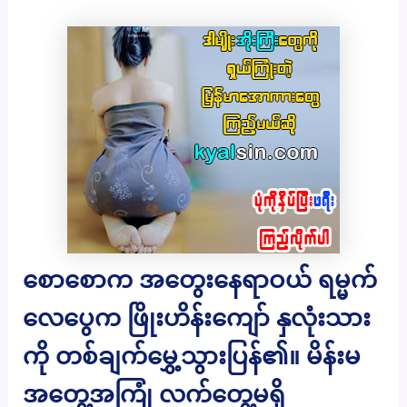
စောစောက အတွေးနေရာဝယ် ရမ္မက်
လေပွေက ဖြိုးဟိန်းကျော် နှလုံးသား
ကို တစ်ချက်မွှေ့သွားပြန်၏။ မိန်းမ
အတွေ့အကြုံ လက်တွေ့မရှိ