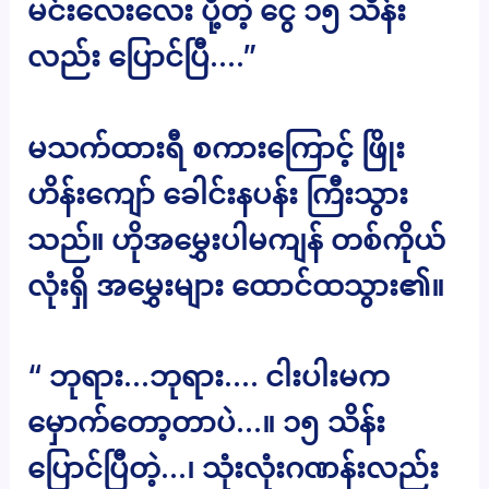
မင်းလေးလေး ပို့တဲ့ ငွေ ၁၅ သိန်း
လည်း ပြောင်ပြီ….”
မသက်ထားရီ စကားကြောင့် ဖြိုး
ဟိန်းကျော် ခေါင်းနပန်း ကြီးသွား
သည်။ ဟိုအမွှေးပါမကျန် တစ်ကိုယ်
လုံးရှိ အမွှေးများ ထောင်ထသွား၏။
“ ဘုရား…ဘုရား…. ငါးပါးမက
မှောက်တော့တာပဲ…။ ၁၅ သိန်း
ပြောင်ပြီတဲ့…၊ သုံးလုံးဂဏန်းလည်း