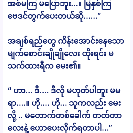
အစ်မကြ မပြောဘူး…။ မြနှစ်ကြ
ဗေဒင်တွက်ပေးတယ်ဆို……”
အချစ်ရည်တွေ ကိန်းအောင်းနေသော
မျက်စောင်းချိုချိုလေး ထိုးရင်း မ
သက်ထားရီက မေး၏။
“ ဟာ… ဒီ…. ဒီလို မဟုတ်ပါဘူး မမ
ရာ….။ ဟို…. ဟို… သူကလည်း မေး
လို့ .. မတောက်တစ်ခေါက် တတ်တာ
လေးနဲ့ ဟောပေးလိုက်ရတာပါ…”