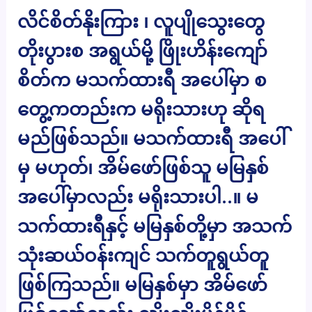
လိင်စိတ်နိုးကြား ၊ လူပျိုသွေးတွေ
တိုးပွားစ အရွယ်မို့ ဖြိုးဟိန်းကျော်
စိတ်က မသက်ထားရီ အပေါ်မှာ စ
တွေ့ကတည်းက မရိုးသားဟု ဆိုရ
မည်ဖြစ်သည်။ မသက်ထားရီ အပေါ်
မှ မဟုတ်၊ အိမ်ဖော်ဖြစ်သူ မမြနှစ်
အပေါ်မှာလည်း မရိုးသားပါ..။ မ
သက်ထားရီနှင့် မမြနှစ်တို့မှာ အသက်
သုံးဆယ်ဝန်းကျင် သက်တူရွယ်တူ
ဖြစ်ကြသည်။ မမြနှစ်မှာ အိမ်ဖော်