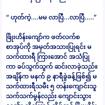
“ ဟုတ်ကဲ့….မမ လာပြီ…လာပြီ…..”
ဖြိုးဟိန်းကျော်က ဖတ်လက်စ
စာအုပ်ကို အမှတ်အသားပြုရင်း မ
သက်ထားရီ ကြားအောင် အသံပြု
ကာ ခပ်သွက်သွက် ဆင်းလာခဲ့သည်။
အချိန်က မနက် ၉ နာရီခွဲခန့်ဖြစ်၍ မ
သက်ထားရီသမီး ၅ တန်းကျောင်းသူ
သက်သက်မွန်လည်း ကျောင်းသွား