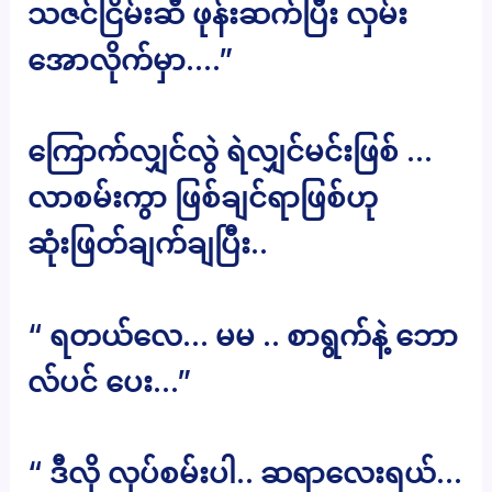
သဇင်ငြိမ်းဆီ ဖုန်းဆက်ပြီး လှမ်း
အောလိုက်မှာ….”
ကြောက်လျှင်လွဲ ရဲလျှင်မင်းဖြစ် …
လာစမ်းကွာ ဖြစ်ချင်ရာဖြစ်ဟု
ဆုံးဖြတ်ချက်ချပြီး..
“ ရတယ်လေ… မမ .. စာရွက်နဲ့ ဘော
လ်ပင် ပေး…”
“ ဒီလို လုပ်စမ်းပါ.. ဆရာလေးရယ်…