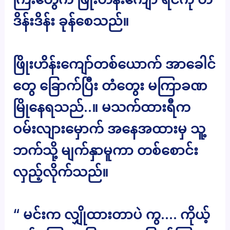
ဒိန်းဒိန်း ခုန်စေသည်။
ဖြိုးဟိန်းကျော်တစ်ယောက် အာခေါင်
တွေ ခြောက်ပြီး တံတွေး မကြာခဏ
မြိုနေရသည်..။ မသက်ထားရီက
ဝမ်းလျားမှောက် အနေအထားမှ သူ့
ဘက်သို့ မျက်နှာမူကာ တစ်စောင်း
လှည့်လိုက်သည်။
“ မင်းက လျှိုထားတာပဲ ကွ…. ကိုယ့်