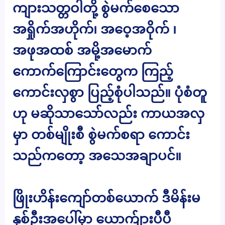
ကျားသတ္တဝါတို့ စွဲမက်စေသော
အရှိုက်အဟိုက်၊ အဝေ့အဝိုက် ၊
အဖုအထစ် အမို့အမောက်
ကောက်ကြောင်းတွေက ကြည့်
ကောင်းလှစွာ ပြည့်စုံပါသည်။ ပုံစံတူ
ဟု မဆိုသာသော်လည်း ကာယအလှ
မှာ တစ်မျိုးစီ စွဲမက်စရာ ကောင်း
သည်ကတော့ အသေအချာပင်။
ဖြိုးဟိန်းကျော်တစ်ယောက် ဒီမိန်းမ
နှစ်ဦးအပေါ်မှာ ယောက်ျားပီပီ