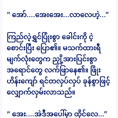
“ အော်….အေးအေး…လာလေဟဲ့…”
ကြည်လဲ့ရွှင်ပြုံးစွာ ခေါင်းကို ငဲ့
စောင်းပြီး ပြော၏။ မသက်ထားရီ
မျက်လုံးတွေက ညှို့အားပြင်းစွာ
အရောင်တွေ လက်ဖြာနေ၏။ ဖြိုး
ဟိန်းကျော် ရင်တလှပ်လှပ် ခုန်စွာဖြင့်
လျှောက်လှမ်းလာသည်။
“ အေး….အဲဒီအပေါ်မှာ ထိုင်လေ…”