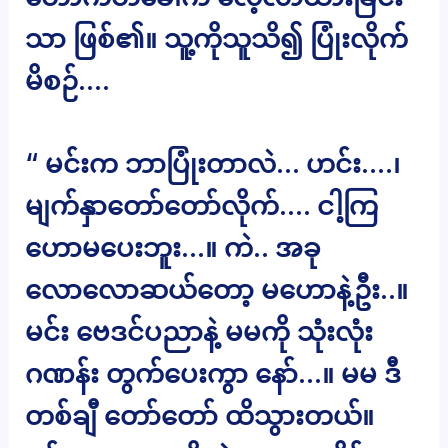
သာ ဖြစ်၏။ သူ့ကိုသူသိ၍ ပြုံးလိုက်
မိစဉ်….
“ မင်းက ဘာပြုံးတာလဲ… ဟင်း….၊
မျက်နှာတော်တော်လိုက်…. ငါ့ကြ
ဟောမပေးဘူး…။ ကဲ.. အခု
လောလောဆယ်တော့ မဟောနဲ့ဦး..။
မင်း ဗေဒင်ပညာနဲ့ မမကို သုံးလုံး
ဂဏန်း တွက်ပေးကွာ နော်…။ မမ ဒီ
တစ်ချီ တော်တော် ထိသွားတယ်။