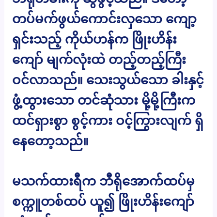
တပ်မက်ဖွယ်ကောင်းလှသော ကျော့
ရှင်းသည့် ကိုယ်ဟန်က ဖြိုးဟိန်း
ကျော် မျက်လုံးထဲ တည့်တည့်ကြီး
ဝင်လာသည်။ သေးသွယ်သော ခါးနှင့်
ဖွံ့ထွားသော တင်ဆုံသား မို့မို့ကြီးက
ထင်ရှားစွာ စွင့်ကား ဝင့်ကြွားလျက် ရှိ
နေတော့သည်။
မသက်ထားရီက ဘီရိုအောက်ထပ်မှ
စက္ကူတစ်ထပ် ယူ၍ ဖြိုးဟိန်းကျော်