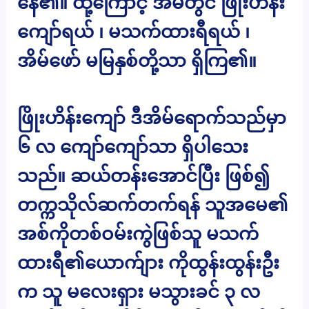
နေ၏။ ထို့ကြောင့် အိမ်တွင် ဖြိုးဟိန်း
ကျော်ရယ် ၊ မသက်ထားရီရယ် ၊
အိမ်ဖော် မမြနှစ်တို့သာ ရှိကြ၏။
ဖြိုးဟိန်းကျော် ဒီအိမ်ရောက်သည်မှာ
၆ လ ကျော်ကျော်သာ ရှိပါသေး
သည်။ ဆယ်တန်းအောင်ပြီး ဖြစ်၍
တက္ကသိုလ်ဆက်တက်ရန် သူအမေ၏
အစ်ကိုတစ်ဝမ်းကွဲဖြစ်သူ မသက်
ထားရီ၏ယောက်ျား ကိုထွန်းထွန်းဦး
က သူ မလေးရှား မသွားခင် ၃ လ