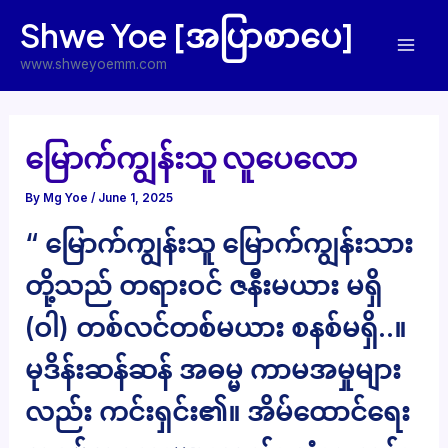
Skip
Shwe Yoe [အပြာစာပေ]
to
Mai
content
www.shweyoemm.com
Men
မြောက်ကျွန်းသူ လူပေလော
By
Mg Yoe
/
June 1, 2025
“ မြောက်ကျွန်းသူ မြောက်ကျွန်းသား
တို့သည် တရားဝင် ဇနီးမယား မရှိ
(ဝါ) တစ်လင်တစ်မယား စနစ်မရှိ..။
မုဒိန်းဆန်ဆန် အဓမ္မ ကာမအမှုများ
လည်း ကင်းရှင်း၏။ အိမ်ထောင်ရေး