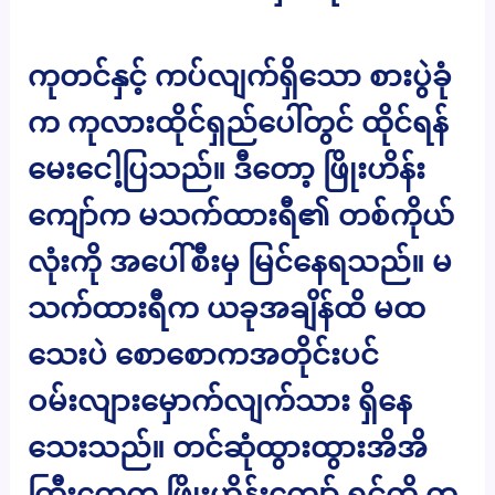
ကုတင်နှင့် ကပ်လျက်ရှိသော စားပွဲခုံ
က ကုလားထိုင်ရှည်ပေါ်တွင် ထိုင်ရန်
မေးငေါ့ပြသည်။ ဒီတော့ ဖြိုးဟိန်း
ကျော်က မသက်ထားရီ၏ တစ်ကိုယ်
လုံးကို အပေါ်စီးမှ မြင်နေရသည်။ မ
သက်ထားရီက ယခုအချိန်ထိ မထ
သေးပဲ စောစောကအတိုင်းပင်
ဝမ်းလျားမှောက်လျက်သား ရှိနေ
သေးသည်။ တင်ဆုံထွားထွားအိအိ
ကြီးတွေက ဖြိုးဟိန်းကျော် ရင်ကို တ