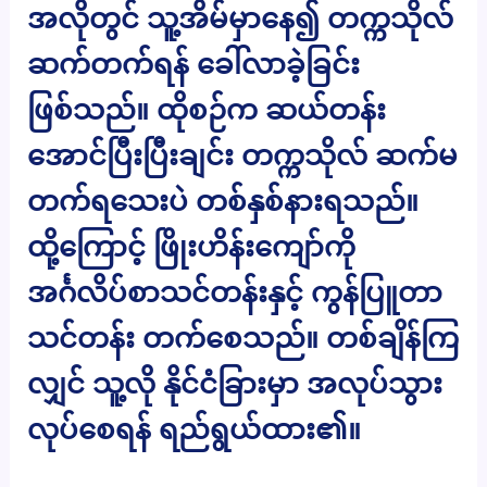
အလိုတွင် သူ့အိမ်မှာနေ၍ တက္ကသိုလ်
ဆက်တက်ရန် ခေါ်လာခဲ့ခြင်း
ဖြစ်သည်။ ထိုစဉ်က ဆယ်တန်း
အောင်ပြီးပြီးချင်း တက္ကသိုလ် ဆက်မ
တက်ရသေးပဲ တစ်နှစ်နားရသည်။
ထို့ကြောင့် ဖြိုးဟိန်းကျော်ကို
အင်္ဂလိပ်စာသင်တန်းနှင့် ကွန်ပြူတာ
သင်တန်း တက်စေသည်။ တစ်ချိန်ကြ
လျှင် သူ့လို နိုင်ငံခြားမှာ အလုပ်သွား
လုပ်စေရန် ရည်ရွယ်ထား၏။