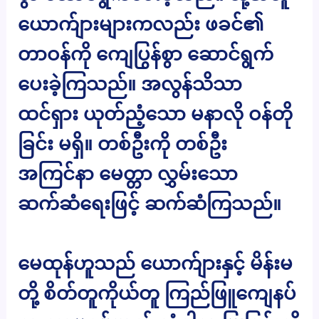
ယောက်ျားများကလည်း ဖခင်၏
တာဝန်ကို ကျေပြွန်စွာ ဆောင်ရွက်
ပေးခဲ့ကြသည်။ အလွန်သိသာ
ထင်ရှား ယုတ်ညံ့သော မနာလို ဝန်တို
ခြင်း မရှိ။ တစ်ဦးကို တစ်ဦး
အကြင်နာ မေတ္တာ လွှမ်းသော
ဆက်ဆံရေးဖြင့် ဆက်ဆံကြသည်။
မေထုန်ဟူသည် ယောက်ျားနှင့် မိန်းမ
တို့ စိတ်တူကိုယ်တူ ကြည်ဖြူကျေနပ်