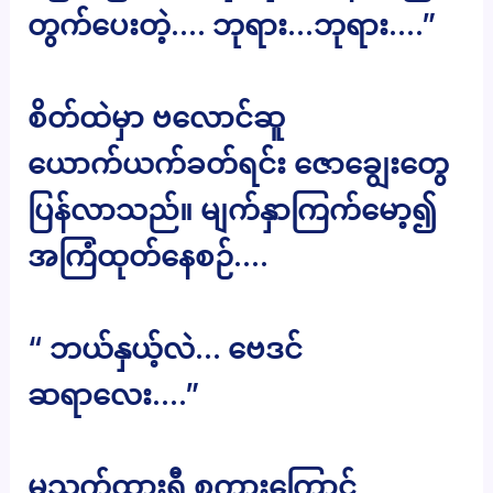
တွက်ပေးတဲ့…. ဘုရား…ဘုရား….”
စိတ်ထဲမှာ ဗလောင်ဆူ
ယောက်ယက်ခတ်ရင်း ဇောချွေးတွေ
ပြန်လာသည်။ မျက်နှာကြက်မော့၍
အကြံထုတ်နေစဉ်….
“ ဘယ်နှယ့်လဲ… ဗေဒင်
ဆရာလေး….”
မသက်ထားရီ စကားကြောင့်