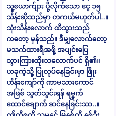
သူ့ယောက်ျား ပို့လိုက်သော ငွေ ၁၅
သိန်းဆိုသည်မှာ တကယ်မဟုတ်ပါ..။
သုံးသိန်းလောက် ထိသွားသည်
ကတော့ မှန်သည်။ ဒီမျှလောက်တော့
မသက်ထားရီအဖို့ အပျင်းပြေ
သွားကြားထိုးသလောက်ပင် ရှိ၏။
ယခုကဲ့သို့ ပြုလုပ်နေခြင်းမှာ ဖြိုး
ဟိန်းကျော်ကို ကာမသားကောင်
အဖြစ် သွတ်သွင်းရန် ရမ္မက်
ထောင်ချောက် ဆင်နေခြင်းသာ..။
ဤကိစ္စကို သူမနှင့် မြနှစ်တို့ နှစ်ဦး