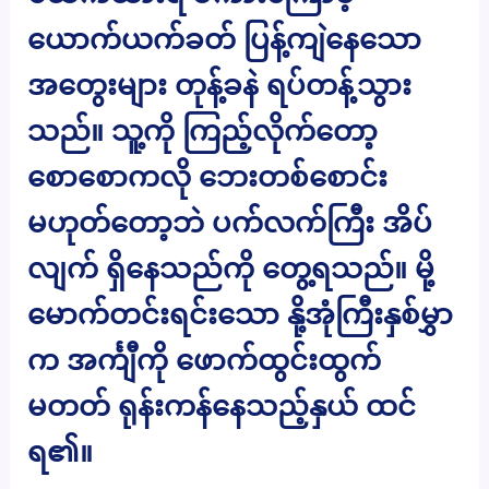
ယောက်ယက်ခတ် ပြန့်ကျဲနေသော
အတွေးများ တုန့်ခနဲ ရပ်တန့်သွား
သည်။ သူ့ကို ကြည့်လိုက်တော့
စောစောကလို ဘေးတစ်စောင်း
မဟုတ်တော့ဘဲ ပက်လက်ကြီး အိပ်
လျက် ရှိနေသည်ကို တွေ့ရသည်။ မို့
မောက်တင်းရင်းသော နို့အုံကြီးနှစ်မွှာ
က အင်္ကျီကို ဖောက်ထွင်းထွက်
မတတ် ရုန်းကန်နေသည့်နှယ် ထင်
ရ၏။