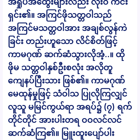
အရှုပ်အထွေးများလည်း လုံးဝ ကင်း
ရှင်း၏။ အကြင်ဖိုသတ္တဝါသည်
အကြင်မသတ္တဝါအား အချစ်လွန်ကဲ
ခြင်း တည်းဟူသော လိင်စိတ်ဖြင့်
ကာမဂုဏ် ဆက်ဆံသွားလိုအံ့..။ ထို
ဖိုမ သတ္တဝါနှစ်ဦးစလုံး အလိုတူ
ကျေနပ်ပြီးသား ဖြစ်၏။ ကာမဂုဏ်
မေထုန်မှုဖြင့် သံဝါသ ပြုလိုကြလျှင်
လူသူ မမြင်ကွယ်ရာ အရပ်၌ (၇) ရက်
တိုင်တိုင် အားပါးတရ ဝဝလင်လင်
ဆက်ဆံကြ၏။ မြူးထူးပျော်ပါး