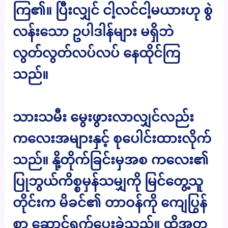
ကြ၏။ ပြီးလျှင် ငါ့လင်ငါ့မယားဟု စွဲ
လန်းသော ဥပါဒါန်များ မရှိဘဲ
လွတ်လွတ်လပ်လပ် နေထိုင်ကြ
သည်။
သားသမီး မွေးဖွားလာလျှင်လည်း
ကလေးအများနှင့် စုပေါင်းထားလိုက်
သည်။ နို့တိုက်ခြင်းမှအစ ကလေး၏
ပြုဘွယ်ကိစ္စမှန်သမျှကို မြင်တွေ့သူ
တိုင်းက မိခင်၏ တာဝန်ကို ကျေပြွန်
စွာ ဆောင်ရွက်ပေးခဲ့သည်။ ထို့အတူ