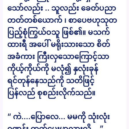
သော်လည်း .. သူလည်း ခေတ်ပညာ
တတ်တစ်ယောက် ၊ စာပေဗဟုသုတ
ပြည့်စုံကြွယ်ဝသူ ဖြစ်၏။ မသက်
ထားရီ အပေါ် မရိုးသားသော စိတ်
အခံကား ကြီးလှသောကြောင့်သာ
ကိုယ့်ကိုယ်ကို မလုံ၍ နှလုံးခုန်
ရင်တုန်နေသည်ကို သတိဖြင့်
ပြန်လည် စုစည်းလိုက်သည်။
“ ကဲ….ပြောလေ… မမကို သုံးလုံး
ဂဏန်း တွက်ပေးမှာလားလို့….”