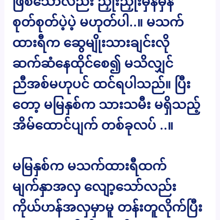
ဖြစ်သော်လည်း ညှိုးညှိုးမှိန်မှိန်
စုတ်စုတ်ပဲ့ပဲ့ မဟုတ်ပါ..။ မသက်
ထားရီက ဆွေမျိုးသားချင်းလို
ဆက်ဆံနေထိုင်စေ၍ မသိလျှင်
ညီအစ်မဟုပင် ထင်ရပါသည်။ ပြီး
တော့ မမြနှစ်က သားသမီး မရှိသည့်
အိမ်ထောင်ပျက် တစ်ခုလပ် ..။
မမြနှစ်က မသက်ထားရီထက်
မျက်နှာအလှ လျော့သော်လည်း
ကိုယ်ဟန်အလှမှာမူ တန်းတူလိုက်ပြီး