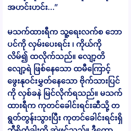
အဟင်းဟင်း…”
မသက်ထားရီက သူ့ရေးလက်စ ဘော
ပင်ကို လှမ်းပေးရင်း ၊ ကိုယ်ကို
လိမ်၍ ထလိုက်သည်။ လျော့တိ
လျော့ရဲ ဖြစ်နေသော ထမီကြောင့်
ဖွေးနုဝင်းမွှတ်နေသော ဗိုက်သားပြင်
ကို လှစ်ခနဲ မြင်လိုက်ရသည်။ မသက်
ထားရီက ကုတင်ခေါင်းရင်းဆီသို့ တ
ရွတ်တွန်းသွားပြီး ကုတင်ခေါင်းရင်းရှိ
ဘီရိုတံခါးကို ဆွဲဖွင့်သည်။ ဒီတော့