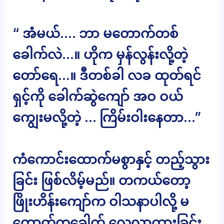
“ အံမယ်…. ဘာ မတောက်တစ်
ခေါက်လဲ…။ ဟိုက မှန်လွန်းလို့တဲ့
တော်ရေ…။ ဒီတစ်ခါ လခ ထုတ်ရင်
ရှင့်ကို ခေါက်ဆွဲကျော် အဝ ဝယ်
ကျွေးမလို့တဲ့ … ကြိမ်းဝါးနေတာ…”
ကံကောင်းထောက်မစွာနှင့် တည့်သွား
ခြင်း ဖြစ်လိမ့်မည်။ တကယ်တော့
ဖြိုးဟိန်းကျော်က ဝါသနာပါလို့ မ
တောက်တခေါက် လေ့လာထားခြင်း