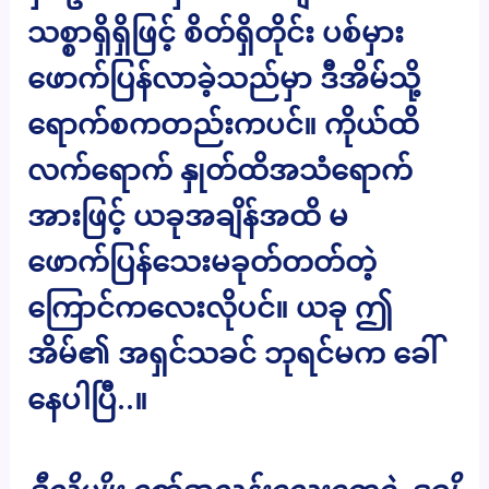
သစ္စာရှိရှိဖြင့် စိတ်ရှိတိုင်း ပစ်မှား
ဖောက်ပြန်လာခဲ့သည်မှာ ဒီအိမ်သို့
ရောက်စကတည်းကပင်။ ကိုယ်ထိ
လက်ရောက် နှုတ်ထိအသံရောက်
အားဖြင့် ယခုအချိန်အထိ မ
ဖောက်ပြန်သေးမခုတ်တတ်တဲ့
ကြောင်ကလေးလိုပင်။ ယခု ဤ
အိမ်၏ အရှင်သခင် ဘုရင်မက ခေါ်
နေပါပြီ..။