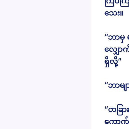
ကြပ်ကြ
သေး။
“ဘာမှ 
လျှောက
ရှိလို့”
“ဘာမျ
“တခြား
ကောက်စိ