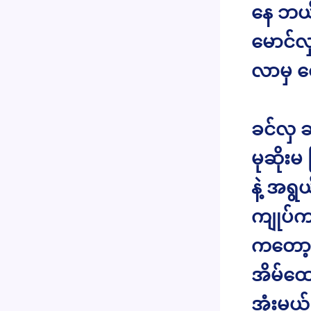
နေ ဘယ်
မောင်လှ
လာမှ တ
ခင်လှ ဆ
မုဆိုးမ
နဲ့ အရွ
ကျုပ်က
ကတော့ 
အိမ်ထော
အုံးမယ