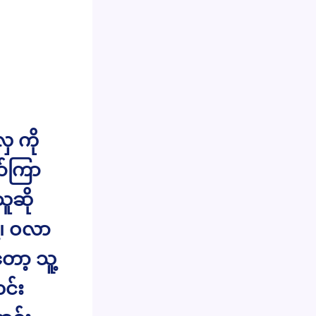
ှ ကို
ာ်ကြာ
သူဆို
ု့၊ ဝလာ
ော့ သူ့
င်း