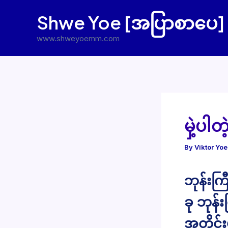
Skip
Shwe Yoe [အပြာစာပေ]
to
content
www.shweyoemm.com
မှဲ့ပါတ
By
Viktor Yo
ဘုန်းကြ
ခု ဘုန်
အတိုင်