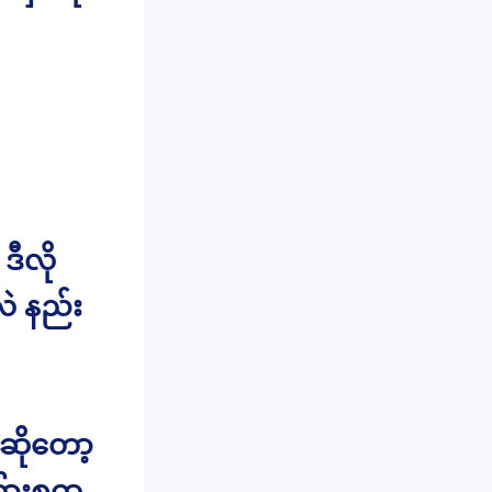
ဒီလို
လဲ နည်း
ဆိုတော့
ကြားစုထ