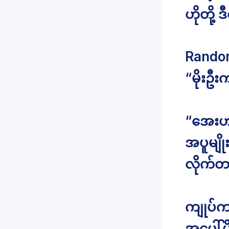
ဟိုတို့ ဒ
Rando
“မိုးဦး
“အေးဟ ပ
အပူမျို
လိုက်တ
ကျုပ်က
အပေါ်ပိ