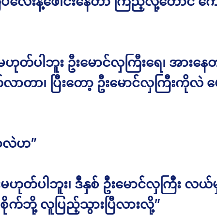
ပ်လေးနဲ့ဖေါင်းနေတာ ကြည့်လို့တောင် ကေ
မဟုတ်ပါဘူး ဦးမောင်လှကြီးရေ၊ အားနေတာ
်လာတာ၊ ပြီးတော့ ဦးမောင်လှကြီးကိုလဲ 
ာလဲဟ”
မဟုတ်ပါဘူး၊ ဒီနှစ် ဦးမောင်လှကြီး လယ်မ
ုက်ဘို့ လူပြည့်သွားပြီလားလို့”