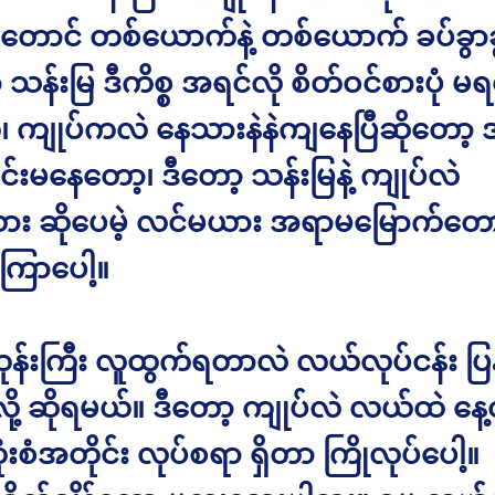
ိန်တောင် တစ်ယောက်နဲ့ တစ်ယောက် ခပ်ခွာ
သန်းမြ ဒီကိစ္စ အရင်လို စိတ်ဝင်စားပုံ မ
၊ ကျုပ်ကလဲ နေသားနဲနဲကျနေပြီဆိုတော့
်းမနေတော့၊ ဒီတော့ သန်းမြနဲ့ ကျုပ်လဲ
း ဆိုပေမဲ့ လင်မယား အရာမမြောက်တော
ြာပေါ့။
ုန်းကြီး လူထွက်ရတာလဲ လယ်လုပ်ငန်း ပြန်
ု့ ဆိုရမယ်။ ဒီတော့ ကျုပ်လဲ လယ်ထဲ နေ့တ
ုံးစံအတိုင်း လုပ်စရာ ရှိတာ ကြိုလုပ်ပေါ့။