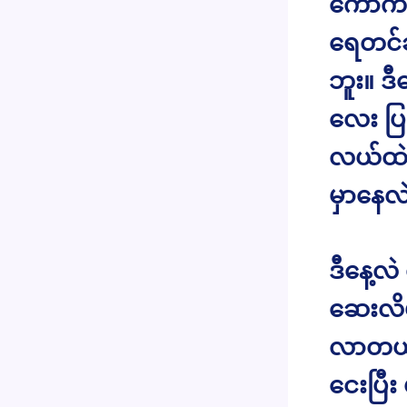
ကောက်စ
ရေတင်ခ
ဘူး။ ဒီ
လေး ပြင
လယ်ထဲဘ
မှာနေလဲ
ဒီနေ့လဲ
ဆေးလိပ်
လာတယ်။
ငေးပြီ