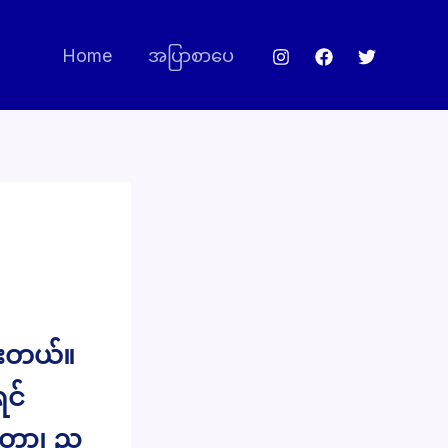
Home
အပြာစာပေ
ွားတယ်။
ရင်
တော့၊ ည