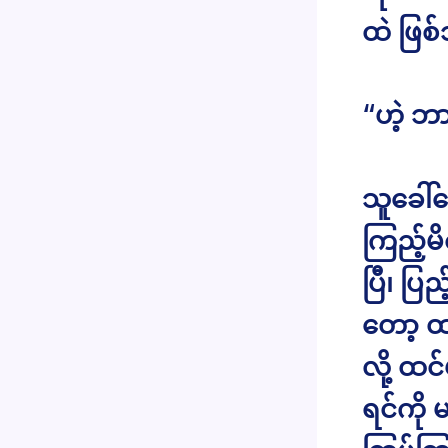
ထဲ ဖြစ်
“ဟဲ့ ဘ
သူခေါ်တ
ကြည့်မ
ပြီ၊ ပြည
တော့ ထမ
လို့ ထင
ရင်ကို 