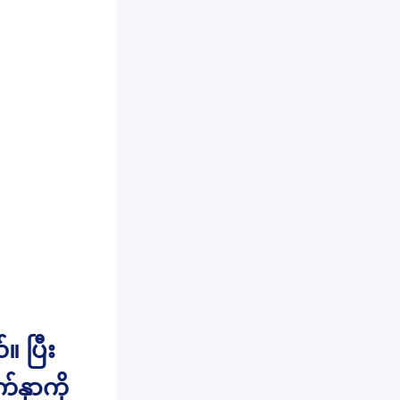
။ ပြီး
က်နှာကို