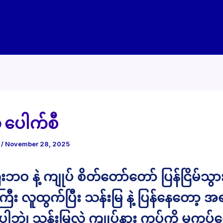
ဲ့ ပေါက်စီ
e
/
November 28, 2025
ီးဘဝ နဲ့ ကျုပ် စိတ်တော်တော် ပြန်ငြိမ်သ
းကြီး လူထွက်ပြီး သန်းမြ နဲ့ ပြန်နေတော့ အ
းပါဘဲ၊ သန်းမြလဲ ကျုပ်နား ကပ်ကို မကပ်