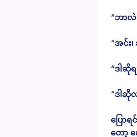
“ဘာလဲ 
“အင်း၊
“ဒါဆို
“ဒါဆို
ပြောရင်
တော့ ခေ