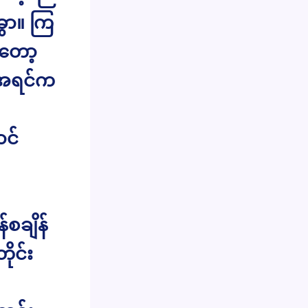
ခွာ။ ကြ
ရတော့
 အရင်က
င်
စချိန်
ိုင်း