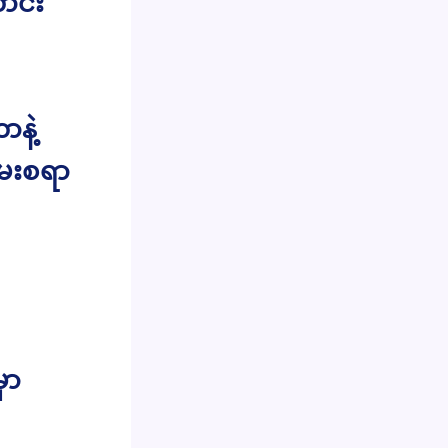
ာင်း
နဲ့
မေးစရာ
ှာ