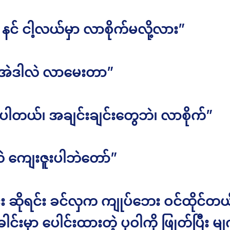
နင် ငါ့လယ်မှာ လာစိုက်မလို့လား”
 အဲဒါလဲ လာမေးတာ”
ရပါတယ်၊ အချင်းချင်းတွေဘဲ၊ လာစိုက်”
လဲ ကျေးဇူးပါဘဲတော်”
း ဆိုရင်း ခင်လှက ကျုပ်ဘေး ဝင်ထိုင်တယ်
ါင်းမှာ ပေါင်းထားတဲ့ ပုဝါကို ဖြုတ်ပြီး မျ