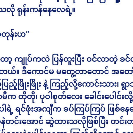
သလို ရုန်းကန်နေလေရဲ့။
ာတုန်းဟ”
ော့ ကျုပ်ကလဲ ပြန်ထူးပြီး ဝင်လာတဲ့ ခင်လ
ိတယ်။ ဒီကောင်မ မတွေ့တာတောင် အတေ
့်ပြည့်ဖြိုးဖြိုး နဲ့ ကြည့်လို့ကောင်းသား၊ ရွာ
ီက တိုတို၊ ပုဝါစုတ်လေး ခေါင်းပေါင်းလိ
်ပါရဲ့ ရင်ဖုံးအကျီက ခပ်ကြပ်ကြပ် ဖြစ်နေတ
မနဲတင်းအောင် ဆွဲထားသလိုဖြစ်ပြီး တင်းတ