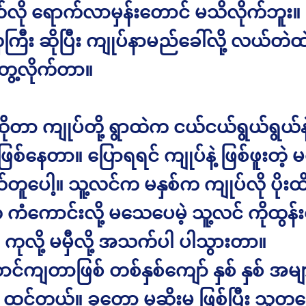
လို ရောက်လာမှန်းတောင် မသိလိုက်ဘူး။ 
ကြီး ဆိုပြီး ကျုပ်နာမည်ခေါ်လို့ လယ်တဲထ
ွေ့လိုက်တာ။
ိုတာ ကျုပ်တို့ ရွာထဲက ငယ်ငယ်ရွယ်ရွယ်နဲ
 ဖြစ်နေတာ။ ပြောရရင် ကျုပ်နဲ့ ဖြစ်ဖူးတဲ့ မတ
ယ်တူပေါ့။ သူ့လင်က မနှစ်က ကျုပ်လို ပိုး
 ကံကောင်းလို့ မသေပေမဲ့ သူ့လင် ကိုထွန်
ကုလို့ မမှီလို့ အသက်ပါ ပါသွားတာ။
င်ကျတာဖြစ် တစ်နှစ်ကျော် နှစ် နှစ် အများ
် ထင်တယ်။ ခုတော့ မုဆိုးမ ဖြစ်ပြီး သူ့