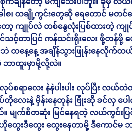
ိုက်ချိန်တော့ မကျသေးပါဘူး။ ခုမှ လယ်က
ါစ၊ တချို့ကွင်းတွေဆို ရေတောင် မတင်
တော့ ကျုပ်လဲ တစ်နွေလုံးပြစ်ထားတဲ့ ကျု
်သင့်တာပြင် ကန်သင်းရိုးလေး ဖို့တန်ဖို့ ပေ
ဲ တနေ့နေ့ အချိန်သွားဖြုန်းနေလိုက်တယ်
 ဘာထူးမှာမို့လို့လဲ။
 လုပ်စရာလေး နဲနဲပါးပါး လုပ်ပြီး လယ်တဲ
တိုလေးနဲ့ မှိန်းနေတုန်း ဗြုံးဆို ခင်လှ ပေ
 မျက်စိတဆုံး မြင်နေရတဲ့ လယ်ကွင်းပြင
း ဟိုတွေးဒီတွေး တွေးနေတာမို့ ဒီကောင်