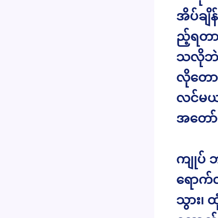
အိပ်ချ
ည့်ရတာ 
သလိုဘဲ
လိုတောင
လင်မယာ
အတော်က
ကျုပ် ဘ
ရောက်လိ
သွား၊ ထ