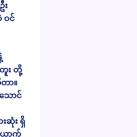
ဦး
ဲ ဝင်
့
ူး တို့
ထိတာ။
းသောင်
ဆုံး ရှိ
တယောက်