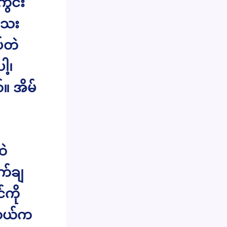
ွင်း
သေး
ပ်တဲ
ါ့၊
။ အိမ်
ထဲ
ါက်ချ
်ကို
မ ဘယ်က