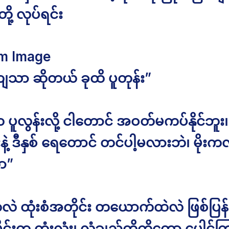
ီတို့ လုပ်ရင်း
m Image
ကျသာ ဆိုတယ် ခုထိ ပူတုန်း”
ူလွန်းလို့ ငါတောင် အဝတ်မကပ်နိုင်ဘူး၊ 
းနဲ့ ဒီနှစ် ရေတောင် တင်ပါ့မလားဘဲ၊ မိုးက
ာ”
လဲ ထုံးစံအတိုင်း တယောက်ထဲလဲ ဖြစ်ပြန်
ုင်းက တုံးလုံး၊ လုံချည်တိုကိုတော့ ပေါင်