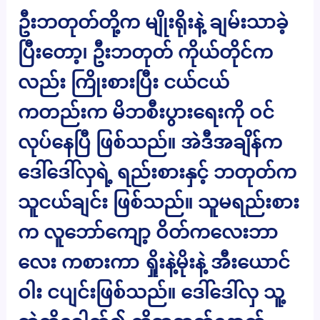
ဦးဘတုတ်တို့က မျိုးရိုးနဲ့ ချမ်းသာခဲ့
ပြီးတော့၊ ဦးဘတုတ် ကိုယ်တိုင်က
လည်း ကြိုးစားပြီး ငယ်ငယ်
ကတည်းက မိဘစီးပွားရေးကို ဝင်
လုပ်နေပြီ ဖြစ်သည်။ အဲဒီအချိန်က
ဒေါ်ဒေါ်လှရဲ့ ရည်းစားနှင့် ဘတုတ်က
သူငယ်ချင်း ဖြစ်သည်။ သူမရည်းစား
က လူဘော်ကျော့ ဝိတ်ကလေးဘာ
လေး ကစားကာ ရှိုးနဲ့မိုးနဲ့ အီးယောင်
ဝါး ငပျင်းဖြစ်သည်။ ဒေါ်ဒေါ်လှ သူ့