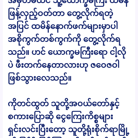
အမှတ်မထင် သူ့ယောက္ခမကြီး ထမိန်
ဖြန့်လှည့်ဝတ်တာ တွေ့လိုက်ရတဲ့
အပြင် ထမိန်နောက်ဖက်များမှာပါ
အစိုကွက်တစ်ကွက်ကို တွေ့လိုက်ရ
သည်။ ဟင် ယောက္ခမကြီးရော ငါ့လို
ပဲ ဖီးတက်နေတာလားဟု ဇဝေဇဝါ
ဖြစ်သွားလေသည်။
ကိုတင်ထွတ် သူတို့အဝယ်တော်နှင့်
စကားပြောဆို ငွေကြေးကိစ္စများ
ရှင်းလင်းပြီးတော့ သူတို့ရုံးစိုက်ရာမြို့