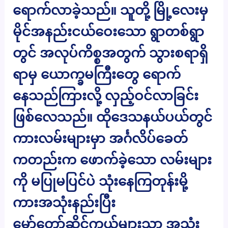
ရောက်လာခဲ့သည်။ သူတို့ မြို့လေးမှ
မိုင်အနည်းငယ်ဝေးသော ရွာတစ်ရွာ
တွင် အလုပ်ကိစ္စအတွက် သွားစရာရှိ
ရာမှ ယောက္ခမကြီးတွေ ရောက်
နေသည်ကြားလို့ လှည့်ဝင်လာခြင်း
ဖြစ်လေသည်။ ထိုဒေသနယ်ပယ်တွင်
ကားလမ်းများမှာ အင်္ဂလိပ်ခေတ်
ကတည်းက ဖောက်ခဲ့သော လမ်းများ
ကို မပြုမပြင်ပဲ သုံးနေကြတုန်းမို့
ကားအသုံးနည်းပြီး
မော်တော်ဆိုင်ကယ်များသာ အသုံး