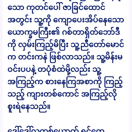
သော ကုတင်ပေါ် ဇာခြင်ထောင်
အတွင်း သူ့ကို ကျောပေးအိပ်နေသော
ယောက္ခမကြီး၏ ဂစ်တာရှိတ်ဘော်ဒီ
ကို လှမ်းကြည့်မိပြီး သူ့ညီတော်မောင်
က တင်းကနဲ ဖြစ်လာသည်။ သူ့မိန်းမ
ဝင်းပပနဲ့ တပုံစံထဲမို့လည်း သူ့
အကြည့်က စားနေကြအစာကို ကြည့်
သည့် ကျားတစ်ကောင် အကြည့်လို
စူးရဲနေသည်။
ဒေါ်ဒေါ်လှတစ်ယောက် ရင်တွေ