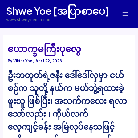
Skip
Shwe Yoe [အပြာစာပေ]
to
Mai
content
www.shweyoemm.com
Men
ယောက္ခမကြီးပုလွေ
By
Viktor Yoe
/
April 22, 2026
ဦးဘတုတ်ရဲ့ဇနီး ဒေါ်ဒေါ်လှမှာ ငယ်
စဉ်က သူတို့ နယ်က မယ်ဘွဲ့ရထားခဲ့
ဖူးသူ ဖြစ်ပြီး၊ အသက်ကလေး ရလာ
သော်လည်း ၊ ကိုယ်လက်
လေ့ကျင့်ခန်း အမြဲလုပ်နေသဖြင့်