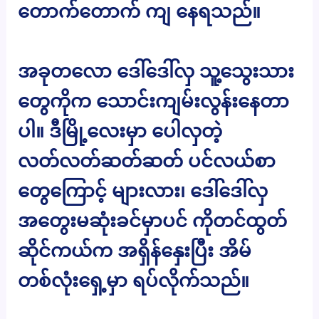
တောက်တောက် ကျ နေရသည်။
အခုတလော ‌ဒေါ်ဒေါ်လှ သူ့သွေးသား
တွေကိုက သောင်းကျမ်းလွန်းနေတာ
ပါ။ ဒီမြို့လေးမှာ ပေါလှတဲ့
လတ်လတ်ဆတ်ဆတ် ပင်လယ်စာ
တွေကြောင့် များလား၊ ဒေါ်ဒေါ်လှ
အတွေးမဆုံးခင်မှာပင် ကိုတင်ထွတ်
ဆိုင်ကယ်က အရှိန်နှေးပြီး အိမ်
တစ်လုံးရှေ့မှာ ရပ်လိုက်သည်။