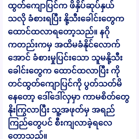
ထွတ်ကျောပြင်က ဖိနှိပ်ဆုပ်နှယ်
သလို ခံစားရပြီး နို့သီးခေါင်းတွေက
ထောင်ထလာရတော့သည်။ နဂို
ကတည်းကမှ အထိမခံနိုင်လောက်
အောင် ခံစားမှုပြင်းသော သူမနို့သီး
ခေါင်းတွေက ထောင်ထလာပြီး ကို
တင်ထွတ်ကျောပြင်ကို ပွတ်သတ်မိ
နေတော့ ဒေါ်ဒေါ်လှမှာ ကာမစိတ်တွေ
နိုးကြွလာပြီး သူ့အဖုတ်မှ အရည်
ကြည်တွေပင် စီးကျလာခဲ့ရလေ
တော့သည်။