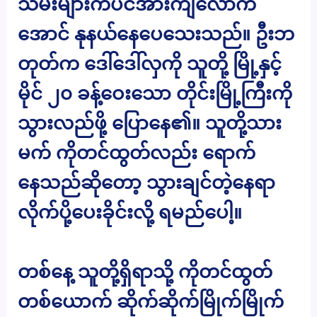
သမီးများကပင်အားကျလောက်
အောင် နုနယ်နေပေသေးသည်။ ဦးဘ
တုတ်က ဒေါ်ဒေါ်လှကို သူတို့ မြို့နှင့်
မိုင် ၂၀ ခန့်ဝေးသော တိုင်းမြို့ကြီးကို
သွားလည်ဖို့ ပြောနေ၏။ သူတို့သား
မက် ကိုတင်ထွတ်လည်း ရောက်
နေသည်ဆိုတော့ သွားချင်တဲ့နေရာ
လိုက်ပို့ပေးခိုင်းလို့ ရမည်ပေါ့။
တစ်နေ့ သူတို့ရှိရာသို့ ကိုတင်ထွတ်
တစ်ယောက် ဆိုက်ဆိုက်မြိုက်မြိုက်