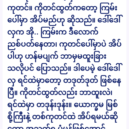
ကုတင်။ ကိုတင်ထွတ်ကတော့ ကြမ်း
ပေါ်မှာ အိပ်မည်ဟု ဆိုသည်။ ဒေါ်ဒေါ်
လှက အို.. ကြမ်းက ဒီလောက်
ညစ်ပတ်နေတာ၊ ကုတင်ပေါ်မှာပဲ အိပ်
ပါဟု ဟန်မပျက် ဘာမှမထူးခြား
သလိုပင် ပြောသည်။ ‌ဒါ‌ပေမဲ့ ဒေါ်ဒေါ်
လှ ရင်ထဲမှာတော့ တဒုတ်ဒုတ် ဖြစ်နေ
ပြီ။ ကိုတင်ထွတ်လည်း ဘာထူးလဲ၊
ရင်ထဲမှာ တဒုန်းဒုန်း။ ယောက္ခမ မြစ်
စို့ကြီးနဲ့ တစ်ကုတင်ထဲ အိပ်ရမယ်ဆို
တော့ အသက်ရှူ ပုံမုန်ဖြစ်အောင်