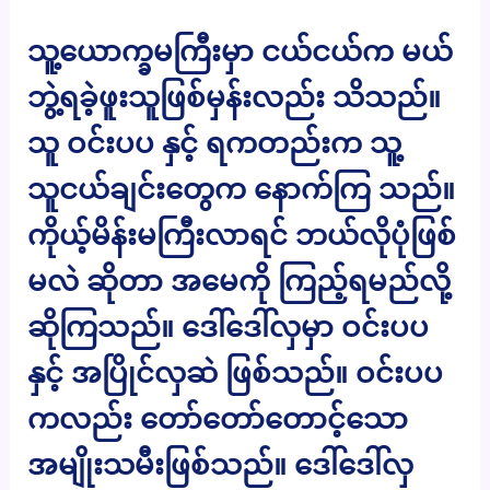
သူ့ယောက္ခမကြီးမှာ ငယ်ငယ်က မယ်
ဘွဲ့ရခဲ့ဖူးသူဖြစ်မှန်းလည်း သိသည်။
သူ ဝင်းပပ နှင့် ရကတည်းက သူ့
သူငယ်ချင်းတွေက နောက်ကြ သည်။
ကိုယ့်မိန်းမကြီးလာရင် ဘယ်လိုပုံဖြစ်
မလဲ ဆိုတာ အမေကို ကြည့်ရမည်လို့
ဆိုကြသည်။ ဒေါ်ဒေါ်လှမှာ ဝင်းပပ
နှင့် အပြိုင်လှဆဲ ဖြစ်သည်။ ဝင်းပပ
ကလည်း တော်တော်တောင့်သော
အမျိုးသမီးဖြစ်သည်။ ဒေါ်ဒေါ်လှ