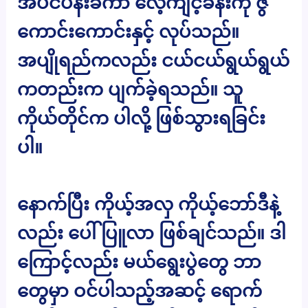
အပင်ပန်းခံကာ လေ့ကျင့်ခန်းကို ဇွဲ
ကောင်းကောင်းနှင့် လုပ်သည်။
အပျိုရည်ကလည်း ငယ်ငယ်ရွယ်ရွယ်
ကတည်းက ပျက်ခဲ့ရသည်။ သူ
ကိုယ်တိုင်က ပါလို့ ဖြစ်သွားရခြင်း
ပါ။
နောက်ပြီး ကိုယ့်အလှ ကိုယ့်ဘော်ဒီနဲ့
လည်း ပေါ်ပြူလာ ဖြစ်ချင်သည်။ ဒါ
ကြောင့်လည်း မယ်ရွေးပွဲတွေ ဘာ
တွေမှာ ဝင်ပါသည့်အဆင့် ရောက်