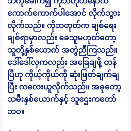
ဘဲကိုခေါက်၍ ကိုဘတုတ်နောက်
ကောက်ကောက်ပါအောင် လိုက်သွား
လိုက်သည်။ ကိုဘတုတ်က ချစ်ရေး
ချစ်ရာမှာလည်း ခေသူမဟုတ်တော့
သူတို့နှစ်ယောက် အတွဲညီကြသည်။
ဒေါ်ဒေါ်လှကလည်း အခြေချဖို့ တန်
ပြီဟု ကိုယ့်ကိုယ်ကို ဆုံးဖြတ်ချက်ချ
ပြီး ကလေးယူလိုက်သည်။ အခုတော့
သမီးနှစ်ယောက်နှင့် သူဌေးကတော်
ဘဝ။