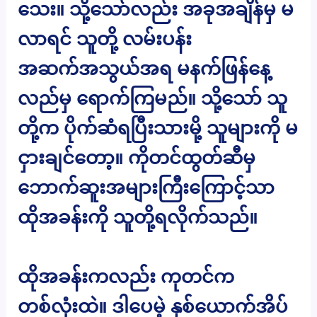
သေး။ သို့သော်လည်း အခုအချိန်မှ မ
လာရင် သူတို့ လမ်းပန်း
အဆက်အသွယ်အရ မနက်ဖြန်နေ့
လည်မှ ရောက်ကြမည်။ သို့သော် သူ
တို့က ပိုက်ဆံရပြီးသားမို့ သူများကို မ
ငှားချင်တော့။ ကိုတင်ထွတ်ဆီမှ
ဘောက်ဆူးအများကြီးကြောင့်သာ
ထိုအခန်းကို သူတို့ရလိုက်သည်။
ထိုအခန်းကလည်း ကုတင်က
တစ်လုံးထဲ။ ဒါပေမဲ့ နှစ်ယောက်အိပ်