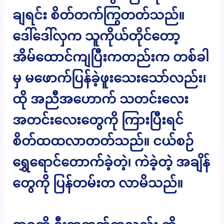
ချရင်း စိတ်တက်ကြွတတ်သည်။
ဒေါ်ဒေါ်လှက သူကိုယ်တိုင်တော့
အိမ်ထောင်ကျပြီးကတည်းက တစ်ခါ
မှ မဖောက်ပြန်ခဲ့ဖူးသေးသော်လည်း၊
ထို အညီအဟောက် သတင်းလေး
အတင်းလေးတွေကို ကြားပြီးရင်
စိတ်ထထလာတတ်သည်။ ငယ်စဉ်
ရွှေရောင်တောက်ခဲ့တဲ့၊ ကဲခဲ့တဲ့ အချိန်
တွေကို ပြန်တမ်းတ လာမိသည်။