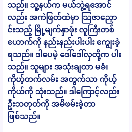
သည်။ သူ့နယ်က မယ်ဘွဲ့ရအောင်
လည်း အကဲဖြတ်ထဲမှာ သြဇာညှော
င်းသည့် မြို့မျက်နှာဖုံး လူကြီးတစ်
ယောက်ကို နည်းနည်းပါးပါး ကျွေးခဲ့
ရသည်။ ဒါပေမဲ့ ဒေါ်ဒေါ်လှတို့က ပါး
သည်။ သူများ အသုံးချတာ မခံ၊
ကိုယ့်တက်လမ်း အတွက်သာ ကိုယ့်
ကိုယ်ကို သုံးသည်။ ဒါကြောင့်လည်း
ဦးဘတုတ်ကို အမိဖမ်းခဲ့တာ
ဖြစ်သည်။