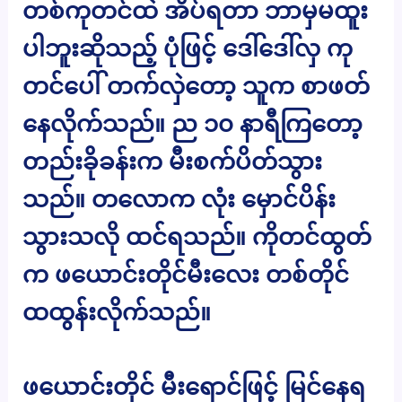
တစ်ကုတင်ထဲ အိပ်ရတာ ဘာမှမထူး
ပါဘူးဆိုသည့် ပုံဖြင့် ဒေါ်ဒေါ်လှ ကု
တင်ပေါ် တက်လှဲတော့ သူက စာဖတ်
နေလိုက်သည်။ ည ၁၀ နာရီကြတော့
တည်းခိုခန်းက မီးစက်ပိတ်သွား
သည်။ တလောက လုံး မှောင်ပိန်း
သွားသလို ထင်ရသည်။ ကိုတင်ထွတ်
က ဖယောင်းတိုင်မီးလေး တစ်တိုင်
ထထွန်းလိုက်သည်။
ဖယောင်းတိုင် မီးရောင်ဖြင့် မြင်နေရ