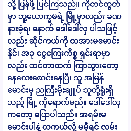
သို့ ပြန်ဖို့ ပြင်ကြသည်။ ကိုတင်ထွတ်
မှာ သူ့ယောက္ခမရဲ့ မြို့မှာလည်း ခဏ
နားခဲ့ရ၊ နောက် ဒေါ်ဒေါ်လှ ပါသဖြင့်
လည်း ဆိုင်ကယ်ကို တအားမမောင်း
နိုင်၊ အခု ငွေကြေးကိစ္စ ရှင်းရာမှာ
လည်း ထင်တာထက် ကြာသွားတော့
နေလေးစောင်းနေပြီ၊ သူ အမြန်
မောင်းမှ ညကြီးမိုးချူပ် သူတို့ရုံးရှိ
သည့် မြို့ ကိုရောက်မည်။ ဒေါ်ဒေါ်လှ
ကတော့ ပြောပါသည်။ အရမ်းမ
မောင်းပါနဲ့ တကယ်လို့ မမှီရင် လမ်း