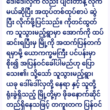
ဒေါ်ဒေါ်လှက လည်း ပျင်းတာနဲ့ လိုက်
မယ်ဆိုပြီး အထုပ်တစ်ထုပ်စာပဲ ဆွဲ
ပြီး လိုက်ဖို့ပြင်သည်။ ကိုတင်ထွတ်
က သူသွားမည့်ရွာမှာ အောက်ကို ထပ်
ဆင်းရပြီးမှ မြို့ကို အထက်ပြန်တက်
ရမှာမို့ ယောကက္ခမကြီး ပင်ပန်းမှာ
စိုး၍ အပြန်ဝင်ခေါ်ပါမည်ဟု ပြော
သေး၏၊ သို့သော် သူသွားမည့်ရွာ၊
ယခု ဒေါ်ဒေါ်လှတို့ နေရာ နှင့် သူတို့
ရုံးခွဲရှိသည့် မြို့တို့မှာ ဖိုခနောက်ဆိုင်
တည်ရှိနေသဖြင့် တကူးတက ပြန်ဝင်