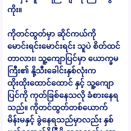
ကိုး။
ကိုတင်ထွတ်မှာ ဆိုင်ကယ်ကို
မောင်းရင်းမောင်းရင်း သူပဲ စိတ်ထင်
တာလား၊ သူ့ကျောပြင်မှာ ယောက္ခမ
ကြီး၏ နို့သီးခေါင်းနှစ်လုံးက
ထိုးထိုးထောင်ထောင် နှင့် သူ့ကျော
ပြင်ကို ကုတ်ခြစ်နေသလို ခံစားနေရ
သည်။ ကိုတင်ထွတ်တစ်ယောက်
မိန်းမနှင့် ခွဲနေရသည်မှာလည်း နှစ်