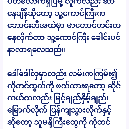
ပတ်လောက်ရှိပြီမို့ လူကလည်း ဆာ
နေချိန်ဆိုတော့ သူ့ကောင်ကြီးက
ဘောင်းဘီအထဲမှာ မာတောင်တင်းထ
နေလိုက်တာ သူ့ကောင်ကြီး ခေါင်းပင်
နာလာရလေသည်။
ဒေါ်ဒေါ်လှမှာလည်း လမ်းကကြမ်း၍
ကိုတင်ထွတ်ကို ဖက်ထားရတော့ ဆိုင်
ကယ်ကလည်း မြင့်ချည်နှိမ့်ချည်၊
မြောက်လိုက် ပြန်ကျသွားလိုက်နှင့်
ဆိုတော့ သူမနို့ကြီးတွေကို ကိုတင်