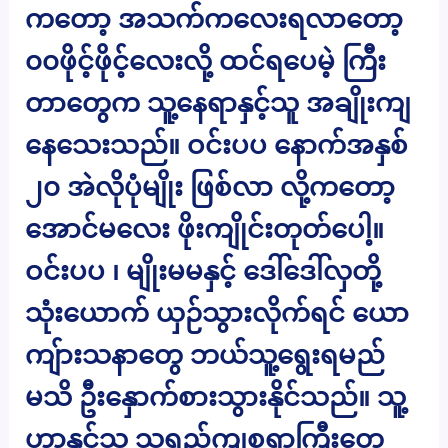
ကတော့ အသက်ကလေးရလာတော့
၀၀ဖိုင့်ဖိုင့်လေးလို့ ထင်ရပေမဲ့ ကြီး
တာတွေက သူ့နေရာနှင့်သူ အချိုးကျ
နေသေးသည်။ ဝင်းပပ နောက်အနှစ်
၂၀ အဲလိုပုံမျိုး ဖြစ်လာ လို့ကတော့
အောင်မလေး ဖိုးကျိုင်းတုတ်ပေါ့။
ဝင်းပပ ၊ မျိုးမမနှင့် ဒေါ်ဒေါ်လှတို့
သုံးယောက် ယှဉ်သွားလိုက်ရင် ယော
ကျ်ားသနာတွေ ဘယ်သူ့ရွေးရမည်
မသိ ဦးနှောက်စားသွားနိုင်သည်။ သူ့
ဟာနှင့်သူ သရည်ကျစရာကြီးတွေ