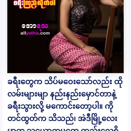
ခရီးတွေက သိပ်မဝေးသော်လည်း ထို
လမ်းများမျာ နည်းနည်းမှောင်တာနဲ့
ခရီးသွားလို့ မကောင်းတော့ပါ။ ကို
တင်ထွတ်က သိသည်၊ အဲဒီမြို့လေး
မှာက သူ့ယောက္ခမတွေ တည်းလေ့ရှိ