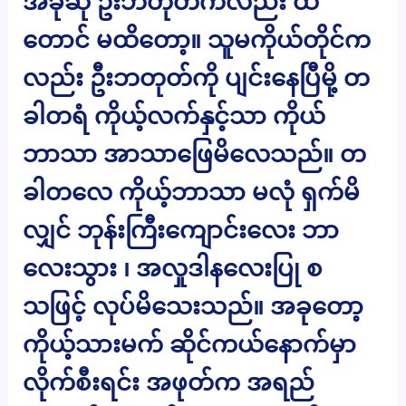
အခုဆို ဦးဘတုတ်ကလည်း ထိ
တောင် မထိတော့။ သူမကိုယ်တိုင်က
လည်း ဦးဘတုတ်ကို ပျင်းနေပြီမို့ တ
ခါတရံ ကိုယ့်လက်နှင့်သာ ကိုယ်
ဘာသာ အာသာဖြေမိလေသည်။ တ
ခါတလေ ကိုယ့်ဘာသာ မလုံ ရှက်မိ
လျှင် ဘုန်းကြီးကျောင်းလေး ဘာ
လေးသွား ၊ အလှုဒါနလေးပြု စ
သဖြင့် လုပ်မိသေးသည်။ အခုတော့
ကိုယ့်သားမက် ဆိုင်ကယ်နောက်မှာ
လိုက်စီးရင်း အဖုတ်က အရည်