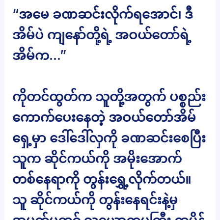
“အမေ ခဏဆင်းလိုက်ရအောင်၊ ဒီ
အိမ်ပဲ ကျနော်တို့ရဲ့ အဝယ်တော်ရဲ့
အိမ်က…”
ကိုတင်ထွတ်က သူတို့အတွက် ပစ္စည်း
ကောက်ပေးနေတဲ့ အဝယ်တော်အိမ်
ရှေ့မှာ ဒေါ်ဒေါ်လှကို ခဏဆင်းစေပြီး
သူက ဆိုင်ကယ်ကို အမိုးအောက်
တစ်နေရာကို တွန်းရွှေ့လိုက်တယ်။
သူ ဆိုင်ကယ်ကို တွန်းနေရင်းနဲ့မှ