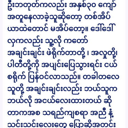
ဦးဘတုတ်ကလည်း အနှစ်၃၀ ကျော်
အတူနေလာခဲ့သူဆိုတော့ တစ်အိပ်
ယာထဲတောင် မအိပ်တော့။ ဒေါ်ဒေါ်
လှကလည်း သူ့လို ကတော်
အချင်းချင်း ဖဲရိုက်တာတို့ ၊ အလှုတို့၊
ပါတီတို့ကို အပျင်းပြေသွားရင်း ငယ်
စရိုက် ပြန်ဝင်လာသည်။ တခါတလေ
သူတို့ အချင်းချင်းလည်း ဘယ်သူက
ဘယ်လို အငယ်လေးထားတယ် ဆို
တာကအစ သရည်ကျစရာ အညီ နံ့
သင်းသင်းလေးတွေ ပြောဆိုအတင်း