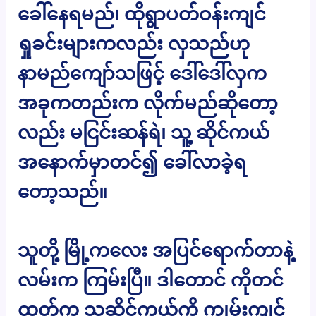
ခေါ်နေရမည်၊ ထိုရွာပတ်ဝန်းကျင်
ရှုခင်းများကလည်း လှသည်ဟု
နာမည်ကျော်သဖြင့် ဒေါ်ဒေါ်လှက
အခုကတည်းက လိုက်မည်ဆိုတော့
လည်း မငြင်းဆန်ရဲ၊ သူ့ ဆိုင်ကယ်
အနောက်မှာတင်၍ ခေါ်လာခဲ့ရ
တော့သည်။
သူတို့ မြို့ကလေး အပြင်ရောက်တာနဲ့
လမ်းက ကြမ်းပြီ။ ဒါတောင် ကိုတင်
ထွတ်က သူ့ဆိုင်ကယ်ကို ကျွမ်းကျင်