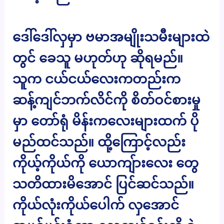
ဒေါ်ဒေါ်လှမှာ ဗမာအမျိုးသမီးများထဲ
တွင် ခေသူ မဟုတ်ဟု ဆိုရမည်။
သူက ငယ်ငယ်လေးကတည်းက
ဆန့်ကျင်ဘက်လိင်ကို စိတ်ဝင်စားမှု
မှာ တော်ရုံ မိန်းကလေးများထက် ပို
မည်ထင်သည်။ ထို့ကြောင့်လည်း
ကိုယ့်ကိုယ်ကို ယောကျ်ားလေး တွေ
သတိထားမိအောင် ပြင်ဆင်သည်။
ကိုယ်လုံးကိုယ်ပေါက် လှအောင်