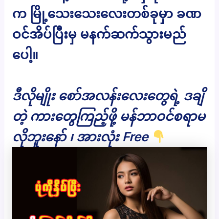
က မြို့သေးသေးလေးတစ်ခုမှာ ခဏ
ဝင်အိပ်ပြီးမှ မနက်ဆက်သွားမည်
ပေါ့။
ဒီလိုမျိုး စော်အလန်းလေးတွေရဲ့ ဒချိ
တဲ့ ကားတွေကြည့်ဖို့ မန်ဘာဝင်စရာမ
လိုဘူးနော် ၊ အားလုံး Free