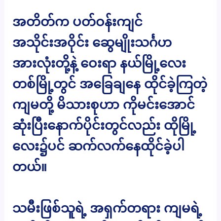
အတိတ်က ပတ်ဝန်းကျင်
အသိုင်းအဝိုင်း ဆွေမျိုးသင်္ဂဟ
အားလုံးတို့နဲ့ ဝေးရာ နယ်မြို့လေး
တစ်မြို့တွင် အခြေချနေ ထိုင်ခဲ့ကြတဲ့
ကျမတို့ မိသားစုဟာ ကိုမင်းအောင်
ဆုံးပြီးနောက်ပိုင်းတွင်လည်း ထိုမြို့
လေး၌ပင် ဆက်လက်နေထိုင်ခဲ့ပါ
တယ်။
သမီးဖြစ်သူရဲ့ အရှက်တရား ကျမရဲ့