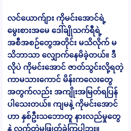
လင်ယောက်ျား ကိုမင်းအောင်ရဲ့
မွေးစားအမေ ဒေါ်ချိုသက်ရီရဲ့
အစီအစဉ်တွေအတိုင်း မသိလိုက် မ
သိဘာသာ လျှောက်နေမိခဲ့တယ်။ ဒီ
လိုပဲ ကိုမင်းအောင် ဇာတ်သွင်းလို့ရတဲ့
ကာမသားကောင် မိန်းကလေးတွေ
အတွက်လည်း အကျိုးအမြတ်ရပြန်
ပါသေးတယ်။ ကျမနဲ့ ကိုမင်းအောင်
ဟာ နှစ်ဦးသဘောတူ နားလည်မှုတွေ
နဲ့ လက်တွဲမဖြုတ်ခဲ့ကြပါဘူး။