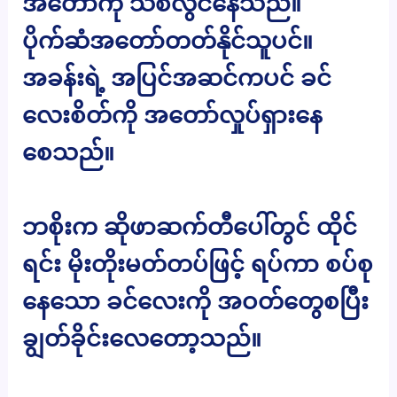
အတော်ကို သစ်လွင်နေသည်။
ပိုက်ဆံအတော်တတ်နိုင်သူပင်။
အခန်းရဲ့ အပြင်အဆင်ကပင် ခင်
လေးစိတ်ကို အတော်လှုပ်ရှားနေ
စေသည်။
ဘစိုးက ဆိုဖာဆက်တီပေါ်တွင် ထိုင်
ရင်း မိုးတိုးမတ်တပ်ဖြင့် ရပ်ကာ စပ်စု
နေသော ခင်လေးကို အဝတ်တွေစပြီး
ချွတ်ခိုင်းလေတော့သည်။