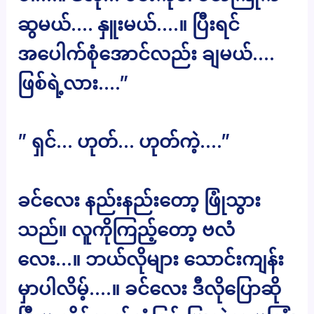
ဆွမယ်…. နှူးမယ်….။ ပြီးရင်
အပေါက်စုံအောင်လည်း ချမယ်….
ဖြစ်ရဲ့လား….”
” ရှင်… ဟုတ်… ဟုတ်ကဲ့….”
ခင်လေး နည်းနည်းတော့ ဖြုံသွား
သည်။ လူကိုကြည့်တော့ ဗလံ
လေး…။ ဘယ်လိုများ သောင်းကျန်း
မှာပါလိမ့်….။ ခင်လေး ဒီလိုပြောဆို