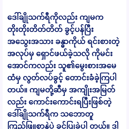
ဒေါ်ချိုသက်ရီကိုလည်း ကျမက
တိုးတိုးတိတ်တိတ် ခွင့်ပန်ပြီး
အသွေးအသား ခန္ဓာကိုယ် ရင်းစားတဲ့
အလုပ်မှ ရှောင်ဖယ်ခဲ့သလို ကိုမင်း
အောင်ကလည်း သူ၏မွေးစားအမေ
ထံမှ လွတ်လပ်ခွင့် တောင်းခံခဲ့ကြပါ
တယ်။ ကျမတို့ဆီမှ အကျိုးအမြတ်
လည်း ကောင်းကောင်းရပြီးဖြစ်တဲ့
ဒေါ်ချိုသက်ရီက သဘောတူ
ကြည်ဖြူစွာနဲ့ပဲ ခွင့်ပြုခဲ့ပါ တယ်။ ဒါ