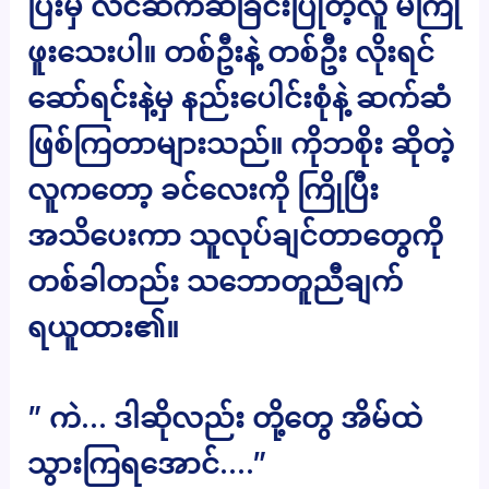
ပြီးမှ လိင်ဆက်ဆံခြင်းပြုတဲ့လူ မကြုံ
ဖူးသေးပါ။ တစ်ဦးနဲ့ တစ်ဦး လိုးရင်
ဆော်ရင်းနဲ့မှ နည်းပေါင်းစုံနဲ့ ဆက်ဆံ
ဖြစ်ကြတာများသည်။ ကိုဘစိုး ဆိုတဲ့
လူကတော့ ခင်လေးကို ကြိုပြီး
အသိပေးကာ သူလုပ်ချင်တာတွေကို
တစ်ခါတည်း သဘောတူညီချက်
ရယူထား၏။
” ကဲ… ဒါဆိုလည်း တို့တွေ အိမ်ထဲ
သွားကြရအောင်….”