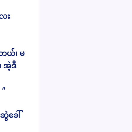
လေး
ပါတယ်၊ မ
အဲ့ဒီ
 ”
ဆွဲခေါ်