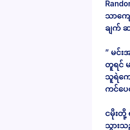
Rando
သာကျော
ချက် 
” မင်းအ
တူရင် မ
သူရဲကေ
ကင်ပေတိ
ငမိုးတိ
သွားသ