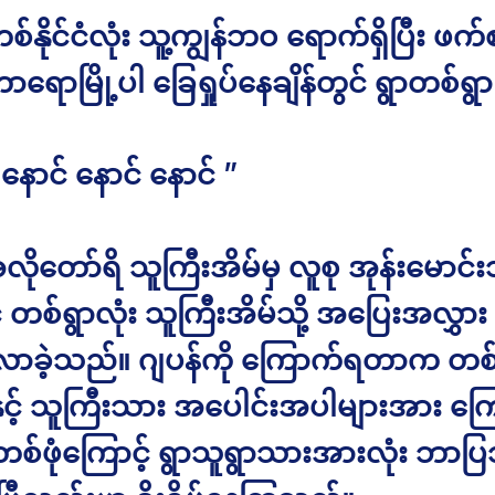
စ်နိုင်ငံလုံး သူ့ကျွန်ဘဝ ရောက်ရှိပြီး ဖက်
ာရောမြို့ပါ ခြေရှုပ်နေချိန်တွင် ရွာတစ်ရွ
 နောင် နောင် နောင် ”
လိုတော်ရိ သူကြီးအိမ်မှ လူစု အုန်းမောင်
 တစ်ရွာလုံး သူကြီးအိမ်သို့ အပြေးအလွှား
ာခဲ့သည်။ ဂျပန်ကို ကြောက်ရတာက တစ်မျ
နှင့် သူကြီးသား အပေါင်းအပါများအား က
်ဖုံကြောင့် ရွာသူရွာသားအားလုံး ဘာ