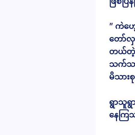
ဖြစ်ပြန
” ကဲဟေ
တော်လှန
တယ်တဲ့
သက်သာမယ
မိသားစု
ရွာသူရ
နေကြသ