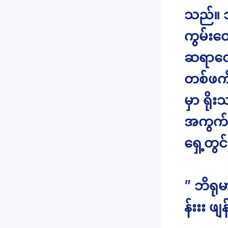
သည်။ သ
ကွမ်းတေ
ဆရာတော
တစ်ဖက်
မှာ ရိုး
အကွက်ဆ
ရှေ့တွ
” ဘိရုမာ
န်းးး ဖျန