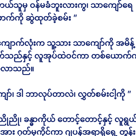
ဘယ်သူမှ ဝန်မခံဘူးလားကွ၊ သာကျော်ရေ
ာက်ကို ဆွဲထုတ်ခဲ့စမ်း ”
ကျောက်လုံးက သူ့သား သာကျော်ကို အမိန့်
က်သည်နှင့် လူအုပ်ထဲဝင်ကာ တစ်ယောက်က
တ်လာသည်။
ာ်၊ ဒါ ဘာလုပ်တာလဲ၊ လွှတ်စမ်းငါ့ကို ”
ညို၊ ခန္ဓာကိုယ် တောင့်တောင့်နှင့် လူရွ
း ဂုတ်မှကိုင်ကာ ဂျပန်အရာရှိရှေ့ တွန်းပိ