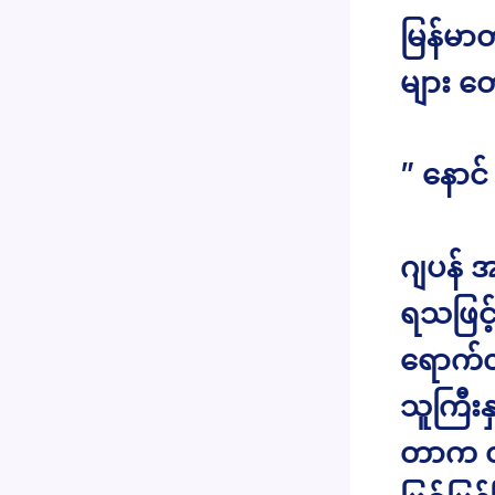
မြန်မာတ
များ တေ
” နောင်
ဂျပန် အ
ရသဖြင့်
ရောက်လ
သူကြီး
တာက တစ