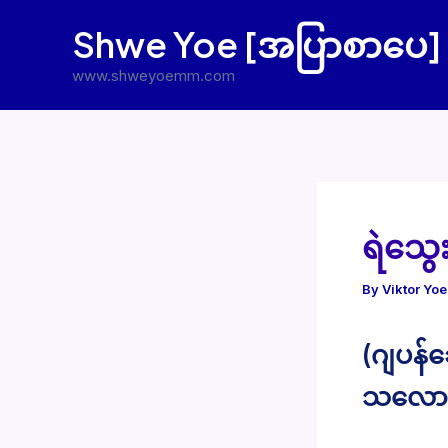
Skip
Shwe Yoe [အပြာစာပေ]
to
content
www.shweyoemm.com
ရဲသွေး
By
Viktor Yo
(ဂျပန်ခ
သလောက်