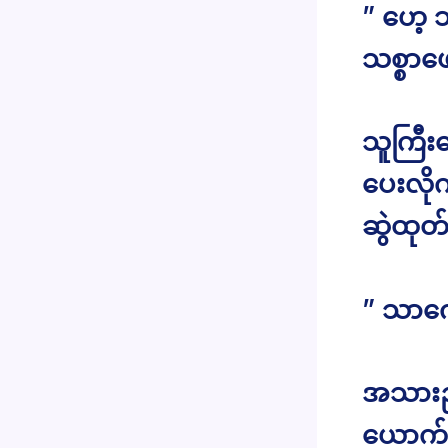
” ဟေ့ 
သစ္စာဖေ
သူကြီး
ပေးလို
ဆွဲထု
” သာကျေ
အသားညို
ယောက်အာ