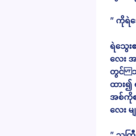
” ကိုရဲ
ရဲသွေး၏
လေး အသ
တွင် သာ
ထား၍ ရ
အစ်ကို
လေး မ
” သူကြီ