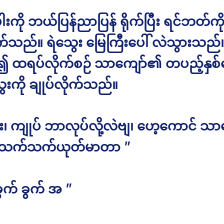
ါးကို ဘယ်ပြန်ညာပြန် ရိုက်ပြီး ရင်ဘတ်ကိ
က်သည်။ ရဲသွေး မြေကြီးပေါ် လဲသွားသည်။
ုံး၍ ထရပ်လိုက်စဉ် သာကျော်၏ တပည့်နှ
ေးကို ချုပ်လိုက်သည်။
ီး၊ ကျုပ် ဘာလုပ်လို့လဲဗျ၊ ဟေ့ကောင် သာ
ဒါ သက်သက်ယုတ်မာတာ ”
ခွက် ခွက် အ ”