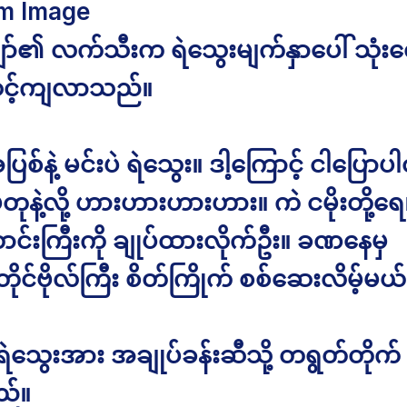
m Image
်၏ လက်သီးက ရဲသွေးမျက်နှာပေါ် သုံး
ဆင့်ကျလာသည်။
ပြစ်နဲ့ မင်းပဲ ရဲသွေး။ ဒါ့ကြောင့် ငါပြော
တုနဲ့လို့ ဟားဟားဟားဟား။ ကဲ ငမိုးတို့ရေ၊ 
ာင်းကြီးကို ချုပ်ထားလိုက်ဦး။ ခဏနေမှ
ုင်ဗိုလ်ကြီး စိတ်ကြိုက် စစ်ဆေးလိမ့်မယ်
ု့ ရဲသွေးအား အချုပ်ခန်းဆီသို့ တရွတ်တိုက် 
ည်။