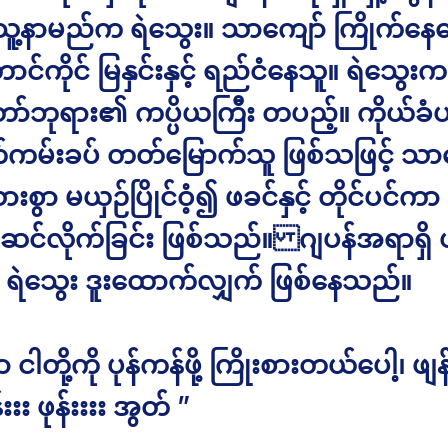
ူ့နာမည်က ရဲသွေး။ သာကျော် ကြိုက်န
ာင်ကိုင် မြနှင်းနှင့် ရည်ငံနေသူ။ ရဲသွေးက
်ဘုရား၏ ကပ္ပိယကြီး တပည့်။ ကိုယ်ခ
ကမ်းခပ် တတ်မြောက်သူ ဖြစ်သဖြင့် သာ
သားစွာ မယှဉ်ပြိုင်ဝံ့၍ ဖခင်နှင့် တိုင်ပင်ကာ
င်လိုက်ခြင်း ဖြစ်သည်။ ဂျပန်အရာရှိ 
င် ရဲသွေး ဒူးထောက်လျှက် ဖြစ်နေသည်။
 ငါတို့ကို ပုန်ကန်ဖို့ ကြိုးစားတယ်ပေါ့၊ ဖျန
်းးး ဖုန်းးးး အွတ် ”