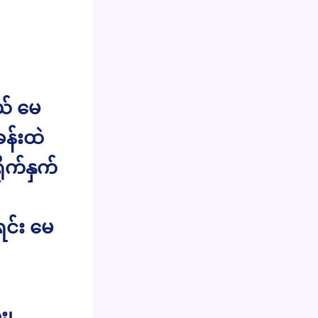
ယ် မေ
န်းထဲ
ိုက်နှက်
င်း မေ
း၊