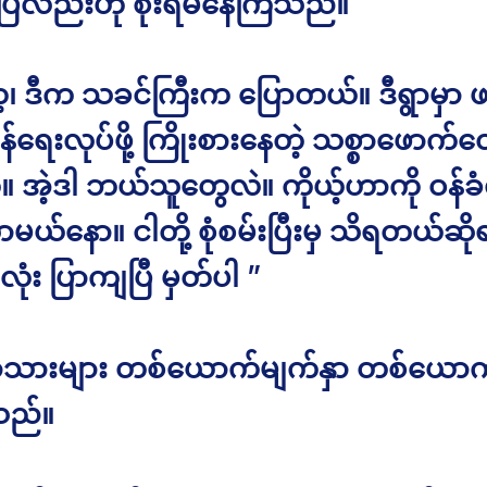
်ပြီလည်းဟု စိုးရိမ်နေကြသည်။
့၊ ဒီက သခင်ကြီးက ပြောတယ်။ ဒီရွာမှာ 
်ရေးလုပ်ဖို့ ကြိုးစားနေတဲ့ သစ္စာဖောက်တွေ
။ အဲ့ဒါ ဘယ်သူတွေလဲ။ ကိုယ့်ဟာကို ဝန်ခံ
်နော။ ငါတို့ စုံစမ်းပြီးမှ သိရတယ်ဆို
လုံး ပြာကျပြီ မှတ်ပါ ”
ွာသားများ တစ်ယောက်မျက်နှာ တစ်ယောက
ည်။