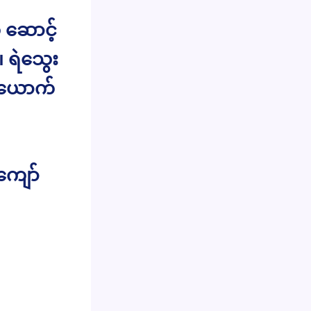
ု ဆောင့်
 ရဲသွေး
စ်ယောက်
ကျော်