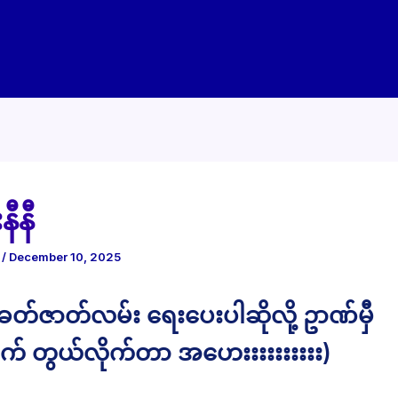
နီနီ
e
/
December 10, 2025
ေတ်ဇာတ်လမ်း ရေးပေးပါဆိုလို့ ဥာဏ်မှီ
 တွယ်လိုက်တာ အဟေးးးးးးးးးး)