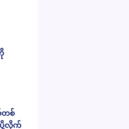
ို
ယ်တစ်
ု့လိုက်