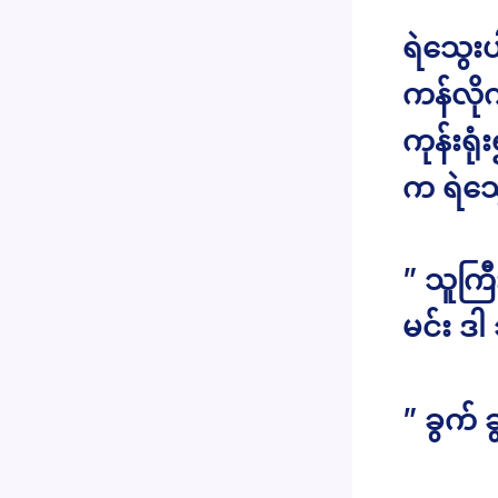
ရဲသွေးပ
ကန်လို
ကုန်းရ
က ရဲသွ
” သူကြ
မင်း 
” ခွက် 