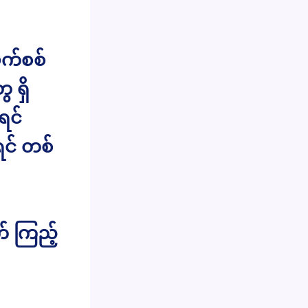
ဖက်စစ်
 ရှိ
ရင်
ရင် တစ်
် ကြည့်