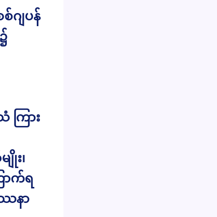
စစ်ဂျပန်
ာ၌
းသံ ကြား
ိုး၊
ြောက်ရ
ပြဿနာ