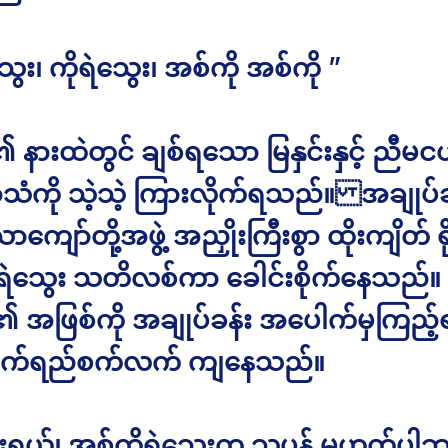
သွေး၊ ကိုရဲသွေး၊ အစ်ကို အစ်ကို ”
 နားထဲတွင် ချစ်ရသော မြနှင်းနှင့် ညီမင
ံကို သဲ့သဲ့ ကြားလိုက်ရသည်။ အချုပ်ခ
ကျော်တို့အဖွဲ့ အညှိုးကြီးစွာ ထိုးကျိတ် ရ
ဲသွေး သတိလစ်ကာ ခေါင်းစိုက်နေသည်။
၏ အဖြစ်ကို အချုပ်ခန်း အပေါက်မှကြည့်ရ
ျက်ရည်စက်လက် ကျနေသည်။
းရယ်၊ အစ်ကိုရဲသွေးက သူပုန် မဟုတ်ပါဘူ