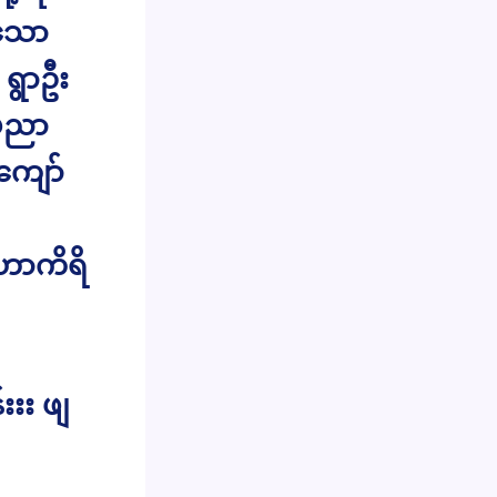
ေသော
 ရွာဦး
ံပညာ
ကျော်
ဟာကိရိ
်းးး ဖျ