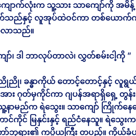
ကျောက်လုံးက သူ့သား သာကျော်ကို အမိန့်
က်သည်နှင့် လူအုပ်ထဲဝင်ကာ တစ်ယောက်က
တ်လာသည်။
ာ်၊ ဒါ ဘာလုပ်တာလဲ၊ လွှတ်စမ်းငါ့ကို ”
ညို၊ ခန္ဓာကိုယ် တောင့်တောင့်နှင့် လူရွ
း ဂုတ်မှကိုင်ကာ ဂျပန်အရာရှိရှေ့ တွန်းပိ
ူ့နာမည်က ရဲသွေး။ သာကျော် ကြိုက်န
ာင်ကိုင် မြနှင်းနှင့် ရည်ငံနေသူ။ ရဲသွေးက
်ဘုရား၏ ကပ္ပိယကြီး တပည့်။ ကိုယ်ခ