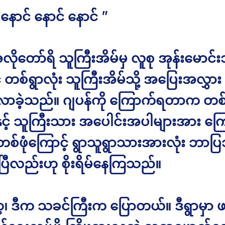
 နောင် နောင် နောင် ”
လိုတော်ရိ သူကြီးအိမ်မှ လူစု အုန်းမောင်
 တစ်ရွာလုံး သူကြီးအိမ်သို့ အပြေးအလွှား
ာခဲ့သည်။ ဂျပန်ကို ကြောက်ရတာက တစ်မျ
နှင့် သူကြီးသား အပေါင်းအပါများအား က
်ဖုံကြောင့် ရွာသူရွာသားအားလုံး ဘာ
်ပြီလည်းဟု စိုးရိမ်နေကြသည်။
့၊ ဒီက သခင်ကြီးက ပြောတယ်။ ဒီရွာမှာ 