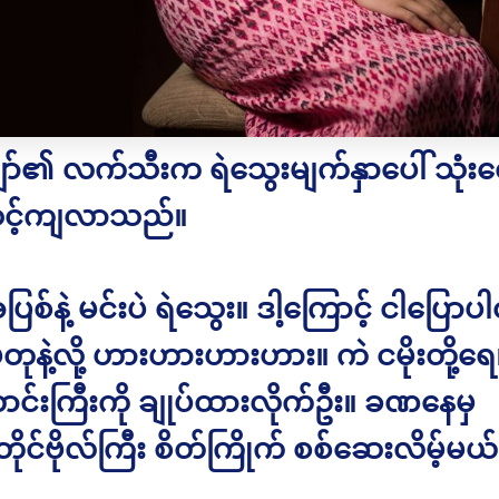
်၏ လက်သီးက ရဲသွေးမျက်နှာပေါ် သုံး
ဆင့်ကျလာသည်။
ပြစ်နဲ့ မင်းပဲ ရဲသွေး။ ဒါ့ကြောင့် ငါပြော
တုနဲ့လို့ ဟားဟားဟားဟား။ ကဲ ငမိုးတို့ရေ၊ 
ာင်းကြီးကို ချုပ်ထားလိုက်ဦး။ ခဏနေမှ
ုင်ဗိုလ်ကြီး စိတ်ကြိုက် စစ်ဆေးလိမ့်မယ်