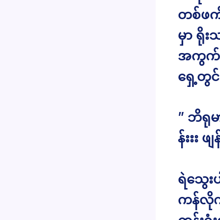
တစ်ဖက်
မှာ ရိုး
အကွက်ဆ
ရှေ့တွ
” ဘိရုမာ
န်းးး ဖျန
ရဲသွေးပ
ကန်လို