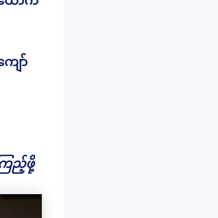
စ်ယောက်
ကျော်
ည့်ဖို့