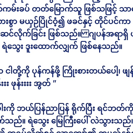
ကမ်းခပ် တတ်မြောက်သူ ဖြစ်သဖြင့် သာ
သားစွာ မယှဉ်ပြိုင်ဝံ့၍ ဖခင်နှင့် တိုင်ပင်ကာ
င်လိုက်ခြင်း ဖြစ်သည်။ ဂျပန်အရာရှိ 
င် ရဲသွေး ဒူးထောက်လျှက် ဖြစ်နေသည်။
 ငါတို့ကို ပုန်ကန်ဖို့ ကြိုးစားတယ်ပေါ့၊ ဖျန
်းးး ဖုန်းးးး အွတ် ”
ါးကို ဘယ်ပြန်ညာပြန် ရိုက်ပြီး ရင်ဘတ်ကိ
က်သည်။ ရဲသွေး မြေကြီးပေါ် လဲသွားသည်။