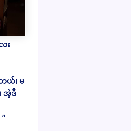
လေး
ပါတယ်၊ မ
အဲ့ဒီ
 ”