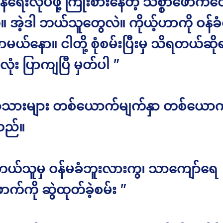
်ရေးလုပ်ဖို့ ကြိုးစားနေတဲ့ သစ္စာဖောက်တွေ
။ အဲ့ဒါ ဘယ်သူတွေလဲ။ ကိုယ့်ဟာကို ဝန်ခံ
်နော။ ငါတို့ စုံစမ်းပြီးမှ သိရတယ်ဆို
လုံး ပြာကျပြီ မှတ်ပါ ”
ွာသားများ တစ်ယောက်မျက်နှာ တစ်ယောက
ည်။
ဘယ်သူမှ ဝန်မခံဘူးလားကွ၊ သာကျော်ရေ
ာက်ကို ဆွဲထုတ်ခဲ့စမ်း ”