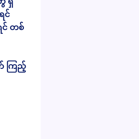
 ရှိ
ရင်
ရင် တစ်
် ကြည့်