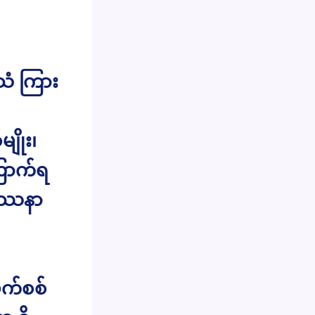
းသံ ကြား
ိုး၊
ြောက်ရ
ပြဿနာ
ဖက်စစ်