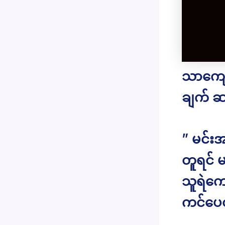
သာကျော
ချက် 
” မင်းအ
တူရင် မ
သူရဲကေ
ကင်ပေတိ