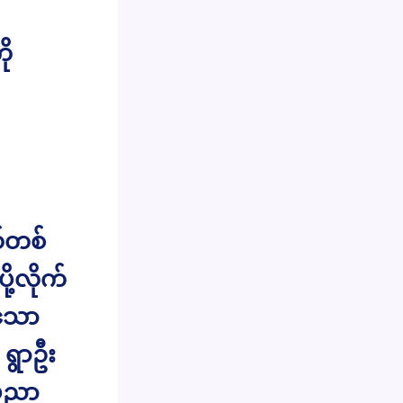
ို
ယ်တစ်
ု့လိုက်
ေသော
 ရွာဦး
ံပညာ