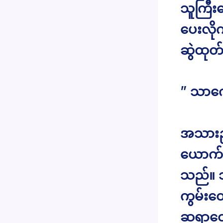
သူကြီး
ပေးလို
ဆွဲထု
” သာကျေ
အသားညို
ယောက်အာ
သည်။ သ
ကွမ်းတေ
ဆရာတော