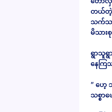
တော်လှန
တယ်တဲ့
သက်သာမယ
မိသားစု
ရွာသူရ
နေကြသ
” ဟေ့ 
သစ္စာဖေ