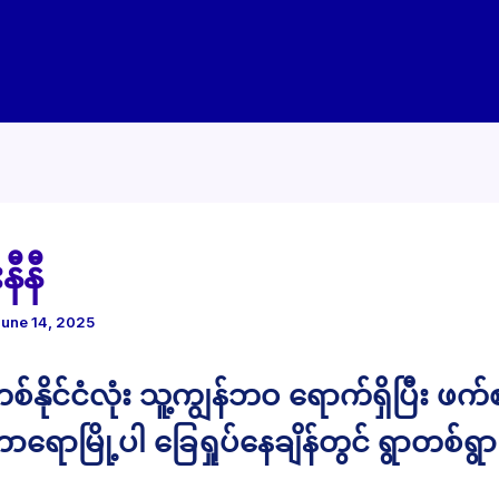
နီနီ
June 14, 2025
စ်နိုင်ငံလုံး သူ့ကျွန်ဘဝ ရောက်ရှိပြီး ဖက်
ာရောမြို့ပါ ခြေရှုပ်နေချိန်တွင် ရွာတစ်ရွ