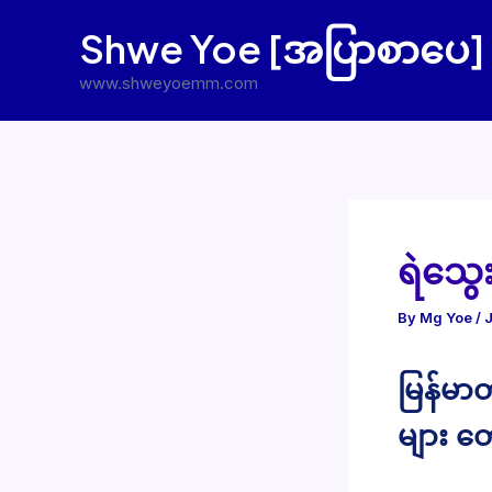
Skip
Shwe Yoe [အပြာစာပေ]
to
content
www.shweyoemm.com
ရဲသွေး
By
Mg Yoe
/
မြန်မာတ
များ တေ