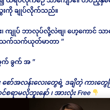
ုံး၍ ထရပ်လိုက်စဉ် သာကျော်၏ တပည့်နှ
ေးကို ချုပ်လိုက်သည်။
ီး၊ ကျုပ် ဘာလုပ်လို့လဲဗျ၊ ဟေ့ကောင် သာ
ဒါ သက်သက်ယုတ်မာတာ ”
ခွက် ခွက် အ ”
ိုး စော်အလန်းလေးတွေရဲ့ ဒချိတဲ့ ကားတွေကြ
င်စရာမလိုဘူးနော် ၊ အားလုံး Free