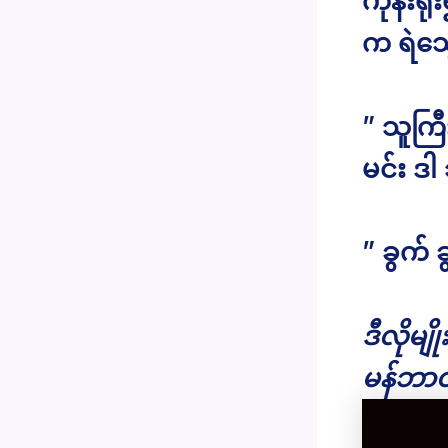
ကုန်းရ
က ရဲသွ
” သူကြ
မင်း 
” ခွက် 
ဒီလိုမျ
မန်ဘာဝ