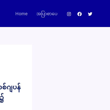
Home
အပြာစာပေ
စစ်ဂျပန်
ာ၌