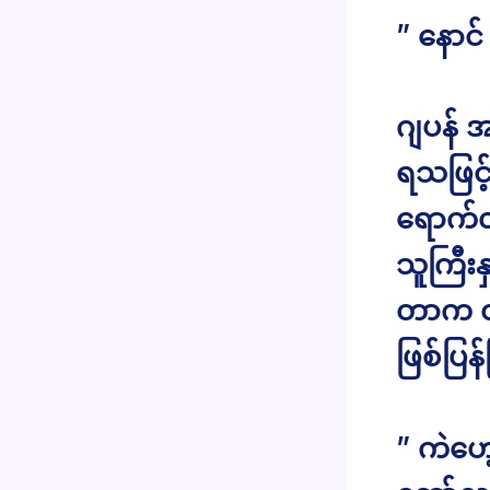
” နောင်
ဂျပန် အ
ရသဖြင့်
ရောက်လ
သူကြီး
တာက တစ
ဖြစ်ပြန
” ကဲဟေ