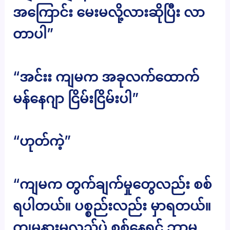
အကြောင်း မေးမလို့လားဆိုပြီး လာ
တာပါ”
“အင်းး ကျမက အခုလက်ထောက်
မန်နေဂျာ ငြိမ်းငြိမ်းပါ”
“ဟုတ်ကဲ့”
“ကျမက တွက်ချက်မှုတွေလည်း စစ်
ရပါတယ်။ ပစ္စည်းလည်း မှာရတယ်။
ကျမနားမလည်ပဲ စစ်နေရင် ဘာမှ