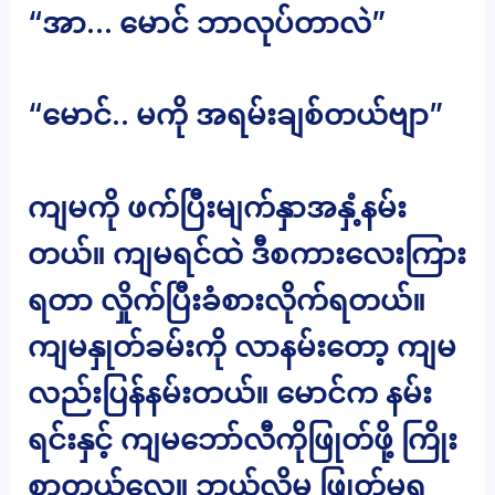
“အာ… မောင် ဘာလုပ်တာလဲ”
“မောင်.. မကို အရမ်းချစ်တယ်ဗျာ”
ကျမကို ဖက်ပြီးမျက်နှာအနှံ့နမ်း
တယ်။ ကျမရင်ထဲ ဒီစကားလေးကြား
ရတာ လှိုက်ပြီးခံစားလိုက်ရတယ်။
ကျမနှုတ်ခမ်းကို လာနမ်းတော့ ကျမ
လည်းပြန်နမ်းတယ်။ မောင်က နမ်း
ရင်းနှင့် ကျမဘော်လီကိုဖြုတ်ဖို့ ကြိုး
စာတယ်လေ။ ဘယ်လိုမှ ဖြုတ်မရ