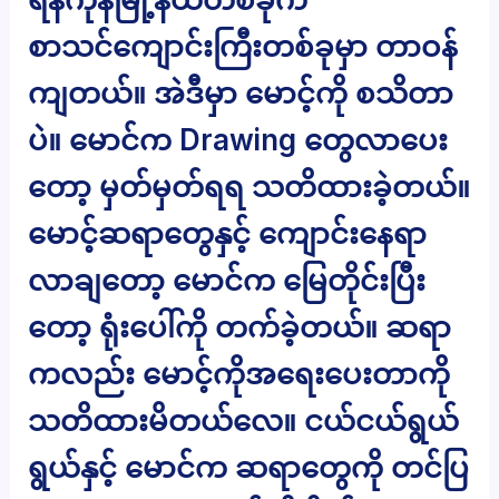
စာသင်ကျောင်းကြီးတစ်ခုမှာ တာဝန်
ကျတယ်။ အဲဒီမှာ မောင့်ကို စသိတာ
ပဲ။ မောင်က Drawing တွေလာပေး
တော့ မှတ်မှတ်ရရ သတိထားခဲ့တယ်။
မောင့်ဆရာတွေနှင့် ကျောင်းနေရာ
လာချတော့ မောင်က မြေတိုင်းပြီး
တော့ ရုံးပေါ်ကို တက်ခဲ့တယ်။ ဆရာ
ကလည်း မောင့်ကိုအရေးပေးတာကို
သတိထားမိတယ်လေ။ ငယ်ငယ်ရွယ်
ရွယ်နှင့် မောင်က ဆရာတွေကို တင်ပြ