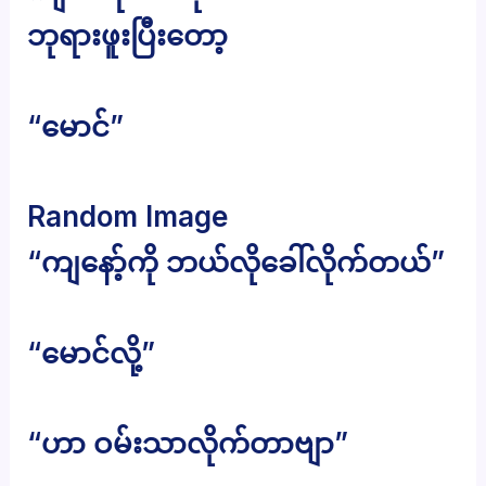
ဘုရားဖူးပြီးတော့
“မောင်”
Random Image
“ကျနော့်ကို ဘယ်လိုခေါ်လိုက်တယ်”
“မောင်လို့”
“ဟာ ဝမ်းသာလိုက်တာဗျာ”