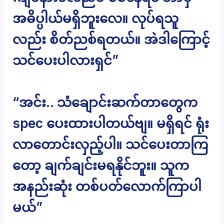
အဓိပ္ပါယ်မရှိဘူးလေ။ လုပ်ရသူ
လည်း စိတ်ညစ်ရတယ်။ အဲဒါကြောင့်
သင်ပေးပါလားရှင်”
“အင်း.. သံချောင်းဆက်တာတွေက
spec ပေးထားပါတယ်ဗျ။ မရှိရင် ရုံး
လာတောင်းလှည့်ပါ။ သင်ပေးတာကြ
တော့ ချက်ချင်းမရနိုင်ဘူး။ သူက
အနည်းဆုံး တစ်ပတ်လောက်ကြာပါ
မယ်”