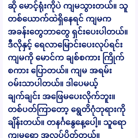
ဆို မောင့်ရုံးကိုပဲ ကျမသွားတယ်။ သူ
တစ်ယောက်ထဲရှိနေရင် ကျမက
အခန်းတွေဘာတွေ ရှင်းပေးပါတယ်။
ဒီလိုနှင့် ရေလာမြောင်းပေးလုပ်ရင်း
ကျမကို မောင်က ချစ်စကား ကြိုက်
စကား ပြောတယ်။ ကျမ အရမ်း
ဝမ်းသာပါတယ်။ ဒါပေမယ့်
ချက်ချင်း အဖြေမပေးလိုက်ဘူး။
တစ်ပတ်ကြာတော့ ရွေတိဂုံဘုရားကို
ချိန်းတယ်။ တနင်္ဂနွေနေ့ပေါ့။ သူရော
ကျမရော အလုပ်ပိတ်တယ်။