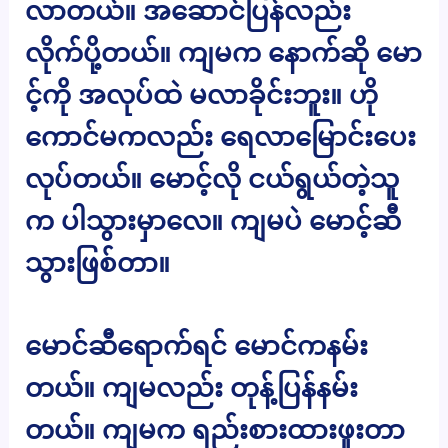
လာတယ်။ အဆောင်ပြန်လည်း
လိုက်ပို့တယ်။ ကျမက နောက်ဆို မော
င့်ကို အလုပ်ထဲ မလာခိုင်းဘူး။ ဟို
ကောင်မကလည်း ရေလာမြောင်းပေး
လုပ်တယ်။ မောင့်လို ငယ်ရွယ်တဲ့သူ
က ပါသွားမှာလေ။ ကျမပဲ မောင့်ဆီ
သွားဖြစ်တာ။
မောင်ဆီရောက်ရင် မောင်ကနမ်း
တယ်။ ကျမလည်း တုန့်ပြန်နမ်း
တယ်။ ကျမက ရည်းစားထားဖူးတာ