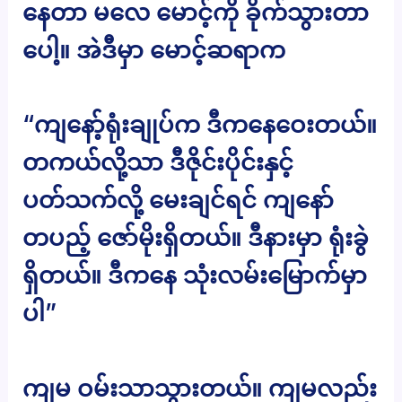
နေတာ မလေ မောင့်ကို ခိုက်သွားတာ
ပေါ့။ အဲဒီမှာ မောင့်ဆရာက
“ကျနော့်ရုံးချုပ်က ဒီကနေဝေးတယ်။
တကယ်လို့သာ ဒီဇိုင်းပိုင်းနှင့်
ပတ်သက်လို့ မေးချင်ရင် ကျနော်
တပည့် ဇော်မိုးရှိတယ်။ ဒီနားမှာ ရုံးခွဲ
ရှိတယ်။ ဒီကနေ သုံးလမ်းမြောက်မှာ
ပါ”
ကျမ ဝမ်းသာသွားတယ်။ ကျမလည်း