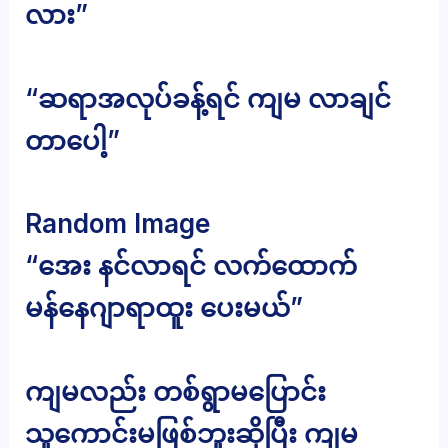
လား”
“ဆရာအလုပ်ခန့်ရင် ကျမ လာချင်
တာပေါ့”
Random Image
“အေး နင်လာရင် လက်ထောက်
မန်နေဂျာရာထူး ပေးမယ်”
ကျမလည်း တစ်ရွာမပြောင်း
သူကောင်းမဖြစ်ဘူးဆိုပြီး ကျမ