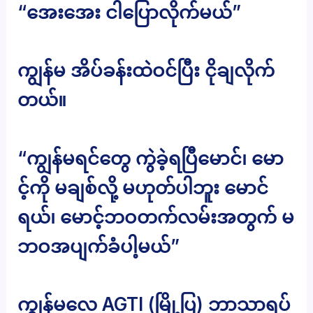
“အေးအေး ငါပြောလိုက်မယ်”
ကျွန်မ အိပ်ခန်းထဲဝင်ပြီး ငိုချလိုက်
တယ်။
“ကျွန်မရင်တွေ ကွဲခဲ့ရပြီမောင်၊ မော
င့်ကို မချစ်လို့ မဟုတ်ပါဘူး မောင်
ရယ်၊ မောင့်ဘဝတက်လမ်းအတွက် မ
ဘဝအပျက်ခံပါ့မယ်”
ကျွန်မလေ AGTI (မြို့ပြ) ဘာသာရပ်