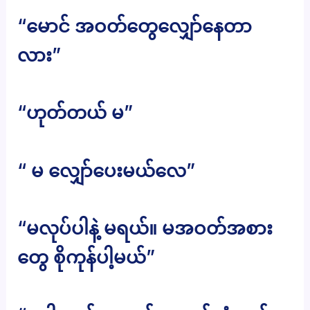
“မောင် အဝတ်တွေလျှော်နေတာ
လား”
“ဟုတ်တယ် မ”
“ မ လျှော်ပေးမယ်လေ”
“မလုပ်ပါနဲ့ မရယ်။ မအဝတ်အစား
တွေ စိုကုန်ပါ့မယ်”