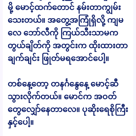
မို့ မောင့်ထက်တောင် နမ်းတာကျွမ်း
သေးတယ်။ အတွေ့အကြုံရှိလို့ ကျမ
လေ ဘော်လီကို ကြယ်သီးသာမက
တွယ်ချိတ်ကို အတွင်းက ထိုးထားတာ
ချက်ချင်း ဖြုတ်မရအောင်ပေါ့။
တစ်နေ့တော့ တနင်္ဂနွေနေ့ မောင့်ဆီ
သွားလိုက်တယ်။ မောင်က အဝတ်
တွေလျှော်နေတာလေ။ ပုဆိုးရေစိုကြီး
နှင့်ပေါ့။