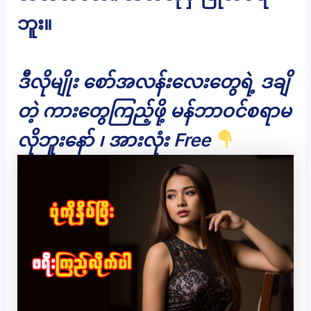
ဘူး။
ဒီလိုမျိုး စော်အလန်းလေးတွေရဲ့ ဒချိ
တဲ့ ကားတွေကြည့်ဖို့ မန်ဘာဝင်စရာမ
လိုဘူးနော် ၊ အားလုံး Free