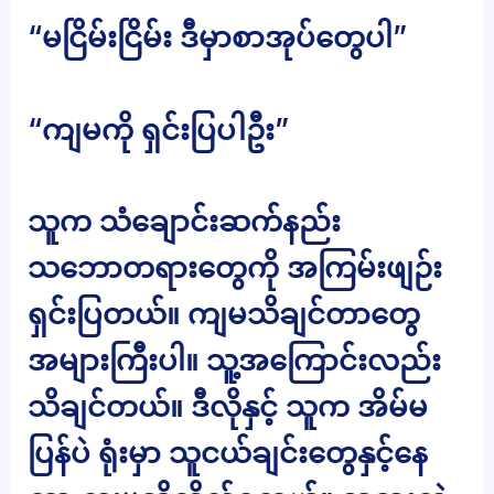
“မငြိမ်းငြိမ်း ဒီမှာစာအုပ်တွေပါ”
“ကျမကို ရှင်းပြပါဦး”
သူက သံချောင်းဆက်နည်း
သဘောတရားတွေကို အကြမ်းဖျဉ်း
ရှင်းပြတယ်။ ကျမသိချင်တာတွေ
အများကြီးပါ။ သူ့အကြောင်းလည်း
သိချင်တယ်။ ဒီလိုနှင့် သူက အိမ်မ
ပြန်ပဲ ရုံးမှာ သူငယ်ချင်းတွေနှင့်နေ