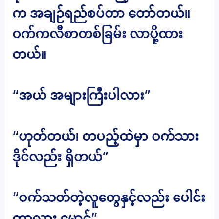
က အချဉ်ရည်စပ်တာ တော်တယ်။
ဝက်ကလီစာတစ်ခြမ်း လာပို့ထား
တယ်။
“အယ် အများကြီးပါလား”
“ဟုတ်တယ်၊ တပည့်ထဲမှာ ဝက်သား
ဒိုင်လည်း ရှိတယ်”
“ဝက်သတ်တဲ့လူတွေနှင့်လည်း ပေါင်း
တာလား မောင်”