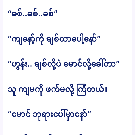
“ခစ်..ခစ်..ခစ်”
“ကျနော့်ကို ချစ်တာပေါ့နော်”
“ဟွန်း.. ချစ်လို့ပဲ မောင်လို့ခေါ်တာ”
သူ ကျမကို ဖက်မလို့ ကြံတယ်။
“မောင် ဘုရားပေါ်မှာနော်”