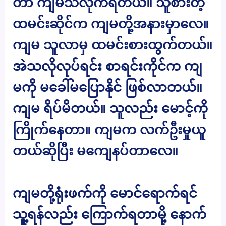
တာ ကျမသိလိုက်ရတယ်။ သူစားတဲ့
ထမင်းဆိုင်က ကျမတို့အနားမှာလေ။
ကျမ သူလာမှ ထမင်းစားထွက်တယ်။
အဲသလိုလုပ်ရင်း စာရင်းကိုင်က ကျ
မကို မခေါ်မပြောနိုင် ဖြစ်လာတယ်။
ကျမ ရိပ်မိတယ်။ သူလည်း မောင့်ကို
ကြိုက်နေတာ။ ကျမက လက်ဦးမှုယူ
တယ်ဆိုပြီး မကျေနပ်တာလေ။
ကျမတို့ရုံးဖက်ကို မောင်ရောက်ရင်
သူ့ရန်လည်း ကြောက်ရတာမို့ နောက်