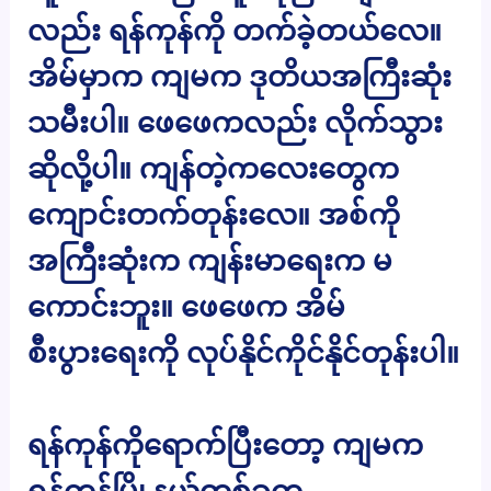
လည်း ရန်ကုန်ကို တက်ခဲ့တယ်လေ။
အိမ်မှာက ကျမက ဒုတိယအကြီးဆုံး
သမီးပါ။ ဖေဖေကလည်း လိုက်သွား
ဆိုလို့ပါ။ ကျန်တဲ့ကလေးတွေက
ကျောင်းတက်တုန်းလေ။ အစ်ကို
အကြီးဆုံးက ကျန်းမာရေးက မ
ကောင်းဘူး။ ဖေဖေက အိမ်
စီးပွားရေးကို လုပ်နိုင်ကိုင်နိုင်တုန်းပါ။
ရန်ကုန်ကိုရောက်ပြီးတော့ ကျမက
ရန်ကုန်မြို့နယ်တစ်ခုက