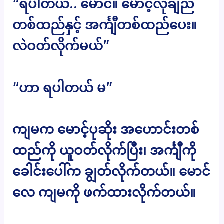
“ရပါတယ်.. မောင်။ မောင့်လုံချည်
တစ်ထည်နှင့် အင်္ကျီတစ်ထည်ပေး။
လဲဝတ်လိုက်မယ်”
“ဟာ ရပါတယ် မ”
ကျမက မောင့်ပုဆိုး အဟောင်းတစ်
ထည်ကို ယူဝတ်လိုက်ပြီး၊ အင်္ကျီကို
ခေါင်းပေါ်က ချွတ်လိုက်တယ်။ မောင်
လေ ကျမကို ဖက်ထားလိုက်တယ်။