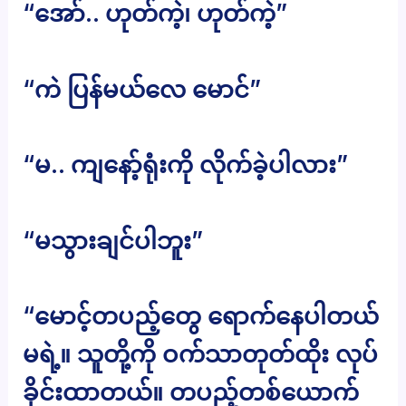
“အော်.. ဟုတ်ကဲ့၊ ဟုတ်ကဲ့”
“ကဲ ပြန်မယ်လေ မောင်”
“မ.. ကျနော့်ရုံးကို လိုက်ခဲ့ပါလား”
“မသွားချင်ပါဘူး”
“မောင့်တပည့်တွေ ရောက်နေပါတယ်
မရဲ့။ သူတို့ကို ဝက်သာတုတ်ထိုး လုပ်
ခိုင်းထာတယ်။ တပည့်တစ်ယောက်