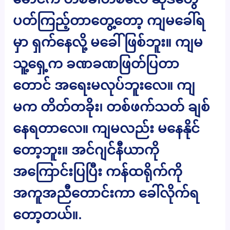
ပတ်ကြည့်တာတွေ့တော့ ကျမခေါ်ရ
မှာ ရှက်နေလို့ မခေါ်ဖြစ်ဘူး။ ကျမ
သူ့ရှေ့က ခဏခဏဖြတ်ပြတာ
တောင် အရေးမလုပ်ဘူးလေ။ ကျ
မက တိတ်တခိုး၊ တစ်ဖက်သတ် ချစ်
နေရတာလေ။ ကျမလည်း မနေနိုင်
တော့ဘူး။ အင်ဂျင်နီယာကို
အကြောင်းပြပြီး ကန်ထရိုက်ကို
အကူအညီတောင်းကာ ခေါ်လိုက်ရ
တော့တယ်။.