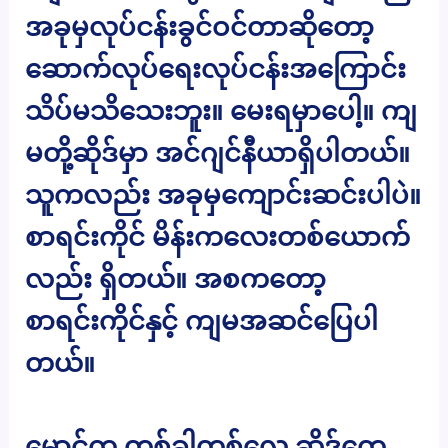
အခုမှလုပ်ငန်းခွင်ဝင်တာဆိုတော့
ဆောက်လုပ်ရေးလုပ်ငန်းအကြောင်း
သိပ်မသိသေးဘူး။ မေးရမှာပေါ့။ ကျ
မတို့ဆိုဒ်မှာ အင်ဂျင်နီယာရှိပါတယ်။
သူကလည်း အခုမှကျောင်းဆင်းပါပဲ။
စာရင်းကိုင် မိန်းကလေးတစ်ယောက်
လည်း ရှိတယ်။ အစကတော့
စာရင်းကိုင်နှင့် ကျမအဆင်ပြေပါ
တယ်။
မောင်က တစ်ခါတစ်လေ ဆိုဒ်တွေ