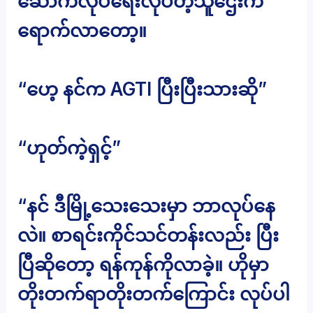
ဆောက်လုပ်ရေးလုပ်တဲ့သူဌေးက
ရောက်လာတော့။
“ဟေ့ နင်က AGTI ပြီးပြီးသားဆို”
“ဟုတ်ကဲ့ရှင့်”
“နင် ဒီမြို့သေးသေးမှာ ဘာလုပ်နေ
လဲ။ စာရင်းကိုင်သင်တန်းလည်း ပြီး
ပြီဆိုတော့ ရန်ကုန်ကိုလာခဲ့။ ဟိုမှာ
တိုးတက်ရာတိုးတက်ကြောင်း လုပ်ပါ