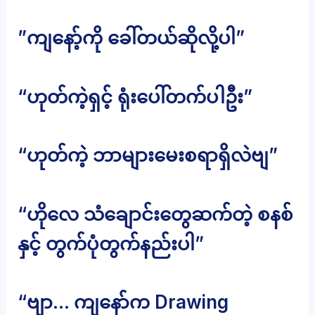
”ကျနော့်ကို ခေါ်တယ်ဆိုလို့ပါ”
“ဟုတ်ကဲ့ရှင့် ရုံးပေါ်တက်ပါဦး”
“ဟုတ်ကဲ့ ဘာများမေးစရာရှိလဲဗျ”
“ဟိုလေ သံချောင်းတွေဆက်တဲ့ စနစ်
နှင့် တွက်ပုံတွက်နည်းပါ”
“ဗျာ… ကျနော်က Drawing