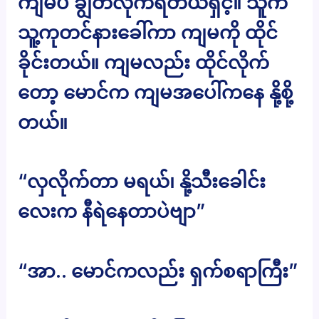
ကျမပဲ ချွတ်လိုက်ရတယ်ရှင့်။ သူက
သူ့ကုတင်နားခေါ်ကာ ကျမကို ထိုင်
ခိုင်းတယ်။ ကျမလည်း ထိုင်လိုက်
တော့ မောင်က ကျမအပေါ်ကနေ နို့စို့
တယ်။
“လှလိုက်တာ မရယ်၊ နို့သီးခေါင်း
လေးက နီရဲနေတာပဲဗျာ”
“အာ.. မောင်ကလည်း ရှက်စရာကြီး”