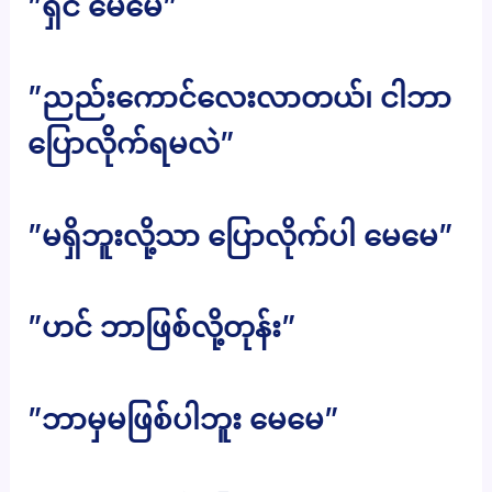
”ရှင် မေမေ”
”ညည်းကောင်လေးလာတယ်၊ ငါဘာ
ပြောလိုက်ရမလဲ”
”မရှိဘူးလို့သာ ပြောလိုက်ပါ မေမေ”
”ဟင် ဘာဖြစ်လို့တုန်း”
”ဘာမှမဖြစ်ပါဘူး မေမေ”