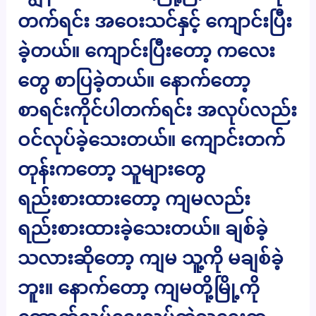
တက်ရင်း အဝေးသင်နှင့် ကျောင်းပြီး
ခဲ့တယ်။ ကျောင်းပြီးတော့ ကလေး
တွေ စာပြခဲ့တယ်။ နောက်တော့
စာရင်းကိုင်ပါတက်ရင်း အလုပ်လည်း
ဝင်လုပ်ခဲ့သေးတယ်။ ကျောင်းတက်
တုန်းကတော့ သူများတွေ
ရည်းစားထားတော့ ကျမလည်း
ရည်းစားထားခဲ့သေးတယ်။ ချစ်ခဲ့
သလားဆိုတော့ ကျမ သူ့ကို မချစ်ခဲ့
ဘူး။ နောက်တော့ ကျမတို့မြို့ကို