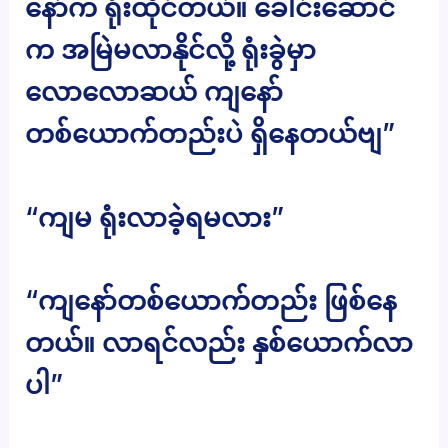
နော်က ရုံးထိုင်တယ်။ ခေါင်းဆောင်
က အမြဲမလာနိုင်လို့ ရုံးခွဲမှာ
လောလောဆယ် ကျနော်
တစ်ယောက်တည်းပဲ ရှိနေတယ်ဗျ”
“ကျမ ရုံးလာခဲ့ရမလား”
“ကျနော်တစ်ယောက်တည်း ဖြစ်နေ
တယ်။ လာရင်လည်း နှစ်ယောက်လာ
ပါ”