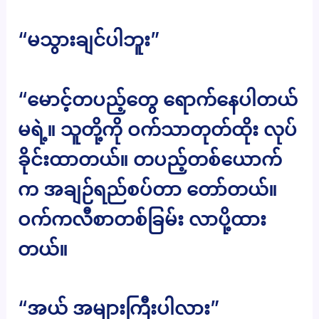
“မသွားချင်ပါဘူး”
“မောင့်တပည့်တွေ ရောက်နေပါတယ်
မရဲ့။ သူတို့ကို ဝက်သာတုတ်ထိုး လုပ်
ခိုင်းထာတယ်။ တပည့်တစ်ယောက်
က အချဉ်ရည်စပ်တာ တော်တယ်။
ဝက်ကလီစာတစ်ခြမ်း လာပို့ထား
တယ်။
“အယ် အများကြီးပါလား”