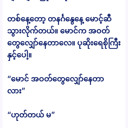
တစ်နေ့တော့ တနင်္ဂနွေနေ့ မောင့်ဆီ
သွားလိုက်တယ်။ မောင်က အဝတ်
တွေလျှော်နေတာလေ။ ပုဆိုးရေစိုကြီး
နှင့်ပေါ့။
“မောင် အဝတ်တွေလျှော်နေတာ
လား”
“ဟုတ်တယ် မ”