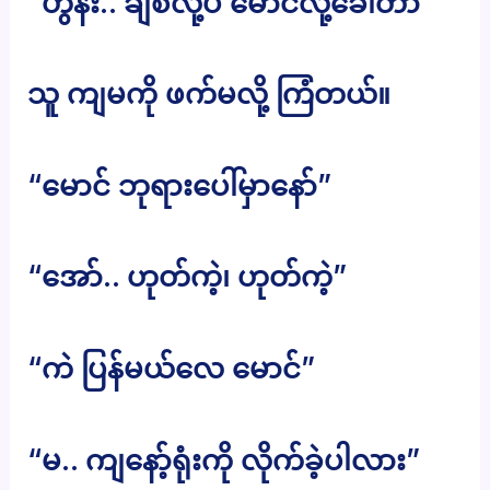
“ဟွန်း.. ချစ်လို့ပဲ မောင်လို့ခေါ်တာ”
သူ ကျမကို ဖက်မလို့ ကြံတယ်။
“မောင် ဘုရားပေါ်မှာနော်”
“အော်.. ဟုတ်ကဲ့၊ ဟုတ်ကဲ့”
“ကဲ ပြန်မယ်လေ မောင်”
“မ.. ကျနော့်ရုံးကို လိုက်ခဲ့ပါလား”