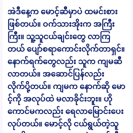
အဲဒီနေ့က မောင့်ဆီမှာပဲ ထမင်းစား
ဖြစ်တယ်။ ဝက်သားအိုးက အကြီး
ကြီး။ သူ့သူငယ်ချင်းတွေ လာကြ
တယ် ပျော်စရာကောင်းလိုက်တာရှင်။
နောက်ရက်တွေလည်း သူက ကျမဆီ
လာတယ်။ အဆောင်ပြန်လည်း
လိုက်ပို့တယ်။ ကျမက နောက်ဆို မော
င့်ကို အလုပ်ထဲ မလာခိုင်းဘူး။ ဟို
ကောင်မကလည်း ရေလာမြောင်းပေး
လုပ်တယ်။ မောင့်လို ငယ်ရွယ်တဲ့သူ