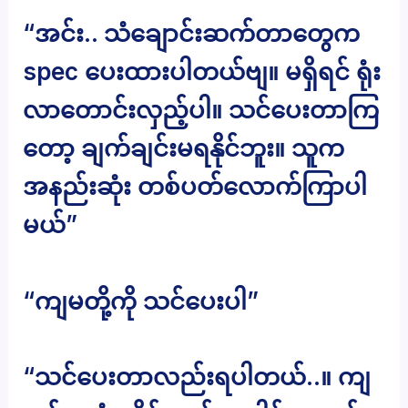
“အင်း.. သံချောင်းဆက်တာတွေက
spec ပေးထားပါတယ်ဗျ။ မရှိရင် ရုံး
လာတောင်းလှည့်ပါ။ သင်ပေးတာကြ
တော့ ချက်ချင်းမရနိုင်ဘူး။ သူက
အနည်းဆုံး တစ်ပတ်လောက်ကြာပါ
မယ်”
“ကျမတို့ကို သင်ပေးပါ”
“သင်ပေးတာလည်းရပါတယ်..။ ကျ