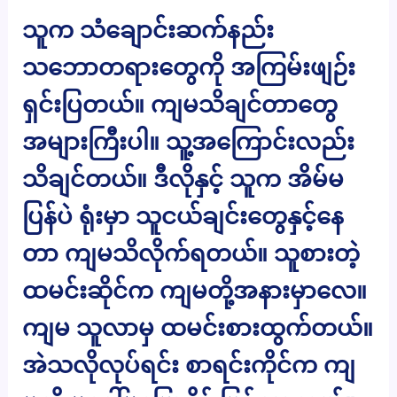
သူက သံချောင်းဆက်နည်း
သဘောတရားတွေကို အကြမ်းဖျဉ်း
ရှင်းပြတယ်။ ကျမသိချင်တာတွေ
အများကြီးပါ။ သူ့အကြောင်းလည်း
သိချင်တယ်။ ဒီလိုနှင့် သူက အိမ်မ
ပြန်ပဲ ရုံးမှာ သူငယ်ချင်းတွေနှင့်နေ
တာ ကျမသိလိုက်ရတယ်။ သူစားတဲ့
ထမင်းဆိုင်က ကျမတို့အနားမှာလေ။
ကျမ သူလာမှ ထမင်းစားထွက်တယ်။
အဲသလိုလုပ်ရင်း စာရင်းကိုင်က ကျ