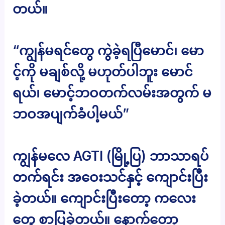
တယ်။
“ကျွန်မရင်တွေ ကွဲခဲ့ရပြီမောင်၊ မော
င့်ကို မချစ်လို့ မဟုတ်ပါဘူး မောင်
ရယ်၊ မောင့်ဘဝတက်လမ်းအတွက် မ
ဘဝအပျက်ခံပါ့မယ်”
ကျွန်မလေ AGTI (မြို့ပြ) ဘာသာရပ်
တက်ရင်း အဝေးသင်နှင့် ကျောင်းပြီး
ခဲ့တယ်။ ကျောင်းပြီးတော့ ကလေး
တွေ စာပြခဲ့တယ်။ နောက်တော့