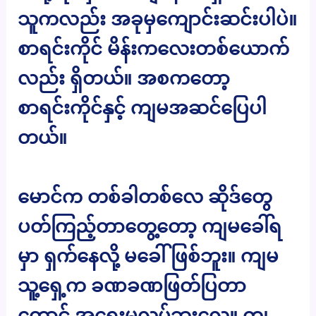
သူကလည်း အခုမှကျောင်းဆင်းပါပဲ။
စာရင်းကိုင် မိန်းကလေးတစ်ယောက်
လည်း ရှိတယ်။ အစကတော့
စာရင်းကိုင်နှင့် ကျမအဆင်ပြေပါ
တယ်။
မောင်က တစ်ခါတစ်လေ ဆိုဒ်တွေ
ပတ်ကြည့်တာတွေ့တော့ ကျမခေါ်ရ
မှာ ရှက်နေလို့ မခေါ်ဖြစ်ဘူး။ ကျမ
သူ့ရှေ့က ခဏခဏဖြတ်ပြတာ
တောင် အရေးမလုပ်ဘူးလေ။ ကျ