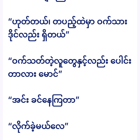
“ဟုတ်တယ်၊ တပည့်ထဲမှာ ဝက်သား
ဒိုင်လည်း ရှိတယ်”
“ဝက်သတ်တဲ့လူတွေနှင့်လည်း ပေါင်း
တာလား မောင်”
“အင်း ခင်နေကြတာ”
“လိုက်ခဲ့မယ်လေ”