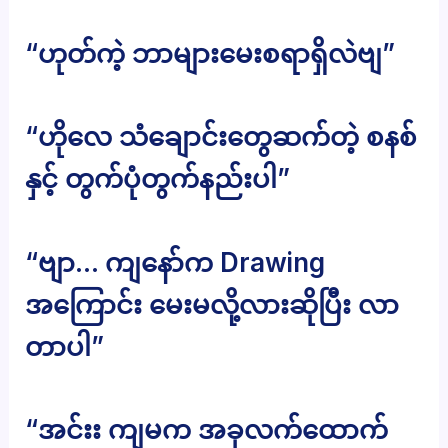
“ဟုတ်ကဲ့ ဘာများမေးစရာရှိလဲဗျ”
“ဟိုလေ သံချောင်းတွေဆက်တဲ့ စနစ်
နှင့် တွက်ပုံတွက်နည်းပါ”
“ဗျာ… ကျနော်က Drawing
အကြောင်း မေးမလို့လားဆိုပြီး လာ
တာပါ”
“အင်းး ကျမက အခုလက်ထောက်