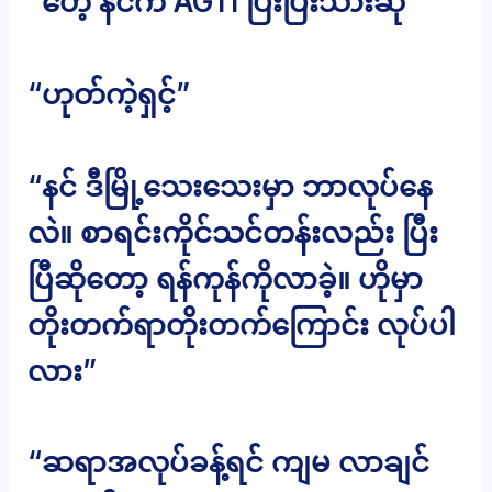
“ဟေ့ နင်က AGTI ပြီးပြီးသားဆို”
“ဟုတ်ကဲ့ရှင့်”
“နင် ဒီမြို့သေးသေးမှာ ဘာလုပ်နေ
လဲ။ စာရင်းကိုင်သင်တန်းလည်း ပြီး
ပြီဆိုတော့ ရန်ကုန်ကိုလာခဲ့။ ဟိုမှာ
တိုးတက်ရာတိုးတက်ကြောင်း လုပ်ပါ
လား”
“ဆရာအလုပ်ခန့်ရင် ကျမ လာချင်