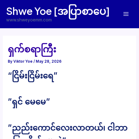
Skip
Shwe Yoe [အပြာစာပေ]
to
Mai
content
www.shweyoemm.com
Men
ရှက်စရာကြီး
By
Viktor Yoe
/
May 28, 2026
“ငြိမ်းငြိမ်းရေ”
”ရှင် မေမေ”
”ညည်းကောင်လေးလာတယ်၊ ငါဘာ