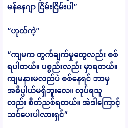
မန်နေဂျာ ငြိမ်းငြိမ်းပါ”
“ဟုတ်ကဲ့”
“ကျမက တွက်ချက်မှုတွေလည်း စစ်
ရပါတယ်။ ပစ္စည်းလည်း မှာရတယ်။
ကျမနားမလည်ပဲ စစ်နေရင် ဘာမှ
အဓိပ္ပါယ်မရှိဘူးလေ။ လုပ်ရသူ
လည်း စိတ်ညစ်ရတယ်။ အဲဒါကြောင့်
သင်ပေးပါလားရှင်”