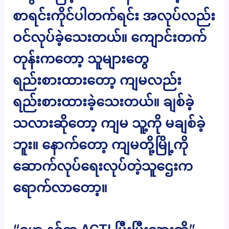
စာရင်းကိုင်ပါတက်ရင်း အလုပ်လည်း
ဝင်လုပ်ခဲ့သေးတယ်။ ကျောင်းတက်
တုန်းကတော့ သူများတွေ
ရည်းစားထားတော့ ကျမလည်း
ရည်းစားထားခဲ့သေးတယ်။ ချစ်ခဲ့
သလားဆိုတော့ ကျမ သူ့ကို မချစ်ခဲ့
ဘူး။ နောက်တော့ ကျမတို့မြို့ကို
ဆောက်လုပ်ရေးလုပ်တဲ့သူဌေးက
ရောက်လာတော့။