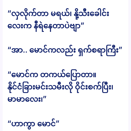
“လှလိုက်တာ မရယ်၊ နို့သီးခေါင်း
လေးက နီရဲနေတာပဲဗျာ”
“အာ.. မောင်ကလည်း ရှက်စရာကြီး”
“မောင်က တကယ်ပြောတာ။
နိုင်ငံခြားမင်းသမီးလို ဝိုင်းစက်ပြီး၊
မာမာလေး၊”
“ဟာကွာ မောင်”