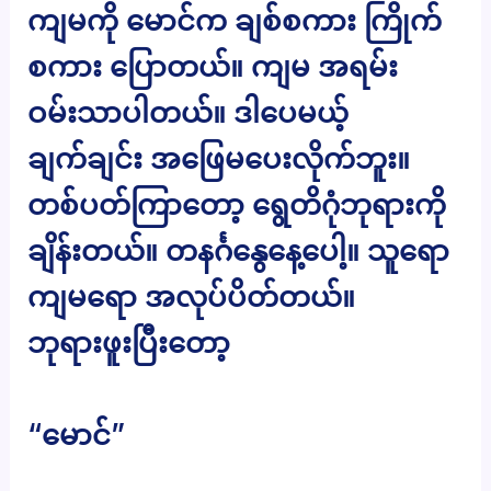
ကျမကို မောင်က ချစ်စကား ကြိုက်
စကား ပြောတယ်။ ကျမ အရမ်း
ဝမ်းသာပါတယ်။ ဒါပေမယ့်
ချက်ချင်း အဖြေမပေးလိုက်ဘူး။
တစ်ပတ်ကြာတော့ ရွေတိဂုံဘုရားကို
ချိန်းတယ်။ တနင်္ဂနွေနေ့ပေါ့။ သူရော
ကျမရော အလုပ်ပိတ်တယ်။
ဘုရားဖူးပြီးတော့
“မောင်”