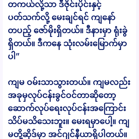
တကယ်လို့သာ ဒီဇိုင်းပိုင်းနှင့်
ပတ်သက်လို့ မေးချင်ရင် ကျနော်
တပည့် ဇော်မိုးရှိတယ်။ ဒီနားမှာ ရုံးခွဲ
ရှိတယ်။ ဒီကနေ သုံးလမ်းမြောက်မှာ
ပါ”
ကျမ ဝမ်းသာသွားတယ်။ ကျမလည်း
အခုမှလုပ်ငန်းခွင်ဝင်တာဆိုတော့
ဆောက်လုပ်ရေးလုပ်ငန်းအကြောင်း
သိပ်မသိသေးဘူး။ မေးရမှာပေါ့။ ကျ
မတို့ဆိုဒ်မှာ အင်ဂျင်နီယာရှိပါတယ်။