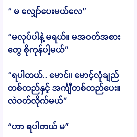
“ မ လျှော်ပေးမယ်လေ”
“မလုပ်ပါနဲ့ မရယ်။ မအဝတ်အစား
တွေ စိုကုန်ပါ့မယ်”
“ရပါတယ်.. မောင်။ မောင့်လုံချည်
တစ်ထည်နှင့် အင်္ကျီတစ်ထည်ပေး။
လဲဝတ်လိုက်မယ်”
“ဟာ ရပါတယ် မ”