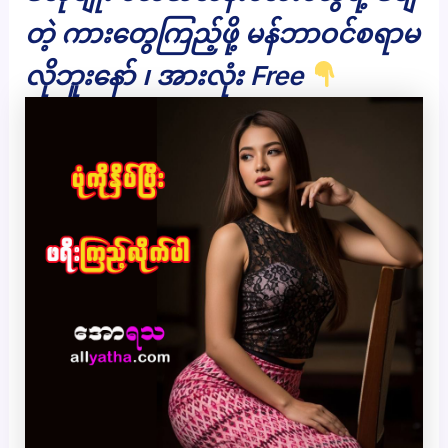
တဲ့ ကားတွေကြည့်ဖို့ မန်ဘာဝင်စရာမ
လိုဘူးနော် ၊ အားလုံး Free