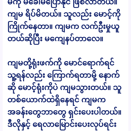
မကို မခေါ်မပြောနိုင် ဖြစ်လာတယ်။
ကျမ ရိပ်မိတယ်။ သူလည်း မောင့်ကို
ကြိုက်နေတာ။ ကျမက လက်ဦးမှုယူ
တယ်ဆိုပြီး မကျေနပ်တာလေ။
ကျမတို့ရုံးဖက်ကို မောင်ရောက်ရင်
သူ့ရန်လည်း ကြောက်ရတာမို့ နောက်
ဆို မောင့်ရုံးကိုပဲ ကျမသွားတယ်။ သူ
တစ်ယောက်ထဲရှိနေရင် ကျမက
အခန်းတွေဘာတွေ ရှင်းပေးပါတယ်။
ဒီလိုနှင့် ရေလာမြောင်းပေးလုပ်ရင်း