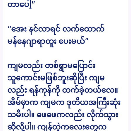
တာပေါ့”
“အေး နင်လာရင် လက်ထောက်
မန်နေဂျာရာထူး ပေးမယ်”
ကျမလည်း တစ်ရွာမပြောင်း
သူကောင်းမဖြစ်ဘူးဆိုပြီး ကျမ
လည်း ရန်ကုန်ကို တက်ခဲ့တယ်လေ။
အိမ်မှာက ကျမက ဒုတိယအကြီးဆုံး
သမီးပါ။ ဖေဖေကလည်း လိုက်သွား
ဆိုလို့ပါ။ ကျန်တဲ့ကလေးတွေက