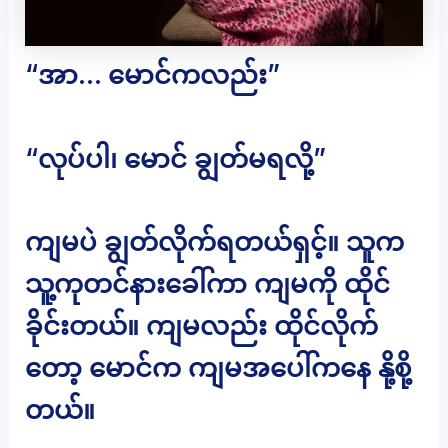
“အာ… မောင်ကလည်း”
“လုပ်ပါ၊ မောင် ချွတ်မရလို့”
ကျမပဲ ချွတ်လိုက်ရတယ်ရှင့်။ သူက
သူ့ကုတင်နားခေါ်ကာ ကျမကို ထိုင်
ခိုင်းတယ်။ ကျမလည်း ထိုင်လိုက်
တော့ မောင်က ကျမအပေါ်ကနေ နို့စို့
တယ်။