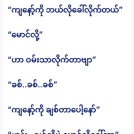
“ကျနော့်ကို ဘယ်လိုခေါ်လိုက်တယ်”
“မောင်လို့”
“ဟာ ဝမ်းသာလိုက်တာဗျာ”
“ခစ်..ခစ်..ခစ်”
“ကျနော့်ကို ချစ်တာပေါ့နော်”