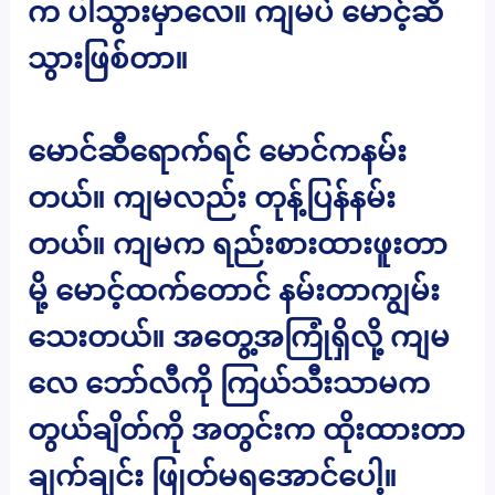
က ပါသွားမှာလေ။ ကျမပဲ မောင့်ဆီ
သွားဖြစ်တာ။
မောင်ဆီရောက်ရင် မောင်ကနမ်း
တယ်။ ကျမလည်း တုန့်ပြန်နမ်း
တယ်။ ကျမက ရည်းစားထားဖူးတာ
မို့ မောင့်ထက်တောင် နမ်းတာကျွမ်း
သေးတယ်။ အတွေ့အကြုံရှိလို့ ကျမ
လေ ဘော်လီကို ကြယ်သီးသာမက
တွယ်ချိတ်ကို အတွင်းက ထိုးထားတာ
ချက်ချင်း ဖြုတ်မရအောင်ပေါ့။