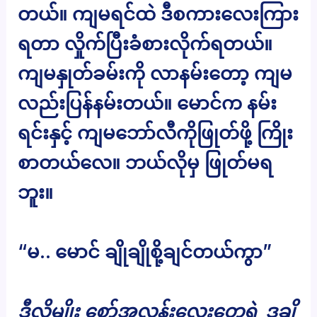
တယ်။ ကျမရင်ထဲ ဒီစကားလေးကြား
ရတာ လှိုက်ပြီးခံစားလိုက်ရတယ်။
ကျမနှုတ်ခမ်းကို လာနမ်းတော့ ကျမ
လည်းပြန်နမ်းတယ်။ မောင်က နမ်း
ရင်းနှင့် ကျမဘော်လီကိုဖြုတ်ဖို့ ကြိုး
စာတယ်လေ။ ဘယ်လိုမှ ဖြုတ်မရ
ဘူး။
“မ.. မောင် ချိုချိုစို့ချင်တယ်ကွာ”
ဒီလိုမျိုး စော်အလန်းလေးတွေရဲ့ ဒချိ