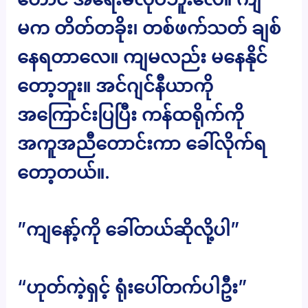
မက တိတ်တခိုး၊ တစ်ဖက်သတ် ချစ်
နေရတာလေ။ ကျမလည်း မနေနိုင်
တော့ဘူး။ အင်ဂျင်နီယာကို
အကြောင်းပြပြီး ကန်ထရိုက်ကို
အကူအညီတောင်းကာ ခေါ်လိုက်ရ
တော့တယ်။.
”ကျနော့်ကို ခေါ်တယ်ဆိုလို့ပါ”
“ဟုတ်ကဲ့ရှင့် ရုံးပေါ်တက်ပါဦး”