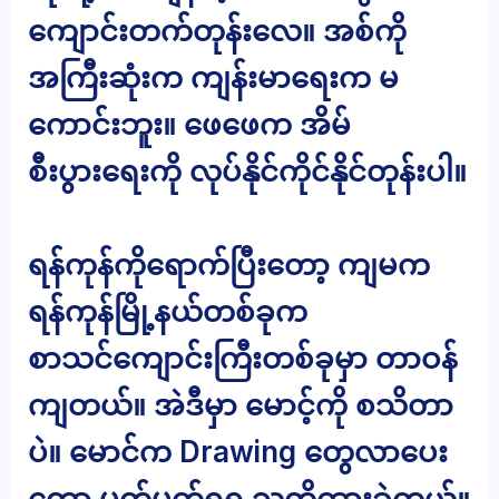
ကျောင်းတက်တုန်းလေ။ အစ်ကို
အကြီးဆုံးက ကျန်းမာရေးက မ
ကောင်းဘူး။ ဖေဖေက အိမ်
စီးပွားရေးကို လုပ်နိုင်ကိုင်နိုင်တုန်းပါ။
ရန်ကုန်ကိုရောက်ပြီးတော့ ကျမက
ရန်ကုန်မြို့နယ်တစ်ခုက
စာသင်ကျောင်းကြီးတစ်ခုမှာ တာဝန်
ကျတယ်။ အဲဒီမှာ မောင့်ကို စသိတာ
ပဲ။ မောင်က Drawing တွေလာပေး
တော့ မှတ်မှတ်ရရ သတိထားခဲ့တယ်။