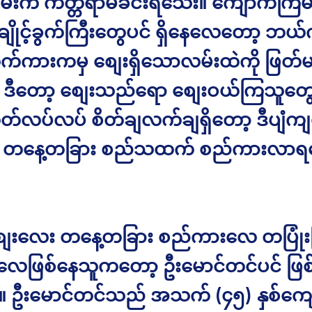
်းက ကတ္တရာမခင်းရသေး။ ကျောက်ကြမ်
း ချိုင့်ခွက်ကြီးတွေပင် ရှိနေလေတော့ ဘယ
က်ကားကမှ စျေးရှိသောလမ်းထဲကို ဖြတ်
။ ဒီတော့ စျေးသည်ရော စျေးဝယ်ကြသူတွ
တ်လပ်လပ် စိတ်ချလက်ချရှိတော့ ဒီပျံကျ
တနေ့တခြား စည်သထက် စည်ကားလာ
ျေးလေး တနေ့တခြား စည်ကားလေ တပြုံးပြု
ေဖြစ်နေသူကတော့ ဦးမောင်တင်ပင် ဖြစ
 ဦးမောင်တင်သည် အသက် (၄၅) နှစ်ကျေ