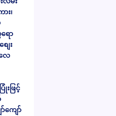
းလမ်း
်ကား၊
မ
ေရော
စျေး
ရလေ
ံးဖြင့်
်
ာ်ကျော်