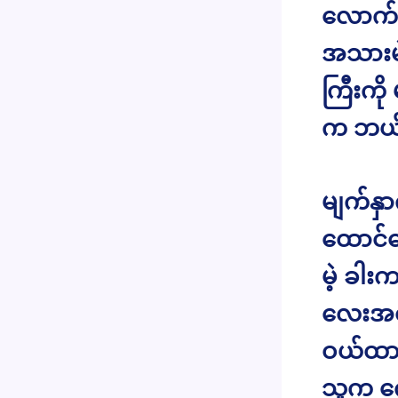
လောက်ရှ
အသားမဲမ
ကြီးကို
က ဘယ်
မျက်နှာ
ထောင်ထ
မဲ့ ခါး
လေးအတွ
ဝယ်ထား
သူက က