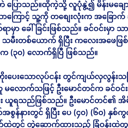
ဲ ပြောသည်။ထိုကဲ့သို့ လူပုံနွဲ့၍ မိန်းမချေ
ာကြောင့် သူ့ကို တစျေးလုံးက အခြောက် ခ
်ရာမှာ ခေါ်ခြင်းဖြစ်သည်။ ခင်ဝင်းမှာ သ
 သမီးတစ်ယောက် ရှိပြီး ကလေးအဖေဖြစ
(၃၀) လောက်ရှိပြီ ဖြစ်သည်။
တိုးပေးသောလုပ်ငန်း တွင်ကျယ်လှလွန်းသဖြင
့သူ မလောက်သဖြင့် ဦးမောင်တင်က ခင်ဝင်း
း ယူရသည်ဖြစ်သည်။ ဦးမောင်တင်၏ အိမ်
အစွန်နားတွင် ရှိပြီး ပေ (၄၀) (၆၀) နှစ်ကွ
်ထဲတွင် တွဲဆောက်ထားသည့် ခြံဝန်းထဲတွ