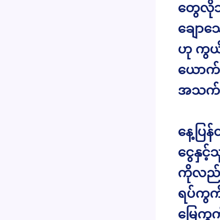
တွေလိုဘ
ချောသေ
ဟု ကွယ
ယောက်
အသက်က 
နေ့ပြန်
ငွေနှင်
ကိုလည်
ရပ်ကွက်
မြေကွက