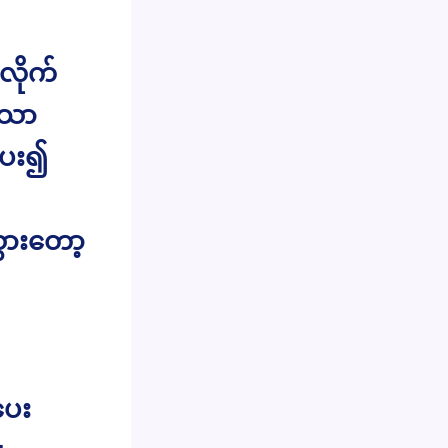
လိုက်
သော
ပေး၍
ွားတော့
ပေး