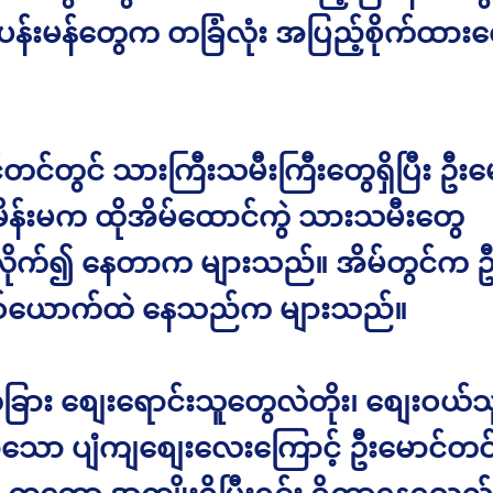
ပန်းမန်တွေက တခြံလုံး အပြည့်စိုက်ထား
တင်တွင် သားကြီးသမီးကြီးတွေရှိပြီး ဦးမ
န်းမက ထိုအိမ်ထောင်ကွဲ သားသမီးတွေ
ိုက်၍ နေတာက များသည်။ အိမ်တွင်က ဦ
်ယောက်ထဲ နေသည်က များသည်။
ြား စျေးရောင်းသူတွေလဲတိုး၊ စျေးဝယ်
သော ပျံကျစျေးလေးကြောင့် ဦးမောင်တင