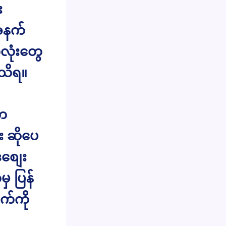
း
်အနက်
်လုံးတွေ
သိရ။
ူက
 ဆိုပေ
ီစျေး
ှ ပြန်
က်ကို