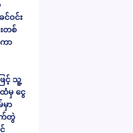
ာ
င်ဝင်း
ားတစ်
်ကာ
့် သူ့
ထံမှ ငွေ
မှာ
က်တွဲ
င်