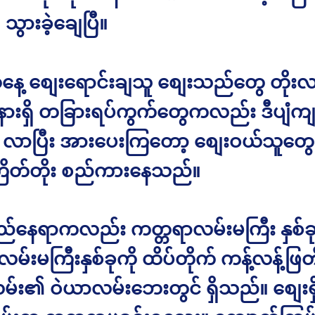
သွားခဲ့ချေပြီ။
ေ့ စျေးရောင်းချသူ စျေးသည်တွေ တိုး
ားရှိ တခြားရပ်ကွက်တွေကလည်း ဒီပျံကျ
 လာပြီး အားပေးကြတော့ စျေးဝယ်သူတွ
ြိတ်တိုး စည်ကားနေသည်။
်နေရာကလည်း ကတ္တရာလမ်းမကြီး နှစ်ခ
ုလမ်းမကြီးနှစ်ခုကို ထိပ်တိုက် ကန့်လန့်ဖြတ
်း၏ ဝဲယာလမ်းဘေးတွင် ရှိသည်။ စျေးရှ