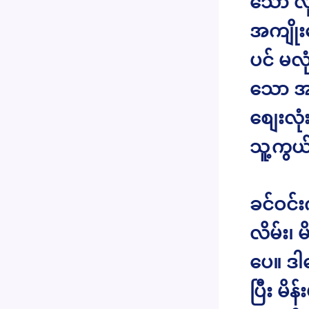
သော လု
အကျိုးပ
ပင် မလု
သော အ
စျေးလု
သူ့ကွယ
ခင်ဝင
လိမ်း၊ 
ပေ။ ဒါပ
ပြီး မ