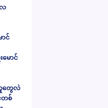
လေ
ောင်
းမောင်
သူတွေလဲ
်တစ်