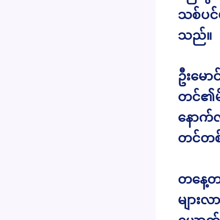
သစ်ပင်
သည်။
ဦးမောင်
တင်၏မိ
နောက်လ
တင်တစ
တနေ့တခ
များလာ