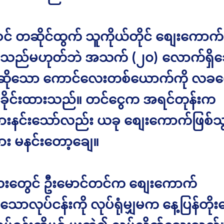
ဝင် တဆိုင်ထွက် သူကိုယ်တိုင် စျေးကောက်
သည်မဟုတ်ဘဲ အသက် (၂၀) လောက်ရှိ
ေဆိုသော ကောင်လေးတစ်ယောက်ကို လခ
ိုင်းထားသည်။ တင်ငွေက အရင်တုန်းက
ားနင်းသော်လည်း ယခု စျေးကောက်ဖြစ်သ
ား မနင်းတော့ချေ။
းတွေင် ဦးမောင်တင်က စျေးကောက်
ာလုပ်ငန်းကို လုပ်ရုံမျှမက နေ့ပြန်တိုး