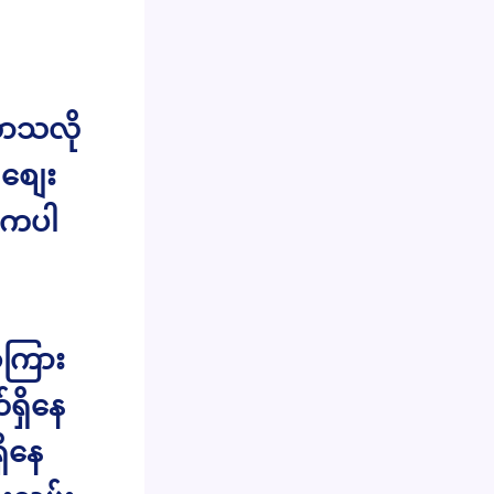
လာသလို
စျေး
ေကပါ
ုကြား
်ရှိနေ
ိနေ