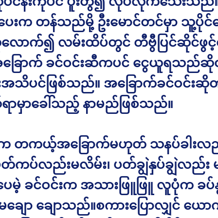
ပ်ငန်းကိုပင် ပူးတွဲ၍ လုပ်လိုက်သေးသည်
ေးက တန်သည်မို့ ဦးမောင်တင်မှာ သူ့ပိုင်ငွ
ံလောက်၍ လမ်းထိပ်တွင် တီဗွီပြင်ဆိုင်ဖွင်
ခြောက် ခင်ဝင်းဆီကပင် ငွေယူရသည်ဆိ
ံးအသိပင်ဖြစ်သည်။ အခြောက်ခင်ဝင်းဆိ
်ရာမှာခေါ်သည့် နာမည်ဖြစ်သည်။
်းက တကယ့်အခြောက်မဟုတ် သနပ်ခါးလည
မိတ်ကပ်လည်းမလိမ်း၊ ပတ်ချွဲနှပ်ချွဲလည်း 
ေမဲ့ ခင်ဝင်းက အသားဖြူဖြူ လူပုံက ခပ်နွဲ့န
ိန်းမချော ချောသည်။စကားပြောလျှင် ယောက