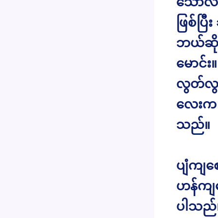
သောလမ
ဖြစ်ပြီ
ဘယ်ဆို
မောင်း
လွတ်လွ
လေးက 
သည်။
ပျံကျစ
ဟန်ကျလ
ပါသည်။