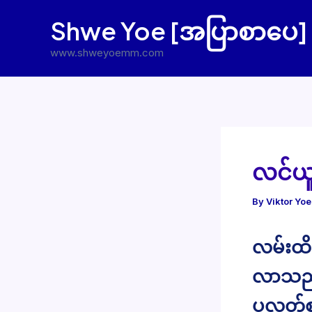
Skip
Shwe Yoe [အပြာစာပေ]
to
content
www.shweyoemm.com
လင်ယူ
By
Viktor Yo
လမ်းထိ
လာသည်။
ပလတ်စတ