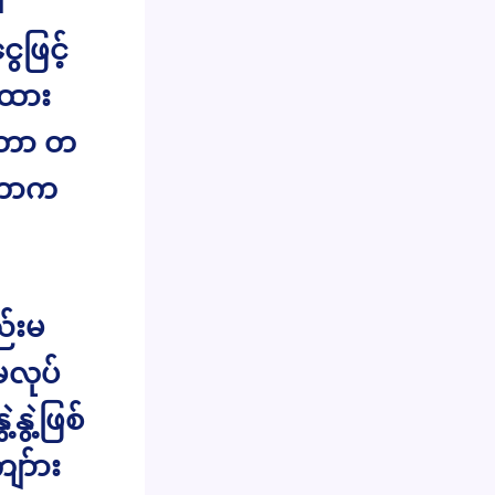
။
ေဖြင့်
့ထား
ုတာ တ
ုတာက
်းမ
မလုပ်
ွဲ့ဖြစ်
ျာ်ား