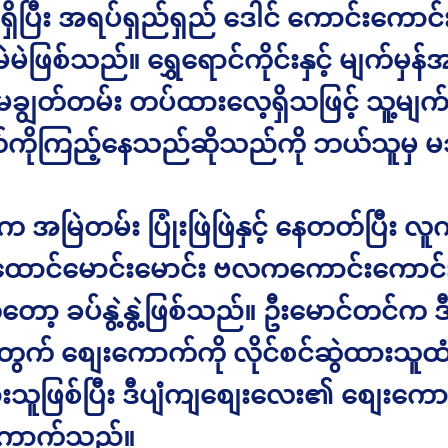
ိပြီး အရပ်ရှည်ရှည် ဒေါင် ကောင်းကောင်
ဲဖြစ်သည်။ ရွှေရောင်ကိုင်းနှင့် မျက်မှန
 မချွတ်တမ်း တပ်ထားလေ့ရှိသဖြင့် သူ့မျက
ကိုကြည့်နေသည်ဆိုသည်ကို ဘယ်သူမှ မ
က အမြဲတမ်း ပြုံးဖြဲဖြဲနှင့် နေတတ်ပြီး လ
ောင်မောင်းမောင်း ဗလကကောင်းကောင်း
ကတော့ ခပ်နွဲ့နွဲ့ဖြစ်သည်။ ဦးမောင်တင်က ဒ
က် စျေးကောက်ကို လိုင်စင်ဆွဲထားသူထံမ
သူဖြစ်ပြီး ဒီပျံကျစျေးလေး၏ စျေးကော
ောက်သည်။