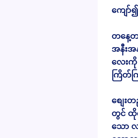
ကျော်၍ 
တနေ့တန
အနီးအန
လေးကို
ကြိတ်က
စျေးတည
တွင် ထိ
သော လမ