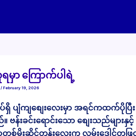
ရမှာ ကြောက်ပါရဲ့
e
/
February 19, 2026
ပ်ရှိ ပျံကျစျေးလေးမှာ အရင်ကထက်ပိုပြီ
 ဗန်းခင်းရောင်းသော စျေးသည်များနှင့် 
စ်မိုးဆိုင်တန်းလေးက လမ်းဒေါင့်တဖြတ