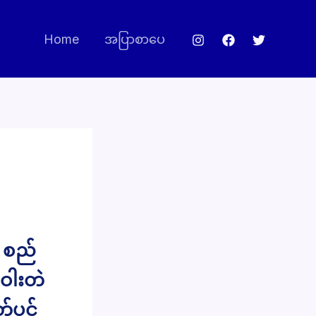
Home
အပြာစာပေ
း စည်
ဝါးတဲ
်ပင်