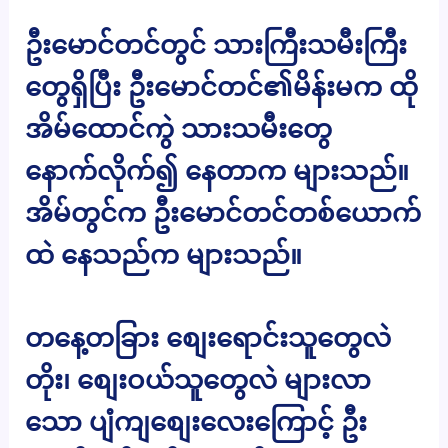
ဦးမောင်တင်တွင် သားကြီးသမီးကြီး
တွေရှိပြီး ဦးမောင်တင်၏မိန်းမက ထို
အိမ်ထောင်ကွဲ သားသမီးတွေ
နောက်လိုက်၍ နေတာက များသည်။
အိမ်တွင်က ဦးမောင်တင်တစ်ယောက်
ထဲ နေသည်က များသည်။
တနေ့တခြား စျေးရောင်းသူတွေလဲ
တိုး၊ စျေးဝယ်သူတွေလဲ များလာ
သော ပျံကျစျေးလေးကြောင့် ဦး