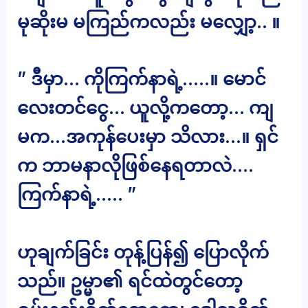
မုဆိုးမ မကြည်ကလည်း မလျှော့.. ။
” ဒီမှာ… ကိုကြက်နာရဲ့…..။ မောင်
လေးတင်ငွေ… ယူလို့ကတော့… ကျ
မက…အကုန်ပေးမှာ သိလား…။ ရှင်
က ဘာမနာလိုဖြစ်နေရတာလဲ….
ကြက်နာရဲ့….. ”
ဟုချက်ခြင်း တုန့်ပြန်၍ ပြောလိုက်
သည်။ ဥမ္မာ၏ ရင်ထဲတွင်တော့