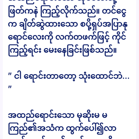
ဖြတ်ကနဲ ကြည့်လိုက်သည်။ တင်ငွေ
က ချိတ်ဆွဲထားသော စပို့ရှပ်အပြာနု
ရောင်လေးကို လက်တဖက်ဖြင့် ကိုင်
ကြည့်ရင်း မေးနေခြင်းဖြစ်သည်။
” ငါ ရောင်းတာတော့ သုံးထောင်ဘဲ…
”
အထည်ရောင်းသော မုဆိုးမ မ
ကြည်၏အသံက ထွက်ပေါ်၍လာ