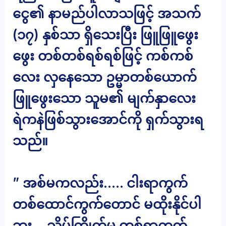
ငွေ၏ နာမည်ပါလာသဖြင့် အသက်
(၁၇) နှစ်သာ ရှိသေးပြီး ဖြူဖြူဖွေး
ဖွေး တစ်တစ်ရစ်ရစ်ဖြင့် ကစ်ကစ်
လေး လှနေသော ဥမ္မာတစ်ယောက်
ဖြူဖွေးသော သူမ၏ မျက်နှာလေး
ရဲကနဲဖြစ်သွားအောင်ကို ရှက်သွားရ
သည်။
” အစ်မကလည်း….. ငါးရာကွက်
တစ်ထောင်ကွက်တောင် မထိုးနိုင်ပါ
ဘူး… သိပ်ကြိုက်မှ တစ်ရာကွက်