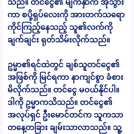
သည်။ တင်ငွေ၏ မျက်နှာက အိုသွား
ကာ စပို့ရှပ်လေးကို အားတက်သရော
ကိုင်ကြည့်နေသည့် သူ၏လက်ကို
ချက်ချင်း ရုတ်သိမ်းလိုက်သည်။
ဥမ္မာ၏ရင်ထဲတွင် ချစ်သူတင်ငွေ၏
အဖြစ်ကို မြင်ရကာ နာကျင်စွာ ခံစား
မိလိုက်သည်။ တင်ငွေ မဝယ်နိုင်ပါ။
ဒါကို ဥမ္မာကသိသည်။ တင်ငွေ၏
အလုပ်ရှင် ဦးမောင်တင်က သူကသာ
တနေ့တခြား ချမ်းသာလာသည်။ သူ့