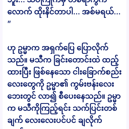
လောက် ထိုးနိင်တာပါ… အစ်မရယ်…
”
ဟု ဥမ္မာက အရှက်ပြေ ပြောလိုက်
သည်။ မသီက ခြင်းတောင်းထဲ ထည့်
ထားပြီး ဖြစ်နေသော ငါးခြောက်စည်း
လေးတွေကို ဥမ္မာ၏ ကွမ်းဗန်းလေး
ဘေးတွင် လာ၍ စီပေးနေသည်။ ဥမ္မာ
က မသီကိုကြည့်ရင်း သက်ပြင်းတစ်
ချက် လေးလေးပင်ပင် ချလိုက်