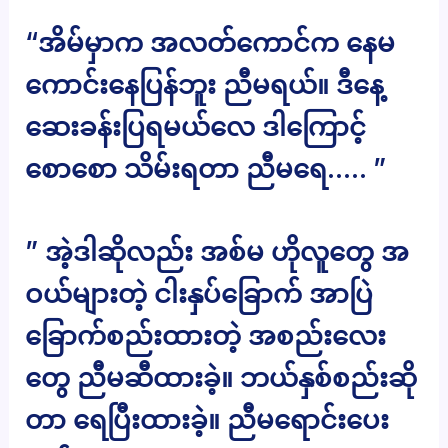
“အိမ်မှာက အလတ်ကောင်က နေမ
ကောင်းနေပြန်ဘူး ညီမရယ်။ ဒီနေ့
ဆေးခန်းပြရမယ်လေ ဒါကြောင့်
စောစော သိမ်းရတာ ညီမရေ….. ”
” အဲ့ဒါဆိုလည်း အစ်မ ဟိုလူတွေ အ
ဝယ်များတဲ့ ငါးနှပ်ခြောက် အာပြဲ
ခြောက်စည်းထားတဲ့ အစည်းလေး
တွေ ညီမဆီထားခဲ့။ ဘယ်နှစ်စည်းဆို
တာ ရေပြီးထားခဲ့။ ညီမရောင်းပေး