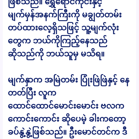
ဖြစ်သည်။ ရွှေရောင်ကိုင်းနှင့်
မျက်မှန်အနက်ကြီးကို မချွတ်တမ်း
တပ်ထားလေ့ရှိသဖြင့် သူ့မျက်လုံး
တွေက ဘယ်ကိုကြည့်နေသည်
ဆိုသည်ကို ဘယ်သူမှ မသိရ။
မျက်နှာက အမြဲတမ်း ပြုံးဖြဲဖြဲနှင့် နေ
တတ်ပြီး လူက
ထောင်ထောင်မောင်းမောင်း ဗလက
ကောင်းကောင်း ဆိုပေမဲ့ ခါးကတော့
ခပ်နွဲ့နွဲ့ဖြစ်သည်။ ဦးမောင်တင်က ဒီ