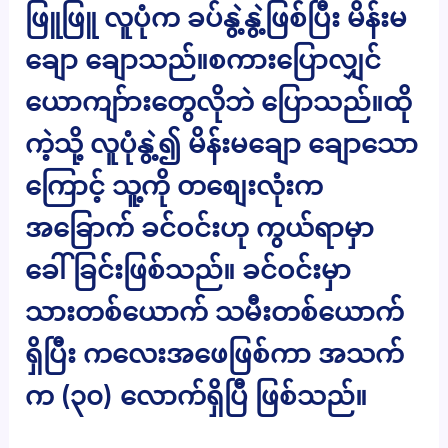
ဖြူဖြူ လူပုံက ခပ်နွဲ့နွဲ့ဖြစ်ပြီး မိန်းမ
ချော ချောသည်။စကားပြောလျှင်
ယောကျာ်ားတွေလိုဘဲ ပြောသည်။ထို
ကဲ့သို့ လူပုံနွဲ့၍ မိန်းမချော ချောသော
ကြောင့် သူ့ကို တစျေးလုံးက
အခြောက် ခင်ဝင်းဟု ကွယ်ရာမှာ
ခေါ်ခြင်းဖြစ်သည်။ ခင်ဝင်းမှာ
သားတစ်ယောက် သမီးတစ်ယောက်
ရှိပြီး ကလေးအဖေဖြစ်ကာ အသက်
က (၃၀) လောက်ရှိပြီ ဖြစ်သည်။