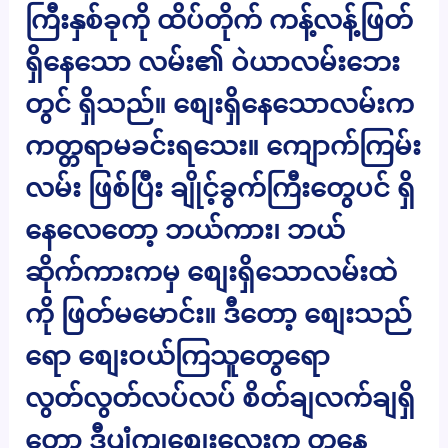
ကြီးနှစ်ခုကို ထိပ်တိုက် ကန့်လန့်ဖြတ်
ရှိနေသော လမ်း၏ ဝဲယာလမ်းဘေး
တွင် ရှိသည်။ စျေးရှိနေသောလမ်းက
ကတ္တရာမခင်းရသေး။ ကျောက်ကြမ်း
လမ်း ဖြစ်ပြီး ချိုင့်ခွက်ကြီးတွေပင် ရှိ
နေလေတော့ ဘယ်ကား၊ ဘယ်
ဆိုက်ကားကမှ စျေးရှိသောလမ်းထဲ
ကို ဖြတ်မမောင်း။ ဒီတော့ စျေးသည်
ရော စျေးဝယ်ကြသူတွေရော
လွတ်လွတ်လပ်လပ် စိတ်ချလက်ချရှိ
တော့ ဒီပျံကျစျေးလေးက တနေ့