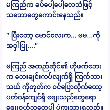
မကြည်က ခပ်ပေါ့ပေါ့လေသံဖြင့်
သဘောတွေကောင်းနေသည်။
” ပြီးတော့ မောင်လေးက… မမ…ကို
အဝှါပြု….”
မကြည် အထည်ဆိုင်၏ ဟိုဖက်ဘေး
က ဘေးချင်းကပ်လျက်ရှိ ကြက်သား
သယ် ကိုတုတ်က ဝင်ပြောလိုက်တော့
ပတ်ဝန်းကျင်ရှိ စျေးသည်တွေရော
စျေးဝယ်သူတွေပါ ပွဲကျသွားရသည်။