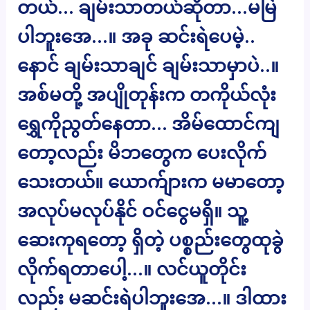
တယ်… ချမ်းသာတယ်ဆိုတာ…မမြဲ
ပါဘူးအေ…။ အခု ဆင်းရဲပေမဲ့..
နောင် ချမ်းသာချင် ချမ်းသာမှာပဲ..။
အစ်မတို့ အပျိုတုန်းက တကိုယ်လုံး
ရွှေကိုညွတ်နေတာ… အိမ်ထောင်ကျ
တော့လည်း မိဘတွေက ပေးလိုက်
သေးတယ်။ ယောက်ျားက မမာတော့
အလုပ်မလုပ်နိုင် ဝင်ငွေမရှိ။ သူ့
ဆေးကုရတော့ ရှိတဲ့ ပစ္စည်းတွေထုခွဲ
လိုက်ရတာပေါ့…။ လင်ယူတိုင်း
လည်း မဆင်းရဲပါဘူးအေ…။ ဒါထား