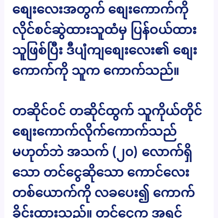
စျေးလေးအတွက် စျေးကောက်ကို
လိုင်စင်ဆွဲထားသူထံမှ ပြန်ဝယ်ထား
သူဖြစ်ပြီး ဒီပျံကျစျေးလေး၏ စျေး
ကောက်ကို သူက ကောက်သည်။
တဆိုင်ဝင် တဆိုင်ထွက် သူကိုယ်တိုင်
စျေးကောက်လိုက်ကောက်သည်
မဟုတ်ဘဲ အသက် (၂၀) လောက်ရှိ
သော တင်ငွေဆိုသော ကောင်လေး
တစ်ယောက်ကို လခပေး၍ ကောက်
ခိုင်းထားသည်။ တင်ငွေက အရင်