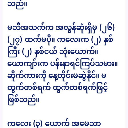
သည်။
မသီအသက်က အလွန်ဆုံးရှိမှ (၂၆)
(၂၇) ထက်မပို။ ကလေးက (၂) နှစ်
ကြီး (၂) နှစ်ငယ် သုံးယောက်။
ယောကျာ်းက ပန်းနာရင်ကြပ်သမား။
ဆိုက်ကားကို နေ့တိုင်းမဆွဲနိုင်။ မ
ထွက်တစ်ရက် ထွက်တစ်ရက်ဖြင့်
ဖြစ်သည်။
ကလေး (၃) ယောက် အမေသာ