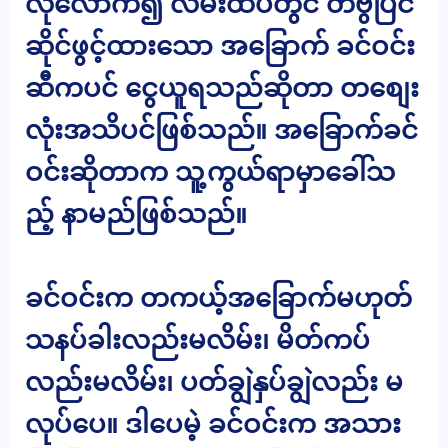
လုံလောက်၍ လမ်းထိပ်တွင် တီဗွီပြင်
ဆိုင်ဖွင့်ထားသော အခြောက် ခင်ဝင်း
ဆီကပင် ငွေယူရသည်ဆိုတာ တစျေး
လုံးအသိပင်ဖြစ်သည်။ အခြောက်ခင်
ဝင်းဆိုတာက သူ့ကွယ်ရာမှာခေါ်သ
ည့် နာမည်ဖြစ်သည်။
ခင်ဝင်းက တကယ့်အခြောက်မဟုတ်
သနပ်ခါးလည်းမလိမ်း၊ မိတ်ကပ်
လည်းမလိမ်း၊ ပတ်ချွဲနှပ်ချွဲလည်း မ
လုပ်ပေ။ ဒါပေမဲ့ ခင်ဝင်းက အသား