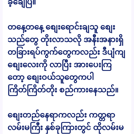
ခဲ့ချေပြီ။
တနေ့တနေ့ စျေးရောင်းချသူ စျေး
သည်တွေ တိုးလာသလို အနီးအနားရှိ
တခြားရပ်ကွက်တွေကလည်း ဒီပျံကျ
စျေးလေးကို လာပြီး အားပေးကြ
တော့ စျေးဝယ်သူတွေကပါ
ကြိတ်ကြိတ်တိုး စည်ကားနေသည်။
စျေးတည်နေရာကလည်း ကတ္တရာ
လမ်းမကြီး နှစ်ခုကြားတွင် ထိုလမ်းမ