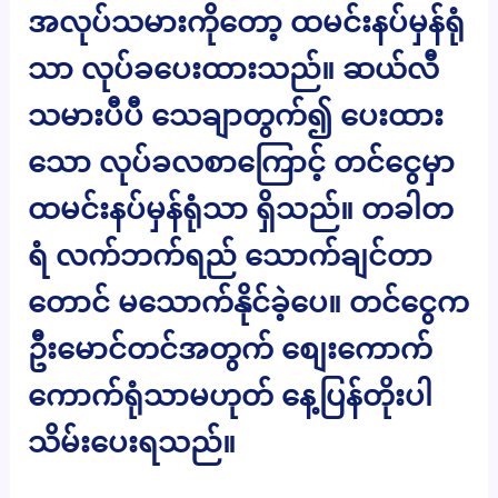
အလုပ်သမားကိုတော့ ထမင်းနပ်မှန်ရုံ
သာ လုပ်ခပေးထားသည်။ ဆယ်လီ
သမားပီပီ သေချာတွက်၍ ပေးထား
သော လုပ်ခလစာကြောင့် တင်ငွေမှာ
ထမင်းနပ်မှန်ရုံသာ ရှိသည်။ တခါတ
ရံ လက်ဘက်ရည် သောက်ချင်တာ
တောင် မသောက်နိုင်ခဲ့ပေ။ တင်ငွေက
ဦးမောင်တင်အတွက် စျေးကောက်
ကောက်ရုံသာမဟုတ် နေ့ပြန်တိုးပါ
သိမ်းပေးရသည်။