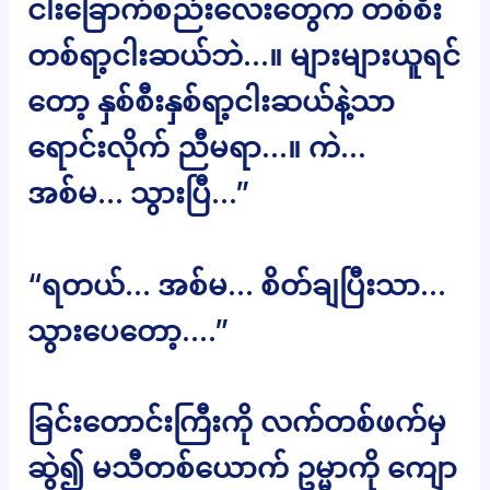
ငါးခြောက်စည်းလေးတွေက တစ်စီး
တစ်ရာ့ငါးဆယ်ဘဲ…။ များများယူရင်
တော့ နှစ်စီးနှစ်ရာ့ငါးဆယ်နဲ့သာ
ရောင်းလိုက် ညီမရာ…။ ကဲ…
အစ်မ… သွားပြီ…”
“ရတယ်… အစ်မ… စိတ်ချပြီးသာ…
သွားပေတော့….”
ခြင်းတောင်းကြီးကို လက်တစ်ဖက်မှ
ဆွဲ၍ မသီတစ်ယောက် ဥမ္မာကို ကျော