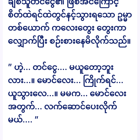
ချစ်သူတင်ငွေ၏ ဖြစ်အင်ကြောင့်
စိတ်ထဲရင်ထဲတွင်နင့်သွားရသော ဥမ္မာ
တစ်ယောက် ကလေးတွေး တွေးကာ
လျှောက်ပြီး စဉ်းစားနေမိလိုက်သည်။
” ဟဲ့… တင်ငွေ…. မယူတော့ဘူး
လား…။ မောင်လေး… ကြိုက်ရင်…
ယူသွားလေ…။ မမက… မောင်လေး
အတွက်… လက်ဆောင်ပေးလိုက်
မယ်…. ”