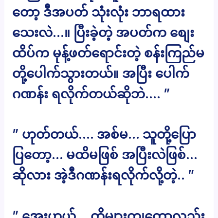
တော့ ဒီအပတ် သုံးလုံး ဘာရထား
သေးလဲ…။ ပြီးခဲ့တဲ့ အပတ်က စျေး
ထိပ်က မုန့်ဖတ်ရောင်းတဲ့ စန်းကြည်မ
တို့ပေါက်သွားတယ်။ အပြီး ပေါက်
ဂဏန်း ရလိုက်တယ်ဆိုဘဲ…. ”
” ဟုတ်တယ်…. အစ်မ… သူတို့ပြော
ပြတော့… မထိမဖြစ် အပြီးလဲဖြစ်…
ဆိုလား အဲ့ဒီဂဏန်းရလိုက်လို့တဲ့.. ”
” အေးဟယ်… တို့များကျတော့လည်း