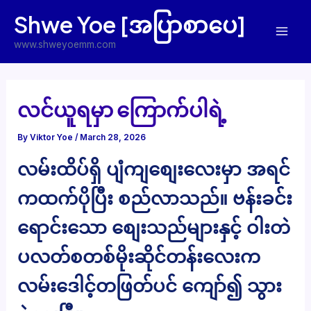
Skip
Shwe Yoe [အပြာစာပေ]
to
Mai
content
www.shweyoemm.com
Men
လင်ယူရမှာ ကြောက်ပါရဲ့
By
Viktor Yoe
/
March 28, 2026
လမ်းထိပ်ရှိ ပျံကျစျေးလေးမှာ အရင်
ကထက်ပိုပြီး စည်လာသည်။ ဗန်းခင်း
ရောင်းသော စျေးသည်များနှင့် ဝါးတဲ
ပလတ်စတစ်မိုးဆိုင်တန်းလေးက
လမ်းဒေါင့်တဖြတ်ပင် ကျော်၍ သွား