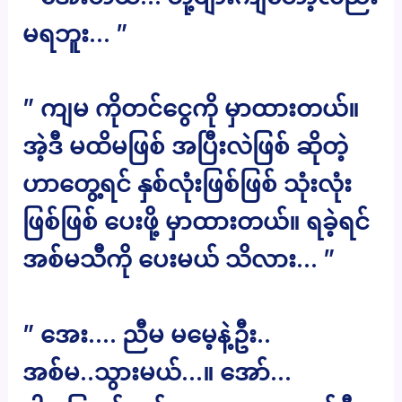
မရဘူး… ”
” ကျမ ကိုတင်ငွေကို မှာထားတယ်။
အဲ့ဒီ မထိမဖြစ် အပြီးလဲဖြစ် ဆိုတဲ့
ဟာတွေ့ရင် နှစ်လုံးဖြစ်ဖြစ် သုံးလုံး
ဖြစ်ဖြစ် ပေးဖို့ မှာထားတယ်။ ရခဲ့ရင်
အစ်မသီကို ပေးမယ် သိလား… ”
” အေး…. ညီမ မမေ့နဲ့ဦး..
အစ်မ..သွားမယ်…။ အော်…