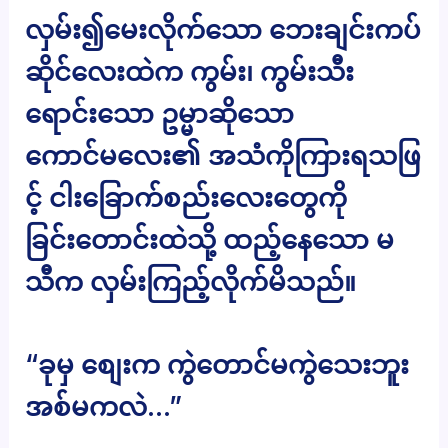
လှမ်း၍မေးလိုက်သော ဘေးချင်းကပ်
ဆိုင်လေးထဲက ကွမ်း၊ ကွမ်းသီး
ရောင်းသော ဥမ္မာဆိုသော
ကောင်မလေး၏ အသံကိုကြားရသဖြ
င့် ငါးခြောက်စည်းလေးတွေကို
ခြင်းတောင်းထဲသို့ ထည့်နေသော မ
သီက လှမ်းကြည့်လိုက်မိသည်။
“ခုမှ စျေးက ကွဲတောင်မကွဲသေးဘူး
အစ်မကလဲ…”