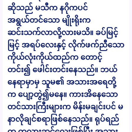
ဆိုသည် မသီက နဂိုကပင်
အရွယ်တင်သော မျိုးရိုးက
ဆင်းသက်လာလို့လားမသိ။ ခပ်မြင့်
မြင့် အရပ်လေးနှင့် လိုက်ဖက်ညီသော
ကိုယ်လုံးကိုယ်ထည်က တောင့်
တင်း၍ ဖေါင်းတင်းနေသည်။ ဘယ်
နေရာမှာမှ သူမ၏ အသားအရေတို့
က ပျော့တွဲ၍မနေ။ ကားအိနေသော
တင်သားကြီးများက မိန်းမချင်းပင် မ
နာလိုချင်စရာဖြစ်နေသည်။ ရုပ်ရည်
က ကုလားဆင်လေးဖြစ်ပြီး အသား