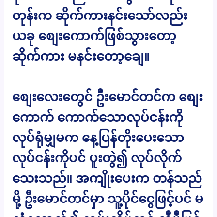
တုန်းက ဆိုက်ကားနင်းသော်လည်း
ယခု စျေးကောက်ဖြစ်သွားတော့
ဆိုက်ကား မနင်းတော့ချေ။
စျေးလေးတွေင် ဦးမောင်တင်က စျေး
ကောက် ကောက်သောလုပ်ငန်းကို
လုပ်ရုံမျှမက နေ့ပြန်တိုးပေးသော
လုပ်ငန်းကိုပင် ပူးတွဲ၍ လုပ်လိုက်
သေးသည်။ အကျိုးပေးက တန်သည်
မို့ ဦးမောင်တင်မှာ သူ့ပိုင်ငွေဖြင့်ပင် မ