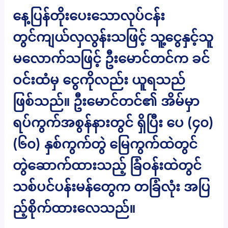
နေ့ပြန်တိုးပေးသောလုပ်ငန်း
တွင်ကျယ်လှလွန်းသဖြင့် သူ့ငွေနှင့်သူ
မလောက်သဖြင့် ဦးမောင်တင်က ခင်
ဝင်းထံမှ ငွေကိုလည်း ယူရသည်
ဖြစ်သည်။ ဦးမောင်တင်၏ အိမ်မှာ
ရပ်ကွက်အစွန်နားတွင် ရှိပြီး ပေ (၄၀)
(၆၀) နှစ်ကွက်တွဲ မြေကွက်ထဲတွင်
တွဲဆောက်ထားသည့် ခြံဝန်းထဲတွင်
သစ်ပင်ပန်းမန်တွေက တခြံလုံး အပြ
ည့်စိုက်ထားလေသည်။