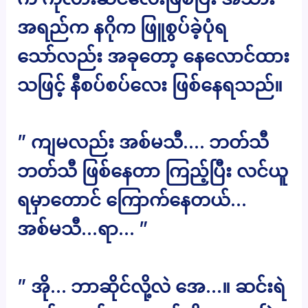
အရည်က နဂိုက ဖြူစွပ်ခဲ့ပုံရ
သော်လည်း အခုတော့ နေလောင်ထား
သဖြင့် နီစပ်စပ်လေး ဖြစ်နေရသည်။
” ကျမလည်း အစ်မသီ…. ဘတ်သီ
ဘတ်သီ ဖြစ်နေတာ ကြည့်ပြီး လင်ယူ
ရမှာတောင် ကြောက်နေတယ်…
အစ်မသီ…ရာ… ”
” အို… ဘာဆိုင်လို့လဲ အေ…။ ဆင်းရဲ