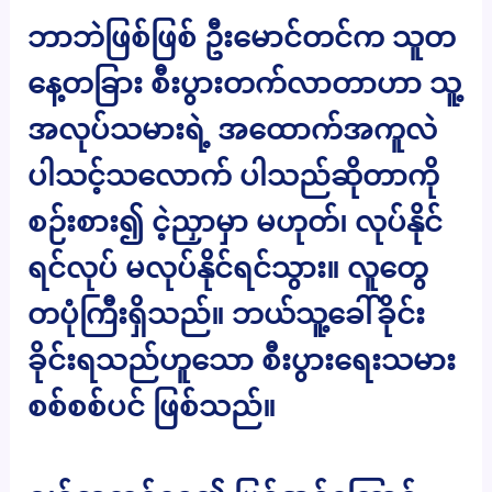
ဘာဘဲဖြစ်ဖြစ် ဦးမောင်တင်က သူတ
နေ့တခြား စီးပွားတက်လာတာဟာ သူ့
အလုပ်သမားရဲ့ အထောက်အကူလဲ
ပါသင့်သလောက် ပါသည်ဆိုတာကို
စဉ်းစား၍ ငဲ့ညှာမှာ မဟုတ်၊ လုပ်နိုင်
ရင်လုပ် မလုပ်နိုင်ရင်သွား။ လူတွေ
တပုံကြီးရှိသည်။ ဘယ်သူ့ခေါ်ခိုင်း
ခိုင်းရသည်ဟူသော စီးပွားရေးသမား
စစ်စစ်ပင် ဖြစ်သည်။