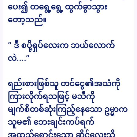
ပေး၍ တရွေ့ရွေ့ ထွက်ခွာသွား
တော့သည်။
” ဒီ စပို့ရှပ်လေးက ဘယ်လောက်
လဲ….”
ရည်းစားဖြစ်သူ တင်ငွေ၏အသံကို
ကြားလိုက်ရသဖြင့် မသီကို
မျက်စိတစ်ဆုံးကြည့်နေသော ဥမ္မာက
သူမ၏ ဘေးချင်းကပ်ရက်
အထည်ရောင်းသော ဆိုင်လေးသို့