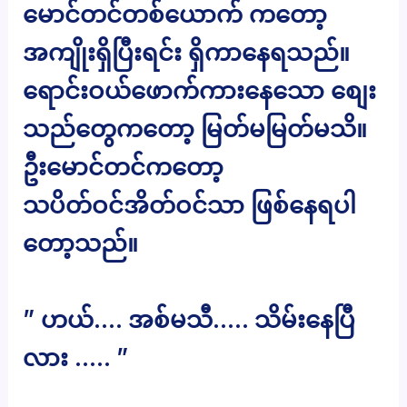
မောင်တင်တစ်ယောက် ကတော့
အကျိုးရှိပြီးရင်း ရှိကာနေရသည်။
ရောင်းဝယ်ဖောက်ကားနေသော စျေး
သည်တွေကတော့ မြတ်မမြတ်မသိ။
ဦးမောင်တင်ကတော့
သပိတ်ဝင်အိတ်ဝင်သာ ဖြစ်နေရပါ
တော့သည်။
” ဟယ်…. အစ်မသီ….. သိမ်းနေပြီ
လား ….. ”