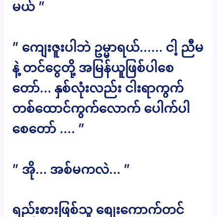
မယ် ”
” ကျေးဇူးပါဘဲ ဥမ္မာရယ်…… ငါ့ ညီမ
နဲ့ တင်ငွေတို့ အမြန်ယူဖြစ်ပါစေ
တော်… နှစ်လုံးလည်း ငါးရာကွက်
တစ်ထောင်ကွက်လောက် ပေါက်ပါ
စေတော် …. ”
” အို… အစ်မကလဲ… ”
ရည်းစားဖြစ်သူ စျေးကောက်တင်