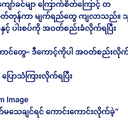
ော်ခင်မျာ ကြောက်စိတ်ကြောင့် တ
်တုန်ကာ မျက်ရည်တွေ ကျလာသည်။ 
နှင့် ပါးစပ်ကို အဝတ်စည်းခံလိုက်ရပြီး
ာင်တွေ– ဒီကောင့်ကိုပါ အဝတ်စည်းလိုက
ပြောသံကြားလိုက်ရပြီး
m Image
သေချင်ရင် ကောင်းကောင်းလိုက်ခဲ့”