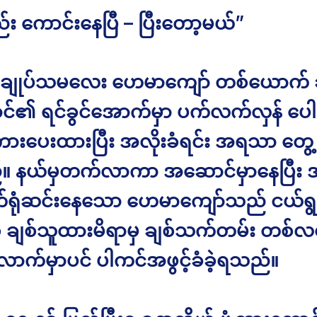
်း ကောင်းနေပြီ – ပြီးတော့မယ်”
ျုပ်သမလေး ဟေမာကျော် တစ်ယောက် ခ
ာင်၏ ရင်ခွင်အောက်မှာ ပက်လက်လှန် ပေါင
ံးကားပေးထားပြီး အလိုးခံရင်း အရသာ တွေ့
။ နယ်မှတက်လာကာ အဆောင်မှာနေပြီး
က်ရုံဆင်းနေသော ဟေမာကျော်သည် ငယ်ရွယ
ျစ်သူထားမိရာမှ ချစ်သက်တမ်း တစ်လ
ောက်မှာပင် ပါကင်အဖွင့်ခံခဲ့ရသည်။