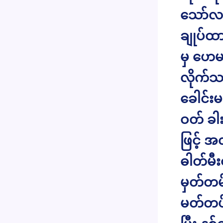
သော်လည
ချုပ်ထာ
မှ ဟေမ
လိုက်သ
ခေါင်း
ဝတ် ခါ
ဖြင့် အ
ဓါတ်မီ
မှတ်တမ
မတ်တပ်