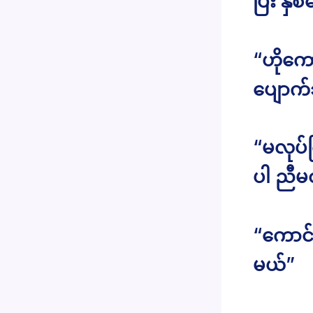
ပြီး န
“ဟိုကော
ပျောက်
“မလုပ်က
ပါ ညီမတ
“ကောင်
မယ်”