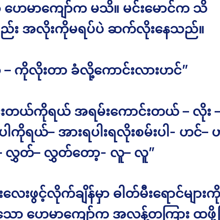
 ဟေမာကျော်က မသိ။ မင်းမောင်က သိ
်း အလိုးကိုမရပ်ပဲ ဆက်လိုးနေသည်။
– ကိုလိုးတာ ခံလို့ကောင်းလားဟင်”
းတယ်ကိုရယ် အရမ်းကောင်းတယ် – လိုး 
းပါကိုရယ်– အားရပါးရလိုးစမ်းပါ- ဟင်– 
ု– လွှတ်– လွှတ်တော့- လူ– လူ”
းလေးဖွင့်လိုက်ချိန်မှာ ဓါတ်မီးရောင်များကို
သော ဟေမာကျော်က အလန့်တကြား ထဖို့ပ