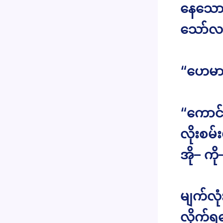
နေသော
သော်လည
“ဟေမာ 
“ကောင်
လိုးစမ်
အို– ကိ
မျက်လုံ
လိုက်ရ