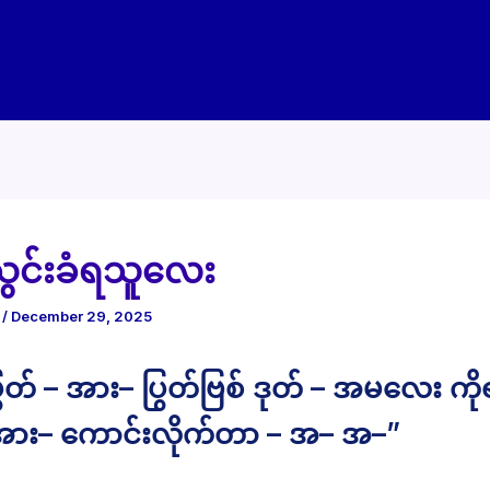
းသွင်းခံရသူလေး
e
/
December 29, 2025
ြွတ် – အား– ပြွတ်ဗြစ် ဒုတ် – အမလေး ကို
 အား– ကောင်းလိုက်တာ – အ– အ–”