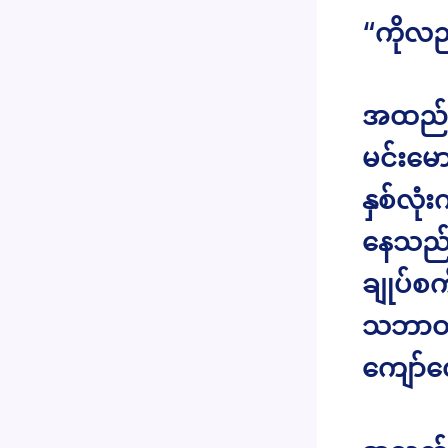
“ကိုလည
အထည်ခ
မင်းမေ
နှစ်လု
နေသည်
ချုပ်စ
သဘာဝ ခ
ကျော်လ