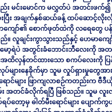
်း မင်းမောင်က မလွှတ်ပဲ အတင်းဖက်၍
းပြီး အချက်နှစ်ဆယ်ခန့် ထပ်ဆောင့်လိုးလိ
ာကျော်၏ စောက်ဖုတ်ထဲကို လရေတွေ ပန
ည်။ လူချင်းကွာသွားသည်နှင့် ဟေမာကျေ
မမော့ရဲပဲ အတွင်းခံဘောင်းဘီလေးကို အတင
းအထိလှန်တင်ထားသော စကပ်လေးကို ပြန်ဆွ
လုပ်များနေခိုက်မှာ သူမ လှုပ်ရှားမှုတွေအ
းရောင်များ ဖြာကျလာစဉ်ကတည်းက ဗီဒီယိ
်း အတင်ခံလိုက်ရပြီ ဖြစ်သည်။ သူမ လူး
ရပ်တော့မှ ဓါတ်မီးရောင်များ ပျောက်ကွ