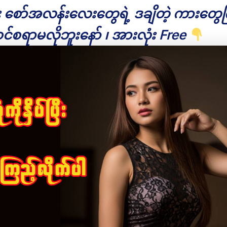
ိုး စော်အလန်းလေးတွေရဲ့ ဒချိတဲ့ ကားတွေကြ
င်စရာမလိုဘူးနော် ၊ အားလုံး Free