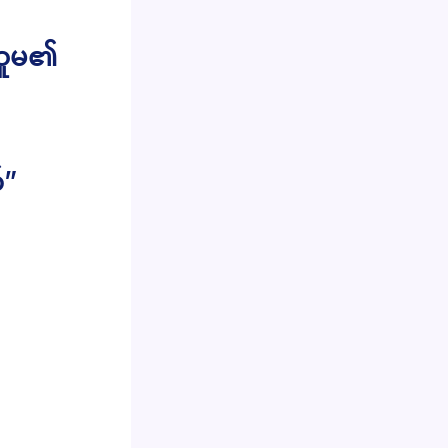
သူမ၏
်”