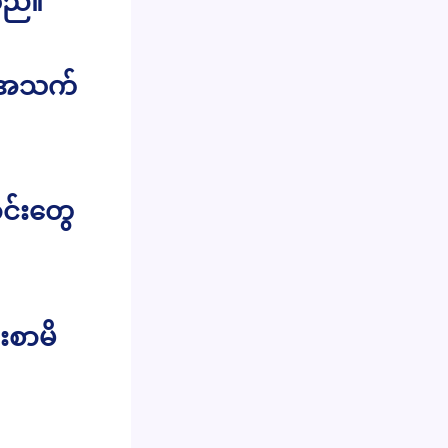
သည်။
ံး အသက်
ာင်းတွေ
းစာမိ