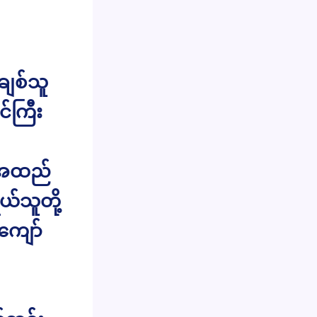
ျစ်သူ
်ကြီး
 အထည်
်သူတို့
ကျော်