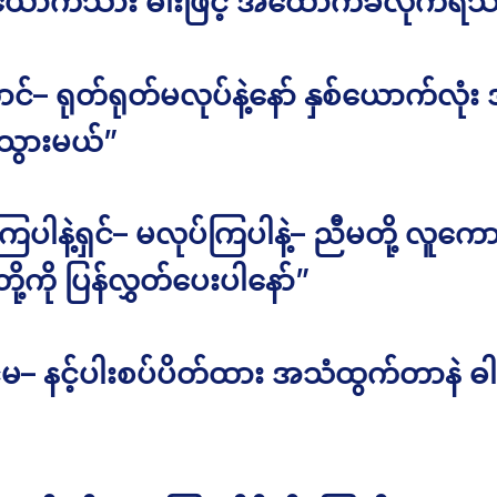
ှစ်ယောက်သား ဓါးဖြင့် အထောက်ခံလိုက်ရ
င်– ရုတ်ရုတ်မလုပ်နဲ့နော် နှစ်ယောက်လု
သွားမယ်”
ြပါနဲ့ရှင်– မလုပ်ကြပါနဲ့– ညီမတို့ လူကေ
ို့ကို ပြန်လွှတ်ပေးပါနော်”
မ– နင့်ပါးစပ်ပိတ်ထား အသံထွက်တာနဲ ဓါ