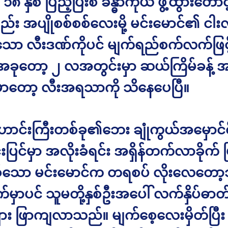
 နှစ် ပြည့်ပြီးစ ခန္ဓာကိုယ် ဖွံ့ထွားတောင
်း အပျိုစစ်စစ်လေးမို့ မင်းမောင်၏ င
ိသော လီးဒဏ်ကိုပင် မျက်ရည်စက်လက်ဖြင့် 
ခုတော့ ၂ လအတွင်းမှာ ဆယ်ကြိမ်ခန့် အလ
န်မှာတော့ လီးအရသာကို သိနေပေပြီ။
ဟောင်းကြီးတစ်ခု၏ဘေး ချုံကွယ်အမှောင်
းပြင်မှာ အလိုးခံရင်း အရှိန်တက်လာခိုက် 
ဖြစ်သော မင်းမောင်က တရစပ် လိုးလေတော
က်မှာပင် သူမတို့နှစ်ဦးအပေါ် လက်နှိပ်ဓာတ်
ျား ဖြာကျလာသည်။ မျက်စေ့လေးမှိတ်ပြီး 