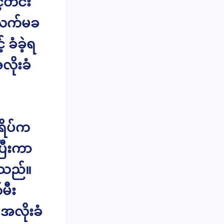
့်တင်း
ါးလက်မခ
ခံခဲ့ရ
ိုးခံ
ရိပ်က
ပြီးကာ
့သည်။
မီး
အလိုးခံ