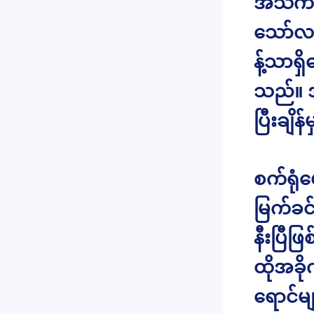
အသက် ၁၈
သော်လည
န့်သာရှ
သည်။ အ
ပြီးချိ
စက်ရုံ
မြက်ခင်
နီးပြီ
ထိုအခို
ရောင်မ