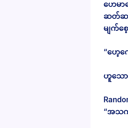
ဟေမာကျ
ဆတ်ဆတ
မျက်စေ့
“ဟေ့ကေ
ဟူသော 
Rando
“အသက်မ