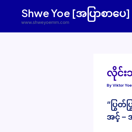
Skip
Shwe Yoe [အပြာစာပေ]
to
content
www.shweyoemm.com
လိုင်
By
Viktor Yo
“ပြွတ်ပ
အင့် –