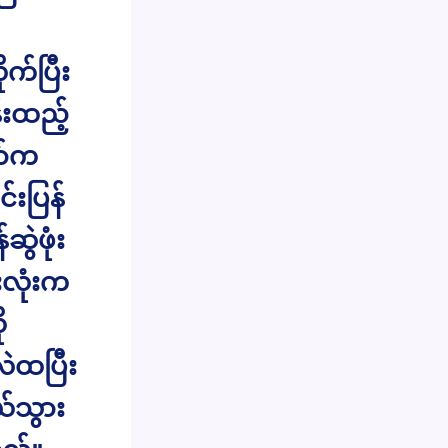
ုက်ပြီး
်းထည့်
ာ်က
်းပြန်
ဲဖုံး
ားလုံးက
ု
လဲထပြီး
ယ်သွား