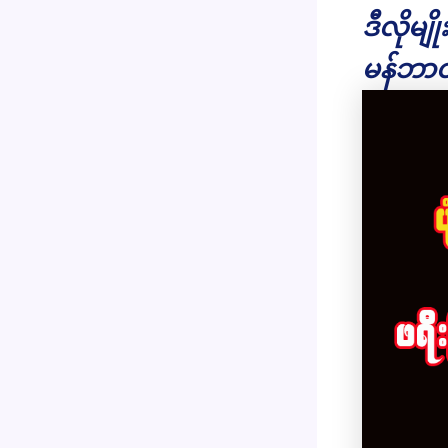
ဒီလိုမျ
မန်ဘာဝ