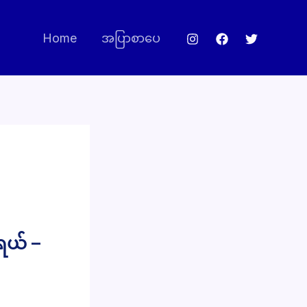
Home
အပြာစာပေ
ရယ် –