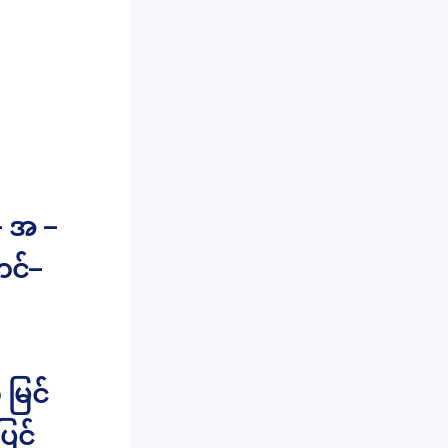
– အ –
ဟင်–
 မြင်
ြင်