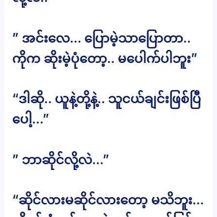
” အင်းလေ… ပြောမဲ့သာပြောတာ..
ကိုက ဆိုးမဲ့ပုံတော့.. မပေါက်ပါဘူး”
“ဒါဆို.. ယူနဲ့တို့နဲ့.. သူငယ်ချင်းဖြစ်ပြီ
ပေါ့…”
” ဘာဆိုင်လို့လဲ…”
“ဆိုင်လားမဆိုင်လားတော့ မသိဘူး…