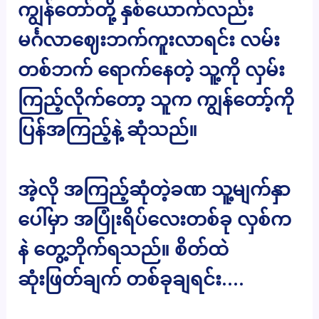
ကျွန်တော်တို့ နှစ်ယောက်လည်း
မင်္ဂလာဈေးဘက်ကူးလာရင်း လမ်း
တစ်ဘက် ရောက်နေတဲ့ သူ့ကို လှမ်း
ကြည့်လိုက်တော့ သူက ကျွန်တော့်ကို
ပြန်အကြည့်နဲ့ ဆုံသည်။
အဲ့လို အကြည့်ဆုံတဲ့ခဏ သူ့မျက်နှာ
ပေါ်မှာ အပြုံးရိပ်လေးတစ်ခု လှစ်က
နဲ တွေ့ဘိုက်ရသည်။ စိတ်ထဲ
ဆုံးဖြတ်ချက် တစ်ခုချရင်း….