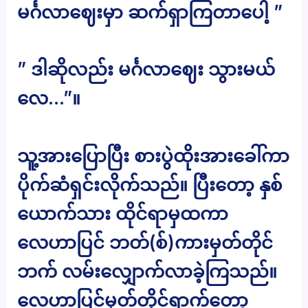
မင်္ဂလာဈေးမှာ ဆက်ရှာကြတာပေါ့ ”
” ဒါဆိုလည်း မင်္ဂလာဈေး သွားမယ်
လေ…”။
သူ့အားပြောပြီး စားပွဲထိုးအားခေါ်ကာ
ပိုက်ဆံရှင်းလိုက်သည်။ ပြီးတော့ နှစ်
ယောက်သား ထိုင်ရာမှထကာ
လေဟာပြင် ဘတ်(စ်)ကားမှတ်တိုင်
ဘက် လမ်းလျှောက်လာခဲ့ကြသည်။
လေဟာပြင်မှတ်တိုင်ရာက်တော့