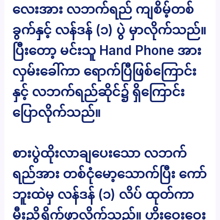
လေးအား လဘက်ရည် ကျစိမ့်တစ်
ခွက်နှင့် လန်ဒန် (၁) ပွဲ မှာလိုက်သည်။
ပြီးတော့ မင်းသူ Hand Phone အား
လှမ်းခေါ်ကာ ရောက်ပြီဖြစ်ကြောင်း
နှင့် လဘက်ရည်ဆိုင်၌ ရှိကြောင်း
ပြောလိုက်သည်။
စားပွဲထိုးလာချပေးသော လဘက်
ရည်အား တစ်ငုံမော့သောက်ပြီး ကော်
ဘူးထဲမှ လန်ဒန် (၁) လိပ် ထုတ်ကာ
မီးညှိရှိုက်ဖွာလိုက်သည်။ ဟိုးဝေးဝေး