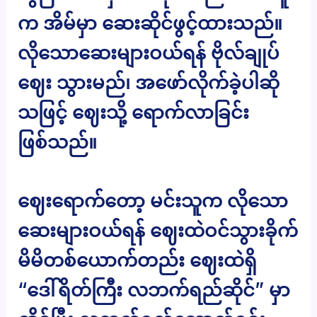
က အိမ်မှာ ဆေးဆိုင်ဖွင့်ထားသည်။
လိုသောဆေးများဝယ်ရန် ဗိုလ်ချုပ်
ဈေး သွားမည်၊ အဖော်လိုက်ခဲ့ပါဆို
သဖြင့် ဈေးသို့ ရောက်လာခြင်း
ဖြစ်သည်။
ဈေးရောက်တော့ မင်းသူက လိုသော
ဆေးများဝယ်ရန် ဈေးထဲဝင်သွားခိုက်
မိမိတစ်ယောက်တည်း ဈေးထဲရှိ
“ဒေါ်ရိတ်ကြီး လဘက်ရည်ဆိုင်” မှာ