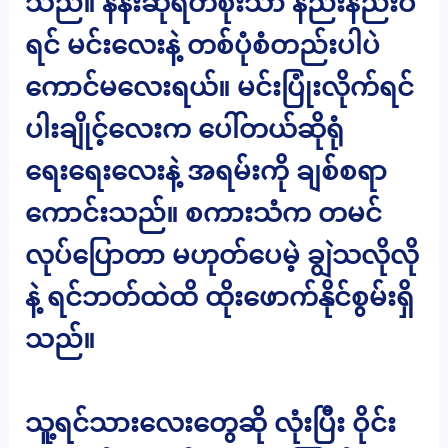
သည်။ နန်းဆုရတီစိုးသာ နည်းနည်းဝ
ရင် မင်းလေးနဲ့ တစ်ပုံစံတည်းပါပဲ
ကောင်မလေးရယ်။ မင်းပြုံးလိုက်ရင်
ပါးချိုင့်လေးက ပေါ်တယ်ဆိုရုံ
ရေးရေးလေးနဲ့ အရမ်းကို ချစ်စရာ
ကောင်းသည်။ စကားသံက တမင်
လုပ်ပြောတာ မဟုတ်ပေမဲ့ ချွဲသလိုလို
နဲ့ ရင်ဘတ်ထဲထိ ထိုးဖောက်နိုင်စွမ်းရှိ
သည်။
သူ့ရင်သားလေးတွေဆို လုံးပြီး ဝိုင်း