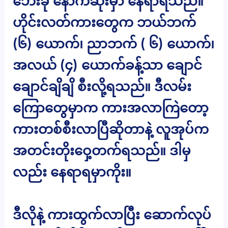
ဘေးခုံ နောက်ဆုံးမှာ နေရာရသည်။
ဟိုင်းလတ်ကားတွေက ဘယ်ဘက်
(၆) ယောက်၊ ညာဘက် ( ၆) ယောက်၊
အလယ် (၄) ယောက်ခန့်သာ ချောင်
ချောင်ချိချိ စီးလို့ရသည်။ ဒီလမ်း
ကြောတွေမှာက ကားအလာကြဲတော့
ကားတစ်စီးလာပြီဆိုတာနဲ့ လူအုပ်က
အတင်းတိုးဝှေ့တက်ရသည်။ ဒါမှ
လည်း နေရာရမှာကိုး။
ဒီလိုနဲ့ ကားထွက်လာပြီး ဆောက်လုပ်