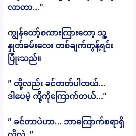
လာတာ…”
ကျွန်တော့်စကားကြားတော့ သူ့
နှုတ်ခမ်းလေး တစ်ချက်တွန့်ရင်း
ပြုံးသည်။
” တို့လည်း ခင်တတ်ပါတယ်…
ဒါပေမဲ့ ကို့ကိုကြောက်တယ်…”
” ခင်တာပဲဟာ… ဘာကြောက်စရာရှိ
လို့လဲ..”