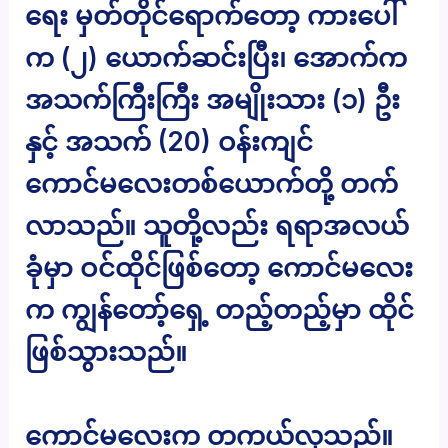
ရေး မှတ်တိုင်ရောက်တော့ ကားပေါ်
က (၂) ယောက်ဆင်းပြီး၊ အောက်က
အသက်ကြီးကြီး အမျိုးသား (၁) ဦး
နှင့် အသက် (20) ဝန်းကျင်
ကောင်မလေးတစ်ယောက်တို့ တက်
လာသည်။ သူတို့လည်း ရရာအလယ်
ခုံမှာ ဝင်ထိုင်ဖြစ်တော့ ကောင်မလေး
က ကျွန်တော့်ရှေ့ တည့်တည့်မှာ ထိုင်
ဖြစ်သွားသည်။
ကောင်မလေးက တကယ်လှသည်။