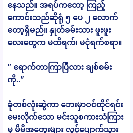
နေသည်။ အရပ်ကတော့ ကြည့်
ကောင်းသည်ဆိုရုံ ၅ ပေ ၂ လောက်
တော့ရှိမည်။ နှုတ်ခမ်းသား ဖူးဖူး
လေးတွေက မထိရက်၊ မငုံရက်စရာ။
” ရောက်တာကြာပြီလား ချစ်စမ်း
ကို..”
ခုံတစ်လုံးဆွဲကာ ဘေးမှာဝင်ထိုင်ရင်း
မေးလိုက်သော မင်းသူစကားသံကြား
မှ မိမိအတွေးများ လွင့်ပျောက်သွား