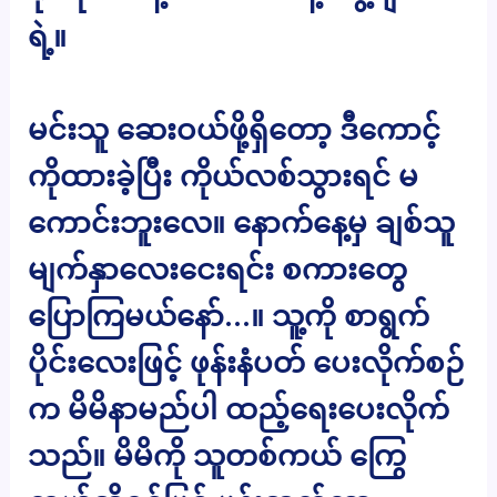
ရဲ့။
မင်းသူ ဆေးဝယ်ဖို့ရှိတော့ ဒီကောင့်
ကိုထားခဲ့ပြီး ကိုယ်လစ်သွားရင် မ
ကောင်းဘူးလေ။ နောက်နေ့မှ ချစ်သူ
မျက်နှာလေးငေးရင်း စကားတွေ
ပြောကြမယ်နော်…။ သူ့ကို စာရွက်
ပိုင်းလေးဖြင့် ဖုန်းနံပတ် ပေးလိုက်စဉ်
က မိမိနာမည်ပါ ထည့်ရေးပေးလိုက်
သည်။ မိမိကို သူတစ်ကယ် ကြွေ