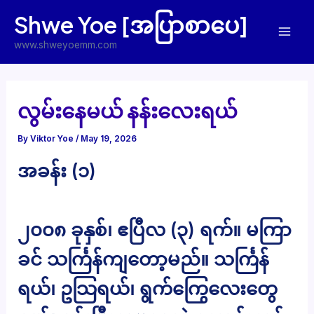
Skip
Shwe Yoe [အပြာစာပေ]
to
Mai
content
www.shweyoemm.com
Men
လွမ်းနေမယ် နန်းလေးရယ်
By
Viktor Yoe
/
May 19, 2026
အခန်း (၁)
၂၀၀၈ ခုနှစ်၊ ဧပြီလ (၃) ရက်။ မကြာ
ခင် သင်္ကြန်ကျတော့မည်။ သင်္ကြန်
ရယ်၊ ဥသြရယ်၊ ရွက်ကြွေလေးတွေ