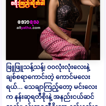
ဖြူဖြူသန့်သန့်၊ ၀၀လုံးလုံးလေးနဲ့
ချစ်စရာကောင်းတဲ့ ကောင်မလေး
ရယ်… သေချာကြည့်တော့ မင်းလေး
က နန်းဆုရတီစိုးနဲ့ အနည်းငယ်ဆင်