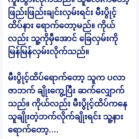
ဖြည်းဖြည်းချင်းလှမ်းရင်း မီးပွိုင့်
ထိပ်နား ရောက်တော့မည်။ ကိုယ်
လည်း သူ့ကိုမှီအောင် ခြေလှမ်းကို
မြန်မြန်လှမ်းလိုက်သည်။
မီးပွိုင့်ထိပ်ရောက်တော့ သူက ပလာ
ဇာဘက် ချိုးကွေ့ပြီး ဆက်လျှောက်
သည်။ ကိုယ်လည်း မီးပွိုင့်ထိပ်ကနေ
သူချိုးတဲ့ဘက်လိုက်ချိုးရင်း သူ့နား
ရောက်တော့….