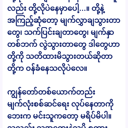
လည်း တို့လိုပဲနေမှာပေါ့…။ တို့နဲ့
အကြည့်ဆုံတော့ မျက်လွှာချသွားတာ
တွေ၊ သက်ပြင်းချတာတွေ၊ မျက်နှာ
တစ်ဘက် လွဲသွားတာတွေ ဒါတွေဟာ
တို့ကို သတိထားမိသွားတယ်ဆိုတာ
တို့က ဝန်ခံနေသလိုပဲလေ။
ကျွန်တော်တစ်ယောက်တည်း
မျက်လုံးစစ်ဆင်ရေး လုပ်နေတာကို
ဘေးက မင်းသူကတော့ မရိပ်မိပါ။
သူလည်း သူ့အတွေးနဲ့သူမို့ စကား