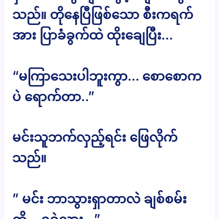
သည်။ တိုနေပြီဖြစ်သော စီးကရက်
အား ပြာခံခွက်ထဲ ထိုးချေပြီး…
“မကြာသေးပါဘူးကွာ… စောစောက
ပဲ ရောက်တာ..”
မင်းသူဘက်လှည့်ရင်း ဖြေလိုက်
သည်။
” မင်း ဘာသွားရှာတာလဲ ချစ်စမ်း