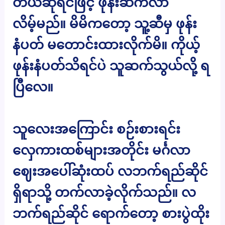
တယ်ဆိုရင်ဖြင့် ဖုန်းဆက်လာ
လိမ့်မည်။ မိမိကတော့ သူ့ဆီမှ ဖုန်း
နံပတ် မတောင်းထားလိုက်မိ။ ကိုယ့်
ဖုန်းနံပတ်သိရင်ပဲ သူဆက်သွယ်လို့ ရ
ပြီလေ။
သူလေးအကြောင်း စဉ်းစားရင်း
လှေကားထစ်များအတိုင်း မင်္ဂလာ
ဈေးအပေါ်ဆုံးထပ် လဘက်ရည်ဆိုင်
ရှိရာသို့ တက်လာခဲ့လိုက်သည်။ လ
ဘက်ရည်ဆိုင် ရောက်တော့ စားပွဲထိုး