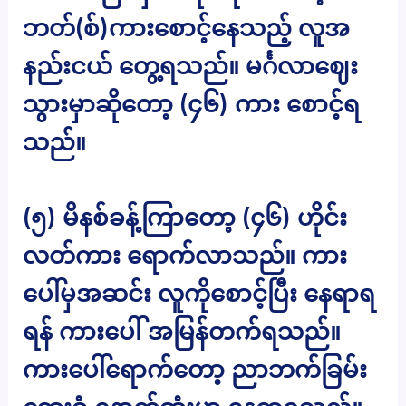
ဘတ်(စ်)ကားစောင့်နေသည့် လူအ
နည်းငယ် တွေ့ရသည်။ မင်္ဂလာဈေး
သွားမှာဆိုတော့ (၄၆) ကား စောင့်ရ
သည်။
(၅) မိနစ်ခန့်ကြာတော့ (၄၆) ဟိုင်း
လတ်ကား ရောက်လာသည်။ ကား
ပေါ်မှအဆင်း လူကိုစောင့်ပြီး နေရာရ
ရန် ကားပေါ် အမြန်တက်ရသည်။
ကားပေါ်ရောက်တော့ ညာဘက်ခြမ်း