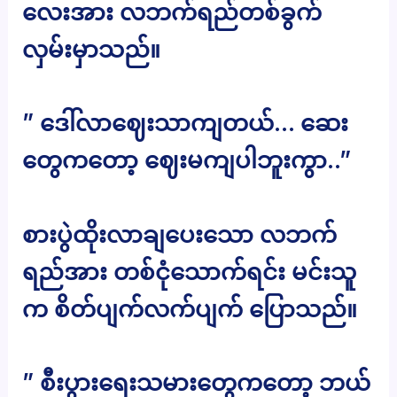
လေးအား လဘက်ရည်တစ်ခွက်
လှမ်းမှာသည်။
” ဒေါ်လာဈေးသာကျတယ်… ဆေး
တွေကတော့ ဈေးမကျပါဘူးကွာ..”
စားပွဲထိုးလာချပေးသော လဘက်
ရည်အား တစ်ငုံသောက်ရင်း မင်းသူ
က စိတ်ပျက်လက်ပျက် ပြောသည်။
” စီးပွားရေးသမားတွေကတော့ ဘယ်