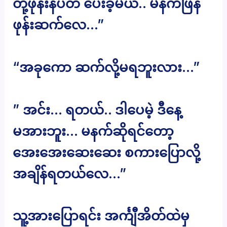
တို့ဖုန်းနံပတ် ပေးခဲ့မယ်.. မနက်ဖြန်
ဖုန်းဆက်လေ…”
“အခုကော ဆက်လို့မရဘူးလား…”
” အင်း… ရတယ်.. ဒါပေမဲ့ ဒီနေ့
မအားဘူး… မနက်ဆိုရင်တော့
အေးအေးဆေးဆေး စကားပြောလို့
အချိန်ရတယ်လေ…”
သူ့အားပြောရင်း အင်္ကျီအိတ်ထဲမှ