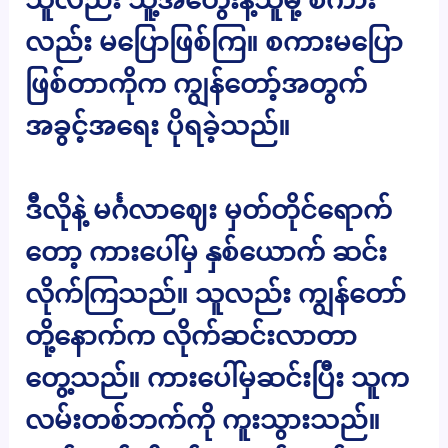
လည်း မပြောဖြစ်ကြ။ စကားမပြော
ဖြစ်တာကိုက ကျွန်တော့်အတွက်
အခွင့်အရေး ပိုရခဲ့သည်။
ဒီလိုနဲ့ မင်္ဂလာဈေး မှတ်တိုင်ရောက်
တော့ ကားပေါ်မှ နှစ်ယောက် ဆင်း
လိုက်ကြသည်။ သူလည်း ကျွန်တော်
တို့နောက်က လိုက်ဆင်းလာတာ
တွေ့သည်။ ကားပေါ်မှဆင်းပြီး သူက
လမ်းတစ်ဘက်ကို ကူးသွားသည်။