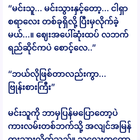
“မင်းသူ… မင်းသွားနှင့်တော့… ငါရှာ
စရာလေး တစ်ခုရှိလို့ ပြီးမှလိုက်ခဲ့
မယ်…။ ဈေးအပေါ်ဆုံးထပ် လဘက်
ရည်ဆိုင်ကပဲ စောင့်လေ..”
“ဘယ်လိုဖြစ်တာလည်းကွာ…
ဗြုန်းစားကြီး”
မင်းသူကို ဘာမှပြန်မပြောတော့ပဲ
ကားလမ်းတစ်ဘက်သို့ အလျင်အမြန်
ကူးသွားလိုက်သည်။ သူလေးကတော့