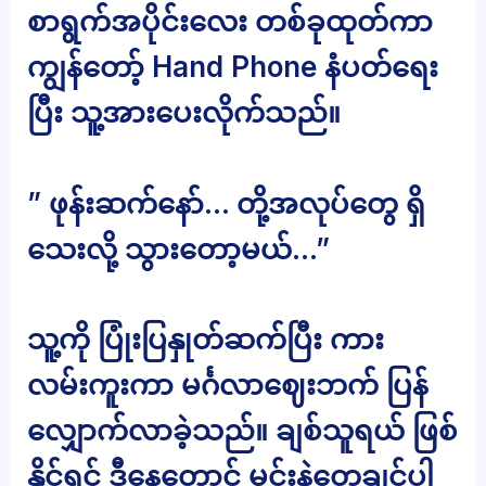
စာရွက်အပိုင်းလေး တစ်ခုထုတ်ကာ
ကျွန်တော့် Hand Phone နံပတ်ရေး
ပြီး သူ့အားပေးလိုက်သည်။
” ဖုန်းဆက်နော်… တို့အလုပ်တွေ ရှိ
သေးလို့ သွားတော့မယ်…”
သူ့ကို ပြုံးပြနှုတ်ဆက်ပြီး ကား
လမ်းကူးကာ မင်္ဂလာဈေးဘက် ပြန်
လျှောက်လာခဲ့သည်။ ချစ်သူရယ် ဖြစ်
နိုင်ရင် ဒီနေ့တောင် မင်းနဲ့တွေ့ချင်ပါ