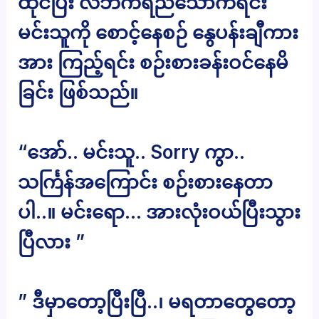
ထိုင်ပြီး လဘက်ရည်သောက်ရင်း
မင်းသူကို စောင့်နေစဉ် နွေပန်းချီကား
အား ကြည့်ရင်း စဉ်းစားခန်းဝင်နေမိ
ခြင်း ဖြစ်သည်။
“အော်.. မင်းသူ.. Sorry ကွာ..
သင်္ကြန်အကြောင်း စဉ်းစားနေတာ
ပါ..။ မင်းရော… အားလုံးဝယ်ပြီးသွား
ပြီလား ”
” ဒီမှာတော့ပြီးပြီ..၊ မရတာတွေတော့