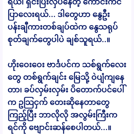
ရယ်၊ ရှင်းပြီးလှပနေတဲ့ ကောင်းကင်
ပြာလေးရယ်… ဒါတွေဟာ နွေဦး
ပန်းချီကားတစ်ချပ်ထဲက နွေသရုပ်
စုတ်ချက်တွေပါပဲ ချစ်သူရယ်..။
ဟိုးဝေးဝေး ဗာင်္ဒပင်က သစ်ရွက်လေး
တွေ တစ်ရွက်ချင်း မြေသို့ ဝဲပျံကျနေ
တာ၊ ခပ်လှမ်းလှမ်း ပိတောက်ပင်ပေါ်
က ဥသြငှက် တေးဆိုနေတာတွေ
ကြည့်ပြီး ဘာလိုလို အလွမ်းကြီးက
ရင်ကို ဗျောင်းဆန်စေပါတယ်…။