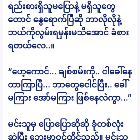
ရည်းစားရှိသူမပြောနဲ့ မရှိသူတွေ
တောင် နွေရောက်ပြီဆို ဘာလိုလိုနဲ့
ဘယ်ကိုလွမ်းရမှန်းမသိအောင် ခံစား
ရတယ်လေ..။
“ဟေ့ကောင်… ချစ်စမ်းကို.. ငါခေါ်နေ
တာကြာပြီ… ဘာတွေငေါင်ပြီး.. ခေါ်
မကြား အော်မကြား ဖြစ်နေလဲကွာ…”
မင်းသူမှ ပြောပြောဆိုဆို ခုံတစ်လုံး
ဆွဲပြီး ဘေးမှာဝင်ထိုင်သည်။ မင်းသူ