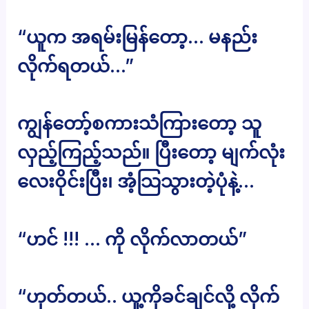
“ယူက အရမ်းမြန်တော့… မနည်း
လိုက်ရတယ်…”
ကျွန်တော့်စကားသံကြားတော့ သူ
လှည့်ကြည့်သည်။ ပြီးတော့ မျက်လုံး
လေးဝိုင်းပြီး၊ အံ့သြသွားတဲ့ပုံနဲ့…
“ဟင် !!! … ကို လိုက်လာတယ်”
“ဟုတ်တယ်.. ယူ့ကိုခင်ချင်လို့ လိုက်