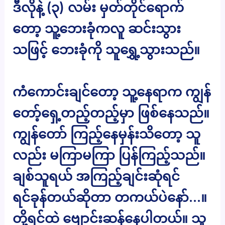
ဒီလိုနဲ့ (၃) လမ်း မှတ်တိုင်ရောက်
တော့ သူ့ဘေးခုံကလူ ဆင်းသွား
သဖြင့် ဘေးခုံကို သူရွှေ့သွားသည်။
ကံကောင်းချင်တော့ သူ့နေရာက ကျွန်
တော့်ရှေ့တည့်တည့်မှာ ဖြစ်နေသည်။
ကျွန်တော် ကြည့်နေမှန်းသိတော့ သူ
လည်း မကြာမကြာ ပြန်ကြည့်သည်။
ချစ်သူရယ် အကြည့်ချင်းဆုံရင်
ရင်ခုန်တယ်ဆိုတာ တကယ်ပဲနော်…။
တို့ရင်ထဲ ဗျောင်းဆန်နေပါတယ်။ သူ