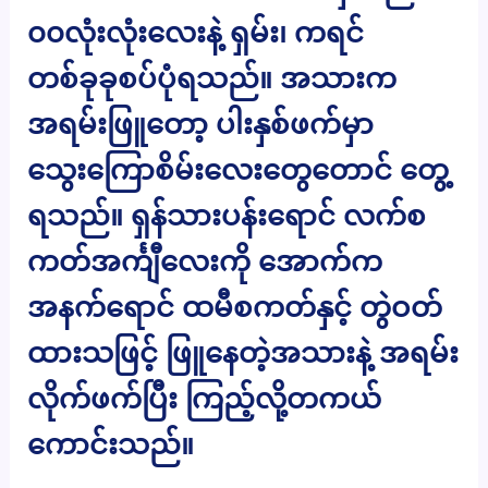
၀၀လုံးလုံးလေးနဲ့ ရှမ်း၊ ကရင်
တစ်ခုခုစပ်ပုံရသည်။ အသားက
အရမ်းဖြူတော့ ပါးနှစ်ဖက်မှာ
သွေးကြောစိမ်းလေးတွေတောင် တွေ့
ရသည်။ ရှန်သားပန်းရောင် လက်စ
ကတ်အင်္ကျီလေးကို အောက်က
အနက်ရောင် ထမီစကတ်နှင့် တွဲဝတ်
ထားသဖြင့် ဖြူနေတဲ့အသားနဲ့ အရမ်း
လိုက်ဖက်ပြီး ကြည့်လို့တကယ်
ကောင်းသည်။