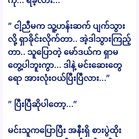
ကို… ရခဲ့လား…”
” ငါ့ညီမက သူ့ဟန်းဆက် ပျက်သွား
လို့ ရှာခိုင်းလိုက်တာ.. အဲ့ဒါသွားကြည့်
တာ.. သူပြောတဲ့ မော်ဒယ်က ရှာမ
တွေ့ပါဘူးကွာ… ဒါနဲ့ မင်းဆေးတွေ
ရော အားလုံးဝယ်ပြီးပြီလား…”
” ပြီးပြီဆိုပါတော့…”
မင်းသူကပြောပြီး အနီးရှိ စားပွဲထိုး