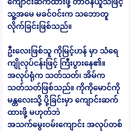
ကျောင်းဆက်ထားဖို့ တာဝန်ယူသဖြင့်
သူ့အမေ မခင်ဝင်းက သဘောတူ
လိုက်ခြင်းဖြစ်သည်။
ဦးလေးဖြစ်သူ ကိုမြင့်ဟန် မှာ သံရေ
ကျိုလုပ်ငန်းဖြင့် ကြီးပွားနေ၏။
အလုပ်ရုံက သတ်သတ်၊ အိမ်က
သတ်သတ်ဖြစ်သည်။ ကိုကိုမောင်ကို
မန္တလေးသို့ ပို့ခြင်းမှာ ကျောင်းဆက်
ထားဖို့ မဟုတ်ဘဲ
အသက်မွေးဝမ်းကျောင်း အလုပ်တစ်