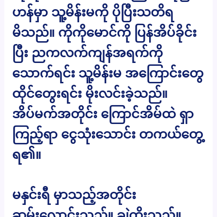
ဟန်မှာ သူ့မိန်းမကို ပိုပြီးသတိရ
မိသည်။ ကိုကိုမောင်ကို ပြန်အိပ်ခိုင်း
ပြီး ညကလက်ကျန်အရက်ကို
သောက်ရင်း သူ့မိန်းမ အကြောင်းတွေ
ထိုင်တွေးရင်း မိုးလင်းခဲ့သည်။
အိပ်မက်အတိုင်း ကြောင်အိမ်ထဲ ရှာ
ကြည့်ရာ ငွေသုံးသောင်း တကယ်တွေ့
ရ၏။
မနှင်းရီ မှာသည့်အတိုင်း
ဆွမ်းလောင်းသည်။ ချဲထိုးသည်။