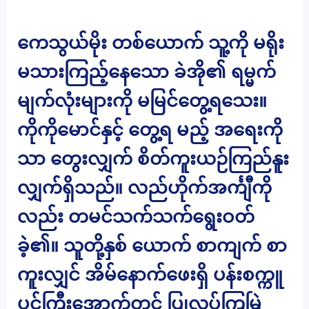
ကေသွယ်မိုး တစ်ယောက် သူ့ကို မရိုး
မသားကြည့်နေသော ခဲအို၏ ရမ္မက်
မျက်လုံးများကို မမြင်တွေ့ရသေး။
ကိုကိုမောင်နှင့် တွေ့ရ မည့် အရေးကို
သာ တွေးလျှက် စိတ်ကူးယဉ်ကြည်နူး
လျှက်ရှိသည်။ လည်ဟိုက်အင်္ကျီကို
လည်း တမင်သက်သက်ရွေးဝတ်
ခဲ့၏။ သူတို့နှစ် ယောက် စာကျက် စာ
ကူးလျှင် အိမ်နောက်ဖေးရှိ ပန်းစက္ကူ
ပင်ကြီးအောက်တွင် ပြုလုပ်ကြမြဲ