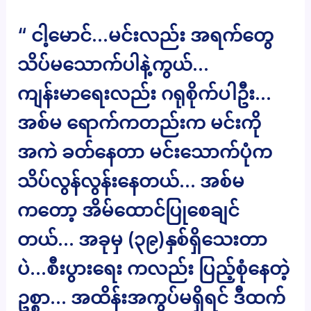
“ ငါ့မောင်…မင်းလည်း အရက်တွေ
သိပ်မသောက်ပါနဲ့ကွယ်…
ကျန်းမာရေးလည်း ဂရုစိုက်ပါဦး…
အစ်မ ရောက်ကတည်းက မင်းကို
အကဲ ခတ်နေတာ မင်းသောက်ပုံက
သိပ်လွန်လွန်းနေတယ်… အစ်မ
ကတော့ အိမ်ထောင်ပြုစေချင်
တယ်… အခုမှ (၃၉)နှစ်ရှိသေးတာ
ပဲ…စီးပွားရေး ကလည်း ပြည့်စုံနေတဲ့
ဥစ္စာ… အထိန်းအကွပ်မရှိရင် ဒီထက်