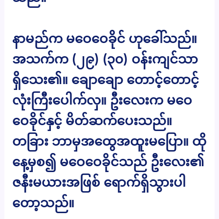
နာမည်က မဝေဝေခိုင် ဟုခေါ်သည်။
အသက်က (၂၉) (၃၀) ဝန်းကျင်သာ
ရှိသေး၏။ ချောချော တောင့်တောင့်
လုံးကြီးပေါက်လှ။ ဦးလေးက မဝေ
ဝေခိုင်နှင့် မိတ်ဆက်ပေးသည်။
တခြား ဘာမှအထွေအထူးမပြော။ ထို
နေ့မှစ၍ မဝေဝေခိုင်သည် ဦးလေး၏
ဇနီးမယားအဖြစ် ရောက်ရှိသွားပါ
တော့သည်။