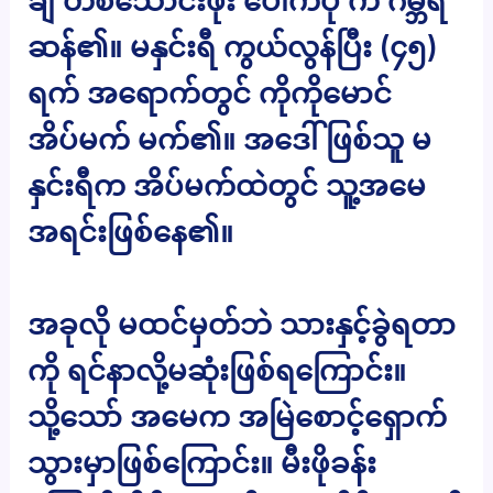
ချဲ တစ်သောင်းဖိုး ပေါက်ပုံ က ဂမ္ဘီရ
ဆန်၏။ မနှင်းရီ ကွယ်လွန်ပြီး (၄၅)
ရက် အရောက်တွင် ကိုကိုမောင်
အိပ်မက် မက်၏။ အဒေါ်ဖြစ်သူ မ
နှင်းရီက အိပ်မက်ထဲတွင် သူ့အမေ
အရင်းဖြစ်နေ၏။
အခုလို မထင်မှတ်ဘဲ သားနှင့်ခွဲရတာ
ကို ရင်နာလို့မဆုံးဖြစ်ရကြောင်း။
သို့သော် အမေက အမြဲစောင့်ရှောက်
သွားမှာဖြစ်ကြောင်း။ မီးဖိုခန်း