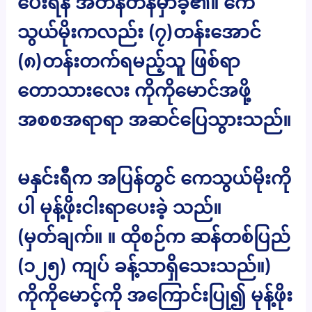
ပေးရန် အတန်တန်မှာခဲ့၏။ ကေ
သွယ်မိုးကလည်း (၇)တန်းအောင်
(၈)တန်းတက်ရမည့်သူ ဖြစ်ရာ
တောသားလေး ကိုကိုမောင်အဖို့
အစစအရာရာ အဆင်ပြေသွားသည်။
မနှင်းရီက အပြန်တွင် ကေသွယ်မိုးကို
ပါ မုန့်ဖိုးငါးရာပေးခဲ့ သည်။
(မှတ်ချက်။ ။ ထိုစဉ်က ဆန်တစ်ပြည်
(၁၂၅) ကျပ် ခန့်သာရှိသေးသည်။)
ကိုကိုမောင့်ကို အကြောင်းပြု၍ မုန့်ဖိုး