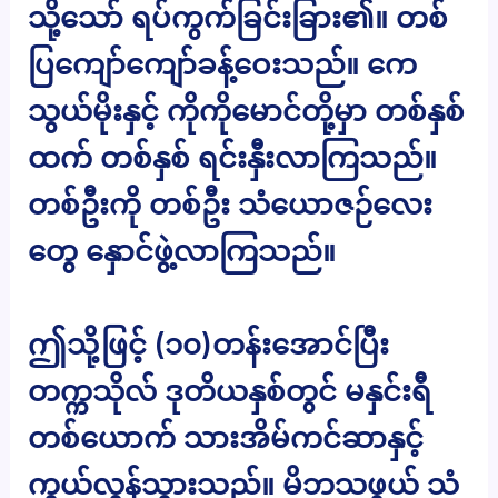
သို့သော် ရပ်ကွက်ခြင်းခြား၏။ တစ်
ပြကျော်ကျော်ခန့်ဝေးသည်။ ကေ
သွယ်မိုးနှင့် ကိုကိုမောင်တို့မှာ တစ်နှစ်
ထက် တစ်နှစ် ရင်းနှီးလာကြသည်။
တစ်ဦးကို တစ်ဦး သံယောဇဉ်လေး
တွေ နှောင်ဖွဲ့လာကြသည်။
ဤသို့ဖြင့် (၁၀)တန်းအောင်ပြီး
တက္ကသိုလ် ဒုတိယနှစ်တွင် မနှင်းရီ
တစ်ယောက် သားအိမ်ကင်ဆာနှင့်
ကွယ်လွန်သွားသည်။ မိဘသဖွယ် သံ