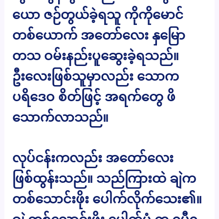
ယော ဇဉ်တွယ်ခဲ့ရသူ ကိုကိုမောင်
တစ်ယောက် အတော်လေး နှမြော
တသ ဝမ်းနည်းပူဆွေးခဲ့ရသည်။
ဦးလေးဖြစ်သူမှာလည်း သောက
ပရိဒေဝ စိတ်ဖြင့် အရက်တွေ ဖိ
သောက်လာသည်။
လုပ်ငန်းကလည်း အတော်လေး
ဖြစ်ထွန်းသည်။ သည်ကြားထဲ ချဲက
တစ်သောင်းဖိုး ပေါက်လိုက်သေး၏။