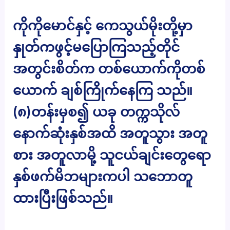
ကိုကိုမောင်နှင့် ကေသွယ်မိုးတို့မှာ
နှုတ်ကဖွင့်မပြောကြသည့်တိုင်
အတွင်းစိတ်က တစ်ယောက်ကိုတစ်
ယောက် ချစ်ကြိုက်နေကြ သည်။
(၈)တန်းမှစ၍ ယခု တက္ကသိုလ်
နောက်ဆုံးနှစ်အထိ အတူသွား အတူ
စား အတူလာမို့ သူငယ်ချင်းတွေရော
နှစ်ဖက်မိဘများကပါ သဘောတူ
ထားပြီးဖြစ်သည်။