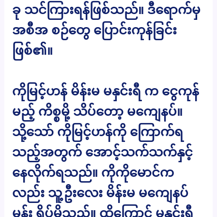
ခု သင်ကြားရန်ဖြစ်သည်။ ဒီရောက်မှ
အစီအ စဉ်တွေ ပြောင်းကုန်ခြင်း
ဖြစ်၏။
ကိုမြင့်ဟန် မိန်းမ မနှင်းရီ က ငွေကုန်
မည့် ကိစ္စမို့ သိပ်တော့ မကျေနပ်။
သို့သော် ကိုမြင့်ဟန်ကို ကြောက်ရ
သည့်အတွက် အောင့်သက်သက်နှင့်
နေလိုက်ရသည်။ ကိုကိုမောင်က
လည်း သူ့ဦးလေး မိန်းမ မကျေနပ်
မှန်း ရိပ်မိသည်။ ထို့ကြောင့် မနှင်းရီ