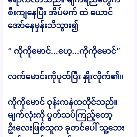
စီးကျနေပြီး အိပ်မက် ထဲ ယောင်
အော်နေမှန်းသိသွား၍
“ ကိုကိုမောင်…ဟေ့…ကိုကိုမောင်”
လက်မောင်းကိုပုတ်ပြီး နှိုးလိုက်၏။
ကိုကိုမောင် ဝုန်းကနဲထထိုင်သည်။
မျက်လုံးကို ပွတ်သပ်ကြည့်တော့
ဦးလေးဖြစ်သူက ခုတင်ပေါ် သူ့ဘေး