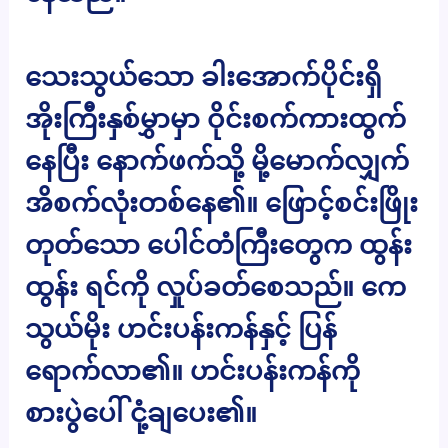
သေးသွယ်သော ခါးအောက်ပိုင်းရှိ
အိုးကြီးနှစ်မွှာမှာ ဝိုင်းစက်ကားထွက်
နေပြီး နောက်ဖက်သို့ မို့မောက်လျှက်
အိစက်လုံးတစ်နေ၏။ ဖြောင့်စင်းဖြိုး
တုတ်သော ပေါင်တံကြီးတွေက ထွန်း
ထွန်း ရင်ကို လှုပ်ခတ်စေသည်။ ကေ
သွယ်မိုး ဟင်းပန်းကန်နှင့် ပြန်
ရောက်လာ၏။ ဟင်းပန်းကန်ကို
စားပွဲပေါ် ငုံ့ချပေး၏။