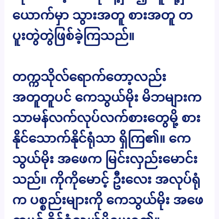
ယောက်မှာ သွားအတူ စားအတူ တ
ပူးတွဲတွဲဖြစ်ခဲ့ကြသည်။
တက္ကသိုလ်ရောက်တော့လည်း
အတူတူပင် ကေသွယ်မိုး မိဘများက
သာမန်လက်လုပ်လက်စားတွေမို့ စား
နိုင်သောက်နိုင်ရုံသာ ရှိကြ၏။ ကေ
သွယ်မိုး အဖေက မြင်းလှည်းမောင်း
သည်။ ကိုကိုမောင့် ဦးလေး အလုပ်ရုံ
က ပစ္စည်းများကို ကေသွယ်မိုး အဖေ