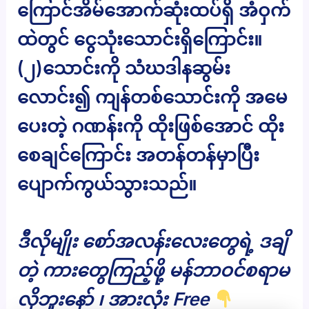
ကြောင်အိမ်အောက်ဆုံးထပ်ရှိ အံဝှက်
ထဲတွင် ငွေသုံးသောင်းရှိကြောင်း။
(၂)သောင်းကို သံဃဒါနဆွမ်း
လောင်း၍ ကျန်တစ်သောင်းကို အမေ
ပေးတဲ့ ဂဏန်းကို ထိုးဖြစ်အောင် ထိုး
စေချင်ကြောင်း အတန်တန်မှာပြီး
ပျောက်ကွယ်သွားသည်။
ဒီလိုမျိုး စော်အလန်းလေးတွေရဲ့ ဒချိ
တဲ့ ကားတွေကြည့်ဖို့ မန်ဘာဝင်စရာမ
လိုဘူးနော် ၊ အားလုံး Free