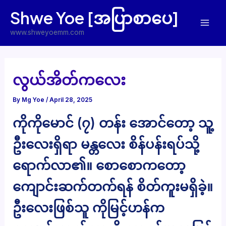
Skip
Shwe Yoe [အပြာစာပေ]
to
Mai
content
www.shweyoemm.com
Men
လွယ်အိတ်ကလေး
By
Mg Yoe
/
April 28, 2025
ကိုကိုမောင် (၇) တန်း အောင်တော့ သူ့
ဦးလေးရှိရာ မန္တလေး စိန်ပန်းရပ်သို့
ရောက်လာ၏။ စောစောကတော့
ကျောင်းဆက်တက်ရန် စိတ်ကူးမရှိခဲ့။
ဦးလေးဖြစ်သူ ကိုမြင့်ဟန်က