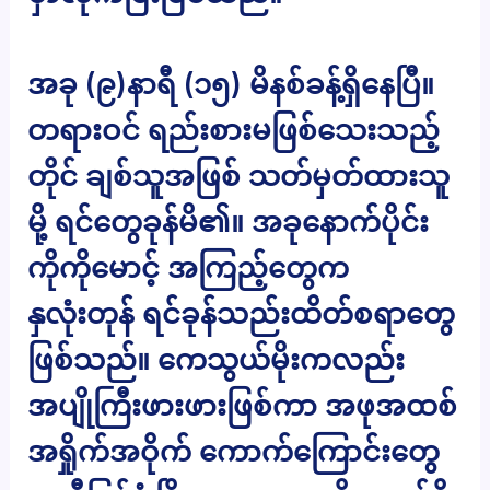
အခု (၉)နာရီ (၁၅) မိနစ်ခန့်ရှိနေပြီ။
တရားဝင် ရည်းစားမဖြစ်သေးသည့်
တိုင် ချစ်သူအဖြစ် သတ်မှတ်ထားသူ
မို့ ရင်တွေခုန်မိ၏။ အခုနောက်ပိုင်း
ကိုကိုမောင့် အကြည့်တွေက
နှလုံးတုန် ရင်ခုန်သည်းထိတ်စရာတွေ
ဖြစ်သည်။ ကေသွယ်မိုးကလည်း
အပျိုကြီးဖားဖားဖြစ်ကာ အဖုအထစ်
အရှိုက်အဝိုက် ကောက်ကြောင်းတွေ