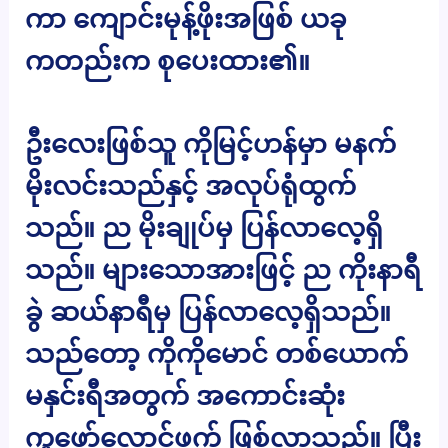
ကာ ကျောင်းမုန့်ဖိုးအဖြစ် ယခု
ကတည်းက စုပေးထား၏။
ဦးလေးဖြစ်သူ ကိုမြင့်ဟန်မှာ မနက်
မိုးလင်းသည်နှင့် အလုပ်ရုံထွက်
သည်။ ည မိုးချုပ်မှ ပြန်လာလေ့ရှိ
သည်။ များသောအားဖြင့် ည ကိုးနာရီ
ခွဲ ဆယ်နာရီမှ ပြန်လာလေ့ရှိသည်။
သည်တော့ ကိုကိုမောင် တစ်ယောက်
မနှင်းရီအတွက် အကောင်းဆုံး
ကူဖော်လောင်ဖက် ဖြစ်လာသည်။ ပြီး