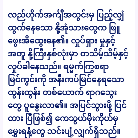
လည်ဟိုက်အင်္ကျီအတွင်းမှ ပြည့်လျှံ
ထွက်နေသော နို့အုံသားတွေက ဖြူ
ဖွေးအိထွေးနေ၏။ လှုပ်ရှား မှုနှင့်
အတူ နို့ကြီးနှစ်လုံးမှာ တသိမ့်သိမ့်နှင့်
လှုပ်ခါနေသည်။ ရမ္မက်ကြွစရာ
မြင်ကွင်းကို အနီးကပ်မြင်နေရသော
ထွန်းထွန်း တစ်ယောက် ရာဂသွေး
တွေ ပူနွေးလာ၏။ အပြင်သွားဖို့ ပြင်
ထား ပြီဖြစ်၍ ကေသွယ်မိုးကိုယ်မှ
မွှေးရနံ့တွေ သင်းပျံ့လျှက်ရှိသည်။