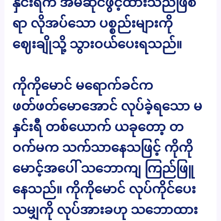
နှင်းရီက အိမ်ဆိုင်ဖွင့်ထားသည်ဖြစ်
ရာ လိုအပ်သော ပစ္စည်းများကို
ဈေးချိုသို့ သွားဝယ်ပေးရသည်။
ကိုကိုမောင် မရောက်ခင်က
ဖတ်ဖတ်မောအောင် လုပ်ခဲ့ရသော မ
နှင်းရီ တစ်ယောက် ယခုတော့ တ
ဝက်မက သက်သာနေသဖြင့် ကိုကို
မောင့်အပေါ် သဘောကျ ကြည်ဖြူ
နေသည်။ ကိုကိုမောင် လုပ်ကိုင်ပေး
သမျှကို လုပ်အားခဟု သဘောထား