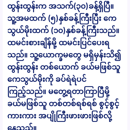
ထွန်းထွန်းက အသက်(၃၀)ခန့်ရှိပြီ။
သူ့အမထက် (၅)နှစ်ခန့်ကြီးပြီး ကေ
သွယ်မိုးထက် (၁၀)နှစ်ခန့်ကြီးသည်။
ထမင်းစားချိန်မို့ ထမင်းပြင်ပေးရ
သည်။ သူ့ယောက္ခမတွေ မရှိမှန်းသိ၍
ထွန်းထွန်း တစ်ယောက် ခယ်မဖြစ်သူ
ကေသွယ်မိုးကို ခပ်ရဲရဲပင်
ကြည့်သည်။ မတွေ့ရတာကြာပြီမို့
ခယ်မဖြစ်သူ တစ်တစ်ရစ်ရစ် စွင့်စွင့်
ကားကား အပျိုကြီးဖားဖားဖြစ်လို့
နေသည်။