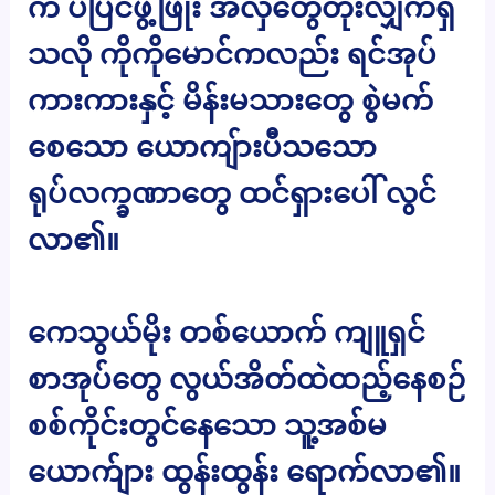
က ပီပြင်ဖွံ့ဖြိုး အလှတွေတိုးလျှက်ရှိ
သလို ကိုကိုမောင်ကလည်း ရင်အုပ်
ကားကားနှင့် မိန်းမသားတွေ စွဲမက်
စေသော ယောကျ်ားပီသသော
ရုပ်လက္ခဏာတွေ ထင်ရှားပေါ် လွင်
လာ၏။
ကေသွယ်မိုး တစ်ယောက် ကျူရှင်
စာအုပ်တွေ လွယ်အိတ်ထဲထည့်နေစဉ်
စစ်ကိုင်းတွင်နေသော သူ့အစ်မ
ယောက်ျား ထွန်းထွန်း ရောက်လာ၏။