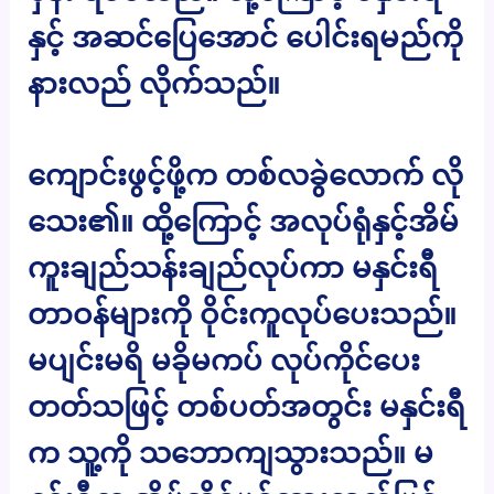
နှင့် အဆင်ပြေအောင် ပေါင်းရမည်ကို
နားလည် လိုက်သည်။
ကျောင်းဖွင့်ဖို့က တစ်လခွဲလောက် လို
သေး၏။ ထို့ကြောင့် အလုပ်ရုံနှင့်အိမ်
ကူးချည်သန်းချည်လုပ်ကာ မနှင်းရီ
တာဝန်များကို ဝိုင်းကူလုပ်ပေးသည်။
မပျင်းမရိ မခိုမကပ် လုပ်ကိုင်ပေး
တတ်သဖြင့် တစ်ပတ်အတွင်း မနှင်းရီ
က သူ့ကို သဘောကျသွားသည်။ မ