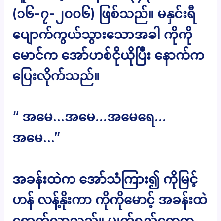
(၁၆-၇-၂၀၀၆) ဖြစ်သည်။ မနှင်းရီ
ပျောက်ကွယ်သွားသောအခါ ကိုကို
မောင်က အော်ဟစ်ငိုယိုပြီး နောက်က
ပြေးလိုက်သည်။
“ အမေ…အမေ…အမေရေ…
အမေ…”
အခန်းထဲက အော်သံကြား၍ ကိုမြင့်
ဟန် လန့်နိုးကာ ကိုကိုမောင့် အခန်းထဲ
ရောက်လာသည်။ မျက်ရည်တွေက