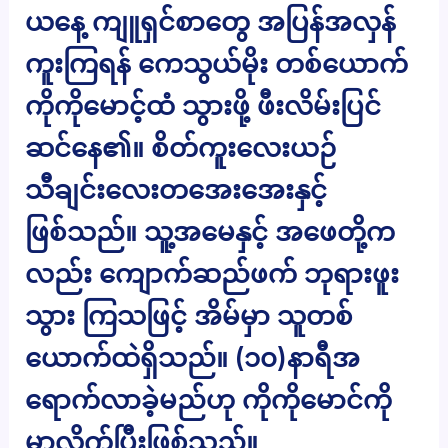
ယနေ့ ကျူရှင်စာတွေ အပြန်အလှန်
ကူးကြရန် ကေသွယ်မိုး တစ်ယောက်
ကိုကိုမောင့်ထံ သွားဖို့ ဖီးလိမ်းပြင်
ဆင်နေ၏။ စိတ်ကူးလေးယဉ်
သီချင်းလေးတအေးအေးနှင့်
ဖြစ်သည်။ သူ့အမေနှင့် အဖေတို့က
လည်း ကျောက်ဆည်ဖက် ဘုရားဖူး
သွား ကြသဖြင့် အိမ်မှာ သူတစ်
ယောက်ထဲရှိသည်။ (၁၀)နာရီအ
ရောက်လာခဲ့မည်ဟု ကိုကိုမောင်ကို
မှာလိုက်ပြီးဖြစ်သည်။