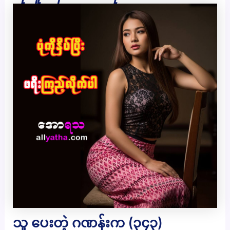
သူ ပေးတဲ့ ဂဏန်းက (၃၄၃)