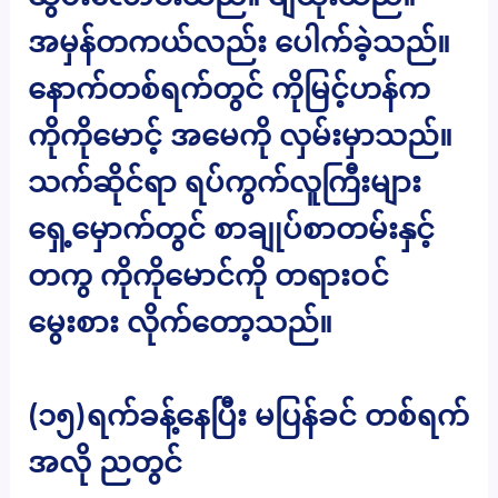
အမှန်တကယ်လည်း ပေါက်ခဲ့သည်။
နောက်တစ်ရက်တွင် ကိုမြင့်ဟန်က
ကိုကိုမောင့် အမေကို လှမ်းမှာသည်။
သက်ဆိုင်ရာ ရပ်ကွက်လူကြီးများ
ရှေ့မှောက်တွင် စာချုပ်စာတမ်းနှင့်
တကွ ကိုကိုမောင်ကို တရားဝင်
မွေးစား လိုက်တော့သည်။
(၁၅)ရက်ခန့်နေပြီး မပြန်ခင် တစ်ရက်
အလို ညတွင်