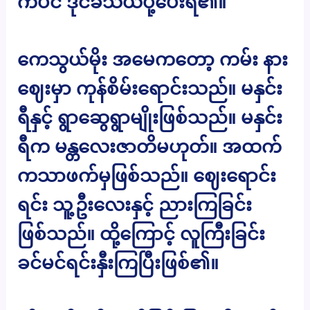
ကပင် ဒိုင်ခံသယ်ပို့ပေးရ၏။
ကေသွယ်မိုး အမေကတော့ ကမ်း နား
ဈေးမှာ ကုန်စိမ်းရောင်းသည်။ မနှင်း
ရီနှင့် ရွာဆွေရွာမျိုးဖြစ်သည်။ မနှင်း
ရီက မန္တလေးဇာတိမဟုတ်။ အထက်
ကသာဖက်မှဖြစ်သည်။ ဈေးရောင်း
ရင်း သူ့ဦးလေးနှင့် ညားကြခြင်း
ဖြစ်သည်။ ထို့ကြောင့် လူကြီးခြင်း
ခင်မင်ရင်းနှီးကြပြီးဖြစ်၏။