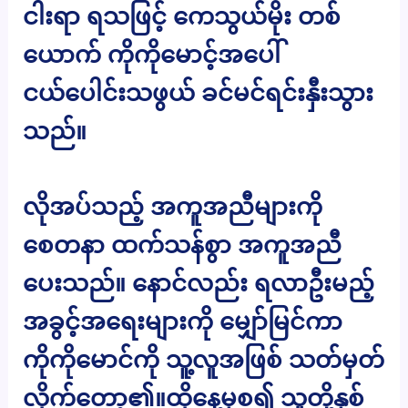
ငါးရာ ရသဖြင့် ကေသွယ်မိုး တစ်
ယောက် ကိုကိုမောင့်အပေါ်
ငယ်ပေါင်းသဖွယ် ခင်မင်ရင်းနှီးသွား
သည်။
လိုအပ်သည့် အကူအညီများကို
စေတနာ ထက်သန်စွာ အကူအညီ
ပေးသည်။ နောင်လည်း ရလာဦးမည့်
အခွင့်အရေးများကို မျှော်မြင်ကာ
ကိုကိုမောင်ကို သူ့လူအဖြစ် သတ်မှတ်
လိုက်တော့၏။ထိုနေ့မှစ၍ သူတို့နှစ်