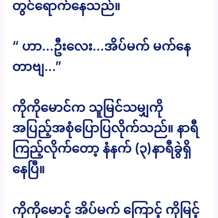
တွင်ရောက်နေသည်။
“ ဟာ…ဦးလေး…အိပ်မက် မက်နေ
တာဗျ…”
ကိုကိုမောင်က သူမြင်သမျှကို
အပြည့်အစုံပြောပြလိုက်သည်။ နာရီ
ကြည့်လိုက်တော့ နံနက် (၃)နာရီခွဲရှိ
နေပြီ။
ကိုကိုမောင့် အိပ်မက် ကြောင့် ကိုမြင့်