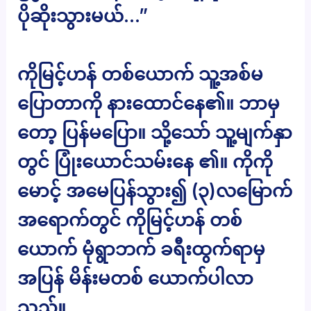
ပိုဆိုးသွားမယ်…”
ကိုမြင့်ဟန် တစ်ယောက် သူ့အစ်မ
ပြောတာကို နားထောင်နေ၏။ ဘာမှ
တော့ ပြန်မပြော။ သို့သော် သူ့မျက်နှာ
တွင် ပြုံးယောင်သမ်းနေ ၏။ ကိုကို
မောင့် အမေပြန်သွား၍ (၃)လမြောက်
အရောက်တွင် ကိုမြင့်ဟန် တစ်
ယောက် မုံရွာဘက် ခရီးထွက်ရာမှ
အပြန် မိန်းမတစ် ယောက်ပါလာ
သည်။