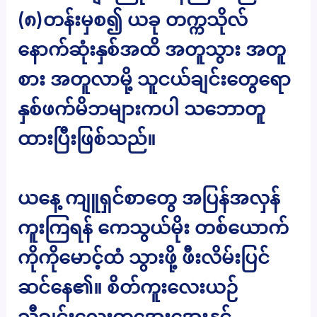
(၈)တန်းမှစ၍ ယခု တက္ကသိုလ်
နောက်ဆုံးနှစ်အထိ အတူသွား အတူ
စား အတူလာမို့ သူငယ်ချင်းတွေရော
နှစ်ဖက်မိဘများကပါ သဘောတူ
ထားပြီးဖြစ်သည်။
ယနေ့ ကျူရှင်စာတွေ အပြန်အလှန်
ကူးကြရန် ကေသွယ်မိုး တစ်ယောက်
ကိုကိုမောင့်ထံ သွားဖို့ ဖီးလိမ်းပြင်
ဆင်နေ၏။ စိတ်ကူးလေးယဉ်
သီချင်းလေးတအေးအေးနှင့်