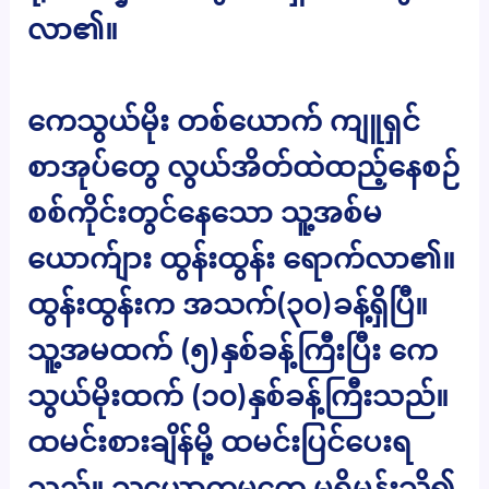
လာ၏။
ကေသွယ်မိုး တစ်ယောက် ကျူရှင်
စာအုပ်တွေ လွယ်အိတ်ထဲထည့်နေစဉ်
စစ်ကိုင်းတွင်နေသော သူ့အစ်မ
ယောက်ျား ထွန်းထွန်း ရောက်လာ၏။
ထွန်းထွန်းက အသက်(၃၀)ခန့်ရှိပြီ။
သူ့အမထက် (၅)နှစ်ခန့်ကြီးပြီး ကေ
သွယ်မိုးထက် (၁၀)နှစ်ခန့်ကြီးသည်။
ထမင်းစားချိန်မို့ ထမင်းပြင်ပေးရ
သည်။ သူ့ယောက္ခမတွေ မရှိမှန်းသိ၍