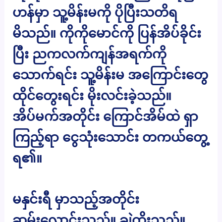
ဟန်မှာ သူ့မိန်းမကို ပိုပြီးသတိရ
မိသည်။ ကိုကိုမောင်ကို ပြန်အိပ်ခိုင်း
ပြီး ညကလက်ကျန်အရက်ကို
သောက်ရင်း သူ့မိန်းမ အကြောင်းတွေ
ထိုင်တွေးရင်း မိုးလင်းခဲ့သည်။
အိပ်မက်အတိုင်း ကြောင်အိမ်ထဲ ရှာ
ကြည့်ရာ ငွေသုံးသောင်း တကယ်တွေ့
ရ၏။
မနှင်းရီ မှာသည့်အတိုင်း
ဆွမ်းလောင်းသည်။ ချဲထိုးသည်။