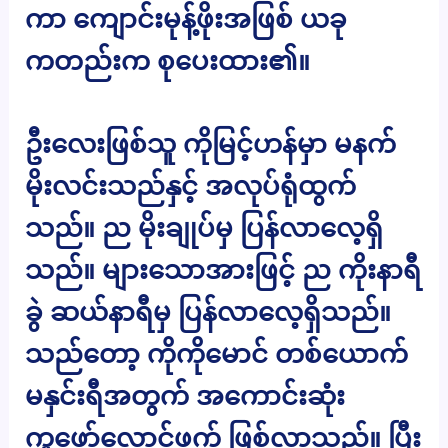
ကာ ကျောင်းမုန့်ဖိုးအဖြစ် ယခု
ကတည်းက စုပေးထား၏။
ဦးလေးဖြစ်သူ ကိုမြင့်ဟန်မှာ မနက်
မိုးလင်းသည်နှင့် အလုပ်ရုံထွက်
သည်။ ည မိုးချုပ်မှ ပြန်လာလေ့ရှိ
သည်။ များသောအားဖြင့် ည ကိုးနာရီ
ခွဲ ဆယ်နာရီမှ ပြန်လာလေ့ရှိသည်။
သည်တော့ ကိုကိုမောင် တစ်ယောက်
မနှင်းရီအတွက် အကောင်းဆုံး
ကူဖော်လောင်ဖက် ဖြစ်လာသည်။ ပြီး