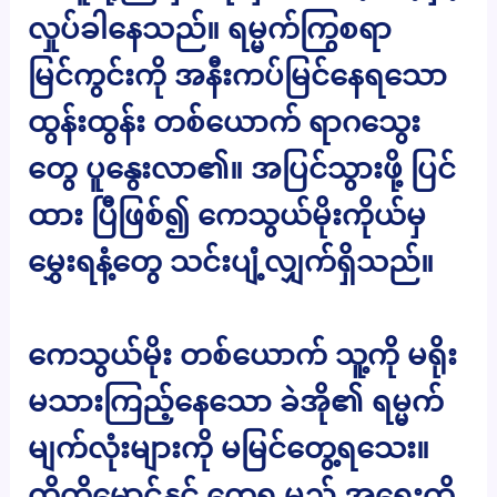
လှုပ်ခါနေသည်။ ရမ္မက်ကြွစရာ
မြင်ကွင်းကို အနီးကပ်မြင်နေရသော
ထွန်းထွန်း တစ်ယောက် ရာဂသွေး
တွေ ပူနွေးလာ၏။ အပြင်သွားဖို့ ပြင်
ထား ပြီဖြစ်၍ ကေသွယ်မိုးကိုယ်မှ
မွှေးရနံ့တွေ သင်းပျံ့လျှက်ရှိသည်။
ကေသွယ်မိုး တစ်ယောက် သူ့ကို မရိုး
မသားကြည့်နေသော ခဲအို၏ ရမ္မက်
မျက်လုံးများကို မမြင်တွေ့ရသေး။
ကိုကိုမောင်နှင့် တွေ့ရ မည့် အရေးကို