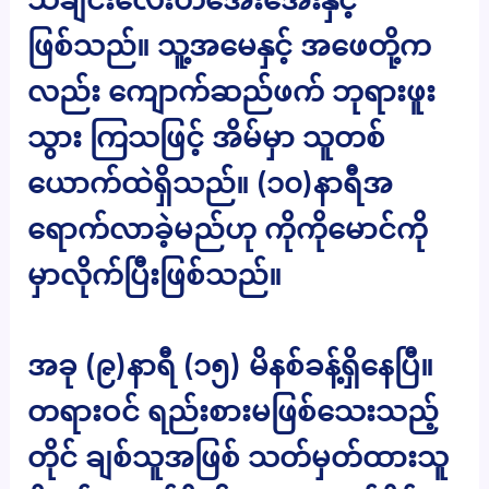
ဖြစ်သည်။ သူ့အမေနှင့် အဖေတို့က
လည်း ကျောက်ဆည်ဖက် ဘုရားဖူး
သွား ကြသဖြင့် အိမ်မှာ သူတစ်
ယောက်ထဲရှိသည်။ (၁၀)နာရီအ
ရောက်လာခဲ့မည်ဟု ကိုကိုမောင်ကို
မှာလိုက်ပြီးဖြစ်သည်။
အခု (၉)နာရီ (၁၅) မိနစ်ခန့်ရှိနေပြီ။
တရားဝင် ရည်းစားမဖြစ်သေးသည့်
တိုင် ချစ်သူအဖြစ် သတ်မှတ်ထားသူ