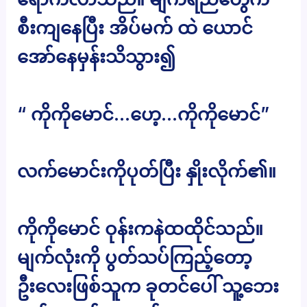
စီးကျနေပြီး အိပ်မက် ထဲ ယောင်
အော်နေမှန်းသိသွား၍
“ ကိုကိုမောင်…ဟေ့…ကိုကိုမောင်”
လက်မောင်းကိုပုတ်ပြီး နှိုးလိုက်၏။
ကိုကိုမောင် ဝုန်းကနဲထထိုင်သည်။
မျက်လုံးကို ပွတ်သပ်ကြည့်တော့
ဦးလေးဖြစ်သူက ခုတင်ပေါ် သူ့ဘေး