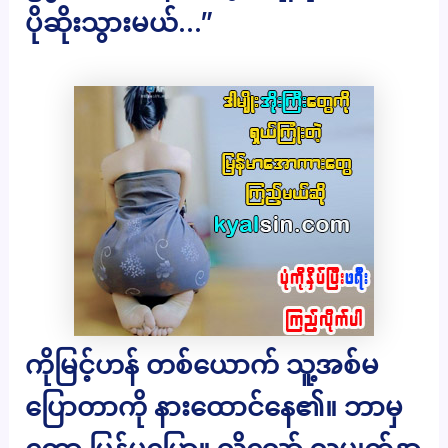
ပိုဆိုးသွားမယ်…”
ကိုမြင့်ဟန် တစ်ယောက် သူ့အစ်မ
ပြောတာကို နားထောင်နေ၏။ ဘာမှ