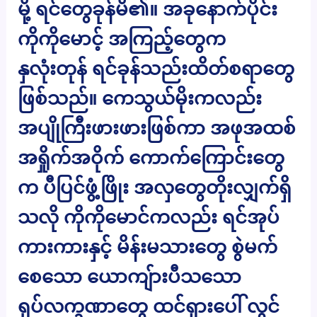
မို့ ရင်တွေခုန်မိ၏။ အခုနောက်ပိုင်း
ကိုကိုမောင့် အကြည့်တွေက
နှလုံးတုန် ရင်ခုန်သည်းထိတ်စရာတွေ
ဖြစ်သည်။ ကေသွယ်မိုးကလည်း
အပျိုကြီးဖားဖားဖြစ်ကာ အဖုအထစ်
အရှိုက်အဝိုက် ကောက်ကြောင်းတွေ
က ပီပြင်ဖွံ့ဖြိုး အလှတွေတိုးလျှက်ရှိ
သလို ကိုကိုမောင်ကလည်း ရင်အုပ်
ကားကားနှင့် မိန်းမသားတွေ စွဲမက်
စေသော ယောကျ်ားပီသသော
ရုပ်လက္ခဏာတွေ ထင်ရှားပေါ် လွင်