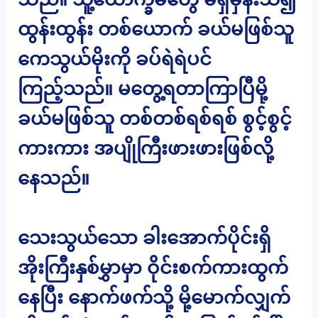
ထွန်းထွန်း တစ်ယောက် ခယ်မဖြစ်သူ
ကေသွယ်မိုးကို ခပ်ရဲရဲပင်
ကြည့်သည်။ မတွေ့ရတာကြာပြီမို့
ခယ်မဖြစ်သူ တစ်တစ်ရစ်ရစ် စွင့်စွင့်
ကားကား အပျိုကြီးဖားဖားဖြစ်လို့
နေသည်။
သေးသွယ်သော ခါးအောက်ပိုင်းရှိ
အိုးကြီးနှစ်မွှာမှာ ဝိုင်းစက်ကားထွက်
နေပြီး နောက်ဖက်သို့ မို့မောက်လျှက်