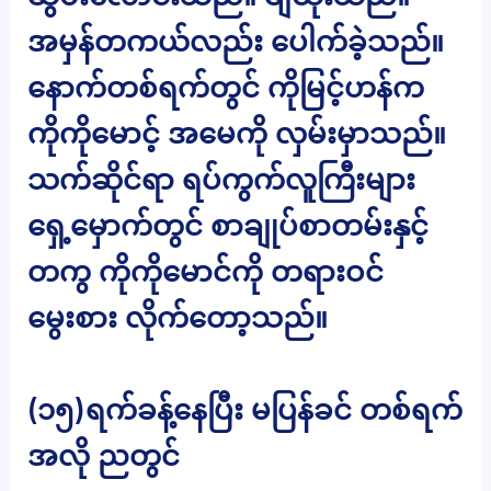
အမှန်တကယ်လည်း ပေါက်ခဲ့သည်။
နောက်တစ်ရက်တွင် ကိုမြင့်ဟန်က
ကိုကိုမောင့် အမေကို လှမ်းမှာသည်။
သက်ဆိုင်ရာ ရပ်ကွက်လူကြီးများ
ရှေ့မှောက်တွင် စာချုပ်စာတမ်းနှင့်
တကွ ကိုကိုမောင်ကို တရားဝင်
မွေးစား လိုက်တော့သည်။
(၁၅)ရက်ခန့်နေပြီး မပြန်ခင် တစ်ရက်
အလို ညတွင်