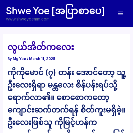
Skip
Shwe Yoe [အပြာစာပေ]
to
Mai
content
www.shweyoemm.com
Men
လွယ်အိတ်ကလေး
By
Mg Yoe
/
March 11, 2025
ကိုကိုမောင် (၇) တန်း အောင်တော့ သူ့
ဦးလေးရှိရာ မန္တလေး စိန်ပန်းရပ်သို့
ရောက်လာ၏။ စောစောကတော့
ကျောင်းဆက်တက်ရန် စိတ်ကူးမရှိခဲ့။
ဦးလေးဖြစ်သူ ကိုမြင့်ဟန်က