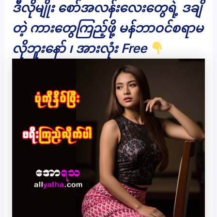
ဒီလိုမျိုး စော်အလန်းလေးတွေရဲ့ ဒချိ
တဲ့ ကားတွေကြည့်ဖို့ မန်ဘာဝင်စရာမ
လိုဘူးနော် ၊ အားလုံး Free