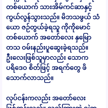
တစ်ယောက် သားအိမ်ကင်ဆာနှင့်
ကွယ်လွန်သွားသည်။ မိဘသဖွယ် သံ
ယော ဇဉ်တွယ်ခဲ့ရသူ ကိုကိုမောင်
တစ်ယောက် အတော်လေး နှမြော
တသ ဝမ်းနည်းပူဆွေးခဲ့ရသည်။
ဦးလေးဖြစ်သူမှာလည်း သောက
ပရိဒေဝ စိတ်ဖြင့် အရက်တွေ ဖိ
သောက်လာသည်။
လုပ်ငန်းကလည်း အတော်လေး