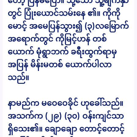
တော့ ပြန်မပြော။ သို့သော် သူ့မျက်နှာ
တွင် ပြုံးယောင်သမ်းနေ ၏။ ကိုကို
မောင့် အမေပြန်သွား၍ (၃)လမြောက်
အရောက်တွင် ကိုမြင့်ဟန် တစ်
ယောက် မုံရွာဘက် ခရီးထွက်ရာမှ
အပြန် မိန်းမတစ် ယောက်ပါလာ
သည်။
နာမည်က မဝေဝေခိုင် ဟုခေါ်သည်။
အသက်က (၂၉) (၃၀) ဝန်းကျင်သာ
ရှိသေး၏။ ချောချော တောင့်တောင့်