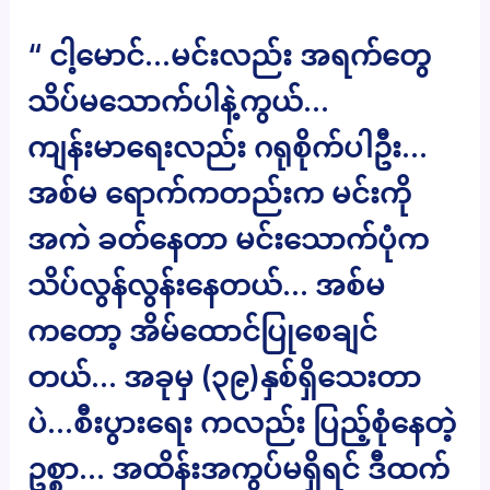
“ ငါ့မောင်…မင်းလည်း အရက်တွေ
သိပ်မသောက်ပါနဲ့ကွယ်…
ကျန်းမာရေးလည်း ဂရုစိုက်ပါဦး…
အစ်မ ရောက်ကတည်းက မင်းကို
အကဲ ခတ်နေတာ မင်းသောက်ပုံက
သိပ်လွန်လွန်းနေတယ်… အစ်မ
ကတော့ အိမ်ထောင်ပြုစေချင်
တယ်… အခုမှ (၃၉)နှစ်ရှိသေးတာ
ပဲ…စီးပွားရေး ကလည်း ပြည့်စုံနေတဲ့
ဥစ္စာ… အထိန်းအကွပ်မရှိရင် ဒီထက်