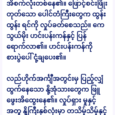
အိစက်လုံးတစ်နေ၏။ ဖြောင့်စင်းဖြိုး
တုတ်သော ပေါင်တံကြီးတွေက ထွန်း
ထွန်း ရင်ကို လှုပ်ခတ်စေသည်။ ကေ
သွယ်မိုး ဟင်းပန်းကန်နှင့် ပြန်
ရောက်လာ၏။ ဟင်းပန်းကန်ကို
စားပွဲပေါ် ငုံ့ချပေး၏။
လည်ဟိုက်အင်္ကျီအတွင်းမှ ပြည့်လျှံ
ထွက်နေသော နို့အုံသားတွေက ဖြူ
ဖွေးအိထွေးနေ၏။ လှုပ်ရှား မှုနှင့်
အတူ နို့ကြီးနှစ်လုံးမှာ တသိမ့်သိမ့်နှင့်