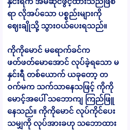
နှင်းရီက အိမ်ဆိုင်ဖွင့်ထားသည်ဖြစ်
ရာ လိုအပ်သော ပစ္စည်းများကို
ဈေးချိုသို့ သွားဝယ်ပေးရသည်။
ကိုကိုမောင် မရောက်ခင်က
ဖတ်ဖတ်မောအောင် လုပ်ခဲ့ရသော မ
နှင်းရီ တစ်ယောက် ယခုတော့ တ
ဝက်မက သက်သာနေသဖြင့် ကိုကို
မောင့်အပေါ် သဘောကျ ကြည်ဖြူ
နေသည်။ ကိုကိုမောင် လုပ်ကိုင်ပေး
သမျှကို လုပ်အားခဟု သဘောထား