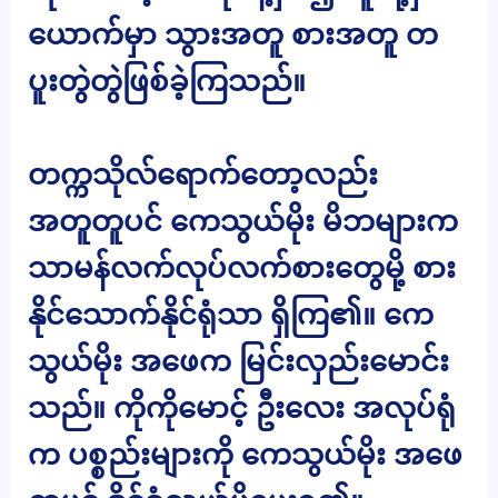
ယောက်မှာ သွားအတူ စားအတူ တ
ပူးတွဲတွဲဖြစ်ခဲ့ကြသည်။
တက္ကသိုလ်ရောက်တော့လည်း
အတူတူပင် ကေသွယ်မိုး မိဘများက
သာမန်လက်လုပ်လက်စားတွေမို့ စား
နိုင်သောက်နိုင်ရုံသာ ရှိကြ၏။ ကေ
သွယ်မိုး အဖေက မြင်းလှည်းမောင်း
သည်။ ကိုကိုမောင့် ဦးလေး အလုပ်ရုံ
က ပစ္စည်းများကို ကေသွယ်မိုး အဖေ