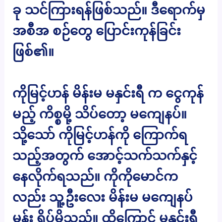
ခု သင်ကြားရန်ဖြစ်သည်။ ဒီရောက်မှ
အစီအ စဉ်တွေ ပြောင်းကုန်ခြင်း
ဖြစ်၏။
ကိုမြင့်ဟန် မိန်းမ မနှင်းရီ က ငွေကုန်
မည့် ကိစ္စမို့ သိပ်တော့ မကျေနပ်။
သို့သော် ကိုမြင့်ဟန်ကို ကြောက်ရ
သည့်အတွက် အောင့်သက်သက်နှင့်
နေလိုက်ရသည်။ ကိုကိုမောင်က
လည်း သူ့ဦးလေး မိန်းမ မကျေနပ်
မှန်း ရိပ်မိသည်။ ထို့ကြောင့် မနှင်းရီ