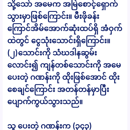
သို့သော် အမေက အမြဲစောင့်ရှောက်
သွားမှာဖြစ်ကြောင်း။ မီးဖိုခန်း
ကြောင်အိမ်အောက်ဆုံးထပ်ရှိ အံဝှက်
ထဲတွင် ငွေသုံးသောင်းရှိကြောင်း။
(၂)သောင်းကို သံဃဒါနဆွမ်း
လောင်း၍ ကျန်တစ်သောင်းကို အမေ
ပေးတဲ့ ဂဏန်းကို ထိုးဖြစ်အောင် ထိုး
စေချင်ကြောင်း အတန်တန်မှာပြီး
ပျောက်ကွယ်သွားသည်။
သူ ပေးတဲ့ ဂဏန်းက (၃၄၃)