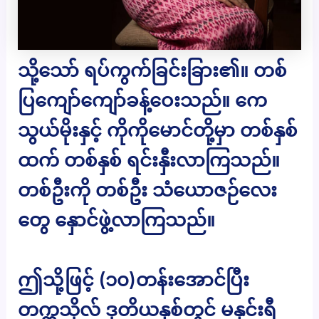
သို့သော် ရပ်ကွက်ခြင်းခြား၏။ တစ်
ပြကျော်ကျော်ခန့်ဝေးသည်။ ကေ
သွယ်မိုးနှင့် ကိုကိုမောင်တို့မှာ တစ်နှစ်
ထက် တစ်နှစ် ရင်းနှီးလာကြသည်။
တစ်ဦးကို တစ်ဦး သံယောဇဉ်လေး
တွေ နှောင်ဖွဲ့လာကြသည်။
ဤသို့ဖြင့် (၁၀)တန်းအောင်ပြီး
တက္ကသိုလ် ဒုတိယနှစ်တွင် မနှင်းရီ