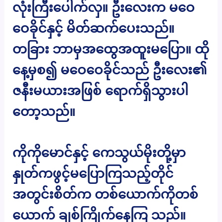
လုံးကြီးပေါက်လှ။ ဦးလေးက မဝေ
ဝေခိုင်နှင့် မိတ်ဆက်ပေးသည်။
တခြား ဘာမှအထွေအထူးမပြော။ ထို
နေ့မှစ၍ မဝေဝေခိုင်သည် ဦးလေး၏
ဇနီးမယားအဖြစ် ရောက်ရှိသွားပါ
တော့သည်။
ကိုကိုမောင်နှင့် ကေသွယ်မိုးတို့မှာ
နှုတ်ကဖွင့်မပြောကြသည့်တိုင်
အတွင်းစိတ်က တစ်ယောက်ကိုတစ်
ယောက် ချစ်ကြိုက်နေကြ သည်။