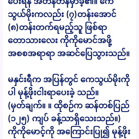
ပေးရန် အတန်တန်မှာခဲ့၏။ ကေ
သွယ်မိုးကလည်း (၇)တန်းအောင်
(၈)တန်းတက်ရမည့်သူ ဖြစ်ရာ
တောသားလေး ကိုကိုမောင်အဖို့
အစစအရာရာ အဆင်ပြေသွားသည်။
မနှင်းရီက အပြန်တွင် ကေသွယ်မိုးကို
ပါ မုန့်ဖိုးငါးရာပေးခဲ့ သည်။
(မှတ်ချက်။ ။ ထိုစဉ်က ဆန်တစ်ပြည်
(၁၂၅) ကျပ် ခန့်သာရှိသေးသည်။)
ကိုကိုမောင့်ကို အကြောင်းပြု၍ မုန့်ဖိုး