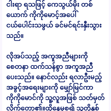
ငါးရာ ရသဖြင့် ကေသွယ်မိုး တစ်
ယောက် ကိုကိုမောင့်အပေါ်
ငယ်ပေါင်းသဖွယ် ခင်မင်ရင်းနှီးသွား
သည်။
လိုအပ်သည့် အကူအညီများကို
စေတနာ ထက်သန်စွာ အကူအညီ
ပေးသည်။ နောင်လည်း ရလာဦးမည့်
အခွင့်အရေးများကို မျှော်မြင်ကာ
ကိုကိုမောင်ကို သူ့လူအဖြစ် သတ်မှတ်
လိုက်တော့၏။ထိုနေ့မှစ၍ သူတို့နှစ်