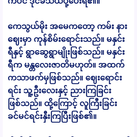
ကပင် ဒိုင်ခံသယ်ပို့ပေးရ၏။
ကေသွယ်မိုး အမေကတော့ ကမ်း နား
ဈေးမှာ ကုန်စိမ်းရောင်းသည်။ မနှင်း
ရီနှင့် ရွာဆွေရွာမျိုးဖြစ်သည်။ မနှင်း
ရီက မန္တလေးဇာတိမဟုတ်။ အထက်
ကသာဖက်မှဖြစ်သည်။ ဈေးရောင်း
ရင်း သူ့ဦးလေးနှင့် ညားကြခြင်း
ဖြစ်သည်။ ထို့ကြောင့် လူကြီးခြင်း
ခင်မင်ရင်းနှီးကြပြီးဖြစ်၏။