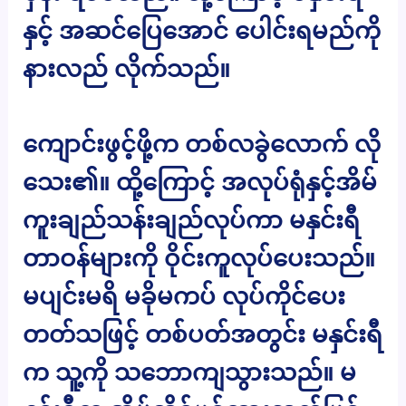
နှင့် အဆင်ပြေအောင် ပေါင်းရမည်ကို
နားလည် လိုက်သည်။
ကျောင်းဖွင့်ဖို့က တစ်လခွဲလောက် လို
သေး၏။ ထို့ကြောင့် အလုပ်ရုံနှင့်အိမ်
ကူးချည်သန်းချည်လုပ်ကာ မနှင်းရီ
တာဝန်များကို ဝိုင်းကူလုပ်ပေးသည်။
မပျင်းမရိ မခိုမကပ် လုပ်ကိုင်ပေး
တတ်သဖြင့် တစ်ပတ်အတွင်း မနှင်းရီ
က သူ့ကို သဘောကျသွားသည်။ မ