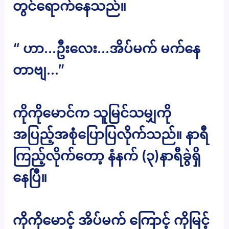
တွင်ရောက်နေသည်။
“ ဟာ…ဦးလေး…အိပ်မက် မက်နေ
တာဗျ…”
ကိုကိုမောင်က သူမြင်သမျှကို
အပြည့်အစုံပြောပြလိုက်သည်။ နာရီ
ကြည့်လိုက်တော့ နံနက် (၃)နာရီခွဲရှိ
နေပြီ။
ကိုကိုမောင့် အိပ်မက် ကြောင့် ကိုမြင့်