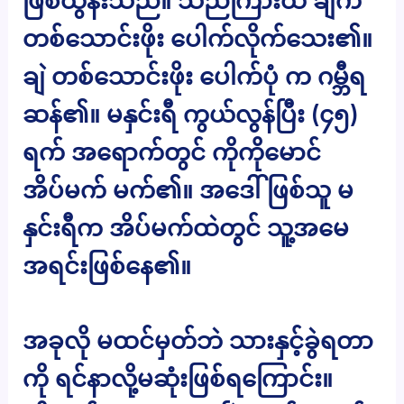
ဖြစ်ထွန်းသည်။ သည်ကြားထဲ ချဲက
တစ်သောင်းဖိုး ပေါက်လိုက်သေး၏။
ချဲ တစ်သောင်းဖိုး ပေါက်ပုံ က ဂမ္ဘီရ
ဆန်၏။ မနှင်းရီ ကွယ်လွန်ပြီး (၄၅)
ရက် အရောက်တွင် ကိုကိုမောင်
အိပ်မက် မက်၏။ အဒေါ်ဖြစ်သူ မ
နှင်းရီက အိပ်မက်ထဲတွင် သူ့အမေ
အရင်းဖြစ်နေ၏။
အခုလို မထင်မှတ်ဘဲ သားနှင့်ခွဲရတာ
ကို ရင်နာလို့မဆုံးဖြစ်ရကြောင်း။