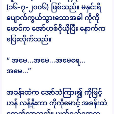
(၁၆-၇-၂၀၀၆) ဖြစ်သည်။ မနှင်းရီ
ပျောက်ကွယ်သွားသောအခါ ကိုကို
မောင်က အော်ဟစ်ငိုယိုပြီး နောက်က
ပြေးလိုက်သည်။
“ အမေ…အမေ…အမေရေ…
အမေ…”
အခန်းထဲက အော်သံကြား၍ ကိုမြင့်
ဟန် လန့်နိုးကာ ကိုကိုမောင့် အခန်းထဲ
ရောက်လာသည်။ မျက်ရည်တွေက