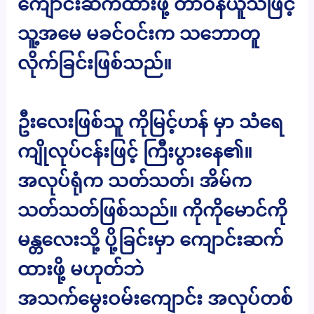
ကျောင်းဆက်ထားဖို့ တာဝန်ယူသဖြင့်
သူ့အမေ မခင်ဝင်းက သဘောတူ
လိုက်ခြင်းဖြစ်သည်။
ဦးလေးဖြစ်သူ ကိုမြင့်ဟန် မှာ သံရေ
ကျိုလုပ်ငန်းဖြင့် ကြီးပွားနေ၏။
အလုပ်ရုံက သတ်သတ်၊ အိမ်က
သတ်သတ်ဖြစ်သည်။ ကိုကိုမောင်ကို
မန္တလေးသို့ ပို့ခြင်းမှာ ကျောင်းဆက်
ထားဖို့ မဟုတ်ဘဲ
အသက်မွေးဝမ်းကျောင်း အလုပ်တစ်