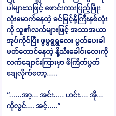
ပါများသဖြင့် ဖောင်းကားပြည့်ဖြိုး
လုံးမောက်နေတဲ့ ခင်မြင့်နို့ကြီးနှစ်လုံး
ကို သူ၏လက်များဖြင့် အသာအယာ
အုပ်ကိုင်ပြီး ဖွဖွရွရွလေး ပွတ်ပေးခါ
မတ်တောင်နေတဲ့ နို့သီးခေါင်းလေးကို
လက်ချောင်းကြားမှာ ဖိကြိတ်ပွတ်
ချေလိုက်တော့…..
“……အာ့… အင်း….. ဟင်း…. အို…
ကိုလွင်…. အင့်…..”