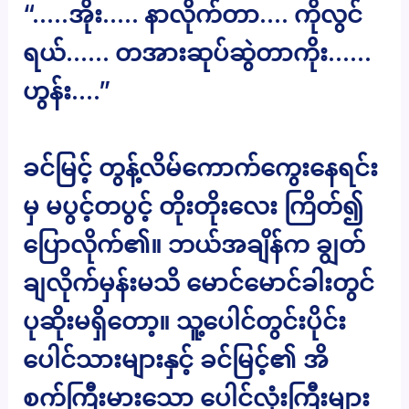
“…..အိုး….. နာလိုက်တာ…. ကိုလွင်
ရယ်…… တအားဆုပ်ဆွဲတာကိုး……
ဟွန်း….”
ခင်မြင့် တွန့်လိမ်ကောက်ကွေးနေရင်း
မှ မပွင့်တပွင့် တိုးတိုးလေး ကြိတ်၍
ပြောလိုက်၏။ ဘယ်အချိန်က ချွတ်
ချလိုက်မှန်းမသိ မောင်မောင်ခါးတွင်
ပုဆိုးမရှိတော့။ သူ့ပေါင်တွင်းပိုင်း
ပေါင်သားများနှင့် ခင်မြင့်၏ အိ
စက်ကြီးမားသော ပေါင်လုံးကြီးများ