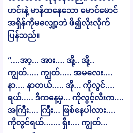
ဟင်းနဲ့ မာန်ထနေသော မောင်မောင်
အရှိန်ကိုမလျှော့ဘဲ ဖိ၍လိုးလိုက်
ပြန်သည်။
“….အာ့… အား…. အို့.. အို့..
ကျွတ်….. ကျွတ်….. အမလေး….
နာ…. နာတယ်….. အို… ကိုလွင်….
ရယ်….. ဒီကနေ့မှ… ကိုလွင့်လီးက….
အကြီး…. ကြီး… ဖြစ်နေပါလား….
ကိုလွင်ရယ်……. ရှီး…. ကျွတ်…