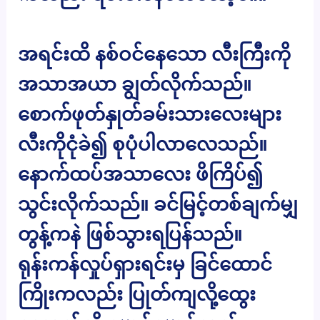
အရင်းထိ နစ်ဝင်နေသော လီးကြီးကို
အသာအယာ ချွတ်လိုက်သည်။
စောက်ဖုတ်နှုတ်ခမ်းသားလေးများ
လီးကိုငုံခဲ၍ စုပုံပါလာလေသည်။
နောက်ထပ်အသာလေး ဖိကြိပ်၍
သွင်းလိုက်သည်။ ခင်မြင့်တစ်ချက်မျှ
တွန့်ကနဲ ဖြစ်သွားရပြန်သည်။
ရုန်းကန်လှုပ်ရှားရင်းမှ ခြင်ထောင်
ကြိုးကလည်း ပြုတ်ကျလို့ထွေး