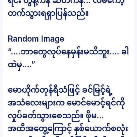
ရင်း တွန့်ကနဲ ဆတ်ကနဲ… လိမ်ကော့
တက်သွားရရှာပြန်သည်။
Random Image
“….ဘာတွေလုပ်နေမှန်းမသိဘူး…. ခါ
ထဲမှ….”
မောဟိုက်တုန်ရီသံဖြင့် ခင်မြင့်ရဲ့
အသံလေးများက မောင်မောင့်ရင်ကို
လှုပ်ခတ်သွားစေသည်။ ဖိုမ…
အထိအတွေ့ကြောင့် နှစ်ယောက်စလုံး