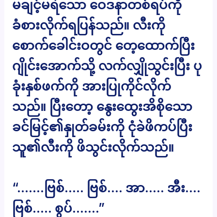
မချင့်မရဲသော ဝေဒနာတစ်ရပ်ကို
ခံစားလိုက်ရပြန်သည်။ လီးကို
စောက်ခေါင်းဝတွင် တေ့ထောက်ပြီး
ဂျိုင်းအောက်သို့ လက်လျှိုသွင်းပြီး ပု
ခုံးနှစ်ဖက်ကို အားပြုကိုင်လိုက်
သည်။ ပြီးတော့ နွေးထွေးအိစိုသော
ခင်မြင့်၏နှုတ်ခမ်းကို ငုံခဲဖိကပ်ပြီး
သူ၏လီးကို ဖိသွင်းလိုက်သည်။
“…….ဗြစ်….. ဗြစ်…. အာ….. အီး….
ဗြစ်….. စွပ်…….”