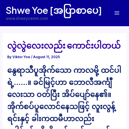
Skip
Shwe Yoe [အပြာစာပေ]
to
Mai
content
www.shweyoemm.com
Men
လွဲလွဲလေးလည်း ကောင်းပါတယ်
By
Viktor Yoe
/
August 11, 2025
နွေရာသီပူအိုက်သော ကာလမို့ ထင်ပါ
ရဲ့……။ ခင်မြင့်ဟာ ဘောလီအင်္ကျီ
လေးသာ ဝတ်ပြီး အိပ်ပျော်နေ၏။
အိုက်စပ်ပူလောင်နေသဖြင့် လူးလွန့်
ရင်းနှင့် ခါးကထမီဟာလည်း