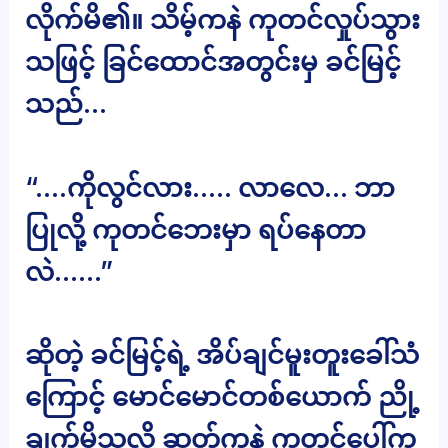
လိုက်မိ၏။ သိမ့်ကနဲ ကုတင်လှုပ်သွား
သဖြင့် ခြင်ထောင်အတွင်းမှ ခင်မြင့်
သည်…
“….ကိုလွင်လား….. လာလေ… ဘာ
ပြုလို့ ကုတင်ဘေးမှာ ရပ်နေတာ
လဲ……”
ဆိုတဲ့ ခင်မြင့်ရဲ့ အိပ်ချင်မူးတူးခေါ်သံ
ကြောင့် မောင်မောင်တစ်ယောက် ညို့
ချက်မိသလို ဆတ်ကနဲ ကုတင်ပေါ်က