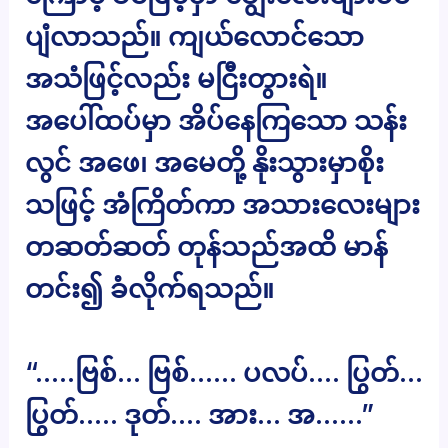
ပျံလာသည်။ ကျယ်လောင်သော
အသံဖြင့်လည်း မငြီးတွားရဲ။
အပေါ်ထပ်မှာ အိပ်နေကြသော သန်း
လွင် အဖေ၊ အမေတို့ နိုးသွားမှာစိုး
သဖြင့် အံကြိတ်ကာ အသားလေးများ
တဆတ်ဆတ် တုန်သည်အထိ မာန်
တင်း၍ ခံလိုက်ရသည်။
“…..ဗြစ်… ဗြစ်…… ပလပ်…. ပြွတ်…
ပြွတ်….. ဒုတ်…. အား… အ……”