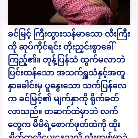
ခင်မြင့် ကြီးထွားသန်မာသော လီးကြီး
ကို ဆုပ်ကိုင်ရင်း တိုးညှင်းစွာခေါ်
ကြည့်၏။ တုန့်ပြန်သံ ထွက်မလာဘဲ
ပြင်းထန်သော အသက်ရှူသံနှင့်အတူ
နှာခေါင်းမှ ပူနွေးသော သက်ပြန်လေ
က ခင်မြင့်၏ မျက်နှာကို ရိုက်ခတ်
လာသည်။ တဆက်ထဲမှာဘဲ လက်
တွေက မိမိရဲ့စောက်ဖုတ်ထဲကို ထိုး
နှိုက်ကလိပေးနေသလို လုံးကျစ်မာခဲ