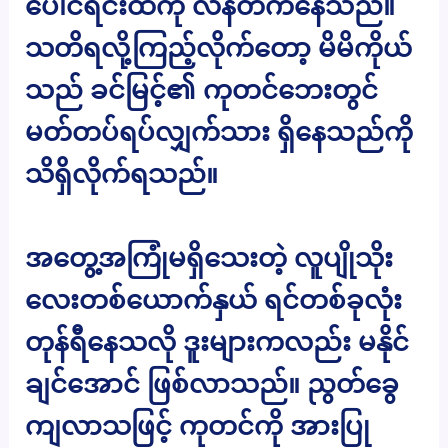
ပေါင်ရင်းထိကို လန်တက်နေသည်။
သတိရလို့ကြည့်လိုက်တော့ မိမိကိုယ်
သည် ခင်မြင့်၏ ကုတင်ဘေးတွင်
မတ်တပ်ရပ်လျှက်သား ရှိနေသည်ကို
သိရှိလိုက်ရသည်။
အတွေ့အကြုံမရှိသေးတဲ့ လူပျိုသိုး
လေးတစ်ယောက်နှယ် ရင်တစ်ခုလုံး
တုန်ရီနေသလို ဒူးများကလည်း မနိုင်
ချင်အောင် ဖြစ်လာသည်။ ညွတ်ခွေ
ကျလာသဖြင့် ကုတင်ကို အားပြု