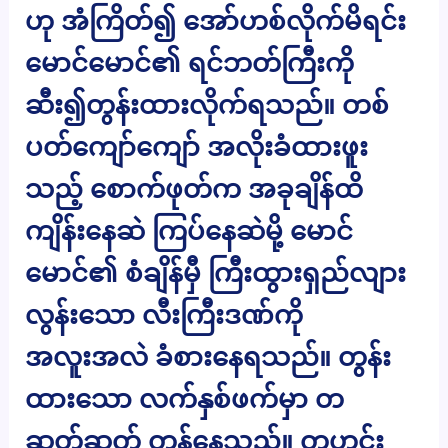
ဟု အံကြိတ်၍ အော်ဟစ်လိုက်မိရင်း
မောင်မောင်၏ ရင်ဘတ်ကြီးကို
ဆီး၍တွန်းထားလိုက်ရသည်။ တစ်
ပတ်ကျော်ကျော် အလိုးခံထားဖူး
သည့် စောက်ဖုတ်က အခုချိန်ထိ
ကျိန်းနေဆဲ ကြပ်နေဆဲမို့ မောင်
မောင်၏ စံချိန်မှီ ကြီးထွားရှည်လျား
လွန်းသော လီးကြီးဒဏ်ကို
အလူးအလဲ ခံစားနေရသည်။ တွန်း
ထားသော လက်နှစ်ဖက်မှာ တ
ဆတ်ဆတ် တုန်နေသည်။ တဟင်း