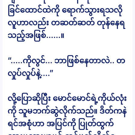
ခြင်ထောင်ထဲကို ရောက်သွားရသလို
လူဟာလည်း တဆတ်ဆတ် တုန်နေရ
သည့်အဖြစ်……။
“…..ကိုလွင်… ဘာဖြစ်နေတာလဲ.. တ
လှုပ်လှုပ်နဲ့….”
လို့ပြောဆိုပြီး မောင်မောင်ရဲ့ကိုယ်လုံး
ကို သူမဘက်ဆွဲလိုက်သည်။ ဒိတ်ကနဲ
ရင်အစုံဟာ အပြင်ကို ပြုတ်ထွက်