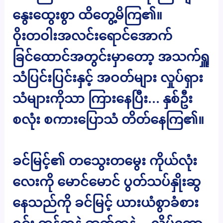
နွေးထွေးစွာ ထိတွေ့မိကြ၏။
ဝိုးတဝါးအလင်းရောင်အောက်
ခြင်ထောင်အတွင်းမှာတော့ အသက်ရှူ
သံပြင်းပြင်းနှင့် အဝတ်များ လှုပ်ရှား
သံများကိုသာ ကြားနေပြီး… နှစ်ဦး
စလုံး စကားပြောသံ တိတ်နေကြ၏။
ခင်မြင့်၏ တသွေးတမွေး ကိုယ်လုံး
လေးကို မောင်မောင် ပွတ်သပ်နှိုးဆွ
နေသည်ကို ခင်မြင့် ယားယံစွာခံစား