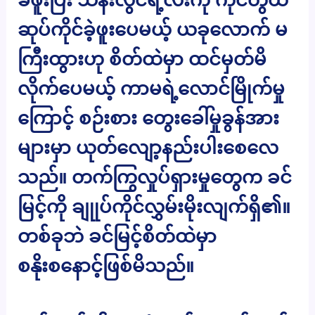
ဆုပ်ကိုင်ခဲ့ဖူးပေမယ့် ယခုလောက် မ
ကြီးထွားဟု စိတ်ထဲမှာ ထင်မှတ်မိ
လိုက်ပေမယ့် ကာမရဲ့လောင်မြိုက်မှု
ကြောင့် စဉ်းစား တွေးခေါ်မှုခွန်အား
များမှာ ယုတ်လျော့နည်းပါးစေလေ
သည်။ တက်ကြွလှုပ်ရှားမှုတွေက ခင်
မြင့်ကို ချုုပ်ကိုင်လွှမ်းမိုးလျက်ရှိ၏။
တစ်ခုဘဲ ခင်မြင့်စိတ်ထဲမှာ
စနိုးစနောင့်ဖြစ်မိသည်။