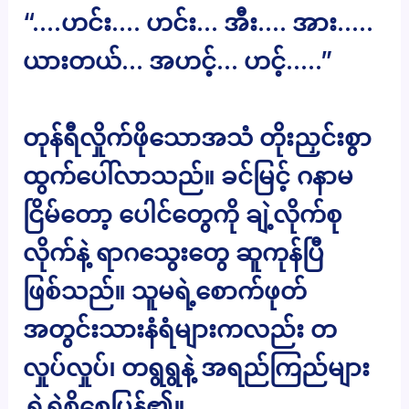
“….ဟင်း…. ဟင်း… အီး…. အား…..
ယားတယ်… အဟင့်… ဟင့်…..”
တုန်ရီလှိုက်ဖိုသောအသံ တိုးညှင်းစွာ
ထွက်ပေါ်လာသည်။ ခင်မြင့် ဂနာမ
ငြိမ်တော့ ပေါင်တွေကို ချဲ့လိုက်စု
လိုက်နဲ့ ရာဂသွေးတွေ ဆူကုန်ပြီ
ဖြစ်သည်။ သူမရဲ့စောက်ဖုတ်
အတွင်းသားနံရံများကလည်း တ
လှုပ်လှုပ်၊ တရွရွနဲ့ အရည်ကြည်များ
ရွှဲရွှဲစိုစေပြန်၏။