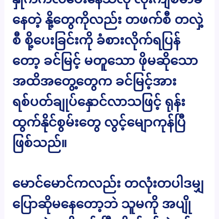
နေတဲ့ နို့တွေကိုလည်း တဖက်စီ တလှဲ့
စီ စို့ပေးခြင်းကို ခံစားလိုက်ရပြန်
တော့ ခင်မြင့် မတူသော ဖိုမဆိုသော
အထိအတွေ့တွေက ခင်မြင့်အား
ရစ်ပတ်ချုပ်နှောင်လာသဖြင့် ရုန်း
ထွက်နိုင်စွမ်းတွေ လွင့်မျောကုန်ပြီ
ဖြစ်သည်။
မောင်မောင်ကလည်း တလုံးတပါဒမျှ
ပြောဆိုမနေတော့ဘဲ သူမကို အပျို