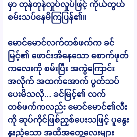
မှာ တုန်တုန်လှုပ်လှုပ်ဖြင့် ကိုယ်တွယ်
စမ်းသပ်နေမိကြပြန်၏။
မောင်မောင်လက်တစ်ဖက်က ခင်
မြင့်၏ ဖောင်းအိနေသော စောက်ဖုတ်
ကလေးကို စမ်းပြီး အကွဲကြောင်း
အလိုက် အထက်အောက် ပွတ်သပ်
ပေးမိသလို… ခင်မြင့်၏ လက်
တစ်ဖက်ကလည်း မောင်မောင်၏လီး
ကို ဆုပ်ကိုင်ဖြစ်ညှစ်ပေးသဖြင့် ပူနွေး
နူးညံ့သော အထိအတွေ့လေးများ