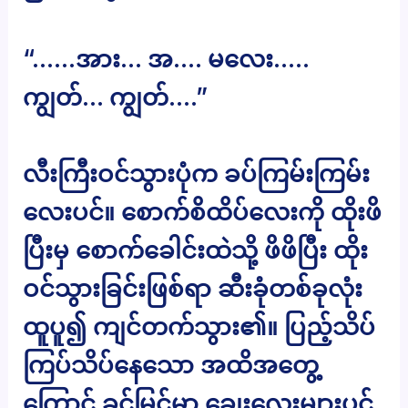
“……အား… အ…. မလေး…..
ကျွတ်… ကျွတ်….”
လီးကြီးဝင်သွားပုံက ခပ်ကြမ်းကြမ်း
လေးပင်။ စောက်စိထိပ်လေးကို ထိုးဖိ
ပြီးမှ စောက်ခေါင်းထဲသို့ ဖိဖိပြီး ထိုး
ဝင်သွားခြင်းဖြစ်ရာ ဆီးခုံတစ်ခုလုံး
ထူပူ၍ ကျင်တက်သွား၏။ ပြည့်သိပ်
ကြပ်သိပ်နေသော အထိအတွေ့
ကြောင့် ခင်မြင့်မှာ ချွေးလေးများပင်