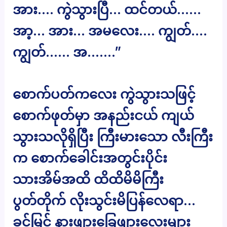
အား…. ကွဲသွားပြီ… ထင်တယ်……
အာ့… အား… အမလေး…. ကျွတ်….
ကျွတ်…… အ…….”
စောက်ပတ်ကလေး ကွဲသွားသဖြင့်
စောက်ဖုတ်မှာ အနည်းငယ် ကျယ်
သွားသလိုရှိပြီး ကြီးမားသော လီးကြီး
က စောက်ခေါင်းအတွင်းပိုင်း
သားအိမ်အထိ ထိထိမိမိကြီး
ပွတ်တိုက် လိုးသွင်းမိပြန်လေရာ…
ခင်မြင့် နားဖျားခြေဖျားလေးများ