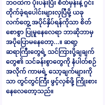
ဘဝထဲက ပိုးပန်းပြီး စိတ်မှန်းနဲ့ ဂွင်း
တိုက်ခဲ့ရပေါင်းများလှပြီမို့ ယခု
လက်တွေ့ အပိုင်နှိပ်ရန်ကိုသာ စိတ်
စောစွာ ပြုမူနေလေရာ ဘာဆိုဘာမှ
အပိုပြောမနေတော့…။ ဆရာ့
ဆရာကြီးတွေရဲ့ သင်ကြားပို့ချချက်
တွေ၏ သင်ခန်းစွာတွေကို နံပါတ်စဉ်
အလိုက် ကာမရဲ့ သော့ချက်များကို
သာ တွင်တွင်ကြီး ဖွင့်လှစ်ဖို့ ကြိုးစား
နေလေတော့သည်။