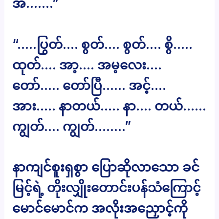
အ…….”
“…..ပြွတ်…. စွတ်…. စွတ်…. စွိ…..
ထုတ်…. အာ့…. အမ့လေး….
တော်….. တော်ပြီ…… အင့်….
အား….. နာတယ်….. နာ…. တယ်……
ကျွတ်…. ကျွတ်……..”
နာကျင်စူးရှစွာ ပြောဆိုလာသော ခင်
မြင့်ရဲ့ တိုးလျှိုးတောင်းပန်သံကြောင့်
မောင်မောင်က အလိုးအညှောင့်ကို