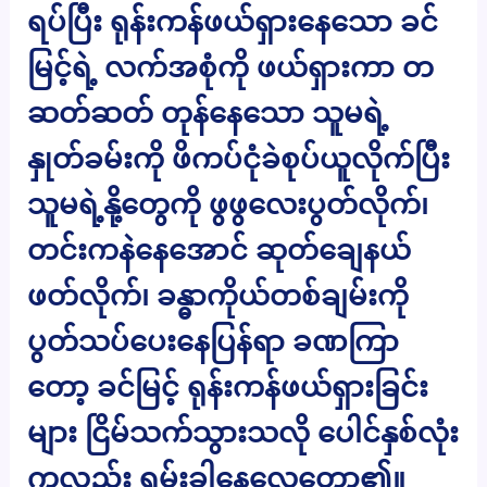
ရပ်ပြီး ရုန်းကန်ဖယ်ရှားနေသော ခင်
မြင့်ရဲ့ လက်အစုံကို ဖယ်ရှားကာ တ
ဆတ်ဆတ် တုန်နေသော သူမရဲ့
နှုတ်ခမ်းကို ဖိကပ်ငုံခဲစုပ်ယူလိုက်ပြီး
သူမရဲ့နို့တွေကို ဖွဖွလေးပွတ်လိုက်၊
တင်းကနဲနေအောင် ဆုတ်ချေနယ်
ဖတ်လိုက်၊ ခန္ဓာကိုယ်တစ်ချမ်းကို
ပွတ်သပ်ပေးနေပြန်ရာ ခဏကြာ
တော့ ခင်မြင့် ရုန်းကန်ဖယ်ရှားခြင်း
များ ငြိမ်သက်သွားသလို ပေါင်နှစ်လုံး
ကလည်း ရမ်းခါနေလေတော့၏။