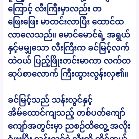
ကြောင့် လီးကြီးမှာလည်း တ
ဖြေးဖြေး မာတင်းလာပြီး ထောင်ထ
လာလေသည်။ မောင်မောင်ရဲ့ အရွယ်
နှင့်မမျှသော လီးကြီးက ခင်မြင့်လက်
ထဲဝယ် ပြည့်ဖြိုးတင်းမာကာ လက်တ
ဆုပ်စာလောက် ကြီးထွားလွန်းလှ၏။
ခင်မြင့်သည် သန်းလွင်နှင့်
အိမ်ထောင်ကျသည့် တစ်ပတ်ကျော်
ကျော်အတွင်းမှာ ညစဉ်ထိတွေ့ အလိုး
ခံဖူးပြီး သန်းလွင်ရဲ့လီးကို ကိုင်တွယ်