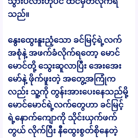
သွားပလားဟုပင် ထင်မှတ်လိုက်ရ
သည်။
နွေးထွေးနူးညံ့သော ခင်မြင့်ရဲ့လက်
အစုံနဲ့ အဖက်ခံလိုက်ရတော့ မောင်
မောင်တို့ သွေးဆူလာပြီး အေးအေး
မော်နဲ့ ဖိုက်ဖူးတဲ့ အတွေ့အကြုံက
လည်း သူ့ကို တွန်းအားပေးနေသည်မို့
မောင်မောင်ရဲ့လက်တွေဟာ ခင်မြင့်
ရဲ့နောက်ကျောကို သိုင်းယှက်ဖက်
တွယ် လိုက်ပြီး နီထွေးစွတ်စိုနေတဲ့