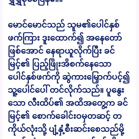
မောင်မောင်သည် သူမ၏ပေါင်နှစ်
ဖက်ကြား ဒူးထောက်၍ အနေတော်
ဖြစ်အောင် နေရာယူလိုက်ပြီး ခင်
မြင့်၏ ပြည့်ဖြိုးအိစက်နေသော
ပေါင်နှစ်ဖက်ကို ဆွဲကားမြှောက်ပင့်၍
သူ့ပေါင်ပေါ် တင်လိုက်သည်။ ပူနွေး
သော လီးထိပ်၏ အထိအတွေ့က ခင်
မြင့်၏ စောက်ခေါင်းဝမှတဆင့် တ
ကိုယ်လုံးသို့ ပျံ့နှံ့စီးဆင်းစေသည်မို့