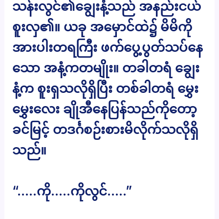
သန်းလွင်၏ချွေးနံ့သည် အနည်းငယ်
စူးလှ၏။ ယခု အမှောင်ထဲ၌ မိမိကို
အားပါးတရကြီး ဖက်ပွေ့ပွတ်သပ်နေ
သော အနံ့ကတမျိုး။ တခါတရံ ချွေး
နံ့က စူးရှသလိုရှိပြီး တစ်ခါတရံ မွှေး
မွှေးလေး ချိုအီနေပြန်သည်ကိုတော့
ခင်မြင့် တဒင်္ဂစဉ်းစားမိလိုက်သလိုရှိ
သည်။
“…..ကို…..ကိုလွင်…..”