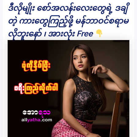
ဒီလိုမျိုး စော်အလန်းလေးတွေရဲ့ ဒချိ
တဲ့ ကားတွေကြည့်ဖို့ မန်ဘာဝင်စရာမ
လိုဘူးနော် ၊ အားလုံး Free