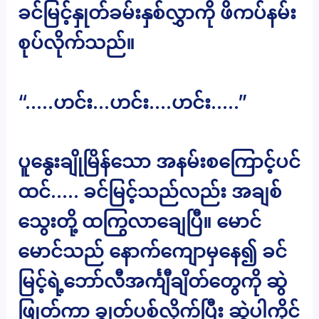
ခင်မြင့်နှုတ်ခမ်းနှစ်လွှာကို ဖိကပ်နမ်း
စုပ်လိုက်သည်။
“…..ဟင်း…ဟင်း….ဟင်း…..”
ပူနွေးချိုမြိန်သော အနမ်းစကြောင့်ပင်
ထင်….. ခင်မြင့်သည်လည်း အချစ်
သွေးတို့ ထကြွလာချေပြီ။ မောင်
မောင်သည် နောက်ကျောမှနေ၍ ခင်
မြင့်ရဲ့ဘော်လီအင်္ကျီချိတ်တွေကို ဆွဲ
ဖြုတ်ကာ ချွတ်ပစ်လိုက်ပြီး ဆွဲပါကိုင်