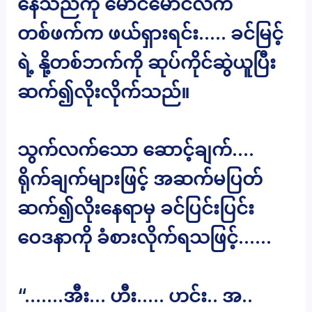
နေသည်ကို မောင်မောင်လက်
တစ်ဖက်က ဖယ်ရှားရင်း….. ခင်မြင့်
ရဲ့ နို့တစ်ဘက်ကို ဆုပ်ကိုင်ဆွဲယူပြီး
ဆက်၍လိုးလိုက်သည်။
သွက်လက်သော ဆောင့်ချက်….
ရိုက်ချက်များဖြင့် အဆက်မပြတ်
ဆက်၍လိုးနေရာမှ ခင်ပြင်းပြင်း
ဝေဒနာကို ခံစားလိုက်ရသဖြင့်……
“…….အီး… ဟီး….. ဟင်း.. အ..