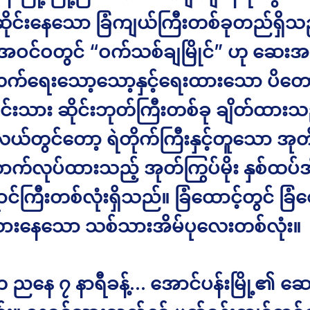
့ဆိုင်းနေသော ခြံကျယ်ကြီးတစ်ခုတည်ရှိသည
အဝင်ဝတွင် “ဝက်သစ်ချမြိုင်” ဟု ဆေးအ
ီလက်ရေးသော့သော့နှင့်ရေးထားသော ပိတ
င်းသား ဆိုင်းဘုတ်ကြီးတစ်ခု ချိတ်ထားသည
ယ်တွင်တော့ ရဲတိုက်ကြီးနှင့်တူသော အု
က်လုပ်ထားသည့် အုတ်ကြွပ်မိုး နှစ်ထပ်အ
ာင်ကြီးတစ်လုံးရှိသည်။ ခြံထောင့်တွင် ခြံစေ
ားနေသော သစ်သားအိမ်ပုလေးတစ်လုံး။
က ညနေ ၇ နာရီခန့်… အောင်ပန်းမြို့၏ ဆေ