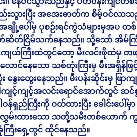
း။ နေဝင်သွားသည်နှင့် ပတ်ဝန်းကျင်တစ်ခု
မည်းသွားပြီး အအေးဓာတ်က စိမ့်ဝင်လာသ
အချို့ပေါ်မှ ပုစဉ်းရင်ကွဲသံများမှအပ 
တ်ဆိတ်ငြိမ်သက်နေသည်။ သို့သော် အိမ်ကြီး
းကျယ်ကြီးထဲတွင်တော့ မီးလင်းဖိုထဲမှ တဖျ
ောင်နေသော သစ်တုံးကြီးမှ မီးအရှိန်ဖြင့
ံး နွေးထွေးနေသည်။ မီးပန်းဆိုင်းမှ ဖြာက
ကျင့်ကျင့်အလင်းရောင်အောက်တွင် ဆင်စ
ါဝန်ရှည်ကြီးကို ဝတ်ထားပြီး ခေါင်းပေါ်မှ
ံလွှမ်းထားသော သတို့သမီးတစ်ယောက် ကျ
ခုံကြီးရှေ့တွင် ထိုင်နေသည်။