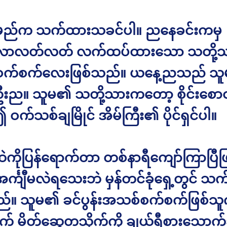
မည်က သက်ထားသခင်ပါ။ ညနေခင်းကမှ
ာလတ်လတ် လက်ထပ်ထားသော သတို့သ
က်စက်လေးဖြစ်သည်။ ယနေ့ညသည် သ
ာဦးည။ သူမ၏ သတို့သားကတော့ စိုင်းစောထွ
က်သစ်ချမြိုင် အိမ်ကြီး၏ ပိုင်ရှင်ပါ။
ဲကိုပြန်ရောက်တာ တစ်နာရီကျော်ကြာပြီ
်္ကျီမလဲရသေးဘဲ မှန်တင်ခုံရှေ့တွင် သက် 
်။ သူမ၏ ခင်ပွန်းအသစ်စက်စက်ဖြစ်သ
းဖက် မိတ်ဆွေတသိုက်ကို ချယ်ရီစားသောက်ဆ