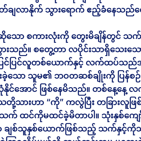
တ်ချလာနိုက် သွားရောက် ဧည့်ခံနေသည်
းဆိုသော စကားလုံးကို တွေးမိချိန်တွင် သ
်သွားသည်။ စတွေ့တာ လပိုင်းသာရှိသေးသေ
းပြင်ပြင်လူတစ်ယောက်နှင့် လက်ထပ်သည
ားခဲ့သော သူမ၏ ဘဝတဆစ်ချိုးကို ပြန်စဉ်
ုံနိုင်အောင် ဖြစ်နေမိသည်။ တစ်နေ့နေ့ 
တို့သားဟာ “ကို” ကလွဲပြီး တခြားလူဖြစ်
 သက် ထင်ကိုမထင်ခဲ့မိတာပါ။ သုံးနှစ်ကျော် 
ချစ်သူနှစ်ယောက်ဖြစ်သည့် သက်နှင့်ကို