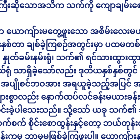
ကြီးဆိုသောအသိက သက်ကို ကျောချမ်း
ယောကျ်ားမတွေ့ဖူးသော အစိမ်းလေးမဟ
သုံးနှစ်တာ ချစ်ခဲ့ကြစဉ်အတွင်းမှာ ပထမတစ
နှုတ်ခမ်းနမ်းရုံ၊ သက်၏ ရင်သားထွားထွာ
ယ်ရုံ သာရှိခဲ့သော်လည်း ဒုတိယနှစ်နှစ်တွင်
ပျိုစင်ဘဝအား အရယူခဲ့သည့်အပြင် အ
များစွာလည်း နောက်ထပ်လင်ခန်းမယားခန်း
င်းခဲ့ပါသေးသည်။ သို့သော် ယခု သက်၏ ခင
်စက် စိုင်းစောထွန်းနှင့်တော့ ဘယ်တုန်
းကမှ ဘာမှမဖြစ်ခဲ့ကြဖူးပါ။ ယောကျ်ားနှင