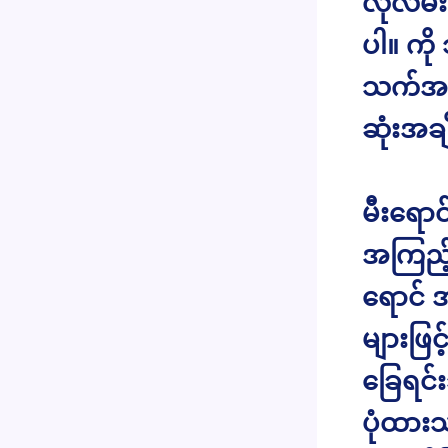
လိုလမ်း
ပါ။ ကိ
သက်အနာ
ဆုံးအချိ
မီးရောင
အကြည့်
ရောင် အ
များဖြ
ခြေရင်
ပုံထား