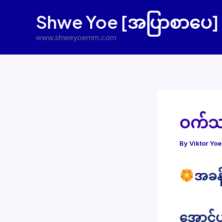
Skip
Shwe Yoe [အပြာစာပေ]
to
content
www.shweyoemm.com
ဝက်သစ်
By
Viktor Yo
အခန်
အောင်ပန