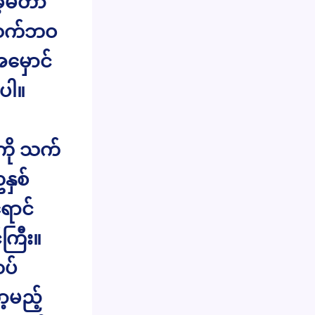
ဲ့မိတာ
။ သက်ဘဝ
မှောင်
ာပါ။
းကို သက်
နှစ်
ောင်
ကြီး။
ထပ်
့မည့်