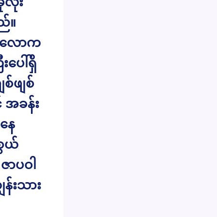
လုံး
ည်။
တစ်လောက
ပေါ်ရှိ
စ်ဖျစ်
် အခန်း
ျနေ
ွယ်
ာ ဇာပဝါ
ွန်းသား