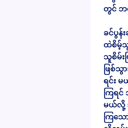
တွင် ဘ
ခင်ပွန်
ထဲစိမ့
သူစိမ်
ဖြစ်သွ
ရင်း မယ
ကြရင် သ
မယ်လို့
ကြသော 