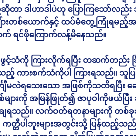
ိုတာ ဒါဟာဒါပဲဟု ပြောကြသော်လည်း သူ
ားတစ်ယောက်နှင့် ထပ်မံတွေ့ကြုံရမည့်အ
က် ရင်ဖိုကြောက်လန့်မိနေသည်။
းဖွင့်သံကို ကြားလိုက်ရပြီး တဆက်တည်း ခြံ
ည့် ကားစက်သံကိုပါ ကြားရသည်။ သူပြ
်္ကျီမလဲရသေးသော အဖြစ်ကိုသတိရပြီး ခေါ
များကို အမြန်ဖြုတ်၍ ဇာပုဝါကိုဖယ်ပြီး 
်ချရသည်။ လက်ဝတ်ရတနာများကို တစ်ခုခ
ီး ကတ္တီပါဘူးများအတွင်းသို့ ပြန်ထည့်သည