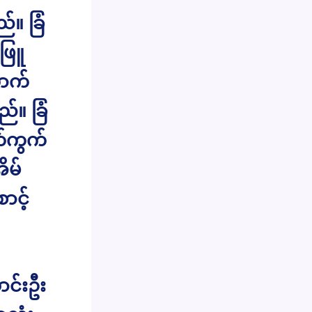
်။ ခြံ
ဖြူ
ောက်
်။ ခြံ
တ်ကွက်
ိမ်
ာင့်
ာင်းဦး