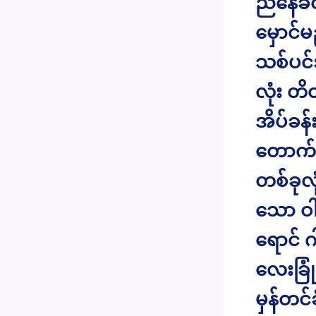
ညနေခင်
မှောင်
သစ်ပင်
လုံး တိ
အိပ်ခန်
တောက်လ
တစ်ခုလု
သော ဝါ
ရောင် ဂ
လေးခြု
မှန်တင်