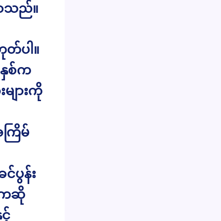
စေသည်။
ုတ်ပါ။
်နှစ်က
းများကို
ကြိမ်
်ပွန်း
းကဆို
့်