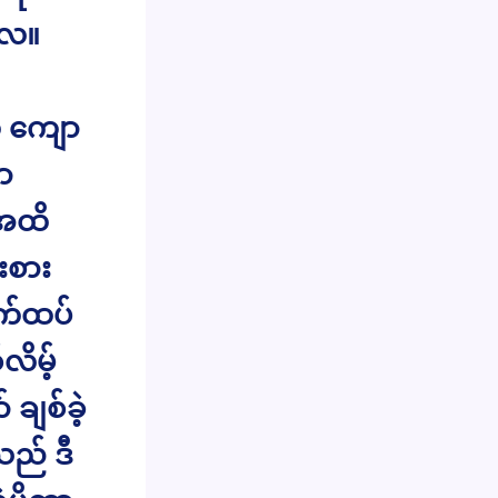
လေ။
က် ကျော
ာ
်အထိ
းစား
လက်ထပ်
လိမ့်
ချစ်ခဲ့
သည် ဒီ