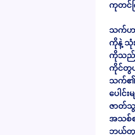
ကုတင်
သက်ဟာ 
ကိုနဲ့ 
ကိုသည် 
ကိုင်တွ
သက်၏အ
ပေါင်း
ဇာတ်သွ
အသစ်စက
ဘယ်တုန်