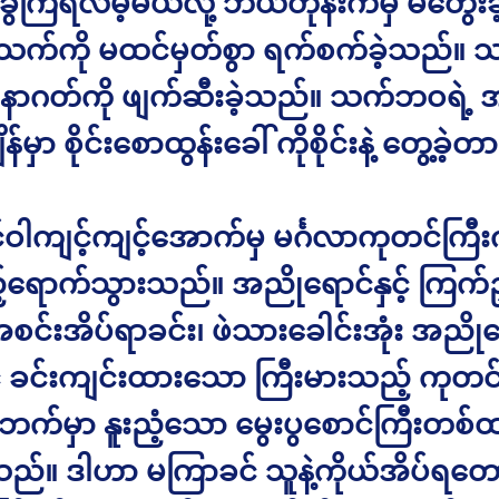
ခွဲကြရလိမ့်မယ်လို့ ဘယ်တုန်းကမှ မတွေးခ
ု သက်ကို မထင်မှတ်စွာ ရက်စက်ခဲ့သည်
ဂတ်ကို ဖျက်ဆီးခဲ့သည်။ သက်ဘဝရဲ့ အ
န်မှာ စိုင်းစောထွန်းခေါ် ကိုစိုင်းနဲ့ တွေ့ခဲ့တ
်ဝါကျင့်ကျင့်အောက်မှ မင်္ဂလာကုတင်ကြီ
ရောက်သွားသည်။ အညိုရောင်နှင့် ကြက်ဥ
စင်းအိပ်ရာခင်း၊ ဖဲသားခေါင်းအုံး အညိုရ
င့် ခင်းကျင်းထားသော ကြီးမားသည့် ကုတင်
းဘက်မှာ နူးညံ့သော မွေးပွစောင်ကြီးတစ်
သည်။ ဒါဟာ မကြာခင် သူနဲ့ကိုယ်အိပ်ရတော