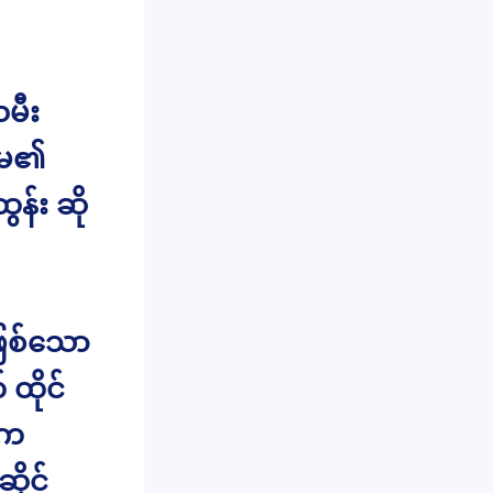
မီး
ူမ၏
န်း ဆို
ဖြစ်သော
ထိုင်
ူက
ိုင်