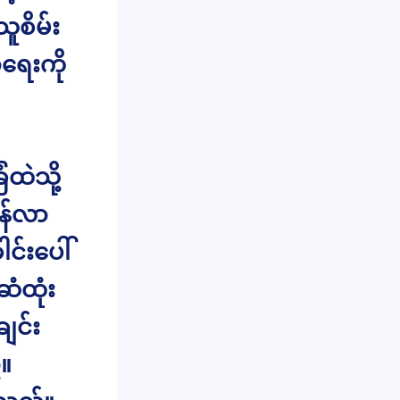
စိမ်း
ရေးကို
ထဲသို့
န်လာ
င်းပေါ်
ဆံထုံး
ျင်း
်။