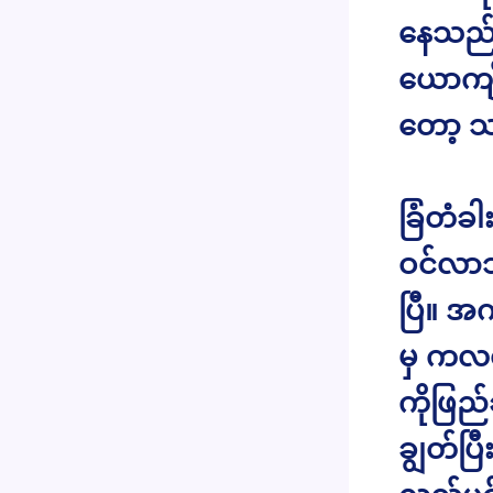
နေသည်ဆ
ယောကျ်
တော့ သ
ခြံတံခါ
ဝင်လာသ
ပြီ။ အင
မှ ကလစ်
ကိုဖြည
ချွတ်ပြ