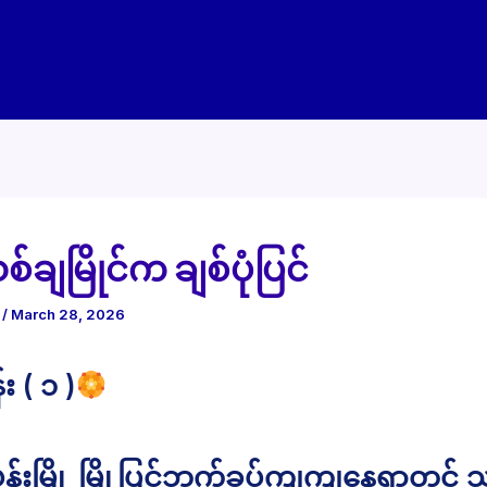
ချမြိုင်က ချစ်ပုံပြင်
e
/
March 28, 2026
း ( ၁ )
်းမြို့ မြို့ပြင်ဘက်ခပ်ကျကျနေရာတွင် 