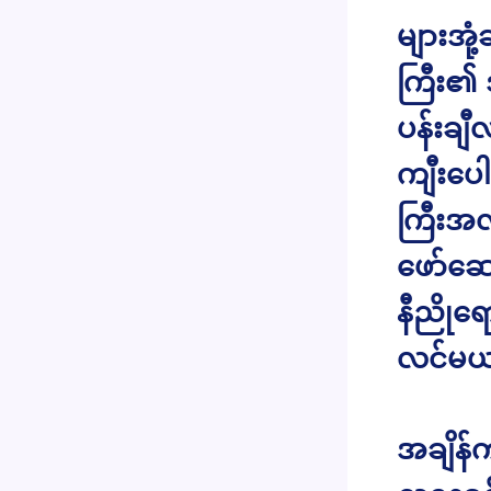
များအုံ
ကြီး၏ 
ပန်းချ
ကျီးပေါ
ကြီးအလ
ဖော်ဆော
နီညိုရေ
လင်မယ
အချိန်