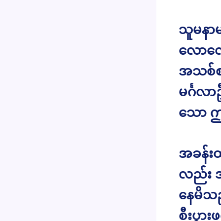
သူမနာ
လောလေ
အသစ်စ
မင်္ဂလ
သော ဤ ဝ
အခန်းထ
လည်း အင
နေမိသည
စီးပွာ