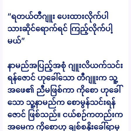
“ရတယ်တီဂျူး ပေးထားလိုက်ပါ
သားဆိုင်ရောက်ရင် ကြည့်လိုက်ပါ့
မယ်”
နာမည်အပြည့်အစုံ ဂျူးလိယက်သင်း
ရန်ဇောင် ဟုခေါ်သော တီဂျူးက သူ့
အဖေ၏ ညီမဖြစ်ကာ ကိုစော ဟုခေါ်
သော သူ့နာမည်က စောမွန်သင်းရန်
ဇောင် ဖြစ်သည်။ ငယ်စဉ်ကတည်းက
အမေက ကိုစောဟု ချစ်စနိုးခေါ်ရာမှ