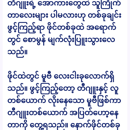
တီဂျူးရဲ့ အောကားတွေထဲ သူကြိုက်
တာလေးများ ပါမလားဟု တစ်ခုချင်း
ဖွင့်ကြည့်ရာ ဖိုင်တစ်ခုထဲ အရောက်
တွင် စောမွန် မျက်လုံးပြူးသွားလေ
သည်။
ဖိုင်ထဲတွင် မူဗီ လေးငါးခုလောက်ရှိ
သည်။ ဖွင့်ကြည့်တော့ တီဂျူးနှင့် လူ
တစ်ယောက် လိုးနေသော မူဗီဖြစ်ကာ
တီဂျူးတစ်ယောက် အပြတ်ဟော့နေ
တာကို တွေ့ရသည်။ နောက်ဖိုင်တစ်ခု