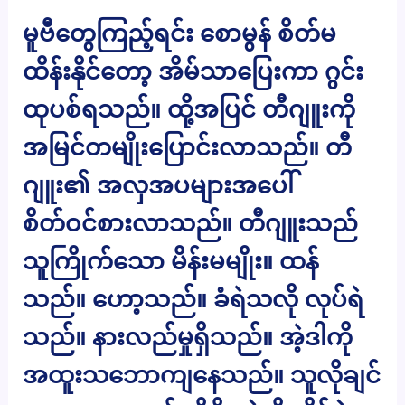
မူဗီတွေကြည့်ရင်း စောမွန် စိတ်မ
ထိန်းနိုင်တော့ အိမ်သာပြေးကာ ဂွင်း
ထုပစ်ရသည်။ ထို့အပြင် တီဂျူးကို
အမြင်တမျိုးပြောင်းလာသည်။ တီ
ဂျူး၏ အလှအပများအပေါ်
စိတ်ဝင်စားလာသည်။ တီဂျူးသည်
သူကြိုက်သော မိန်းမမျိုး။ ထန်
သည်။ ဟော့သည်။ ခံရဲသလို လုပ်ရဲ
သည်။ နားလည်မှုရှိသည်။ အဲ့ဒါကို
အထူးသဘောကျနေသည်။ သူလိုချင်