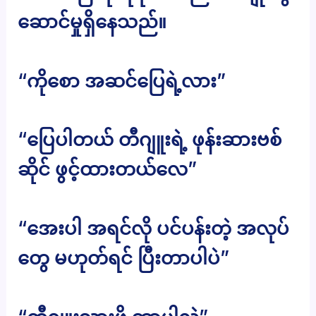
ဆောင်မှုရှိနေသည်။
“ကိုစော အဆင်ပြေရဲ့လား”
“ပြေပါတယ် တီဂျူးရဲ့ ဖုန်းဆားဗစ်
ဆိုင် ဖွင့်ထားတယ်လေ”
“အေးပါ အရင်လို ပင်ပန်းတဲ့ အလုပ်
တွေ မဟုတ်ရင် ပြီးတာပါပဲ”