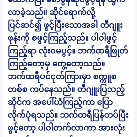
လာခဲ့သည်။ ဆိုင်ရောက်လို့
ပြင်ဆင်၍ ဖွင့်ပြီးသောအခါ တီဂျူး
ဖုန်းကို စဖွင့်ကြည့်သည်။ ပါဝါဖွင့်
ကြည့်ရာ လုံးဝမပွင့်။ ဘက်ထရီဖြုတ်
ကြည့်တော့မှ တွေ့တော့သည်။
ဘက်ထရီပင်ငုတ်ကြားမှာ စက္ကူစ
တစ်စ ကပ်နေသည်။ တီဂျူးပြသည့်
ဆိုင်က အပေါ်ယံကြည့်ကာ ပြော
လိုက်ပုံရသည်။ ဘက်ထရီပြန်တပ်ပြီး
ဖွင့်တော့ ပါဝါတက်လာကာ အားလုံး