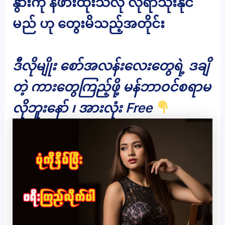
နွားကို နဖားထိုးသလို လိုရာသုံးနိုင်
မည် ဟု တွေးမိသည့်အတိုင်း
ဒီလိုမျိုး စော်အလန်းလေးတွေရဲ့ ဒချိ
တဲ့ ကားတွေကြည့်ဖို့ မန်ဘာဝင်စရာမ
လိုဘူးနော် ၊ အားလုံး Free