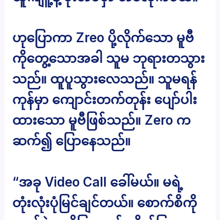
ဟုပြောကာ Zreo ပို့လိုက်သော မူဗီ
ကိုတွေ့သောအခါ သူမ ဘုရားတသွား
သည်။ ထူပူသွားလေသည်။ သူမရန်
ကုန်မှာ ကျောင်းတက်တုန်း ပျော်ပါး
ထားသော မူဗီဖြစ်သည်။ Zero က
ဆက်၍ ပြောနေသည်။
“အခု Video Call ခေါ်မယ်။ မရဲ့
တုံးလုံးပုံမြင်ချင်တယ်။ စောက်စိကို