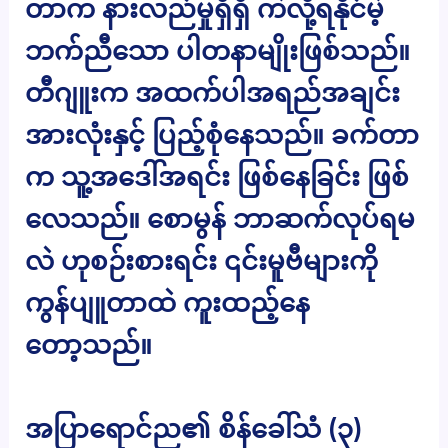
တာက နားလည်မှုရှိရှိ ကဲလို့ရနိုင်မဲ့
ဘက်ညီသော ပါတနာမျိုးဖြစ်သည်။
တီဂျူးက အထက်ပါအရည်အချင်း
အားလုံးနှင့် ပြည့်စုံနေသည်။ ခက်တာ
က သူ့အဒေါ်အရင်း ဖြစ်နေခြင်း ဖြစ်
လေသည်။ စောမွန် ဘာဆက်လုပ်ရမ
လဲ ဟုစဉ်းစားရင်း ၎င်းမူဗီများကို
ကွန်ပျူတာထဲ ကူးထည့်နေ
တော့သည်။
အပြာရောင်ည၏ စိန်ခေါ်သံ (၃)