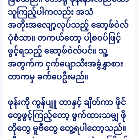
သူကြည့်ပါကလည်း အသံ
အတိုးအလျော့လုပ်သည့် ဆော့ဖ်ဝဲလ်
ပုံစံသာ။ တကယ်တော့ ပါ့စဝပ်ဖြင့်
ဖွင့်ရသည့် ဆော့ဖ်ဝဲလ်ပင်။ သူ့
အတွက်က ငှက်ပျောသီးအခွံနွှာစား
တာကမှ ခက်ပေဦးမည်။
ဖုန်းကို ကွန်ပျူ တာနှင့် ချိတ်ကာ ဖိုင်
တွေဖွင့်ကြည့်တော့ ဖွက်ထားသမျှ ဖို
တိုတွေ မူဗီတွေ တွေ့ရပါတော့သည်။