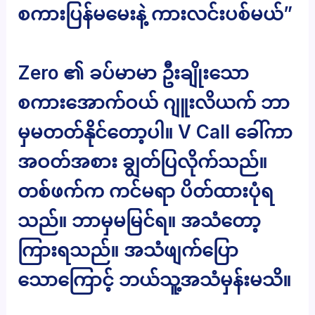
စကားပြန်မမေးနဲ့ ကားလင်းပစ်မယ်”
Zero ၏ ခပ်မာမာ ဦးချိုးသော
စကားအောက်ဝယ် ဂျူးလိယက် ဘာ
မှမတတ်နိုင်တော့ပါ။ V Call ခေါ်ကာ
အဝတ်အစား ချွတ်ပြလိုက်သည်။
တစ်ဖက်က ကင်မရာ ပိတ်ထားပုံရ
သည်။ ဘာမှမမြင်ရ။ အသံတော့
ကြားရသည်။ အသံဖျက်ပြော
သောကြောင့် ဘယ်သူ့အသံမှန်းမသိ။