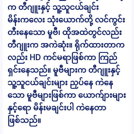
က တီဂျူးနှင့် သူ့သူငယ်ချင်း
မိန်းကလေး သုံးယောက်တို့ လင်ကွင်း
တီးနေသော မူဗီ၊ ထိုအထဲတွင်လည်း
တီဂျူးက အကဲဆုံး။ ရိုက်ထားတာက
လည်း HD ကင်မရာဖြစ်ကာ ကြည်
ရှင်းနေသည်။ မူဗီများက တီဂျူးနှင့်
သူ့သူငယ်ချင်းများ ညှပ်နေ ကဲနေ
သော မူဗီများဖြစ်ကာ ယောက်ျားများ
နှင့်ရော မိန်းမချင်းပါ ကဲနေတာ
ဖြစ်သည်။