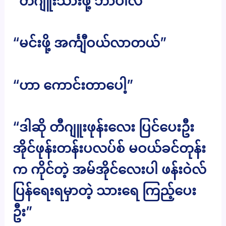
“တီဂျူးသားဖို့ ဘာပါလဲ”
“မင်းဖို့ အင်္ကျီဝယ်လာတယ်”
“ဟာ ကောင်းတာပေါ့”
“ဒါဆို တီဂျူးဖုန်းလေး ပြင်ပေးဦး
အိုင်ဖုန်းတန်းပလပ်စ် မဝယ်ခင်တုန်း
က ကိုင်တဲ့ အမ်အိုင်လေးပါ ဖန်းဝဲလ်
ပြန်ရေးရမှာတဲ့ သားရေ ကြည့်ပေး
ဦး”