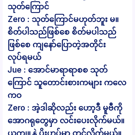
သုတ်ကြောင်
Zero : သုတ်ကြောင်မဟုတ်ဘူး မ။
စိတ်ပါသည်ဖြစ်စေ စိတ်မပါသည်
ဖြစ်စေ ကျနော်ပြောတဲ့အတိုင်း
လုပ်ရမယ်
Jue : အောင်မာရာရာစစ သုတ်
ကြောင် သူတောင်းစားကများ ကလေ
ကဝ
Zero : အဲ့ဒါဆိုလည်း ဟော့ဒီ မူဗီကို
အောဂရုတွေမှာ လင်းပေးလိုက်မယ်။
ယူကျူ့နဲ့ ပိုးဟပ်မှာ တင်လိုက်မယ်။