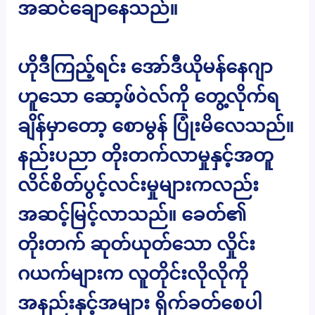
အဆင်ချောနေသည်။
ဟိုဒီကြည့်ရင်း အော်ဒီယိုမန်နေဂျာ
ဟူသော ဆော့ဖ်ဝဲလ်ကို တွေ့လိုက်ရ
ချိန်မှာတော့ စောမွန် ပြုံးမိလေသည်။
နည်းပညာ တိုးတက်လာမှုနှင့်အတူ
လိင်စိတ်ပွင့်လင်းမှုများကလည်း
အဆင့်မြင့်လာသည်။ ခေတ်၏
တိုးတက် ဆုတ်ယုတ်သော လှိုင်း
ဂယက်များက လူတိုင်းလိုလိုကို
အနည်းနှင့်အများ ရိုက်ခတ်စေပါ