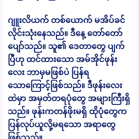
ဂျူးလိယက် တစ်ယောက် မအိပ်ခင်
လိုင်းသုံးနေသည်။ ဒီနေ့ တော်တော်
ပျော်သည်။ သူ၏ ဒေတာတွေ ပျက်
ပြီဟု ထင်ထားသော အမ်အိုင်ဖုန်း
လေး ဘာမှမဖြစ်ပဲ ပြန်ရ
သောကြောင့်ဖြစ်သည်။ ဒီဖုန်းလေး
ထဲမှာ အမှတ်တရပုံတွေ အများကြီးရှိ
သည်။ ဖုန်းကတန်ဖိုးမရှိ ထိုပုံတွေက
ပြန်လုပ်ယူလို့မရသော အရာတွေ
ဖြစ်သည်။