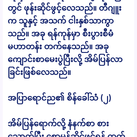
တွင် ဖုန်းဆိုင်ဖွင့်လေသည်။ တီဂျူး
က သူနှင့် အသက် ငါးနှစ်သာကွာ
သည်။ အခု ရန်ကုန်မှာ စီးပွားစီမံ
မဟာတန်း တက်နေသည်။ အခု
ကျောင်းစာမေးပွဲပြီးလို့ အိမ်ပြန်လာ
ခြင်းဖြစ်လေသည်။
အပြာရောင်ည၏ စိန်ခေါ်သံ (၂)
အိမ်ပြန်ရောက်လို့ နံနက်စာ စား
သောက်ပြီး စောမွန်ဆိုင်ဖွင့်ရန် ထွက်