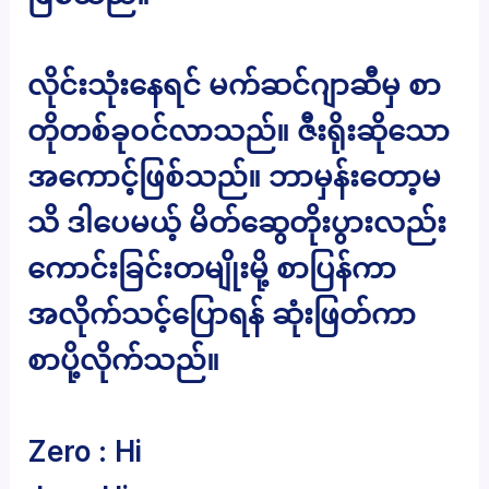
လိုင်းသုံးနေရင် မက်ဆင်ဂျာဆီမှ စာ
တိုတစ်ခုဝင်လာသည်။ ဇီးရိုးဆိုသော
အကောင့်ဖြစ်သည်။ ဘာမှန်းတော့မ
သိ ဒါပေမယ့် မိတ်ဆွေတိုးပွားလည်း
ကောင်းခြင်းတမျိုးမို့ စာပြန်ကာ
အလိုက်သင့်ပြောရန် ဆုံးဖြတ်ကာ
စာပို့လိုက်သည်။
Zero : Hi