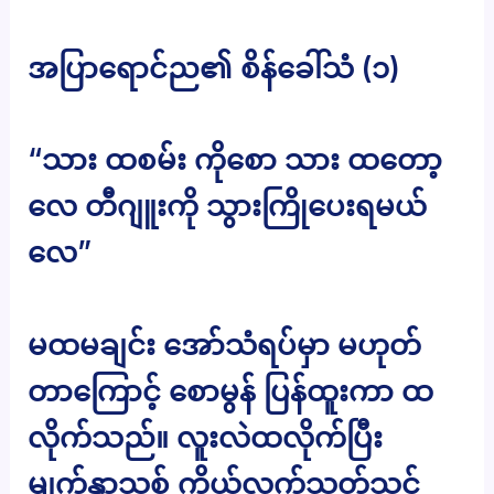
အပြာရောင်ည၏ စိန်ခေါ်သံ (၁)
“သား ထစမ်း ကိုစော သား ထတော့
လေ တီဂျူးကို သွားကြိုပေးရမယ်
လေ”
မထမချင်း အော်သံရပ်မှာ မဟုတ်
တာကြောင့် စောမွန် ပြန်ထူးကာ ထ
လိုက်သည်။ လူးလဲထလိုက်ပြီး
မျက်နှာသစ် ကိုယ်လက်သုတ်သင်