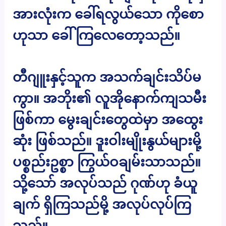
အားလုံးက ခေါ်ရလွယ်သော ကိုစော
ဟုသာ ခေါ်ကြလေတော့သည်။
တီဂျူးနှင့်သူက အသက်ချင်းသိပ်မ
ကွာ။ အဘိုး၏ လူအိုနောက်ကျသမီး
ဖြစ်ကာ မွေးချင်းတွေထဲမှာ အထွေး
ဆုံး ဖြစ်သည်။ ဒူးဝါးမျိုးနွယ်များမို့
ပစ္စည်းဥစ္စာ ကြွယ်ဝချမ်းသာသည်။
သို့သော် အလုပ်သည် ဂုဏ်ဟု ခံယူ
ချက် ရှိကြသည်မို့ အလုပ်လုပ်ကြ
သည်။