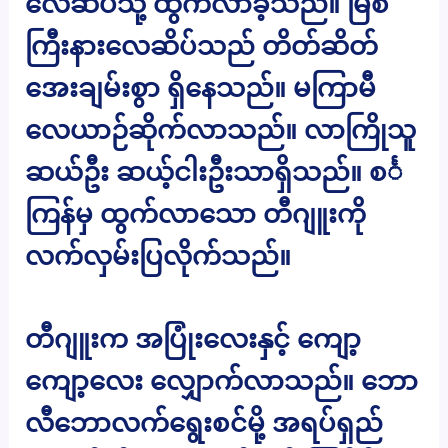
လေဆိပ်သို့ ထွက်လာခဲ့သည်။ မြစ်
ကြီးနားလေဆိပ်သည် တိတ်ဆိတ်
အေးချမ်းစွာ ရှိနေသည်။ မကြာမီ
လေယာဉ်ဆိုက်လာသည်။ လာကြိုသူ
ဆယ်ဦး ဆယ့်ငါးဦးသာရှိသည်။ စင်္
ကြန်မှ ထွက်လာသော တီဂျူးကို
လက်လှမ်းပြလိုက်သည်။
တီဂျူးက အပြုံးလေးနှင့် ကျော့
ကျော့လေး လျှောက်လာသည်။ ဘော
လီဘောလက်ရွေးစင်မို့ အရပ်ရှည်