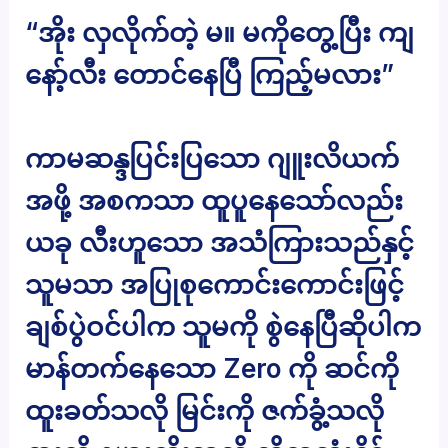
“အိုး လှလိုက်တဲ့ မ။ မကိုတွေ့ပြီး ကျ
နော့်လီး တောင်နေပြီ ကြည့်မလား”
ကာမဆန္ဒပြင်းပြသော ဂျူးလိယက်
အဖို့ အစကသာ ထူပူနေသော်လည်း
ယခု လီးဟူသော အသံကြားသည်နှင့်
သူမသာ အပြုစုကောင်းကောင်းဖြင့်
ချစ်ပွဲဝင်ပါက သူမကို စွဲနေပြီဆိုပါက
မာန်တက်နေသော Zero ကို ဆင်ကို
ထူးခတ်သလို မြင်းကို ဇက်ခွံ့သလို