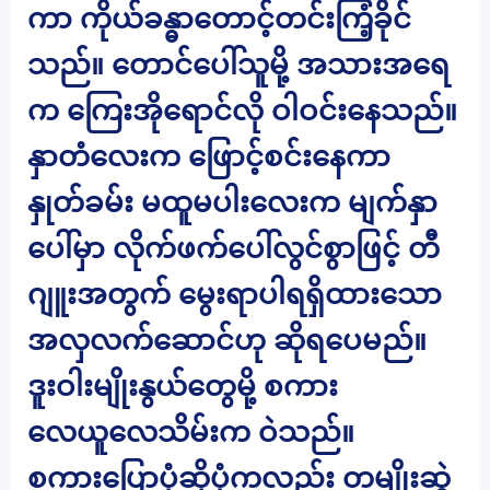
ကာ ကိုယ်ခန္ဓာတောင့်တင်းကြံ့ခိုင်
သည်။ တောင်ပေါ်သူမို့ အသားအရေ
က ကြေးအိုရောင်လို ဝါဝင်းနေသည်။
နှာတံလေးက ဖြောင့်စင်းနေကာ
နှုတ်ခမ်း မထူမပါးလေးက မျက်နှာ
ပေါ်မှာ လိုက်ဖက်ပေါ်လွင်စွာဖြင့် တီ
ဂျူးအတွက် မွေးရာပါရရှိထားသော
အလှလက်ဆောင်ဟု ဆိုရပေမည်။
ဒူးဝါးမျိုးနွယ်တွေမို့ စကား
လေယူလေသိမ်းက ဝဲသည်။
စကားပြောပုံဆိုပုံကလည်း တမျိုးဆွဲ