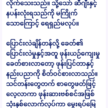
လိုက်သေးသည်။ သို့သော် ဆီဂျီးနှင့်
နပန်းလုံးရသည်ကို မကြိုက်
သောကြောင့် ရေရှည်မလုပ်။
ပြောင်းလဲချိန်တန်လို့ ခေတ်၏
ပြောင်းလဲမှုနှင့်အတူ ဖုန်းယဉ်ကျေးမှု
ခေတ်စားလာတော့ ဖုန်းပြင်တာနှင့်
နည်းပညာကို စိတ်ဝင်စားလာသည်။
သင်တန်းတွေတက် စာတွေဖတ်ဖြင့်
လေ့လာကာ ဖုန်းဆားဗစ်စင်အဖြစ်
သုံးနှစ်လောက်လုပ်ကာ မွေးရပ်မြေ