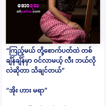
“ကြည့်မယ် တို့စောက်ပတ်ထဲ တစ်
ချိန်ချိန်မှာ ဝင်လာမယ့် လီး ဘယ်လို
လဲဆိုတာ သိချင်တယ်”
“အိုး ဟား မရာ”