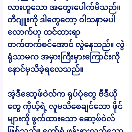
လားဟူသော အတွေးပေါက်မိသည်။
တီဂျူးကို ဒါတွေတော့ ဝါသနာမပါ
လောက်ဟု ထင်ထားရာ
တက်တက်စင်အောင် လွဲနေသည်။ လွဲ
ရုံသာမက အမှားကြီးမှားကြောင်းကို
နောင်မှသိခဲ့ရလေသည်။
အဲ့ဒီဆော့ဖ်ဝဲလ်က ရုပ်ပုံတွေ ဗီဒီယို
တွေ ကိုယ့်ရဲ့ လူမသိစေချင်သော ဖိုင်
များကို ဖွက်ထားသော ဆော့ဖ်ဝဲလ်
ဖြစ်သည်။ တော်ရုံ ဖုန်းနားလည်သော