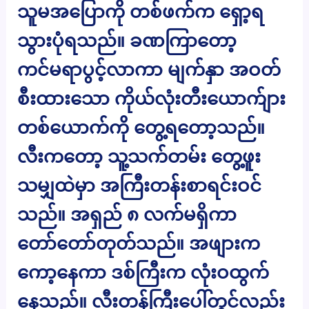
သူမအပြောကို တစ်ဖက်က ရှော့ရ
သွားပုံရသည်။ ခဏကြာတော့
ကင်မရာပွင့်လာကာ မျက်နှာ အဝတ်
စီးထားသော ကိုယ်လုံးတီးယောက်ျား
တစ်ယောက်ကို တွေ့ရတော့သည်။
လီးကတော့ သူ့သက်တမ်း တွေ့ဖူး
သမျှထဲမှာ အကြီးတန်းစာရင်းဝင်
သည်။ အရှည် ၈ လက်မရှိကာ
တော်တော်တုတ်သည်။ အဖျားက
ကော့နေကာ ဒစ်ကြီးက လုံးဝထွက်
နေသည်။ လီးတန်ကြီးပေါ်တွင်လည်း