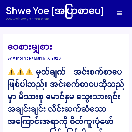
Skip
Shwe Yoe [အပြာစာပေ]
to
Mai
content
www.shweyoemm.com
Men
ဝေစားမျှစား
By
Viktor Yoe
/
March 17, 2026
မှတ်ချက် – အင်းစက်စာပေ
ဖြစ်ပါသည်။ အင်းစက်စာပေဆိုသည်
မှာ မိသားစု မောင်နှမ သွေးသားရင်း
အချင်းချင်း လိင်းဆက်ဆံသော
အကြောင်းအရာကို စိတ်ကူးပုံဖော်