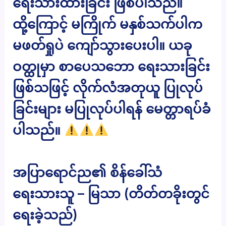
ရေးသားထားခြင်း ဖြစ်ပါသည်။
ထို့ကြောင့် မကြိုက် မနှစ်သက်ပါက
မဖတ်ရှုပဲ ကျော်သွားပေးပါ။ ယခု
ဝတ္ထုမှာ စာပေသဘော ရေးသားခြင်း
ဖြစ်သဖြင့် လိုက်လံအတုယူ ပြုလုပ်
ခြင်းများ မပြုလုပ်ပါရန် မေတ္တာရပ်ခံ
ပါသည်။
အပြာရောင်ည၏ စိန်ခေါ်သံ
ရေးသားသူ – မြသာ (တိတ်တခိုးတွင်
ရေးခဲ့သည်)