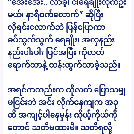
“အေးအေး.. လာခဲ့၊ ငါရေချိုးလိုက်ဦး
မယ်၊ နာရီဝက်လောက်” ဆိုပြီး
လိုရင်းလောက်ဘဲ ပြန်ပြောကာ
ခပ်သွက်သွက် ရေချိုး၊ အလှနည်း
နည်းပါးပါး ပြင်အပြီး ကိုလတ်
ရောက်တာနဲ့ တန်းထွက်လာခဲ့သည်။
အရင်ကတည်းက ကိုလတ် ပြောသမျှ
မငြင်းဘဲ အင်း လိုက်နေကျက အခု
ထိ အကျင့်ပါနေမှန်း ကိုယ့်ကိုယ်ကို
တောင် သတိမထားမိ။ သတိရလို့