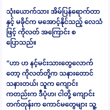
သုံးယောက်သား အိမ်ပြန်ရောက်တာ
နှင့် မခိုင်က မအောင့်နိုင်သည့် လေသံ
ဖြင့် ကိုလတ် အကြောင်း စ
ပြောသည်။
“ဟာ ဟ နင့်မင်းသားတွေလောက်
တော့ ကိုလတ်တို့က သနားတောင်
သနားတယ်၊ သူက ကျောင်း
ကတည်းက ဒီပုံဟ၊ ငါတို့ ကျောင်း
တက်တုန်းက ကောင်မတွေများ သူ့