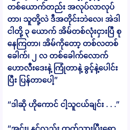
တစ်ယောက်တည်း အလုပ်လာလုပ်
တာ၊ သူတို့လဲ ဒီအတိုင်းဘဲလေ၊ အဲဒါ
ငါတို့ ၃ ယောက် အိမ်တစ်လုံးငှားပြီ စု
နေကြတာ၊ အိမ်ကိုတော့ တစ်လတစ်
ခေါက်၊ ၂ လ တစ်ခေါက်လောက်
ဟောလီးဒေးနဲ့ ကြုံတာနဲ့ ခွင့်နဲ့ပေါင်း
ပြီး ပြန်တာပေါ့”
“ဒါဆို ဟိုကောင် ငါ့သူငယ်ချင်း . . .”
“အင်း၊ နင်လည်း ထွက်သွားပြီးရော