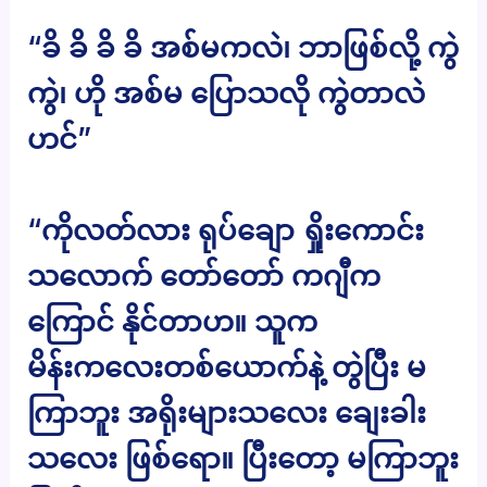
“ခိ ခိ ခိ ခိ အစ်မကလဲ၊ ဘာဖြစ်လို့ ကွဲ
ကွဲ၊ ဟို အစ်မ ပြောသလို ကွဲတာလဲ
ဟင်”
“ကိုလတ်လား ရုပ်ချော ရှိုးကောင်း
သလောက် တော်တော် ကဂျီက
ကြောင် နိုင်တာဟ။ သူက
မိန်းကလေးတစ်ယောက်နဲ့ တွဲပြီး မ
ကြာဘူး အရိုးများသလေး ချေးခါး
သလေး ဖြစ်ရော။ ပြီးတော့ မကြာဘူး