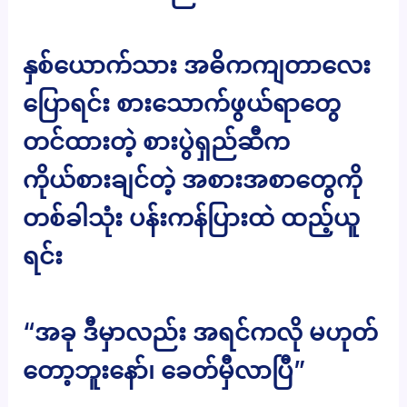
နှစ်ယောက်သား အဓိကကျတာလေး
ပြောရင်း စားသောက်ဖွယ်ရာတွေ
တင်ထားတဲ့ စားပွဲရှည်ဆီက
ကိုယ်စားချင်တဲ့ အစားအစာတွေကို
တစ်ခါသုံး ပန်းကန်ပြားထဲ ထည့်ယူ
ရင်း
“အခု ဒီမှာလည်း အရင်ကလို မဟုတ်
တော့ဘူးနော်၊ ခေတ်မှီလာပြီ”