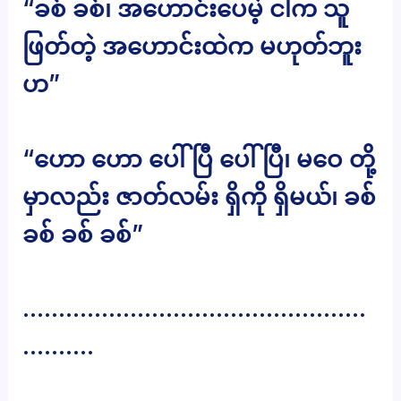
“ခစ် ခစ်၊ အဟောင်းပေမဲ့ ငါက သူ
ဖြတ်တဲ့ အဟောင်းထဲက မဟုတ်ဘူး
ဟ”
“ဟော ဟော ပေါ်ပြီ ပေါ်ပြီ၊ မဝေ တို့
မှာလည်း ဇာတ်လမ်း ရှိကို ရှိမယ်၊ ခစ်
ခစ် ခစ် ခစ်”
…………………………………………
……….