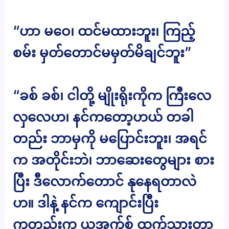
“ဟာ မဝေ၊ ထင်မထားဘူး၊ ကြည့်
စမ်း မှတ်တောင်မမှတ်မိချင်ဘူး”
“ခစ် ခစ်၊ ငါတို့ မျိုးရိုးကိုက ကြီးလေ
လှလေဟ၊ နင်ကတော့ဟယ် တခါ
တည်း ဘာမှကို မပြောင်းဘူး၊ အရင်
က အတိုင်းဘဲ၊ ဘာဆေးတွေများ စား
ပြီး ဒီလောက်တောင် နုနေရတာလဲ
ဟ။ ဒါနဲ့ နင်က ကျောင်းပြီး
ကတည်းက ယူအက်စ် ထွက်သွားတာ