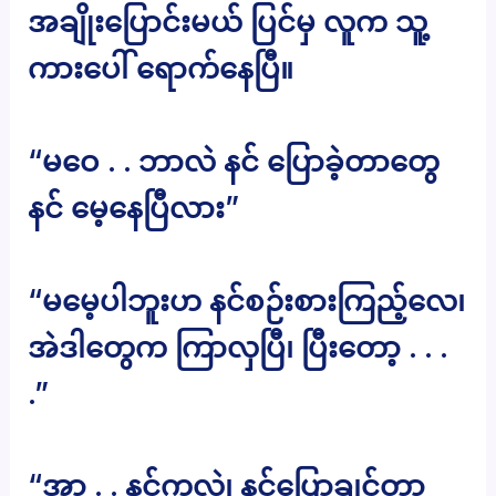
အချိုးပြောင်းမယ် ပြင်မှ လူက သူ့
ကားပေါ် ရောက်နေပြီ။
“မဝေ . . ဘာလဲ နင် ပြောခဲ့တာတွေ
နင် မေ့နေပြီလား”
“မမေ့ပါဘူးဟ နင်စဉ်းစားကြည့်လေ၊
အဲဒါတွေက ကြာလှပြီ၊ ပြီးတော့ . . .
.”
“အာ . . နင်ကလဲ၊ နင်ပြောချင်တာ