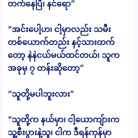
တက်နေပြီ၊ နင်ရော”
“အင်းပေါ့ဟ၊ ငါ့မှာလည်း သမီး
တစ်ယောက်တည်း နင့်သားထက်
တော့ နဲနဲငယ်မယ်ထင်တယ်၊ သူက
အခုမှ ၇ တန်းဆိုတော့”
“သူတို့မပါဘူးလား”
“သူတို့က နယ်မှာ၊ ငါ့ယောကျ်ားက
သူ့စီးပွားနဲ့သူ၊ ငါက ဒီရန်ကုန်မှာ