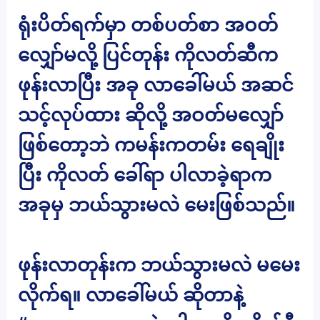
ရုံးပိတ်ရက်မှာ တစ်ပတ်စာ အဝတ်
လျှော်မလို့ ပြင်တုန်း ကိုလတ်ဆီက
ဖုန်းလာပြီး အခု လာခေါ်မယ် အဆင်
သင့်လုပ်ထား ဆိုလို့ အဝတ်မလျှော်
ဖြစ်တော့ဘဲ ကမန်းကတမ်း ရေချိုး
ပြီး ကိုလတ် ခေါ်ရာ ပါလာခဲ့ရာက
အခုမှ ဘယ်သွားမလဲ မေးဖြစ်သည်။
ဖုန်းလာတုန်းက ဘယ်သွားမလဲ မမေး
လိုက်ရ။ လာခေါ်မယ် ဆိုတာနဲ့