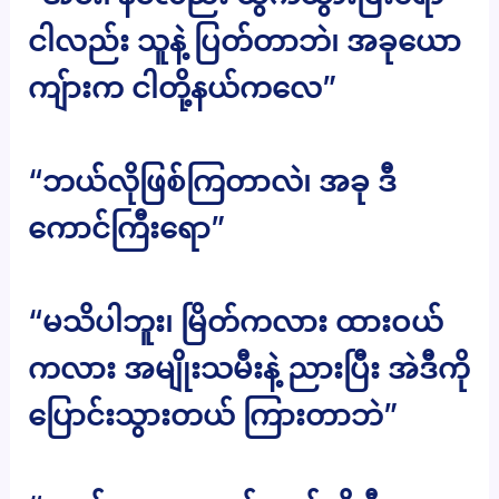
ငါလည်း သူနဲ့ ပြတ်တာဘဲ၊ အခုယော
ကျ်ားက ငါတို့နယ်ကလေ”
“ဘယ်လိုဖြစ်ကြတာလဲ၊ အခု ဒီ
ကောင်ကြီးရော”
“မသိပါဘူး၊ မြိတ်ကလား ထားဝယ်
ကလား အမျိုးသမီးနဲ့ ညားပြီး အဲဒီကို
ပြောင်းသွားတယ် ကြားတာဘဲ”