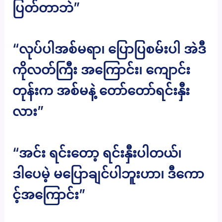
ပြတ်တာဘဲ”
“လုပ်ပါအစ်မရာ၊ ပြောပြစမ်းပါ အဲဒီ
ကိုလတ်ကြီး အကြောင်း၊ ကျောင်း
တုန်းက အစ်မနဲ့ တော်တော်ရင်းနှီး
လား”
“အင်း ရင်းတော့ ရင်းနှီးပါတယ်၊
ဒါပေမဲ့ မပြောချင်ပါဘူးဟာ၊ ဒီကော
င့်အကြောင်း”