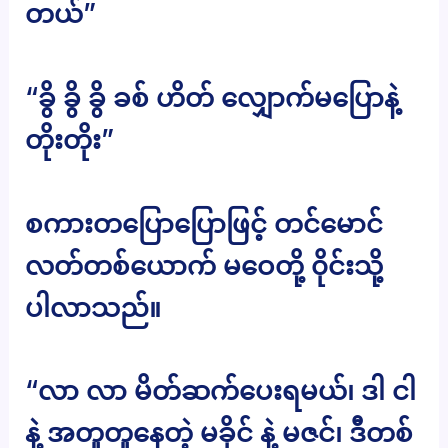
တယ်”
“ခွိ ခွိ ခွိ ခစ် ဟိတ် လျှောက်မပြောနဲ့
တိုးတိုး”
စကားတပြောပြောဖြင့် တင်မောင်
လတ်တစ်ယောက် မဝေတို့ ၀ိုင်းသို့
ပါလာသည်။
“လာ လာ မိတ်ဆက်ပေးရမယ်၊ ဒါ ငါ
နဲ့ အတူတူနေတဲ့ မခိုင် နဲ့ မဇင်၊ ဒီတစ်