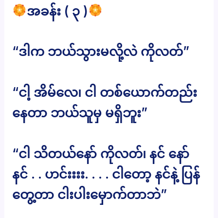
အခန်း ( ၃ )
“ဒါက ဘယ်သွားမလို့လဲ ကိုလတ်”
“ငါ့ အိမ်လေ၊ ငါ တစ်ယောက်တည်း
နေတာ ဘယ်သူမှ မရှိဘူး”
“ငါ သိတယ်နော် ကိုလတ်၊ နင် နော်
နင် . . ဟင်းးးး. . . . ငါတော့ နင်နဲ့ ပြန်
တွေ့တာ ငါးပါးမှောက်တာဘဲ”