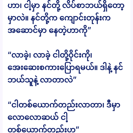
ဟာ၊ ငါ့မှာ နင်တို့ လိပ်စာဘယ်ရှိတော့
မှာလဲ။ နင်တို့က ကျောင်းတုန်းက
အဆောင်မှာ နေတဲ့ဟာကို”
“လာခဲ့၊ လာခဲ့ ငါတို့ဝိုင်းကို၊
အေးဆေးစကားပြောရမယ်။ ဒါနဲ့ နင်
ဘယ်သူနဲ့ လာတာလဲ”
“ငါတစ်ယောက်တည်းလာတာ၊ ဒီမှာ
လောလောဆယ် ငါ့
တစ်ယောက်တည်းဟ”