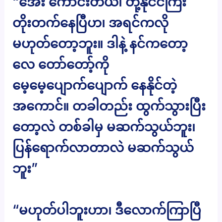
“အေး ကောင်းတယ်၊ တို့နိုင်ငံကြီး
တိုးတက်နေပြီဟ၊ အရင်ကလို
မဟုတ်တော့ဘူး။ ဒါနဲ့ နင်ကတော့
လေ တော်တော့်ကို
မေ့မေ့ပျောက်ပျောက် နေနိုင်တဲ့
အကောင်။ တခါတည်း ထွက်သွားပြီး
တော့လဲ တစ်ခါမှ မဆက်သွယ်ဘူး၊
ပြန်ရောက်လာတာလဲ မဆက်သွယ်
ဘူး”
“မဟုတ်ပါဘူးဟာ၊ ဒီလောက်ကြာပြီ