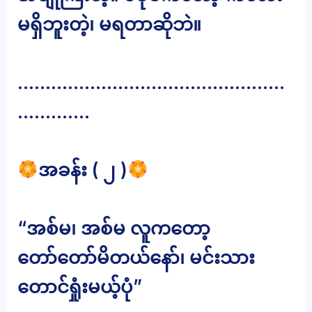
မရှိဘူးတဲ့၊ မရတာဆိုဘဲ။
…………………………………………
………….
အခန်း ( ၂ )
“အစ်မ၊ အစ်မ လူကတော့
တော်တော်မိတယ်နော်၊ မင်းသား
တောင်ရှုံးမယ့်ပုံ”