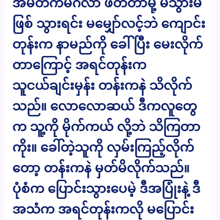
အိမ်တက်မင်္ဂလာ ဖိတ်တာမို့ မသွားမ
ဖြစ် သွားရင်း မမျှော်လင့်ဘဲ ကျောင်း
တုန်းက နာမည်ကို ခေါ်ပြီး မေးလိုက်
တာကြောင့် အရင်တုန်းက
သူငယ်ချင်းမှန်း တန်းကနဲ သိလိုက်
သည်။ လောလောဆယ် ဒီကလူတွေ
က သူ့ကို မိုက်ကယ် လို့ဘဲ သိကြတာ
ကိုး။ ခေါ်တဲ့သူကို လှမ်းကြည့်လိုက်
တော့ တန်းကနဲ မှတ်မိလိုက်သည်။
ပုံစံက ပြောင်းသွားပေမဲ့ ဒီအပြုံးနဲ့ ဒီ
အသံက အရင်တုန်းကလို မပြောင်း