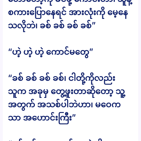
စကားပြောနေရင် အားလုံးကို မေ့နေ
သလိုဘဲ၊ ခစ် ခစ် ခစ် ခစ်”
“ဟဲ့ ဟဲ့ ဟဲ့ ကောင်မတွေ”
“ခစ် ခစ် ခစ် ခစ်၊ ငါတို့ကိုလည်း
သူက အခုမှ တွေ့ဖူးတာဆိုတော့ သူ့
အတွက် အသစ်ပါဘဲဟာ၊ မဝေက
သာ အဟောင်းကြီး”