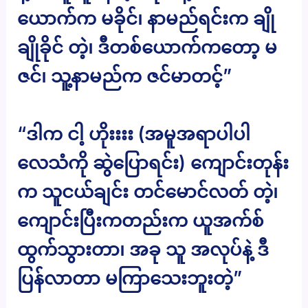
ယောက်က မခိုင်၊ နာမည်ရင်းက ချို
ချိုခိုင် တဲ့၊ ဒီတစ်ယောက်ကတော့ မ
ဇင်၊ သူ့နာမည်က ဇင်မာတင့်”
“ဒါက ငါ့ ဟိုးးးး (အမူအရာပါပါ
လေသံကို ဆွဲပြောရင်း) ကျောင်းတုန်း
က သူငယ်ချင်း တင်မောင်လတ် တဲ့၊
ကျောင်းပြီးကတည်းက ယူအက်စ်
ထွက်သွားတာ၊ အခု သူ အလုပ်နဲ့ ဒီ
ပြန်လာတာ မကြာသေးဘူးတဲ့”