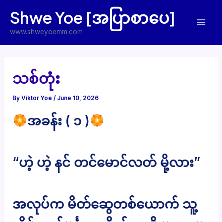
Skip
Shwe Yoe [အပြာစာပေ]
to
Mai
content
www.shweyoemm.com
Men
သစ်တုံး
By
Viktor Yoe
/
June 10, 2026
အခန်း ( ၁ )
“ဟဲ့ ဟဲ့ နင် တင်မောင်လတ် မို့လား”
အလုပ်က မိတ်ဆွေတစ်ယောက် သူ့