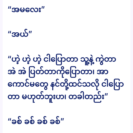
“အမလေး”
“အယ်”
“ဟဲ့ ဟဲ့ ဟဲ့ ငါပြောတာ သူ့နဲ့ ကွဲတာ
အဲ အဲ ပြတ်တာကိုပြောတာ၊ အာ
ကောင်မတွေ နင်တို့ထင်သလို ငါပြော
တာ မဟုတ်ဘူးဟ၊ တခါတည်း”
“ခစ် ခစ် ခစ် ခစ်”