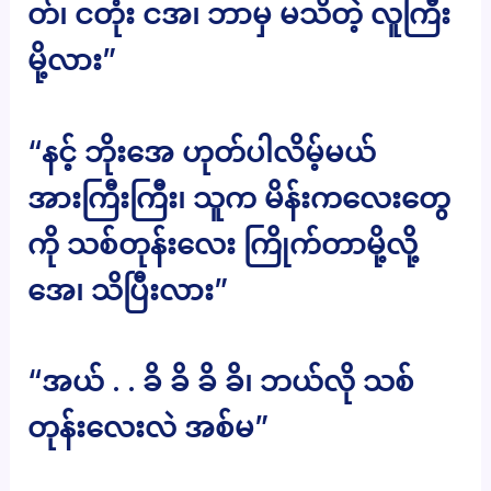
တ်၊ ငတုံး ငအ၊ ဘာမှ မသိတဲ့ လူကြီး
မို့လား”
“နင့် ဘိုးအေ ဟုတ်ပါလိမ့်မယ်
အားကြီးကြီး၊ သူက မိန်းကလေးတွေ
ကို သစ်တုန်းလေး ကြိုက်တာမို့လို့
အေ၊ သိပြီးလား”
“အယ် . . ခိ ခိ ခိ ခိ၊ ဘယ်လို သစ်
တုန်းလေးလဲ အစ်မ”