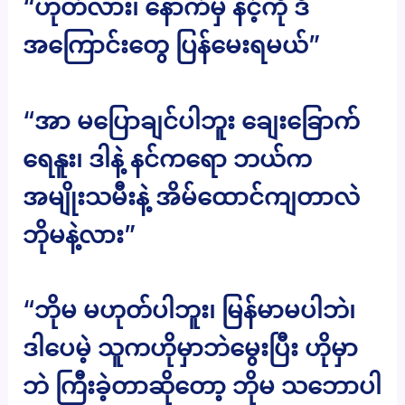
“ဟုတ်လား၊ နောက်မှ နင့်ကို ဒီ
အကြောင်းတွေ ပြန်မေးရမယ်”
“အာ မပြောချင်ပါဘူး ချေးခြောက်
ရေနူး၊ ဒါနဲ့ နင်ကရော ဘယ်က
အမျိုးသမီးနဲ့ အိမ်ထောင်ကျတာလဲ
ဘိုမနဲ့လား”
“ဘိုမ မဟုတ်ပါဘူး၊ မြန်မာမပါဘဲ၊
ဒါပေမဲ့ သူကဟိုမှာဘဲမွေးပြီး ဟိုမှာ
ဘဲ ကြီးခဲ့တာဆိုတော့ ဘိုမ သဘောပါ