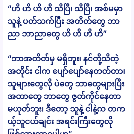
“ဟိ ဟိ ဟိ ဟိ သိပြီ၊ သိပြီ၊ အစ်မမှာ
သူနဲ့ ပတ်သက်ပြီး အတိတ်တွေ ဘာ
ညာ ဘာညာတွေ ဟိ ဟိ ဟိ ဟိ”
“ဘာအတိတ်မှ မရှိဘူး၊ နင်တို့သိတဲ့
အတိုင်း ငါက ပျော်ပျော်နေတတ်တာ၊
သူများတွေလို ပဲတွေ ဘာတွေများပြီး
အထာတွေ ဘာတွေ ဇွတ်ကိုင်နေတာ
မဟုတ်ဘူး၊ ဒီတော့ သူနဲ့ ငါနဲ့က တက
ယ့်သူငယ်ချင်း အရင်းကြီးတွေလို
ဖြစ်သွားတာပေါ့ဟ”