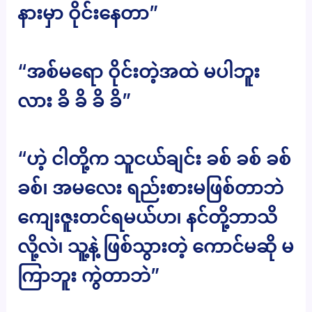
နားမှာ ဝိုင်းနေတာ”
“အစ်မရော ဝိုင်းတဲ့အထဲ မပါဘူး
လား ခိ ခိ ခိ ခိ”
“ဟဲ့ ငါတို့က သူငယ်ချင်း ခစ် ခစ် ခစ်
ခစ်၊ အမလေး ရည်းစားမဖြစ်တာဘဲ
ကျေးဇူးတင်ရမယ်ဟ၊ နင်တို့ဘာသိ
လို့လဲ၊ သူ့နဲ့ ဖြစ်သွားတဲ့ ကောင်မဆို မ
ကြာဘူး ကွဲတာဘဲ”