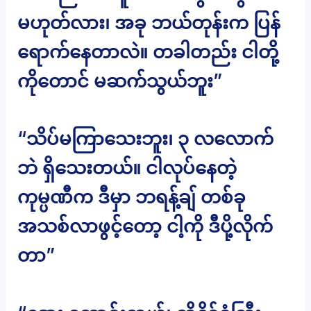
မဟုတ်လား၊ အခု ဘယ်တုန်းက ပြန်
ရောက်နေတာလဲ။ တခါတည်း ငါတို့
ကိုတောင် မဆက်သွယ်ဘူး”
“သိပ်မကြာသေးဘူး၊ ၃ လလောက်
ဘဲ ရှိသေးတယ်။ ငါလုပ်နေတဲ့
ကုမ္ပဏီက ဒီမှာ ဘရန့်ချ် တစ်ခု
အသစ်လာဖွင့်တော့ ငါ့ကို ဒီပို့လိုက်
တာ”