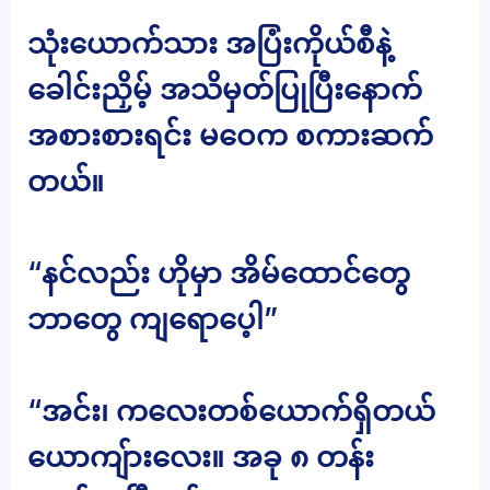
သုံးယောက်သား အပြံးကိုယ်စီနဲ့
ခေါင်းညှိမ့် အသိမှတ်ပြုပြီးနောက်
အစားစားရင်း မဝေက စကားဆက်
တယ်။
“နင်လည်း ဟိုမှာ အိမ်ထောင်တွေ
ဘာတွေ ကျရောပေ့ါ”
“အင်း၊ ကလေးတစ်ယောက်ရှိတယ်
ယောကျ်ားလေး။ အခု ၈ တန်း