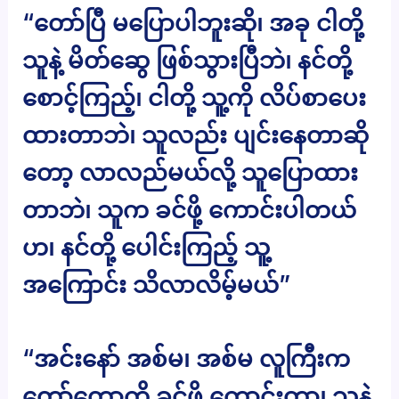
“တော်ပြီ မပြောပါဘူးဆို၊ အခု ငါတို့
သူနဲ့ မိတ်ဆွေ ဖြစ်သွားပြီဘဲ၊ နင်တို့
စောင့်ကြည့်၊ ငါတို့ သူ့ကို လိပ်စာပေး
ထားတာဘဲ၊ သူလည်း ပျင်းနေတာဆို
တော့ လာလည်မယ်လို့ သူပြောထား
တာဘဲ၊ သူက ခင်ဖို့ ကောင်းပါတယ်
ဟ၊ နင်တို့ ပေါင်းကြည့် သူ့
အကြောင်း သိလာလိမ့်မယ်”
“အင်းနော် အစ်မ၊ အစ်မ လူကြီးက
တော်တော့ကို ခင်ဖို့ ကောင်းတာ၊ သူနဲ့