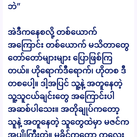
ဘဲ”
အဲဒီကနေစလို့ တစ်ယောက်
အကြောင်း တစ်ယောက် မသိတာတွေ
တော်တော်များများ ပြောဖြစ်ကြ
တယ်။ ဟိုရောက်ဒီရောက်၊ ဟိုတစ ဒီ
တစပေါ့။ ဒါ့အပြင် သူ့နဲ့ အတူနေတဲ့
သူ့သူငယ်ချင်းတွေ အကြောင်းပါ
အဆစ်ပါသေး။ အတိုချုပ်ကတော့
သူနဲ့ အတူနေတဲ့ သူတွေထဲမှာ မဇင်က
အပျိုကြီးတဲ့။ မခိုင်ကတော့ ကလေး