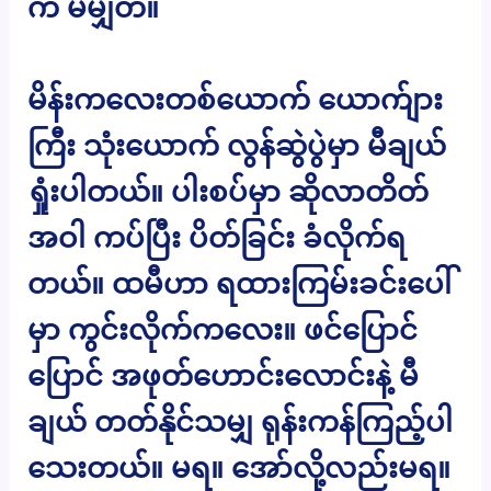
က မမျှတ။
မိန်းကလေးတစ်ယောက် ယောက်ျား
ကြီး သုံးယောက် လွန်ဆွဲပွဲမှာ မီချယ်
ရှုံးပါတယ်။ ပါးစပ်မှာ ဆိုလာတိတ်
အဝါ ကပ်ပြီး ပိတ်ခြင်း ခံလိုက်ရ
တယ်။ ထမီဟာ ရထားကြမ်းခင်းပေါ်
မှာ ကွင်းလိုက်ကလေး။ ဖင်ပြောင်
ပြောင် အဖုတ်ဟောင်းလောင်းနဲ့ မီ
ချယ် တတ်နိုင်သမျှ ရုန်းကန်ကြည့်ပါ
သေးတယ်။ မရ။ အော်လို့လည်းမရ။