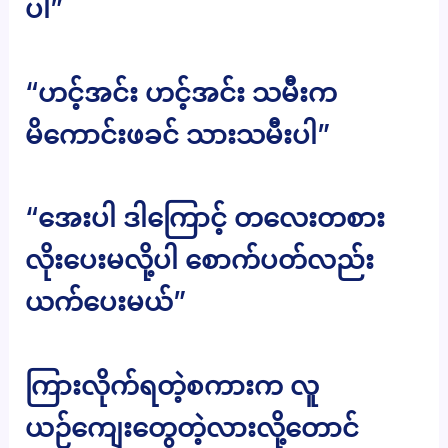
ပါ”
“ဟင့်အင်း ဟင့်အင်း သမီးက
မိကောင်းဖခင် သားသမီးပါ”
“အေးပါ ဒါကြောင့် တလေးတစား
လိုးပေးမလို့ပါ စောက်ပတ်လည်း
ယက်ပေးမယ်”
ကြားလိုက်ရတဲ့စကားက လူ
ယဉ်ကျေးတွေတဲ့လားလို့တောင်