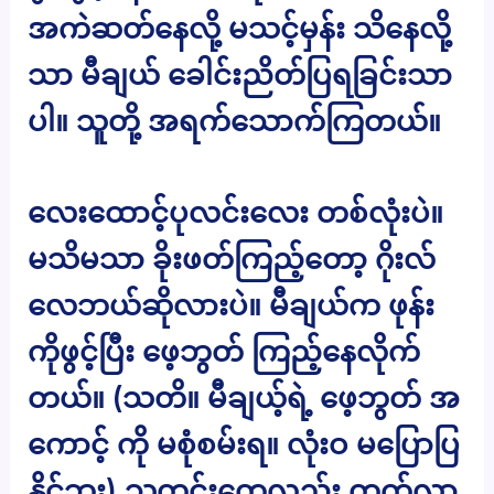
အကဲဆတ်နေလို့ မသင့်မှန်း သိနေလို့
သာ မီချယ် ခေါင်းညိတ်ပြရခြင်းသာ
ပါ။ သူတို့ အရက်သောက်ကြတယ်။
လေးထောင့်ပုလင်းလေး တစ်လုံးပဲ။
မသိမသာ ခိုးဖတ်ကြည့်တော့ ဂိုးလ်
လေဘယ်ဆိုလားပဲ။ မီချယ်က ဖုန်း
ကိုဖွင့်ပြီး ဖေ့ဘွတ် ကြည့်နေလိုက်
တယ်။ (သတိ။ မီချယ့်ရဲ့ ဖေ့ဘွတ် အ
ကောင့် ကို မစုံစမ်းရ။ လုံးဝ မပြောပြ
နိုင်ဘူး) သတင်းတွေလည်း တက်လာ