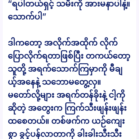
“ရပါတယ်ရှင့် သမီးကို အားမနာပါနဲ့။
သောက်ပါ”
ဒါကတော့ အလိုက်အထိုက် လိုက်
ပြောလိုက်ရတာဖြစ်ပြီး တကယ်တော့
သူတို့ အရက်သောက်ကြမှာကို မီချ
ယ့်အနေနဲ့ သဘောမတွေ့လှ။
မတော်လို့များ အရက်တန်ခိုးနဲ့ ငါ့ကို
ဆိုတဲ့ အတွေးက ကြက်သီးဖျန်းဖျန်း
ထစေတယ်။ တစ်ဖက်က ယဉ်ကျေး
စွာ ခွင့်ပန်လာတာကို ခါးခါးသီးသီး