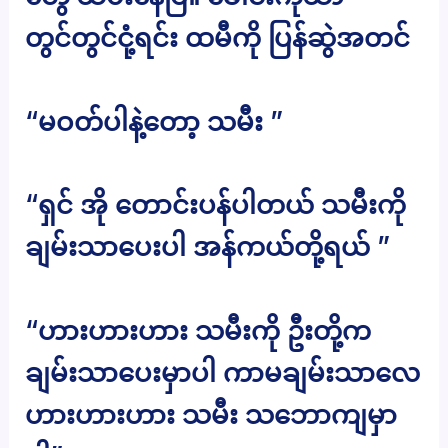
တွင်တွင်ငုံ့ရင်း ထမီကို ပြန်ဆွဲအတင်
“မဝတ်ပါနဲ့တော့ သမီး ”
“ရှင် အို တောင်းပန်ပါတယ် သမီးကို
ချမ်းသာပေးပါ အန်ကယ်တို့ရယ် ”
“ဟားဟားဟား သမီးကို ဦးတို့က
ချမ်းသာပေးမှာပါ ကာမချမ်းသာလေ
ဟားဟားဟား သမီး သဘောကျမှာ