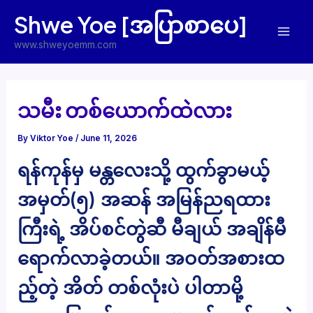
Skip
Shwe Yoe [အပြာစာပေ]
to
Mai
content
www.shweyoemm.com
Men
သမီး တစ်ယောက်ထဲလား
By
Viktor Yoe
/
June 11, 2026
ရန်ကုန်မှ မန္တလေးသို့ ထွက်ခွာမယ့်
အမှတ်(၅) အဆန် အမြန်ညရထား
ကြီးရဲ့ အိပ်စင်တွဲဆီ မီချယ် အချိန်မီ
ရောက်လာခဲ့တယ်။ အဝတ်အစားထ
ည့်တဲ့ အိတ် တစ်လုံးပဲ ပါတာမို့