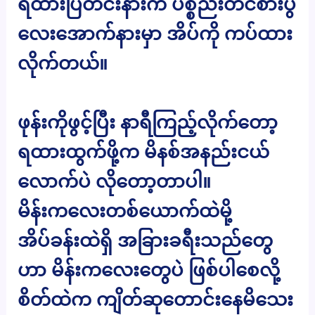
ရထားပြတင်းနားက ပစ္စည်းတင်စားပွဲ
လေးအောက်နားမှာ အိပ်ကို ကပ်ထား
လိုက်တယ်။
ဖုန်းကိုဖွင့်ပြီး နာရီကြည့်လိုက်တော့
ရထားထွက်ဖို့က မိနစ်အနည်းငယ်
လောက်ပဲ လိုတော့တာပါ။
မိန်းကလေးတစ်ယောက်ထဲမို့
အိပ်ခန်းထဲရှိ အခြားခရီးသည်တွေ
ဟာ မိန်းကလေးတွေပဲ ဖြစ်ပါစေလို့
စိတ်ထဲက ကျိတ်ဆုတောင်းနေမိသေး