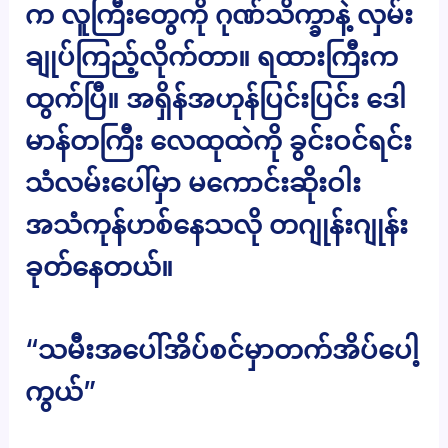
က လူကြီးတွေကို ဂုဏ်သိက္ခာနဲ့ လှမ်း
ချုပ်ကြည့်လိုက်တာ။ ရထားကြီးက
ထွက်ပြီ။ အရှိန်အဟုန်ပြင်းပြင်း ဒေါ
မာန်တကြီး လေထုထဲကို ခွင်းဝင်ရင်း
သံလမ်းပေါ်မှာ မကောင်းဆိုးဝါး
အသံကုန်ဟစ်နေသလို တဂျုန်းဂျုန်း
ခုတ်နေတယ်။
“သမီးအပေါ်အိပ်စင်မှာတက်အိပ်ပေါ့
ကွယ်”