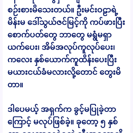
စဉ်းစားမိသေးတယ်။ ဦးမင်းဝဠာရဲ့
မိန်းမ ဒေါ်သွယ်ဇင်မြင့်ကို ကပ်ဖားပြီး
စောက်ပတ်တွေ ဘာတွေ မရွံမရှာ
ယက်ပေး၊ အိမ်အလုပ်ကူလုပ်ပေး၊
ကလေး နှစ်ယောက်ကူထိန်းပေးပြီး
မယားငယ်ခံမလားလို့တောင် တွေးမိ
တာ။
ဒါပေမယ့် အရှက်က ခွင့်မပြုခဲ့တာ
ကြောင့် မလုပ်ဖြစ်ခဲ့။ ခုတော့ ၅ နှစ်