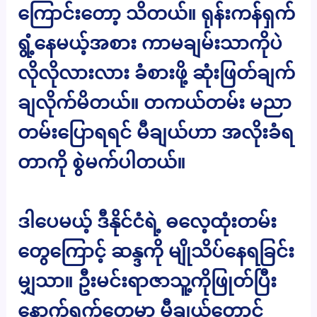
ကြောင်းတော့ သိတယ်။ ရုန်းကန်ရှက်
ရွံ့နေမယ့်အစား ကာမချမ်းသာကိုပဲ
လိုလိုလားလား ခံစားဖို့ ဆုံးဖြတ်ချက်
ချလိုက်မိတယ်။ တကယ်တမ်း မညာ
တမ်းပြောရရင် မီချယ်ဟာ အလိုးခံရ
တာကို စွဲမက်ပါတယ်။
ဒါပေမယ့် ဒီနိုင်ငံရဲ့ ဓလေ့ထုံးတမ်း
တွေကြောင့် ဆန္ဒကို မျိုသိပ်နေရခြင်း
မျှသာ။ ဦးမင်းရာဇာသူ့ကိုဖြုတ်ပြီး
နောက်ရက်တွေမှာ မီချယ်တောင်