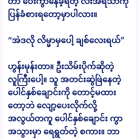
တာ ဝေးကွာနေခဲ့ရတဲ့ လီးအရသာကို
ပြန်ခံစားရတော့မှာပါလား။
“အဲဒလို လိမ္မာမှပေါ့ ချစ်လေးရယ်”
ဟွန်းမုန်းတာ။ ဦးသိမ်းပိုက်ဆိုတဲ့
လူကြီးပေါ့။ သူ အတင်းဆွဲဖြဲနေတဲ့
ပေါင်နှစ်ချောင်းကို တောင့်မထား
တော့ဘဲ လျော့ပေးလိုက်လို့
အလွယ်တကူ ပေါင်နှစ်ချောင်း ကွာ
အသွားမှာ ရေရွတ်တဲ့ စကား။ ဘာ