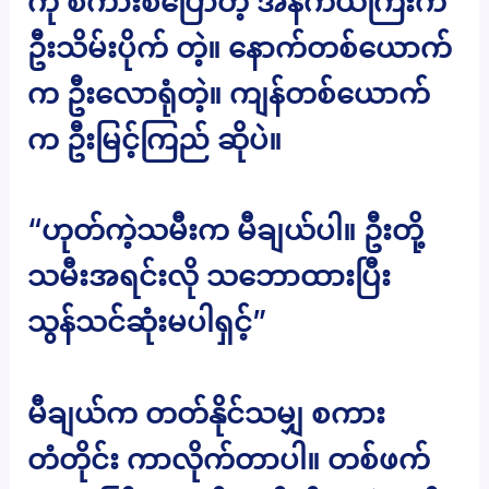
ကို စကားစပြောတဲ့ အန်ကယ်ကြီးက
ဦးသိမ်းပိုက် တဲ့။ နောက်တစ်ယောက်
က ဦးလောရုံတဲ့။ ကျန်တစ်ယောက်
က ဦးမြင့်ကြည် ဆိုပဲ။
“ဟုတ်ကဲ့သမီးက မီချယ်ပါ။ ဦးတို့
သမီးအရင်းလို သဘောထားပြီး
သွန်သင်ဆုံးမပါရှင့်”
မီချယ်က တတ်နိုင်သမျှ စကား
တံတိုင်း ကာလိုက်တာပါ။ တစ်ဖက်