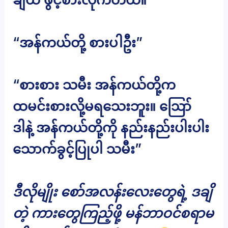
“အန်ကယ်တို့ စားပါဦး”
“စားစား သမီး အန်ကယ်တို့က
ထမင်းစားလို့မရသေးဘူး။ ဪ
ဒါနဲ့ အန်ကယ်တို့ကို နည်းနည်းပါးပါး
သောက်ခွင့်ပြုပါ သမီး”
ဒီလိုမျိုး စော်အလန်းလေးတွေရဲ့ ဒချိ
တဲ့ ကားတွေကြည့်ဖို့ မန်ဘာဝင်စရာမ