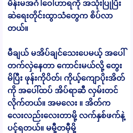
မိန်းမအင်္ဂါဝေါဟာရကို အသုံးပြုပြီး
ဆဲရေးတိုင်းထွာသံတွေက စိပ်လာ
တယ်။
မီချယ် မအိပ်ချင်သေးပေမယ့် အပေါ်
တက်လှဲနေတာ ကောင်းမယ်လို့ တွေး
မိပြီး ဖုန်းကိုပိတ်၊ ကိုယ့်ကျောပိုးအိတ်
ကို အပေါ်ထပ် အိပ်ရာဆီ လှမ်းတင်
လိုက်တယ်။ အမလေး ။ အိတ်က
လေးလည်းလေးတာမို့ လက်နှစ်ဖက်နဲ့
ပင့်ရတယ်။ မမှီ့တမှီမို့