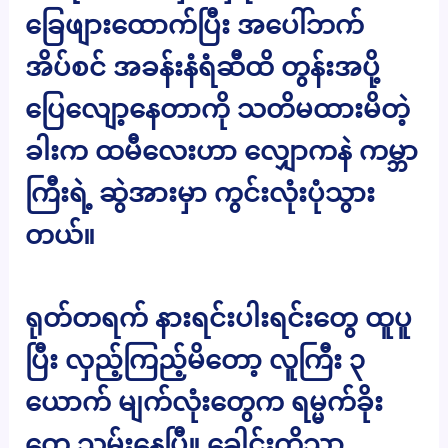
ခြေဖျားထောက်ပြီး အပေါ်ဘက်
အိပ်စင် အခန်းနံရံဆီထိ တွန်းအပို့
ပြေလျော့နေတာကို သတိမထားမိတဲ့
ခါးက ထမီလေးဟာ လျှောကနဲ ကမ္ဘာ
ကြီးရဲ့ ဆွဲအားမှာ ကွင်းလုံးပုံသွား
တယ်။
ရုတ်တရက် နားရင်းပါးရင်းတွေ ထူပူ
ပြီး လှည့်ကြည့်မိတော့ လူကြီး ၃
ယောက် မျက်လုံးတွေက ရမ္မက်ခိုး
တွေ သမ်းနေပြီ။ ခေါင်းကိုသာ