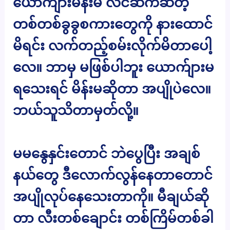
ယောက်ျားမိန်းမ လိင်ဆက်ဆံတဲ့
တစ်တစ်ခွခွစကားတွေကို နားထောင်
မိရင်း လက်တည့်စမ်းလိုက်မိတာပေါ့
လေ။ ဘာမှ မဖြစ်ပါဘူး ယောက်ျားမ
ရသေးရင် မိန်းမဆိုတာ အပျိုပဲလေ။
ဘယ်သူသိတာမှတ်လို့။
မမနွေနှင်းတောင် ဘဲပွေပြီး အချစ်
နယ်တွေ ဒီလောက်လွန်နေတာတောင်
အပျိုလုပ်နေသေးတာကို။ မီချယ်ဆို
တာ လီးတစ်ချောင်း တစ်ကြိမ်တစ်ခါ