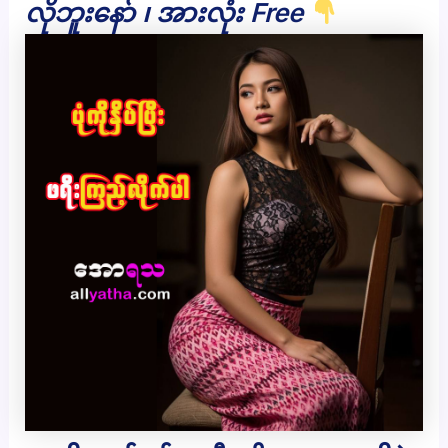
လိုဘူးနော် ၊ အားလုံး Free