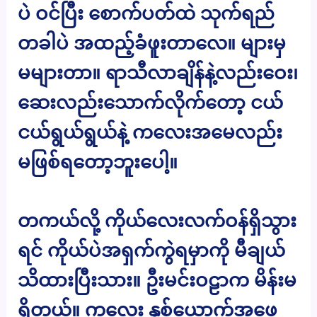
ပဲ ဝင်ပြီး စောက်ပတ်ထဲ သုက်ရည်
တခါပဲ အထည့်ခံဖူးတာလေ။ များမှ
မများတာ။ ရာသီလာချိန်နဲ့လည်းဝေး၊
ဆေးလည်းသောက်လိုက်တော့ ငယ်
ငယ်ရွယ်ရွယ်နဲ့ ကလေးအမေလည်း
မဖြစ်ရတော့ဘူးပေါ့။
တကယ်လို့ ကိုယ်လေးလက်ဝန်ရှိသွား
ရင် ကိုယ်ပဲအရှက်ကွဲရမှာကို မီချယ်
သိထားပြီးသား။ ဦးမင်းဝဠာက မိန်းမ
ရှိတယ်။ ကလေး နှစ်ယောက်အဖေ