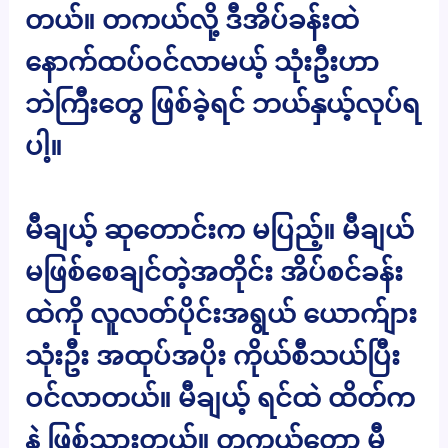
တယ်။ တကယ်လို့ ဒီအိပ်ခန်းထဲ
နောက်ထပ်ဝင်လာမယ့် သုံးဦးဟာ
ဘဲကြီးတွေ ဖြစ်ခဲ့ရင် ဘယ်နှယ့်လုပ်ရ
ပါ့။
မီချယ့် ဆုတောင်းက မပြည့်။ မီချယ်
မဖြစ်စေချင်တဲ့အတိုင်း အိပ်စင်ခန်း
ထဲကို လူလတ်ပိုင်းအရွယ် ယောက်ျား
သုံးဦး အထုပ်အပိုး ကိုယ်စီသယ်ပြီး
ဝင်လာတယ်။ မီချယ့် ရင်ထဲ ထိတ်က
နဲ ဖြစ်သွားတယ်။ တကယ်တော့ မီ