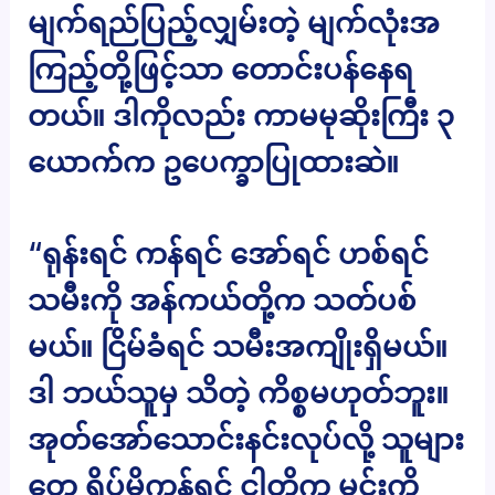
မျက်ရည်ပြည့်လျှမ်းတဲ့ မျက်လုံးအ
ကြည့်တို့ဖြင့်သာ တောင်းပန်နေရ
တယ်။ ဒါကိုလည်း ကာမမုဆိုးကြီး ၃
ယောက်က ဥပေက္ခာပြုထားဆဲ။
“ရုန်းရင် ကန်ရင် အော်ရင် ဟစ်ရင်
သမီးကို အန်ကယ်တို့က သတ်ပစ်
မယ်။ ငြိမ်ခံရင် သမီးအကျိုးရှိမယ်။
ဒါ ဘယ်သူမှ သိတဲ့ ကိစ္စမဟုတ်ဘူး။
အုတ်အော်သောင်းနင်းလုပ်လို့ သူများ
တွေ ရိပ်မိကုန်ရင် ငါတို့က မင်းကို