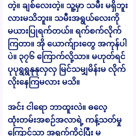
တဲ့။ ချစ်လေးတဲ့။ သူ့မှာ သမီး မရှိဘူး
လားမသိဘူး။ သမီးအရွယ်လေးကို
မယားပြုရက်တယ်။ ရက်စက်လိုက်
ကြတာ။ အို ယောက်ျားတွေ အကုန်ပါ
ပဲ။ ၃၇၆ ကြောက်လို့သာ။ မဟုတ်ရင်
ပုပုရွရွနုနုလှလှ မြင်သမျှမိန်းမ လိုက်
လိုးနေကြမလား မသိ။
အင်း ငါရော ဘာထူးလဲ။ ဓလေ့
ထုံးတမ်းအစဉ်အလာရဲ့ ကန့်သတ်မှု
ကြောင့်သာ အရှက်ကိုငဲ့ပြီး မ