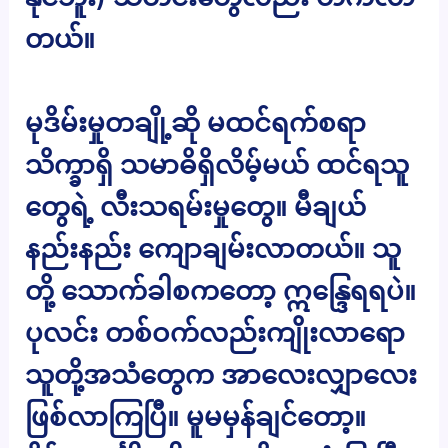
တယ်။
မုဒိမ်းမှုတချို့ဆို မထင်ရက်စရာ
သိက္ခာရှိ သမာဓိရှိလိမ့်မယ် ထင်ရသူ
တွေရဲ့ လီးသရမ်းမှုတွေ။ မီချယ်
နည်းနည်း ကျောချမ်းလာတယ်။ သူ
တို့ သောက်ခါစကတော့ ဣန္ဒြေရရပဲ။
ပုလင်း တစ်ဝက်လည်းကျိုးလာရော
သူတို့အသံတွေက အာလေးလျှာလေး
ဖြစ်လာကြပြီ။ မူမမှန်ချင်တော့။