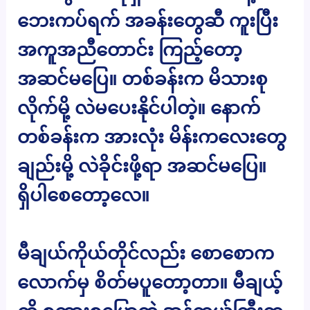
ဘေးကပ်ရက် အခန်းတွေဆီ ကူးပြီး
အကူအညီတောင်း ကြည့်တော့
အဆင်မပြေ။ တစ်ခန်းက မိသားစု
လိုက်မို့ လဲမပေးနိုင်ပါတဲ့။ နောက်
တစ်ခန်းက အားလုံး မိန်းကလေးတွေ
ချည်းမို့ လဲခိုင်းဖို့ရာ အဆင်မပြေ။
ရှိပါစေတော့လေ။
မီချယ်ကိုယ်တိုင်လည်း စောစောက
လောက်မှ စိတ်မပူတော့တာ။ မီချယ့်