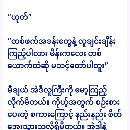
“ဟုတ်”
“တစ်ဖက်အခန်းတွေနဲ့ လူချင်းချိန်း
ကြည့်ပါလား မိန်းကလေး တစ်
ယောက်ထဲဆို မသင့်တော်ပါဘူး”
မီချယ် အဲဒီလူကြီးကို မော့ကြည့်
လိုက်မိတယ်။ ကိုယ့်အတွက် စဉ်းစား
ပေးတဲ့ စကားကြောင့် နည်းနည်း စိတ်
အေးသွားသလိုရှိမိတယ်။ အဲဒါနဲ့