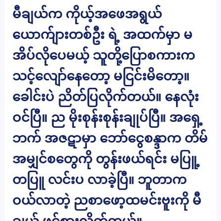
မီချယ်က ကိုယ့်အဖေအရွယ်
ယောက်ျားတစ်ဦး ရဲ့ အထက်မှာ မ
အိပ်လိုပေမယ့် သူတို့ပြောစကားက
သင့်လျော်နေတော့ မငြင်းမိတော့။
ခေါင်းပဲ ညိတ်ပြလိုက်တယ်။ နေလုံး
ဝင်ပြီ။ ည မိုးစုန်းစုန်းချုပ်ပြီ။ အရှေ့
ဘက် အဇဋာမှာ ဘော်ငွေစန္ဒာက တိမ်
အမျှင်စတွေကို တွန်းဖယ်ရင်း မပြူ့
တပြူ လင်းပ လာခဲ့ပြီ။ ဘူတာက
ဝယ်လာတဲ့ ညစာဖော့ထမင်းဗူးကို မီ
ချယ် ဖွင့်စားလိုက်တယ်။