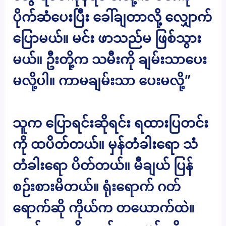
ပိုက်ဆံပေးပြီး ခေါ်ချတာလို့ လျှောက်
ပြောမယ်။ မင်း ဖာသည်မ ဖြစ်သွား
မယ်။ ဦးတို့က သမီးကို ချမ်းသာပေး
မလို့ပါ။ ကာမချမ်းသာ ပေးမလို့”
သူက ပြောရင်းဆိုရင်း ရထားပြတင်း
ကို ထပိတ်တယ်။ မှန်တံခါးရော သံ
တံခါးရော ပိတ်တယ်။ မီချယ် ပြန်
စဉ်းစားမိတယ်။ ရုံးရောက် ဂတ်
ရောက်ဆို ကိုယ်က တယောက်ထဲ။