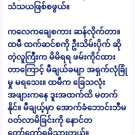
သံသယဖြစ်စဖွယ်။
ကလေကချေစကား ဆန်လိုက်တာ။
ထမီ ထက်ဆင်စကို ဦးသိမ်းပိုက် ဆို
တဲ့လူကြီးက မိမိရရ ဖမ်းကိုင်ထား
တာကြောင့် မီချယ်ခမျာ အရှက်လုံခြုံ
မှု မရသေး။ ထမီက ခြေသလုံး
အဖျားကနေ ဒူးအထက်ထိ မတက်
နိုင်။ မီချယ့်မှာ အောက်ခံဘောင်းဘီမ
ဝတ်လာမိခြင်းကို နောင်တ
တော်တော်ရမိသွားတယ်။