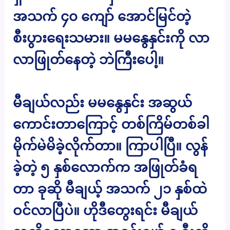
အသက် ၄၀ ကျော် အောင်မြင်တဲ့
စီးပွားရေးသမား။ မမနွေနှင်းကို လာ
လာဖြုတ်နေတဲ့ ဘဲကြီးပေါ့။
မီချယ်လည်း မမနွေနှင်း အဆွယ်
ကောင်းတာကြောင့် တစ်ကြိမ်တစ်ခါ
မိုက်မဲမိခဲ့လိုက်တာ။ ကြာပါပြီ။ လွန်
ခဲ့တဲ့ ၅ နှစ်လောက်က အဖြုတ်ခံရ
တာ ခုဆို မီချယ့် အသက် ၂၁ နှစ်ထဲ
ဝင်လာပြီပဲ။ ဟိုဒီတွေးရင်း မီချယ်