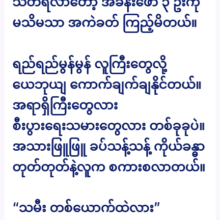
သတိရလာတော့ အခန်းဖော် ၃ ဦးကို
မသိမသာ အကဲခတ် ကြည့်မိတယ်။
ရည်ရည်မွန်မွန် လူကြီးတွေလို့
ယေဘုယျ ကောက်ချက်ချနိုင်တယ်။
အရာရှိကြီးတွေလား
စီးပွားရေးသမားတွေလား တစ်ခုခုပဲ။
အသားဖြူဖြူ ခပ်သန့်သန့် ကိုယ်ခန္ဓာ
တုတ်တုတ်နဲ့လူက စကားစလာတယ်။
“သမီး တစ်ယောက်ထဲလား”