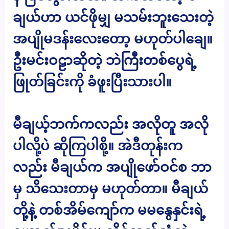
ချယ်ဟာ ယင်ဖိုမျှ မသမ်းဘူးသေးတဲ့
အပျိုမဒန်းလေးတော့ မဟုတ်ပါချေ။
ဦးမင်းဝဠာဆိုတဲ့ ဘဲကြီးတစ်ပွေရဲ့
ဖြုတ်ခြင်းကို ခံဖူးပြီးသားပါ။
မီချယ့်ဘက်ကလည်း အလိုတူ အလို
ပါလို့ပဲ ဆိုကြပါစို့။ အဲဒီတုန်းက
လည်း မီချယ်က အပျိုဖော်ဝင်စ ဘာ
မှ သိသေးတာမှ မဟုတ်တာ။ မီချယ်
တို့နဲ့ တစ်အိမ်ကျော်က မမနွေနှင်းရဲ့