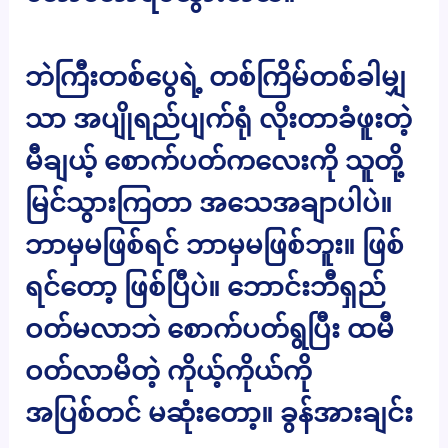
ဘဲကြီးတစ်ပွေရဲ့ တစ်ကြိမ်တစ်ခါမျှ
သာ အပျိုရည်ပျက်ရုံ လိုးတာခံဖူးတဲ့
မီချယ့် စောက်ပတ်ကလေးကို သူတို့
မြင်သွားကြတာ အသေအချာပါပဲ။
ဘာမှမဖြစ်ရင် ဘာမှမဖြစ်ဘူး။ ဖြစ်
ရင်တော့ ဖြစ်ပြီပဲ။ ဘောင်းဘီရှည်
ဝတ်မလာဘဲ စောက်ပတ်ရွပြီး ထမီ
ဝတ်လာမိတဲ့ ကိုယ့်ကိုယ်ကို
အပြစ်တင် မဆုံးတော့။ ခွန်အားချင်း