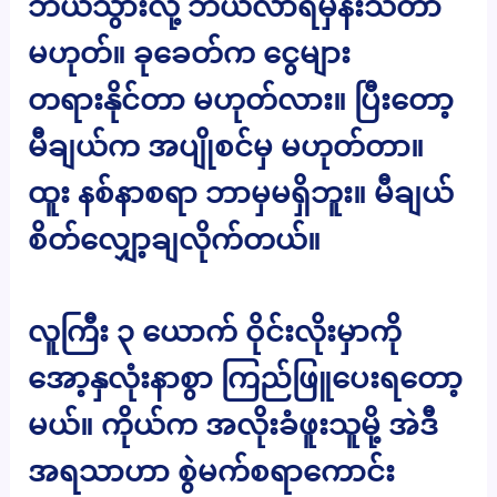
ဘယ်သွားလို့ ဘယ်လာရမှန်းသိတာ
မဟုတ်။ ခုခေတ်က ငွေများ
တရားနိုင်တာ မဟုတ်လား။ ပြီးတော့
မီချယ်က အပျိုစင်မှ မဟုတ်တာ။
ထူး နစ်နာစရာ ဘာမှမရှိဘူး။ မီချယ်
စိတ်လျှော့ချလိုက်တယ်။
လူကြီး ၃ ယောက် ဝိုင်းလိုးမှာကို
အော့နှလုံးနာစွာ ကြည်ဖြူပေးရတော့
မယ်။ ကိုယ်က အလိုးခံဖူးသူမို့ အဲဒီ
အရသာဟာ စွဲမက်စရာကောင်း