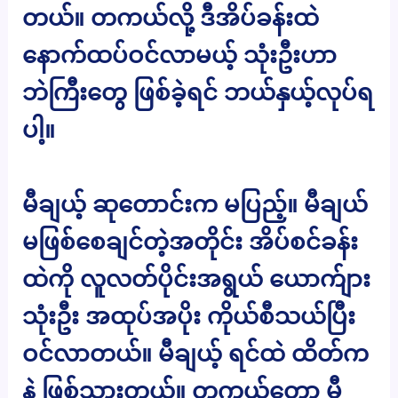
တယ်။ တကယ်လို့ ဒီအိပ်ခန်းထဲ
နောက်ထပ်ဝင်လာမယ့် သုံးဦးဟာ
ဘဲကြီးတွေ ဖြစ်ခဲ့ရင် ဘယ်နှယ့်လုပ်ရ
ပါ့။
မီချယ့် ဆုတောင်းက မပြည့်။ မီချယ်
မဖြစ်စေချင်တဲ့အတိုင်း အိပ်စင်ခန်း
ထဲကို လူလတ်ပိုင်းအရွယ် ယောက်ျား
သုံးဦး အထုပ်အပိုး ကိုယ်စီသယ်ပြီး
ဝင်လာတယ်။ မီချယ့် ရင်ထဲ ထိတ်က
နဲ ဖြစ်သွားတယ်။ တကယ်တော့ မီ