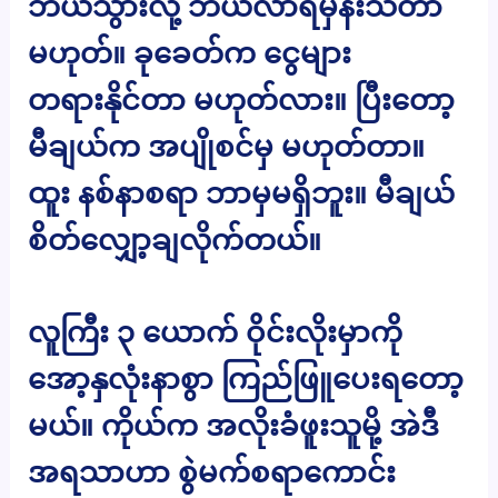
ဘယ်သွားလို့ ဘယ်လာရမှန်းသိတာ
မဟုတ်။ ခုခေတ်က ငွေများ
တရားနိုင်တာ မဟုတ်လား။ ပြီးတော့
မီချယ်က အပျိုစင်မှ မဟုတ်တာ။
ထူး နစ်နာစရာ ဘာမှမရှိဘူး။ မီချယ်
စိတ်လျှော့ချလိုက်တယ်။
လူကြီး ၃ ယောက် ဝိုင်းလိုးမှာကို
အော့နှလုံးနာစွာ ကြည်ဖြူပေးရတော့
မယ်။ ကိုယ်က အလိုးခံဖူးသူမို့ အဲဒီ
အရသာဟာ စွဲမက်စရာကောင်း