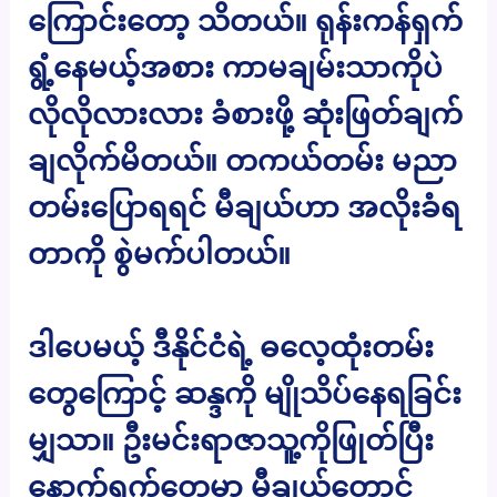
ကြောင်းတော့ သိတယ်။ ရုန်းကန်ရှက်
ရွံ့နေမယ့်အစား ကာမချမ်းသာကိုပဲ
လိုလိုလားလား ခံစားဖို့ ဆုံးဖြတ်ချက်
ချလိုက်မိတယ်။ တကယ်တမ်း မညာ
တမ်းပြောရရင် မီချယ်ဟာ အလိုးခံရ
တာကို စွဲမက်ပါတယ်။
ဒါပေမယ့် ဒီနိုင်ငံရဲ့ ဓလေ့ထုံးတမ်း
တွေကြောင့် ဆန္ဒကို မျိုသိပ်နေရခြင်း
မျှသာ။ ဦးမင်းရာဇာသူ့ကိုဖြုတ်ပြီး
နောက်ရက်တွေမှာ မီချယ်တောင်