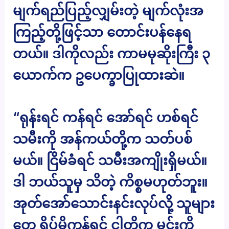
မျက်ရည်ပြည့်လျှမ်းတဲ့ မျက်လုံးအ
ကြည့်တို့ဖြင့်သာ တောင်းပန်နေရ
တယ်။ ဒါကိုလည်း ကာမမုဆိုးကြီး ၃
ယောက်က ဥပေက္ခာပြုထားဆဲ။
“ရုန်းရင် ကန်ရင် အော်ရင် ဟစ်ရင်
သမီးကို အန်ကယ်တို့က သတ်ပစ်
မယ်။ ငြိမ်ခံရင် သမီးအကျိုးရှိမယ်။
ဒါ ဘယ်သူမှ သိတဲ့ ကိစ္စမဟုတ်ဘူး။
အုတ်အော်သောင်းနင်းလုပ်လို့ သူများ
တွေ ရိပ်မိကုန်ရင် ငါတို့က မင်းကို