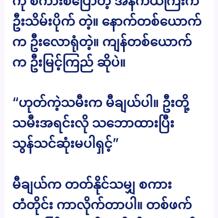
ကို စကားစပြောတဲ့ အန်ကယ်ကြီးက
ဦးသိမ်းပိုက် တဲ့။ နောက်တစ်ယောက်
က ဦးလောရုံတဲ့။ ကျန်တစ်ယောက်
က ဦးမြင့်ကြည် ဆိုပဲ။
“ဟုတ်ကဲ့သမီးက မီချယ်ပါ။ ဦးတို့
သမီးအရင်းလို သဘောထားပြီး
သွန်သင်ဆုံးမပါရှင့်”
မီချယ်က တတ်နိုင်သမျှ စကား
တံတိုင်း ကာလိုက်တာပါ။ တစ်ဖက်