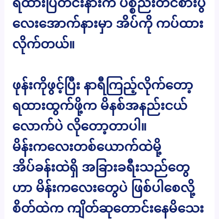
ရထားပြတင်းနားက ပစ္စည်းတင်စားပွဲ
လေးအောက်နားမှာ အိပ်ကို ကပ်ထား
လိုက်တယ်။
ဖုန်းကိုဖွင့်ပြီး နာရီကြည့်လိုက်တော့
ရထားထွက်ဖို့က မိနစ်အနည်းငယ်
လောက်ပဲ လိုတော့တာပါ။
မိန်းကလေးတစ်ယောက်ထဲမို့
အိပ်ခန်းထဲရှိ အခြားခရီးသည်တွေ
ဟာ မိန်းကလေးတွေပဲ ဖြစ်ပါစေလို့
စိတ်ထဲက ကျိတ်ဆုတောင်းနေမိသေး