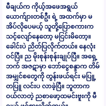
မီချယ်က ကိုယ့်အဖေအရွယ်
ယောက်ျားတစ်ဦး ရဲ့ အထက်မှာ မ
အိပ်လိုပေမယ့် သူတို့ပြောစကားက
သင့်လျော်နေတော့ မငြင်းမိတော့။
ခေါင်းပဲ ညိတ်ပြလိုက်တယ်။ နေလုံး
ဝင်ပြီ။ ည မိုးစုန်းစုန်းချုပ်ပြီ။ အရှေ့
ဘက် အဇဋာမှာ ဘော်ငွေစန္ဒာက တိမ်
အမျှင်စတွေကို တွန်းဖယ်ရင်း မပြူ့
တပြူ လင်းပ လာခဲ့ပြီ။ ဘူတာက
ဝယ်လာတဲ့ ညစာဖော့ထမင်းဗူးကို မီ
ချယ် ဖွင့်စားလိုက်တယ်။