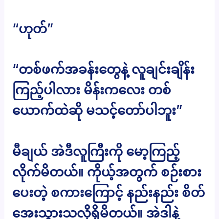
“ဟုတ်”
“တစ်ဖက်အခန်းတွေနဲ့ လူချင်းချိန်း
ကြည့်ပါလား မိန်းကလေး တစ်
ယောက်ထဲဆို မသင့်တော်ပါဘူး”
မီချယ် အဲဒီလူကြီးကို မော့ကြည့်
လိုက်မိတယ်။ ကိုယ့်အတွက် စဉ်းစား
ပေးတဲ့ စကားကြောင့် နည်းနည်း စိတ်
အေးသွားသလိုရှိမိတယ်။ အဲဒါနဲ့