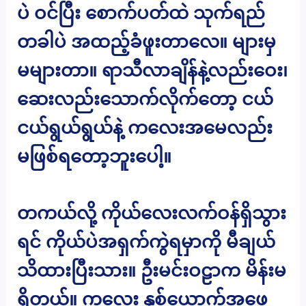
ပဲ ဝင်ပြီး စောက်ပတ်ထဲ သုက်ရည်
တခါပဲ အထည့်ခံဖူးတာလေ။ များမှ
မများတာ။ ရာသီလာချိန်နဲ့လည်းဝေး၊
ဆေးလည်းသောက်လိုက်တော့ ငယ်
ငယ်ရွယ်ရွယ်နဲ့ ကလေးအမေလည်း
မဖြစ်ရတော့ဘူးပေါ့။
တကယ်လို့ ကိုယ်လေးလက်ဝန်ရှိသွား
ရင် ကိုယ်ပဲအရှက်ကွဲရမှာကို မီချယ်
သိထားပြီးသား။ ဦးမင်းဝဠာက မိန်းမ
ရှိတယ်။ ကလေး နှစ်ယောက်အဖေ