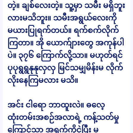
တဲ့။ ချစ်လေးတဲ့။ သူ့မှာ သမီး မရှိဘူး
လားမသိဘူး။ သမီးအရွယ်လေးကို
မယားပြုရက်တယ်။ ရက်စက်လိုက်
ကြတာ။ အို ယောက်ျားတွေ အကုန်ပါ
ပဲ။ ၃၇၆ ကြောက်လို့သာ။ မဟုတ်ရင်
ပုပုရွရွနုနုလှလှ မြင်သမျှမိန်းမ လိုက်
လိုးနေကြမလား မသိ။
အင်း ငါရော ဘာထူးလဲ။ ဓလေ့
ထုံးတမ်းအစဉ်အလာရဲ့ ကန့်သတ်မှု
ကြောင့်သာ အရှက်ကိုငဲ့ပြီး မ