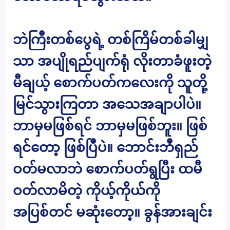
ဘဲကြီးတစ်ပွေရဲ့ တစ်ကြိမ်တစ်ခါမျှ
သာ အပျိုရည်ပျက်ရုံ လိုးတာခံဖူးတဲ့
မီချယ့် စောက်ပတ်ကလေးကို သူတို့
မြင်သွားကြတာ အသေအချာပါပဲ။
ဘာမှမဖြစ်ရင် ဘာမှမဖြစ်ဘူး။ ဖြစ်
ရင်တော့ ဖြစ်ပြီပဲ။ ဘောင်းဘီရှည်
ဝတ်မလာဘဲ စောက်ပတ်ရွပြီး ထမီ
ဝတ်လာမိတဲ့ ကိုယ့်ကိုယ်ကို
အပြစ်တင် မဆုံးတော့။ ခွန်အားချင်း