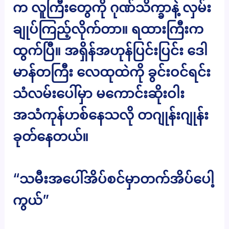
က လူကြီးတွေကို ဂုဏ်သိက္ခာနဲ့ လှမ်း
ချုပ်ကြည့်လိုက်တာ။ ရထားကြီးက
ထွက်ပြီ။ အရှိန်အဟုန်ပြင်းပြင်း ဒေါ
မာန်တကြီး လေထုထဲကို ခွင်းဝင်ရင်း
သံလမ်းပေါ်မှာ မကောင်းဆိုးဝါး
အသံကုန်ဟစ်နေသလို တဂျုန်းဂျုန်း
ခုတ်နေတယ်။
“သမီးအပေါ်အိပ်စင်မှာတက်အိပ်ပေါ့
ကွယ်”