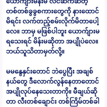
ယောက်ျားမိန်းမ လိင်ဆက်ဆံတဲ့
တစ်တစ်ခွခွစကားတွေကို နားထောင်
မိရင်း လက်တည့်စမ်းလိုက်မိတာပေါ့
လေ။ ဘာမှ မဖြစ်ပါဘူး ယောက်ျားမ
ရသေးရင် မိန်းမဆိုတာ အပျိုပဲလေ။
ဘယ်သူသိတာမှတ်လို့။
မမနွေနှင်းတောင် ဘဲပွေပြီး အချစ်
နယ်တွေ ဒီလောက်လွန်နေတာတောင်
အပျိုလုပ်နေသေးတာကို။ မီချယ်ဆို
တာ လီးတစ်ချောင်း တစ်ကြိမ်တစ်ခါ