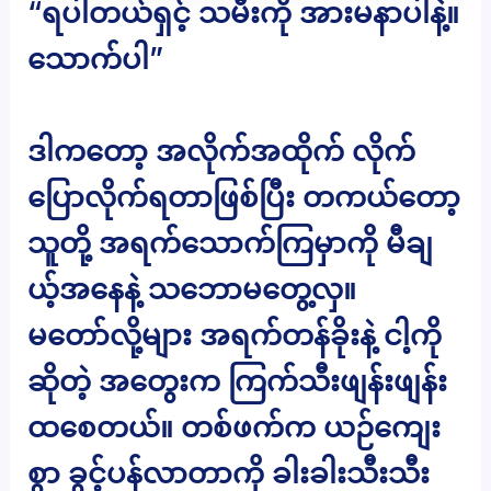
“ရပါတယ်ရှင့် သမီးကို အားမနာပါနဲ့။
သောက်ပါ”
ဒါကတော့ အလိုက်အထိုက် လိုက်
ပြောလိုက်ရတာဖြစ်ပြီး တကယ်တော့
သူတို့ အရက်သောက်ကြမှာကို မီချ
ယ့်အနေနဲ့ သဘောမတွေ့လှ။
မတော်လို့များ အရက်တန်ခိုးနဲ့ ငါ့ကို
ဆိုတဲ့ အတွေးက ကြက်သီးဖျန်းဖျန်း
ထစေတယ်။ တစ်ဖက်က ယဉ်ကျေး
စွာ ခွင့်ပန်လာတာကို ခါးခါးသီးသီး