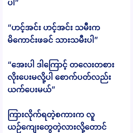
ပါ”
“ဟင့်အင်း ဟင့်အင်း သမီးက
မိကောင်းဖခင် သားသမီးပါ”
“အေးပါ ဒါကြောင့် တလေးတစား
လိုးပေးမလို့ပါ စောက်ပတ်လည်း
ယက်ပေးမယ်”
ကြားလိုက်ရတဲ့စကားက လူ
ယဉ်ကျေးတွေတဲ့လားလို့တောင်