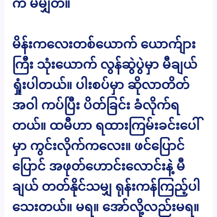
က မမျှတ။
မိန်းကလေးတစ်ယောက် ယောက်ျား
ကြီး သုံးယောက် လွန်ဆွဲပွဲမှာ မီချယ်
ရှုံးပါတယ်။ ပါးစပ်မှာ ဆိုလာတိတ်
အဝါ ကပ်ပြီး ပိတ်ခြင်း ခံလိုက်ရ
တယ်။ ထမီဟာ ရထားကြမ်းခင်းပေါ်
မှာ ကွင်းလိုက်ကလေး။ ဖင်ပြောင်
ပြောင် အဖုတ်ဟောင်းလောင်းနဲ့ မီ
ချယ် တတ်နိုင်သမျှ ရုန်းကန်ကြည့်ပါ
သေးတယ်။ မရ။ အော်လို့လည်းမရ။