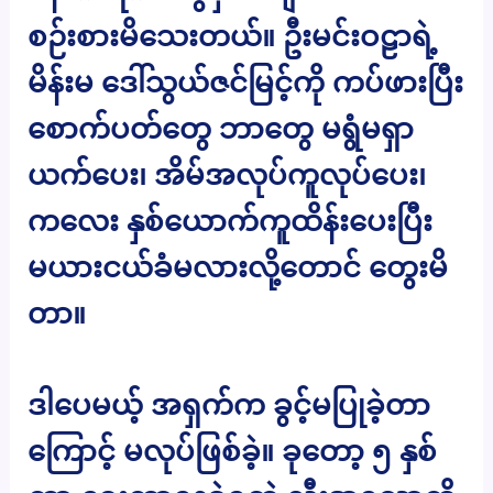
စဉ်းစားမိသေးတယ်။ ဦးမင်းဝဠာရဲ့
မိန်းမ ဒေါ်သွယ်ဇင်မြင့်ကို ကပ်ဖားပြီး
စောက်ပတ်တွေ ဘာတွေ မရွံမရှာ
ယက်ပေး၊ အိမ်အလုပ်ကူလုပ်ပေး၊
ကလေး နှစ်ယောက်ကူထိန်းပေးပြီး
မယားငယ်ခံမလားလို့တောင် တွေးမိ
တာ။
ဒါပေမယ့် အရှက်က ခွင့်မပြုခဲ့တာ
ကြောင့် မလုပ်ဖြစ်ခဲ့။ ခုတော့ ၅ နှစ်