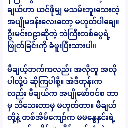
ချယ်ဟာ ယင်ဖိုမျှ မသမ်းဘူးသေးတဲ့
အပျိုမဒန်းလေးတော့ မဟုတ်ပါချေ။
ဦးမင်းဝဠာဆိုတဲ့ ဘဲကြီးတစ်ပွေရဲ့
ဖြုတ်ခြင်းကို ခံဖူးပြီးသားပါ။
မီချယ့်ဘက်ကလည်း အလိုတူ အလို
ပါလို့ပဲ ဆိုကြပါစို့။ အဲဒီတုန်းက
လည်း မီချယ်က အပျိုဖော်ဝင်စ ဘာ
မှ သိသေးတာမှ မဟုတ်တာ။ မီချယ်
တို့နဲ့ တစ်အိမ်ကျော်က မမနွေနှင်းရဲ့