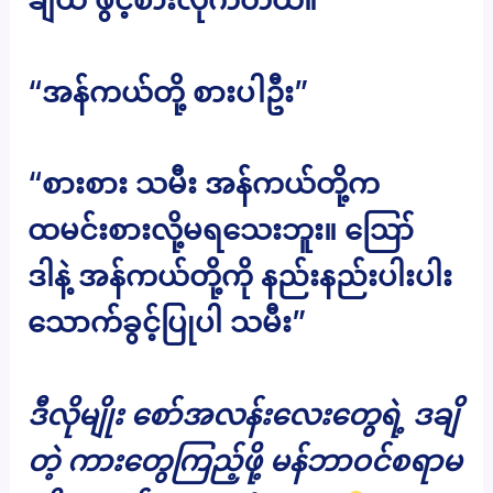
“အန်ကယ်တို့ စားပါဦး”
“စားစား သမီး အန်ကယ်တို့က
ထမင်းစားလို့မရသေးဘူး။ ဪ
ဒါနဲ့ အန်ကယ်တို့ကို နည်းနည်းပါးပါး
သောက်ခွင့်ပြုပါ သမီး”
ဒီလိုမျိုး စော်အလန်းလေးတွေရဲ့ ဒချိ
တဲ့ ကားတွေကြည့်ဖို့ မန်ဘာဝင်စရာမ