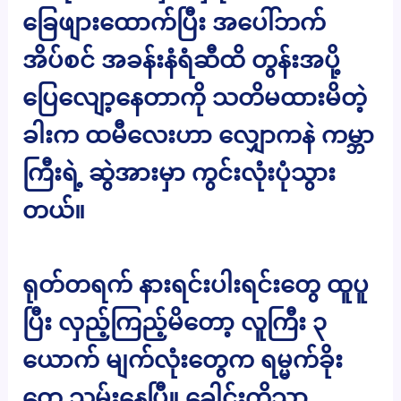
ခြေဖျားထောက်ပြီး အပေါ်ဘက်
အိပ်စင် အခန်းနံရံဆီထိ တွန်းအပို့
ပြေလျော့နေတာကို သတိမထားမိတဲ့
ခါးက ထမီလေးဟာ လျှောကနဲ ကမ္ဘာ
ကြီးရဲ့ ဆွဲအားမှာ ကွင်းလုံးပုံသွား
တယ်။
ရုတ်တရက် နားရင်းပါးရင်းတွေ ထူပူ
ပြီး လှည့်ကြည့်မိတော့ လူကြီး ၃
ယောက် မျက်လုံးတွေက ရမ္မက်ခိုး
တွေ သမ်းနေပြီ။ ခေါင်းကိုသာ