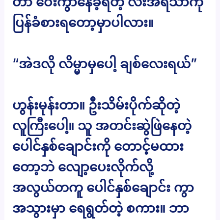
တာ ဝေးကွာနေခဲ့ရတဲ့ လီးအရသာကို
ပြန်ခံစားရတော့မှာပါလား။
“အဲဒလို လိမ္မာမှပေါ့ ချစ်လေးရယ်”
ဟွန်းမုန်းတာ။ ဦးသိမ်းပိုက်ဆိုတဲ့
လူကြီးပေါ့။ သူ အတင်းဆွဲဖြဲနေတဲ့
ပေါင်နှစ်ချောင်းကို တောင့်မထား
တော့ဘဲ လျော့ပေးလိုက်လို့
အလွယ်တကူ ပေါင်နှစ်ချောင်း ကွာ
အသွားမှာ ရေရွတ်တဲ့ စကား။ ဘာ