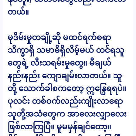
တယ်။
မုဒိမ်းမှုတချို့ဆို မထင်ရက်စရာ
သိက္ခာရှိ သမာဓိရှိလိမ့်မယ် ထင်ရသူ
တွေရဲ့ လီးသရမ်းမှုတွေ။ မီချယ်
နည်းနည်း ကျောချမ်းလာတယ်။ သူ
တို့ သောက်ခါစကတော့ ဣန္ဒြေရရပဲ။
ပုလင်း တစ်ဝက်လည်းကျိုးလာရော
သူတို့အသံတွေက အာလေးလျှာလေး
ဖြစ်လာကြပြီ။ မူမမှန်ချင်တော့။