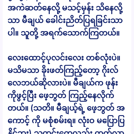
အကဲဆတ်နေလို့ မသင့်မှန်း သိနေလို့
သာ မီချယ် ခေါင်းညိတ်ပြရခြင်းသာ
ပါ။ သူတို့ အရက်သောက်ကြတယ်။
လေးထောင့်ပုလင်းလေး တစ်လုံးပဲ။
မသိမသာ ခိုးဖတ်ကြည့်တော့ ဂိုးလ်
လေဘယ်ဆိုလားပဲ။ မီချယ်က ဖုန်း
ကိုဖွင့်ပြီး ဖေ့ဘွတ် ကြည့်နေလိုက်
တယ်။ (သတိ။ မီချယ့်ရဲ့ ဖေ့ဘွတ် အ
ကောင့် ကို မစုံစမ်းရ။ လုံးဝ မပြောပြ
နိုင်ဘူး) သတင်းတွေလည်း တက်လာ