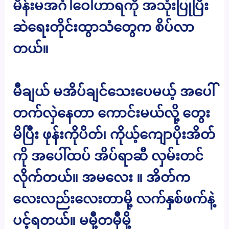
မိန်းမအင်္ဂါဝေါဟာရကို အသုံးပြုပြီး
ဆဲရေးတိုင်းထွာသံတွေက စိပ်လာ
တယ်။
မီချယ် မအိပ်ချင်သေးပေမယ့် အပေါ်
တက်လှဲနေတာ ကောင်းမယ်လို့ တွေး
မိပြီး ဖုန်းကိုပိတ်၊ ကိုယ့်ကျောပိုးအိတ်
ကို အပေါ်ထပ် အိပ်ရာဆီ လှမ်းတင်
လိုက်တယ်။ အမလေး ။ အိတ်က
လေးလည်းလေးတာမို့ လက်နှစ်ဖက်နဲ့
ပင့်ရတယ်။ မမှီ့တမှီမို့