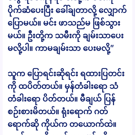
ပိုက်ဆံပေးပြီး ခေါ်ချတာလို့ လျှောက်
ပြောမယ်။ မင်း ဖာသည်မ ဖြစ်သွား
မယ်။ ဦးတို့က သမီးကို ချမ်းသာပေး
မလို့ပါ။ ကာမချမ်းသာ ပေးမလို့”
သူက ပြောရင်းဆိုရင်း ရထားပြတင်း
ကို ထပိတ်တယ်။ မှန်တံခါးရော သံ
တံခါးရော ပိတ်တယ်။ မီချယ် ပြန်
စဉ်းစားမိတယ်။ ရုံးရောက် ဂတ်
ရောက်ဆို ကိုယ်က တယောက်ထဲ။