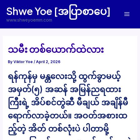
Skip
Shwe Yoe [အပြာစာပေ]
to
Mai
content
www.shweyoemm.com
Men
သမီး တစ်ယောက်ထဲလား
By
Viktor Yoe
/
April 2, 2026
ရန်ကုန်မှ မန္တလေးသို့ ထွက်ခွာမယ့်
အမှတ်(၅) အဆန် အမြန်ညရထား
ကြီးရဲ့ အိပ်စင်တွဲဆီ မီချယ် အချိန်မီ
ရောက်လာခဲ့တယ်။ အဝတ်အစားထ
ည့်တဲ့ အိတ် တစ်လုံးပဲ ပါတာမို့