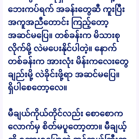
ဘေးကပ်ရက် အခန်းတွေဆီ ကူးပြီး
အကူအညီတောင်း ကြည့်တော့
အဆင်မပြေ။ တစ်ခန်းက မိသားစု
လိုက်မို့ လဲမပေးနိုင်ပါတဲ့။ နောက်
တစ်ခန်းက အားလုံး မိန်းကလေးတွေ
ချည်းမို့ လဲခိုင်းဖို့ရာ အဆင်မပြေ။
ရှိပါစေတော့လေ။
မီချယ်ကိုယ်တိုင်လည်း စောစောက
လောက်မှ စိတ်မပူတော့တာ။ မီချယ့်