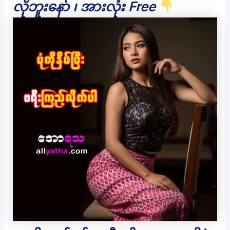
လိုဘူးနော် ၊ အားလုံး Free