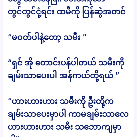
တွင်တွင်ငုံ့ရင်း ထမီကို ပြန်ဆွဲအတင်
“မဝတ်ပါနဲ့တော့ သမီး ”
“ရှင် အို တောင်းပန်ပါတယ် သမီးကို
ချမ်းသာပေးပါ အန်ကယ်တို့ရယ် ”
“ဟားဟားဟား သမီးကို ဦးတို့က
ချမ်းသာပေးမှာပါ ကာမချမ်းသာလေ
ဟားဟားဟား သမီး သဘောကျမှာ