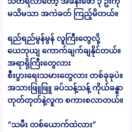
သတိရလာတော့ အခန်းဖော် ၃ ဦးကို
မသိမသာ အကဲခတ် ကြည့်မိတယ်။
ရည်ရည်မွန်မွန် လူကြီးတွေလို့
ယေဘုယျ ကောက်ချက်ချနိုင်တယ်။
အရာရှိကြီးတွေလား
စီးပွားရေးသမားတွေလား တစ်ခုခုပဲ။
အသားဖြူဖြူ ခပ်သန့်သန့် ကိုယ်ခန္ဓာ
တုတ်တုတ်နဲ့လူက စကားစလာတယ်။
“သမီး တစ်ယောက်ထဲလား”