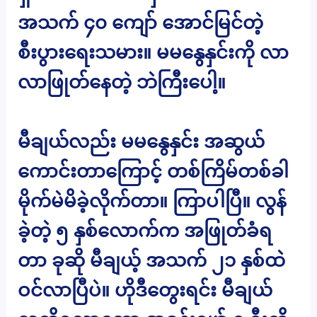
အသက် ၄၀ ကျော် အောင်မြင်တဲ့
စီးပွားရေးသမား။ မမနွေနှင်းကို လာ
လာဖြုတ်နေတဲ့ ဘဲကြီးပေါ့။
မီချယ်လည်း မမနွေနှင်း အဆွယ်
ကောင်းတာကြောင့် တစ်ကြိမ်တစ်ခါ
မိုက်မဲမိခဲ့လိုက်တာ။ ကြာပါပြီ။ လွန်
ခဲ့တဲ့ ၅ နှစ်လောက်က အဖြုတ်ခံရ
တာ ခုဆို မီချယ့် အသက် ၂၁ နှစ်ထဲ
ဝင်လာပြီပဲ။ ဟိုဒီတွေးရင်း မီချယ်