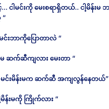
်… ငါမင်းကို မေးစရာရှိတယ်.. ငါ့မိန်းမ 
 “
 မင်းဘာကိုပြောတာလဲ “
ိန်းမ ဆက်ဆီကျလား မေးတာ “
 မင်းမိန်းမက ဆက်ဆီ အကျလွန်နေတယ်”
ါ့မိန်းမကို ကြိုက်လား “