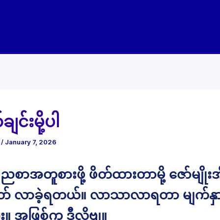
ျင်းမို့ပါ
e
/
January 7, 2026
ညစာအတူစားဖို့ ဖိတ်ထားတာမို့ ဇော်မျိုးအိ
ော် လာခဲ့ရတယ်။ လာသာလာရတာ မျက်နှ
။ အဖြစ်က ဒီလိုဗျ။