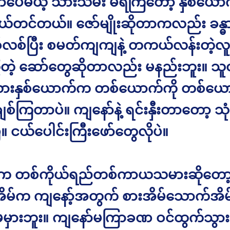
ော်ပေမယ့် သားသမီး မရကြတော့ နှစ်ယောက
်တင်တယ်။ ဇော်မျိုးဆိုတာကလည်း ခန္ဓာ
လစ်ပြီး စမတ်ကျကျနဲ့ တကယ်လန်းတဲ့လူဗ
ွေတဲ့ ဆော်တွေဆိုတာလည်း မနည်းဘူး။ သူတိ
ားနှစ်ယောက်က တစ်ယောက်ကို တစ်ယေ
စ်ကြတာပဲ။ ကျနော်နဲ့ ရင်းနှီးတာတော့ သုံး
ီ။ ငယ်ပေါင်းကြီးဖော်တွေလိုပဲ။
်က တစ်ကိုယ်ရည်တစ်ကာယသမားဆိုတော့ 
ု့အိမ်က ကျနော့်အတွက် စားအိမ်သောက်အိမ်
မှားဘူး။ ကျနော်မကြာခဏ ဝင်ထွက်သွာ