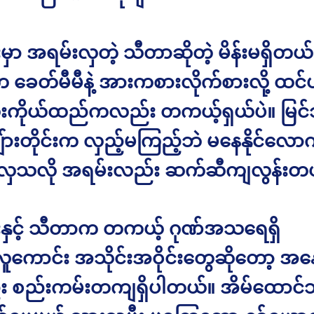
ုးမှာ အရမ်းလှတဲ့ သီတာဆိုတဲ့ မိန်းမရှိတယ်
ခေတ်မီမီနဲ့ အားကစားလိုက်စားလို့ ထင်ပါ
ုံးကိုယ်ထည်ကလည်း တကယ့်ရှယ်ပဲ။ မြင်
ားတိုင်းက လှည့်မကြည့်ဘဲ မနေနိုင်လော
 လှသလို အရမ်းလည်း ဆက်ဆီကျလွန်းတ
ိုးနှင့် သီတာက တကယ့် ဂုဏ်အသရေရှိ
လူကောင်း အသိုင်းအဝိုင်းတွေဆိုတော့ အန
 စည်းကမ်းတကျရှိပါတယ်။ အိမ်ထောင်