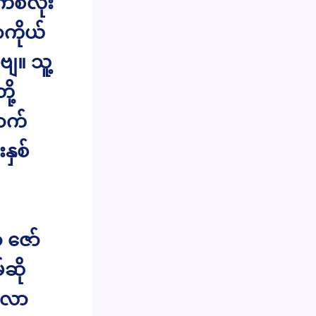
်စလုံး
ကိုယ်
ျ။ သူ့
ု့
ာက်
နှစ်
ဇော်
ဆို
းလာ