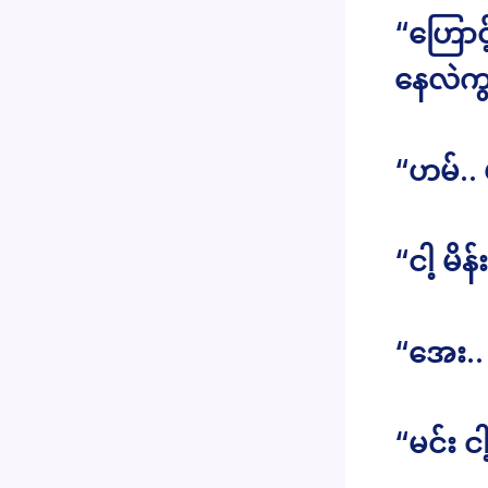
“ဟြောင့
နေလဲကွ
“ဟမ်..
“ငါ့ မ
“အေး..
“မင်း င