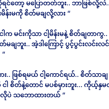
ိုရင်တော့ မပြောတတ်ဘူး.. ဘာဖြစ်လို့လဲ.
်းမိန်းမကို စိတ်မချလို့လား “
က မင်းကိုသာ ငါ့မိန်းမနဲ့ စိတ်ချတာကွ.
ိတ်မချဘူး.. အဲ့ဒါကြောင့် ပွင့်ပွင်းလင်းလင
 “
း.. ဖြစ်ရမယ် ငါ့ကောင်ရယ်.. စိတ်သာချ 
ို ငါ စိတ်နဲ့တောင် မပစ်မှားဘူး… ကိုယ့်နှ
လိုပဲ သဘောထားတယ် “