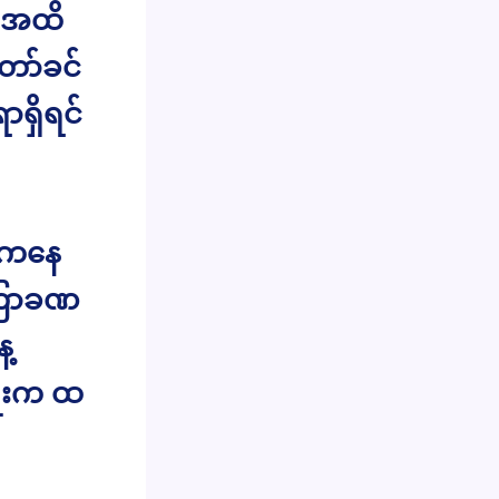
င်အထိ
ော်ခင်
ာရှိရင်
r ကနေ
ကြာခဏ
့
ိုးက ထ