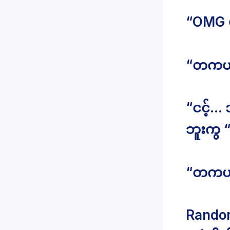
“OMG မ
“တကယ်လ
“ငင့်… 
ဘူးကွ 
“တကယ်လ
Rando