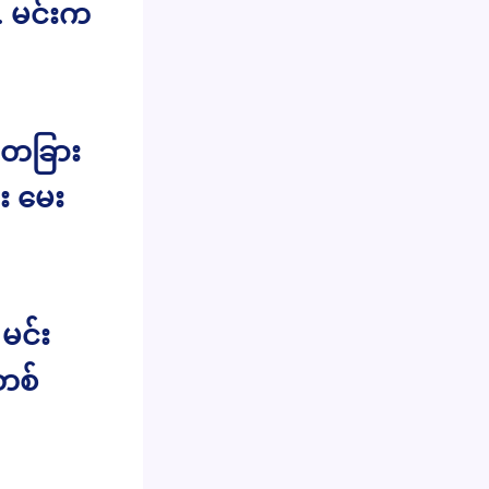
. မင်းက
. တခြား
်း မေး
မင်း
မတစ်