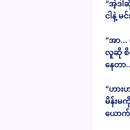
“အဲ့ဒါဆ
ငါနဲ့ မင
“အာ… ငါ
လူဆို စ
နေတာ..
“ဟားဟာ
မိန်းမက
ယောက်