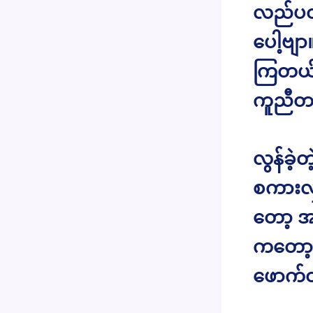
လည်ပတ်
ပေါ့ဗျ
ကြတယ်ဗျ
ကူညီတ
လွန်ခဲ့
စကားလ
တော့ အ
ကတော့ 
ဖောက်