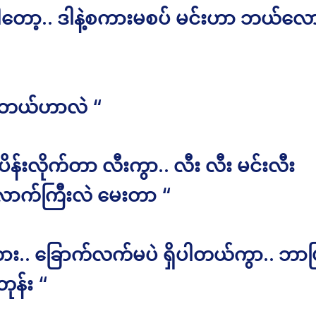
တော့.. ဒါနဲ့စကားမစပ် မင်းဟာ ဘယ်လေ
. ဘယ်ဟာလဲ “
န်းလိုက်တာ လီးကွာ.. လီး လီး မင်းလီး
ာက်ကြီးလဲ မေးတာ “
း.. ခြောက်လက်မပဲ ရှိပါတယ်ကွာ.. ဘာဖ
ုန်း “