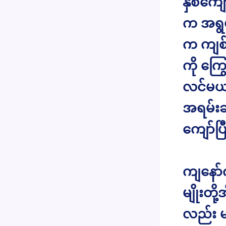
နှစ်ကျ
က အရွယ
က ကျစ်
ကို ကြ
လင်မယ
အရမ်းချ
ကျော်ပြ
ကျနော
မျိုးတိ
လည်း မ