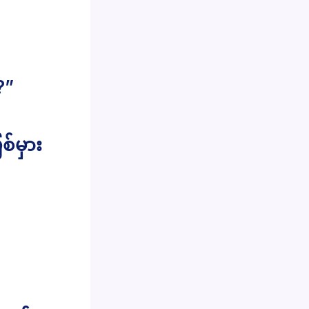
?”
စ်မှား