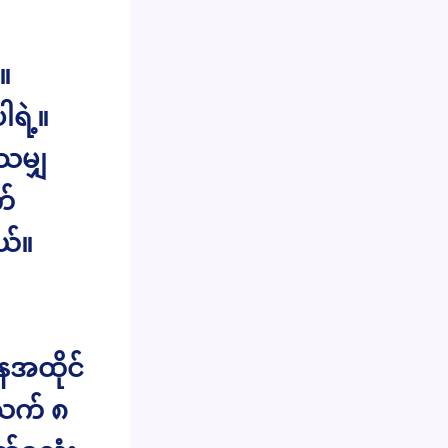
။
ရဲ့။
သမျှ
က်
ယ်။
ေအထိုင်
သက် ၈