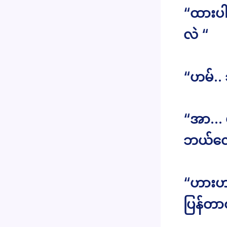
“ထားပါ
လဲ “
“ဟမ်.
“အာ… ပိ
ဘယ်လေ
“ဟားဟာ
ပြန်တာတ