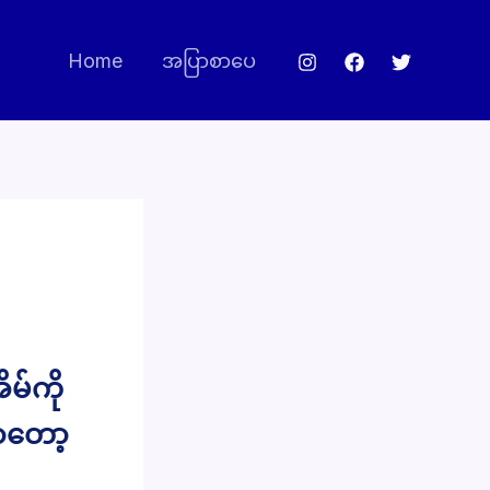
Home
အပြာစာပေ
မ်ကို
ာတော့