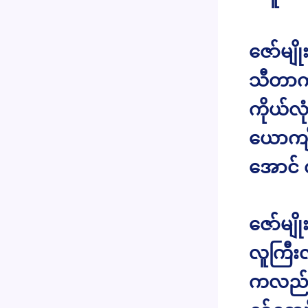
ဇော်မျိ
သီတာက 
ကိုယ်လ
ယောကျ်
အောင်
ဇော်မျ
လူကြီး
ကလည်း