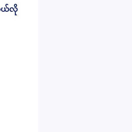
ဘယ်လို