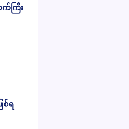
ာက်ကြီး
ြစ်ရ