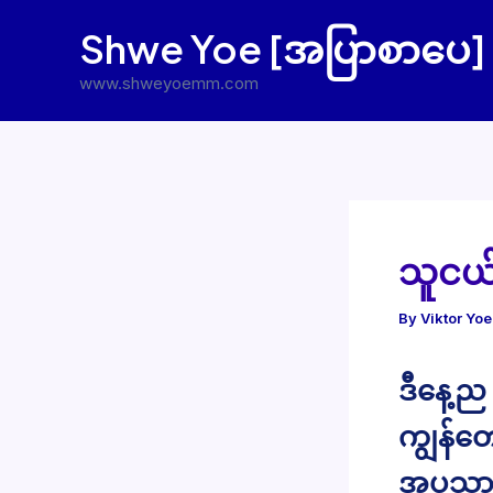
Skip
Shwe Yoe [အပြာစာပေ]
to
content
www.shweyoemm.com
သူငယ်ခ
By
Viktor Yo
ဒီနေ့ည 
ကျွန်တ
အပူသား