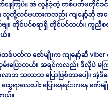
နေကြပဲ။ အဲ လွန်ခဲ့တဲ့ တစ်ပတ်မတိုင်ခ
ာ။ သူတို့လင်မယားကလည်း ကျနော့်ဆို အတ
။ တိုင်ပင်စရာရှိ တိုင်ပင်တယ်။ ကူညီစရ
ယ်။
တဲ့တစ်ပတ်က ဇော်မျိုးက ကျနော့်ဆီ vibe
ှမ်းပြောတယ်။ အရင်ကလည်း ဒီလိုပဲ မ
လာဘ သလာဘ ပြောဖြစ်တာပေါ့။ အဲ့ဒီနေ
ထွေရာလေးပါး ပြောနေရင်းကနေ ဇော်မျ
တယ်။