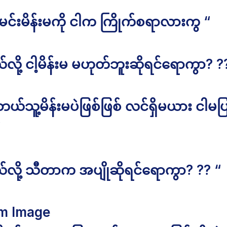
င်းမိန်းမကို ငါက ကြိုက်စရာလားကွ “
ို့ ငါ့မိန်းမ မဟုတ်ဘူးဆိုရင်ရောကွာ? ?
ဘယ်သူ့မိန်းမပဲဖြစ်ဖြစ် လင်ရှိမယား ငါမပြ
“
ို့ သီတာက အပျိုဆိုရင်ရောကွာ? ?? “
m Image