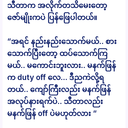
သီတာက အလိုက်တသိမေးတော့
ဇော်မျိုးကပဲ ပြန်ဖြေပါတယ်။
“အရင် နည်းနည်းသောက်မယ်.. စား
သောက်ပြီးတော့ ထပ်သောက်ကြ
မယ်.. မကောင်းဘူးလား.. မနက်ဖြန်
က duty off လေ… ဒီညကဲလို့ရ
တယ်.. ကျော်ကြီးလည်း မနက်ဖြန်
အလုပ်နားရက်ပဲ.. သီတာလည်း
မနက်ဖြန် off ပဲမဟုတ်လား “