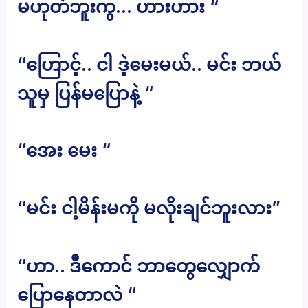
မဟုတ်ဘူးကွ… ဟားဟား “
“ဟြောင့်.. ငါ ဒဲ့မေးမယ်.. မင်း ဘယ်
သူမှ ပြန်မပြောနဲ့ “
“အေး မေး “
“မင်း ငါ့မိန်းမကို မလိုးချင်ဘူးလား”
“ဟာ.. ဒီကောင် ဘာတွေလျှောက်
ပြောနေတာလဲ “