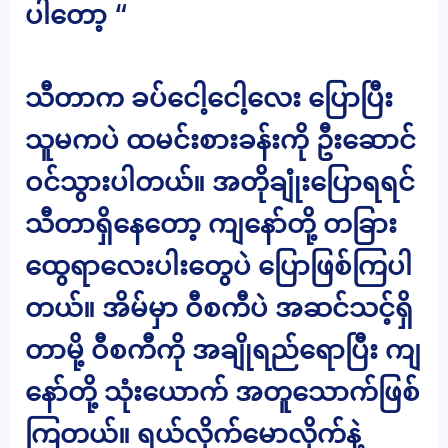
ပါတော့ “
သီတာက ခပ်ငေါ့ငေါ့လေး ပြောပြီး
သူမကပဲ ထမင်းစားခန်းကို ဦးဆောင်
ဝင်သွားပါတယ်။ အတိုချုံးပြောရရင်
သီတာရှိနေတော့ ကျနော်တို့ တခြား
ထွေရာလေးပါးတွေပဲ ပြောဖြစ်ကြပါ
တယ်။ အိမ်မှာ ဝီစကီပဲ အဆင်သင့်ရှိ
တာမို့ ဝီစကီကို အချိုရည်ရောပြီး ကျ
နော်တို့ သုံးယောက် အတူသောက်ဖြစ်
ကြတယ်။ ရယ်လိုက်မောလိုက်နဲ့