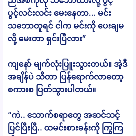
ညီအစ်ကိုလို သဘောထားလို့ ပွင့်
ပွင့်လင်းလင်း မေးနေတာ… မင်း
သဘောတူရင် ငါက မင်းကို ပေးချမ
လို့ မေးတာ ရှင်းပြီလား”
ကျနော် မျက်လုံးပြူးသွားတယ်။ အဲ့ဒီ
အချိန်ပဲ သီတာ ပြန်ရောက်လာတော့
စကားစ ပြတ်သွားပါတယ်။
“ကဲ.. သောက်စရာတွေ အဆင်သင့်
ပြင်ပြီးပြီ.. ထမင်းစားခန်းကို ကြွကြ