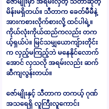
ဇော်မျိုးမှာ အရမ်းလှတဲ့ သီတာဆိုတဲ့
မိန်းမရှိတယ်။ သီတာက ခေတ်မီမီနဲ့
အားကစားလိုက်စားလို့ ထင်ပါရဲ့။
ကိုယ်လုံးကိုယ်ထည်ကလည်း တက
ယ့်ရှယ်ပဲ။ မြင်သမျှယောကျ်ားတိုင်း
က လှည့်မကြည့်ဘဲ မနေနိုင်လောက်
အောင် လှသလို အရမ်းလည်း ဆက်
ဆီကျလွန်းတယ်။
ဇော်မျိုးနှင့် သီတာက တကယ့် ဂုဏ်
အသရေရှိ လူကြီးလူကောင်း