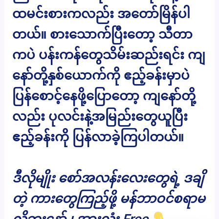
ထမင်းစားကလည်း အတော်မြိန်ပါ
တယ်။ စားသောက်ပြီးတော့ သီတာ
ကပဲ ပန်းကန်တွေသိမ်းဆည်းရင်း ကျ
နော်တို့နှစ်ယောက်ကို ဧည့်ခန်းမှာပဲ
ပြန်စောင့်နေဖို့ပြောတော့ ကျနော်တို့
လည်း ပုလင်းနဲ့အမြည်းတွေယူပြီး
ဧည့်ခန်းကို ပြန်လာခဲ့ကြပါတယ်။
ဒီလိုမျိုး စော်အလန်းလေးတွေရဲ့ ဒချိ
တဲ့ ကားတွေကြည့်ဖို့ မန်ဘာဝင်စရာမ
လိုဘူးနော် ၊ အားလုံး Free