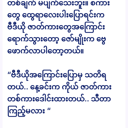
တစ်ချက် မပျက်သေးဘူး။ စကား
တွေ ထွေရာလေးပါးပြောရင်းက
ဗီဒီယို ဇာတ်ကားတွေအကြောင်း
ရောက်သွားတော့ ဇော်မျိုးက ဗွေ
ဖောက်လာပါတော့တယ်။
“ဗီဒီယိုအကြောင်းပြောမှ သတိရ
တယ်.. နေ့ခင်းက ကိုယ် ဇာတ်ကား
တစ်ကားဒေါင်းထားတယ်.. သီတာ
ကြည့်မလား “