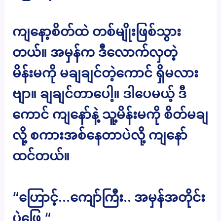
ကျနော့စိတ်ထဲ တစ်မျိုးဖြစ်သွား
တယ်။ အမှန်က ဒီလောက်လှတဲ့
မိန်းမကို မချချင်တဲ့ကောင် ရှိမလား
ဗျာ။ ချချင်တာပေါ့။ ဒါပေမယ့် ဒီ
ကောင် ကျနော်နဲ့ သူ့မိန်းမကို စိတ်မချ
လို့ စကားအစ်နေတာပဲလို့ ကျနော်
ထင်တယ်။
“ဟြောင့်…ကျော်ကြီး.. အမှန်အတိုင်း
ပဲဖြေ “