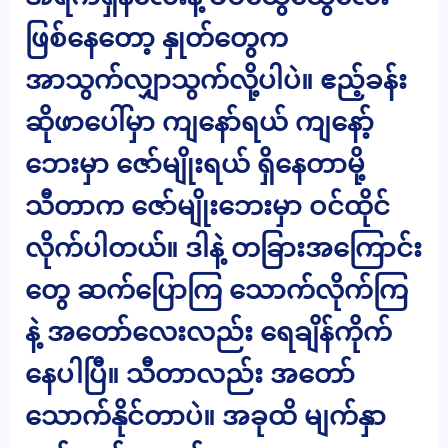
ဖြစ်နေတော့ နှုတ်တွေက
အာသွက်လျှာသွက်လို့ပါပဲ။ ဧည့်ခန်း
ဆိုဖာပေါ်မှာ ကျနော်ရယ် ကျနော့်
ဘေးမှာ ဇော်မျိုးရယ် ရှိနေတာမို့
သီတာက ဇော်မျိုးဘေးမှာ ဝင်ထိုင်
လိုက်ပါတယ်။ ဒါနဲ့ တခြားအကြောင်း
တွေ ဆက်ပြောကြ သောက်လိုက်ကြ
နဲ့ အတော်လေးလည်း ရေချိန်ကိုက်
နေပါပြီ။ သီတာလည်း အတော်
သောက်နိုင်တာပဲ။ အခုထိ မျက်နှာ