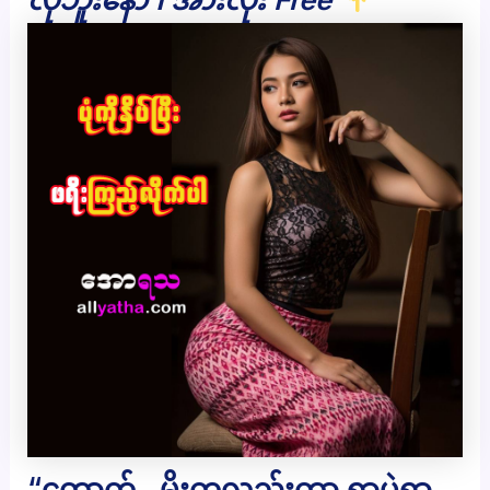
“တောက်.. မိုးကလည်းကွာ ရွာပဲရွာ