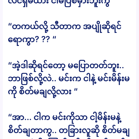
လင်ရှိမယား ငါမပြစ်မှားဘူးကွ “
“တကယ်လို့ သီတာက အပျိုဆိုရင်
ရောကွာ? ?? “
“အဲ့ဒါဆိုရင်တော့ မပြောတတ်ဘူး..
ဘာဖြစ်လို့လဲ.. မင်းက ငါနဲ့ မင်းမိန်းမ
ကို စိတ်မချလို့လား “
“အာ… ငါက မင်းကိုသာ ငါ့မိန်းမနဲ့
စိတ်ချတာကွ.. တခြားလူဆို စိတ်မချ