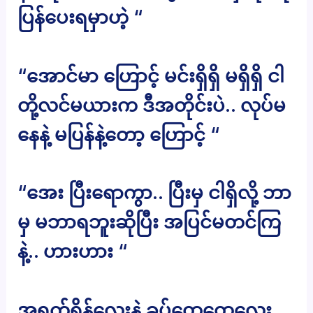
ပြန်ပေးရမှာဟဲ့ “
“အောင်မာ ဟြောင့် မင်းရှိရှိ မရှိရှိ ငါ
တို့လင်မယားက ဒီအတိုင်းပဲ.. လုပ်မ
နေနဲ့ မပြန်နဲ့တော့ ဟြောင့် “
“အေး ပြီးရောကွာ.. ပြီးမှ ငါရှိလို့ ဘာ
မှ မဘာရဘူးဆိုပြီး အပြင်မတင်ကြ
နဲ့.. ဟားဟား “
အရက်ရှိန်လေးနဲ့ ခပ်ထွေထွေလေး