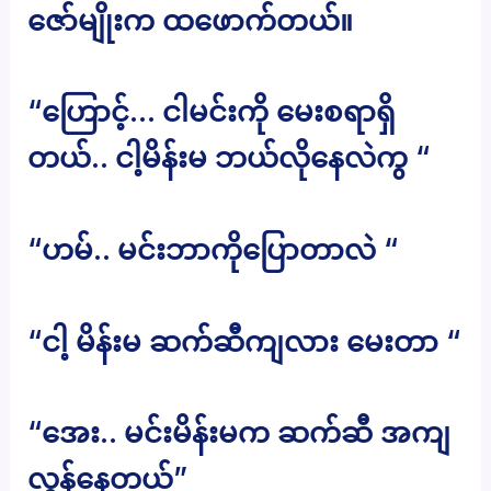
ဇော်မျိုးက ထဖောက်တယ်။
“ဟြောင့်… ငါမင်းကို မေးစရာရှိ
တယ်.. ငါ့မိန်းမ ဘယ်လိုနေလဲကွ “
“ဟမ်.. မင်းဘာကိုပြောတာလဲ “
“ငါ့ မိန်းမ ဆက်ဆီကျလား မေးတာ “
“အေး.. မင်းမိန်းမက ဆက်ဆီ အကျ
လွန်နေတယ်”