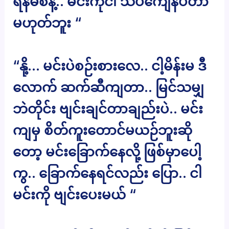
ရန်မစနဲ့.. မင်းကိုငါ သိပ်ကျေနပ်တာ
မဟုတ်ဘူး “
“နို့… မင်းပဲစဉ်းစားလေ.. ငါ့မိန်းမ ဒီ
လောက် ဆက်ဆီကျတာ.. မြင်သမျှ
ဘဲတိုင်း ဗျင်းချင်တာချည်းပဲ.. မင်း
ကျမှ စိတ်ကူးတောင်မယဉ်ဘူးဆို
တော့ မင်းခြောက်နေလို့ ဖြစ်မှာပေါ့
ကွ.. ခြောက်နေရင်လည်း ပြော.. ငါ
မင်းကို ဗျင်းပေးမယ် “