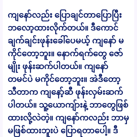
ကျနော်လည်း ပြောချင်တာပြောပြီး
ဘလော့ထားလိုက်တယ်။ ဒီကောင်
ချက်ချင်းဖုန်းခေါ်ပေမယ့် ကျနော် မ
ကိုင်တော့ဘူး။ နောက်ရက်တွေ ဇော်
မျိုး ဖုန်းဆက်ပါတယ်။ ကျနော်
တမင်ပဲ မကိုင်တော့ဘူး။ အဲဒီတော့
သီတာက ကျနော့်ဆီ ဖုန်းလှမ်းဆက်
ပါတယ်။ သူ့ယောကျ်ားနဲ့ ဘာတွေဖြစ်
ထားလို့လဲတဲ့။ ကျနော်ကလည်း ဘာမှ
မဖြစ်ထားဘူးပဲ ပြောရတာပေါ့။ ဒီ