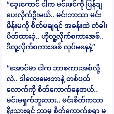
“ခွေးကောင် ငါက မင်းဖင်ကို ပြန်ချ
ပေးလိုက်ဦးမယ်.. မင်းဘာသာ မင်း
မိန်းမကို စိတ်မချရင် အခန်းထဲ တံခါး
ပိတ်ထားခဲ့.. ဟိုလူ့လိုက်စကားအစ်..
ဒီလူ့လိုက်စကားအစ် လုပ်မနေနဲ့”
“အောင်မာ ငါက ဘာစကားအစ်လို့
လဲ.. ဒါလေးမေးတာနဲ့ တစ်ပတ်
လောက်ကို စိတ်ကောက်နေတယ်..
မင်းမရှက်ဘူးလား.. မင်းစိတ်ကသာ
ရိုးသားရင် ဘာမှ စိတ်ကောက်စရာ မ