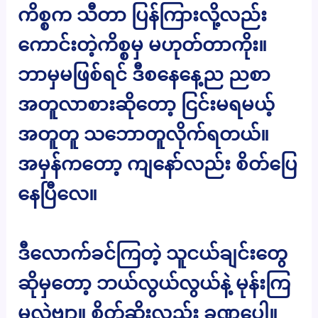
ကိစ္စက သီတာ ပြန်ကြားလို့လည်း
ကောင်းတဲ့ကိစ္စမှ မဟုတ်တာကိုး။
ဘာမှမဖြစ်ရင် ဒီစနေနေ့ည ညစာ
အတူလာစားဆိုတော့ ငြင်းမရမယ့်
အတူတူ သဘောတူလိုက်ရတယ်။
အမှန်ကတော့ ကျနော်လည်း စိတ်ပြေ
နေပြီလေ။
ဒီလောက်ခင်ကြတဲ့ သူငယ်ချင်းတွေ
ဆိုမှတော့ ဘယ်လွယ်လွယ်နဲ့ မုန်းကြ
မလဲဗျာ။ စိတ်ဆိုးလည်း ခဏပေါ့။