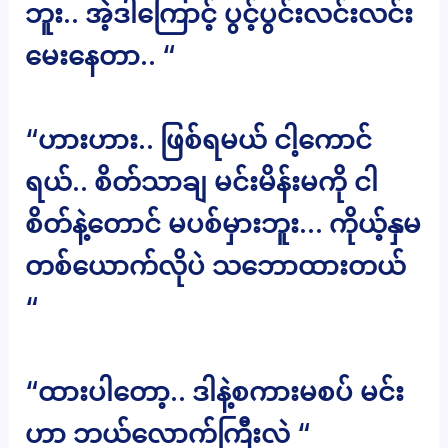
ဘူး.. အဲ့ဒါကြောင့် ပွင့်ပွင်းလင်းလင်း
မေးနေတာ.. “
“ဟားဟား.. ဖြစ်ရမယ် ငါ့ကောင်
ရယ်.. စိတ်သာချ မင်းမိန်းမကို ငါ
စိတ်နဲ့တောင် မပစ်မှားဘူး… ကိုယ့်နှမ
တစ်ယောက်လိုပဲ သဘောထားတယ်
“
“ထားပါတော့.. ဒါနဲ့စကားမစပ် မင်း
ဟာ ဘယ်လောက်ကြီးလဲ “