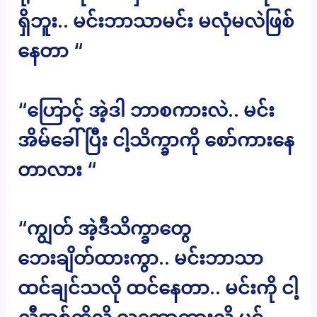
ရှိဘူး.. မင်းဘာသာမင်း မလုံမလဲဖြစ်
နေတာ “
“ဟြောင့် အဲ့ဒါ ဘာစကားလဲ.. မင်း
အိမ်ခေါ်ပြီး ငါ့သိက္ခာကို စော်ကားနေ
တာလား “
“ကျွတ် အဲ့ဒီသိက္ခာတွေ
ဘေးချိတ်ထားကွာ.. မင်းဘာသာ
ထင်ချင်သလို ထင်နေတာ.. မင်းကို ငါ့