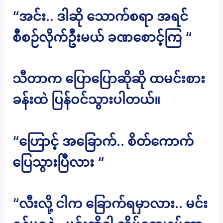
“အင်း.. ဒါဆို သောက်စရာ အရင်
စီစဉ်လိုက်ဦးမယ် ခဏစောင့်ကြ “
သီတာက ပြောပြောဆိုဆို ထမင်းစား
ခန်းထဲ ပြန်ဝင်သွားပါတယ်။
“ဟြောင့် အခြောက်.. စိတ်ကောက်
ပြေသွားပြီလား “
“လီးလို့ ငါက ခြောက်ရမှာလား.. မင်း