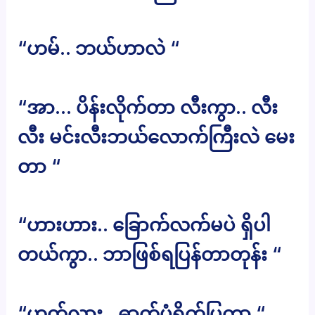
“ဟမ်.. ဘယ်ဟာလဲ “
“အာ… ပိန်းလိုက်တာ လီးကွာ.. လီး
လီး မင်းလီးဘယ်လောက်ကြီးလဲ မေး
တာ “
“ဟားဟား.. ခြောက်လက်မပဲ ရှိပါ
တယ်ကွာ.. ဘာဖြစ်ရပြန်တာတုန်း “
“ဟုတ်လား.. ဓာတ်ပုံရိုက်ပြကွာ “