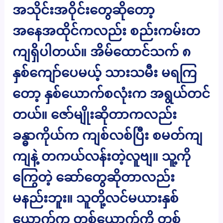
အသိုင်းအဝိုင်းတွေဆိုတော့
အနေအထိုင်ကလည်း စည်းကမ်းတ
ကျရှိပါတယ်။ အိမ်ထောင်သက် ၈
နှစ်ကျော်ပေမယ့် သားသမီး မရကြ
တော့ နှစ်ယောက်စလုံးက အရွယ်တင်
တယ်။ ဇော်မျိုးဆိုတာကလည်း
ခန္ဓာကိုယ်က ကျစ်လစ်ပြီး စမတ်ကျ
ကျနဲ့ တကယ်လန်းတဲ့လူဗျ။ သူ့ကို
ကြွေတဲ့ ဆော်တွေဆိုတာလည်း
မနည်းဘူး။ သူတို့လင်မယားနှစ်
ယောက်က တစ်ယောက်ကို တစ်