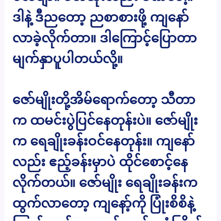
ဒါနဲ့ ဒီညတော့ ညစာစားဖို့ ကျနော်
လာခဲ့လိုက်တာ။ ဒါကြောင့်ပြောတာ
မျက်နှာပူပါတယ်လို့။
ဇော်မျိုးတို့အိမ်ရောက်တော့ သီတာ
က ထမင်းပွဲပြင်နေတုန်းပဲ။ ဇော်မျိုး
က ရေချိုးခန်းဝင်နေတုန်း။ ကျနော်
လည်း ဧည့်ခန်းမှာပဲ ထိုင်စောင့်နေ
လိုက်တယ်။ ဇော်မျိုး ရေချိုးခန်းက
ထွက်လာတော့ ကျနော့်ကို ပြုံးစိစိနဲ့