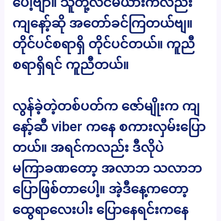
ပေါ့ဗျာ။ သူတို့လင်မယားကလည်း
ကျနော့်ဆို အတော်ခင်ကြတယ်ဗျ။
တိုင်ပင်စရာရှိ တိုင်ပင်တယ်။ ကူညီ
စရာရှိရင် ကူညီတယ်။
လွန်ခဲ့တဲ့တစ်ပတ်က ဇော်မျိုးက ကျ
နော့်ဆီ viber ကနေ စကားလှမ်းပြော
တယ်။ အရင်ကလည်း ဒီလိုပဲ
မကြာခဏတော့ အလာဘ သလာဘ
ပြောဖြစ်တာပေါ့။ အဲ့ဒီနေ့ကတော့
ထွေရာလေးပါး ပြောနေရင်းကနေ