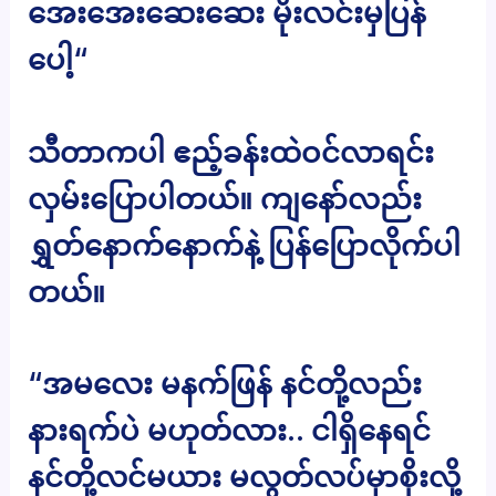
အေးအေးဆေးဆေး မိုးလင်းမှပြန်
ပေါ့“
သီတာကပါ ဧည့်ခန်းထဲဝင်လာရင်း
လှမ်းပြောပါတယ်။ ကျနော်လည်း
ရွှတ်နောက်နောက်နဲ့ ပြန်ပြောလိုက်ပါ
တယ်။
“အမလေး မနက်ဖြန် နင်တို့လည်း
နားရက်ပဲ မဟုတ်လား.. ငါရှိနေရင်
နင်တို့လင်မယား မလွတ်လပ်မှာစိုးလို့