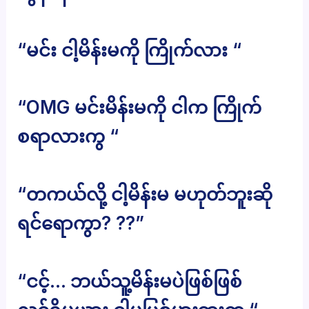
“မင်း ငါ့မိန်းမကို ကြိုက်လား “
“OMG မင်းမိန်းမကို ငါက ကြိုက်
စရာလားကွ “
“တကယ်လို့ ငါ့မိန်းမ မဟုတ်ဘူးဆို
ရင်ရောကွာ? ??”
“ငင့်… ဘယ်သူ့မိန်းမပဲဖြစ်ဖြစ်