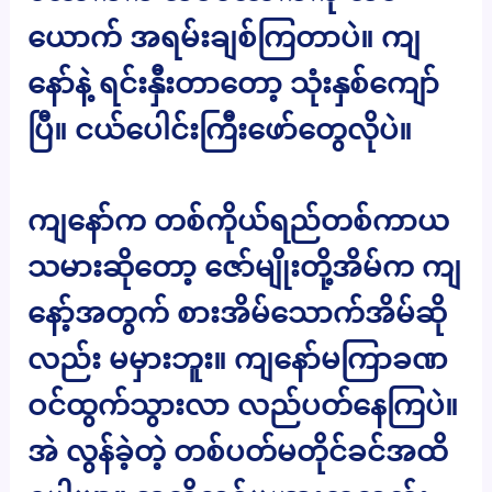
ယောက် အရမ်းချစ်ကြတာပဲ။ ကျ
နော်နဲ့ ရင်းနှီးတာတော့ သုံးနှစ်ကျော်
ပြီ။ ငယ်ပေါင်းကြီးဖော်တွေလိုပဲ။
ကျနော်က တစ်ကိုယ်ရည်တစ်ကာယ
သမားဆိုတော့ ဇော်မျိုးတို့အိမ်က ကျ
နော့်အတွက် စားအိမ်သောက်အိမ်ဆို
လည်း မမှားဘူး။ ကျနော်မကြာခဏ
ဝင်ထွက်သွားလာ လည်ပတ်နေကြပဲ။
အဲ လွန်ခဲ့တဲ့ တစ်ပတ်မတိုင်ခင်အထိ