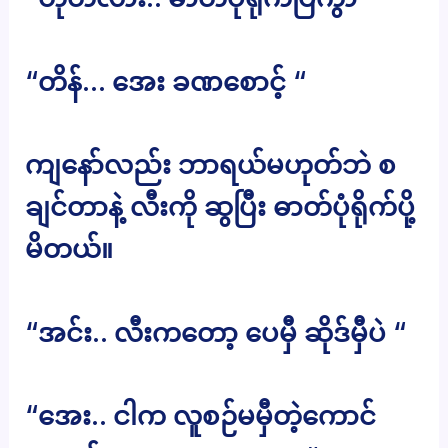
“တိန်… အေး ခဏစောင့် “
ကျနော်လည်း ဘာရယ်မဟုတ်ဘဲ စ
ချင်တာနဲ့ လီးကို ဆွပြီး ဓာတ်ပုံရိုက်ပို့
မိတယ်။
“အင်း.. လီးကတော့ ပေမှီ ဆိုဒ်မှီပဲ “
“အေး.. ငါက လူစဉ်မမှီတဲ့ကောင်