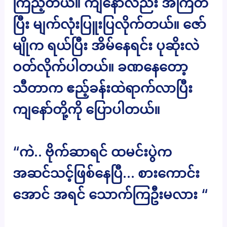
ကြည့်တယ်။ ကျနော်လည်း အံကြိတ်
ပြီး မျက်လုံးပြူးပြလိုက်တယ်။ ဇော်
မျိုက ရယ်ပြီး အိမ်နေရင်း ပုဆိုးလဲ
ဝတ်လိုက်ပါတယ်။ ခဏနေတော့
သီတာက ဧည့်ခန်းထဲရာက်လာပြီး
ကျနော်တို့ကို ပြောပါတယ်။
“ကဲ.. ဗိုက်ဆာရင် ထမင်းပွဲက
အဆင်သင့်ဖြစ်နေပြီ… စားကောင်း
အောင် အရင် သောက်ကြဦးမလား “