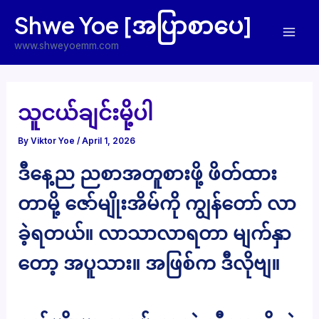
Skip
Shwe Yoe [အပြာစာပေ]
to
Mai
content
www.shweyoemm.com
Men
သူငယ်ချင်းမို့ပါ
By
Viktor Yoe
/
April 1, 2026
ဒီနေ့ည ညစာအတူစားဖို့ ဖိတ်ထား
တာမို့ ဇော်မျိုးအိမ်ကို ကျွန်တော် လာ
ခဲ့ရတယ်။ လာသာလာရတာ မျက်နှာ
တော့ အပူသား။ အဖြစ်က ဒီလိုဗျ။