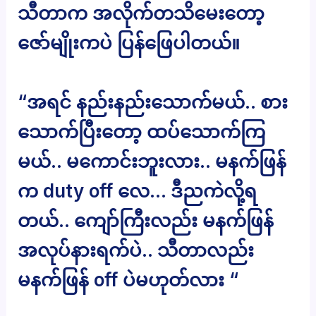
သီတာက အလိုက်တသိမေးတော့
ဇော်မျိုးကပဲ ပြန်ဖြေပါတယ်။
“အရင် နည်းနည်းသောက်မယ်.. စား
သောက်ပြီးတော့ ထပ်သောက်ကြ
မယ်.. မကောင်းဘူးလား.. မနက်ဖြန်
က duty off လေ… ဒီညကဲလို့ရ
တယ်.. ကျော်ကြီးလည်း မနက်ဖြန်
အလုပ်နားရက်ပဲ.. သီတာလည်း
မနက်ဖြန် off ပဲမဟုတ်လား “