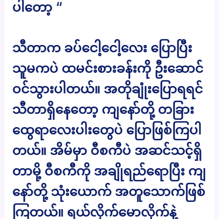
ပါတော့ “
သီတာက ခပ်ငေါ့ငေါ့လေး ပြောပြီး
သူမကပဲ ထမင်းစားခန်းကို ဦးဆောင်
ဝင်သွားပါတယ်။ အတိုချုံးပြောရရင်
သီတာရှိနေတော့ ကျနော်တို့ တခြား
ထွေရာလေးပါးတွေပဲ ပြောဖြစ်ကြပါ
တယ်။ အိမ်မှာ ဝီစကီပဲ အဆင်သင့်ရှိ
တာမို့ ဝီစကီကို အချိုရည်ရောပြီး ကျ
နော်တို့ သုံးယောက် အတူသောက်ဖြစ်
ကြတယ်။ ရယ်လိုက်မောလိုက်နဲ့