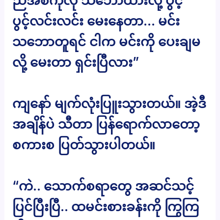
ညီအစ်ကိုလို သဘောထားလို့ ပွင့်
ပွင့်လင်းလင်း မေးနေတာ… မင်း
သဘောတူရင် ငါက မင်းကို ပေးချမ
လို့ မေးတာ ရှင်းပြီလား”
ကျနော် မျက်လုံးပြူးသွားတယ်။ အဲ့ဒီ
အချိန်ပဲ သီတာ ပြန်ရောက်လာတော့
စကားစ ပြတ်သွားပါတယ်။
“ကဲ.. သောက်စရာတွေ အဆင်သင့်
ပြင်ပြီးပြီ.. ထမင်းစားခန်းကို ကြွကြ