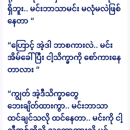
ရှိဘူး.. မင်းဘာသာမင်း မလုံမလဲဖြစ်
နေတာ “
“ဟြောင့် အဲ့ဒါ ဘာစကားလဲ.. မင်း
အိမ်ခေါ်ပြီး ငါ့သိက္ခာကို စော်ကားနေ
တာလား “
“ကျွတ် အဲ့ဒီသိက္ခာတွေ
ဘေးချိတ်ထားကွာ.. မင်းဘာသာ
ထင်ချင်သလို ထင်နေတာ.. မင်းကို ငါ့