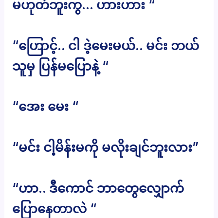
မဟုတ်ဘူးကွ… ဟားဟား “
“ဟြောင့်.. ငါ ဒဲ့မေးမယ်.. မင်း ဘယ်
သူမှ ပြန်မပြောနဲ့ “
“အေး မေး “
“မင်း ငါ့မိန်းမကို မလိုးချင်ဘူးလား”
“ဟာ.. ဒီကောင် ဘာတွေလျှောက်
ပြောနေတာလဲ “