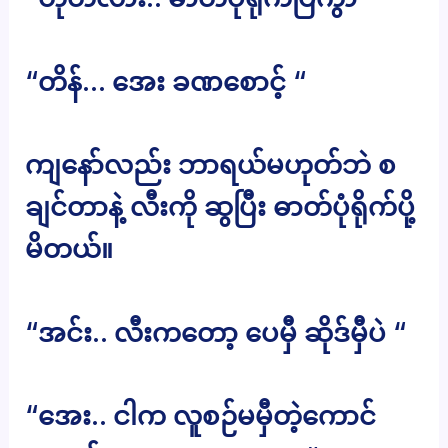
“တိန်… အေး ခဏစောင့် “
ကျနော်လည်း ဘာရယ်မဟုတ်ဘဲ စ
ချင်တာနဲ့ လီးကို ဆွပြီး ဓာတ်ပုံရိုက်ပို့
မိတယ်။
“အင်း.. လီးကတော့ ပေမှီ ဆိုဒ်မှီပဲ “
“အေး.. ငါက လူစဉ်မမှီတဲ့ကောင်