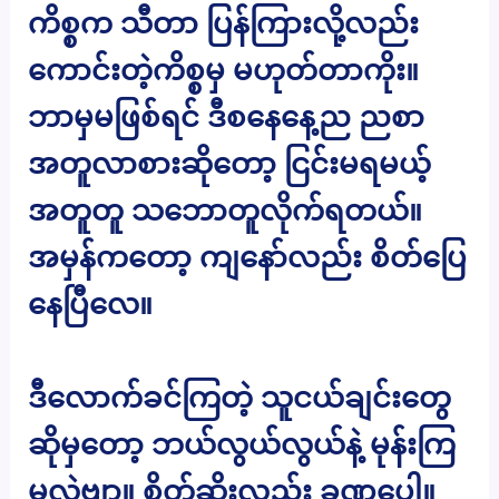
ကိစ္စက သီတာ ပြန်ကြားလို့လည်း
ကောင်းတဲ့ကိစ္စမှ မဟုတ်တာကိုး။
ဘာမှမဖြစ်ရင် ဒီစနေနေ့ည ညစာ
အတူလာစားဆိုတော့ ငြင်းမရမယ့်
အတူတူ သဘောတူလိုက်ရတယ်။
အမှန်ကတော့ ကျနော်လည်း စိတ်ပြေ
နေပြီလေ။
ဒီလောက်ခင်ကြတဲ့ သူငယ်ချင်းတွေ
ဆိုမှတော့ ဘယ်လွယ်လွယ်နဲ့ မုန်းကြ
မလဲဗျာ။ စိတ်ဆိုးလည်း ခဏပေါ့။