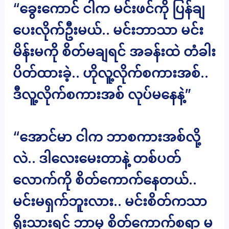
“ခွေးကောင် ငါက မင်းဖင်ကို ပြန်ချ
ပေးလိုက်ဦးမယ်.. မင်းဘာသာ မင်း
မိန်းမကို စိတ်မချရင် အခန်းထဲ တံခါး
ပိတ်ထားခဲ့.. ဟိုလူ့လိုက်စကားအစ်..
ဒီလူ့လိုက်စကားအစ် လုပ်မနေနဲ့”
“အောင်မာ ငါက ဘာစကားအစ်လို့
လဲ.. ဒါလေးမေးတာနဲ့ တစ်ပတ်
လောက်ကို စိတ်ကောက်နေတယ်..
မင်းမရှက်ဘူးလား.. မင်းစိတ်ကသာ
ရိုးသားရင် ဘာမှ စိတ်ကောက်စရာ မ