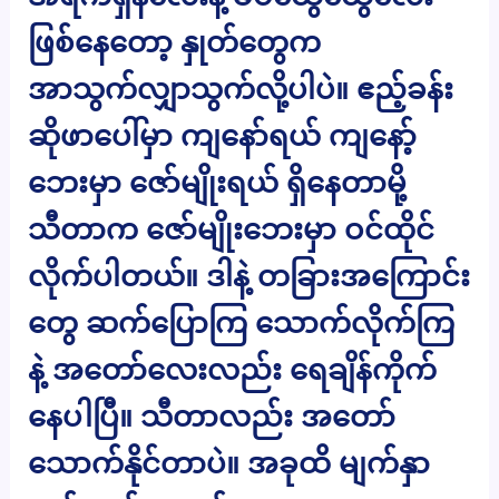
ဖြစ်နေတော့ နှုတ်တွေက
အာသွက်လျှာသွက်လို့ပါပဲ။ ဧည့်ခန်း
ဆိုဖာပေါ်မှာ ကျနော်ရယ် ကျနော့်
ဘေးမှာ ဇော်မျိုးရယ် ရှိနေတာမို့
သီတာက ဇော်မျိုးဘေးမှာ ဝင်ထိုင်
လိုက်ပါတယ်။ ဒါနဲ့ တခြားအကြောင်း
တွေ ဆက်ပြောကြ သောက်လိုက်ကြ
နဲ့ အတော်လေးလည်း ရေချိန်ကိုက်
နေပါပြီ။ သီတာလည်း အတော်
သောက်နိုင်တာပဲ။ အခုထိ မျက်နှာ