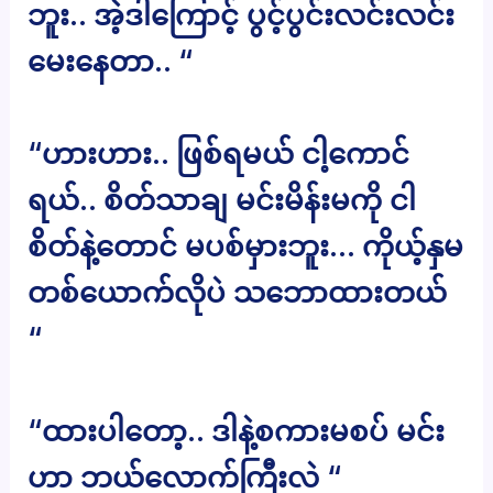
ဘူး.. အဲ့ဒါကြောင့် ပွင့်ပွင်းလင်းလင်း
မေးနေတာ.. “
“ဟားဟား.. ဖြစ်ရမယ် ငါ့ကောင်
ရယ်.. စိတ်သာချ မင်းမိန်းမကို ငါ
စိတ်နဲ့တောင် မပစ်မှားဘူး… ကိုယ့်နှမ
တစ်ယောက်လိုပဲ သဘောထားတယ်
“
“ထားပါတော့.. ဒါနဲ့စကားမစပ် မင်း
ဟာ ဘယ်လောက်ကြီးလဲ “