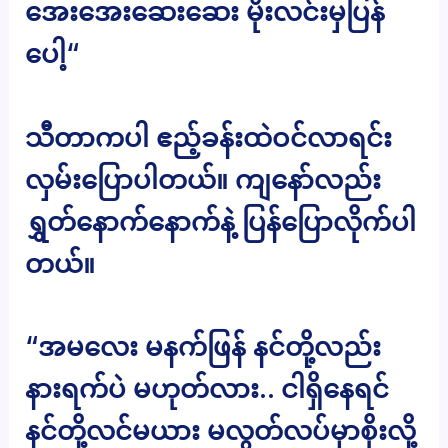
အေးအေးဆေးဆေး မိုးလင်းမှပြန်
ပေါ့“
သီတာကပါ ဧည့်ခန်းထဲဝင်လာရင်း
လှမ်းပြောပါတယ်။ ကျနော်လည်း
ရွှတ်နောက်နောက်နဲ့ ပြန်ပြောလိုက်ပါ
တယ်။
“အမလေး မနက်ဖြန် နင်တို့လည်း
နားရက်ပဲ မဟုတ်လား.. ငါရှိနေရင်
နင်တို့လင်မယား မလွတ်လပ်မှာစိုးလို့