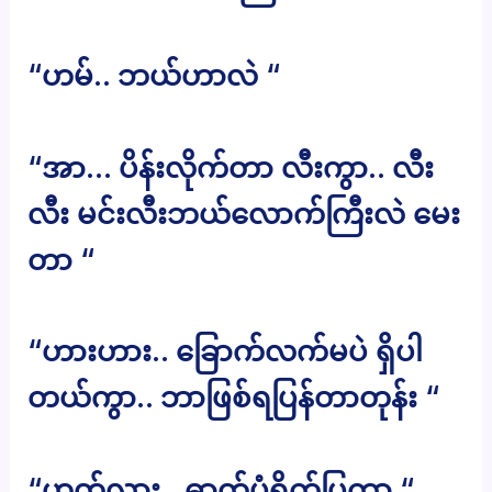
“ဟမ်.. ဘယ်ဟာလဲ “
“အာ… ပိန်းလိုက်တာ လီးကွာ.. လီး
လီး မင်းလီးဘယ်လောက်ကြီးလဲ မေး
တာ “
“ဟားဟား.. ခြောက်လက်မပဲ ရှိပါ
တယ်ကွာ.. ဘာဖြစ်ရပြန်တာတုန်း “
“ဟုတ်လား.. ဓာတ်ပုံရိုက်ပြကွာ “