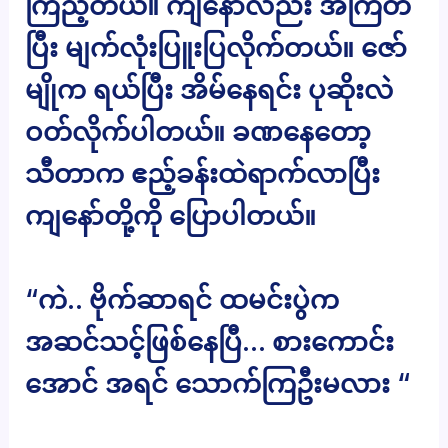
ကြည့်တယ်။ ကျနော်လည်း အံကြိတ်
ပြီး မျက်လုံးပြူးပြလိုက်တယ်။ ဇော်
မျိုက ရယ်ပြီး အိမ်နေရင်း ပုဆိုးလဲ
ဝတ်လိုက်ပါတယ်။ ခဏနေတော့
သီတာက ဧည့်ခန်းထဲရာက်လာပြီး
ကျနော်တို့ကို ပြောပါတယ်။
“ကဲ.. ဗိုက်ဆာရင် ထမင်းပွဲက
အဆင်သင့်ဖြစ်နေပြီ… စားကောင်း
အောင် အရင် သောက်ကြဦးမလား “