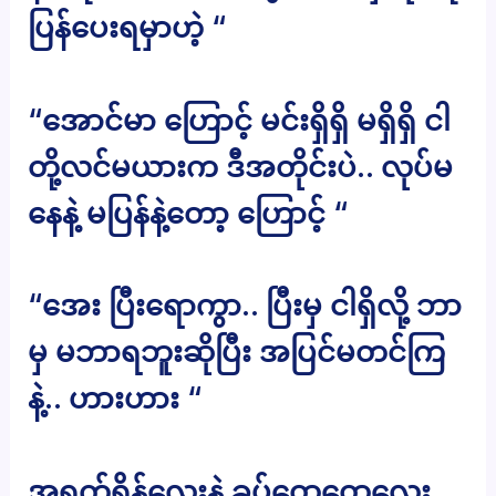
ပြန်ပေးရမှာဟဲ့ “
“အောင်မာ ဟြောင့် မင်းရှိရှိ မရှိရှိ ငါ
တို့လင်မယားက ဒီအတိုင်းပဲ.. လုပ်မ
နေနဲ့ မပြန်နဲ့တော့ ဟြောင့် “
“အေး ပြီးရောကွာ.. ပြီးမှ ငါရှိလို့ ဘာ
မှ မဘာရဘူးဆိုပြီး အပြင်မတင်ကြ
နဲ့.. ဟားဟား “
အရက်ရှိန်လေးနဲ့ ခပ်ထွေထွေလေး