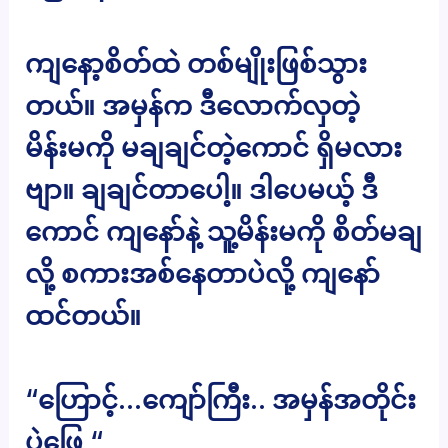
ကျနော့စိတ်ထဲ တစ်မျိုးဖြစ်သွား
တယ်။ အမှန်က ဒီလောက်လှတဲ့
မိန်းမကို မချချင်တဲ့ကောင် ရှိမလား
ဗျာ။ ချချင်တာပေါ့။ ဒါပေမယ့် ဒီ
ကောင် ကျနော်နဲ့ သူ့မိန်းမကို စိတ်မချ
လို့ စကားအစ်နေတာပဲလို့ ကျနော်
ထင်တယ်။
“ဟြောင့်…ကျော်ကြီး.. အမှန်အတိုင်း
ပဲဖြေ “