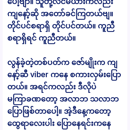
ပေါ့ဗျာ။ သူတို့လင်မယားကလည်း
ကျနော့်ဆို အတော်ခင်ကြတယ်ဗျ။
တိုင်ပင်စရာရှိ တိုင်ပင်တယ်။ ကူညီ
စရာရှိရင် ကူညီတယ်။
လွန်ခဲ့တဲ့တစ်ပတ်က ဇော်မျိုးက ကျ
နော့်ဆီ viber ကနေ စကားလှမ်းပြော
တယ်။ အရင်ကလည်း ဒီလိုပဲ
မကြာခဏတော့ အလာဘ သလာဘ
ပြောဖြစ်တာပေါ့။ အဲ့ဒီနေ့ကတော့
ထွေရာလေးပါး ပြောနေရင်းကနေ