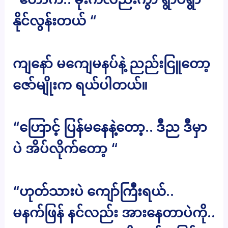
နိုင်လွန်းတယ် “
ကျနော် မကျေမနပ်နဲ့ ညည်းငြူတော့
ဇော်မျိုးက ရယ်ပါတယ်။
“ဟြောင့် ပြန်မနေနဲ့တော့.. ဒီည ဒီမှာ
ပဲ အိပ်လိုက်တော့ “
“ဟုတ်သားပဲ ကျော်ကြီးရယ်..
မနက်ဖြန် နင်လည်း အားနေတာပဲကို..