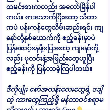
ထမင်းစားကလည်း အတော်မြိန်ပါ
တယ်။ စားသောက်ပြီးတော့ သီတာ
ကပဲ ပန်းကန်တွေသိမ်းဆည်းရင်း ကျ
နော်တို့နှစ်ယောက်ကို ဧည့်ခန်းမှာပဲ
ပြန်စောင့်နေဖို့ပြောတော့ ကျနော်တို့
လည်း ပုလင်းနဲ့အမြည်းတွေယူပြီး
ဧည့်ခန်းကို ပြန်လာခဲ့ကြပါတယ်။
ဒီလိုမျိုး စော်အလန်းလေးတွေရဲ့ ဒချိ
တဲ့ ကားတွေကြည့်ဖို့ မန်ဘာဝင်စရာမ
လိုဘူးနော် ၊ အားလုံး Free