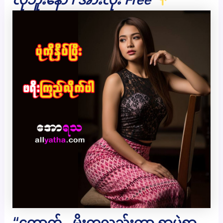
“တောက်.. မိုးကလည်းကွာ ရွာပဲရွာ