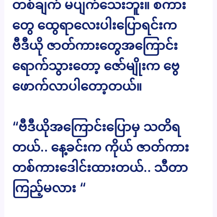
တစ်ချက် မပျက်သေးဘူး။ စကား
တွေ ထွေရာလေးပါးပြောရင်းက
ဗီဒီယို ဇာတ်ကားတွေအကြောင်း
ရောက်သွားတော့ ဇော်မျိုးက ဗွေ
ဖောက်လာပါတော့တယ်။
“ဗီဒီယိုအကြောင်းပြောမှ သတိရ
တယ်.. နေ့ခင်းက ကိုယ် ဇာတ်ကား
တစ်ကားဒေါင်းထားတယ်.. သီတာ
ကြည့်မလား “