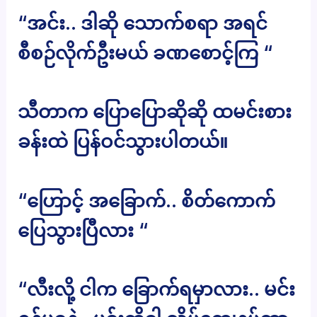
“အင်း.. ဒါဆို သောက်စရာ အရင်
စီစဉ်လိုက်ဦးမယ် ခဏစောင့်ကြ “
သီတာက ပြောပြောဆိုဆို ထမင်းစား
ခန်းထဲ ပြန်ဝင်သွားပါတယ်။
“ဟြောင့် အခြောက်.. စိတ်ကောက်
ပြေသွားပြီလား “
“လီးလို့ ငါက ခြောက်ရမှာလား.. မင်း