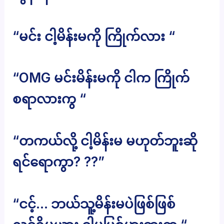
“မင်း ငါ့မိန်းမကို ကြိုက်လား “
“OMG မင်းမိန်းမကို ငါက ကြိုက်
စရာလားကွ “
“တကယ်လို့ ငါ့မိန်းမ မဟုတ်ဘူးဆို
ရင်ရောကွာ? ??”
“ငင့်… ဘယ်သူ့မိန်းမပဲဖြစ်ဖြစ်