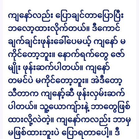
ကျနော်လည်း ပြောချင်တာပြောပြီး
ဘလော့ထားလိုက်တယ်။ ဒီကောင်
ချက်ချင်းဖုန်းခေါ်ပေမယ့် ကျနော် မ
ကိုင်တော့ဘူး။ နောက်ရက်တွေ ဇော်
မျိုး ဖုန်းဆက်ပါတယ်။ ကျနော်
တမင်ပဲ မကိုင်တော့ဘူး။ အဲဒီတော့
သီတာက ကျနော့်ဆီ ဖုန်းလှမ်းဆက်
ပါတယ်။ သူ့ယောကျ်ားနဲ့ ဘာတွေဖြစ်
ထားလို့လဲတဲ့။ ကျနော်ကလည်း ဘာမှ
မဖြစ်ထားဘူးပဲ ပြောရတာပေါ့။ ဒီ