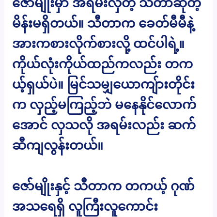
ဇော်မျိုးမှာ အရမ်းလှတဲ့ သီတာဆိုတဲ့
မိန်းမရှိတယ်။ သီတာက ခေတ်မီမီနဲ့
အားကစားလိုက်စားလို့ ထင်ပါရဲ့။
ကိုယ်လုံးကိုယ်ထည်ကလည်း တက
ယ့်ရှယ်ပဲ။ မြင်သမျှယောကျ်ားတိုင်း
က လှည့်မကြည့်ဘဲ မနေနိုင်လောက်
အောင် လှသလို အရမ်းလည်း ဆက်
ဆီကျလွန်းတယ်။
ဇော်မျိုးနှင့် သီတာက တကယ့် ဂုဏ်
အသရေရှိ လူကြီးလူကောင်း