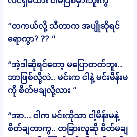
လင်ရှိမယား ငါမပြစ်မှားဘူးကွ “
“တကယ်လို့ သီတာက အပျိုဆိုရင်
ရောကွာ? ?? “
“အဲ့ဒါဆိုရင်တော့ မပြောတတ်ဘူး..
ဘာဖြစ်လို့လဲ.. မင်းက ငါနဲ့ မင်းမိန်းမ
ကို စိတ်မချလို့လား “
“အာ… ငါက မင်းကိုသာ ငါ့မိန်းမနဲ့
စိတ်ချတာကွ.. တခြားလူဆို စိတ်မချ