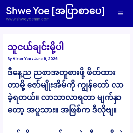
Skip
Shwe Yoe [အပြာစာပေ]
to
Mai
content
www.shweyoemm.com
Men
သူငယ်ချင်းမို့ပါ
By
Viktor Yoe
/
June 9, 2026
ဒီနေ့ည ညစာအတူစားဖို့ ဖိတ်ထား
တာမို့ ဇော်မျိုးအိမ်ကို ကျွန်တော် လာ
ခဲ့ရတယ်။ လာသာလာရတာ မျက်နှာ
တော့ အပူသား။ အဖြစ်က ဒီလိုဗျ။