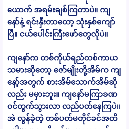
ယောက် အရမ်းချစ်ကြတာပဲ။ ကျ
နော်နဲ့ ရင်းနှီးတာတော့ သုံးနှစ်ကျော်
ပြီ။ ငယ်ပေါင်းကြီးဖော်တွေလိုပဲ။
ကျနော်က တစ်ကိုယ်ရည်တစ်ကာယ
သမားဆိုတော့ ဇော်မျိုးတို့အိမ်က ကျ
နော့်အတွက် စားအိမ်သောက်အိမ်ဆို
လည်း မမှားဘူး။ ကျနော်မကြာခဏ
ဝင်ထွက်သွားလာ လည်ပတ်နေကြပဲ။
အဲ လွန်ခဲ့တဲ့ တစ်ပတ်မတိုင်ခင်အထိ