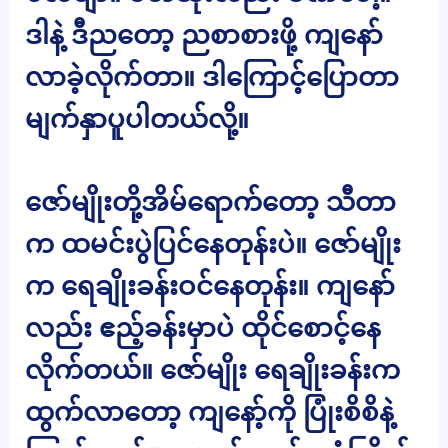
ဒါနဲ့ ဒီညတော့ ညစာစားဖို့ ကျနော်
လာခဲ့လိုက်တာ။ ဒါကြောင့်ပြောတာ
မျက်နှာပူပါတယ်လို့။
ဇော်မျိုးတို့အိမ်ရောက်တော့ သီတာ
က ထမင်းပွဲပြင်နေတုန်းပဲ။ ဇော်မျိုး
က ရေချိုးခန်းဝင်နေတုန်း။ ကျနော်
လည်း ဧည့်ခန်းမှာပဲ ထိုင်စောင့်နေ
လိုက်တယ်။ ဇော်မျိုး ရေချိုးခန်းက
ထွက်လာတော့ ကျနော့်ကို ပြုံးစိစိနဲ့