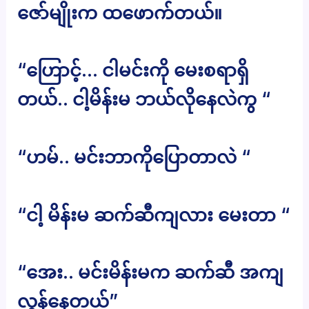
ဇော်မျိုးက ထဖောက်တယ်။
“ဟြောင့်… ငါမင်းကို မေးစရာရှိ
တယ်.. ငါ့မိန်းမ ဘယ်လိုနေလဲကွ “
“ဟမ်.. မင်းဘာကိုပြောတာလဲ “
“ငါ့ မိန်းမ ဆက်ဆီကျလား မေးတာ “
“အေး.. မင်းမိန်းမက ဆက်ဆီ အကျ
လွန်နေတယ်”