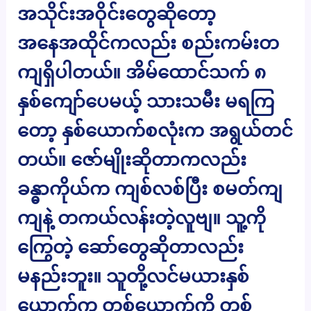
အသိုင်းအဝိုင်းတွေဆိုတော့
အနေအထိုင်ကလည်း စည်းကမ်းတ
ကျရှိပါတယ်။ အိမ်ထောင်သက် ၈
နှစ်ကျော်ပေမယ့် သားသမီး မရကြ
တော့ နှစ်ယောက်စလုံးက အရွယ်တင်
တယ်။ ဇော်မျိုးဆိုတာကလည်း
ခန္ဓာကိုယ်က ကျစ်လစ်ပြီး စမတ်ကျ
ကျနဲ့ တကယ်လန်းတဲ့လူဗျ။ သူ့ကို
ကြွေတဲ့ ဆော်တွေဆိုတာလည်း
မနည်းဘူး။ သူတို့လင်မယားနှစ်
ယောက်က တစ်ယောက်ကို တစ်