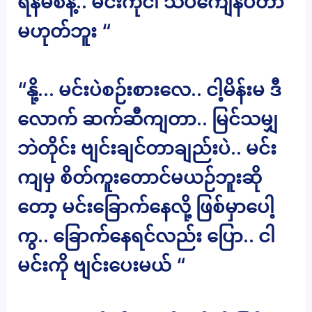
ရန်မစနဲ့.. မင်းကိုငါ သိပ်ကျေနပ်တာ
မဟုတ်ဘူး “
“နို့… မင်းပဲစဉ်းစားလေ.. ငါ့မိန်းမ ဒီ
လောက် ဆက်ဆီကျတာ.. မြင်သမျှ
ဘဲတိုင်း ဗျင်းချင်တာချည်းပဲ.. မင်း
ကျမှ စိတ်ကူးတောင်မယဉ်ဘူးဆို
တော့ မင်းခြောက်နေလို့ ဖြစ်မှာပေါ့
ကွ.. ခြောက်နေရင်လည်း ပြော.. ငါ
မင်းကို ဗျင်းပေးမယ် “