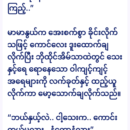
ကြည့်..”
မာမာနွယ်က အေးစက်စွာ ခိုင်းလိုက်
သဖြင့် ကောင်လေး ဒူးထောက်ချ
လိုက်ပြီး ဘိုထိုင်အိမ်သာထဲတွင် သေး
နှင့်ရေ ရောနေသော ဝါကျင့်ကျင့်
အရေများကို လက်ခုတ်နှင့် ထည့်ယူ
လိုက်ကာ မော့သောက်ချလိုက်သည်။
“ဘယ်နှယ့်လဲ.. ငါ့သေးက.. ကောင်း
တယ်မလား.. နံကောနံလား”