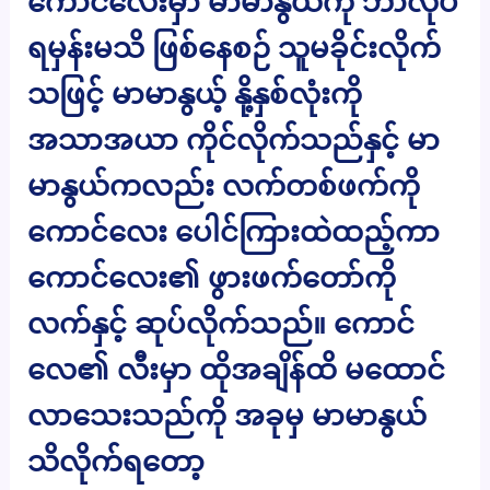
ကောင်လေးမှာ မာမာနွယ်ကို ဘာလုပ်
ရမှန်းမသိ ဖြစ်နေစဉ် သူမခိုင်းလိုက်
သဖြင့် မာမာနွယ့် နို့နှစ်လုံးကို
အသာအယာ ကိုင်လိုက်သည်နှင့် မာ
မာနွယ်ကလည်း လက်တစ်ဖက်ကို
ကောင်လေး ပေါင်ကြားထဲထည့်ကာ
ကောင်လေး၏ ဖွားဖက်တော်ကို
လက်နှင့် ဆုပ်လိုက်သည်။ ကောင်
လေ၏ လီးမှာ ထိုအချိန်ထိ မထောင်
လာသေးသည်ကို အခုမှ မာမာနွယ်
သိလိုက်ရတော့