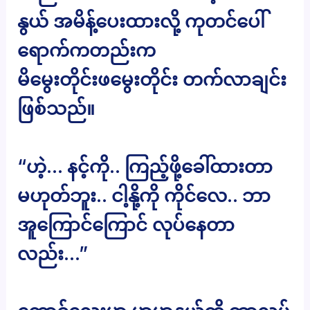
နွယ် အမိန့်ပေးထားလို့ ကုတင်ပေါ်
ရောက်ကတည်းက
မိမွေးတိုင်းဖမွေးတိုင်း တက်လာချင်း
ဖြစ်သည်။
“ဟဲ့… နင့်ကို.. ကြည့်ဖို့ခေါ်ထားတာ
မဟုတ်ဘူး.. ငါ့နို့ကို ကိုင်လေ.. ဘာ
အူကြောင်ကြောင် လုပ်နေတာ
လည်း…”