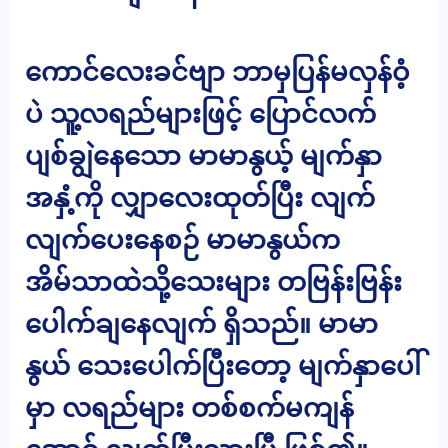
ကောင်လေးခင်ဗျာ ဘာမှပြန်မလှန်ဝံ့
ပဲ သူ့လရည်များဖြင့် ပြောင်လက်
ပျစ်ချွဲနေသော မာမာနွယ့် မျက်နှာ
အနှံ့ကို လျှာလေးထုတ်ပြီး လျက်
လျက်ပေးနေစဉ် မာမာနွယ်က
အိမ်သာထဲသို့သေးများ တဗြန်းဗြန်း
ပေါက်ချနေလျက် ရှိသည်။ မာမာ
နွယ် သေးပေါက်ပြီးတော့ မျက်နှာပေါ်
မှာ လရည်များ တစ်စက်မကျန်