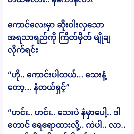
ကောင်လေးမှာ ဆိုးဝါးလှသော
အရသာရည်ကို ကြိတ်မှိတ် မျိုချ
လိုက်ရင်း
“ဟို.. ကောင်းပါတယ်… သေးနံ့
တော့… နံတယ်ရှင့်”
“ဟင်း.. ဟင်း.. သေးပဲ နံမှာပေါ့.. ဒါ
တောင် ရေရောထားလို့.. ကဲပါ.. လာ..