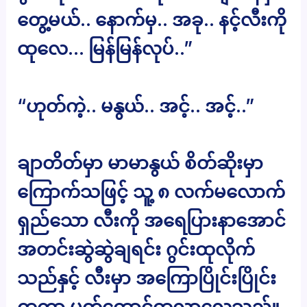
တွေ့မယ်.. နောက်မှ.. အခု.. နင့်လီးကို
ထုလေ… မြန်မြန်လုပ်..”
“ဟုတ်ကဲ့.. မနွယ်.. အင့်.. အင့်..”
ချာတိတ်မှာ မာမာနွယ် စိတ်ဆိုးမှာ
ကြောက်သဖြင့် သူ့ ၈ လက်မလောက်
ရှည်သော လီးကို အရေပြားနာအောင်
အတင်းဆွဲဆွဲချရင်း ဂွင်းထုလိုက်
သည်နှင့် လီးမှာ အကြောပြိုင်းပြိုင်း
ထကာ မတ်ထောင်ထလာလေသည်။