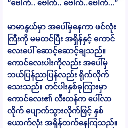
“ဗေါက်.. ဗေါက်.. ဗေါက်..ဗေါက်…”
မာမာနွယ်မှာ အပေါ်မှနေကာ ဖင်လုံး
ကြီးကို မမတင်ပြီး အရှိန်နှင့် ကောင်
လေးပေါ် ဆောင့်ဆောင့်ချသည်။
ကောင်လေးပါးကိုလည်း အပေါ်မှ
ဘယ်ပြန်ညာပြန်လည်း ရိုက်လိုက်
သေးသည်။ တင်ပါးနှစ်ခုကြားမှာ
ကောင်လေး၏ လီးတန်က ပေါ်လာ
လိုက် ပျောက်သွားလိုက်ဖြင့် နှစ်
ယောက်လုံး အရှိန်တက်နေကြသည်။