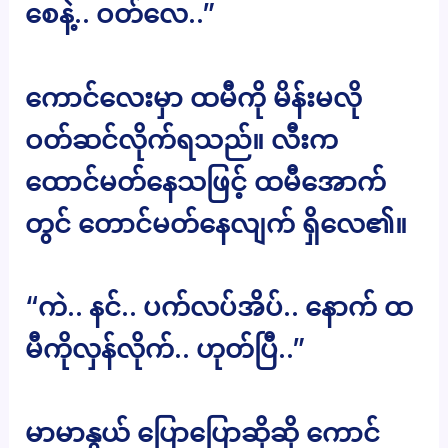
စေနဲ့.. ဝတ်လေ..”
ကောင်လေးမှာ ထမီကို မိန်းမလို
ဝတ်ဆင်လိုက်ရသည်။ လီးက
ထောင်မတ်နေသဖြင့် ထမီအောက်
တွင် တောင်မတ်နေလျက် ရှိလေ၏။
“ကဲ.. နင်.. ပက်လပ်အိပ်.. နောက် ထ
မီကိုလှန်လိုက်.. ဟုတ်ပြီ..”
မာမာနွယ် ပြောပြောဆိုဆို ကောင်