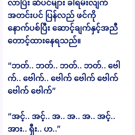
လာပြီး ဆံပင်များ ခါရမ်းလျက်
အတင်းပင် ပြန်လည် ဖင်ကို
နောက်ပစ်ပြီး ဆောင့်ချက်နှင့်အညီ
တောင့်ထားနေရသည်။
“ဘတ်.. ဘတ်.. ဘတ်.. ဘတ်.. ဗေါ
က်.. ဗေါက်.. ဗေါက် ဗေါက် ဗေါက်
ဗေါက် ဗေါက်”
“အင့်.. အင့်.. အ.. အ.. အ.. အင့်..
အား.. ရှီး.. ဟ..”