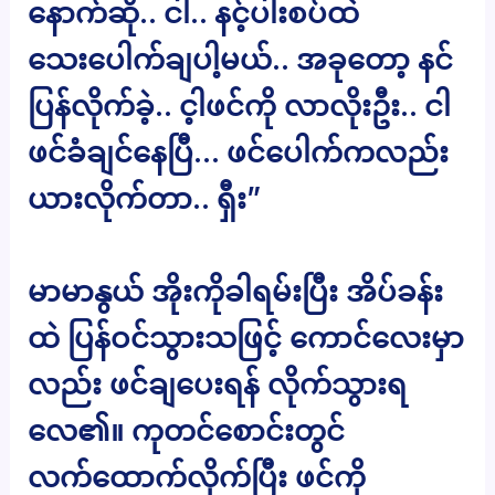
နောက်ဆို.. ငါ.. နင့်ပါးစပ်ထဲ
သေးပေါက်ချပါ့မယ်.. အခုတော့ နင်
ပြန်လိုက်ခဲ့.. င့ါဖင်ကို လာလိုးဦး.. ငါ
ဖင်ခံချင်နေပြီ… ဖင်ပေါက်ကလည်း
ယားလိုက်တာ.. ရှီး”
မာမာနွယ် အိုးကိုခါရမ်းပြီး အိပ်ခန်း
ထဲ ပြန်ဝင်သွားသဖြင့် ကောင်လေးမှာ
လည်း ဖင်ချပေးရန် လိုက်သွားရ
လေ၏။ ကုတင်စောင်းတွင်
လက်ထောက်လိုက်ပြီး ဖင်ကို