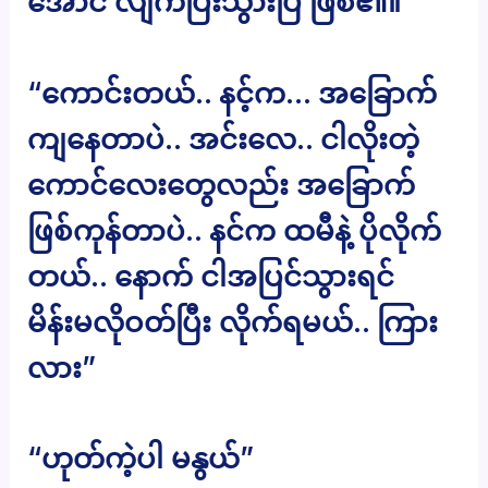
အောင် လျက်ပြီးသွားပြီ ဖြစ်၏။
“ကောင်းတယ်.. နင့်က… အခြောက်
ကျနေတာပဲ.. အင်းလေ.. ငါလိုးတဲ့
ကောင်လေးတွေလည်း အခြောက်
ဖြစ်ကုန်တာပဲ.. နင်က ထမီနဲ့ ပိုလိုက်
တယ်.. နောက် ငါအပြင်သွားရင်
မိန်းမလိုဝတ်ပြီး လိုက်ရမယ်.. ကြား
လား”
“ဟုတ်ကဲ့ပါ မနွယ်”