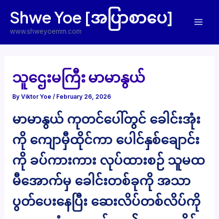
Skip
Shwe Yoe [အပြာစာပေ]
to
Mai
content
www.shweyoemm.com
Men
သူဌေးမကြီး မာမာနွယ်
By
Viktor Yoe
/
February 26, 2026
မာမာနွယ် ကုတင်ပေါ်တွင် ခေါင်းအုံး
ကို ကျောမှီထိုင်ကာ ပေါင်နှစ်ချောင်း
ကို ခပ်ကားကား လုပ်ထားစဉ် သူမထ
မီအောက်မှ ခေါင်းတစ်ခုကို အသာ
ပွတ်ပေးနေပြီး ဆေးလိပ်တစ်လိပ်ကို