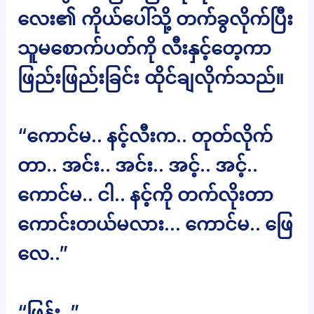
လေး၏ ကိုယ်ပေါ်သို့ တက်ခွလိုက်ပြီး
သူမစောက်ပတ်ကို လီးနှင့်တေ့ကာ
ဖြည်းဖြည်းခြင်း ထိုင်ချလိုက်သည်။
“ကောင်မ.. နင့်လီးက.. တုတ်လိုက်
တာ.. အင်း.. အင်း.. အင့်.. အင့်..
ကောင်မ.. ငါ.. နင့်ကို တက်လိုးတာ
ကောင်းတယ်မလား… ကောင်မ.. ဖြေ
လေ..”
“ဖြန်း..”