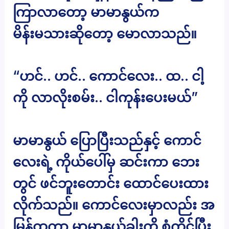
ကြာလာတော့ မာမာနွယ်က
မိန်းမသားဆိုတော့ မောလာသည်။
“ဟင်.. ဟင်.. ကောင်လေး.. ထ.. ငါ့
ကို လာလိုးစမ်း.. ငါကုန်းပေးမယ်”
မာမာနွယ် ပြောပြီးသည်နှင့် ကောင်
လေးရဲ့ ကိုယ်ပေါ်မှ ဆင်းကာ ဘေး
တွင် ဖင်ဘူးတောင်း ထောင်ပေးထား
လိုက်သည်။ ကောင်လေးမှာလည်း အ
မြန်ထကာ မာမာနွယ့်ခါးကို စုံကိုင်ပြီး