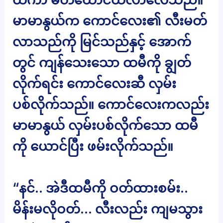
မာမာနွယ်က ကောင်လေး၏ လီးမတ်
လာသည်ကို မြင်သည်နှင့် အောက်
တွင် ကျန်သေးသော ထမီကို ချွတ်
လိုက်ရင်း ကောင်လေးဆီ လှမ်း
ပစ်လိုက်သည်။ ကောင်လေးကလည်း
မာမာနွယ် လှမ်းပစ်လိုက်သော ထမီ
ကို ယောင်ပြီး ဖမ်းလိုက်သည်။
“နင်.. အဲဒီထမီကို ဝတ်ထားစမ်း..
မိန်းမလိုဝတ်… လီးလည်း ကျမသွား