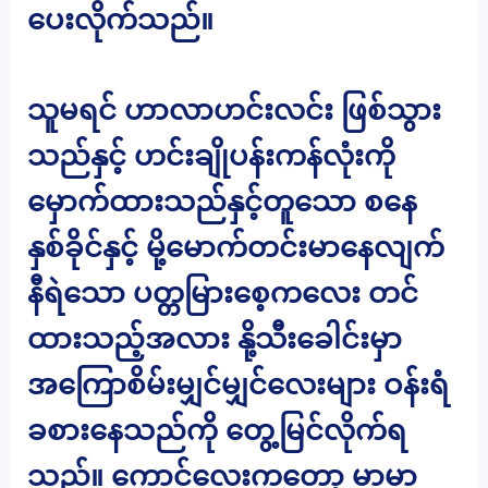
ပေးလိုက်သည်။
သူမရင် ဟာလာဟင်းလင်း ဖြစ်သွား
သည်နှင့် ဟင်းချိုပန်းကန်လုံးကို
မှောက်ထားသည်နှင့်တူသော စနေ
နှစ်ခိုင်နှင့် မို့မောက်တင်းမာနေလျက်
နီရဲသော ပတ္တမြားစေ့ကလေး တင်
ထားသည့်အလား နို့သီးခေါင်းမှာ
အကြောစိမ်းမျှင်မျှင်လေးများ ဝန်းရံ
ခစားနေသည်ကို တွေ့မြင်လိုက်ရ
သည်။ ကောင်လေးကတော့ မာမာ