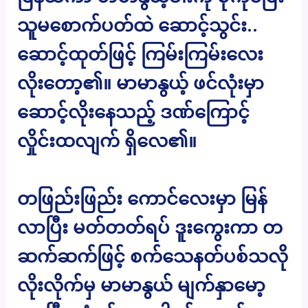
သူမစောက်ပတ်ထဲ ဆောင့်သွင်း..
ဆောင့်ထုတ်ဖြင့် ကြမ်းကြမ်းလေး
လိုးတော့၏။ မာမာနွယ့် ဖင်လုံးမှာ
ဆောင့်လိုးနေသည့် ဒဏ်ကြောင့်
လှိုင်းထလျက် ရှိလေ၏။
တဖြည်းဖြည်း ကောင်လေးမှာ မြန်
လာပြီး မတ်တတ်ရပ် ဒူးကွေးကာ တ
ဆက်ဆက်ဖြင့် စက်သေနတ်ပစ်သလို
လိုးလိုက်မှ မာမာနွယ် မျက်နှာမော့