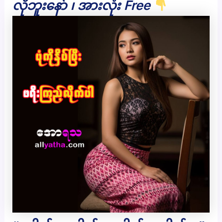
လိုဘူးနော် ၊ အားလုံး Free