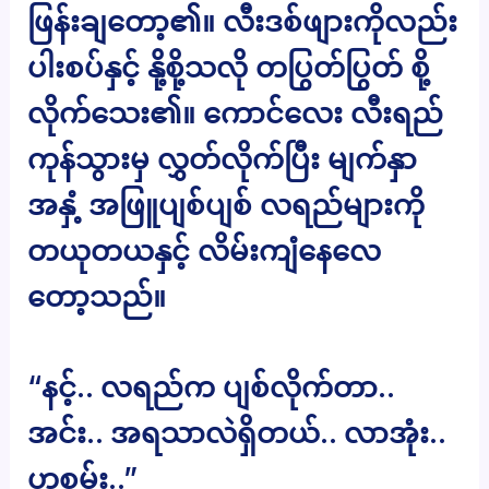
ဖြန်းချတော့၏။ လီးဒစ်ဖျားကိုလည်း
ပါးစပ်နှင့် နို့စို့သလို တပြွတ်ပြွတ် စို့
လိုက်သေး၏။ ကောင်လေး လီးရည်
ကုန်သွားမှ လွှတ်လိုက်ပြီး မျက်နှာ
အနှံ့ အဖြူပျစ်ပျစ် လရည်များကို
တယုတယနှင့် လိမ်းကျံနေလေ
တော့သည်။
“နင့်.. လရည်က ပျစ်လိုက်တာ..
အင်း.. အရသာလဲရှိတယ်.. လာအုံး..
ဟစမ်း..”