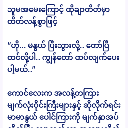
သူမအမေးကြောင့် ထိုချာတိတ်မှာ
ထိတ်လန့်စွာဖြင့်
“ဟို… မနွယ် ပြီးသွားလို့.. တော်ပြီ
ထင်လို့ပါ.. ကျွန်တော် ထပ်လျက်ပေး
ပါ့မယ်..”
ကောင်လေးက အလန့်တကြား
မျက်လုံးဝိုင်းကြီးများနှင့် ဆိုလိုက်ရင်း
မာမာနွယ် ပေါင်ကြားကို မျက်နှာအပ်