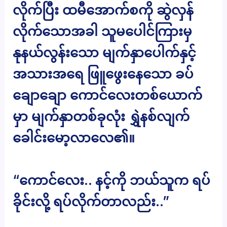
လိုက်ပြီး ထမီအောက်စကို ဆွဲလှန်
လိုက်သောအခါ သူမပေါင်ကြားမှ
နုနယ်လွန်းသော မျက်နှာပေါက်နှင့်
အသားအရေ ဖြူဖွေးနေသော ခပ်
ချောချော ကောင်လေးတစ်ယောက်
မှာ မျက်နှာတစ်ခုလုံး ရွှဲနစ်လျက်
ခေါင်းမော့လာလေ၏။
“ကောင်လေး.. နင့်ကို ဘယ်သူက ရပ်
ခိုင်းလို့ ရပ်လိုက်တာလည်း..”