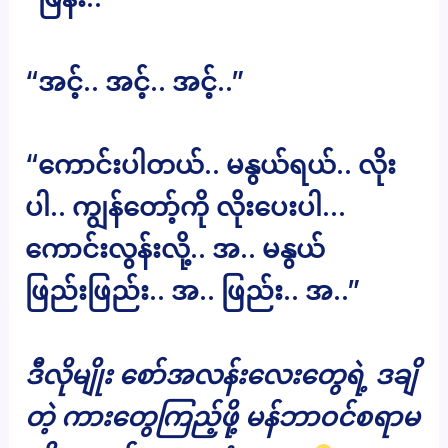
“အင့်.. အင့်.. အင့်..”
“ကောင်းပါတယ်.. မနွယ်ရယ်.. လိုး
ပါ.. ကျွန်တော့်ကို လိုးပေးပါ…
ကောင်းလွန်းလို့.. အ.. မနွယ်
ဖြည်းဖြည်း.. အ.. ဖြည်း.. အ..”
ဒီလိုမျိုး စော်အလန်းလေးတွေရဲ့ ဒချိ
တဲ့ ကားတွေကြည့်ဖို့ မန်ဘာဝင်စရာမ