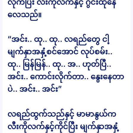
လိုက်ပြီး လီးကိုလက်နှင့် ဂွင်းထုနေ
လေသည်။
“အင်း.. ထု.. ထု.. လရည်တွေ ငါ့
မျက်နှာအနှံ့စင်အောင် လုပ်စမ်း..
ထု.. မြန်မြန်.. ထု.. အ.. ဟုတ်ပြီ..
အင်း.. ကောင်းလိုက်တာ.. နွေးနေတာ
ပဲ.. အင်း.. အင်း”
လရည်ထွက်သည်နှင့် မာမာနွယ်က
လီးကိုလက်နှင့်ကိုင်ပြီး မျက်နှာအနှံ့