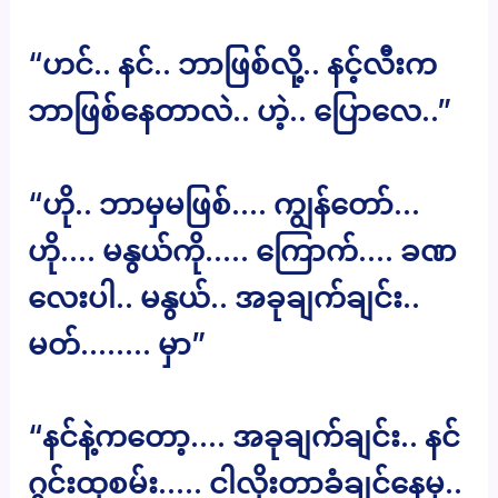
“ဟင်.. နင်.. ဘာဖြစ်လို့.. နင့်လီးက
ဘာဖြစ်နေတာလဲ.. ဟဲ့.. ပြောလေ..”
“ဟို.. ဘာမှမဖြစ်…. ကျွန်တော်…
ဟို…. မနွယ်ကို….. ကြောက်…. ခဏ
လေးပါ.. မနွယ်.. အခုချက်ချင်း..
မတ်…….. မှာ”
“နင်နဲ့ကတော့…. အခုချက်ချင်း.. နင်
ဂွင်းထုစမ်း….. ငါလိုးတာခံချင်နေမှ..