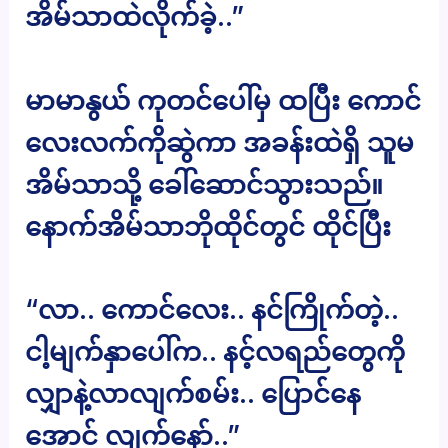
အိမ်သာထဲလိုက်ခဲ့..”
မာမာနွယ် ကုတင်ပေါ်မှ ထပြီး ကောင်
လေးလက်ကိုဆွဲကာ အခန်းထဲရှိ သူမ
အိမ်သာသို့ ခေါ်ဆောင်သွားသည်။
နောက်အိမ်သာဘိုထိုင်တွင် ထိုင်ပြီး
“လာ.. ကောင်လေး.. နင်ကြိုက်တဲ့..
ငါ့မျက်နှာပေါ်က.. နင့်လရည်တွေကို
လျှာနဲ့လာလျက်စမ်း.. ပြောင်နေ
အောင် လျက်နော်..”