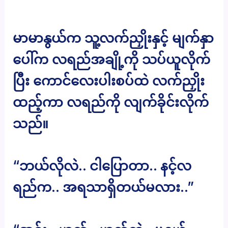
မာမာနွယ်က သူ့လက်ညှိုးနှင့် မျက်နှာ
ပေါ်က လရည်အချို့ကို သပ်ယူလိုက်
ပြီး ကောင်လေးပါးစပ်ထဲ လက်ညှိုး
ထည့်ကာ လရည်ကို လျက်ခိုင်းလိုက်
သည်။
“ဘယ်လိုလဲ.. ငါပြောတာ.. နင့်လ
ရည်က.. အရသာရှိတယ်မလား..”