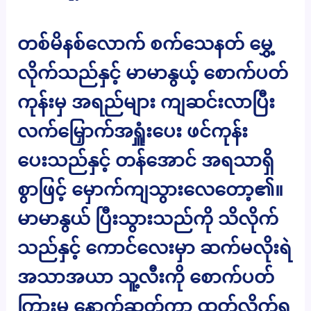
တစ်မိနစ်လောက် စက်သေနတ် မွှေ့
လိုက်သည်နှင့် မာမာနွယ့် စောက်ပတ်
ကုန်းမှ အရည်များ ကျဆင်းလာပြီး
လက်မြှောက်အရှူံးပေး ဖင်ကုန်း
ပေးသည်နှင့် တန်အောင် အရသာရှိ
စွာဖြင့် မှောက်ကျသွားလေတော့၏။
မာမာနွယ် ပြီးသွားသည်ကို သိလိုက်
သည်နှင့် ကောင်လေးမှာ ဆက်မလိုးရဲ
အသာအယာ သူ့လီးကို စောက်ပတ်
ကြားမှ နောက်ဆုတ်ကာ ထုတ်လိုက်ရ