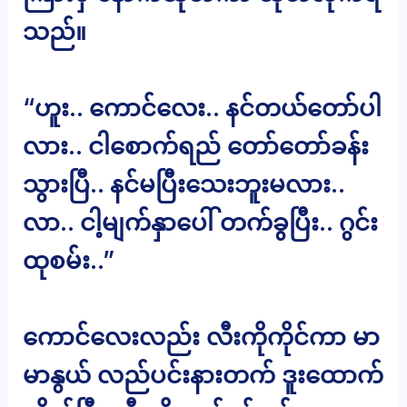
သည်။
“ဟူး.. ကောင်လေး.. နင်တယ်တော်ပါ
လား.. ငါစောက်ရည် တော်တော်ခန်း
သွားပြီ.. နင်မပြီးသေးဘူးမလား..
လာ.. ငါ့မျက်နှာပေါ် တက်ခွပြီး.. ဂွင်း
ထုစမ်း..”
ကောင်လေးလည်း လီးကိုကိုင်ကာ မာ
မာနွယ် လည်ပင်းနားတက် ဒူးထောက်