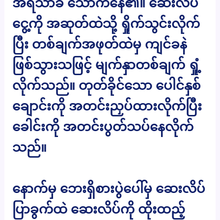
အရသာခံ သောက်နေ၏။ ဆေးလိပ်
ငွေ့ကို အဆုတ်ထဲသို့ ရှိုက်သွင်းလိုက်
ပြီး တစ်ချက်အဖုတ်ထဲမှ ကျင်ခနဲ
ဖြစ်သွားသဖြင့် မျက်နှာတစ်ချက် ရှုံ့
လိုက်သည်။ တုတ်ခိုင်သော ပေါင်နှစ်
ချောင်းကို အတင်းညှပ်ထားလိုက်ပြီး
ခေါင်းကို အတင်းပွတ်သပ်နေလိုက်
သည်။
နောက်မှ ဘေးရှိစားပွဲပေါ်မှ ဆေးလိပ်
ပြာခွက်ထဲ ဆေးလိပ်ကို ထိုးထည့်