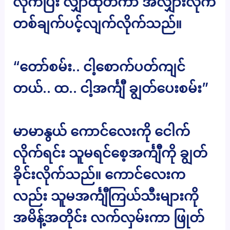
လိုက်ပြီး လျှာထုတ်ကာ အလျှားလိုက်
တစ်ချက်ပင့်လျက်လိုက်သည်။
“တော်စမ်း.. ငါ့စောက်ပတ်ကျင်
တယ်.. ထ.. ငါ့အင်္ကျီ ချွတ်ပေးစမ်း”
မာမာနွယ် ကောင်လေးကို ငေါက်
လိုက်ရင်း သူမရင်စေ့အင်္ကျီကို ချွတ်
ခိုင်းလိုက်သည်။ ကောင်လေးက
လည်း သူမအင်္ကျီကြယ်သီးများကို
အမိန့်အတိုင်း လက်လှမ်းကာ ဖြုတ်