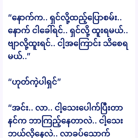
“နောက်က.. ရှင်လို့ထည့်ပြောစမ်း..
နောက် ငါခေါ်ရင်.. ရှင်လို့ ထူးရမယ်..
ဗျာလို့ထူးရင်.. ငါ့အကြောင်း သိစေရ
မယ်..”
“ဟုတ်ကဲ့ပါရှင်”
“အင်း.. လာ.. ငါ့သေးပေါက်ပြီးတာ
နင်က ဘာကြည့်နေတာလဲ.. ငါ့သေး
ဘယ်လိုနေလဲ.. လာခပ်သောက်