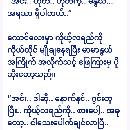
“အင်း.. ဟုတ်.. ဟုတ်ကဲ့.. မနွယ်…
အရသာ ရှိပါတယ်..”
ကောင်လေးမှာ ကိုယ့်လရည်ကို
ကိုယ်တိုင် မျိုချနေရပြီး မာမာနွယ်
အကြိုက် အလိုက်သင့် ဖြေကြားမှ ပို
ဆိုးတော့သည်။
“အင်း.. ဒါဆို.. နောက်နင်.. ဂွင်းထု
ပြီး.. ကိုယ့်လရည်ကို.. စားပေါ့.. အခု
တော့.. ငါသေးပေါက်ချင်လာပြီ..