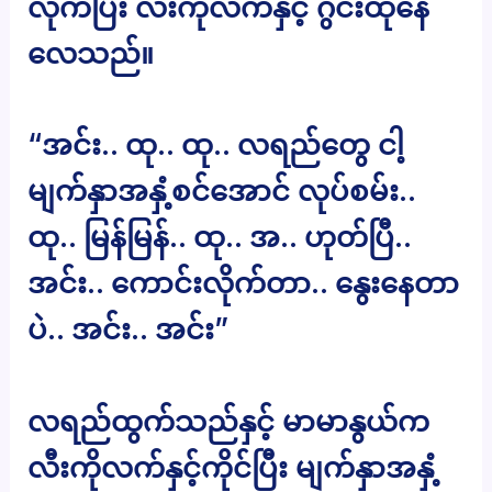
လိုက်ပြီး လီးကိုလက်နှင့် ဂွင်းထုနေ
လေသည်။
“အင်း.. ထု.. ထု.. လရည်တွေ ငါ့
မျက်နှာအနှံ့စင်အောင် လုပ်စမ်း..
ထု.. မြန်မြန်.. ထု.. အ.. ဟုတ်ပြီ..
အင်း.. ကောင်းလိုက်တာ.. နွေးနေတာ
ပဲ.. အင်း.. အင်း”
လရည်ထွက်သည်နှင့် မာမာနွယ်က
လီးကိုလက်နှင့်ကိုင်ပြီး မျက်နှာအနှံ့