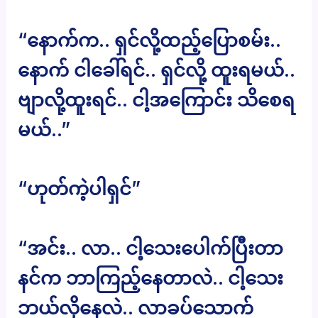
“နောက်က.. ရှင်လို့ထည့်ပြောစမ်း..
နောက် ငါခေါ်ရင်.. ရှင်လို့ ထူးရမယ်..
ဗျာလို့ထူးရင်.. ငါ့အကြောင်း သိစေရ
မယ်..”
“ဟုတ်ကဲ့ပါရှင်”
“အင်း.. လာ.. ငါ့သေးပေါက်ပြီးတာ
နင်က ဘာကြည့်နေတာလဲ.. ငါ့သေး
ဘယ်လိုနေလဲ.. လာခပ်သောက်