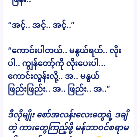
“အင့်.. အင့်.. အင့်..”
“ကောင်းပါတယ်.. မနွယ်ရယ်.. လိုး
ပါ.. ကျွန်တော့်ကို လိုးပေးပါ…
ကောင်းလွန်းလို့.. အ.. မနွယ်
ဖြည်းဖြည်း.. အ.. ဖြည်း.. အ..”
ဒီလိုမျိုး စော်အလန်းလေးတွေရဲ့ ဒချိ
တဲ့ ကားတွေကြည့်ဖို့ မန်ဘာဝင်စရာမ