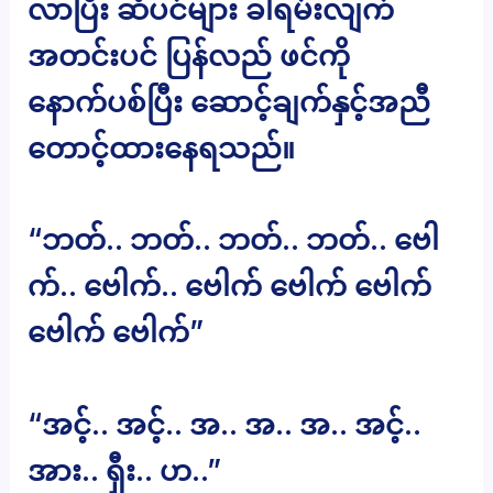
လာပြီး ဆံပင်များ ခါရမ်းလျက်
အတင်းပင် ပြန်လည် ဖင်ကို
နောက်ပစ်ပြီး ဆောင့်ချက်နှင့်အညီ
တောင့်ထားနေရသည်။
“ဘတ်.. ဘတ်.. ဘတ်.. ဘတ်.. ဗေါ
က်.. ဗေါက်.. ဗေါက် ဗေါက် ဗေါက်
ဗေါက် ဗေါက်”
“အင့်.. အင့်.. အ.. အ.. အ.. အင့်..
အား.. ရှီး.. ဟ..”