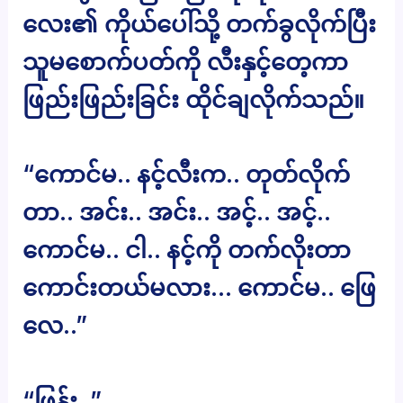
လေး၏ ကိုယ်ပေါ်သို့ တက်ခွလိုက်ပြီး
သူမစောက်ပတ်ကို လီးနှင့်တေ့ကာ
ဖြည်းဖြည်းခြင်း ထိုင်ချလိုက်သည်။
“ကောင်မ.. နင့်လီးက.. တုတ်လိုက်
တာ.. အင်း.. အင်း.. အင့်.. အင့်..
ကောင်မ.. ငါ.. နင့်ကို တက်လိုးတာ
ကောင်းတယ်မလား… ကောင်မ.. ဖြေ
လေ..”
“ဖြန်း..”