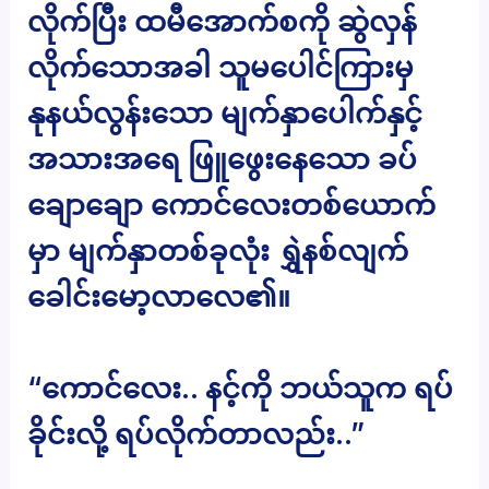
လိုက်ပြီး ထမီအောက်စကို ဆွဲလှန်
လိုက်သောအခါ သူမပေါင်ကြားမှ
နုနယ်လွန်းသော မျက်နှာပေါက်နှင့်
အသားအရေ ဖြူဖွေးနေသော ခပ်
ချောချော ကောင်လေးတစ်ယောက်
မှာ မျက်နှာတစ်ခုလုံး ရွှဲနစ်လျက်
ခေါင်းမော့လာလေ၏။
“ကောင်လေး.. နင့်ကို ဘယ်သူက ရပ်
ခိုင်းလို့ ရပ်လိုက်တာလည်း..”