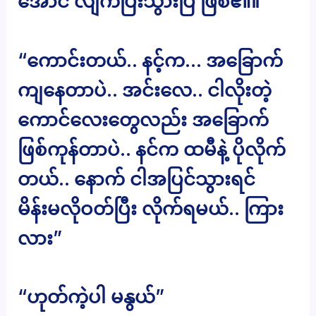
အောင် လျက်ပြီးသွားပြီ ဖြစ်၏။
“ကောင်းတယ်.. နင့်က… အခြောက်
ကျနေတာပဲ.. အင်းလေ.. ငါလိုးတဲ့
ကောင်လေးတွေလည်း အခြောက်
ဖြစ်ကုန်တာပဲ.. နင်က ထမီနဲ့ ပိုလိုက်
တယ်.. နောက် ငါအပြင်သွားရင်
မိန်းမလိုဝတ်ပြီး လိုက်ရမယ်.. ကြား
လား”
“ဟုတ်ကဲ့ပါ မနွယ်”