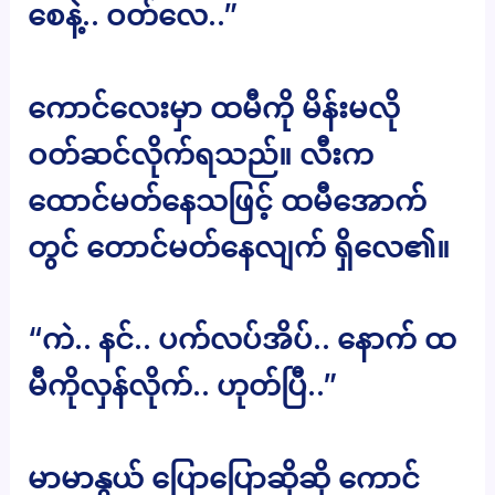
စေနဲ့.. ဝတ်လေ..”
ကောင်လေးမှာ ထမီကို မိန်းမလို
ဝတ်ဆင်လိုက်ရသည်။ လီးက
ထောင်မတ်နေသဖြင့် ထမီအောက်
တွင် တောင်မတ်နေလျက် ရှိလေ၏။
“ကဲ.. နင်.. ပက်လပ်အိပ်.. နောက် ထ
မီကိုလှန်လိုက်.. ဟုတ်ပြီ..”
မာမာနွယ် ပြောပြောဆိုဆို ကောင်