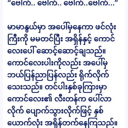
“ဗေါက်.. ဗေါက်.. ဗေါက်..ဗေါက်…”
မာမာနွယ်မှာ အပေါ်မှနေကာ ဖင်လုံး
ကြီးကို မမတင်ပြီး အရှိန်နှင့် ကောင်
လေးပေါ် ဆောင့်ဆောင့်ချသည်။
ကောင်လေးပါးကိုလည်း အပေါ်မှ
ဘယ်ပြန်ညာပြန်လည်း ရိုက်လိုက်
သေးသည်။ တင်ပါးနှစ်ခုကြားမှာ
ကောင်လေး၏ လီးတန်က ပေါ်လာ
လိုက် ပျောက်သွားလိုက်ဖြင့် နှစ်
ယောက်လုံး အရှိန်တက်နေကြသည်။