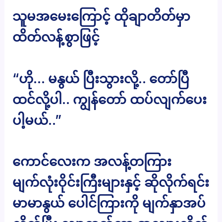
သူမအမေးကြောင့် ထိုချာတိတ်မှာ
ထိတ်လန့်စွာဖြင့်
“ဟို… မနွယ် ပြီးသွားလို့.. တော်ပြီ
ထင်လို့ပါ.. ကျွန်တော် ထပ်လျက်ပေး
ပါ့မယ်..”
ကောင်လေးက အလန့်တကြား
မျက်လုံးဝိုင်းကြီးများနှင့် ဆိုလိုက်ရင်း
မာမာနွယ် ပေါင်ကြားကို မျက်နှာအပ်