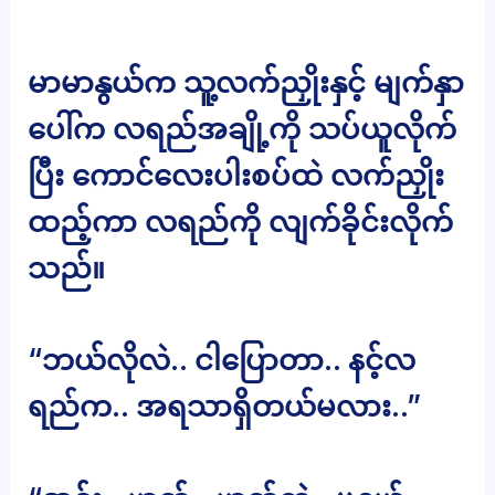
မာမာနွယ်က သူ့လက်ညှိုးနှင့် မျက်နှာ
ပေါ်က လရည်အချို့ကို သပ်ယူလိုက်
ပြီး ကောင်လေးပါးစပ်ထဲ လက်ညှိုး
ထည့်ကာ လရည်ကို လျက်ခိုင်းလိုက်
သည်။
“ဘယ်လိုလဲ.. ငါပြောတာ.. နင့်လ
ရည်က.. အရသာရှိတယ်မလား..”