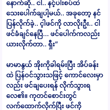
နောက်ဆို.. ငါ.. နင့်ပါးစပ်ထဲ
သေးပေါက်ချပါ့မယ်.. အခုတော့ နင်
ပြန်လိုက်ခဲ့.. င့ါဖင်ကို လာလိုးဦး.. ငါ
ဖင်ခံချင်နေပြီ… ဖင်ပေါက်ကလည်း
ယားလိုက်တာ.. ရှီး”
မာမာနွယ် အိုးကိုခါရမ်းပြီး အိပ်ခန်း
ထဲ ပြန်ဝင်သွားသဖြင့် ကောင်လေးမှာ
လည်း ဖင်ချပေးရန် လိုက်သွားရ
လေ၏။ ကုတင်စောင်းတွင်
လက်ထောက်လိုက်ပြီး ဖင်ကို