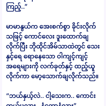
ကြည့်..”
မာမာနွယ်က အေးစက်စွာ ခိုင်းလိုက်
သဖြင့် ကောင်လေး ဒူးထောက်ချ
လိုက်ပြီး ဘိုထိုင်အိမ်သာထဲတွင် သေး
နှင့်ရေ ရောနေသော ဝါကျင့်ကျင့်
အရေများကို လက်ခုတ်နှင့် ထည့်ယူ
လိုက်ကာ မော့သောက်ချလိုက်သည်။
“ဘယ်နှယ့်လဲ.. ငါ့သေးက.. ကောင်း
တယ်မလား.. နံကောနံလား”