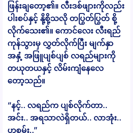
ဖြန်းချတော့၏။ လီးဒစ်ဖျားကိုလည်း
ပါးစပ်နှင့် နို့စို့သလို တပြွတ်ပြွတ် စို့
လိုက်သေး၏။ ကောင်လေး လီးရည်
ကုန်သွားမှ လွှတ်လိုက်ပြီး မျက်နှာ
အနှံ့ အဖြူပျစ်ပျစ် လရည်များကို
တယုတယနှင့် လိမ်းကျံနေလေ
တော့သည်။
“နင့်.. လရည်က ပျစ်လိုက်တာ..
အင်း.. အရသာလဲရှိတယ်.. လာအုံး..
ဟစမ်း..”