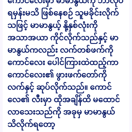
ကောင်လေးမှာ မာမာနွယ်ကို ဘာလုပ်
ရမှန်းမသိ ဖြစ်နေစဉ် သူမခိုင်းလိုက်
သဖြင့် မာမာနွယ့် နို့နှစ်လုံးကို
အသာအယာ ကိုင်လိုက်သည်နှင့် မာ
မာနွယ်ကလည်း လက်တစ်ဖက်ကို
ကောင်လေး ပေါင်ကြားထဲထည့်ကာ
ကောင်လေး၏ ဖွားဖက်တော်ကို
လက်နှင့် ဆုပ်လိုက်သည်။ ကောင်
လေ၏ လီးမှာ ထိုအချိန်ထိ မထောင်
လာသေးသည်ကို အခုမှ မာမာနွယ်
သိလိုက်ရတော့