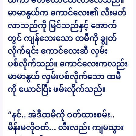
မာမာနွယ်က ကောင်လေး၏ လီးမတ်
လာသည်ကို မြင်သည်နှင့် အောက်
တွင် ကျန်သေးသော ထမီကို ချွတ်
လိုက်ရင်း ကောင်လေးဆီ လှမ်း
ပစ်လိုက်သည်။ ကောင်လေးကလည်း
မာမာနွယ် လှမ်းပစ်လိုက်သော ထမီ
ကို ယောင်ပြီး ဖမ်းလိုက်သည်။
“နင်.. အဲဒီထမီကို ဝတ်ထားစမ်း..
မိန်းမလိုဝတ်… လီးလည်း ကျမသွား