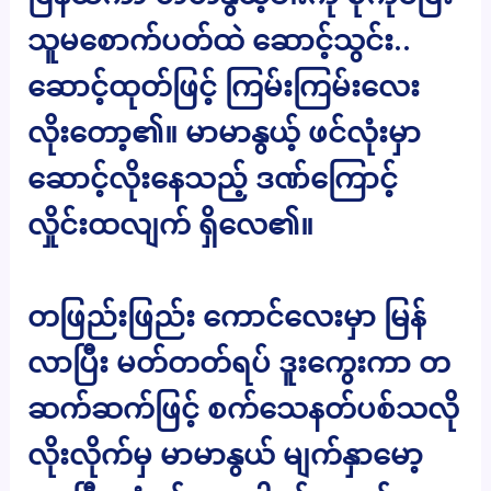
သူမစောက်ပတ်ထဲ ဆောင့်သွင်း..
ဆောင့်ထုတ်ဖြင့် ကြမ်းကြမ်းလေး
လိုးတော့၏။ မာမာနွယ့် ဖင်လုံးမှာ
ဆောင့်လိုးနေသည့် ဒဏ်ကြောင့်
လှိုင်းထလျက် ရှိလေ၏။
တဖြည်းဖြည်း ကောင်လေးမှာ မြန်
လာပြီး မတ်တတ်ရပ် ဒူးကွေးကာ တ
ဆက်ဆက်ဖြင့် စက်သေနတ်ပစ်သလို
လိုးလိုက်မှ မာမာနွယ် မျက်နှာမော့