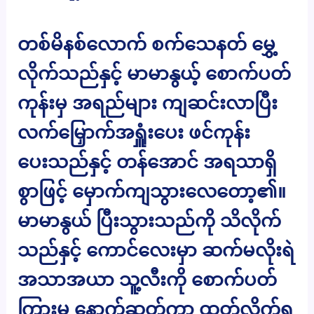
တစ်မိနစ်လောက် စက်သေနတ် မွှေ့
လိုက်သည်နှင့် မာမာနွယ့် စောက်ပတ်
ကုန်းမှ အရည်များ ကျဆင်းလာပြီး
လက်မြှောက်အရှူံးပေး ဖင်ကုန်း
ပေးသည်နှင့် တန်အောင် အရသာရှိ
စွာဖြင့် မှောက်ကျသွားလေတော့၏။
မာမာနွယ် ပြီးသွားသည်ကို သိလိုက်
သည်နှင့် ကောင်လေးမှာ ဆက်မလိုးရဲ
အသာအယာ သူ့လီးကို စောက်ပတ်
ကြားမှ နောက်ဆုတ်ကာ ထုတ်လိုက်ရ