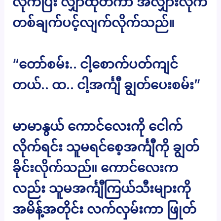
လိုက်ပြီး လျှာထုတ်ကာ အလျှားလိုက်
တစ်ချက်ပင့်လျက်လိုက်သည်။
“တော်စမ်း.. ငါ့စောက်ပတ်ကျင်
တယ်.. ထ.. ငါ့အင်္ကျီ ချွတ်ပေးစမ်း”
မာမာနွယ် ကောင်လေးကို ငေါက်
လိုက်ရင်း သူမရင်စေ့အင်္ကျီကို ချွတ်
ခိုင်းလိုက်သည်။ ကောင်လေးက
လည်း သူမအင်္ကျီကြယ်သီးများကို
အမိန့်အတိုင်း လက်လှမ်းကာ ဖြုတ်