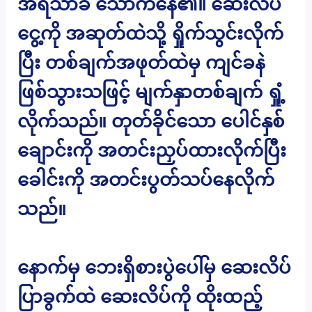
အရသာခံ သောက်နေ၏။ ဆေးလိပ်
ငွေ့ကို အဆုတ်ထဲသို့ ရှိုက်သွင်းလိုက်
ပြီး တစ်ချက်အဖုတ်ထဲမှ ကျင်ခနဲ
ဖြစ်သွားသဖြင့် မျက်နှာတစ်ချက် ရှုံ့
လိုက်သည်။ တုတ်ခိုင်သော ပေါင်နှစ်
ချောင်းကို အတင်းညှပ်ထားလိုက်ပြီး
ခေါင်းကို အတင်းပွတ်သပ်နေလိုက်
သည်။
နောက်မှ ဘေးရှိစားပွဲပေါ်မှ ဆေးလိပ်
ပြာခွက်ထဲ ဆေးလိပ်ကို ထိုးထည့်