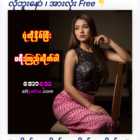
လိုဘူးနော် ၊ အားလုံး Free