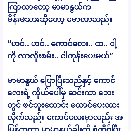
ကြာလာတော့ မာမာနွယ်က
မိန်းမသားဆိုတော့ မောလာသည်။
“ဟင်.. ဟင်.. ကောင်လေး.. ထ.. ငါ့
ကို လာလိုးစမ်း.. ငါကုန်းပေးမယ်”
မာမာနွယ် ပြောပြီးသည်နှင့် ကောင်
လေးရဲ့ ကိုယ်ပေါ်မှ ဆင်းကာ ဘေး
တွင် ဖင်ဘူးတောင်း ထောင်ပေးထား
လိုက်သည်။ ကောင်လေးမှာလည်း အ
မြန်ထကာ မာမာနွယ့်ခါးကို စုံကိုင်ပြီး