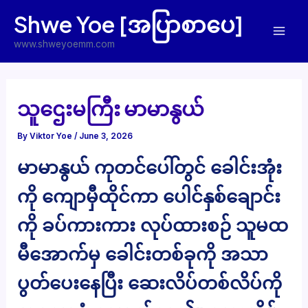
Skip
Shwe Yoe [အပြာစာပေ]
to
Mai
content
www.shweyoemm.com
Men
သူဌေးမကြီး မာမာနွယ်
By
Viktor Yoe
/
June 3, 2026
မာမာနွယ် ကုတင်ပေါ်တွင် ခေါင်းအုံး
ကို ကျောမှီထိုင်ကာ ပေါင်နှစ်ချောင်း
ကို ခပ်ကားကား လုပ်ထားစဉ် သူမထ
မီအောက်မှ ခေါင်းတစ်ခုကို အသာ
ပွတ်ပေးနေပြီး ဆေးလိပ်တစ်လိပ်ကို