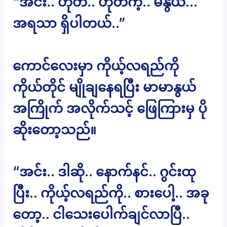
“အင်း.. ဟုတ်.. ဟုတ်ကဲ့.. မနွယ်…
အရသာ ရှိပါတယ်..”
ကောင်လေးမှာ ကိုယ့်လရည်ကို
ကိုယ်တိုင် မျိုချနေရပြီး မာမာနွယ်
အကြိုက် အလိုက်သင့် ဖြေကြားမှ ပို
ဆိုးတော့သည်။
“အင်း.. ဒါဆို.. နောက်နင်.. ဂွင်းထု
ပြီး.. ကိုယ့်လရည်ကို.. စားပေါ့.. အခု
တော့.. ငါသေးပေါက်ချင်လာပြီ..