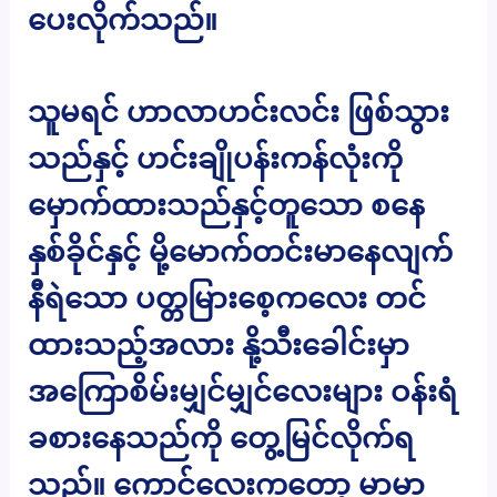
ပေးလိုက်သည်။
သူမရင် ဟာလာဟင်းလင်း ဖြစ်သွား
သည်နှင့် ဟင်းချိုပန်းကန်လုံးကို
မှောက်ထားသည်နှင့်တူသော စနေ
နှစ်ခိုင်နှင့် မို့မောက်တင်းမာနေလျက်
နီရဲသော ပတ္တမြားစေ့ကလေး တင်
ထားသည့်အလား နို့သီးခေါင်းမှာ
အကြောစိမ်းမျှင်မျှင်လေးများ ဝန်းရံ
ခစားနေသည်ကို တွေ့မြင်လိုက်ရ
သည်။ ကောင်လေးကတော့ မာမာ