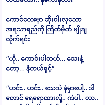
ကောင်လေးမှာ ဆိုးဝါးလှသော
အရသာရည်ကို ကြိတ်မှိတ် မျိုချ
လိုက်ရင်း
“ဟို.. ကောင်းပါတယ်… သေးနံ့
တော့… နံတယ်ရှင့်”
“ဟင်း.. ဟင်း.. သေးပဲ နံမှာပေါ့.. ဒါ
တောင် ရေရောထားလို့.. ကဲပါ.. လာ..