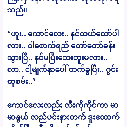
သည်။
“ဟူး.. ကောင်လေး.. နင်တယ်တော်ပါ
လား.. ငါစောက်ရည် တော်တော်ခန်း
သွားပြီ.. နင်မပြီးသေးဘူးမလား..
လာ.. ငါ့မျက်နှာပေါ် တက်ခွပြီး.. ဂွင်း
ထုစမ်း..”
ကောင်လေးလည်း လီးကိုကိုင်ကာ မာ
မာနွယ် လည်ပင်းနားတက် ဒူးထောက်