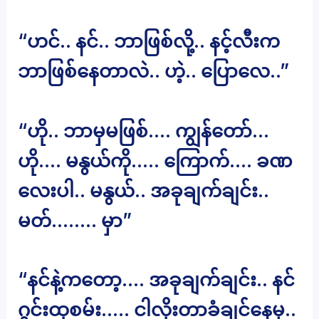
“ဟင်.. နင်.. ဘာဖြစ်လို့.. နင့်လီးက
ဘာဖြစ်နေတာလဲ.. ဟဲ့.. ပြောလေ..”
“ဟို.. ဘာမှမဖြစ်…. ကျွန်တော်…
ဟို…. မနွယ်ကို….. ကြောက်…. ခဏ
လေးပါ.. မနွယ်.. အခုချက်ချင်း..
မတ်…….. မှာ”
“နင်နဲ့ကတော့…. အခုချက်ချင်း.. နင်
ဂွင်းထုစမ်း….. ငါလိုးတာခံချင်နေမှ..