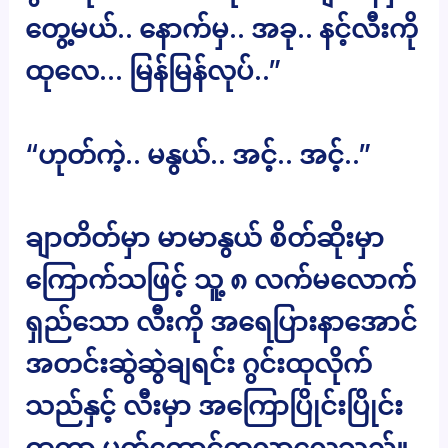
တွေ့မယ်.. နောက်မှ.. အခု.. နင့်လီးကို
ထုလေ… မြန်မြန်လုပ်..”
“ဟုတ်ကဲ့.. မနွယ်.. အင့်.. အင့်..”
ချာတိတ်မှာ မာမာနွယ် စိတ်ဆိုးမှာ
ကြောက်သဖြင့် သူ့ ၈ လက်မလောက်
ရှည်သော လီးကို အရေပြားနာအောင်
အတင်းဆွဲဆွဲချရင်း ဂွင်းထုလိုက်
သည်နှင့် လီးမှာ အကြောပြိုင်းပြိုင်း
ထကာ မတ်ထောင်ထလာလေသည်။