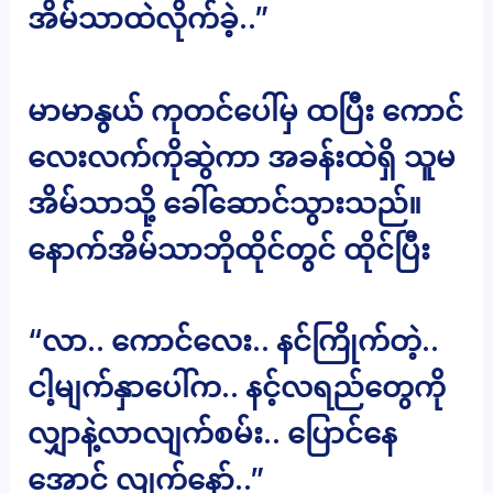
အိမ်သာထဲလိုက်ခဲ့..”
မာမာနွယ် ကုတင်ပေါ်မှ ထပြီး ကောင်
လေးလက်ကိုဆွဲကာ အခန်းထဲရှိ သူမ
အိမ်သာသို့ ခေါ်ဆောင်သွားသည်။
နောက်အိမ်သာဘိုထိုင်တွင် ထိုင်ပြီး
“လာ.. ကောင်လေး.. နင်ကြိုက်တဲ့..
ငါ့မျက်နှာပေါ်က.. နင့်လရည်တွေကို
လျှာနဲ့လာလျက်စမ်း.. ပြောင်နေ
အောင် လျက်နော်..”