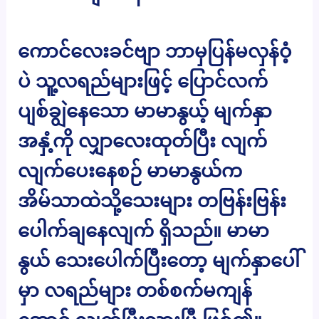
ကောင်လေးခင်ဗျာ ဘာမှပြန်မလှန်ဝံ့
ပဲ သူ့လရည်များဖြင့် ပြောင်လက်
ပျစ်ချွဲနေသော မာမာနွယ့် မျက်နှာ
အနှံ့ကို လျှာလေးထုတ်ပြီး လျက်
လျက်ပေးနေစဉ် မာမာနွယ်က
အိမ်သာထဲသို့သေးများ တဗြန်းဗြန်း
ပေါက်ချနေလျက် ရှိသည်။ မာမာ
နွယ် သေးပေါက်ပြီးတော့ မျက်နှာပေါ်
မှာ လရည်များ တစ်စက်မကျန်