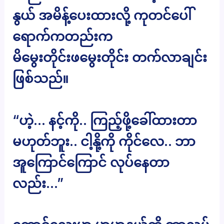
နွယ် အမိန့်ပေးထားလို့ ကုတင်ပေါ်
ရောက်ကတည်းက
မိမွေးတိုင်းဖမွေးတိုင်း တက်လာချင်း
ဖြစ်သည်။
“ဟဲ့… နင့်ကို.. ကြည့်ဖို့ခေါ်ထားတာ
မဟုတ်ဘူး.. ငါ့နို့ကို ကိုင်လေ.. ဘာ
အူကြောင်ကြောင် လုပ်နေတာ
လည်း…”