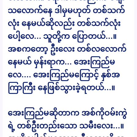
သလောက်နေ ဒါမှမဟုတ် တစ်သက်
လုံး နေမယ်ဆိုလည်း တစ်သက်လုံး
ပေါ့လေ… သူတို့က ပြောတယ်…။
အစကတော့ ဦးလေး တစ်လလောက်
နေမယ် မှန်းရာက… အေးကြည်မ
လေ…. အေးကြည်မကြောင့် နှစ်အ
ကြာကြီး နေဖြစ်သွားခဲ့ရတယ်…။
အေးကြည်မဆိုတာက အစ်ကိုဝမ်းကွဲ
ရဲ့ တစ်ဦးတည်းသော သမီးလေး…။