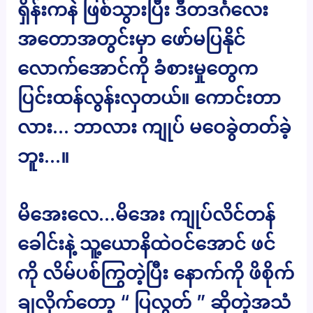
ရှိန်းကနဲ ဖြစ်သွားပြီး ဒီတဒင်္ဂလေး
အတောအတွင်းမှာ ဖော်မပြနိုင်
လောက်အောင်ကို ခံစားမှုတွေက
ပြင်းထန်လွန်းလှတယ်။ ကောင်းတာ
လား… ဘာလား ကျုပ် မဝေခွဲတတ်ခဲ့
ဘူး…။
မိအေးလေ…မိအေး ကျုပ်လိင်တန်
ခေါင်းနဲ့ သူ့ယောနိထဲဝင်အောင် ဖင်
ကို လိမ်ပစ်ကြွတဲ့ပြီး နောက်ကို ဖိစိုက်
ချလိုက်တော့ “ ပြလွတ် ” ဆိုတဲ့အသံ