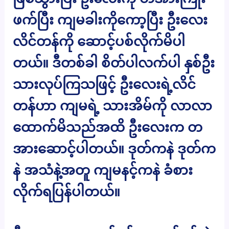
ဖက်ပြီး ကျမခါးကိုကော့ပြီး ဦးလေး
လိင်တန်ကို ဆောင့်ပစ်လိုက်မိပါ
တယ်။ ဒီတစ်ခါ စိတ်ပါလက်ပါ နှစ်ဦး
သားလုပ်ကြသဖြင့် ဦးလေးရဲ့လိင်
တန်ဟာ ကျမရဲ့ သားအိမ်ကို လာလာ
ထောက်မိသည်အထိ ဦးလေးက တ
အားဆောင့်ပါတယ်။ ဒုတ်ကနဲ ဒုတ်က
နဲ အသံနဲ့အတူ ကျမနင့်ကနဲ ခံစား
လိုက်ရပြန်ပါတယ်။