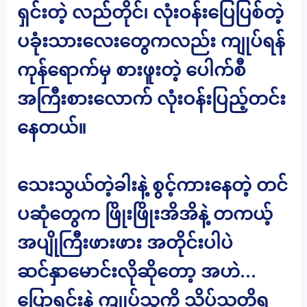
ရှင်းတဲ့ လည်တိုင်၊ လုံးဝန်းပြေပြစ်တဲ့
ပခုံးသားလေးတွေကလည်း ကျုပ်ရန်
ကုန်ရောက်မှ စားဖူးတဲ့ ပေါက်စီ
အကြီးစားလောက် လုံးဝန်းပြည့်တင်း
နေတယ်။
သေးသွယ်တဲ့ခါးနဲ့ စွင့်ကားနေတဲ့ တင်
ပဆုံတွေက ဖြိုးဖြိုးအိအိနဲ့ တကယ့်
အပျိုကြီးဖားဖား အတိုင်းပါပဲ
ဆင်နှာမောင်းလိုဆိုတော့ အဟဲ…
ပြောရင်းနဲ့ ကျုပ်သူ့ကို သိပ်သတိရ