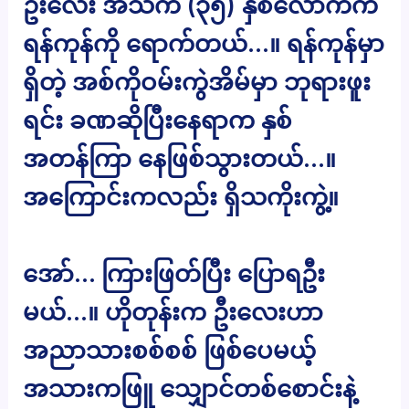
ဦးလေး အသက် (၃၅) နှစ်လောက်က
ရန်ကုန်ကို ရောက်တယ်…။ ရန်ကုန်မှာ
ရှိတဲ့ အစ်ကိုဝမ်းကွဲအိမ်မှာ ဘုရားဖူး
ရင်း ခဏဆိုပြီးနေရာက နှစ်
အတန်ကြာ နေဖြစ်သွားတယ်…။
အကြောင်းကလည်း ရှိသကိုးကွဲ့။
အော်… ကြားဖြတ်ပြီး ပြောရဦး
မယ်…။ ဟိုတုန်းက ဦးလေးဟာ
အညာသားစစ်စစ် ဖြစ်ပေမယ့်
အသားကဖြူ သျှောင်တစ်စောင်းနဲ့