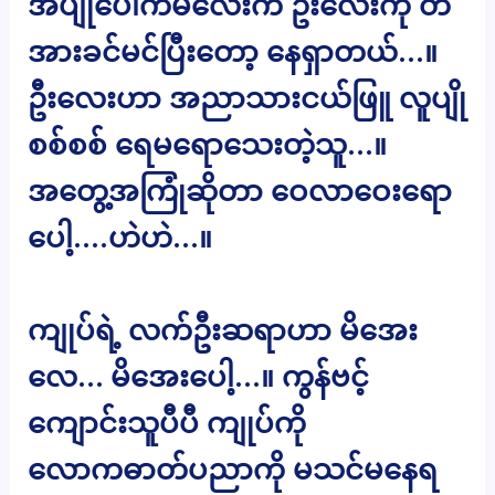
အပျိုပေါက်မလေးက ဦးလေးကို တ
အားခင်မင်ပြီးတော့ နေရှာတယ်…။
ဦးလေးဟာ အညာသားငယ်ဖြူ လူပျို
စစ်စစ် ရေမရောသေးတဲ့သူ…။
အတွေ့အကြုံဆိုတာ ဝေလာဝေးရော
ပေါ့….ဟဲဟဲ…။
ကျုပ်ရဲ့ လက်ဦးဆရာဟာ မိအေး
လေ… မိအေးပေါ့…။ ကွန်ဗင့်
ကျောင်းသူပီပီ ကျုပ်ကို
လောကဓာတ်ပညာကို မသင်မနေရ