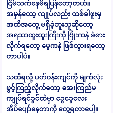
ငြိမ်သက်နေမိရပြန်တော့တယ်။
အမှန်တော့ ကျုပ်လည်း တစ်ခါဖူးမှ
အထိအတွေ့ မရှိခဲ့ဘူးသူဆိုတော့
အရသာထူးထူးကြီးကို ဗြုံးကနဲ ခံစား
လိုက်ရတော့ မေ့ကနဲ ဖြစ်သွားရတော့
တာပါပဲ။
သတိရလို့ ပတ်ဝန်းကျင်ကို မျက်လုံး
ဖွင့်ကြည့်လိုက်တော့ အေးကြည်မ
ကျုပ်ရင်ခွင်ထဲမှာ ခွေခွေလေး
အိပ်ပျော်နေတာကို တွေ့ရတာပေါ့။