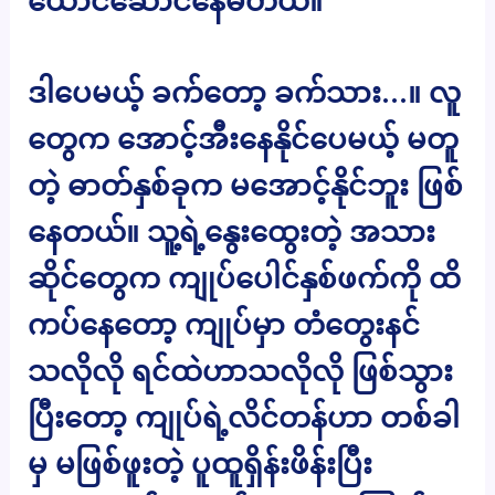
ယောင်ဆောင်နေမိတယ်။
ဒါပေမယ့် ခက်တော့ ခက်သား…။ လူ
တွေက အောင့်အီးနေနိုင်ပေမယ့် မတူ
တဲ့ ဓာတ်နှစ်ခုက မအောင့်နိုင်ဘူး ဖြစ်
နေတယ်။ သူ့ရဲ့နွေးထွေးတဲ့ အသား
ဆိုင်တွေက ကျုပ်ပေါင်နှစ်ဖက်ကို ထိ
ကပ်နေတော့ ကျုပ်မှာ တံတွေးနင်
သလိုလို ရင်ထဲဟာသလိုလို ဖြစ်သွား
ပြီးတော့ ကျုပ်ရဲ့လိင်တန်ဟာ တစ်ခါ
မှ မဖြစ်ဖူးတဲ့ ပူထူရှိန်းဖိန်းပြီး