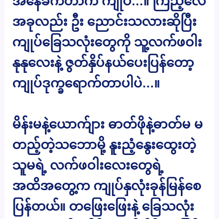
အနေခက်တာက ကျုပ်…။ ကြည့်လေ
အခုလည်း ဦး ညောင်းသလားဆိုပြီး
ကျုပ်ခြေသလုံးတွေကို သူ့လက်ဖဝါး
နုနုလေးနဲ့ ဇွတ်နှိပ်နယ်ပေးပြန်တော့
ကျုပ်ဒုက္ခရောက်တာပါပဲ…။
မိန်းမနဲ့ယောက်ျား ဓာတ်ဖိုနဲ့ဓာတ်မ မ
တည့်တဲ့သဘောမို့ နူးညံ့နွေးထွေးတဲ့
သူမရဲ့ လက်ဖဝါးလေးတွေရဲ့
အထိအတွေ့က ကျုပ်နှလုံးခုန်မြန်စေ
ပြန်တယ်။ တဖြေးဖြေးနဲ့ ခြေသလုံး