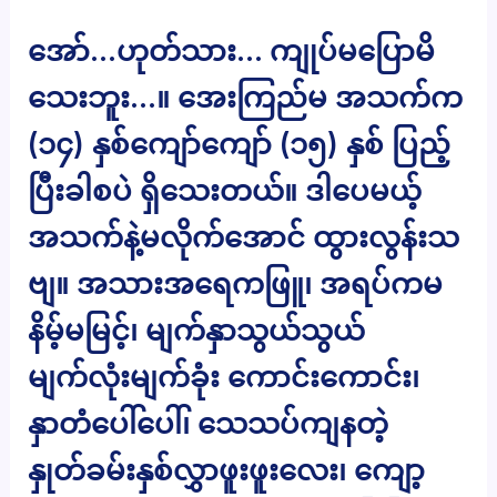
အော်…ဟုတ်သား… ကျုပ်မပြောမိ
သေးဘူး…။ အေးကြည်မ အသက်က
(၁၄) နှစ်ကျော်ကျော် (၁၅) နှစ် ပြည့်
ပြီးခါစပဲ ရှိသေးတယ်။ ဒါပေမယ့်
အသက်နဲ့မလိုက်အောင် ထွားလွန်းသ
ဗျ။ အသားအရေကဖြူ၊ အရပ်ကမ
နိမ့်မမြင့်၊ မျက်နှာသွယ်သွယ်
မျက်လုံးမျက်ခုံး ကောင်းကောင်း၊
နှာတံပေါ်ပေါ်၊ သေသပ်ကျနတဲ့
နှုတ်ခမ်းနှစ်လွှာဖူးဖူးလေး၊ ကျော့