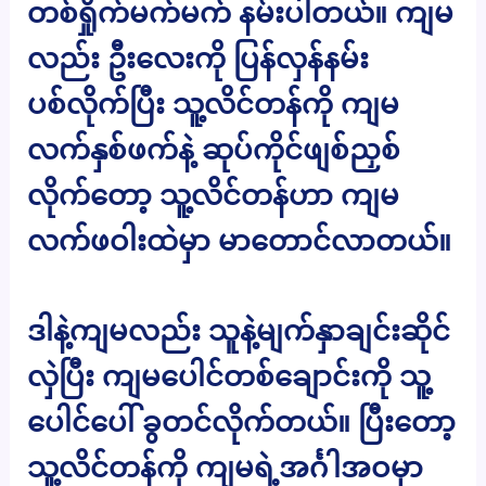
တစ်ရှိုက်မက်မက် နမ်းပါတယ်။ ကျမ
လည်း ဦးလေးကို ပြန်လှန်နမ်း
ပစ်လိုက်ပြီး သူ့လိင်တန်ကို ကျမ
လက်နှစ်ဖက်နဲ့ ဆုပ်ကိုင်ဖျစ်ညှစ်
လိုက်တော့ သူ့လိင်တန်ဟာ ကျမ
လက်ဖဝါးထဲမှာ မာတောင်လာတယ်။
ဒါနဲ့ကျမလည်း သူနဲ့မျက်နှာချင်းဆိုင်
လှဲပြီး ကျမပေါင်တစ်ချောင်းကို သူ့
ပေါင်ပေါ် ခွတင်လိုက်တယ်။ ပြီးတော့
သူ့လိင်တန်ကို ကျမရဲ့အင်္ဂါအဝမှာ