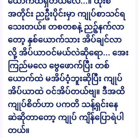
ယောက်ထဲရှိတယ်လေ…။ ထုံးစံ
အတိုင်း ညဦးပိုင်းမှာ ကျုပ်စာသင်ရ
သေးတယ်။ တစတစနဲ့ ညဉ့်နက်လာ
တော့ နှစ်ယောက်သား အိပ်ချင်လာ
လို့ အိပ်ယာဝင်မယ်လဲဆိုရော… အေး
ကြည်မလေ ဗွေဖောက်ပြီး တစ်
ယောက်ထဲ မအိပ်ဝံ့ဘူးဆိုပြီး ကျုပ်
အိပ်ယာထဲ ဝင်အိပ်တယ်ဗျ။ ဒီအထိ
ကျုပ်စိတ်ဟာ ပကတိ သန့်ရှင်းနေ
ဆဲဆိုတာတော့ ကျုပ် ကျိန်ပြောရဲပါ
တယ်။