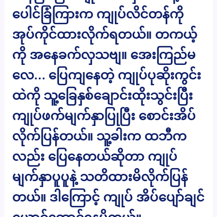
ပေါင်ခြံကြားက ကျုပ်လိင်တန်ကို
အုပ်ကိုင်ထားလိုက်ရတယ်။ တကယ့်
ကို အနေခက်လှသဗျ။ အေးကြည်မ
လေ… ပြေကျနေတဲ့ ကျုပ်ပုဆိုးကွင်း
ထဲကို သူ့ခြေနှစ်ချောင်းထိုးသွင်းပြီး
ကျုပ်ဖက်မျက်နှာပြုပြီး စောင်းအိပ်
လိုက်ပြန်တယ်။ သူ့ခါးက ထဘီက
လည်း ပြေနေတယ်ဆိုတာ ကျုပ်
မျက်နှာပူပူနဲ့ သတိထားမိလိုက်ပြန်
တယ်။ ဒါကြောင့် ကျုပ် အိပ်ပျော်ချင်