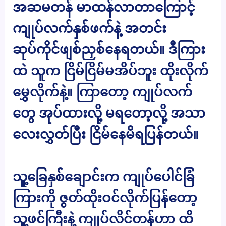
အဆမတန် မာထန်လာတာကြောင့်
ကျုပ်လက်နှစ်ဖက်နဲ့ အတင်း
ဆုပ်ကိုင်ဖျစ်ညှစ်နေရတယ်။ ဒီကြား
ထဲ သူက ငြိမ်ငြိမ်မအိပ်ဘူး ထိုးလိုက်
မွှေလိုက်နဲ့။ ကြာတော့ ကျုပ်လက်
တွေ အုပ်ထားလို့ မရတော့လို့ အသာ
လေးလွှတ်ပြီး ငြိမ်နေမိရပြန်တယ်။
သူ့ခြေနှစ်ချောင်းက ကျုပ်ပေါင်ခြံ
ကြားကို ဇွတ်ထိုးဝင်လိုက်ပြန်တော့
သူ့ဖင်ကြီးနဲ့ ကျုပ်လိင်တန်ဟာ ထိ