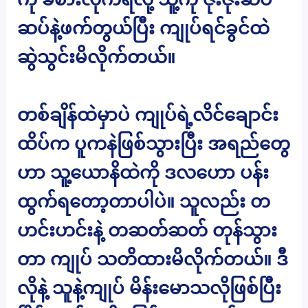
ဆပ်နဲ့ဖက်တွယ်ပြီး ကျုပ်ရင်ခွင်ထဲ
ဆွဲသွင်းမိလိုက်တယ်။
တစ်ချိန်ထဲမှာပဲ ကျုပ်ရဲ့လိင်ချောင်း
ထိပ်က ပူကနဲဖြစ်သွားပြီး အရည်တွေ
ဟာ သူ့ယောနိထဲကို ဒလဟော ပန်း
ထွက်ရတော့တာပါပဲ။ သူလည်း တ
ဟင်းဟင်းနဲ့ တဆတ်ဆတ် တုန်သွား
တာ ကျုပ် သတိထားမိလိုက်တယ်။ ဒီ
လိုနဲ့ သူနဲ့ကျုပ် မိန်းမောသလိုဖြစ်ပြီး