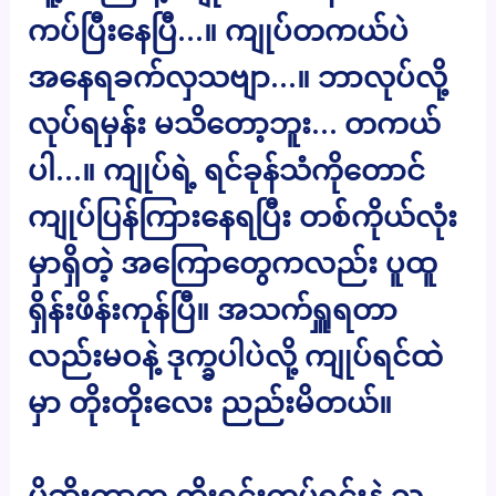
ကပ်ပြီးနေပြီ…။ ကျုပ်တကယ်ပဲ
အနေရခက်လှသဗျာ…။ ဘာလုပ်လို့
လုပ်ရမှန်း မသိတော့ဘူး… တကယ်
ပါ…။ ကျုပ်ရဲ့ ရင်ခုန်သံကိုတောင်
ကျုပ်ပြန်ကြားနေရပြီး တစ်ကိုယ်လုံး
မှာရှိတဲ့ အကြောတွေကလည်း ပူထူ
ရှိန်းဖိန်းကုန်ပြီ။ အသက်ရှူရတာ
လည်းမဝနဲ့ ဒုက္ခပါပဲလို့ ကျုပ်ရင်ထဲ
မှာ တိုးတိုးလေး ညည်းမိတယ်။
ပိုဆိုးတာက တိုးရင်းကပ်ရင်းနဲ့ သူ့