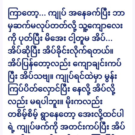
ကြာတော့… ကျုပ် အနေခက်ပြီး ဘာ
မှဆက်မလုပ်တတ်လို့ သူ့ကျောလေး
ကို ပုတ်ပြီး မိအေး ငါ့တူမ အိပ်…
အိပ်ဆိုပြီး အိပ်ခိုင်းလိုက်ရတယ်။
အိပ်ပြန်တော့လည်း ကျောချင်းကပ်
ပြီး အိပ်သဗျ။ ကျုပ်ရင်ထဲမှာ မွန်း
ကြပ်ပိတ်လှောင်ပြီး နေလို့ အိပ်လို့
လည်း မရပါဘူး။ မိုးကလည်း
တစိမ့်စိမ့် ရွာနေတော့ အေးလို့ထင်ပါ
ရဲ့ ကျုပ်ဖက်ကို အတင်းကပ်ပြီး အိပ်