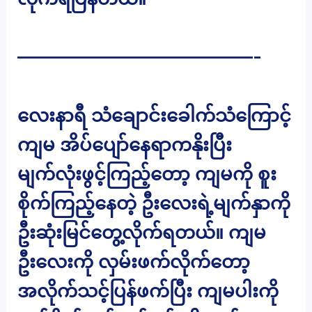
—————————————-
လေးနာရီ သံချောင်းခေါက်သံကြောင့်
ကျမ အိပ်ပျော်နေရာကနိုးပြီး
မျက်လုံးဖွင့်ကြည့်တော့ ကျမကို စူး
စိုက်ကြည့်နေတဲ့ ဦးလေးရဲ့မျက်နှာကို
ဦးဆုံးမြင်တွေ့လိုက်ရတယ်။ ကျမ
ဦးလေးကို လှမ်းဖက်လိုက်တော့
အလိုက်သင့်ပြန်ဖက်ပြီး ကျမပါးကို