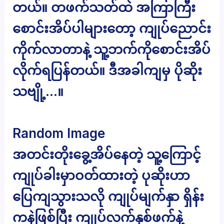
တယ်။ တဖက်သတ်ထဲ အကြာကြီး
စောင်းအိပ်ပါများတော့ ကျုပ်ညောင်း
ကိုက်လာတာနဲ့ သူ့ဘက်ကိုစောင်းအိပ်
လိုက်ရပြန်တယ်။ ဒီအခါကျမှ ပိုဆိုး
သဗျို့…။
Random Image
အတင်းတိုးခွေ့အိပ်နေတဲ့ သူ့ကြောင့်
ကျုပ်ခါးမှာဝတ်ထားတဲ့ ပုဆိုးဟာ
ပြေကျသွားသလို ကျုပ်မျက်နှာ ရှိန်း
ကနဲဖြစ်ပြီး ကျုပ်လက်နှစ်ဖက်နဲ့