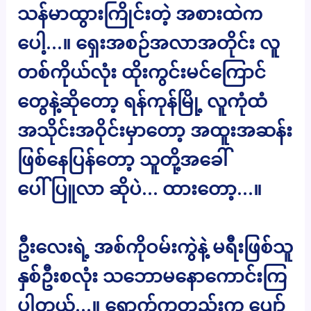
သန်မာထွားကြိုင်းတဲ့ အစားထဲက
ပေါ့…။ ရှေးအစဉ်အလာအတိုင်း လူ
တစ်ကိုယ်လုံး ထိုးကွင်းမင်ကြောင်
တွေနဲ့ဆိုတော့ ရန်ကုန်မြို့ လူကုံထံ
အသိုင်းအဝိုင်းမှာတော့ အထူးအဆန်း
ဖြစ်နေပြန်တော့ သူတို့အခေါ်
ပေါ်ပြူလာ ဆိုပဲ… ထားတော့…။
ဦးလေးရဲ့ အစ်ကိုဝမ်းကွဲနဲ့ မရီးဖြစ်သူ
နှစ်ဦးစလုံး သဘောမနောကောင်းကြ
ပါတယ်…။ ရောက်ကတည်းက ပျော်