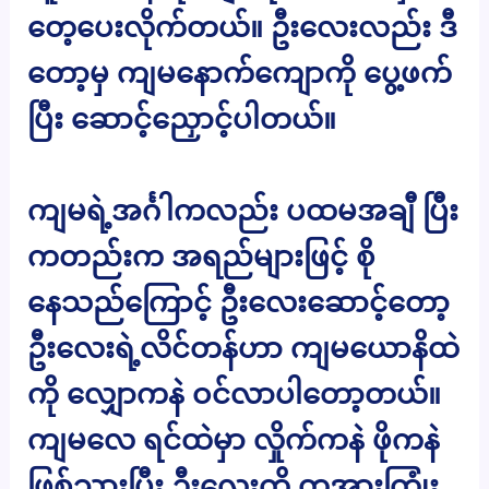
တေ့ပေးလိုက်တယ်။ ဦးလေးလည်း ဒီ
တော့မှ ကျမနောက်ကျောကို ပွေ့ဖက်
ပြီး ဆောင့်ညှောင့်ပါတယ်။
ကျမရဲ့အင်္ဂါကလည်း ပထမအချီ ပြီး
ကတည်းက အရည်များဖြင့် စို
နေသည်ကြောင့် ဦးလေးဆောင့်တော့
ဦးလေးရဲ့လိင်တန်ဟာ ကျမယောနိထဲ
ကို လျှောကနဲ ဝင်လာပါတော့တယ်။
ကျမလေ ရင်ထဲမှာ လှိုက်ကနဲ ဖိုကနဲ
ဖြစ်သွားပြီး ဦးလေးကို တအားကြုံး