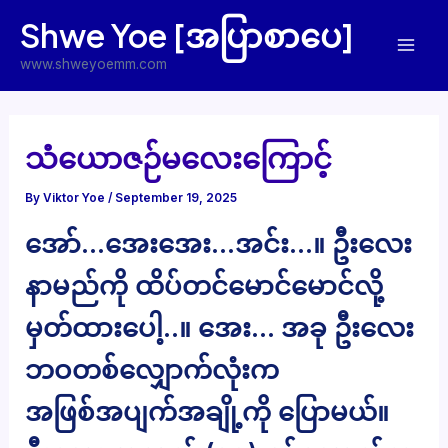
Skip
Shwe Yoe [အပြာစာပေ]
to
Mai
content
www.shweyoemm.com
Men
သံယောဇဉ်မလေးကြောင့်
By
Viktor Yoe
/
September 19, 2025
အော်…အေးအေး…အင်း…။ ဦးလေး
နာမည်ကို ထိပ်တင်မောင်မောင်လို့
မှတ်ထားပေါ့..။ အေး… အခု ဦးလေး
ဘဝတစ်လျှောက်လုံးက
အဖြစ်အပျက်အချို့ကို ပြောမယ်။