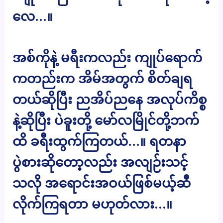
လေ…။
အစ်ကိုနဲ့ မရီးကလည်း ကျုပ်ရောက်
ကတည်းက အိမ်အတွက် စိတ်ချရ
တယ်ဆိုပြီး ညအိပ်ညနေ အလုပ်ကိစ္စ
နဲ့ဆိုပြီး ပဲခူးတို့ မော်လမြိုင်တို့ဘက်
ထိ ခရီးထွက်ကြတယ်…။ ရတနာ
ပွဲစားဆိုတော့လည်း အလျဉ်းသင့်
သလို အရောင်းအဝယ်ဖြစ်မယ့်ဆီ
လိုက်ကြရတာ မဟုတ်လား…။