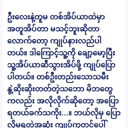
ဦးလေးနဲ့တူမ တစ်အိပ်ယာထဲမှာ
အတူအိပ်တာ မသင့်ဘူးဆိုတာ
လောက်တော့ ကျုပ်နားလည်ပါ
တယ်။ ဒါကြောင့်သူ့ကို ချော့မော့ပြီး
သူ့အိပ်ယာဆီသွားအိပ်ဖို့ ကျုပ်ပြော
ပါတယ်။ တစ်ဦးတည်းသောသမီး
နွဲ့ဆိုးဆိုးတတ်တဲ့သဘော မိဘတွေ
ကလည်း အလိုလိုက်ဆိုတော့ အပြော
ရတယ်ခက်သကိုး…။ ဘယ်လိုမှ ပြော
လို့မရတဲ့အဆုံး ကျုပ်ကုတင်ပေါ်