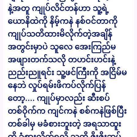
နဲ့အတူ ကျုပ်လိင်တန်ဟာ သူ့ရဲ့
ယောနိထဲကို နိမ့်ကနဲ နစ်ဝင်တာကို
ကျုပ်သတိထားမိလိုက်တဲ့အချိန်
အတွင်းမှာပဲ သူလေ အေးကြည်မ
အဖျားတက်သလို တဟင်းဟင်းနဲ့
ညည်းညူရင်း သူ့ဖင်ကြီးကို အငြိမ်မ
နေဘဲ လှုပ်ရမ်းဖိကပ်လိုက်ပြန်
တော့…. ကျုပ်မှာလည်း ဆီးစပ်
တစ်ဝိုက်က ကျင်ကနဲ စစ်ကနဲဖြစ်ပြီး
တစ်ခါမှ မခံစားဘူးတဲ့ အရသာထူး
ကို ခံစားလိုက်ရလို့ သူ့ကို ဇိုးဇိုးဆပ်