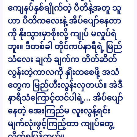
ကျေနပ်နှစ်ချိုက်တဲ့ ပီတိနဲ့အတူ သူ
ဟာ ပီတိကလေးနဲ့ အိပ်ပျော်နေတာ
ကို နိုးသွားမှာစိုးလို့ ကျုပ် မလှုပ်ရဲ
ဘူး။ ဒီတစ်ခါ တိုင်ကပ်နာရီရဲ့ မြည်
သံလေး ချက် ချက်က တိတ်ဆိတ်
လွန်းတဲ့ကာလကို နှိုးထစေဖို့ အသံ
တွေက မြည်ဟီးလွန်းလှတယ်။ အဲဒီ
နာရီသံကြောင့်ထင်ပါရဲ့… အိပ်ပျော်
နေတဲ့ အေးကြည်မ လူးလွန့်ရင်း
မျက်လုံးဖွင့်ကြည့်တာ ကျုပ်တွေ့
လိုက်ရပြန်တယ်။