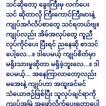
သင်ဆိုတော့ ခွေးကြီးမှ လက်ပေး
သင် ဆိုတာလို ကြီးကောင်ကြီးမားနဲ့
ကျုပ်အင်္ဂလိပ်စာတွေ သင်ရတယ်ဗျ။
ကျုပ်လည်း အိမ်အလုပ်တွေ ကူညီ
လုပ်ကိုင်ပေး ပြီးရင် ညနေဆို စာသင်
ပေါ့လေ…။ ဒါပေမယ့် ကျုပ်စိတ်မှာ
မရိုးသားမှုဆိုတာ မရှိခဲ့ဘူးလေ…။ ဒါ
ပေမယ့်… အနေကြာလာတော့လည်း
မအေးနဲ့ ကျုပ်ဟာ အထူးခင်မင်
သံယောဇဉ်ဖြစ်ပြီး သူလုပ်ချင်ရာကို
ကျုပ်အမြဲ အဖော်လိုက်ပေးရတာပေါ့