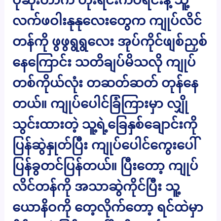
လက်ဖဝါးနုနုလေးတွေက ကျုပ်လိင်
တန်ကို ဖွဖွရွရွလေး အုပ်ကိုင်ဖျစ်ညှစ်
နေကြောင်း သတိချပ်မိသလို ကျုပ်
တစ်ကိုယ်လုံး တဆတ်ဆတ် တုန်နေ
တယ်။ ကျုပ်ပေါင်ခြံကြားမှာ လျှို
သွင်းထားတဲ့ သူ့ရဲ့ခြေနှစ်ချောင်းကို
ပြန်ဆွဲနှုတ်ပြီး ကျုပ်ပေါင်ကွေးပေါ်
ပြန်ခွတင်ပြန်တယ်။ ပြီးတော့ ကျုပ်
လိင်တန်ကို အသာဆွဲကိုင်ပြီး သူ့
ယောနိဝကို တေ့လိုက်တော့ ရင်ထဲမှာ