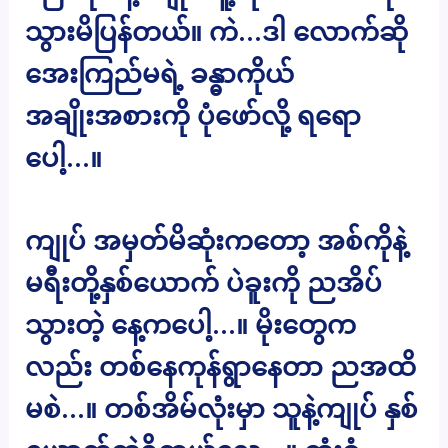
သွားမိပြန်တယ်။ ကဲ…ဒါ လောက်ဆို
အေးကြည်မရဲ့ ခန္ဓာကိုယ်
အချိုးအစားကို ပုံဖော်လို့ ရရော
ပေါ့…။
ကျုပ် အမှတ်မိဆုံးကတော့ အစ်ကိုနဲ့
မရီးတို့နှစ်ယောက် ပဲခူးကို ညအိပ်
သွားတဲ့ နေ့ကပေါ့…။ မိုးတွေက
လည်း တစ်နေကုန်ရွာနေတာ ညအထိ
မစဲ…။ တစ်အိမ်လုံးမှာ သူနဲ့ကျုပ် နှစ်