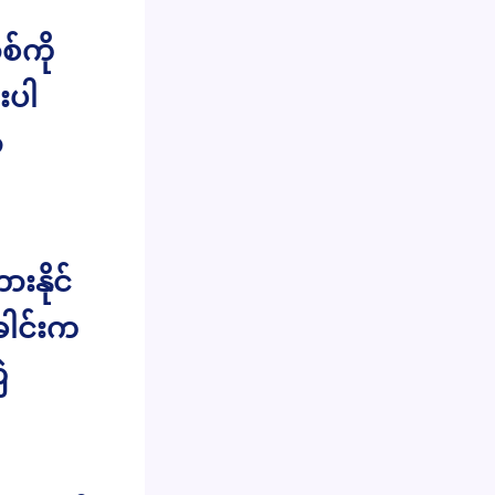
်ကို
းပါ
ာ
းနိုင်
ေါင်းက
ဲ