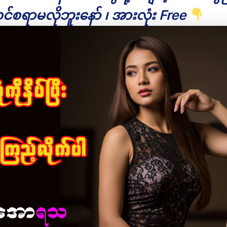
င်စရာမလိုဘူးနော် ၊ အားလုံး Free