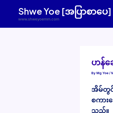
Skip
Shwe Yoe [အပြာစာပေ]
to
content
www.shweyoemm.com
ဟန်ဆေ
By
Mg Yoe
/
အိမ်တွင
စကားပြ
သည်။