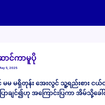
ာင်ကာမူပို
May 5, 2025
် မမ မရှိတုန်း အေးလွင် သူ့ရည်းစား ငယ်င
ောချင်၍ဟု အကြောင်းပြကာ အိမ်သို့ခေါ်