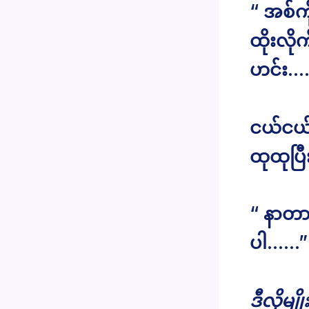
“ အစ်က
ထိုးလိ
ဟင်း….
ငယ်ငယ်
ထုထုပြ
“ နာတ
ပါ……”
ဒီလိုမျ