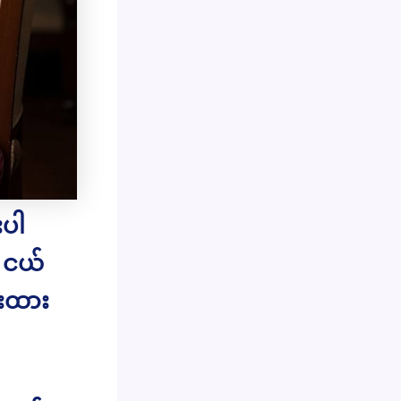
းပါ
 ငယ်
ေးထား