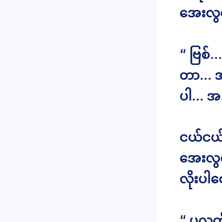
အေးလွင
“ ဗြစ်
တာ… အစ
ပါ… အ
ငယ်ငယ်
အေးလွင
လိုးပါ
“ ပလွတ