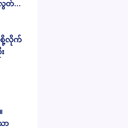
ပလွတ်…
ု့လိုက်
ုး
။
သော