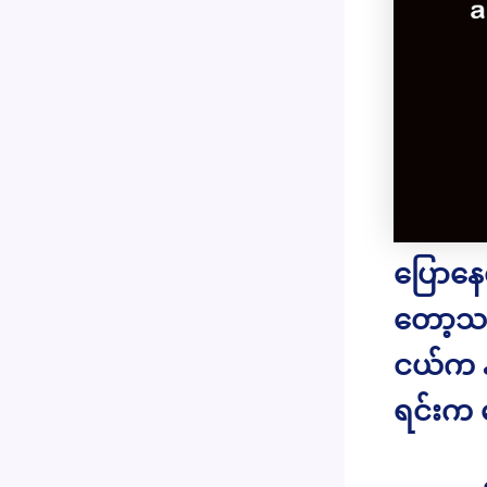
ပြောနေရ
တော့သည
ငယ်က န
ရင်းက