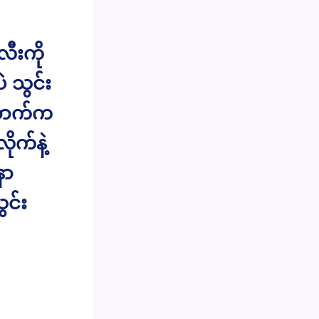
ီးကို
 သွင်း
အောက်က
ုက်နဲ့
နာ
ွင်း