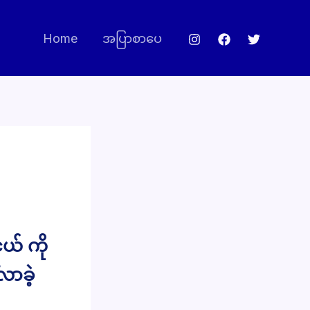
Home
အပြာစာပေ
ယ် ကို
လာခဲ့