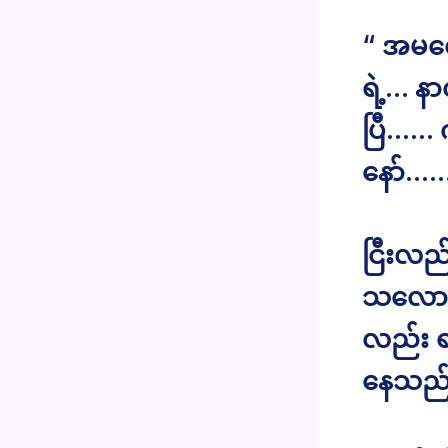
“ အမလ
ရဲ့… န
ပြီ…… 
နော်…
ငြီးလည်
သလောက်
လည်း ရ
နေသည်