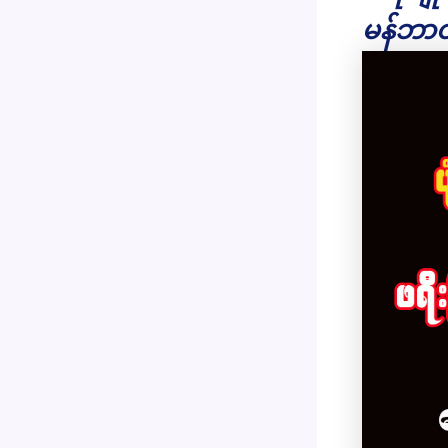
မန်ဘာဝ