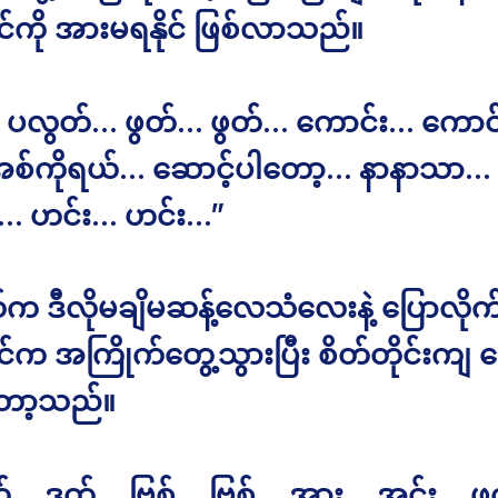
်ကို အားမရနိုင် ဖြစ်လာသည်။
… ပလွတ်… ဖွတ်… ဖွတ်… ကောင်း… ကောင်
်ကိုရယ်… ဆောင့်ပါတော့… နာနာသာ… 
… ဟင်း… ဟင်း…”
က ဒီလိုမချိမဆန့်လေသံလေးနဲ့ ပြောလိုက
်က အကြိုက်တွေ့သွားပြီး စိတ်တိုင်းကျ ဆ
တော့သည်။
်… ဒုတ်… ဗြစ်… ဗြစ်… အား… အင်း… ဖ