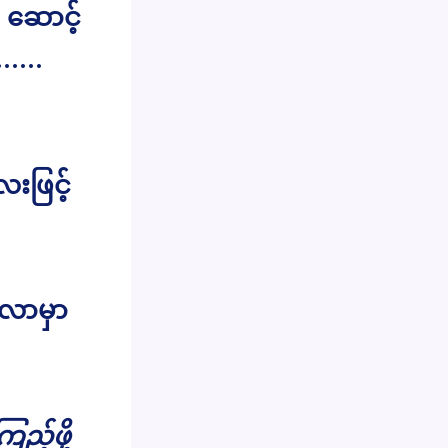
ဆောင့်
း……
းဖြင့်
လာမှာ
ည့်ဖို့