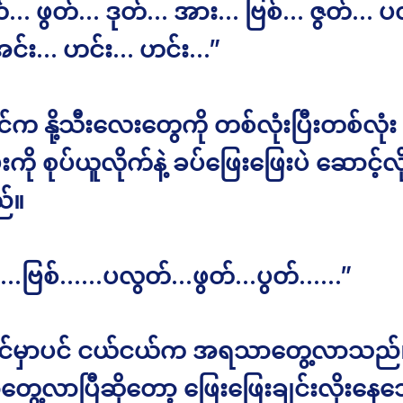
်… ဖွတ်… ဒုတ်… အား… ဗြစ်… ဇွတ်… 
အင်း… ဟင်း… ဟင်း…”
က နို့သီးလေးတွေကို တစ်လုံးပြီးတစ်လုံး စိ
းကို စုပ်ယူလိုက်နဲ့ ခပ်ဖြေးဖြေးပဲ ဆောင့်လိ
်။
်……ဗြစ်……ပလွတ်…ဖွတ်…ပွတ်……”
င်မှာပင် ငယ်ငယ်က အရသာတွေ့လာသည်
ေ့လာပြီဆိုတော့ ဖြေးဖြေးချင်းလိုးနေ