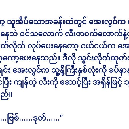
့ သူအိပ်သောအခန်းထဲတွင် အေးလွင်က လ
မနေဘဲ ဝင်သလောက် လီးတဝက်လောက်နဲ့ပဲ
ုတ်လိုက် လုပ်ပေးနေတော့ ငယ်ငယ်က 
ကော့ပေးနေသည်။ ဒီလို သွင်းလိုက်ထုတ်လိ
င်း အေးလွင်က သူ့နို့ကြီးနှစ်လုံးကို ခပ်နာ
်ပြီး ကျန်တဲ့ လီးကို ဆောင့်ပြီး အရှိန်ဖြင့် သ
ည်။
်……ဗြစ်……ဒုတ်……”