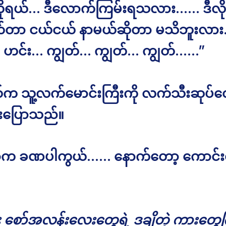
ိုရယ်… ဒီလောက်ကြမ်းရသလား…… ဒီလို 
ုက်တာ ငယ်ငယ် နာမယ်ဆိုတာ မသိဘူးလာ
 ဟင်း… ကျွတ်… ကျွတ်… ကျွတ်……”
က သူ့လက်မောင်းကြီးကို လက်သီးဆုပ်လေ
ီးပြောသည်။
ာက ခဏပါကွယ်…… နောက်တော့ ကောင်း
ိုး စော်အလန်းလေးတွေရဲ့ ဒချိတဲ့ ကားတွေကြ