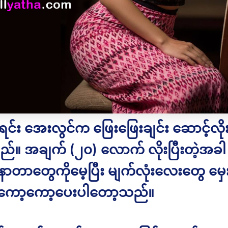
င်း အေးလွင်က ဖြေးဖြေးချင်း ဆောင့်လို
်။ အချက် (၂၀) လောက် လိုးပြီးတဲ့အခါ
ာတာတွေကိုမေ့ပြီး မျက်လုံးလေးတွေ မှ
 ကော့ကော့ပေးပါတော့သည်။