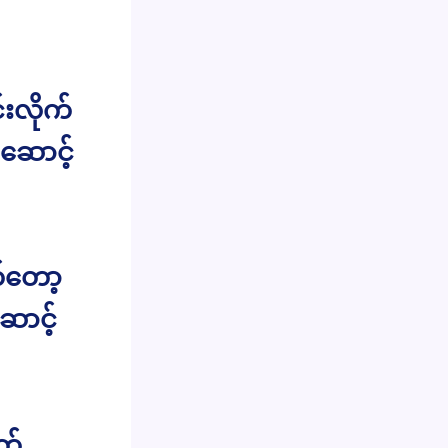
းလိုက်
ဆောင့်
်တော့
ောင့်
ွတ်…