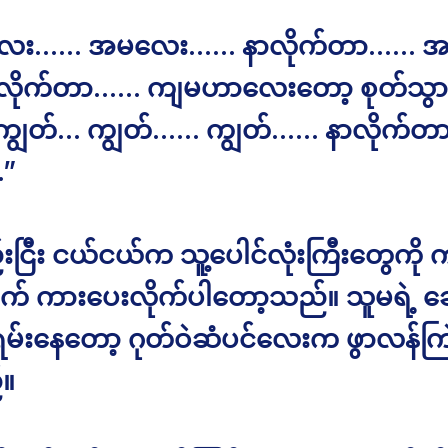
ေး…… အမလေး…… နာလိုက်တာ…… အစ
ာလိုက်တာ…… ကျမဟာလေးတော့ စုတ်သွာ
ကျွတ်… ကျွတ်…… ကျွတ်…… နာလိုက်တ
…”
းငြီး ငယ်ငယ်က သူ့ပေါင်လုံးကြီးတွေကို ကာ
 ကားပေးလိုက်ပါတော့သည်။ သူမရဲ့ ခ
မ်းနေတော့ ဂုတ်ဝဲဆံပင်လေးက ဖွာလန်ကြ
။