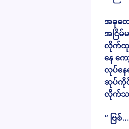
အခုတော
အငြိမ်
လိုက်ထ
နေ ကော့
လုပ်နေရ
ဆုပ်ကိုင
လိုက်သ
“ ဗြစ