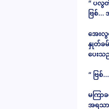
“ ပလွတ
ဗြစ်… 
အေးလွင်
နှုတ်ခမ်
ပေးသည
“ ဗြစ
မကြာခ
အရသာတွ