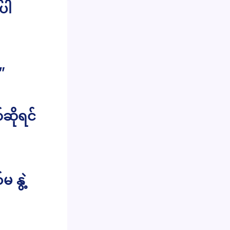
ပါ
”
ဆိုရင်
 နွဲ့