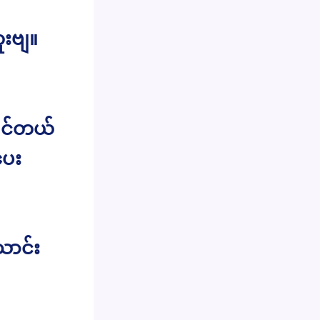
ူးဗျ။
ျင်တယ်
ပေး
ောင်း