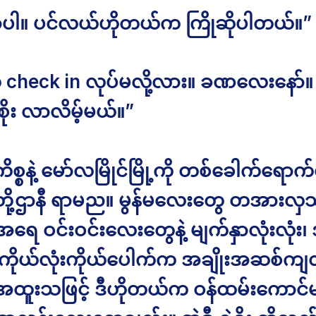
လာပါ။ ပင်လယ်ဟိုတယ်က ကြိုဆိုပါတယ်။”
ု check in လုပ်မလို့လား။ ခဏလေးနော်
့စိုး လာလိမ့်မယ်။”
စ္စနဲ့ မော်လမြိုင်မြို့ကို တစ်ခေါက်ရောက်
ွန်တို့ဌာနီ ရာမည။ မွန်မလေးတွေ တအားလ
 ဝင်းဝင်းလေးတွေနဲ့ မျက်နှာလုံးလုံး၊ 
ု။ ကိုယ်လုံးကိုယ်ပေါက်က အချိုးအဆစ်ကျ
ထူးသဖြင့် ဒီဟိုတယ်က ဝန်ထမ်းကောင