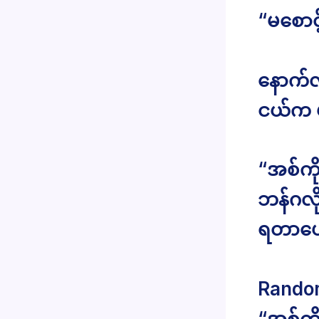
“မစောင
နောက်လှ
ငယ်က ပ
“အစ်က
ဘန်ဂလ
ရတာပေါ
Rando
“အစ်ကို