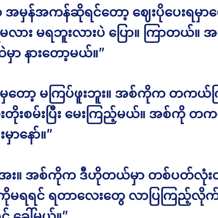
ုးက အမှန်အကန်ဆိုရင်တော့ ဈေးပိုပေးရမှာပ
မလား မရဘူးလားပဲ ပြော။ ကြာတယ်။ အစ
ဲမှာ နားတော့မယ်။”
မှတော့ မကြပ်ဖူးဘူး။ အစ်ကိုက တကယ်ကြ
ေးတိုးစမ်းပြီး မေးကြည့်မယ်။ အစ်ကို တ
းမှာနော်။”
း။ အစ်ကိုက ဒီဟိုတယ်မှာ တစ်ပတ်လုံ
ူ့ကိုမရရင် ရတာလေးတွေ လာပြကြည့်လိုက
င် ခေါ်မယ်။”