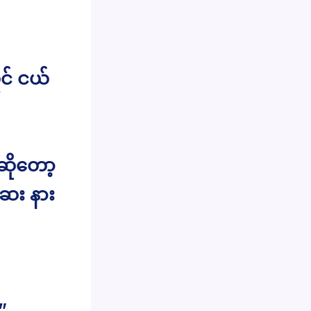
င် ငယ်
ိုတော့
ေး နား
”