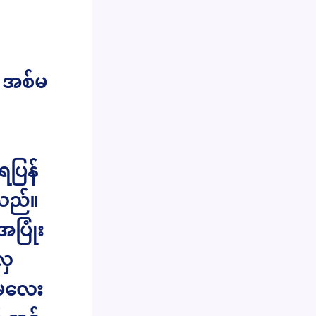
။ အစ်မ
ရပြန်
ှသည်။
အပြုံး
လှ
်မလေး