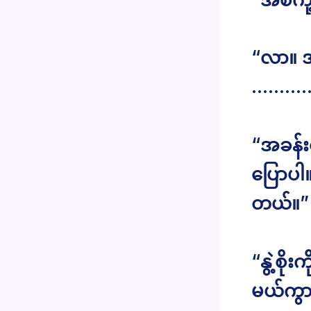
“လာ။ အ
………
“အခန်းရ
ပြောပါ
တယ်။”
“နွဲ့စိ
မယ်ကွာ