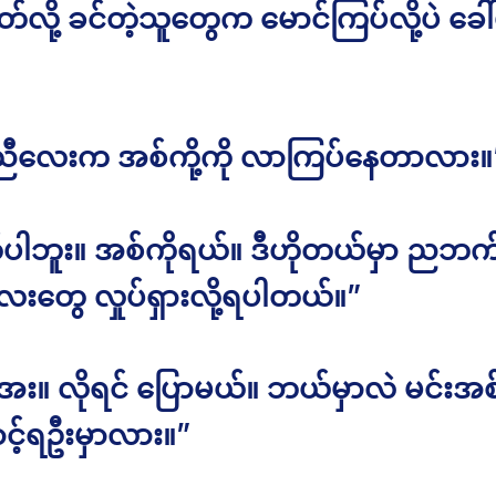
လို့ ခင်တဲ့သူတွေက မောင်ကြပ်လို့ပဲ ခေါ်
 ညီလေးက အစ်ကို့ကို လာကြပ်နေတာလား။
ပါဘူး။ အစ်ကိုရယ်။ ဒီဟိုတယ်မှာ ညဘက်
လေးတွေ လှုပ်ရှားလို့ရပါတယ်။”
း။ လိုရင် ပြောမယ်။ ဘယ်မှာလဲ မင်းအစ်မ
ောင့်ရဦးမှာလား။”