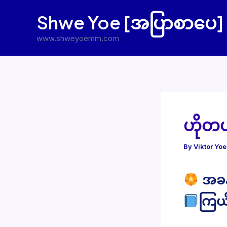
Skip
Shwe Yoe [အပြာစာပေ]
to
content
www.shweyoemm.com
ဟိုတ
By
Viktor Yo
အခန်
ကြယ