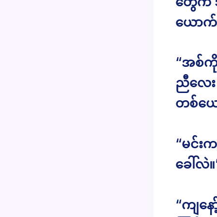
တွေက အ
ယောက်
“အစ်ကိ
ညီလေး 
တစ်ယေ
“မင်း
ခေါ်လဲ။
“ကျနော့