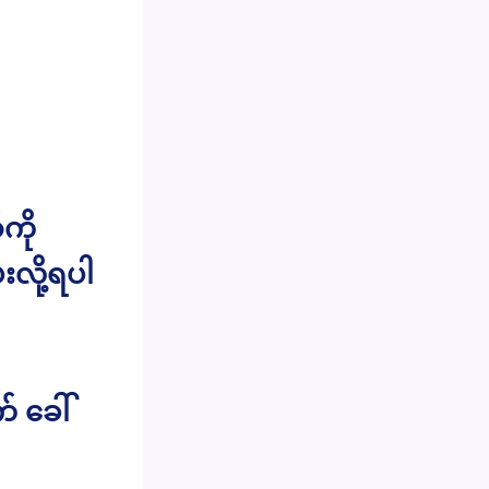
ကို
လို့ရပါ
် ခေါ်