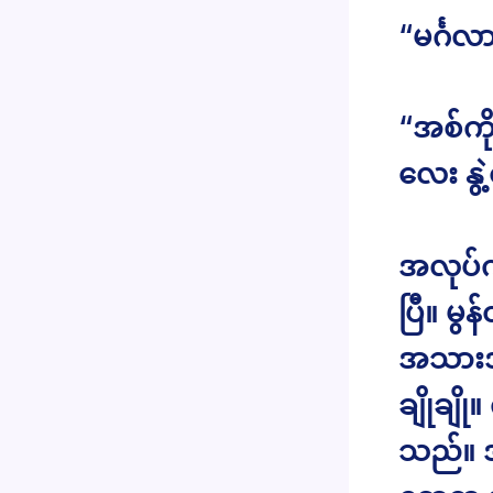
“မင်္ဂ
“အစ်ကိ
လေး နွဲ
အလုပ်ကိ
ပြီ။ မ
အသားအရေ
ချိုချိ
သည်။ အ