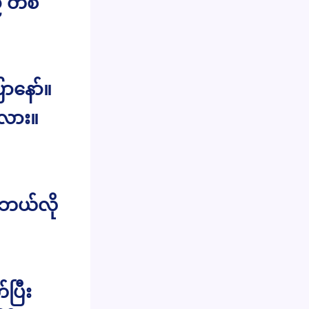
် တစ်
ာနော်။
းလား။
ဘယ်လို
ပြီး