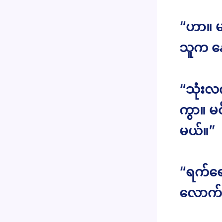
“ဟာ။ မန
သူက နေ
“သုံးလ
ကွာ။ မင
မယ်။”
“ရက်ရေ
လောက်ပ