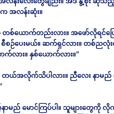
လန်းလေးတွေချည်း။ အဲဒီ နွဲ့စိုး ဆိုသည့
က အလန်းဆုံး။
ု တစ်ယောက်တည်းလား။ အဖော်လိုရင်ပြေ
စီစဉ်ပေးမယ်။ ဆက်ရှင်လား။ တစ်ညလုံ
ာက်လား။ နှစ်ယောက်လား။”
က တယ်အလိုက်သိပါလား။ ညီလေး နာမည် 
”
်နာမည် မောင်ကြပ်ပါ။ သူများတွေကို လိုက်