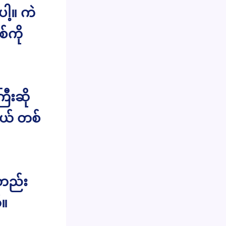
ေါ့။ ကဲ
်ကို
ီးဆို
ကယ် တစ်
းတည်း
်။