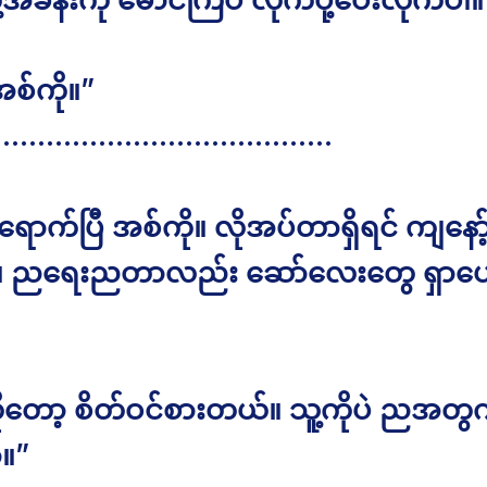
စ်ကို။”
………………………………….
ောက်ပြီ အစ်ကို။ လိုအပ်တာရှိရင် ကျနော့်
။ ညရေးညတာလည်း ဆော်လေးတွေ ရှာပေး
ုးကိုတော့ စိတ်ဝင်စားတယ်။ သူ့ကိုပဲ ညအတွက
။”