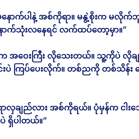
ောက်ပါနဲ့ အစ်ကိုရာ။ မနွဲ့စိုးက မလိုက်ဘ
ာက်သုံးလနေရင် လက်ထပ်တော့မှာ။”
က အဝေးကြီး လိုသေးတယ်။ သူ့ကိုပဲ လိုခ
်းပဲ ကြပ်ပေးလိုက်။ တစ်ညကို တစ်သိန်း 
ာလှချည်လား အစ်ကိုရယ်။ ပုံမှန်က ငါးသ
ဲ ရှိပါတယ်။”