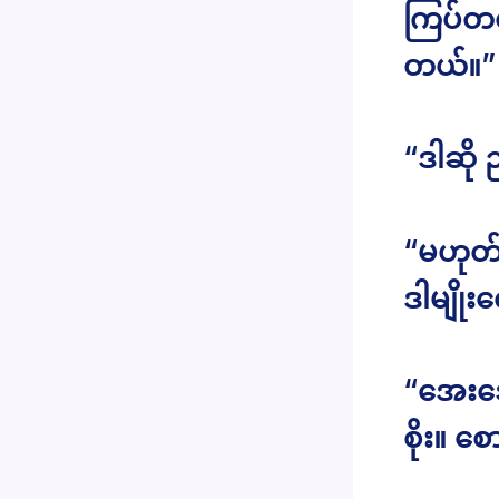
ကြပ်တတ်
တယ်။”
“ဒါဆို
“မဟုတ်
ဒါမျိုး
“အေးအေ
စိုး။ စ