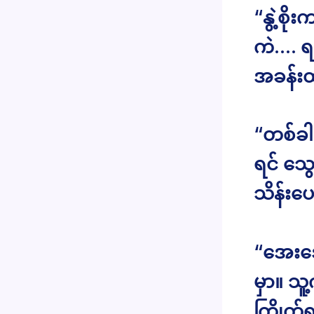
“နွဲ့စိ
ကဲ…. ရ
အခန်းထ
“တစ်ခါ
ရင် သွ
သိန်းပေ
“အေးအေ
မှာ။ သ
ကြိုက်ရ