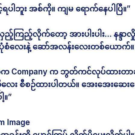
့်ရပါဘူး အစ်ကို။ ကျမ ရောက်နေပါပြီ။”
ည့်ကြည့်လိုက်တော့ အားပါးပါး… နန္ဒာလှို
ုံစံလေးနဲ့ ဆော်အလန်းလေးတစ်ယောက်။
ိုက Company က ဘွတ်ကင်လုပ်ထားတာဆ
ိုလေး စီစဉ်ထားပါတယ်။ အေးအေးဆေးဆ
့။”
m Image
့အခန်းကို မောင်ကြပ် လိုက်ပို့ပေးလိုက်ပါ။