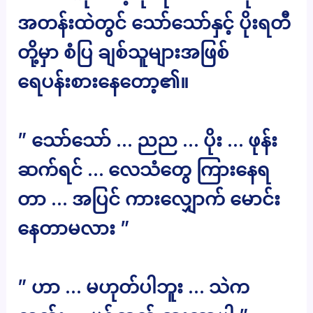
အတန်းထဲတွင် သော်သော်နှင့် ပိုးရတီ
တို့မှာ စံပြ ချစ်သူများအဖြစ်
ရေပန်းစားနေတော့၏။
” သော်သော် … ညည … ပိုး … ဖုန်း
ဆက်ရင် … လေသံတွေ ကြားနေရ
တာ … အပြင် ကားလျှောက် မောင်း
နေတာမလား ”
” ဟာ … မဟုတ်ပါဘူး … သဲက