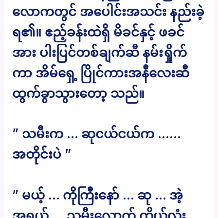
လောကတွင် အပေါင်းအသင်း နည်းခဲ့
ရ၏။ ဧည့်ခန်းထဲရှိ မိခင်နှင့် ဖခင်
အား ပါးပြင်တစ်ချက်ဆီ နမ်းရှိုက်
ကာ အိမ်ရှေ့ ပြိုင်ကားအနီလေးဆီ
ထွက်ခွာသွားတော့ သည်။
” သမီးက … ဆုငယ်ငယ်က ……
အတိုင်းပဲ ”
” မယ့် … ကိုကြီးနော် … ဆု … အဲ့
အရွယ် … သမီးလောက် ကိုယ်လုံး