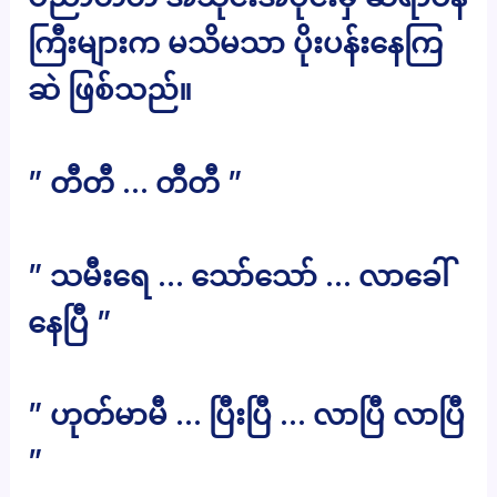
ကြီးများက မသိမသာ ပိုးပန်းနေကြ
ဆဲ ဖြစ်သည်။
” တီတီ … တီတီ ”
” သမီးရေ … သော်သော် … လာခေါ်
နေပြီ ”
” ဟုတ်မာမီ … ပြီးပြီ … လာပြီ လာပြီ
”