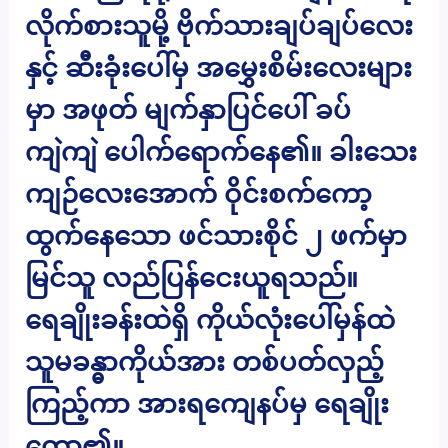
လိုက်စားသူမို့ ဗိုက်သားချပ်ချပ်လေး
နှင့် ဆီးခုံးပေါ်မှ အမွှေးစိမ်းလေးများ
မှာ အဖုတ် မျက်နှာပြင်ပေါ် ခပ်
ကျဲကျဲ ပေါက်ရောက်နေ၏။ ခါးသေး
ကျဉ်လေးအောက် ဝိုင်းစက်ကော့
ထွက်နေသော ဖင်သားစိုင် ၂ ဖက်မှာ
မြင်သူ လည်ပြန်ငေးယူရသည်။
ရေချိုးခန်းထဲရှိ ကိုယ်လုံးပေါ်မှန်ထဲ
သူမခန္ဓာကိုယ်အား တစ်ပတ်လှည့်
ကြည့်ကာ အားရကျေနပ်မှ ရေချိုး
တော့၏။