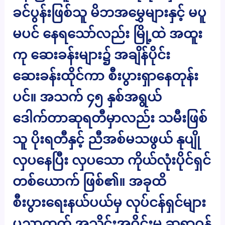
ခင်ပွန်းဖြစ်သူ မိဘအမွှေများနှင့် မပူ
မပင် နေရသော်လည်း မြို့ထဲ အထူး
ကု ဆေးခန်းများ၌ အချိန်ပိုင်း
ဆေးခန်းထိုင်ကာ စီးပွားရှာနေတုန်း
ပင်။ အသက် ၄၅ နှစ်အရွယ်
ဒေါက်တာဆုရတီမှာလည်း သမီးဖြစ်
သူ ပိုးရတီနှင့် ညီအစ်မသဖွယ် နုပျို
လှပနေပြီး လှပသော ကိုယ်လုံးပိုင်ရှင်
တစ်ယောက် ဖြစ်၏။ အခုထိ
စီးပွားရေးနယ်ပယ်မှ လုပ်ငန်ရှင်များ
ပညာတတ် အသိုင်းအဝိုင်းမှ ဆရာဝန်