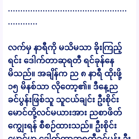
…………………………………………
…………
လက်မှ နာရီကို မသိမသာ ခိုးကြည့်
ရင်း ဒေါက်တာဆုရတီ ရင်ခုန်နေ
မိသည်။ အချိန်က ည ၈ နာရီ ထိုးဖို့
၁၅ မိနစ်သာ လိုတော့၏။ ဒီနေ့ည
ခင်ပွန်းဖြစ်သူ သူငယ်ချင်း ဦးစိုင်း
မောင်တို့လင်မယားအား ညစာဖိတ်
ကျွေးရန် စီစဉ်ထားသည်။ ဦးစိုင်း
မောင်မှာ ဒေါက်တာဆုရတီခင်ပွန်း ဦး