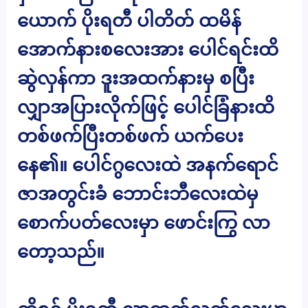
ယောက် ပိုးရတီ ပါတိတ် ထမိန်
အောက်နားစလေးအား ပေါင်ရင်းထိ
ဆွဲလှန်ကာ ဒူးအထက်နားမှ စပြီး
လျှာအပြားလိုက်ဖြင့် ပေါင်ခြံနားထိ
တစ်ဖက်ပြီးတစ်ဖက် ယက်ပေး
နေ၏။ ပေါင်ဂွလေးထဲ အနက်ရောင်
ဇာအတွင်းခံ ဘောင်းဘီလေးထဲမှ
စောက်ပတ်လေးမှာ ဖောင်းကြွ လာ
တော့သည်။