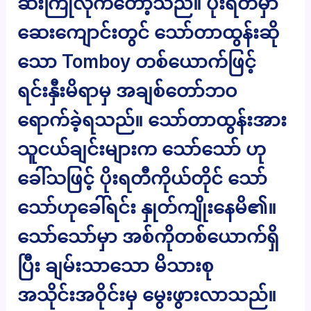
ဆီးကြိုလိုက်တော့သည်။ ပိုးရတီမှာ
ဆေးကျောင်းတွင် သော်တာထွန်းဆို
သော Tomboy တစ်ယောက်ဖြင့်
ရင်းနှီးမိရာမှ အချစ်တော်ဘဝ
ရောက်ခဲ့ရသည်။ သော်တာထွန်းအား
သူငယ်ချင်းများက သော်သော် ဟု
ခေါ်သဖြင့် ပိုးရတီကိုယ်တိုင် သော်
သော်ဟုခေါ်ရင်း နှုတ်ကျိုးနေမိ၏။
သော်သော်မှာ အစ်ကိုတစ်ယောက်ရှိ
ပြီး ချမ်းသာသော မိသားစု
အသိုင်းအဝိုင်းမှ မွေးဖွားလာသည်။