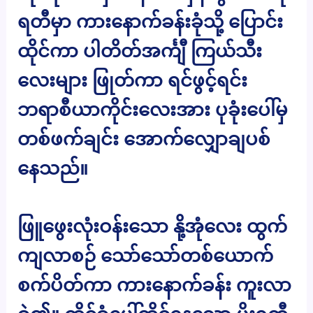
ရတီမှာ ကားနောက်ခန်းခုံသို့ ပြောင်း
ထိုင်ကာ ပါတိတ်အင်္ကျီ ကြယ်သီး
လေးများ ဖြုတ်ကာ ရင်ဖွင့်ရင်း
ဘရာစီယာကိုင်းလေးအား ပုခုံးပေါ်မှ
တစ်ဖက်ချင်း အောက်လျှောချပစ်
နေသည်။
ဖြူဖွေးလုံးဝန်းသော နို့အုံလေး ထွက်
ကျလာစဉ် သော်သော်တစ်ယောက်
စက်ပိတ်ကာ ကားနောက်ခန်း ကူးလာ