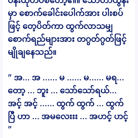
ပန်းထုတ်ပစ်တော့၏။ သော်တာထွန်း
မှာ စောက်ခေါင်းပေါက်အား ပါးစပ်
ဖြင့် တေ့ပိတ်ကာ ထွက်လာသမျှ
စောက်ရည်များအား တဂွတ်ဂွတ်ဖြင့်
မျိုချနေသည်။
” အ… အ …… မ …… မ…… မရ…
တော့ … ဘူး … သော်သော်ရယ်…
အင့် အင့် …… ထွက် ထွက် … ထွက်
ပြီ ဟာ … အမလေးးး … အဟင့် ဟင့်
”