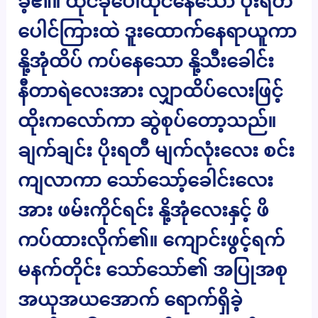
ခဲ့၏။ ထိုင်ခုံပေါ်ထိုင်နေသော ပိုးရတီ
ပေါင်ကြားထဲ ဒူးထောက်နေရာယူကာ
နို့အုံထိပ် ကပ်နေသော နို့သီးခေါင်း
နီတာရဲလေးအား လျှာထိပ်လေးဖြင့်
ထိုးကလော်ကာ ဆွဲစုပ်တော့သည်။
ချက်ချင်း ပိုးရတီ မျက်လုံးလေး စင်း
ကျလာကာ သော်သော့်ခေါင်းလေး
အား ဖမ်းကိုင်ရင်း နို့အုံလေးနှင့် ဖိ
ကပ်ထားလိုက်၏။ ကျောင်းဖွင့်ရက်
မနက်တိုင်း သော်သော်၏ အပြုအစု
အယုအယအောက် ရောက်ရှိခဲ့