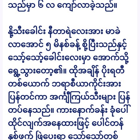
သည်မှာ ၆ လ ကျော်လာခဲ့သည်။
နို့သီးခေါင်း နီတာရဲလေးအား မာခဲ
လာအောင် ၅ မိနစ်ခန့် စို့ပြီးသည်နှင့်
သော့်သော့်ခေါင်းလေးမှာ အောက်သို့
ရွေ့သွားတော့၏။ ထိုအချိန် ပိုးရတီ
တစ်ယောက် ဘရာစီယာကိုင်းအား
ပြန်တင်ကာ အင်္ကျီကြယ်သီးများ ပြန်
တပ်နေသည်။ ကားနောက်ခန်း ခုံပေါ်
ထိုင်လျက်အနေထားဖြင့် ပေါင်တန်
နှစ်ဖက် ဖြဲပေးရာ သော်သော်တစ်