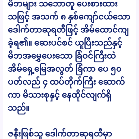
မိဘများ သဘောတူ ပေးစားထား
သဖြင့် အသက် ၈ နှစ်ကျော်ငယ်သော
ဒေါက်တာဆုရတီဖြင့် အိမ်ထောင်ကျ
ခဲ့ရ၏။ ဆေးပင်စင် ယူပြီးသည်နှင့်
မိဘအမွှေပေးသော ခြံဝင်ကြီးထဲ
အိမ်ရှေ့မြေအလွတ် ခြံကာ ပေ ၅၀
ပတ်လည် ၄ ထပ်တိုက်ကြီး ဆောက်
ကာ မိသားစုနှင့် နေထိုင်လျက်ရှိ
သည်။
ဇနီးဖြစ်သူ ဒေါက်တာဆုရတီမှာ