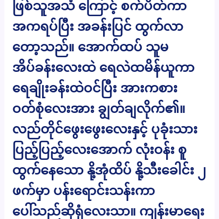
ဖြစ်သူအသံ ကြောင့် စက်ပိတ်ကာ
အကရပ်ပြီး အခန်းပြင် ထွက်လာ
တော့သည်။ အောက်ထပ် သူမ
အိပ်ခန်းလေးထဲ ရေလဲထမိန်ယူကာ
ရေချိုးခန်းထဲဝင်ပြီး အားကစား
ဝတ်စုံလေးအား ချွတ်ချလိုက်၏။
လည်တိုင်ဖွေးဖွေးလေးနှင့် ပုခုံးသား
ပြည့်ပြည့်လေးအောက် လုံးဝန်း စူ
ထွက်နေသော နို့အုံထိပ် နို့သီးခေါင်း ၂
ဖက်မှာ ပန်းရောင်းသန်းကာ
ပေါ်သည်ဆိုရုံလေးသာ။ ကျန်းမာရေး