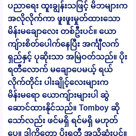
ပညာရေး ထူးချွန်းသဖြင့် မိဘများက
အလိုလိုက်ကာ ဖူးဖူးမှုတ်ထားသော
မိန်းမချောလေး တစ်ဦးပင်။ ယော
ကျ်ားစိတ်ပေါက်နေပြီး အင်္ကျီလက်
ရှည်နှင့် ပုဆိုးသာ အမြဲဝတ်သည်။ ပိုး
ရတီလောက် မချောပေမယ့် ရယ်
လိုက်တိုင်း ပါးချိုင့်လေးများက
မိန်းမရော ယောကျ်ားများပါ ဆွဲ
ဆောင်ထားနိုင်သည်။ Tomboy ဆို
သော်လည်း ဖင်မရှိ ရင်မရှိ မဟုတ်
ပေ။ ဒါကိုတော့ ပိုးရတီ အသိဆုံးပင်။