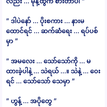
လည်း … မုန့်ထွက် စားတာပါ ”
” ဒါပဲနော် … ပိုးစကား … နားမ
ထောင်ရင် … ဆက်ဆံရေး … ရပ်ပစ်
မှာ ”
” အမလေး … သော်သော်ကို … မ
ထားခဲ့ပါနဲ့ … သဲရယ် …။ သဲနဲ့ … ဝေး
ရင် … သော်သော် သေမှာ ”
” ဟွန့် … အပိုတွေ ”