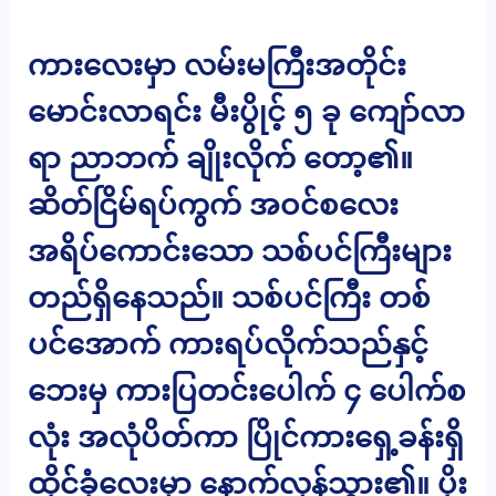
ကားလေးမှာ လမ်းမကြီးအတိုင်း
မောင်းလာရင်း မီးပွိုင့် ၅ ခု ကျော်လာ
ရာ ညာဘက် ချိုးလိုက် တော့၏။
ဆိတ်ငြိမ်ရပ်ကွက် အဝင်စလေး
အရိပ်ကောင်းသော သစ်ပင်ကြီးများ
တည်ရှိနေသည်။ သစ်ပင်ကြီး တစ်
ပင်အောက် ကားရပ်လိုက်သည်နှင့်
ဘေးမှ ကားပြတင်းပေါက် ၄ ပေါက်စ
လုံး အလုံပိတ်ကာ ပြိုင်ကားရှေ့ခန်းရှိ
ထိုင်ခုံလေးမှာ နောက်လှန်သွား၏။ ပိုး