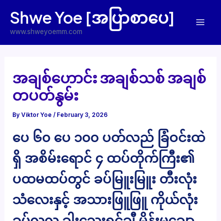
Skip
Shwe Yoe [အပြာစာပေ]
to
Mai
content
www.shweyoemm.com
Men
အချစ်ဟောင်း အချစ်သစ် အချစ်
တပတ်နွမ်း
By
Viktor Yoe
/
February 3, 2026
ပေ ၆၀ ပေ ၁၀၀ ပတ်လည် ခြံဝင်းထဲ
ရှိ အစိမ်းရောင် ၄ ထပ်တိုက်ကြီး၏
ပထမထပ်တွင် ခပ်မြူးမြူး တီးလုံး
သံလေးနှင့် အသားဖြူဖြူ ကိုယ်လုံး
ခပ်လှလှ ခါးသေးရင်ချီ မိန်းမချော