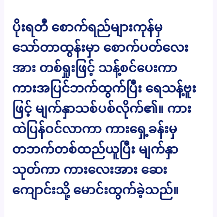
ပိုးရတီ စောက်ရည်များကုန်မှ
သော်တာထွန်းမှာ စောက်ပတ်လေး
အား တစ်ရှုးဖြင့် သန့်စင်ပေးကာ
ကားအပြင်ဘက်ထွက်ပြီး ရေသန့်ဗူး
ဖြင့် မျက်နှာသစ်ပစ်လိုက်၏။ ကား
ထဲပြန်ဝင်လာကာ ကားရှေ့ခန်းမှ
တဘက်တစ်ထည်ယူပြီး မျက်နှာ
သုတ်ကာ ကားလေးအား ဆေး
ကျောင်းသို့ မောင်းထွက်ခဲ့သည်။