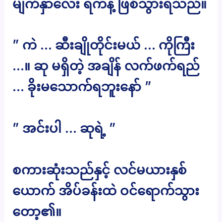
မျက်နှာလေး ရဲကနဲ့ ဖြစ်သွားရသည်။
” ကဲ … ဆီးချိုတိုင်းမယ် … ကိုကြီး
…။ ဆု မရှိတဲ့ အချိန် လက်ဖက်ရည်
… ခိုးမသောက်ရဘူးနော် ”
” အင်းပါ … ဆုရဲ့ ”
စကားဆုံးသည်နှင့် လင်မယားနှစ်
ယောက် အိပ်ခန်းထဲ ဝင်ရောက်သွား
တော့၏။