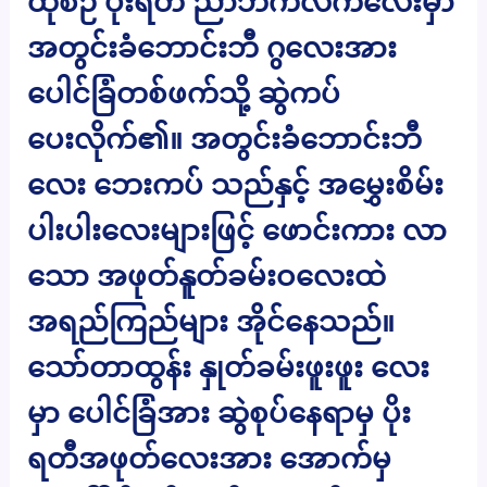
ထိုစဉ် ပိုးရတီ ညာဘက်လက်လေးမှာ
အတွင်းခံဘောင်းဘီ ဂွလေးအား
ပေါင်ခြံတစ်ဖက်သို့ ဆွဲကပ်
ပေးလိုက်၏။ အတွင်းခံဘောင်းဘီ
လေး ဘေးကပ် သည်နှင့် အမွှေးစိမ်း
ပါးပါးလေးများဖြင့် ဖောင်းကား လာ
သော အဖုတ်နူတ်ခမ်းဝလေးထဲ
အရည်ကြည်များ အိုင်နေသည်။
သော်တာထွန်း နှုတ်ခမ်းဖူးဖူး လေး
မှာ ပေါင်ခြံအား ဆွဲစုပ်နေရာမှ ပိုး
ရတီအဖုတ်လေးအား အောက်မှ