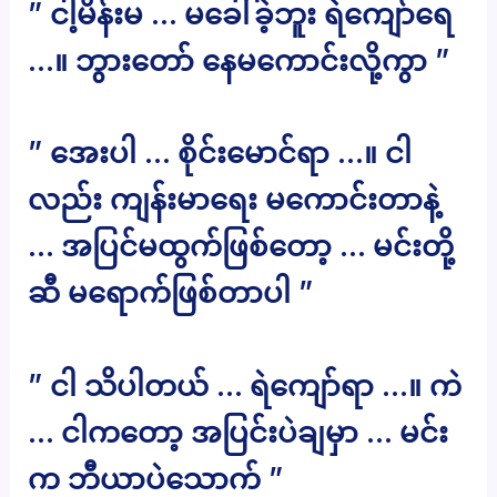
” ငါ့မိန်းမ … မခေါ်ခဲ့ဘူး ရဲကျော်ရေ
…။ ဘွားတော် နေမကောင်းလို့ကွာ ”
” အေးပါ … စိုင်းမောင်ရာ …။ ငါ
လည်း ကျန်းမာရေး မကောင်းတာနဲ့
… အပြင်မထွက်ဖြစ်တော့ … မင်းတို့
ဆီ မရောက်ဖြစ်တာပါ ”
” ငါ သိပါတယ် … ရဲကျော်ရာ …။ ကဲ
… ငါကတော့ အပြင်းပဲချမှာ … မင်း
က ဘီယာပဲသောက် ”