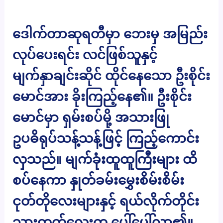
ဒေါက်တာဆုရတီမှာ ဘေးမှ အမြည်း
လုပ်ပေးရင်း လင်ဖြစ်သူနှင့်
မျက်နှာချင်းဆိုင် ထိုင်နေသော ဦးစိုင်း
မောင်အား ခိုးကြည့်နေ၏။ ဦးစိုင်း
မောင်မှာ ရှမ်းစပ်မို့ အသားဖြု
ဥပဓိရုပ်သန့်သန့်ဖြင့် ကြည့်ကောင်း
လှသည်။ မျက်ခုံးထူထူကြီးများ ထိ
စပ်နေကာ နှုတ်ခမ်းမွှေးစိမ်းစိမ်း
ငုတ်တိုလေးများနှင့် ရယ်လိုက်တိုင်း
သွားတက်လေးက ပေါ်ပေါ်လာ၏။