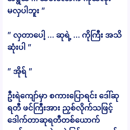
မလှပါဘူး ”
” လှတာပေါ့ … ဆုရဲ့ … ကိုကြီး အသိ
ဆုံးပါ ”
” အိုရ် ”
ဦးရဲကျော်မှာ စကားပြောရင်း ဒေါ်ဆု
ရတီ ဖင်ကြီးအား ညှစ်လိုက်သဖြင့်
ဒေါက်တာဆုရတီတစ်ယောက်