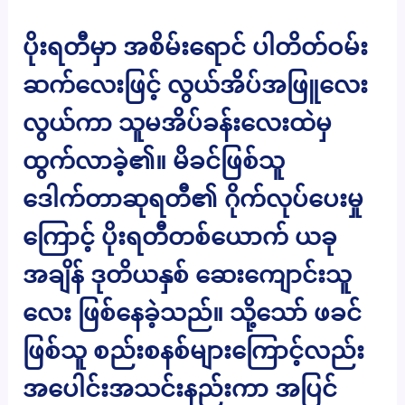
ပိုးရတီမှာ အစိမ်းရောင် ပါတိတ်ဝမ်း
ဆက်လေးဖြင့် လွယ်အိပ်အဖြူလေး
လွယ်ကာ သူမအိပ်ခန်းလေးထဲမှ
ထွက်လာခဲ့၏။ မိခင်ဖြစ်သူ
ဒေါက်တာဆုရတီ၏ ဂိုက်လုပ်ပေးမှု
ကြောင့် ပိုးရတီတစ်ယောက် ယခု
အချိန် ဒုတိယနှစ် ဆေးကျောင်းသူ
လေး ဖြစ်နေခဲ့သည်။ သို့သော် ဖခင်
ဖြစ်သူ စည်းစနစ်များကြောင့်လည်း
အပေါင်းအသင်းနည်းကာ အပြင်