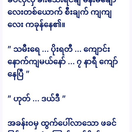
လေးတစ်ယောက် စီးချက် ကျကျ
လေး ကခုန်နေ၏။
” သမီးရေ … ပိုးရတီ … ကျောင်း
နောက်ကျမယ်နော် … ၇ နာရီ ကျော်
နေပြီ ”
” ဟုတ် … ဒယ်ဒီ ”
အခန်းဝမှ ထွက်ပေါ်လာသော ဖခင်