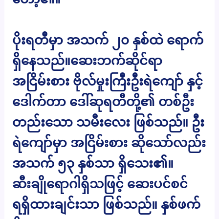
ပိုးရတီမှာ အသက် ၂၀ နှစ်ထဲ ရောက်
ရှိနေသည်။ဆေးဘက်ဆိုင်ရာ
အငြိမ်းစား ဗိုလ်မှုးကြီးဦးရဲကျော် နှင့်
ဒေါက်တာ ဒေါ်ဆုရတီတို့၏ တစ်ဦး
တည်းသော သမီးလေး ဖြစ်သည်။ ဦး
ရဲကျော်မှာ အငြိမ်းစား ဆိုသော်လည်း
အသက် ၅၃ နှစ်သာ ရှိသေး၏။
ဆီးချိုရောဂါရှိသဖြင့် ဆေးပင်စင်
ရရှိထားချင်းသာ ဖြစ်သည်။ နှစ်ဖက်