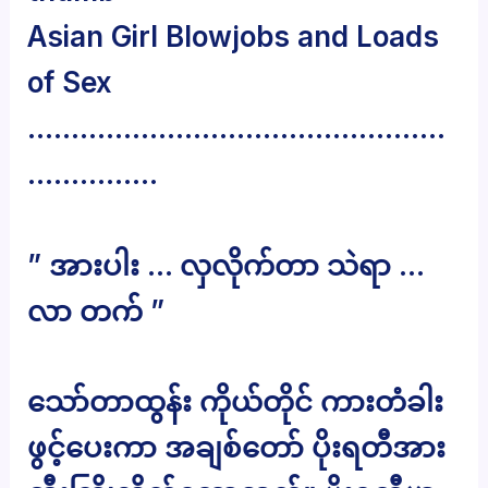
Asian Girl Blowjobs and Loads
of Sex
…………………………………………
……………
” အားပါး … လှလိုက်တာ သဲရာ …
လာ တက် ”
သော်တာထွန်း ကိုယ်တိုင် ကားတံခါး
ဖွင့်ပေးကာ အချစ်တော် ပိုးရတီအား