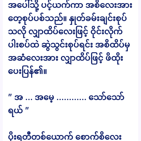
အပေါ်သို့ ပင့်ယက်ကာ အစိလေးအား
တေ့စုပ်ပစ်သည်။ နှုတ်ခမ်းချင်းစုပ်
သလို လျှာထိပ်လေးဖြင့် ဝိုင်းလိုက်
ပါးစပ်ထဲ ဆွဲသွင်းစုပ်ရင်း အစိထိပ်မှ
အဆံလေးအား လျှာထိပ်ဖြင့် ဖိထိုး
ပေးပြန်၏။
” အ … အမေ့ ………… သော်သော်
ရယ် ”
ပိုးရတီတစ်ယောက် စောက်စိလေး