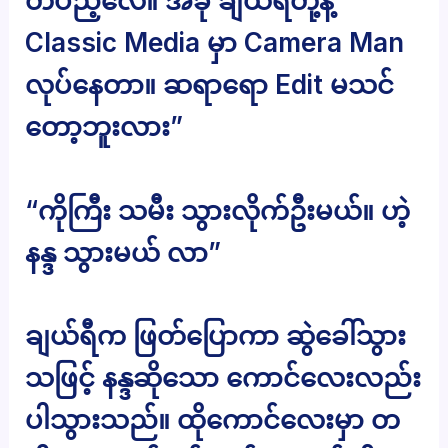
တပည့်လေ။ အခု ချယ်ရီတို့နဲ့
Classic Media မှာ Camera Man
လုပ်နေတာ။ ဆရာရော Edit မသင်
တော့ဘူးလား”
“ကိုကြီး သမီး သွားလိုက်ဦးမယ်။ ဟဲ့
နန္ဒ သွားမယ် လာ”
ချယ်ရီက ဖြတ်ပြောကာ ဆွဲခေါ်သွား
သဖြင့် နန္ဒဆိုသော ကောင်လေးလည်း
ပါသွားသည်။ ထိုကောင်လေးမှာ တ