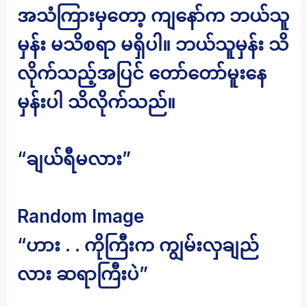
အသံကြားမှတော့ ကျနော်က ဘယ်သူ
မှန်း မသိစရာ မရှိပါ။ ဘယ်သူမှန်း သိ
လိုက်သည့်အပြင် တော်တော်မူးနေ
မှန်းပါ သိလိုက်သည်။
“ချယ်ရီမလား”
Random Image
“ဟား . . ကိုကြီးက ကျွမ်းလှချည်
လား ဆရာကြီးပဲ”