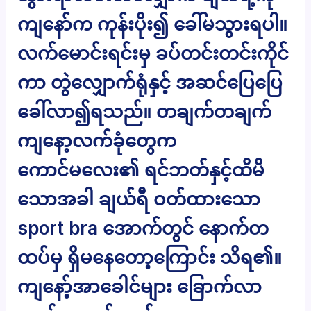
ကျနော်က ကုန်းပိုး၍ ခေါ်မသွားရပါ။
လက်မောင်းရင်းမှ ခပ်တင်းတင်းကိုင်
ကာ တွဲလျှောက်ရုံနှင့် အဆင်ပြေပြေ
ခေါ်လာ၍ရသည်။ တချက်တချက်
ကျနော့လက်ခုံတွေက
ကောင်မလေး၏ ရင်ဘတ်နှင့်ထိမိ
သောအခါ ချယ်ရီ ဝတ်ထားသော
sport bra အောက်တွင် နောက်တ
ထပ်မှ ရှိမနေတော့ကြောင်း သိရ၏။
ကျနော့်အာခေါင်များ ခြောက်လာ