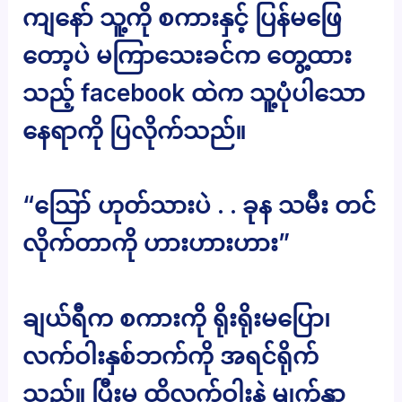
ကျနော် သူ့ကို စကားနှင့် ပြန်မဖြေ
တော့ပဲ မကြာသေးခင်က တွေ့ထား
သည့် facebook ထဲက သူ့ပုံပါသော
နေရာကို ပြလိုက်သည်။
“‌ဪ ဟုတ်သားပဲ . . ခုန သမီး တင်
လိုက်တာကို ဟားဟားဟား”
ချယ်ရီက စကားကို ရိုးရိုးမပြော၊
လက်ဝါးနှစ်ဘက်ကို အရင်ရိုက်
သည်။ ပြီးမှ ထိုလက်ဝါးနဲ့ မျက်နှာ