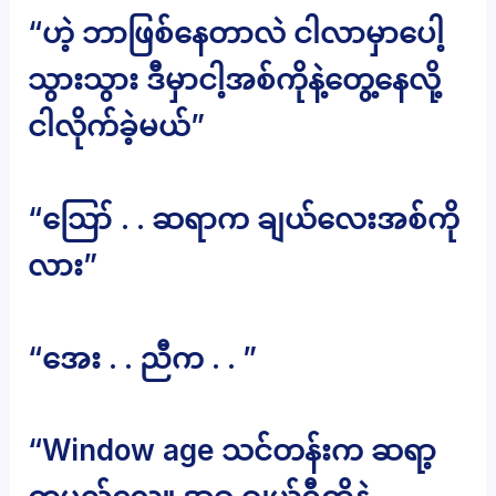
“ဟဲ့ ဘာဖြစ်နေတာလဲ ငါလာမှာပေါ့
သွားသွား ဒီမှာငါ့အစ်ကိုနဲ့တွေ့နေလို့
ငါလိုက်ခဲ့မယ်”
“ဪ . . ဆရာက ချယ်လေးအစ်ကို
လား”
“အေး . . ညီက . . ”
“Window age သင်တန်းက ဆရာ့