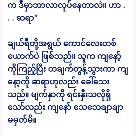
က ဒီမှာဘာလာလုပ်နေတာလဲ။ ဟာ .
. . ဆရာ”
ချယ်ရီတို့အရွယ် ကောင်လေးတစ်
ယောက်ပဲ ဖြစ်သည်။ သူက ကျနော့်
ကိုကြည့်ပြီး တချက်တွန့်သွားကာ ကျ
နော့ကို ဆရာဟုလည်း ခေါ်သေး
သည်။ မျက်နှာကို ရင်းနှီးသလိုရှိ
သော်လည်း ကျနော် သေသေချာချာ
မမှတ်မိ။