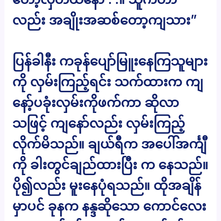
လည်း အချိုးအဆစ်တော့ကျသား”
ပြန်ခါနီး ကခုန်ပျော်မြူးနေကြသူများ
ကို လှမ်းကြည့်ရင်း သက်ထားက ကျ
နော့်ပခုံးလှမ်းကိုဖက်ကာ ဆိုလာ
သဖြင့် ကျနော်လည်း လှမ်းကြည့်
လိုက်မိသည်။ ချယ်ရီက အပေါ်အင်္ကျီ
ကို ခါးတွင်ချည်ထားပြီး က နေသည်။
ပို၍လည်း မူးနေပုံရသည်။ ထိုအချိန်
မှာပင် ခုနက နန္ဒဆိုသော ကောင်လေး