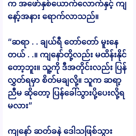
က အဖော်နှစ်ယောက်လောက်နှင့် ကျ
နော့်အနား ရောက်လာသည်။
“ဆရာ . . ချယ်ရီ တော်တော် မူးနေ
တယ် . .။ ကျနော်တို့လည်း မထိန်းနိုင်
တော့ဘူး။ သူ့ကို ဒီအတိုင်းလည်း ပြန်
လွှတ်ရမှာ စိတ်မချလို့။ သူက ဆရာ့
ညီမ ဆိုတော့ ပြန်ခေါ်သွားပို့ပေးလို့ရ
မလား”
ကျနော် ဆတ်ခနဲ ဒေါသဖြစ်သွား