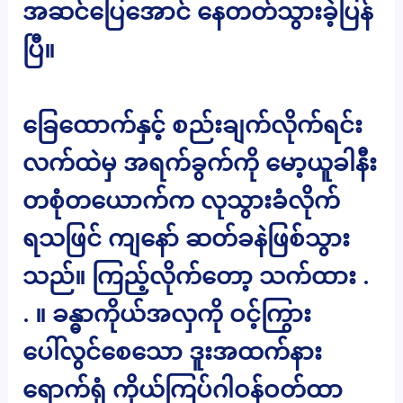
အဆင်ပြေအောင် နေတတ်သွားခဲ့ပြန်
ပြီ။
ခြေထောက်နှင့် စည်းချက်လိုက်ရင်း
လက်ထဲမှ အရက်ခွက်ကို မော့ယူခါနီး
တစုံတယောက်က လုသွားခံလိုက်
ရသဖြင် ကျနော် ဆတ်ခနဲဖြစ်သွား
သည်။ ကြည့်လိုက်တော့ သက်ထား .
. ။ ခန္ဓာကိုယ်အလှကို ဝင့်ကြွား
ပေါ်လွင်စေသော ဒူးအထက်နား
ရောက်ရုံ ကိုယ်ကြပ်ဂါဝန်ဝတ်ထာ