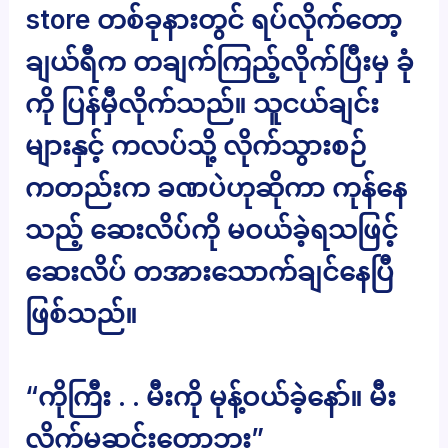
store တစ်ခုနားတွင် ရပ်လိုက်တော့
ချယ်ရီက တချက်ကြည့်လိုက်ပြီးမှ ခုံ
ကို ပြန်မှီလိုက်သည်။ သူငယ်ချင်း
များနှင့် ကလပ်သို့ လိုက်သွားစဉ်
ကတည်းက ခဏပဲဟုဆိုကာ ကုန်နေ
သည့် ဆေးလိပ်ကို မဝယ်ခဲ့ရသဖြင့်
ဆေးလိပ် တအားသောက်ချင်နေပြီ
ဖြစ်သည်။
“ကိုကြီး . . မီးကို မုန့်ဝယ်ခဲ့နော်။ မီး
လိုက်မဆင်းတော့ဘူး”