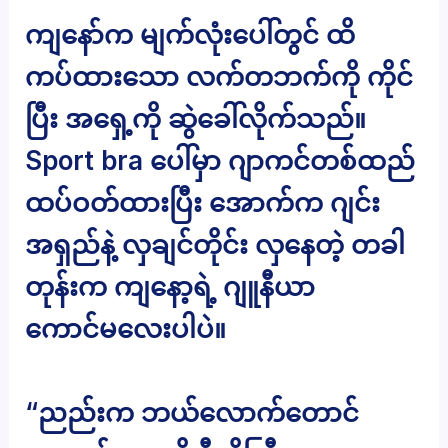
ကျနော်က မျက်လုံးပေါ်တွင် ထိ
ကပ်ထားသော လက်တဘက်ကို ကိုင်
ပြီး အရှေ့ကို ဆွဲခေါ်လိုက်သည်။
Sport bra ပေါ်မှာ ဂျာကင်တစ်ထည်
ထပ်ဝတ်ထားပြီး အောက်က ဂျင်း
အရှည်နဲ့ လှချင်တိုင်း လှနေတဲ့ တခါ
တုန်းက ကျနော့ရဲ့ ဂျူနီယာ
ကောင်မလေးပါပဲ။
“ညည်းက ဘယ်လောက်တောင်