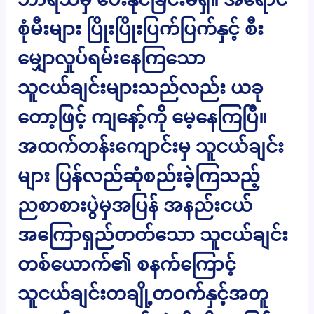
စုံမီးများ ပြိုးပြိုးပြက်ပြက်နှင့် စီး
မျှောလှုပ်ရမ်းနေကြသော
သူငယ်ချင်းများသည်လည်း ယခု
တော့ဖြင့် ကျနော့်ကို မေ့နေကြပြီ။
အထက်တန်းကျောင်းမှ သူငယ်ချင်း
များ ပြန်လည်ဆုံစည်းခဲ့ကြသည့်
ညစာစားပွဲမှအပြန် အနည်းငယ်
အကြောရှည်တတ်သော သူငယ်ချင်း
တစ်ယောက်၏ စနက်ကြောင့်
သူငယ်ချင်းတချို့တဝက်နှင့်အတူ