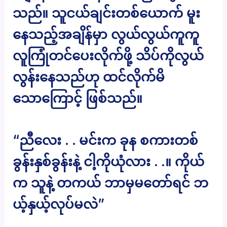
သည်။ သူငယ်ချင်းတစ်ယောက် မူး
နေသည့်အချိန်မှာ လွယ်လွယ်ကူကူ
လူကြုံတင်ပေးလိုက်ဖို့ သိပ်ကိုလွယ်
လွန်းနေသည်ဟု ထင်လိုက်မိ
သောကြောင့် ဖြစ်သည်။
“ညီလေး . . မင်းက ခုန စကားတစ်
ခွန်းနှစ်ခွန်းနဲ့ ငါ့ကိုယုံလား . .။ ကိုယ်
က သူနဲ့ တကယ် ဘာမှမတော်ရင် ဘ
ယ့်နှယ့်လုပ်မလဲ”