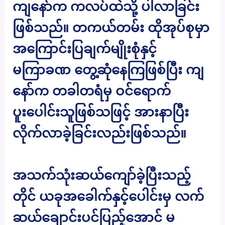
ကျနော်က ကလပ်ထဲသို့ ပါလာခြင်း
ဖြစ်သည်။ တကယ်တမ်း ထိုအုပ်စုမှာ
အကြောင်းပြချက်မျိုးစုံနှင့်
မကြာခဏ တွေ့ဆုံနေကြဖြစ်ပြီး ကျ
နော်က တခါတရံမှ ဝင်ရောက်
ပူးပေါင်းသူဖြစ်သဖြင့် အားနာပြီး
လိုက်လာခဲ့ခြင်းလည်းဖြစ်သည်။
အသက်သုံးဆယ်ကျော်ခဲ့ပြီးသည့်
တိုင် ယခုအခေါက်နှင့်ပေါင်းမှ လက်
ဆယ်ချောင်းပင်ပြည့်အောင် မ