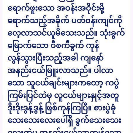
ရောက်ဖူးသော အဝန်းအဝိုင်းမို့
ရောက်သည့်အခိုက် ပတ်ဝန်းကျင်ကို
လေ့လာသင်ယူမိသေးသည်။ သုံးခွက်
မြောက်သော ဝီစကီခွက် ကုန်
လွန်သွားပြီးသည့်အခါ ကျနော်
အနည်းငယ်မြူးလာသည်။ ပါလာ
သော သူငယ်ချင်းများကတော့ ကပွဲ
ကြမ်းပြင်ထဲမှ လူငယ်များနှုင့်အတူ
ဒိုးဒိုးဒွန့်ဒွန့် ဖြစ်ကုန်ကြပြီ။ စားပွဲခုံ
သေးသေးလေးပေါ်ရှိ ခွက်သေးသေး
လေးထဲမှ အနည်းငယ်သာကျန်သော