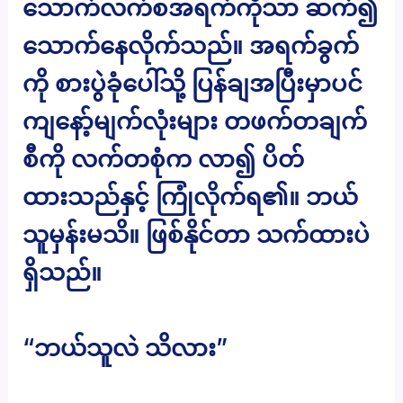
သောက်လက်စအရက်ကိုသာ ဆက်၍
သောက်နေလိုက်သည်။ အရက်ခွက်
ကို စားပွဲခုံပေါ်သို့ ပြန်ချအပြီးမှာပင်
ကျနော့်မျက်လုံးများ တဖက်တချက်
စီကို လက်တစုံက လာ၍ ပိတ်
ထားသည်နှင့် ကြုံလိုက်ရ၏။ ဘယ်
သူမှန်းမသိ။ ဖြစ်နိုင်တာ သက်ထားပဲ
ရှိသည်။
“ဘယ်သူလဲ သိလား”