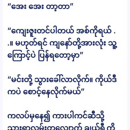
“အေး အေး တာ့တာ”
“ကျေးဇူးတင်ပါတယ် အစ်ကိုရယ် .
.။ မဟုတ်ရင် ကျနော်တို့အားလုံး သူ့
ကြောင့်ပဲ ပြန်ရတော့မှာ”
“မင်းတို့ သွားခေါ်လာလိုက်။ ကိုယ်ဒီ
ကပဲ စောင့်နေလိုက်မယ်”
ကလပ်မှနေ၍ ကားပါကင်ဆီသို့
သွားရာလမ်းတလျှောက် ချယ်ရီ့ကို