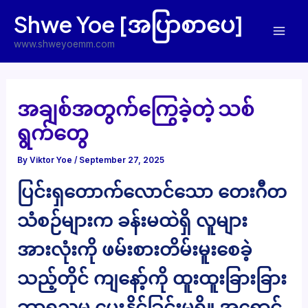
Skip
Shwe Yoe [အပြာစာပေ]
to
Mai
content
www.shweyoemm.com
Men
အချစ်အတွက်ကြွေခဲ့တဲ့ သစ်
ရွက်တွေ
By
Viktor Yoe
/
September 27, 2025
ပြင်းရှတောက်လောင်သော တေးဂီတ
သံစဉ်များက ခန်းမထဲရှိ လူများ
အားလုံးကို ဖမ်းစားတိမ်းမူးစေခဲ့
သည့်တိုင် ကျနော့်ကို ထူးထူးခြားခြား
ဘာရသမှ ပေးနိုင်ခြင်းမရှိ။ အရောင်