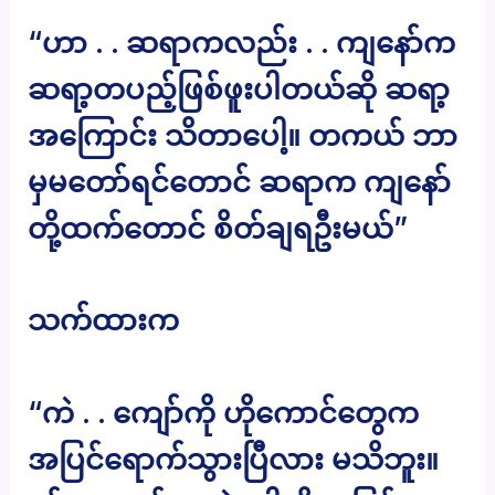
“ဟာ . . ဆရာကလည်း . . ကျနော်က
ဆရာ့တပည့်ဖြစ်ဖူးပါတယ်ဆို ဆရာ့
အကြောင်း သိတာပေါ့။ တကယ် ဘာ
မှမတော်ရင်တောင် ဆရာက ကျနော်
တို့ထက်တောင် စိတ်ချရဦးမယ်”
သက်ထားက
“ကဲ . . ကျော်ကို ဟိုကောင်တွေက
အပြင်ရောက်သွားပြီလား မသိဘူး။