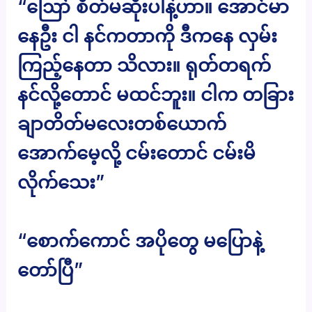
“ဪ စိတ်မဆိုးပါနဲ့ဟာ။ အောင်မာ
နေဦး ငါ နင်ကတာကို ဒီကနေ လှမ်း
ကြည့်နေတာ သိလား။ ရုတ်တရက်
နင်လို့တောင် မထင်ဘူး။ ငါက တခြား
ချာတိတ်မလေးတစ်ယောက်
အောက်မေ့လို့ ငမ်းတောင် ငမ်းမိ
လိုက်သေး”
“စောက်ကောင် အပိုတွေ မပြောနဲ့
တော်ပြီ”