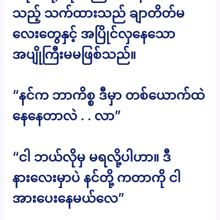
သည့် သက်ထားသည် ချာတိတ်မ
လေးတွေနှင့် အပြိုင်လှနေသော
အပျိုကြီးမမဖြစ်သည်။
“နင်က ဘာကိစ္စ ဒီမှာ တစ်ယောက်ထဲ
နေနေတာလဲ . . လာ”
“ငါ ဘယ်လိုမှ မရလို့ပါဟာ။ ဒီ
နားလေးမှာပဲ နင်တို့ ကတာကို ငါ
အားပေးနေမယ်လေ”