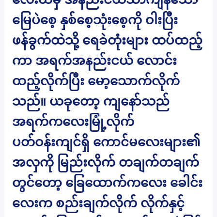
မြေပဲစေ့ နှစ်စေ့သုံးစေ့ကို ဝါးပြီး
ဖန်ခွက်ထဲသို့ ရေခဲတုံးများ ထပ်ထည့်
ကာ အရက်အနည်းငယ် လောင်း
ထည့်လိုက်ပြီး မော့သောက်လိုက်
သည်။ ယခုတော့ ကျနော်သည်
အရက်ကလေးမြုံ့လိုက်
ပတ်ဝန်းကျင်ရှိ ကောင်မလေးများ၏
အလှကို မြည်းလိုက် တချက်တချက်
တွင်တော့ ခြေထောက်ကလေး ခေါင်း
လေးက စည်းချက်လိုက် လိုက်နှင့်