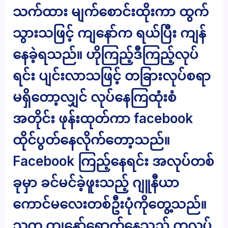
သက်ထား မျက်စောင်းထိုးကာ ထွက်
သွားသဖြင့် ကျနော်က ရယ်ပြီး ကျန်
နေခဲ့ရသည်။ ဟိုကြည့်ဒီကြည့်လုပ်
ရင်း ပျင်းလာသဖြင့် တခြားလုပ်စရာ
မရှိတော့လျှင် လုပ်နေကြထုံးစံ
အတိုင်း ဖုန်းထုတ်ကာ facebook
ထိုင်ပွတ်နေလိုက်တော့သည်။
Facebook ကြည့်နေရင်း အလုပ်တစ်
ခုမှာ ခင်မင်ခဲ့ဖူးသည့် ဂျူနီယာ
ကောင်မလေးတစ်ဦးပုံကိုတွေ့သည်။
သူက ကျနော်ရောက်နေသည့် ကလပ်