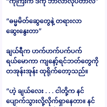
“ကိုကြီးက ဒီကို ဘာလာလုပ်တာလဲ”
“ဓမ္မမိတ်ဆွေတွေနဲ့ တရားလာ
ဆွေးနွေးတာ”
ချယ်ရီက ဟက်ဟက်ပက်ပက်
ရယ်မောကာ ကျနော့်ရင်ဘတ်တွေကို
တအုန်းအုန်း ထုရိုက်တော့သည်။
“ဟဲ့ ချယ်လေး . . . ငါတို့က နင်
ပျောက်သွားလို့လိုက်ရှာနေတာ။ နင်