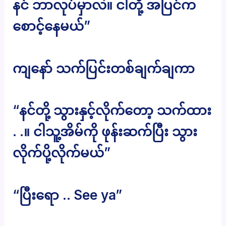
နင် ဘာလုပ်မှာလဲ။ ငါတို့ အပြင်က
စောင့်နေမယ်”
ကျနော် သက်ပြင်းတစ်ချက်ချကာ
“နင်တို့ သွားနှင့်လိုက်တော့ သက်ထား
. .။ ငါသူ့အိမ်ကို ဖုန်းဆက်ပြီး သွား
လိုက်ပို့လိုက်မယ်”
“ပြီးရော .. See ya”