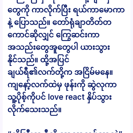
တွေကို ကာလိုက်ပြီး ရယ်ကာမောကာ
နဲ့ ပြောသည်။ တော်ရုံချာတိတ်တ
ကောင်ဆိုလျှင် ကြွေဆင်းကာ
အသည်းတွေအူတွေပါ ယားသွား
နိုင်သည်။ ထို့အပြင်
ချယ်ရီ၏လက်တို့က အငြိမ်မနေ။
ကျနော့်လက်ထဲမှ ဖုန်းကို ဆွဲလုကာ
သူ့ပိုစ့်ကိုပင် love react နှိပ်သွား
လိုက်သေးသည်။