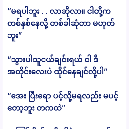
“မရပါဘူး . . လာဆိုလာ။ ငါတို့က
တစ်နှစ်နေလို့ တစ်ခါဆုံတာ မဟုတ်
ဘူး”
“သွားပါသူငယ်ချင်းရယ် ငါ ဒီ
အတိုင်းလေးပဲ ထိုင်နေချင်လို့ပါ”
“အေး ပြီးရော ပင့်လို့မရလည်း မပင့်
တော့ဘူး တကထဲ”