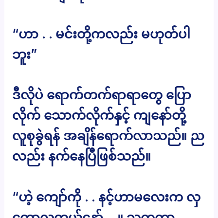
“ဟာ . . မင်းတို့ကလည်း မဟုတ်ပါ
ဘူး”
ဒီလိုပဲ ရောက်တက်ရာရာတွေ ပြော
လိုက် သောက်လိုက်နှင့် ကျနော်တို့
လူစုခွဲရန် အချိန်ရောက်လာသည်။ ည
လည်း နက်နေပြီဖြစ်သည်။
“ဟဲ့ ကျော်ကို . . နင့်ဟာမလေးက လှ
တော့လှတယ်နော် . .။ သူကတာ