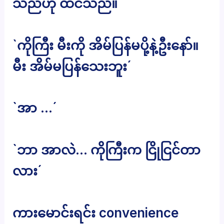
သည်ဟု ထင်သည်။
`ကိုကြီး မီးကို အိမ်ပြန်မပို့နဲ့ဦးနော်။
မီး အိမ်မပြန်သေးဘူး´
`အာ …´
`ဘာ အာလဲ… ကိုကြီးက ငြိုငြင်တာ
လား´
ကားမောင်းရင်း convenience